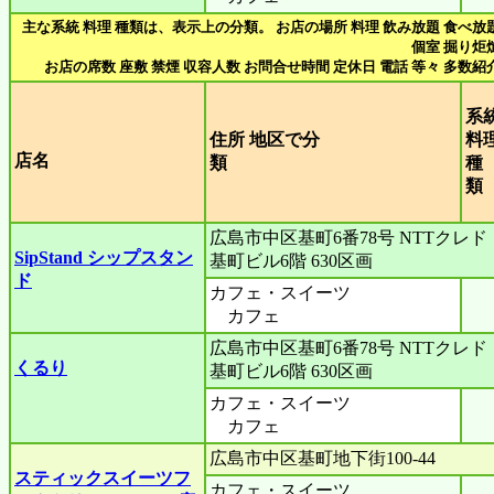
主な系統 料理 種類は、表示上の分類。 お店の場所 料理 飲み放題 食べ放
個室 掘り炬
お店の席数 座敷 禁煙 収容人数 お問合せ時間 定休日 電話 等々 多数紹
系
住所 地区で分
料
店名
類
種
広島市中区基町6番78号 NTTクレド
SipStand シップスタン
基町ビル6階 630区画
ド
カフェ・スイーツ
カフェ
広島市中区基町6番78号 NTTクレド
くるり
基町ビル6階 630区画
カフェ・スイーツ
カフェ
広島市中区基町地下街100-44
スティックスイーツフ
カフェ・スイーツ