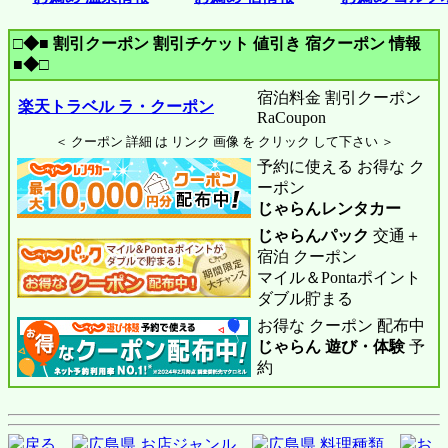
□◆■ 割引クーポン 割引チケット 値引き 宿クーポン 情報
■◆□
宿泊料金 割引クーポン
楽天トラベル ラ・クーポン
RaCoupon
＜ クーポン 詳細 は リンク 画像 を クリック して下さい ＞
予約に使える お得な ク
ーポン
じゃらんレンタカー
じゃらんパック
交通＋
宿泊 クーポン
マイル＆Pontaポイント
ダブル貯まる
お得な クーポン 配布中
じゃらん 遊び・体験
予
約
戻る
広島県 お店ジャンル
広島県 料理種類
お