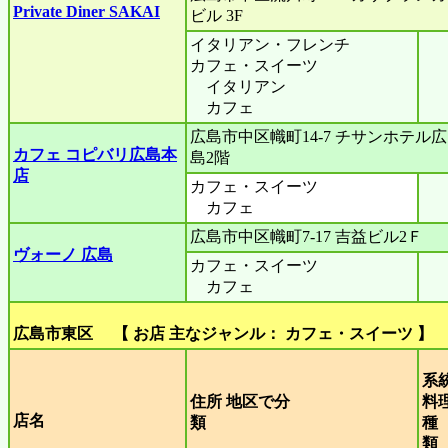
Private Diner SAKAI
ビル 3F
イタリアン・フレンチ
カフェ・スイーツ
イタリアン
カフェ
広島市中区幟町14-7 チサンホテル広
カフェ コピバリ広島本
島2階
店
カフェ・スイーツ
カフェ
広島市中区幟町7-17 吉益ビル2Ｆ
ヴォーノ 広島
カフェ・スイーツ
カフェ
広島市東区 【 お店 主なジャンル： カフェ・スイーツ 】
系
住所 地区で分
料
店名
類
種