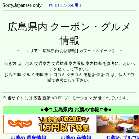
Sorry,Japanese only.
[
PC HTTPS SSL用
]
広島県内 クーポン・グルメ
情報
－
－
エリア： 広島県内 お店情報 [ カフェ・スイーツ ]
行き方 は、地図 交通案内 交通標識 案内看板 案内標識 を参考に、お店へ
アクセス して下さい。
お店の 味 グルメ 美味 等々 口コミ クチコミ 感想 評価 評判 は、個人の判
断で参考にして下さい。
※ 当サイト には 広告 宣伝 AD PR プロモーション が 含まれています。
■◆□ 広島県内 お薦め情報 □◆■
お薦め 温泉情報
お薦め 宿情報
お薦め ゴルフ