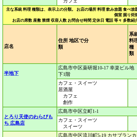
カフェ
主な系統 料理 種類は、表示上の分類。 お店の場所 料理 飲み放題 食べ放
個室 掘り炬
お店の席数 座敷 禁煙 収容人数 お問合せ時間 定休日 電話 等々 多数紹
系
住所 地区で分
料
店名
類
種
広島市中区薬研堀10-17 幸楽ビル地
半地下
下1階
カフェ・スイーツ
居酒屋
カフェ
創作
広島市中区立町1-1
とろり天使のわらびも
カフェ・スイーツ
ち 広島店
スイーツ
広島市中区流川町5-19 カサブランカ