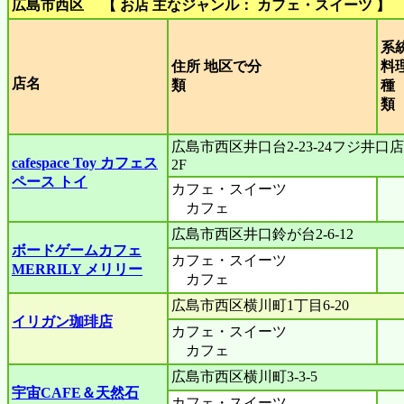
広島市西区 【 お店 主なジャンル： カフェ・スイーツ 】
系
住所 地区で分
料
店名
類
種
広島市西区井口台2-23-24フジ井口店
cafespace Toy カフェス
2F
ペース トイ
カフェ・スイーツ
カフェ
広島市西区井口鈴が台2-6-12
ボードゲームカフェ
カフェ・スイーツ
MERRILY メリリー
カフェ
広島市西区横川町1丁目6-20
イリガン珈琲店
カフェ・スイーツ
カフェ
広島市西区横川町3-3-5
宇宙CAFE＆天然石
カフェ・スイーツ