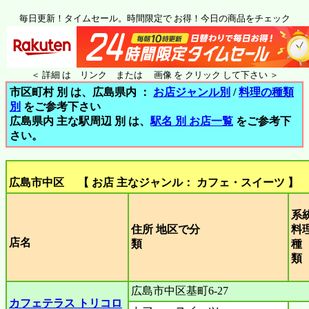
毎日更新！タイムセール。時間限定で お得！今日の商品をチェック
＜ 詳細 は リンク または 画像 を クリック して下さい ＞
市区町村 別 は、広島県内 ：
お店ジャンル別
/
料理の種類
別
をご参考下さい
広島県内 主な駅周辺 別 は、
駅名 別 お店一覧
をご参考下
さい。
広島市中区 【 お店 主なジャンル： カフェ・スイーツ 】
系
住所 地区で分
料
店名
類
種
広島市中区基町6-27
カフェテラス トリコロ