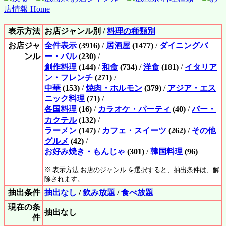
店情報 Home
表示方法
お店ジャンル別 /
料理の種類別
お店ジャ
全件表示
(3916)
/
居酒屋
(1477)
/
ダイニングバ
ンル
ー・バル
(230)
/
創作料理
(144)
/
和食
(734)
/
洋食
(181)
/
イタリア
ン・フレンチ
(271)
/
中華
(153)
/
焼肉・ホルモン
(379)
/
アジア・エス
ニック料理
(71)
/
各国料理
(16)
/
カラオケ・パーティ
(40)
/
バー・
カクテル
(132)
/
ラーメン
(147)
/
カフェ・スイーツ
(262)
/
その他
グルメ
(42)
/
お好み焼き・もんじゃ
(301)
/
韓国料理
(96)
※ 表示方法 お店のジャンル を選択すると、抽出条件は、解
除されます。
抽出条件
抽出なし
/
飲み放題
/
食べ放題
現在の条
抽出なし
件