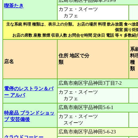
広島市南区宇品御幸5-19-9
喫茶たき
カフェ・スイーツ
カフェ
主な系統 料理 種類は、表示上の分類。 お店の場所 料理 飲み放題 食べ放
個室 掘り炬
お店の席数 座敷 禁煙 収容人数 お問合せ時間 定休日 電話 等々 多数紹
系
住所 地区で分
料
店名
類
種
広島市南区宇品神田3丁目7-2
電停のレストラン＆バ
カフェ・スイーツ
ー アルバ
カフェ
広島市南区宇品神田5-6-1
特産品 ブランドショッ
カフェ・スイーツ
プ 安芸備後
スイーツ
広島市南区宇品神田5-6-23
クラウドコーヒー