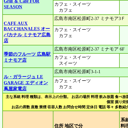
Grill ＆ Cafe FOR
カフェ・スイーツ
SEASON
カフェ
広島市南区松原町2-37 ミナモア3Ｆ
CAFE AUX
BACCHANALES オー
カフェ・スイーツ
バカナル ミナモア広島
カフェ
店
広島市南区松原町2-37 ミナモア 6F
季節のフルーツ 広島駅
カフェ・スイーツ
ミナモア店
スイーツ
広島市南区松原町3-1-1
ル・ガラージュ LE
カフェ・スイーツ
GARAGE エディオン
カフェ
蔦屋家電店
主な系統 料理 種類は、表示上の分類。 お店の場所 料理 飲み放題 食べ放
個室 掘り炬
お店の席数 座敷 禁煙 収容人数 お問合せ時間 定休日 電話 等々 多数紹
系
住所 地区で分
料