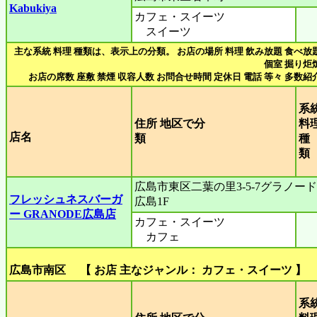
Kabukiya
カフェ・スイーツ
スイーツ
主な系統 料理 種類は、表示上の分類。 お店の場所 料理 飲み放題 食べ放
個室 掘り炬
お店の席数 座敷 禁煙 収容人数 お問合せ時間 定休日 電話 等々 多数紹
系
住所 地区で分
料
店名
類
種
広島市東区二葉の里3-5-7グラノード
フレッシュネスバーガ
広島1F
ー GRANODE広島店
カフェ・スイーツ
カフェ
広島市南区 【 お店 主なジャンル： カフェ・スイーツ 】
系