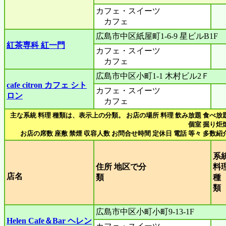
カフェ・スイーツ
カフェ
広島市中区紙屋町1-6-9 星ビルB1F
紅茶専科 紅一門
カフェ・スイーツ
カフェ
広島市中区小町1-1 木村ビル2Ｆ
cafe citron カフェ シト
カフェ・スイーツ
ロン
カフェ
主な系統 料理 種類は、表示上の分類。 お店の場所 料理 飲み放題 食べ放
個室 掘り炬
お店の席数 座敷 禁煙 収容人数 お問合せ時間 定休日 電話 等々 多数紹
系
住所 地区で分
料
店名
類
種
広島市中区小町小町9-13-1F
Helen Cafe＆Bar ヘレン