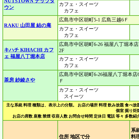
NUTSTOWN ナッツタ
カフェ・スイーツ
ウン
カフェ
広島市中区胡町5-1 広島三越6Ｆ
RAKU 山田屋 結の庵
カフェ・スイーツ
カフェ
広島市中区胡町6-26 福屋八丁堀本店
キハチ KIHACHI カフ
2F
ェ 福屋八丁堀本店
カフェ・スイーツ
カフェ
広島市中区胡町6-26福屋八丁堀本店
茶房 紗綾さや
Ｆ
カフェ・スイーツ
スイーツ
主な系統 料理 種類は、表示上の分類。 お店の場所 料理 飲み放題 食べ放
個室 掘り炬
お店の席数 座敷 禁煙 収容人数 お問合せ時間 定休日 電話 等々 多数紹
系
住所 地区で分
料