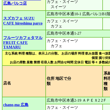
カフェ・スイーツ
広島パルコ店
スイーツ
広島市中区本通10-1 広島パルコB1
スズカフェ SUZU
カフェ・スイーツ
CAFE hiroshima parco
カフェ
広島市中区本通1-27
フルーツカフェタマル
カフェ・スイーツ
FRUIT CAFE
カフェ
TAMARU
主な系統 料理 種類は、表示上の分類。 お店の場所 料理 飲み放題 食べ放
個室 掘り炬
お店の席数 座敷 禁煙 収容人数 お問合せ時間 定休日 電話 等々 多数紹
系
住所 地区で分
料
店名
類
種
広島市中区本通2-19 ＡＰＥＸ2 2Ｆ
chano-ma 広島
カフェ・スイーツ