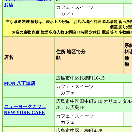
お店
カフェ・スイーツ
カフェ
主な系統 料理 種類は、表示上の分類。 お店の場所 料理 飲み放題 食べ放
個室 掘り炬
お店の席数 座敷 禁煙 収容人数 お問合せ時間 定休日 電話 等々 多数紹
系
住所 地区で分
料
店名
類
種
広島市中区鉄砲町10-15
MON 八丁堀店
カフェ・スイーツ
カフェ
広島市中区田中町6-10 オリエンタル
ニューヨークカフェ
ホテル広島1F
NEW YORK CAFE
カフェ・スイーツ
カフェ
広島市中区土橋町4-28