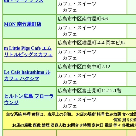
ua + ウーアプラス
カフェ・スイーツ
カフェ
広島市中区南竹屋町6-6
MON 南竹屋町店
カフェ・スイーツ
カフェ
広島市中区猫屋町‐4-4 岡本ビル
m Little Pigs Cafe エム
カフェ・スイーツ
リトルピッグスカフェ
カフェ
広島市中区白島中町2-12
Le Cafe hakushima ル
カフェ・スイーツ
カフェ ハクシマ
カフェ
広島市中区富士見町11-12-1階
ヒルトン広島 フローラ
カフェ・スイーツ
ウンジ
カフェ
主な系統 料理 種類は、表示上の分類。 お店の場所 料理 飲み放題 食べ放
個室 掘り炬
お店の席数 座敷 禁煙 収容人数 お問合せ時間 定休日 電話 等々 多数紹