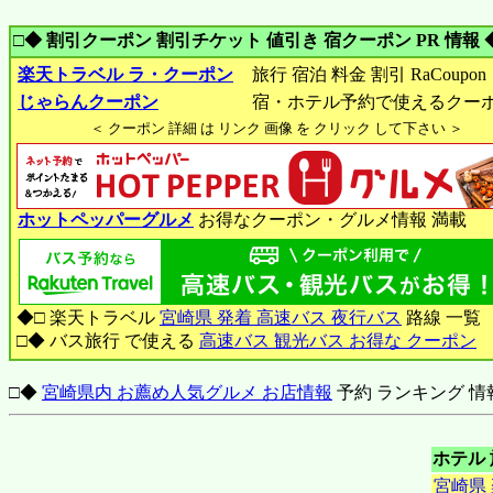
□◆ 割引クーポン 割引チケット 値引き 宿クーポン PR 情報 
楽天トラベル ラ・クーポン
旅行 宿泊 料金 割引 RaCoupon
じゃらんクーポン
宿・ホテル予約で使えるクー
＜ クーポン 詳細 は リンク 画像 を クリック して下さい ＞
ホットペッパーグルメ
お得なクーポン・グルメ情報 満載
◆□ 楽天トラベル
宮崎県 発着 高速バス 夜行バス
路線 一覧
□◆ バス旅行 で使える
高速バス 観光バス お得な クーポン
□◆
宮崎県内 お薦め人気グルメ お店情報
予約 ランキング 情
ホテル 
宮崎県