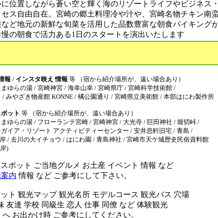
心に位置しながら蒼い空と輝く海のリゾートライフやビジネス
クセス自由自在。宮崎の郷土料理冷や汁や、宮崎名物チキン南
根など地元の新鮮な旬菜を活用した品数豊富な朝食バイキング
自慢の朝食で活力ある1日のスタートを演出いたします
情報
/
インスタ映え 情報
等 （宿から紹介場所が、遠い場合あり）
の湯 / 宮崎神宮 / 海幸山幸 / 宮崎県庁 / 宮崎科学技術館 /
みやざき物産館 KONNE / 橘公園通り / 宮崎県立美術館 / 本部はにわ製作所
スポット
等 （宿から紹介場所が、遠い場合あり）
の湯 / フローランテ宮崎 / 宮崎神宮 / 大光寺 / 巨田神社 / 堀切峠 /
ア・リゾート アクティビティーセンター / 安井息軒旧宅 / 青島 /
 / 去川の大イチョウ / はにわ園 / 青島神社 / 宮崎市天ケ城歴史民俗資料館
岸)
ポット ご当地グルメ お土産 イベント 情報 など
光案内
情報 など ご参考にして下さい。
ット 観光マップ 観光名所 モデルコース 観光バス 穴場
妹 友達 学校 同級生 恋人 仕事 同僚 など 体験観光
 へ お出かけ時 ご参考にしてください。