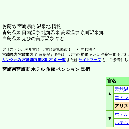
お薦め 宮崎県内 温泉地 情報
青島温泉 日南温泉 北郷温泉 高屋温泉 京町温泉郷
白鳥温泉 えびの高原温泉 など
アリストンホテル宮崎 【 宮崎県宮崎市 】 と 同じ地区
宮崎県内 宮崎市内
で 宿を探す場合は、以下の
前後
または
全宿一覧
をご利
リンク元の 宮崎県内 市区町村 別 一覧
または
サイトマップ
も、ご参考にし
宮崎県宮崎市 ホテル 旅館 ペンション 民宿
宿名
天然温
▲
エアラ
アリス
ホテル
▼
ホテル