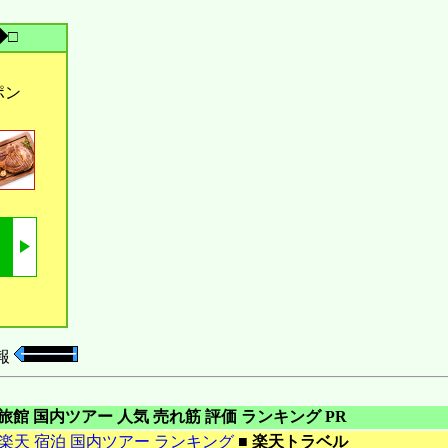
◆□
ポン
報
旅館 国内ツアー 人気 売れ筋 評価 ランキング PR
 楽天 宿泊 国内ツアー ランキング
■
楽天トラベル