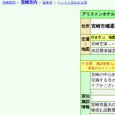
宮崎市内
宮崎県内
＞
｜
温泉宿
｜
ペットと泊まれる宿
アリストンホテル
宮崎市橘通西
住所
行き方
は、
地
交通
宮崎空港→バ
/
地図
JR日豊本線
※ 交通、 施設情報 な
更新のタイミングで、
宮崎の中心街
完備する当ホ
イプがござ
-
宿泊
-
施設
宮崎市最大
情報
物含む品数