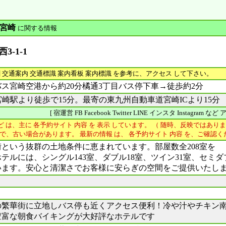
宮崎
に関する情報
3-1-1
図
交通案内 交通標識 案内看板 案内標識 を参考に、アクセス して下さい。
ス宮崎空港から約20分橘通3丁目バス停下車→徒歩約2分
宮崎駅より徒歩で15分。最寄の東九州自動車道宮崎ICより15分
[ 宿運営 FB Facebook Twitter LINE インスタ Instagram
ど は、主に 各予約サイト 内容 を 表示 しています。 （ 随時、反映ではありま
古い場合があります。 最新の情報 は、 各予約サイト 内容 を、ご確認く
という抜群の土地条件に恵まれています。部屋数全208室を
テルには、シングル143室、ダブル18室、ツイン31室、セミダブ
います。安心と清潔さでお客様に安らぎの空間をご提供いたし
の繁華街に立地しバス停も近くアクセス便利！冷や汁やチキン
豊富な朝食バイキングが大好評なホテルです