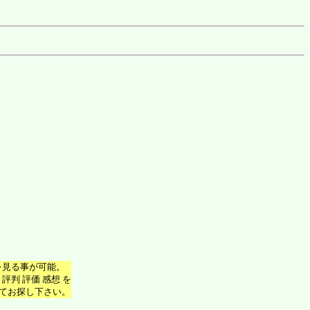
報を見る事が可能。
評判 評価 感想 を
てお探し下さい。