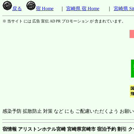
戻る
宿 Home
｜
宮崎県 宿 Home
｜
宮崎県 Sit
※ 当サイト には 広告 宣伝 AD PR プロモーション が 含まれています。
国
飛
感染予防 拡散防止 対策 など にも ご配慮いただくよう お願
宿情報 アリストンホテル宮崎 宮崎県宮崎市 宿泊予約 割引 