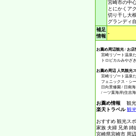
宮崎市の中
とにかくア
切り干し大
グランディ
補足
-
情報
お薦め周辺観光
/
お店
宮崎リゾート温泉たまゆら
トロピカルみやざき / 
お薦め周辺 人気観光
宮崎リゾート温泉たまゆら
フェニックス・シーガイ
日向景修園 / 日南海岸
/ 一ツ葉海岸(住吉海
お薦め情報
観光ス
楽天トラベル
観
おすすめ 観光スポ
家族 夫婦 兄弟 姉
宮崎県宮崎市 周辺