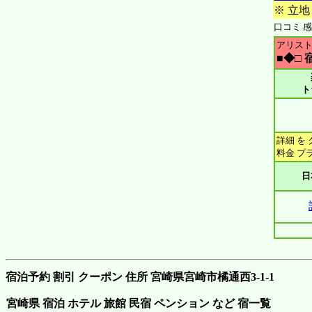
※ 立地
口コミ 感
アリス
■◆□ 
ト
詳細 を
料金 プ
日
宿泊予約 割引 クーポン 住所 宮崎県宮崎市橘通西3-1-1
宮崎県 宿泊 ホテル 旅館 民宿 ペンション など 宿一覧