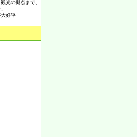
・観光の拠点まで、
蛮、
が大好評！