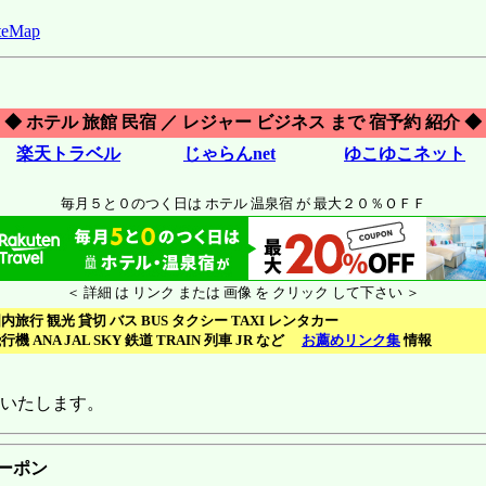
eMap
◆ ホテル 旅館 民宿 ／ レジャー ビジネス まで 宿予約 紹介 ◆
楽天トラベル
じゃらんnet
ゆこゆこネット
毎月５と０のつく日は ホテル 温泉宿 が 最大２０％ＯＦＦ
＜ 詳細 は リンク または 画像 を クリック して下さい ＞
内旅行 観光 貸切 バス BUS タクシー TAXI レンタカー
行機 ANA JAL SKY 鉄道 TRAIN 列車 JR など
お薦めリンク集
情報
いいたします。
クーポン