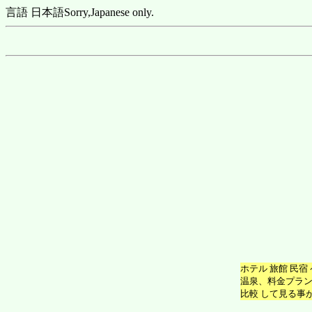
言語 日本語
Sorry,Japanese only.
ホテル 旅館 民
温泉、料金プラン、
比較 して見る事