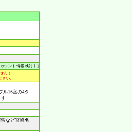
 など アカウント 情報 検討中 ]
せん ）
ださい。
ル16室の4タ
ます
南蛮など宮崎名