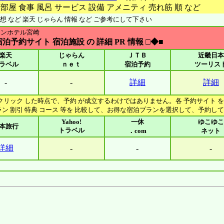
 部屋 食事 風呂 サービス 設備 アメニティ 売れ筋 順 など
想 など 楽天 じゃらん 情報 など ご参考にして下さい
トンホテル宮崎
宿泊予約サイト 宿泊施設 の 詳細 PR 情報 □◆■
楽天
じゃらん
ＪＴＢ
近畿日本
ラベル
ｎｅｔ
宿泊予約
ツーリス
-
-
詳細
詳細
 クリック した時点で、予約 が成立するわけではありません。各 予約サイト 
ラン 割引 特典 コース 等を 比較して、お得な宿泊プランを選択して、予約し
Yahoo!
一休
ゆこゆこ
本旅行
トラベル
．com
ネット
詳細
-
-
-