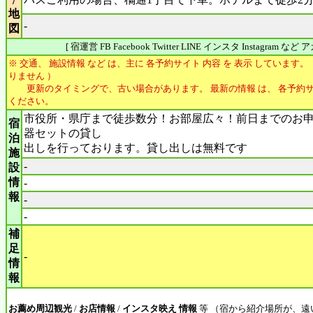
/
地
-
図
[ 宿運営 FB Facebook Twitter LINE インスタ Instagram 
※ 交通、 施設情報 など は、主に 各予約サイト 内容 を 表示 しています。
りません ）
更新のタイミングで、古い場合があります。 最新の情報 は、 各予約サ
ください。
市役所・県庁まで徒歩数分！お部屋広々！前日までのお
宿
器セットの貸し
泊
出しを行っております。貸し出しは無料です
施
-
設
情
-
報
-
-
補
足
-
情
報
お薦め周辺観光
/
お店情報
/
インスタ映え 情報
等 （宿から紹介場所が、遠