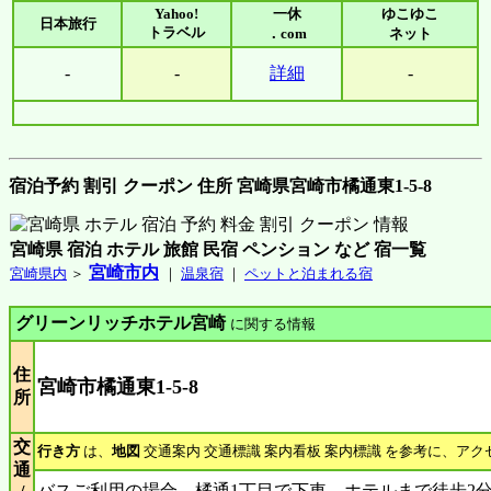
Yahoo!
一休
ゆこゆこ
日本旅行
トラベル
．com
ネット
-
-
詳細
-
宿泊予約 割引 クーポン 住所 宮崎県宮崎市橘通東1-5-8
宮崎県 宿泊 ホテル 旅館 民宿 ペンション など 宿一覧
宮崎市内
宮崎県内
＞
｜
温泉宿
｜
ペットと泊まれる宿
グリーンリッチホテル宮崎
に関する情報
住
宮崎市橘通東1-5-8
所
交
行き方
は、
地図
交通案内 交通標識 案内看板 案内標識 を参考に、アク
通
バスご利用の場合、橘通1丁目で下車。ホテルまで徒歩2