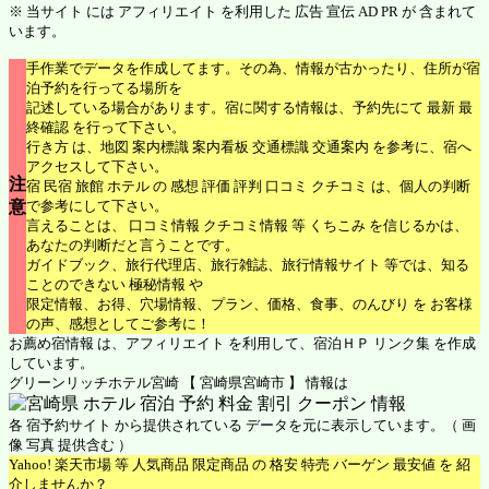
※ 当サイト には アフィリエイト を利用した 広告 宣伝 AD PR が 含まれて
います。
手作業でデータを作成してます。その為、情報が古かったり、住所が宿
泊予約を行ってる場所を
記述している場合があります。宿に関する情報は、予約先にて 最新 最
終確認 を行って下さい。
行き方 は、地図 案内標識 案内看板 交通標識 交通案内 を参考に、宿へ
アクセスして下さい。
注
宿 民宿 旅館 ホテル の 感想 評価 評判 口コミ クチコミ は、個人の判断
意
で参考にして下さい。
言えることは、 口コミ情報 クチコミ情報 等 くちこみ を信じるかは、
あなたの判断だと言うことです。
ガイドブック、旅行代理店、旅行雑誌、旅行情報サイト 等では、知る
ことのできない 極秘情報 や
限定情報、お得、穴場情報、プラン、価格、食事、のんびり を お客様
の声、感想としてご参考に！
お薦め宿情報 は、アフィリエイト を利用して、宿泊ＨＰ リンク集 を作成
しています。
グリーンリッチホテル宮崎 【 宮崎県宮崎市 】 情報は
各 宿予約サイト から提供されている データを元に表示しています。（ 画
像 写真 提供含む ）
Yahoo! 楽天市場 等 人気商品 限定商品 の 格安 特売 バーゲン 最安値 を 紹
介しませんか？