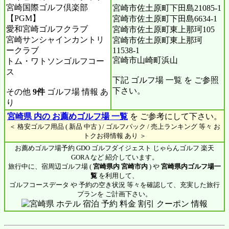
宮崎国際ゴルフ倶楽部
宮崎市佐土原町下田島21085-1
【PGM】
宮崎市佐土原町下田島6634-1
愛和宮崎ゴルフクラブ
宮崎市佐土原町東上那珂105
宮崎サンシャインカントリ
宮崎市佐土原町東上那珂
ークラブ
11538-1
宮崎市山崎町浜山
トム・ワトソンゴルフコー
ス
下記 ゴルフ場 一覧 を ご参照
下さい。
その他
9件
ゴルフ場 情報 あ
り
宮崎県 内の お薦めゴルフ場 一覧
を ご参考にして下さい。
＜ 格安ゴルフ用品 ( 新品 中古 ) / ゴルフパック / 売上ランキング 等々 お
トクお得情報 あり ＞
お薦めゴルフ場予約 GDO ゴルフダイジェスト じゃらんゴルフ 楽天
GORA など 紹介しています。
旅行中に、宿周辺ゴルフ場 (
宮崎県内 宮崎市内
) や
宮崎県内ゴルフ場一
覧
を利用して、
ゴルフコースデータ や 予約の空き状況 等々を確認して、充実した旅行
プランを ご計画下さい。