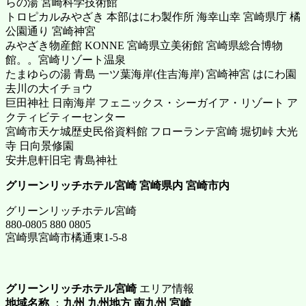
らの湯 宮崎科学技術館
トロピカルみやざき 本部はにわ製作所 海幸山幸 宮崎県庁 橘
公園通り 宮崎神宮
みやざき物産館 KONNE 宮崎県立美術館 宮崎県総合博物
館。。宮崎リゾート温泉
たまゆらの湯 青島 一ツ葉海岸(住吉海岸) 宮崎神宮 はにわ園
去川の大イチョウ
巨田神社 日南海岸 フェニックス・シーガイア・リゾート ア
クティビティーセンター
宮崎市天ケ城歴史民俗資料館 フローランテ宮崎 堀切峠 大光
寺 日向景修園
安井息軒旧宅 青島神社
グリーンリッチホテル宮崎
宮崎県内 宮崎市内
グリーンリッチホテル宮崎
880-0805 880 0805
宮崎県宮崎市橘通東1-5-8
グリーンリッチホテル宮崎
エリア情報
地域名称
：
九州 九州地方 南九州 宮崎