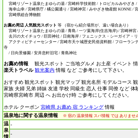
宮崎リゾート温泉たまゆらの湯 / 宮崎科学技術館 / トロピカルみやざき / 
海幸山幸 / 宮崎県庁 / 橘公園通り / 宮崎神宮 / みやざき物産館 KONNE / 
宮崎県総合博物館
お薦め周辺 人気観光スポット
等 （宿から紹介場所が、遠い場合あり）
宮崎リゾート温泉たまゆらの湯 / 青島 / 一ツ葉海岸(住吉海岸) / 宮崎神宮 /
去川の大イチョウ / 巨田神社 / 日南海岸 / フェニックス・シーガイア・
アクティビティーセンター / 宮崎市天ケ城歴史民俗資料館 / フローランテ宮崎
寺
/ 日向景修園 / 安井息軒旧宅 / 青島神社
お薦め情報
観光スポット ご当地グルメ お土産 イベント 情
楽天トラベル
観光案内
情報 など ご参考にして下さい。
おすすめ 観光スポット 観光マップ 観光名所 モデルコース 観
家族 夫婦 兄弟 姉妹 友達 学校 同級生 恋人 仕事 同僚 など 
宮崎県宮崎市 周辺 へ お出かけ時 ご参考にしてください。
ホテル クーポン
宮崎県 お薦め 宿 ランキング
情報
温泉地に関する温泉情報
※ 宿の 温泉情報 スパ情報 では ありま
温
-
泉
-
情