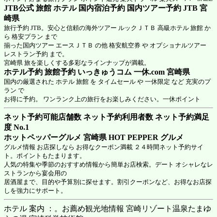
JTB公式 旅館 ホテル 国内宿泊予約 国内ツアー予約 JTB 宮
崎県
旅行予約 JTB。安心と信頼の海外ツアー ルックＪＴＢ 高級ホテル 旅館 か
ら 格安プラン まで
揃った国内ツアー エースＪＴＢ の他 格安航空券 や オプショナルツアー
レストラン予約 まで。
宮崎県 旅を楽しくする多彩なラインナップが満載。
ホテル予約 旅館予約 いっきゅうコム 一休.com 宮崎県
国内の厳選された ホテル 旅館 を タイムセール や 一休限定 など 充実のプ
ラン で
お得に予約。 ワンランク上の旅行をお楽しみください。一休ポイント
ネット予約可能店舗数 ネット予約利用者数 ネット予約満足
度 No.1
ホットペッパーグルメ 宮崎県
HOT PEPPER グルメ
グルメ情報 お店探しなら お得なクーポン満載 ２４時間ネット予約サイ
ト。ポイントもたまります。
人気の特集や季節のおすすめ情報から簡単お店検索。デート オシャレなレ
ストランから宴会用の
居酒屋まで、目的や予算別に探せます。割引クーポンなど、お得なお店探
しを強力にサポート。
ホテル 案内 ：。お薦め観光地情報 宮崎リゾート温泉たまゆ