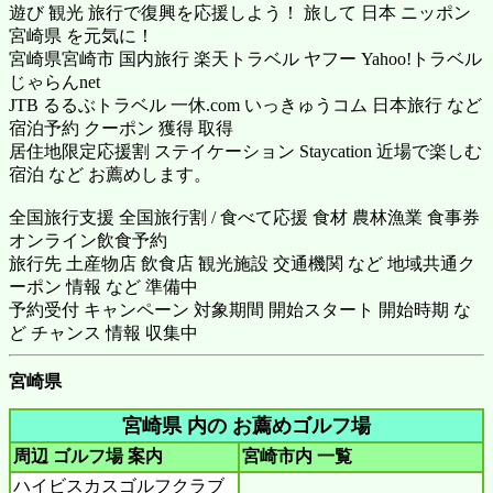
遊び 観光 旅行で復興を応援しよう！ 旅して 日本 ニッポン
宮崎県 を元気に！
宮崎県宮崎市 国内旅行
楽天トラベル
ヤフー Yahoo!トラベル
じゃらんnet
JTB るるぶトラベル 一休.com いっきゅうコム 日本旅行 など
宿泊予約 クーポン 獲得 取得
居住地限定応援割 ステイケーション Staycation 近場で楽しむ
宿泊 など お薦めします。
全国旅行支援 全国旅行割 / 食べて応援 食材 農林漁業 食事券
オンライン飲食予約
旅行先 土産物店 飲食店 観光施設 交通機関 など 地域共通ク
ーポン 情報 など 準備中
予約受付 キャンペーン 対象期間 開始スタート 開始時期 な
ど チャンス 情報 収集中
宮崎県
宮崎県 内の お薦めゴルフ場
周辺 ゴルフ場 案内
宮崎市内
一覧
ハイビスカスゴルフクラブ