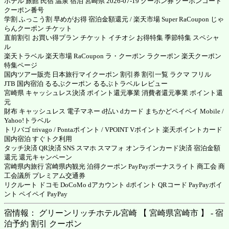
ホテル 旅館 民宿 温泉 宿泊 宮崎県 2026-07-19 クーポン券 クーポンコード
クーポン番号
学割 ふっこう割 早めがお得 宿泊金額還元 / 楽天市場 Super RaCoupon じゃ
らんクーポン チケット
直前割引 お買い得プラン チケット イチオシ お得特集 季節特集 スペシャ
ル
楽天トラベル 楽天市場 RaCoupon ラ・クーポン ラクーポン 楽天クーポン
特集ページ
国内ツアー販売 日本旅行マイクーポン 割引券 割引一覧 ラクマ フリル
JTB 国内宿泊 るるぶクーポン るるぶトラベル レビュー
宮崎県 キャッシュレス決済 ポイント還元事業 消費者還元事業 ポイント還
元
財布 キャッシュレス 電子マネー d払い dカード まちかどペイペイ Mobile /
Yahoo!トラベル
トリバゴ trivago / Pontaポイント / VPOINT Vポイント 楽天ポイントカード
国内宿泊 すぐトク利用
タッチ決済 QR決済 SNS スマホ スマフォ オンラインカード決済 宿泊金額
還元 還元キャンペーン
宮崎県内旅行 宮崎県内観光 泊得クーポン PayPayボーナスライト 商工会 商
工会議所 プレミアム交通券
リクルート ドコモ DoCoMo dアカウント dポイント QRコード PayPayポイ
ント ペイペイ PayPay
宿情報： グリーンリッチホテル宮崎 【 宮崎県宮崎市 】 - 宿
泊予約 割引 クーポン