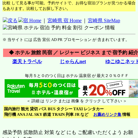
比較 して見る事が可能。予約サイトで、お得な宿泊プランが見つかる場合
もあります。比較してお探し下さい。
戻る
宿 Home
｜
宮崎県 宿 Home
｜
宮崎県 SiteMap
※ 当サイト には 広告 宣伝 AD PR プロモーション が 含まれています。
◆ ホテル 旅館 民宿 ／ レジャー ビジネス まで 宿予約 紹介
楽天トラベル
じゃらんnet
ゆこゆこネッ
毎月５と０のつく日は ホテル 温泉宿 が 最大２０％ＯＦＦ
＜ 詳細 は リンク または 画像 を クリック して下さい ＞
国内旅行 観光 貸切 バス BUS タクシー TAXI レンタカー
飛行機 ANA JAL SKY 鉄道 TRAIN 列車 JR など
お薦めリンク集
情報
感染予防 拡散防止 対策 など にも ご配慮いただくよう お願