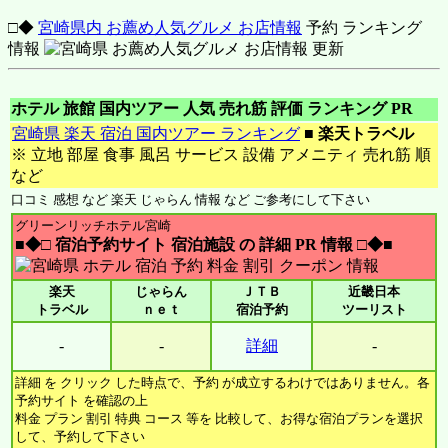
□◆
宮崎県内 お薦め人気グルメ お店情報
予約 ランキング
情報
ホテル 旅館 国内ツアー 人気 売れ筋 評価 ランキング PR
宮崎県 楽天 宿泊 国内ツアー ランキング
■
楽天トラベル
※ 立地 部屋 食事 風呂 サービス 設備 アメニティ 売れ筋 順
など
口コミ 感想 など 楽天 じゃらん 情報 など ご参考にして下さい
グリーンリッチホテル宮崎
■◆□ 宿泊予約サイト 宿泊施設 の 詳細 PR 情報 □◆■
楽天
じゃらん
ＪＴＢ
近畿日本
トラベル
ｎｅｔ
宿泊予約
ツーリスト
-
-
詳細
-
詳細 を クリック した時点で、予約 が成立するわけではありません。各
予約サイト を確認の上
料金 プラン 割引 特典 コース 等を 比較して、お得な宿泊プランを選択
して、予約して下さい