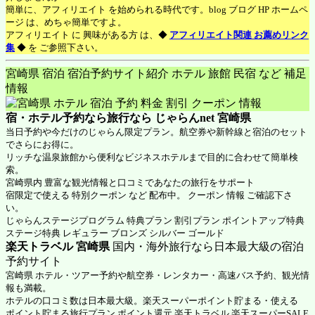
簡単に、アフィリエイト を始められる時代です。blog ブログ HP ホームペ
ージ は、めちゃ簡単ですよ。
アフィリエイト に 興味がある方 は、◆
アフィリエイト関連 お薦めリンク
集
◆ を ご参照下さい。
宮崎県 宿泊 宿泊予約サイト紹介 ホテル 旅館 民宿 など 補足
情報
宿・ホテル予約なら旅行なら
じゃらんnet 宮崎県
当日予約や今だけのじゃらん限定プラン。航空券や新幹線と宿泊のセット
でさらにお得に。
リッチな温泉旅館から便利なビジネスホテルまで目的に合わせて簡単検
索。
宮崎県内 豊富な観光情報と口コミであなたの旅行をサポート
宿限定で使える 特別クーポン など 配布中。 クーポン 情報 ご確認下さ
い。
じゃらんステージプログラム 特典プラン 割引プラン ポイントアップ特典
ステージ特典 レギュラー ブロンズ シルバー ゴールド
楽天トラベル 宮崎県
国内・海外旅行なら日本最大級の宿泊
予約サイト
宮崎県 ホテル・ツアー予約や航空券・レンタカー・高速バス予約、観光情
報も満載。
ホテルの口コミ数は日本最大級。楽天スーパーポイント貯まる・使える
ポイント貯まる旅行プラン ポイント還元 楽天トラベル 楽天スーパーSALE