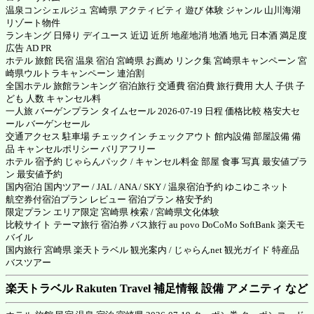
温泉コンシェルジュ 宮崎県 アクティビティ 遊び 体験 ジャンル 山川海湖
リゾート物件
ランキング 日帰り デイユース 近辺 近所 地産地消 地酒 地元 日本酒 満足度
広告 AD PR
ホテル 旅館 民宿 温泉 宿泊 宮崎県 お薦め リンク集 宮崎県キャンペーン 宮
崎県ウルトラキャンペーン 連泊割
全国ホテル 旅館ランキング 宿泊旅行 交通費 宿泊費 旅行費用 大人 子供 子
ども 人数 キャンセル料
一人旅 バーゲンプラン タイムセール 2026-07-19 日程 価格比較 格安大セ
ール バーゲンセール
交通アクセス 駐車場 チェックイン チェックアウト 館内設備 部屋設備 備
品 キャンセルポリシー バリアフリー
ホテル 宿予約 じゃらんパック / キャンセル料金 部屋 食事 写真 最安値プラ
ン 最安値予約
国内宿泊 国内ツアー / JAL / ANA / SKY / 温泉宿泊予約 ゆこゆこネット
航空券付宿泊プラン レビュー 宿泊プラン 格安予約
限定プラン エリア限定 宮崎県 検索 / 宮崎県文化体験
比較サイト テーマ旅行 宿泊券 バス旅行 au povo DoCoMo SoftBank 楽天モ
バイル
国内旅行 宮崎県 楽天トラベル 観光案内 / じゃらんnet 観光ガイド 特産品
バスツアー
楽天トラベル Rakuten Travel 補足情報 設備 アメニティ など