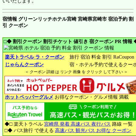
いいたします。
宿情報 グリーンリッチホテル宮崎 宮崎県宮崎市 宿泊予約 割
引 クーポン
□◆ 割引クーポン 割引チケット 値引き 宿クーポン PR 情報 
楽天トラベル ラ・クーポン
旅行 宿泊 料金 割引 RaCoupon
じゃらんクーポン
宿・ホテル予約で使えるクー
＜ クーポン 詳細 は リンク 画像 を クリック して下さい ＞
ホットペッパーグルメ
お得なクーポン・グルメ情報 満載
◆□ 楽天トラベル
宮崎県 発着 高速バス 夜行バス
路線 一覧
□◆ バス旅行 で使える
高速バス 観光バス お得な クーポン