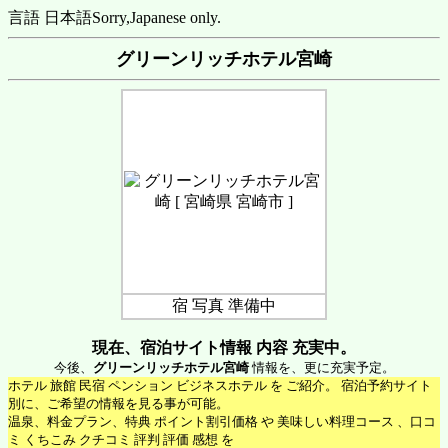
言語 日本語
Sorry,Japanese only.
グリーンリッチホテル宮崎
宿 写真 準備中
現在、宿泊サイト情報 内容 充実中。
今後、
グリーンリッチホテル宮崎
情報を、更に充実予定。
ホテル 旅館 民宿 ペンション ビジネスホテル を ご紹介。 宿泊予約サイト
別に、ご希望の情報を見る事が可能。
温泉、料金プラン、特典 ポイント割引価格 や 美味しい料理コース 、口コ
ミ くちこみ クチコミ 評判 評価 感想 を