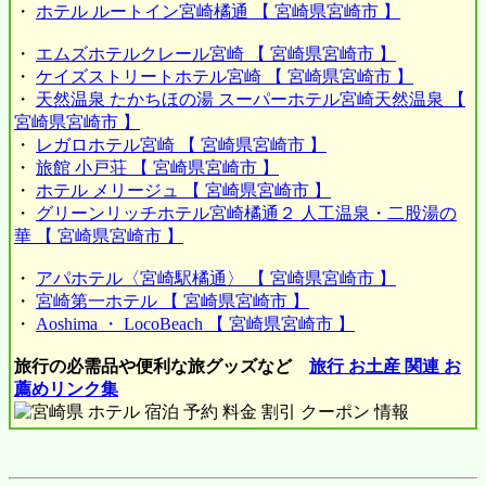
・
ホテル ルートイン宮崎橘通 【 宮崎県宮崎市 】
・
エムズホテルクレール宮崎 【 宮崎県宮崎市 】
・
ケイズストリートホテル宮崎 【 宮崎県宮崎市 】
・
天然温泉 たかちほの湯 スーパーホテル宮崎天然温泉 【
宮崎県宮崎市 】
・
レガロホテル宮崎 【 宮崎県宮崎市 】
・
旅館 小戸荘 【 宮崎県宮崎市 】
・
ホテル メリージュ 【 宮崎県宮崎市 】
・
グリーンリッチホテル宮崎橘通２ 人工温泉・二股湯の
華 【 宮崎県宮崎市 】
・
アパホテル〈宮崎駅橘通〉 【 宮崎県宮崎市 】
・
宮崎第一ホテル 【 宮崎県宮崎市 】
・
Aoshima ・ LocoBeach 【 宮崎県宮崎市 】
旅行の必需品や便利な旅グッズなど
旅行 お土産 関連 お
薦めリンク集