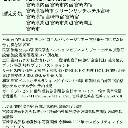
宮崎県内宿 宮崎市内宿 宮崎内宿
宮崎県宮崎市 グリーンリッチホテル宮崎
[暫定分類]
宮崎県宿 宮崎市宿 宮崎宿
宮崎県周辺 宮崎市周辺 宮崎周辺
宮崎市
推薦 宿泊料金 話題 テレビ 口こみ パッケージツアー 電話番号 TEL FAX番
号 お得な宿 客室
民宿 旅館 公共の宿 国民宿舎 ペンション ビジネス リゾート ホテル 貸別荘
設備 施設 温泉宿 温泉 スパ 所在地
土日 案内 行き方 観光地 レジャー 宿泊地 宿予約 旅行 空室 比較 感想 格安
プラン 特選 無料 プラン リスト ポイント
サービス内容 価格 金額 料金 特典 特別割引 おトク 料理 料金比較 旅行比較
遊び 最安値 ３連休 連休 宿泊先 人気
和室 洋室 ベストホテルランキング イベント 催事 直前割 宿泊施設 宿泊格
安ホテル ホテル予約 予約状況
ガイド プレゼント 優待 優待券 割引券 自転車 車 バイク 二輪車 携帯電話
管理番号： 45 7411 0985-26-7411 26 0985 宮崎県宮崎市 宮崎 2026-07-19
ホテル 旅館 温泉宿 宿周辺 宮崎県 県民割 近場旅
宮崎県観光案内所 観光ナビ 観光NAVI 観光協会 宮崎県観光施設 宮崎県観
光情報
宮崎県名所 桜 春夏秋冬 写真 画像 令和8年 2026年 ホスピタリティ マイク
ロツーリズム