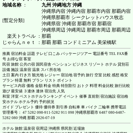
地域名称
：
九州 沖縄地方 沖縄
沖縄県内宿 沖縄内宿 那覇市内宿 那覇内宿
沖縄県那覇市 シークレットハウス牧志
[暫定分類]
沖縄県宿 沖縄宿 那覇市宿 那覇宿
沖縄県周辺 沖縄周辺 那覇市周辺 那覇周辺
楽天トラベル ：
那覇
じゃらんｎｅｔ ：
那覇 那覇 コンドミニアム 美栄橋駅
推薦 宿泊料金 話題 テレビ 口こみ パッケージツアー 電話番号 TEL FAX番
号 お得な宿 客室
民宿 旅館 公共の宿 国民宿舎 ペンション ビジネス リゾート ホテル 貸別荘
設備 施設 温泉宿 温泉 スパ 所在地
土日 案内 行き方 観光地 レジャー 宿泊地 宿予約 旅行 空室 比較 感想 格安
プラン 特選 無料 プラン リスト ポイント
サービス内容 価格 金額 料金 特典 特別割引 おトク 料理 料金比較 旅行比較
遊び 最安値 ３連休 連休 宿泊先 人気
和室 洋室 ベストホテルランキング イベント 催事 直前割 宿泊施設 宿泊格
安ホテル ホテル予約 予約状況
ガイド プレゼント 優待 優待券 割引券 自転車 車 バイク 二輪車 携帯電話
管理番号： 47 5282 098-911-5282 911 098 沖縄県那覇市 6487 080-6487-
5282 080 沖縄 那覇 2026-07-19
ホテル 旅館 温泉宿 宿周辺 沖縄県 県民割 近場旅