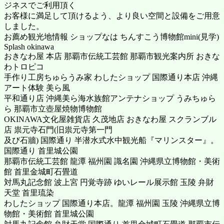
ジネスでご利用頂く
お客様に満足して頂けるよう、より良い空間と設備をご用意
しました。
お薦め観光地情報 ショップなは ちんすこう博物館mini(見学)
Splash okinawa
おきなわ屋 本店 那覇市伝統工芸館 那覇市観光案内所 おきな
わトロピコ
手作り工房ちゅらうみ家 わしたショップ 国際通り本店 沖縄
アート体験 美ら風
平和通り店 沖縄美ら海水族館アンテナショップ うみちゅら
ら 那覇市立壺屋焼物博物館
OKINAWA文化屋雑貨店 久茂地店 おきなわ屋 スクランブル
店 祟元寺石門(旧祟元寺第一門
及び石牆) 国際通り 半潜水式水中観光船『マリンスター』。
国際通り 首里城公園
那覇市伝統工芸館 龍潭 福州園 識名園 沖縄県立博物館・美術
館 首里金城町石畳道
対馬丸記念館 波上宮 円覚寺跡 ゆいレール展示館 玉陵 弁財
天堂 首里琉染
わしたショップ 国際通り本店。龍潭 福州園 玉陵 沖縄県立博
物館・美術館 首里城公園