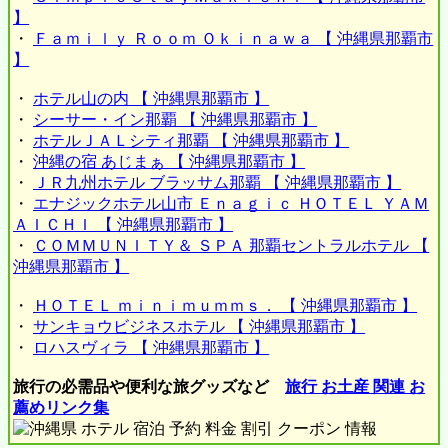
】
・
Ｆａｍｉｌｙ Ｒｏｏｍ Ｏｋｉｎａｗａ 【 沖縄県那覇市
】
・
ホテル山の内 【 沖縄県那覇市 】
・
シーサー・イン那覇 【 沖縄県那覇市 】
・
ホテルＪＡＬシティ那覇 【 沖縄県那覇市 】
・
沖縄の宿 あじまぁ 【 沖縄県那覇市 】
・
ＪＲ九州ホテル ブラッサム那覇 【 沖縄県那覇市 】
・
エナジックホテル山市 Ｅｎａｇｉｃ ＨＯＴＥＬ ＹＡＭ
ＡＩＣＨＩ 【 沖縄県那覇市 】
・
ＣＯＭＭＵＮＩＴＹ＆ ＳＰＡ 那覇セントラルホテル 【
沖縄県那覇市 】
・
ＨＯＴＥＬ ｍｉｎｉｍｕｍｍｓ． 【 沖縄県那覇市 】
・
サンキョウビジネスホテル 【 沖縄県那覇市 】
・
ロハスヴィラ 【 沖縄県那覇市 】
旅行の必需品や便利な旅グッズなど
旅行 お土産 関連 お
薦めリンク集