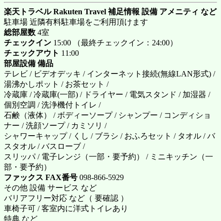
楽天トラベル Rakuten Travel 補足情報 設備 アメニティ など
駐車場 近隣有料駐車場をご利用頂けます
総部屋数
4室
チェックイン
15:00 （最終チェックイン：24:00）
チェックアウト
11:00
部屋設備 備品
テレビ / ビデオデッキ / インターネット接続(無線LAN形式) /
湯沸かしポット / お茶セット /
冷蔵庫 / 冷蔵庫(一部) / ドライヤー / 電気スタンド / 加湿器 /
個別空調 / 洗浄機付トイレ /
石鹸（液体） / ボディーソープ / シャンプー / コンディショ
ナー / 洗顔ソープ / カミソリ /
シャワーキャップ / くし / ブラシ / おふろセット / タオル / バ
スタオル / バスローブ /
スリッパ / 電子レンジ（一部・要予約） / ミニキッチン（一
部・要予約）
ファックス FAX番号
098-866-5929
その他 設備 サービス など
バリアフリー対応 など（ 要確認 ）
車椅子可 / 客室内に洋式トイレあり
特典 など