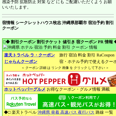
感染予防 拡散防止 対策 など にも ご配慮いただくよう お願
いいたします。
宿情報 シークレットハウス牧志 沖縄県那覇市 宿泊予約 割引
クーポン
□◆ 割引クーポン 割引チケット 値引き 宿クーポン PR 情報 
楽天トラベル ラ・クーポン
旅行 宿泊 料金 割引 RaCoupon
じゃらんクーポン
宿・ホテル予約で使えるクー
＜ クーポン 詳細 は リンク 画像 を クリック して下さい ＞
ホットペッパーグルメ
お得なクーポン・グルメ情報 満載
◆□ 楽天トラベル
沖縄県 発着 高速バス 夜行バス
路線 一覧