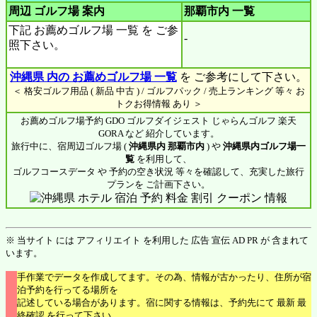
周辺 ゴルフ場 案内
那覇市内
一覧
下記 お薦めゴルフ場 一覧 を ご参
-
照下さい。
沖縄県 内の お薦めゴルフ場 一覧
を ご参考にして下さい。
＜ 格安ゴルフ用品 ( 新品 中古 ) / ゴルフパック / 売上ランキング 等々 お
トクお得情報 あり ＞
お薦めゴルフ場予約 GDO ゴルフダイジェスト じゃらんゴルフ 楽天
GORA など 紹介しています。
旅行中に、宿周辺ゴルフ場 (
沖縄県内 那覇市内
) や
沖縄県内ゴルフ場一
覧
を利用して、
ゴルフコースデータ や 予約の空き状況 等々を確認して、充実した旅行
プランを ご計画下さい。
※ 当サイト には アフィリエイト を利用した 広告 宣伝 AD PR が 含まれて
います。
手作業でデータを作成してます。その為、情報が古かったり、住所が宿
泊予約を行ってる場所を
記述している場合があります。宿に関する情報は、予約先にて 最新 最
終確認 を行って下さい。