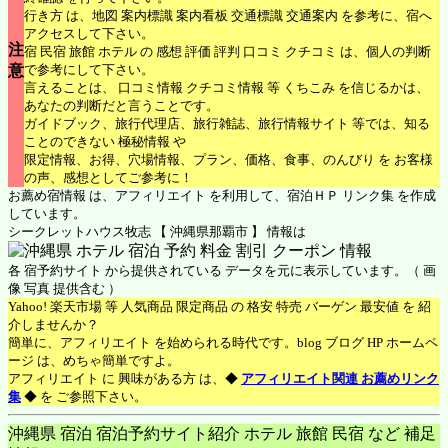
行き方 は、地図 案内標識 案内看板 交通標識 交通案内 を参考に、宿へ
アクセスして下さい。
注
宿 民宿 旅館 ホテル の 感想 評価 評判 口コミ クチコミ は、個人の判断
意
で参考にして下さい。
言えることは、 口コミ情報 クチコミ情報 等 くちこみ を信じるかは、
あなたの判断だと言うことです。
ガイドブック、旅行代理店、旅行雑誌、旅行情報サイト 等では、知る
ことのできない 極秘情報 や
限定情報、お得、穴場情報、プラン、価格、食事、のんびり を お客様
の声、感想としてご参考に！
お薦め宿情報 は、アフィリエイト を利用して、宿泊ＨＰ リンク集 を作成
しています。
シークレットハウス牧志 【 沖縄県那覇市 】 情報は
各 宿予約サイト から提供されている データを元に表示しています。（ 画
像 写真 提供含む ）
Yahoo! 楽天市場 等 人気商品 限定商品 の 格安 特売 バーゲン 最安値 を 紹
介しませんか？
簡単に、アフィリエイト を始められる時代です。blog ブログ HP ホームペ
ージ は、めちゃ簡単ですよ。
アフィリエイト に 興味がある方 は、◆
アフィリエイト関連 お薦めリンク
集
◆ を ご参照下さい。
沖縄県 宿泊 宿泊予約サイト紹介 ホテル 旅館 民宿 など 補足