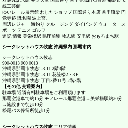
対馬丸記念館 弁財天堂 国際通り 首里金城町石畳道 那覇市伝
統工芸館
ゆいレール展示館 わしたショップ 国際通り本店 首里琉染 円
覚寺跡 識名園 波上宮。
周辺レジャー 海釣り クルージング ダイビング ウォータース
ポーツ テニス ゴルフ
追記 情報 美栄橋駅 県庁前駅 牧志駅 安里駅 おもろまち駅
シークレットハウス牧志
沖縄県内 那覇市内
シークレットハウス牧志
900-0013 900 0013
沖縄県那覇市牧志1-3-11 2階3階
沖縄県那覇市牧志1-3-11 花笠楼2・3Ｆ
沖縄県那覇市牧志1丁目3番11号 2階3階
【その他 交通案内】
駐車場 近隣有料駐車場をご利用頂けます
那覇空港車で約15分 モノレール那覇空港→美栄橋駅約20分
→施設まで徒歩10分
松尾バス停留所徒歩1分
シークレットハウス牧志
エリア情報