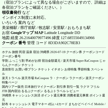
（宿泊プランによって異なる場合がございますので、詳細は
各宿泊プランをご確認ください。）
領収書発行
など
インボイス制度に未対応。
いろいろ 案内 など
美栄橋駅 / 県庁前駅 / 牧志駅 / 安里駅 / おもろまち駅
お宿
Googleマップ MAP
Latitude Longitude DD
地図 経度 26.21640079977496 緯度 127.68555049134966
クーポン 番号
管理 コード 8D3DA902C78EB3
ホテル 旅館 民宿 温泉 宿泊 沖縄県 2026-07-19 クーポン券 クーポンコード
クーポン番号
学割 ふっこう割 早めがお得 宿泊金額還元 / 楽天市場 Super RaCoupon じゃ
らんクーポン チケット
直前割引 お買い得プラン チケット イチオシ お得特集 季節特集 スペシャ
ル
楽天トラベル 楽天市場 RaCoupon ラ・クーポン ラクーポン 楽天クーポン
特集ページ
国内ツアー販売 日本旅行マイクーポン 割引券 割引一覧 ラクマ フリル
JTB 国内宿泊 るるぶクーポン るるぶトラベル レビュー
沖縄県 キャッシュレス決済 ポイント還元事業 消費者還元事業 ポイント還
元
財布 キャッシュレス 電子マネー d払い dカード まちかどペイペイ Mobile /