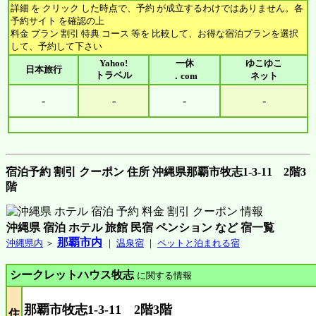
詳細 を クリック した時点で、予約 が成立するわけではありません。各
予約サイト を確認の上
料金 プラン 割引 特典 コース 等を 比較して、お得な宿泊プランを選択
して、予約して下さい
Yahoo!
一休
ゆこゆこ
日本旅行
トラベル
．com
ネット
-
-
-
-
宿泊予約 割引 クーポン 住所 沖縄県那覇市牧志1-3-11 2階3
階
沖縄県 宿泊 ホテル 旅館 民宿 ペンション など 宿一覧
那覇市内
沖縄県内
＞
｜
温泉宿
｜
ペットと泊まれる宿
シークレットハウス牧志
に関する情報
那覇市牧志1-3-11 2階3階
住