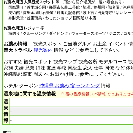
お薦め周辺 人気観光スポット
等 （宿から紹介場所が、遠い場合あり）
国際通り / 首里城公園 / 那覇市伝統工芸館 / 龍潭 / 福州園 / 識名園 / 沖
美術館 / 首里金城町石畳道 / 対馬丸記念館 / 波上宮 / 円覚寺跡 / ゆいレール
弁財天堂 / 首里琉染 / わしたショップ 国際通り本店
お薦め周辺 レジャー
等
海釣り / クルージング / ダイビング / ウォータースポーツ / テニス / ゴル
お薦め情報
観光スポット ご当地グルメ お土産 イベント 情
楽天トラベル
観光案内
情報 など ご参考にして下さい。
おすすめ 観光スポット 観光マップ 観光名所 モデルコース 観
家族 夫婦 兄弟 姉妹 友達 学校 同級生 恋人 仕事 同僚 など 
沖縄県那覇市 周辺 へ お出かけ時 ご参考にしてください。
ホテル クーポン
沖縄県 お薦め 宿 ランキング
情報
温泉地に関する温泉情報
※ 宿の 温泉情報 スパ情報 では ありま
温
-
泉
-
情
-
報