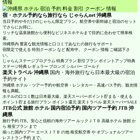
情報
宿・ホテル予約なら旅行なら
じゃらんnet 沖縄県
当日予約や今だけのじゃらん限定プラン。航空券や新幹線と宿泊のセット
でさらにお得に。
リッチな温泉旅館から便利なビジネスホテルまで目的に合わせて簡単検
索。
沖縄県内 豊富な観光情報と口コミであなたの旅行をサポート
宿限定で使える 特別クーポン など 配布中。 クーポン 情報 ご確認下さ
い。
じゃらんステージプログラム 特典プラン 割引プラン ポイントアップ特典
ステージ特典 レギュラー ブロンズ シルバー ゴールド
楽天トラベル 沖縄県
国内・海外旅行なら日本最大級の宿泊
予約サイト
沖縄県 ホテル・ツアー予約や航空券・レンタカー・高速バス予約、観光情
報も満載。
ホテルの口コミ数は日本最大級。楽天スーパーポイント貯まる・使える
ポイント貯まる旅行プラン ポイント還元 楽天トラベル 楽天スーパーSALE
JTB公式 旅館 ホテル 国内宿泊予約 国内ツアー予約 JTB 沖
縄県
旅行予約 JTB。安心と信頼の海外ツアー ルックＪＴＢ 高級ホテル 旅館 か
ら 格安プラン まで
揃った国内ツアー エースＪＴＢ の他 格安航空券 や オプショナルツアー
レストラン予約 まで。