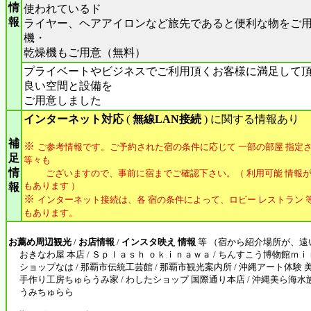
情
使われているド
報
ライヤー、ヘアアイロンなど旅先であると便利な物をご
機・
乾燥機もご用意（無料）
プライベートやビジネスでご利用頂くお客様に満足して
良い空間と設備を
ご用意しました
インターネット対応
(
無線LAN接続
) に関する情報あり
補
※
ご参考情報です。ご予約された宿の条件に応じて 一部の部屋 指定さ
足
等々も
情
ございますので、事前に宿までご確認下さい。（ 利用可能 情報が
もあります ）
報
※
インターネット接続は、各 宿の条件によって、ロビー レストラン 等
もあります。
お薦め周辺観光
/
お店情報
/
インスタ映え 情報
等 （宿から紹介場所が、遠
おきなわ屋 本店 / Ｓｐｌａｓｈ ｏｋｉｎａｗａ / ちんすこう博物館ｍｉ
ショップなは / 那覇市伝統工芸館 / 那覇市観光案内所 / 沖縄アート体験 美
手作り工房ちゅらうみ家 / わしたショップ 国際通り本店 / 沖縄美ら海
うみちゅらら