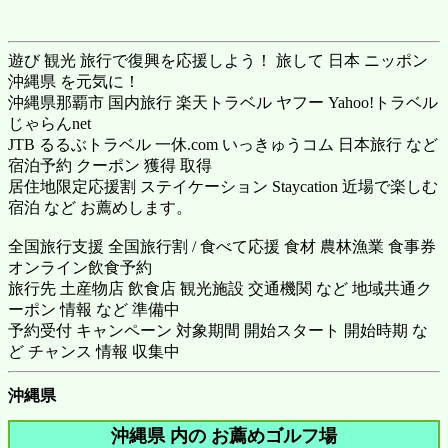
遊び 観光 旅行で復興を応援しよう！ 旅して 日本 ニッポン
沖縄県 を元気に！
沖縄県那覇市 国内旅行
楽天トラベル
ヤフー Yahoo!トラベル
じゃらんnet
JTB るるぶトラベル 一休.com いっきゅうコム 日本旅行 など
宿泊予約 クーポン 獲得 取得
居住地限定応援割 ステイケーション Staycation 近場で楽しむ
宿泊 など お薦めします。
全国旅行支援 全国旅行割 / 食べて応援 食材 農林漁業 食事券
オンライン飲食予約
旅行先 土産物店 飲食店 観光施設 交通機関 など 地域共通ク
ーポン 情報 など 準備中
予約受付 キャンペーン 対象期間 開始スタート 開始時期 な
ど チャンス 情報 収集中
沖縄県
沖縄県 内の お薦めゴルフ場