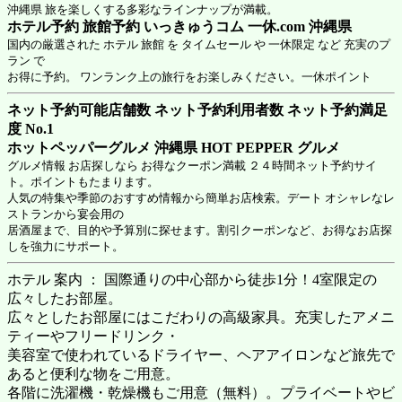
沖縄県 旅を楽しくする多彩なラインナップが満載。
ホテル予約 旅館予約 いっきゅうコム 一休.com 沖縄県
国内の厳選された ホテル 旅館 を タイムセール や 一休限定 など 充実のプ
ラン で
お得に予約。 ワンランク上の旅行をお楽しみください。一休ポイント
ネット予約可能店舗数 ネット予約利用者数 ネット予約満足
度 No.1
ホットペッパーグルメ 沖縄県
HOT PEPPER グルメ
グルメ情報 お店探しなら お得なクーポン満載 ２４時間ネット予約サイ
ト。ポイントもたまります。
人気の特集や季節のおすすめ情報から簡単お店検索。デート オシャレなレ
ストランから宴会用の
居酒屋まで、目的や予算別に探せます。割引クーポンなど、お得なお店探
しを強力にサポート。
ホテル 案内 ： 国際通りの中心部から徒歩1分！4室限定の
広々したお部屋。
広々としたお部屋にはこだわりの高級家具。充実したアメニ
ティーやフリードリンク・
美容室で使われているドライヤー、ヘアアイロンなど旅先で
あると便利な物をご用意。
各階に洗濯機・乾燥機もご用意（無料）。プライベートやビ