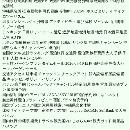
沖縄県観光案内所 観光ナビ 観光NAVI 観光協会 沖縄県観光施設 沖縄県観
光情報
沖縄県名所 桜 春夏秋冬 写真 画像 令和8年 2026年 ホスピタリティ マイク
ロツーリズム
温泉コンシェルジュ 沖縄県 アクティビティ 遊び 体験 ジャンル 山川海湖
リゾート物件
ランキング 日帰り デイユース 近辺 近所 地産地消 地酒 地元 日本酒 満足度
広告 AD PR
ホテル 旅館 民宿 温泉 宿泊 沖縄県 お薦め リンク集 沖縄県キャンペーン 沖
縄県ウルトラキャンペーン 連泊割
全国ホテル 旅館ランキング 宿泊旅行 交通費 宿泊費 旅行費用 大人 子供 子
ども 人数 キャンセル料
一人旅 バーゲンプラン タイムセール 2026-07-19 日程 価格比較 格安大セ
ール バーゲンセール
交通アクセス 駐車場 チェックイン チェックアウト 館内設備 部屋設備 備
品 キャンセルポリシー バリアフリー
ホテル 宿予約 じゃらんパック / キャンセル料金 部屋 食事 写真 最安値プラ
ン 最安値予約
国内宿泊 国内ツアー / JAL / ANA / SKY / 温泉宿泊予約 ゆこゆこネット
航空券付宿泊プラン レビュー 宿泊プラン 格安予約
限定プラン エリア限定 沖縄県 検索 / 沖縄県文化体験
比較サイト テーマ旅行 宿泊券 バス旅行 au povo DoCoMo SoftBank 楽天モ
バイル
国内旅行 沖縄県 楽天トラベル 観光案内 / じゃらんnet 観光ガイド 特産品
バスツアー