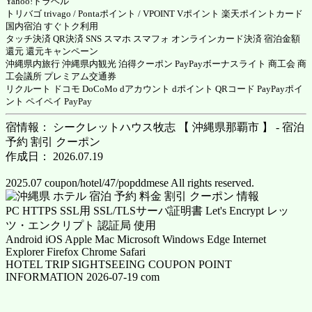
Yahoo!トラベル
トリバゴ trivago / Pontaポイント / VPOINT Vポイント 楽天ポイントカード
国内宿泊 すぐトク利用
タッチ決済 QR決済 SNS スマホ スマフォ オンラインカード決済 宿泊金額
還元 還元キャンペーン
沖縄県内旅行 沖縄県内観光 泊得クーポン PayPayボーナスライト 商工会 商
工会議所 プレミアム交通券
リクルート ドコモ DoCoMo dアカウント dポイント QRコード PayPayポイ
ント ペイペイ PayPay
宿情報： シークレットハウス牧志 【 沖縄県那覇市 】 - 宿泊
予約 割引 クーポン
作成日： 2026.07.19
2025.07 coupon/hotel/47/popddmese All rights reserved.
PC HTTPS SSL用 SSL/TLSサーバ証明書 Let's Encrypt レッ
ツ・エンクリプト 認証局 使用
Android iOS Apple Mac Microsoft Windows Edge Internet
Explorer Firefox Chrome Safari
HOTEL TRIP SIGHTSEEING COUPON POINT
INFORMATION 2026-07-19 com