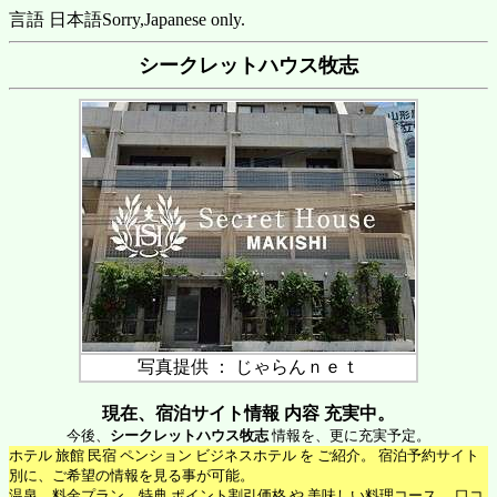
言語 日本語
Sorry,Japanese only.
シークレットハウス牧志
写真提供 ： じゃらんｎｅｔ
現在、宿泊サイト情報 内容 充実中。
今後、
シークレットハウス牧志
情報を、更に充実予定。
ホテル 旅館 民宿 ペンション ビジネスホテル を ご紹介。 宿泊予約サイト
別に、ご希望の情報を見る事が可能。
温泉、料金プラン、特典 ポイント割引価格 や 美味しい料理コース 、口コ