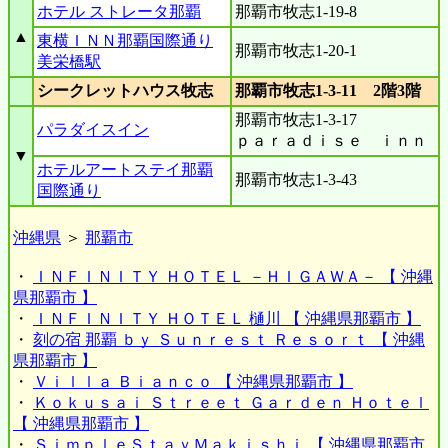
ホテル ストレータ那覇
那覇市牧志1-19-8
▲
東横ＩＮＮ那覇国際通り
那覇市牧志1-20-1
美栄橋駅
シークレットハウス牧志
那覇市牧志1-3-11 2階3階
那覇市牧志1-3-17
パラダイスイン
ｐａｒａｄｉｓｅ ｉｎｎ
▼
ホテルアートステイ那覇
那覇市牧志1-3-43
国際通り
沖縄県
＞
那覇市
・
ＩＮＦＩＮＩＴＹ ＨＯＴＥＬ －ＨＩＧＡＷＡ－ 【 沖縄
県那覇市 】
・
ＩＮＦＩＮＩＴＹ ＨＯＴＥＬ 樋川 【 沖縄県那覇市 】
・
刻の宿 那覇 ｂｙ Ｓｕｎｒｅｓｔ Ｒｅｓｏｒｔ 【 沖縄
県那覇市 】
・
Ｖｉｌｌａ Ｂｉａｎｃｏ 【 沖縄県那覇市 】
・
Ｋｏｋｕｓａｉ Ｓｔｒｅｅｔ Ｇａｒｄｅｎ Ｈｏｔｅｌ
【 沖縄県那覇市 】
・
ＳｉｍｐｌｅＳｔａｙＭａｋｉｓｈｉ 【 沖縄県那覇市