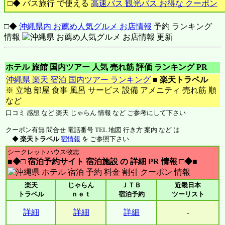
□◆ バス旅行 で使える
高速バス 観光バス お得な クーポン
□◆
沖縄県内 お薦め人気グルメ お店情報
予約 ランキング
情報
ホテル 旅館 国内ツアー 人気 売れ筋 評価 ランキング PR
沖縄県 楽天 宿泊 国内ツアー ランキング
■
楽天トラベル
※ 立地 部屋 食事 風呂 サービス 設備 アメニティ 売れ筋 順
など
口コミ 感想 など 楽天 じゃらん 情報 など ご参考にして下さい
クーポン有無 問合せ 電話番号 TEL 地図 行き方 案内 など は
◆
楽天トラベル
宿情報
を ご参照下さい
シークレットハウス牧志
■◆□ 宿泊予約サイト 宿泊施設 の 詳細 PR 情報 □◆■
楽天
じゃらん
ＪＴＢ
近畿日本
トラベル
ｎｅｔ
宿泊予約
ツーリスト
詳細
詳細
詳細
-