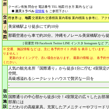
所
クーポン有無 問合せ 電話番号 TEL 地図 行き方 案内 など は
◆
楽天トラベル
宿情報
を ご参照下さい
交
行き方
は、
地図
交通案内 交通標識 案内看板 案内標識 を参考に、アク
通
美栄橋駅より徒歩にて約10分
/
地
那覇空港から車で約20分。沖縄モノレール美栄橋駅から徒
図
[ 宿運営 FB Facebook Twitter LINE インスタ Instagram 
※ 交通、 施設情報 など は、主に 各予約サイト 内容 を 表示 しています。
りません ）
更新のタイミングで、古い場合があります。 最新の情報 は、 各予約サ
ください。
人気の観光名所『国際通り』から徒歩1分に佇む 4室限定
空間。
高級感溢れるシークレットハウスで贅沢な一日を
-
-
宿
泊
国際通りの中心部から徒歩1分！4室限定の広々したお部
施
部屋には
設
こだわりの高級家具。充実したアメニティーやフリード