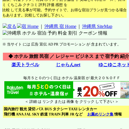
ミ くちこみ クチコミ 評判 評価 感想 を
比較 して見る事が可能。予約サイトで、お得な宿泊プランが見つかる場合
もあります。比較してお探し下さい。
戻る
宿 Home
｜
沖縄県 宿 Home
｜
沖縄県 SiteMap
※ 当サイト には 広告 宣伝 AD PR プロモーション が 含まれています。
◆ ホテル 旅館 民宿 ／ レジャー ビジネス まで 宿予約 紹介
楽天トラベル
じゃらんnet
ゆこゆこネッ
毎月５と０のつく日は ホテル 温泉宿 が 最大２０％ＯＦＦ
＜ 詳細 は リンク または 画像 を クリック して下さい ＞
国内旅行 観光 貸切 バス BUS タクシー TAXI レンタカー
飛行機 ANA JAL SKY 鉄道 TRAIN 列車 JR など
お薦めリンク集
情報