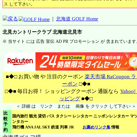
ス して下さい。
戻る
｜
北海道 GOLF Home
GOLF Home
北見カントリークラブ 北海道北見市
※ 当サイト には 広告 宣伝 AD PR プロモーション が 含まれています
■◆□ お買い物 や 注目のクーポン
楽天市場 RaCoupon 
ーポン
□◆■
□◆■ 毎日お得！ ショッピングクーポン 通販なら
Yahoo
ッピング
■◆□
＜ 詳細 は リンク または 画像 を クリック して下さい ＞
比
国内旅行 観光 貸切 バス タクシー レンタカー ニッポンレンタカー マ
較
ンタカー
予
飛行機 ANA JAL SKY 鉄道 列車 JR
お薦めリンク集
情報
約