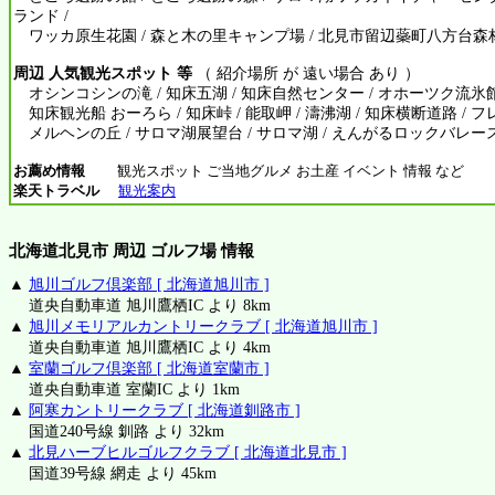
ランド /
ワッカ原生花園 / 森と木の里キャンプ場 / 北見市留辺蘂町八方台
周辺 人気観光スポット 等
（ 紹介場所 が 遠い場合 あり ）
オシンコシンの滝 / 知床五湖 / 知床自然センター / オホーツク流氷館 /
知床観光船 おーろら / 知床峠 / 能取岬 / 濤沸湖 / 知床横断道路 / フレ
メルヘンの丘 / サロマ湖展望台 / サロマ湖 / えんがるロックバレー
お薦め情報
観光スポット ご当地グルメ お土産 イベント 情報 など
楽天トラベル
観光案内
北海道北見市 周辺 ゴルフ場 情報
▲
旭川ゴルフ倶楽部 [ 北海道旭川市 ]
道央自動車道 旭川鷹栖IC より 8km
▲
旭川メモリアルカントリークラブ [ 北海道旭川市 ]
道央自動車道 旭川鷹栖IC より 4km
▲
室蘭ゴルフ倶楽部 [ 北海道室蘭市 ]
道央自動車道 室蘭IC より 1km
▲
阿寒カントリークラブ [ 北海道釧路市 ]
国道240号線 釧路 より 32km
▲
北見ハーブヒルゴルフクラブ [ 北海道北見市 ]
国道39号線 網走 より 45km