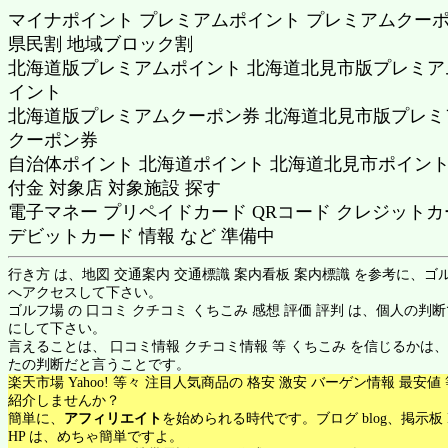
マイナポイント プレミアムポイント プレミアムクー
県民割 地域ブロック割
北海道版プレミアムポイント 北海道北見市版プレミア
イント
北海道版プレミアムクーポン券 北海道北見市版プレミ
クーポン券
自治体ポイント 北海道ポイント 北海道北見市ポイント
付金 対象店 対象施設 探す
電子マネー プリペイドカード QRコード クレジットカ
デビットカード 情報 など 準備中
行き方 は、地図 交通案内 交通標識 案内看板 案内標識 を参考に、ゴ
へアクセスして下さい。
ゴルフ場 の 口コミ クチコミ くちこみ 感想 評価 評判 は、個人の判
にして下さい。
言えることは、 口コミ情報 クチコミ情報 等 くちこみ を信じるかは
たの判断だと言うことです。
楽天市場 Yahoo! 等々 注目人気商品の 格安 激安 バーゲン情報 最安値
紹介しませんか？
簡単に、
アフィリエイト
を始められる時代です。ブログ blog、掲示板 
HP は、めちゃ簡単ですよ。