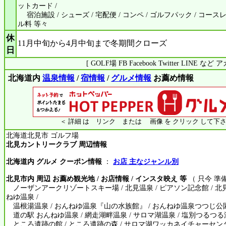
ットカード /
宿泊施設 / シューズ / 宅配便 / コンペ / ゴルフパック / コース
ル料 等々
休
11月中旬から4月中旬まで冬期間クローズ
日
[ GOLF場 FB Facebook Twitter LINE 
北海道内
温泉情報
/
宿情報
/
グルメ情報
お薦め情報
＜ 詳細 は リンク または 画像 を クリック して下さ
北海道北見市 ゴルフ場
北見カントリークラブ 周辺情報
北海道内 グルメ クーポン情報
：
お店 主なジャンル別
北見市内 周辺 お薦め観光地 / お店情報 / インスタ映え 等
（ 只今 準
ノーザンアークリゾートスキー場 / 北見温泉 / ピアソン記念館 / 北
ねゆ温泉 /
温根湯温泉 / おんねゆ温泉『山の水族館』 / おんねゆ温泉つつじ公園
道の駅 おんねゆ温泉 / 網走湖畔温泉 / サロマ湖温泉 / 塩別つるつる温
ところ遺跡の館 / ところ遺跡の森 / サロマ湖ワッカネイチャーセンタ