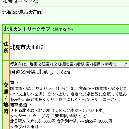
北海道ゴルフ場
北海道北見市大正813
北見カントリークラブ
に関する情報
住
北見市大正813
所
行き方
は、
地図
交通案内 交通標識 案内看板 案内標識 を参考に、アク
国道39号線 北見 より 8km
車
：
交
国道39号線/北見より8㎞（15分） 旭川方面から国道39号線を北
通
の中央通りへ左折して北へ上り、道道北見常呂線に合流して進み
/
を左折。高架橋をくぐり、案内にしたがって左折しコースへ。
地
電車 鉄道
：
ＪＲ石北本線・北見駅（ＪＲ石北本線・北見駅下車）
図
タクシー
： ※ ご参考 目安 時間 金額 など
北見駅から約15分 3000円 女満別空港から約55分 10000円
クラブバス送迎
：