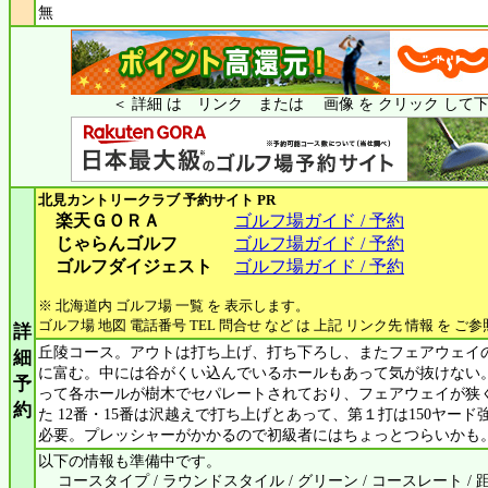
無
＜ 詳細 は リンク または 画像 を クリック して下
北見カントリークラブ
予約サイト PR
楽天ＧＯＲＡ
ゴルフ場ガイド / 予約
じゃらんゴルフ
ゴルフ場ガイド / 予約
ゴルフダイジェスト
ゴルフ場ガイド / 予約
※ 北海道内 ゴルフ場 一覧 を 表示します。
ゴルフ場 地図 電話番号 TEL 問合せ など は 上記 リンク先 情報 を ご
詳
丘陵コース。アウトは打ち上げ、打ち下ろし、またフェアウェイ
細
に富む。中には谷がくい込んでいるホールもあって気が抜けない
予
って各ホールが樹木でセパレートされており、フェアウェイが狭
約
た 12番・15番は沢越えで打ち上げとあって、第１打は150ヤー
必要。プレッシャーがかかるので初級者にはちょっとつらいかも
以下の情報も準備中です。
コースタイプ / ラウンドスタイル / グリーン / コースレート / 距離