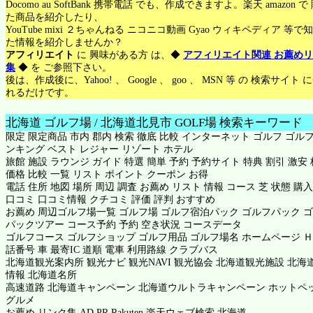
Docomo au SoftBank 携帯電話 でも、作成できますよ。楽天 amazon 
た商品を紹介したり、
YouTube mixi ２ちゃんねる ニコニコ動画 Gyao ウィキペディア 等で
た情報を紹介しませんか？
アフィリエイト
に 興味がある方 は、◆
アフィリエイト関連 お薦め
集
◆ を ご参照下さい。
後は、作成後に、Yahoo! 、 Google 、 goo 、 MSN 等 の 検索サイト
れるだけです。
北海道 ゴルフ場 / 北海道北見市 GOLF場 検索キーワード
限定 限定商品 市内 郡内 検索 徹底 比較 インターネット ゴルフ ゴルフ
ンキング ベスト レジャー リゾート ホテル
旅館 施設 ラウンジ ガイド 特選 簡単 予約 予約サイト 特典 割引 激安
価格 比較 一覧 リスト ポイント クーポン お得
電話 住所 地図 場所 周辺 調査 お薦め リスト 情報 コース 芝 状態 購入
口コミ 口コミ情報 クチコミ 評価 評判 おすすめ
お薦め 周辺ゴルフ場一覧 ゴルフ場 ゴルフ宿泊パック ゴルフパック 
パックツアー コース予約 予約 空き状況 コースデータ
ゴルフコース ゴルフショップ ゴルフ用品 ゴルフ場名 ホームページ Ｈ
話番号 車 最寄IC 道順 電車 利用路線 クラブバス
北海道観光案内所 観光ナビ 観光NAVI 観光協会 北海道観光施設 北海
情報 北海道名所
高速道路 北海道キャンペーン 北海道ウルトラキャンペーン
ホットペ
グルメ
お薦め リンク集 AD PR Rakuten 楽天ウェブ検索 北海道