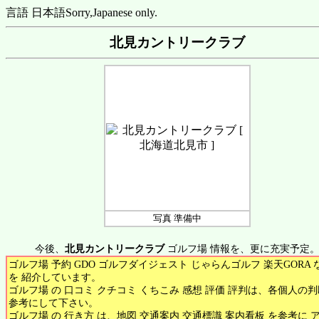
言語 日本語
Sorry,Japanese only.
北見カントリークラブ
写真 準備中
今後、
北見カントリークラブ
ゴルフ場 情報を、更に充実予定
ゴルフ場 予約 GDO ゴルフダイジェスト じゃらんゴルフ 楽天GORA 
を 紹介しています。
ゴルフ場 の 口コミ クチコミ くちこみ 感想 評価 評判は、各個人の
参考にして下さい。
ゴルフ場 の 行き方 は、地図 交通案内 交通標識 案内看板 を参考に 