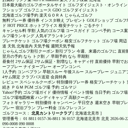
日本最大級のゴルフポータルサイト ゴルフダイジェスト・オンライン
フショップ ゴルフニュース GDO ゴルフダイジェスト
北海道ゴルフ場予約
楽天ＧＯＲＡ
じゃらんゴルフ
無料プレー券 優待券 インスタ映え プレゼント GOLFショップ ゴル
ド HOT PRICE ホットプライス 格安チケット ごるチケ！
キャンセル料 学割 人気のゴルフ場 コースガイド コンペ予約 コース案
ルフ場ランキング 人気ギアランキング
プレーチケット ゴルフ場クーポン 格安ゴルフチケット ゴルフ場 周辺
道 天気 北海道内 天気予報 週間天気予報
じゃらんゴルフ割引クーポン 割引プラン 今週、来週のゴルフに 直前割
翌月の予約 なら トク割 ／ 早期予約 なら 早期割
昼食付 2サム保証 2サム保証・割増なし キャディ付 直前優待 早割でお
ーフプレー ナイタープレー オープンコンペ
1人予約 コンペプラン 早朝スルー 午後スルー スループレー ジュニア
4サム限定 クラブバス送迎 会員特典
レビュー スペシャルクーポン 特別優待プレー券 格安プレーチケット 
続き ＰＧＭ PGM ゴルフ場 予約 ゴルマジ
Yahoo!予約 ゴルフ場ガイド 優待情報 イベント情報 当日予約 ゴルフ
ゴルフ場地図検索 ハンディキャップ 高額クーポン
フォトギャラリー 特別優待 キャンペーン 平日空き 週末空き 早朝プレー
プレー 宿泊プラン プレー料金 ゴルフレッスン
ゴルフコース：
北見カントリークラブ
[ 北海道北見市 ]
管理番号： 01 8811 0157-36-8811 36 0157 北海道北見市 北見 2026-06-2
090-0008 090 0008