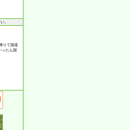
さい。
で降りて国道
いったん国