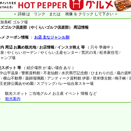
＜ 詳細 は リンク または 画像 を クリック して下さい ＞
加美町 ゴルフ場
ズゴルフ倶楽部（やくらいゴルフ倶楽部） 周辺情報
ルメ クーポン情報
：
お店 主なジャンル別
 周辺 お薦め観光地 / お店情報 / インスタ映え 等
（ 只今 準備中 ）
/ やくらいガーデン / やくらい土産センター / 荒沢の滝 / 松本家住宅 /
ャンプ場
光スポット 等
（ 紹介場所 が 遠い場合 あり ）
中山平温泉 / 警察資料館 / 不老仙館 / 水沢県庁記念館 / ひまわりの丘 / 蔵の資料
 横山不動尊 / 薬師瑠璃殿 / アンティーク資料館 伊新 / 登米懐古館 / 鳴子峡 / 潟
山王史跡公園あやめ園 / スプリングバレー仙台泉スキー場
観光スポット ご当地グルメ お土産 イベント 情報 など
ル
観光案内