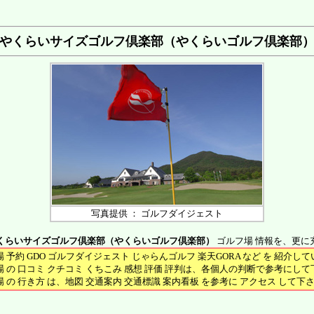
やくらいサイズゴルフ倶楽部（やくらいゴルフ倶楽部
写真提供 ： ゴルフダイジェスト
くらいサイズゴルフ倶楽部（やくらいゴルフ倶楽部）
ゴルフ場 情報を、更に
 予約 GDO ゴルフダイジェスト じゃらんゴルフ 楽天GORA など を 紹介し
 の 口コミ クチコミ くちこみ 感想 評価 評判は、各個人の判断で参考にし
 の 行き方 は、地図 交通案内 交通標識 案内看板 を参考に アクセス して下