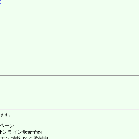
]
います。
ンペーン
 オンライン飲食予約
ポン 情報 など 準備中