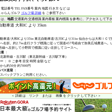
電話番号 TEL FAX番号 案内 地図 行き方 など は
じゃらんゴルフ
ゴルフ場 詳細
を ご参照下さい
は、
地図
交通案内 交通標識 案内看板 案内標識 を参考に、アクセス して下
動車道 大和IC より 35km
動車道/大和ICより35㎞ 東北自動車道/古川ICより31㎞ 仙台からは大和ＩＣ
へ右折。約2.7㎞走行クラブ標識に従って国道457号経由で加美広域農道へ。
7号線へ左折して小野田で標識に従い左折してコースへ。
鉄道
：
北新幹線・古川駅（東北新幹線・古川駅下車）
ー
： ※ ご参考 目安 時間 金額 など
から約50分 約7000円
バス送迎
：
スパックプランご利用ください。
＜ 詳細 は リンク または 画像 を クリック して下さい ＞