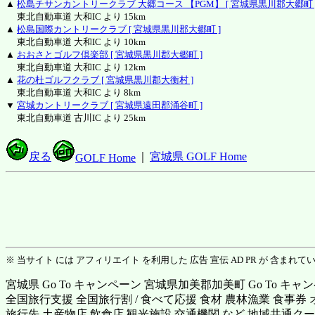
▲
松島チサンカントリークラブ 大郷コース 【PGM】 [ 宮城県黒川郡大郷町 
東北自動車道 大和IC より 15km
▲
松島国際カントリークラブ [ 宮城県黒川郡大郷町 ]
東北自動車道 大和IC より 10km
▲
おおさとゴルフ倶楽部 [ 宮城県黒川郡大郷町 ]
東北自動車道 大和IC より 12km
▲
花の杜ゴルフクラブ [ 宮城県黒川郡大衡村 ]
東北自動車道 大和IC より 8km
▼
宮城カントリークラブ [ 宮城県遠田郡涌谷町 ]
東北自動車道 古川IC より 25km
戻る
｜
宮城県 GOLF Home
GOLF Home
※ 当サイト には アフィリエイト を利用した 広告 宣伝 AD PR が 含まれて
宮城県 Go To キャンペーン 宮城県加美郡加美町 Go To キャ
全国旅行支援 全国旅行割 / 食べて応援 食材 農林漁業 食事券
旅行先 土産物店 飲食店 観光施設 交通機関 など 地域共通クー