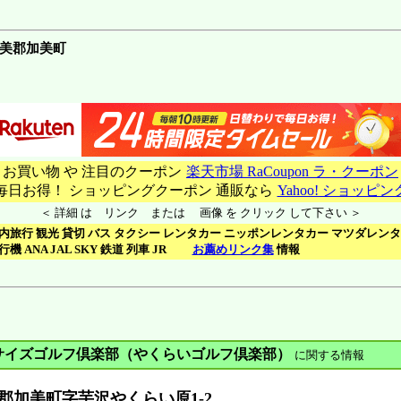
加美郡加美町
□ お買い物 や 注目のクーポン
楽天市場 RaCoupon ラ・クーポン
 毎日お得！ ショッピングクーポン 通販なら
Yahoo! ショッピン
＜ 詳細 は リンク または 画像 を クリック して下さい ＞
内旅行 観光 貸切 バス タクシー レンタカー ニッポンレンタカー マツダレン
行機 ANA JAL SKY 鉄道 列車 JR
お薦めリンク集
情報
サイズゴルフ倶楽部（やくらいゴルフ倶楽部）
に関する情報
郡加美町字芋沢やくらい原1-2