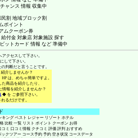
 チャンス 情報 収集中
県民割 地域ブロック割
ムポイント
アムクーポン券
給付金 対象店 対象施設 探す
ビットカード 情報 など 準備中
場へアクセスして下さい。
参考にして下さい。
なたの判断だと言うことです。
々を 紹介しませんか？
S、HP は、めちゃ簡単ですよ。
で 購入した商品を紹介したり、
知り得た情報を紹介しませんか？
集
◆ を ご参照下さい。
に登録されるだけです。
ド
ランキング ベスト レジャー リゾート ホテル
価格 比較 一覧 リスト ポイント クーポン お得
手 口コミ 口コミ情報 クチコミ 評価 評判 おすすめ
パックツアー コース予約 予約 空き状況 コースデータ