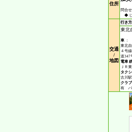
住所
問合せ 
◆ 
行き方
東北自
車
：
東北自
交通
４号線
/
道34
地図
電車 
ＪＲ東
タクシ
古川駅
クラブ
有 バ