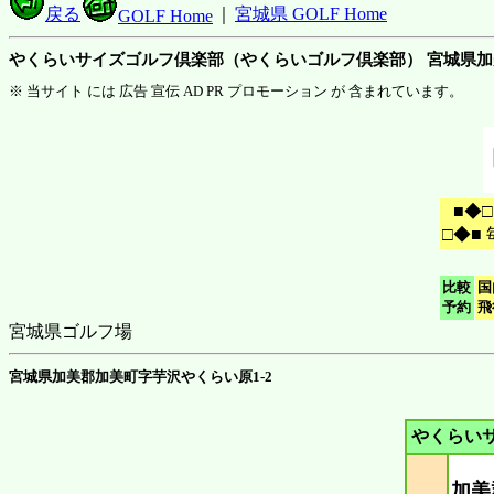
戻る
｜
宮城県 GOLF Home
GOLF Home
やくらいサイズゴルフ倶楽部（やくらいゴルフ倶楽部） 宮城県
※ 当サイト には 広告 宣伝 AD PR プロモーション が 含まれています。
■◆
□◆■
比較
国
予約
飛
宮城県ゴルフ場
宮城県加美郡加美町字芋沢やくらい原1-2
やくらい
加美