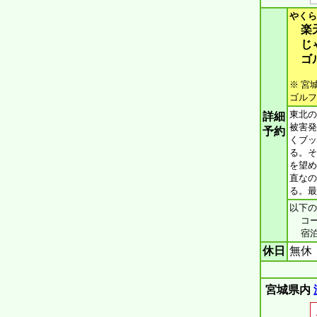
やくら
楽
じ
ゴ
※ 宮
ゴルフ
東北の
詳細
被害発
予約
くブッ
る。そ
を望め
直なの
る。最
以下の
コース
宿泊施
休日
無休
宮城県内