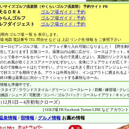
いサイズゴルフ倶楽部（やくらいゴルフ倶楽部）
予約サイト PR
天ＧＯＲＡ
ゴルフ場ガイド / 予約
ゃらんゴルフ
ゴルフ場ガイド / 予約
ルフダイジェスト
ゴルフ場ガイド / 予約
城県内 ゴルフ場 一覧 を 表示します。
場 地図 電話番号 TEL 問合せ など は 上記 リンク先 情報 を ご参照下さい
ヨーロピアンゴルフ場。フェアウェイ乗り入れ可能になりました！ 【野生動
生しております】丘陵コース。薬莱山の山裾に広がり、コースはフラット。
シュで各ホールをセパレートしているので見通しがよい。英国のリンクスを
のため風が吹くとスコアメークがむずかしい。全体にフェアウェイが広くテ
るので攻略ルートはたてやすい。グリーンは大きく受けておりアンジュレー
で好スコアを期待できる。アウトは外周を回り、インはアウトに囲まれるよ
終18番は薬莱山に向かってティショットする豪快なホール。
情報も準備中です。
タイプ / ラウンドスタイル / グリーン / コースレート / 距離 / 練習場 / クレ
設 / シューズ / 宅配便 / コンペ / ゴルフパック / コースレイアウト / キャ
（12月1日～4月初旬クローズ）
[ GOLF場 FB Facebook Twitter LINE など アカウ
温泉情報
/
宿情報
/
グルメ情報
お薦め情報