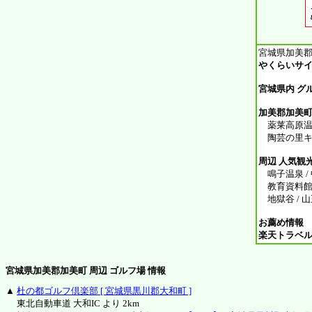
宮城県加美郡
やくらいサイ
宮城県内 グ
加美郡加美町内
薬莱高原温泉 
陶芸の里キ
周辺 人気観
鳴子温泉 / 
教育資料館 /
地獄谷 / 
お薦め情報
楽天トラベ
宮城県加美郡加美町 周辺 ゴルフ場 情報
▲
杜の都ゴルフ倶楽部 [ 宮城県黒川郡大和町 ]
東北自動車道 大和IC より 2km