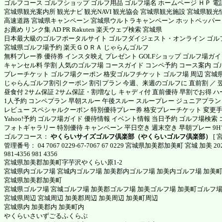
ゴルフコース ゴルフショップ ゴルフ用品 ゴルフ場名 ホームページ ＨＰ 電話番
宮城県観光案内所 観光ナビ 観光NAVI 観光協会 宮城県観光施設 宮城県観光
高速道路 宮城県キャンペーン 宮城県ウルトラキャンペーン
ホットペッパー
お薦め リンク集 AD PR Rakuten 楽天ウェブ検索 宮城県
日本最大級のゴルフポータルサイト ゴルフダイジェスト・オンライン ゴルフ
宮城県ゴルフ場予約
楽天ＧＯＲＡ
じゃらんゴルフ
無料プレー券 優待券 インスタ映え プレゼント GOLFショップ ゴルフ場ガイド
キャンセル料 学割 人気のゴルフ場 コースガイド コンペ予約 コース案内 
プレーチケット ゴルフ場クーポン 格安ゴルフチケット ゴルフ場 周辺 宮城県
じゃらんゴルフ割引クーポン 割引プラン 今週、来週のゴルフに 直前割 ／ 翌月
昼食付 2サム保証 2サム保証・割増なし キャディ付 直前優待 早割でお得 
1人予約 コンペプラン 早朝スルー 午後スルー スループレー ジュニアプラン
レビュー スペシャルクーポン 特別優待プレー券 格安プレーチケット 変更手続
Yahoo!予約 ゴルフ場ガイド 優待情報 イベント情報 当日予約 ゴルフ場検
フォトギャラリー 特別優待 キャンペーン 平日空き 週末空き 早朝プレー 9
ゴルフコース：
やくらいサイズゴルフ倶楽部（やくらいゴルフ倶楽部）
[ 
管理番号： 04 7067 0229-67-7067 67 0229 宮城県加美郡加美町 宮城 加美 2026
981-4356 981 4356
宮城県加美郡加美町字芋沢やくらい原1-2
宮城県内ゴルフ場 宮城内ゴルフ場 加美郡内ゴルフ場 加美内ゴルフ場 加美
宮城県加美郡加美町
宮城県ゴルフ場 宮城ゴルフ場 加美郡ゴルフ場 加美ゴルフ場 加美町ゴルフ
宮城県周辺 宮城周辺 加美郡周辺 加美周辺 加美町周辺
宮城県内 加美郡内 加美町内
やくらいさいずごるふくらぶ