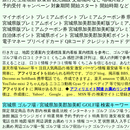
予約受付 キャンペーン 対象期間 開始スタート 開始時期 など
マイナポイント プレミアムポイント プレミアムクーポン券 
宮城県版プレミアムポイント 宮城県加美郡加美町版プレミア
宮城県版プレミアムクーポン券 宮城県加美郡加美町版プレミ
自治体ポイント 宮城県ポイント 宮城県加美郡加美町ポイント 
電子マネー プリペイドカード QRコード クレジットカード デ
行き方 は、地図 交通案内 交通標識 案内看板 案内標識 を参考に、ゴルフ
ゴルフ場 の 口コミ クチコミ くちこみ 感想 評価 評判 は、個人の判断で
言えることは、 口コミ情報 クチコミ情報 等 くちこみ を信じるかは、あ
楽天市場 Yahoo! 等々 注目人気商品の 格安 激安 バーゲン情報 最安値 等
簡単に、
アフィリエイト
を始められる時代です。ブログ blog、掲示板 BB
Docomo au SoftBank 携帯電話 でも、作成できますよ。楽天 amazon 
YouTube mixi ２ちゃんねる ニコニコ動画 Gyao ウィキペディア 等で
アフィリエイト
に 興味がある方 は、◆
アフィリエイト関連 お薦めリンク
後は、作成後に、Yahoo! 、 Google 、 goo 、 MSN 等 の 検索サイト 
宮城県 ゴルフ場 / 宮城県加美郡加美町 GOLF場 検索キーワー
限定 限定商品 市内 郡内 検索 徹底 比較 インターネット ゴルフ ゴルフ場 
旅館 施設 ラウンジ ガイド 特選 簡単 予約 予約サイト 特典 割引 激安 格安 
電話 住所 地図 場所 周辺 調査 お薦め リスト 情報 コース 芝 状態 購入 入
お薦め 周辺ゴルフ場一覧 ゴルフ場 ゴルフ宿泊パック ゴルフパック ゴルフ