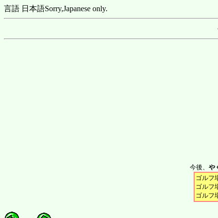
言語 日本語
Sorry,Japanese only.
今後、
や
ゴルフ場
ゴルフ場
ゴルフ場