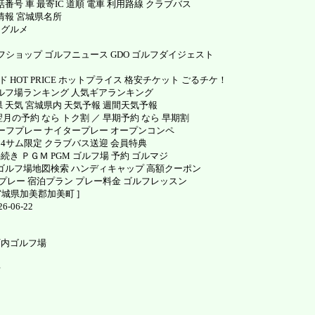
号 車 最寄IC 道順 電車 利用路線 クラブバス
情報 宮城県名所
 グルメ
ショップ ゴルフニュース GDO ゴルフダイジェスト
 HOT PRICE ホットプライス 格安チケット ごるチケ！
ゴルフ場ランキング 人気ギアランキング
 天気 宮城県内 天気予報 週間天気予報
の予約 なら トク割 ／ 早期予約 なら 早期割
ハーフプレー ナイタープレー オープンコンペ
 4サム限定 クラブバス送迎 会員特典
き ＰＧＭ PGM ゴルフ場 予約 ゴルマジ
索 ゴルフ場地図検索 ハンディキャップ 高額クーポン
Hプレー 宿泊プラン プレー料金 ゴルフレッスン
宮城県加美郡加美町 ]
-06-22
町内ゴルフ場
場