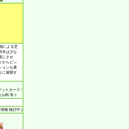
物による芝
樹木は少な
感じさせ
ィからピン
ションも素
うに展開す
ジットカード /
ンセル料 等々
ント 情報 検討中 ]