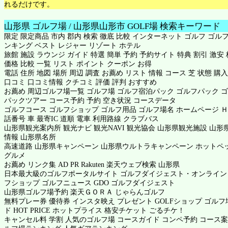
れるだけです。
山形県 ゴルフ場 / 山形県山形市 GOLF場 検索キーワード
限定 限定商品 市内 郡内 検索 徹底 比較 インターネット ゴルフ ゴルフ
ンキング ベスト レジャー リゾート ホテル
旅館 施設 ラウンジ ガイド 特選 簡単 予約 予約サイト 特典 割引 激安
価格 比較 一覧 リスト ポイント クーポン お得
電話 住所 地図 場所 周辺 調査 お薦め リスト 情報 コース 芝 状態 購入
口コミ 口コミ情報 クチコミ 評価 評判 おすすめ
お薦め 周辺ゴルフ場一覧 ゴルフ場 ゴルフ宿泊パック ゴルフパック 
パックツアー コース予約 予約 空き状況 コースデータ
ゴルフコース ゴルフショップ ゴルフ用品 ゴルフ場名 ホームページ Ｈ
話番号 車 最寄IC 道順 電車 利用路線 クラブバス
山形県観光案内所 観光ナビ 観光NAVI 観光協会 山形県観光施設 山形
情報 山形県名所
高速道路 山形県キャンペーン 山形県ウルトラキャンペーン
ホットペ
グルメ
お薦め リンク集 AD PR Rakuten 楽天ウェブ検索 山形県
日本最大級のゴルフポータルサイト ゴルフダイジェスト・オンライン
フショップ ゴルフニュース GDO ゴルフダイジェスト
山形県ゴルフ場予約
楽天ＧＯＲＡ
じゃらんゴルフ
無料プレー券 優待券 インスタ映え プレゼント GOLFショップ ゴル
ド HOT PRICE ホットプライス 格安チケット ごるチケ！
キャンセル料 学割 人気のゴルフ場 コースガイド コンペ予約 コース案