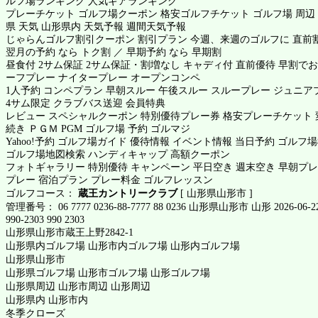
ルフ場ランキング 人気ギアランキング
プレーチケット ゴルフ場クーポン 格安ゴルフチケット ゴルフ場 周辺
県 天気 山形県内 天気予報 週間天気予報
じゃらんゴルフ割引クーポン 割引プラン 今週、来週のゴルフに 直前割
翌月の予約 なら トク割 ／ 早期予約 なら 早期割
昼食付 2サム保証 2サム保証・割増なし キャディ付 直前優待 早割でお
ーフプレー ナイタープレー オープンコンペ
1人予約 コンペプラン 早朝スルー 午後スルー スループレー ジュニア
4サム限定 クラブバス送迎 会員特典
レビュー スペシャルクーポン 特別優待プレー券 格安プレーチケット 
続き ＰＧＭ PGM ゴルフ場 予約 ゴルマジ
Yahoo!予約 ゴルフ場ガイド 優待情報 イベント情報 当日予約 ゴルフ
ゴルフ場地図検索 ハンディキャップ 高額クーポン
フォトギャラリー 特別優待 キャンペーン 平日空き 週末空き 早朝プレー
プレー 宿泊プラン プレー料金 ゴルフレッスン
ゴルフコース：
蔵王カントリークラブ
[ 山形県山形市 ]
管理番号： 06 7777 0236-88-7777 88 0236 山形県山形市 山形 2026-06-2
990-2303 990 2303
山形県山形市蔵王上野2842-1
山形県内ゴルフ場 山形市内ゴルフ場 山形内ゴルフ場
山形県山形市
山形県ゴルフ場 山形市ゴルフ場 山形ゴルフ場
山形県周辺 山形市周辺 山形周辺
山形県内 山形市内
冬季クローズ