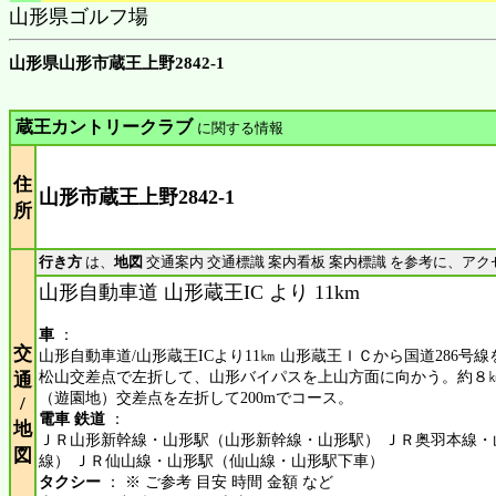
山形県ゴルフ場
山形県山形市蔵王上野2842-1
蔵王カントリークラブ
に関する情報
住
山形市蔵王上野2842-1
所
行き方
は、
地図
交通案内 交通標識 案内看板 案内標識 を参考に、アク
山形自動車道 山形蔵王IC より 11km
車
：
交
山形自動車道/山形蔵王ICより11㎞ 山形蔵王ＩＣから国道286号
松山交差点で左折して、山形バイパスを上山方面に向かう。約８
通
（遊園地）交差点を左折して200mでコース。
/
電車 鉄道
：
地
ＪＲ山形新幹線・山形駅（山形新幹線・山形駅） ＪＲ奥羽本線・
図
線） ＪＲ仙山線・山形駅（仙山線・山形駅下車）
タクシー
： ※ ご参考 目安 時間 金額 など