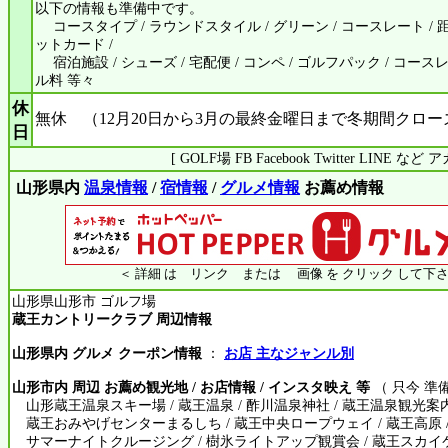
以下の情報も準備中です。
コースタイプ / ラウンドスタイル / グリーン / コースレート / 距離
ットカード /
宿泊施設 / シューズ / 宅配便 / コンペ / ゴルフパック / コース
ル料 等々
休
無休 （12月20日から3月の最終金曜日まで冬期間クロー
日
[ GOLF場 FB Facebook Twitter LINE 
山形県内
温泉情報
/
宿情報
/
グルメ情報
お薦め情報
＜ 詳細 は リンク または 画像 を クリック して下さ
山形県山形市 ゴルフ場
蔵王カントリークラブ 周辺情報
山形県内 グルメ クーポン情報
：
お店 主なジャンル別
山形市内 周辺 お薦め観光地 / お店情報 / インスタ映え 等
（ 只今 準
山形蔵王温泉スキー場 / 蔵王温泉 / 酢川温泉神社 / 蔵王温泉観光案内
蔵王おみやげセンターまるしち / 蔵王中央ロープウェイ / 蔵王高原 /
サマーナイトクルージング / 樹氷ライトアップ観賞会 / 蔵王スカイケ