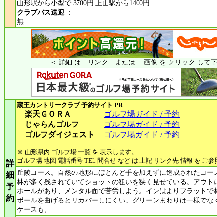
山形駅から小型で 3700円 上山駅から1400円
クラブバス送迎
：
無
＜ 詳細 は リンク または 画像 を クリック して下
蔵王カントリークラブ
予約サイト PR
楽天ＧＯＲＡ
ゴルフ場ガイド / 予約
じゃらんゴルフ
ゴルフ場ガイド / 予約
ゴルフダイジェスト
ゴルフ場ガイド / 予約
※ 山形県内 ゴルフ場 一覧 を 表示します。
ゴルフ場 地図 電話番号 TEL 問合せ など は 上記 リンク先 情報 を ご
詳
丘陵コース。自然の地形にほとんど手を加えずに造成されたコー
細
林が多く残されていてショットの狙いを狭く見せている。アウト
予
ホールがあり、メンタル面で苦労しよう。インはよりフラットで
約
ボールを曲げるとリカバーしにくい。グリーンまわりは一様でな
ケースも。