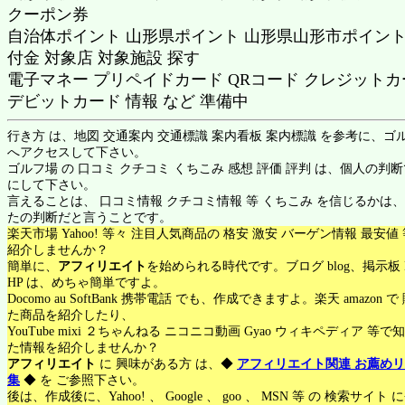
クーポン券
自治体ポイント 山形県ポイント 山形県山形市ポイント
付金 対象店 対象施設 探す
電子マネー プリペイドカード QRコード クレジットカ
デビットカード 情報 など 準備中
行き方 は、地図 交通案内 交通標識 案内看板 案内標識 を参考に、ゴ
へアクセスして下さい。
ゴルフ場 の 口コミ クチコミ くちこみ 感想 評価 評判 は、個人の判
にして下さい。
言えることは、 口コミ情報 クチコミ情報 等 くちこみ を信じるかは
たの判断だと言うことです。
楽天市場 Yahoo! 等々 注目人気商品の 格安 激安 バーゲン情報 最安値
紹介しませんか？
簡単に、
アフィリエイト
を始められる時代です。ブログ blog、掲示板 
HP は、めちゃ簡単ですよ。
Docomo au SoftBank 携帯電話 でも、作成できますよ。楽天 amazon 
た商品を紹介したり、
YouTube mixi ２ちゃんねる ニコニコ動画 Gyao ウィキペディア 等で
た情報を紹介しませんか？
アフィリエイト
に 興味がある方 は、◆
アフィリエイト関連 お薦め
集
◆ を ご参照下さい。
後は、作成後に、Yahoo! 、 Google 、 goo 、 MSN 等 の 検索サイト