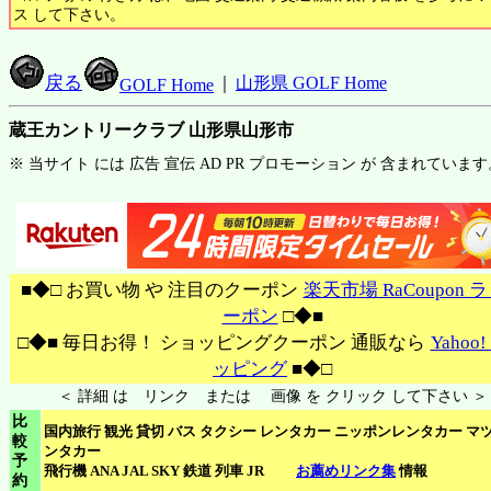
ス して下さい。
戻る
｜
山形県 GOLF Home
GOLF Home
蔵王カントリークラブ 山形県山形市
※ 当サイト には 広告 宣伝 AD PR プロモーション が 含まれています
■◆□ お買い物 や 注目のクーポン
楽天市場 RaCoupon 
ーポン
□◆■
□◆■ 毎日お得！ ショッピングクーポン 通販なら
Yahoo
ッピング
■◆□
＜ 詳細 は リンク または 画像 を クリック して下さい ＞
比
国内旅行 観光 貸切 バス タクシー レンタカー ニッポンレンタカー マ
較
ンタカー
予
飛行機 ANA JAL SKY 鉄道 列車 JR
お薦めリンク集
情報
約