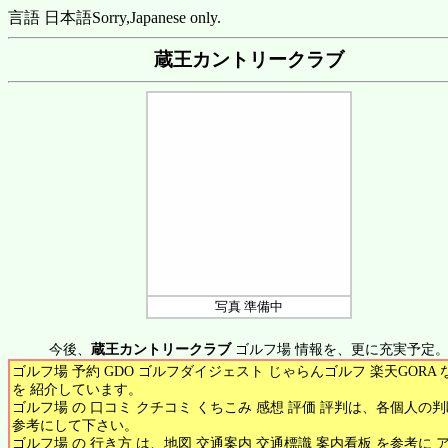
言語 日本語
Sorry,Japanese only.
蔵王カントリークラブ
写真 準備中
今後、
蔵王カントリークラブ
ゴルフ場 情報を、更に充実予定
ゴルフ場 予約 GDO ゴルフダイジェスト じゃらんゴルフ 楽天GORA 
を 紹介しています。
ゴルフ場 の 口コミ クチコミ くちこみ 感想 評価 評判は、各個人の
参考にして下さい。
ゴルフ場 の 行き方 は、地図 交通案内 交通標識 案内看板 を参考に 