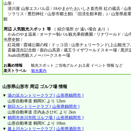
山形 /
清川屋 山形エスパル店 / JAやまがたおいしさ直売所 紅の蔵店 / 山形
ソラリス / 豊烈神社 / 山形市郷土館(「旧済生館本館」) / 山形県産業
館
周辺 人気観光スポット 等
（ 紹介場所 が 遠い場合 あり ）
かみのやま温泉 / オーナー制パル観光果樹農園 / リナワールド / 山
光歴史館 /
紅花畑 / 霞城公園の桜 / ドッコ沼 / 山形チェリーランド(上山観光フルー
斎藤茂吉記念館 / 面白山高原 / 蔵王ライザワールドスキー場 / 黒沢温泉
Asahi自然観スノーパークスキー場
お薦め情報
観光スポット ご当地グルメ お土産 イベント 情報 など
楽天トラベル
観光案内
山形県山形市 周辺 ゴルフ場 情報
▼
湯の浜カントリークラブ [ 山形県鶴岡市 ]
山形自動車道 鶴岡IC より 12km
▼
朝日カントリークラブ [ 山形県鶴岡市 ]
山形自動車道 庄内あさひIC より 2km
▼
鶴岡市赤川市民ゴルフ場 [ 山形県鶴岡市 ]
山形自動車道 鶴岡IC より 10km
▼
最上川カントリークラブ [ 山形県酒田市 ]