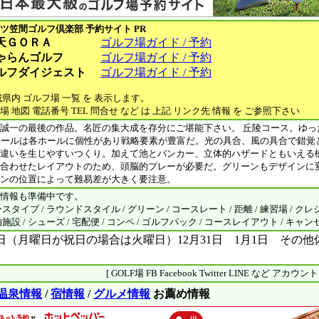
ツ笠間ゴルフ倶楽部
予約サイト PR
天ＧＯＲＡ
ゴルフ場ガイド / 予約
ゃらんゴルフ
ゴルフ場ガイド / 予約
ルフダイジェスト
ゴルフ場ガイド / 予約
城県内 ゴルフ場 一覧 を 表示します。
場 地図 電話番号 TEL 問合せ など は 上記 リンク先 情報 を ご参照下さい
誠一の最後の作品。名匠の集大成を存分にご堪能下さい。 丘陵コース。ゆっ
ホールは各ホールに個性があり戦略要素が豊富だ。光の具合、風の具合で錯覚
違いを生じやすいつくり。加えて池とバンカー、立体的ハザードともいえる
合わせたレイアウトのため、頭脳的プレーが必要だ。グリーンもデザインに
ンの位置によって難易差が大きく要注意。
情報も準備中です。
タイプ / ラウンドスタイル / グリーン / コースレート / 距離 / 練習場 / クレ
設 / シューズ / 宅配便 / コンペ / ゴルフパック / コースレイアウト / キャ
日（月曜日が祝日の場合は火曜日）12月31日 1月1日 その他
[ GOLF場 FB Facebook Twitter LINE など アカウ
温泉情報
/
宿情報
/
グルメ情報
お薦め情報