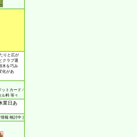
たりと広が
とクラブ選
樹木を巧み
変化があ
ジットカード /
ンセル料 等々
休業日あ
ント 情報 検討中 ]