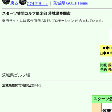
戻る
｜
茨城県 GOLF Home
GOLF Home
スターツ笠間ゴルフ倶楽部 茨城県笠間市
※ 当サイト には 広告 宣伝 AD PR プロモーション が 含まれています。
■◆
□◆■
比較
国
予約
飛
茨城県ゴルフ場
茨城県笠間市池野辺2340-1
スターツ
笠間