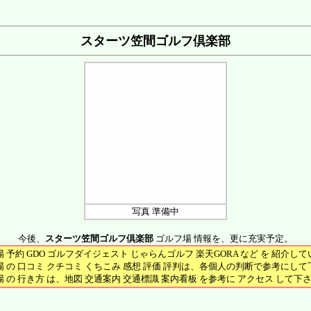
スターツ笠間ゴルフ倶楽部
写真 準備中
今後、
スターツ笠間ゴルフ倶楽部
ゴルフ場 情報を、更に充実予定。
 予約 GDO ゴルフダイジェスト じゃらんゴルフ 楽天GORA など を 紹介し
 の 口コミ クチコミ くちこみ 感想 評価 評判は、各個人の判断で参考にし
 の 行き方 は、地図 交通案内 交通標識 案内看板 を参考に アクセス して下