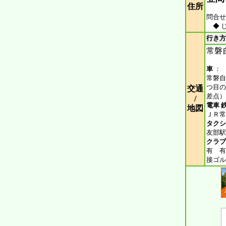
住所
問合せ 
◆ 
行き方
常磐自
車
：
常磐自
つ目の
交通
差点）
/
電車 
地図
ＪＲ常
タクシ
友部駅か
クラブ
有 有
接ゴル