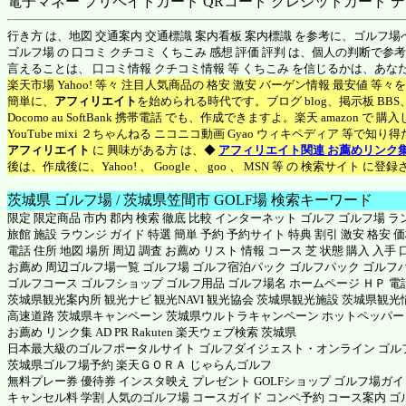
電子マネー プリペイドカード QRコード クレジットカード デ
行き方 は、地図 交通案内 交通標識 案内看板 案内標識 を参考に、ゴルフ
ゴルフ場 の 口コミ クチコミ くちこみ 感想 評価 評判 は、個人の判断で
言えることは、 口コミ情報 クチコミ情報 等 くちこみ を信じるかは、あ
楽天市場 Yahoo! 等々 注目人気商品の 格安 激安 バーゲン情報 最安値 等
簡単に、
アフィリエイト
を始められる時代です。ブログ blog、掲示板 BB
Docomo au SoftBank 携帯電話 でも、作成できますよ。楽天 amazon 
YouTube mixi ２ちゃんねる ニコニコ動画 Gyao ウィキペディア 等で
アフィリエイト
に 興味がある方 は、◆
アフィリエイト関連 お薦めリンク
後は、作成後に、Yahoo! 、 Google 、 goo 、 MSN 等 の 検索サイト 
茨城県 ゴルフ場 / 茨城県笠間市 GOLF場 検索キーワード
限定 限定商品 市内 郡内 検索 徹底 比較 インターネット ゴルフ ゴルフ場 
旅館 施設 ラウンジ ガイド 特選 簡単 予約 予約サイト 特典 割引 激安 格安 
電話 住所 地図 場所 周辺 調査 お薦め リスト 情報 コース 芝 状態 購入 入
お薦め 周辺ゴルフ場一覧 ゴルフ場 ゴルフ宿泊パック ゴルフパック ゴルフ
ゴルフコース ゴルフショップ ゴルフ用品 ゴルフ場名 ホームページ ＨＰ 電話番
茨城県観光案内所 観光ナビ 観光NAVI 観光協会 茨城県観光施設 茨城県観光
高速道路 茨城県キャンペーン 茨城県ウルトラキャンペーン
ホットペッパー
お薦め リンク集 AD PR Rakuten 楽天ウェブ検索 茨城県
日本最大級のゴルフポータルサイト ゴルフダイジェスト・オンライン ゴルフ
茨城県ゴルフ場予約
楽天ＧＯＲＡ
じゃらんゴルフ
無料プレー券 優待券 インスタ映え プレゼント GOLFショップ ゴルフ場ガイド
キャンセル料 学割 人気のゴルフ場 コースガイド コンペ予約 コース案内 