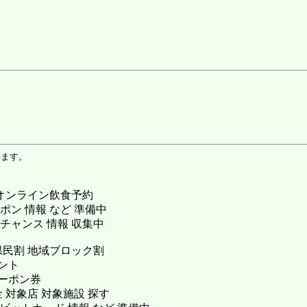
います。
 オンライン飲食予約
ポン 情報 など 準備中
 チャンス 情報 収集中
県民割 地域ブロック割
ント
ーポン券
 対象店 対象施設 探す