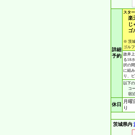
スター
楽
じ
ゴ
※ 茨
ゴルフ
詳細
故井上
予約
る18
択の間
に組み
り、ピ
以下の
コース
宿泊施
月曜
休日
り
茨城県内