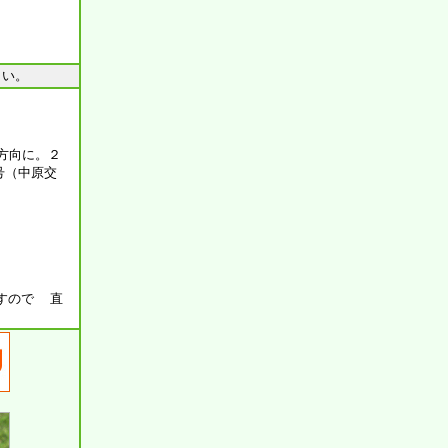
さい。
間方向に。２
号（中原交
ますので 直