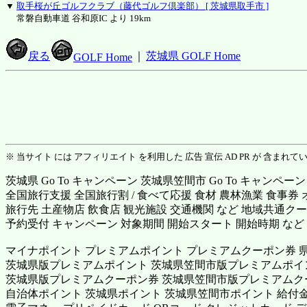
▼
取手桜が丘ゴルフクラブ（藤代ゴルフ倶楽部） [ 茨城県取手市 ]
常磐自動車道 谷和原IC より 19km
戻る
｜
茨城県 GOLF Home
GOLF Home
※ 当サイト には アフィリエイト を利用した 広告 宣伝 AD PR が 含まれて
茨城県 Go To キャンペーン 茨城県笠間市 Go To キャンペーン
全国旅行支援 全国旅行割 / 食べて応援 食材 農林漁業 食事券
旅行先 土産物店 飲食店 観光施設 交通機関 など 地域共通クー
予約受付 キャンペーン 対象期間 開始スタート 開始時期 など
マイナポイント プレミアムポイント プレミアムクーポン券 
茨城県版プレミアムポイント 茨城県笠間市版プレミアムポイ
茨城県版プレミアムクーポン券 茨城県笠間市版プレミアムク
自治体ポイント 茨城県ポイント 茨城県笠間市ポイント 給付金