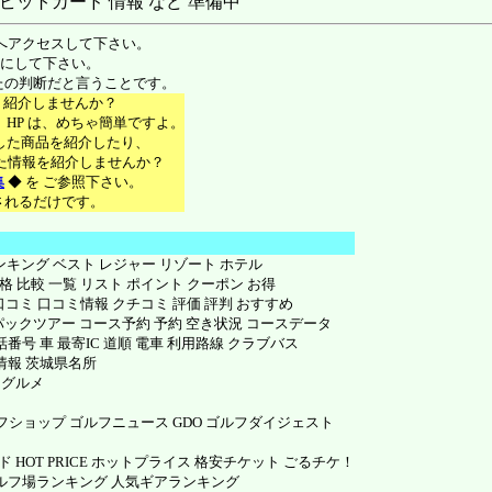
ビットカード 情報 など 準備中
場へアクセスして下さい。
参考にして下さい。
なたの判断だと言うことです。
々を 紹介しませんか？
S、HP は、めちゃ簡単ですよ。
で 購入した商品を紹介したり、
知り得た情報を紹介しませんか？
集
◆ を ご参照下さい。
に登録されるだけです。
ランキング ベスト レジャー リゾート ホテル
価格 比較 一覧 リスト ポイント クーポン お得
手 口コミ 口コミ情報 クチコミ 評価 評判 おすすめ
パックツアー コース予約 予約 空き状況 コースデータ
号 車 最寄IC 道順 電車 利用路線 クラブバス
情報 茨城県名所
 グルメ
ショップ ゴルフニュース GDO ゴルフダイジェスト
 HOT PRICE ホットプライス 格安チケット ごるチケ！
ゴルフ場ランキング 人気ギアランキング