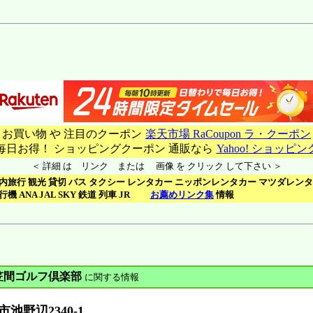
□ お買い物 や 注目のクーポン
楽天市場 RaCoupon ラ・クーポン
 毎日お得！ ショッピングクーポン 通販なら
Yahoo! ショッピン
＜ 詳細 は リンク または 画像 を クリック して下さい ＞
内旅行 観光 貸切 バス タクシー レンタカー ニッポンレンタカー マツダレン
行機 ANA JAL SKY 鉄道 列車 JR
お薦めリンク集
情報
笠間ゴルフ倶楽部
に関する情報
市池野辺2340-1