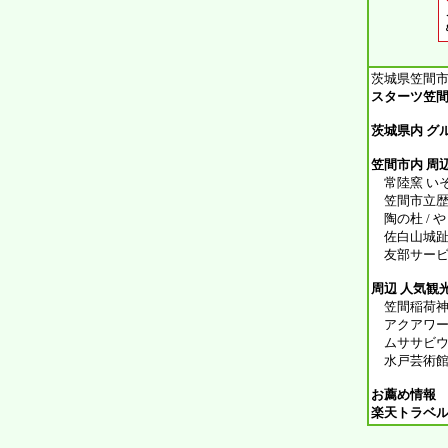
茨城県笠間市
スターツ笠間
茨城県内 グ
笠間市内 周辺
常陸窯 いそ
笠間市立歴史民
陶の杜 / や
佐白山城趾公園
友部サービス
周辺 人気観
笠間稲荷神社 
アクアワールド
ムササビウォ
水戸芸術館 
お薦め情報
楽天トラベ