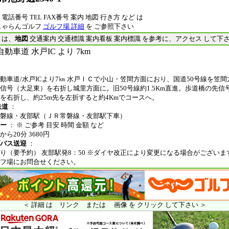
電話番号 TEL FAX番号 案内 地図 行き方 など は
じゃらんゴルフ
ゴルフ場 詳細
を ご参照下さい
は、
地図
交通案内 交通標識 案内看板 案内標識 を参考に、アクセス して下
動車道 水戸IC より 7km
動車道/水戸ICより7㎞ 水戸ＩＣで小山・笠間方面におり、国道50号線を笠
信号（大足東）を右折し城里方面に。旧50号線約1.5Km直進。歩道橋の先信
を右折し、約25m先を左折すると約4Kmでコースへ。
鉄道
：
磐線・友部駅（ＪＲ常磐線・友部駅下車）
ー
： ※ ご参考 目安 時間 金額 など
ら20分 3680円
バス送迎
：
り（要予約） 友部駅発8：50 ※ダイヤ改正により変更になる場合がござい
フ場にお問合せください。
＜ 詳細 は リンク または 画像 を クリック して下さい ＞