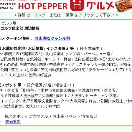
＜ 詳細 は リンク または 画像 を クリック して下さい ＞
 ゴルフ場
ゴルフ倶楽部 周辺情報
ルメ クーポン情報
：
お店 主なジャンル別
 お薦め観光地 / お店情報 / インスタ映え 等
（ 只今 準備中 ）
べ陶苑 / 宍戸藩陣屋表門 / 北山公園キャンプ場・バーベキュー場 /
俗資料館 / 合気神社 / ギャラリー舞台 / 佐白山麓公園の桜 / 土からのたより
きものの街 笠間で陶芸体験 / 中崎家住宅 / グラスギャラリーSUMITO / 正福寺 
 / 笠間つつじ公園 / 笠間日動美術館 / 塙家住宅 / 友部サービスエリア(下り)
エリア(上り) / 笠間の町並み
光スポット 等
（ 紹介場所 が 遠い場合 あり ）
/ 偕楽園「見晴亭」 / 水戸市立西部図書館 / 大洗磯前神社 / 偕楽園 /
茨城県大洗水族館 / 弘道館 / 愛宕山 / 大洗サンビーチキャンプ場 /
ッチング / 水戸市埋蔵文化財センター(大串貝塚ふれあい公園) / 大洗まいわい
/ 大洗美術館 / 大洗わくわく科学館
観光スポット ご当地グルメ お土産 イベント 情報 など
ル
観光案内