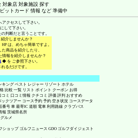
 対象店 対象施設 探す
ビットカード 情報 など 準備中
場へアクセスして下さい。
参考にして下さい。
なたの判断だと言うことです。
々を 紹介しませんか？
S、HP は、めちゃ簡単ですよ。
で 購入した商品を紹介したり、
知り得た情報を紹介しませんか？
集
◆ を ご参照下さい。
に登録されるだけです。
ランキング ベスト レジャー リゾート ホテル
価格 比較 一覧 リスト ポイント クーポン お得
手 口コミ 口コミ情報 クチコミ 評価 評判 おすすめ
パックツアー コース予約 予約 空き状況 コースデータ
号 車 最寄IC 道順 電車 利用路線 クラブバス
情報 茨城県名所
 グルメ
ショップ ゴルフニュース GDO ゴルフダイジェスト