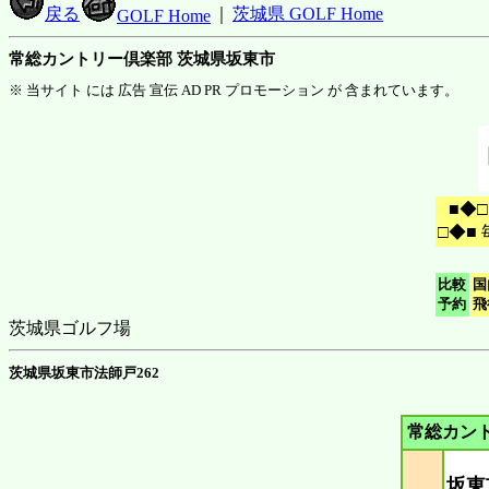
戻る
｜
茨城県 GOLF Home
GOLF Home
常総カントリー倶楽部 茨城県坂東市
※ 当サイト には 広告 宣伝 AD PR プロモーション が 含まれています。
■◆
□◆■
比較
国
予約
飛
茨城県ゴルフ場
茨城県坂東市法師戸262
常総カン
坂東