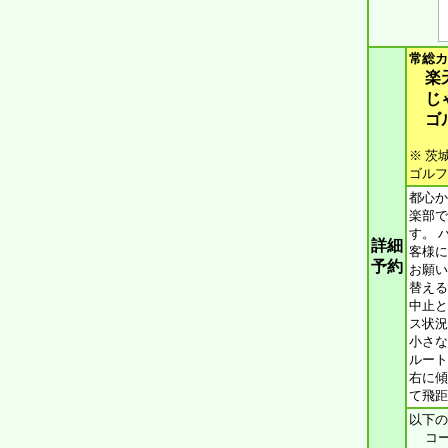
常総カ
楽
じ
ゴ
※ 茨
ゴルフ
都心か
楽部で
す。 
詳細
客様に
予約
お願い
替える
中止と
ス状況
小さな
ルート
右に傾
て飛距
以下の
コース