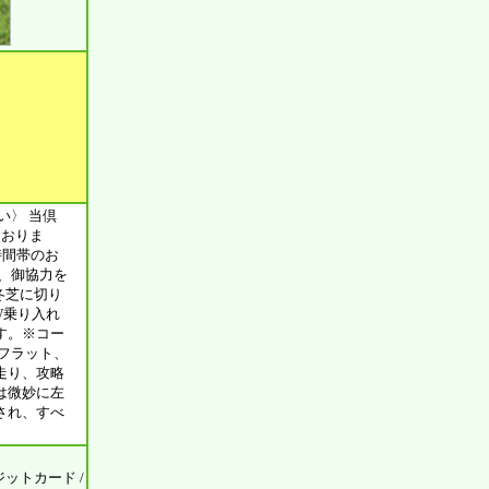
い〉 当倶
ておりま
時間帯のお
、御協力を
冬芝に切り
W乗り入れ
す。※コー
フラット、
走り、攻略
は微妙に左
され、すべ
ジットカード /