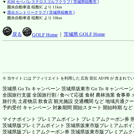
▼
JGM セベバレステロスゴルフクラブ [ 茨城県稲敷市 ]
圏央自動車道 稲敷IC より 11km
▼
霞台カントリークラブ [ 茨城県稲敷市 ]
圏央自動車道 稲敷IC より 10km
戻る
｜
茨城県 GOLF Home
GOLF Home
※ 当サイト には アフィリエイト を利用した 広告 宣伝 AD PR が 含まれて
茨城県 Go To キャンペーン 茨城県坂東市 Go To キャンペーン
全国旅行支援 全国旅行割 / 食べて応援 食材 農林漁業 食事券
旅行先 土産物店 飲食店 観光施設 交通機関 など 地域共通クー
予約受付 キャンペーン 対象期間 開始スタート 開始時期 など
マイナポイント プレミアムポイント プレミアムクーポン券 
茨城県版プレミアムポイント 茨城県坂東市版プレミアムポイ
茨城県版プレミアムクーポン券 茨城県坂東市版プレミアムク