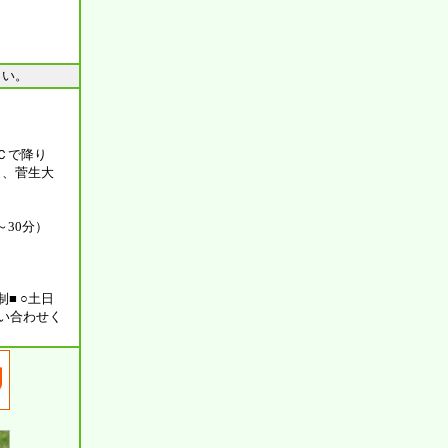
さい。
Ｃで降り
り、菅生大
30分）
■ ○土日
い合わせく