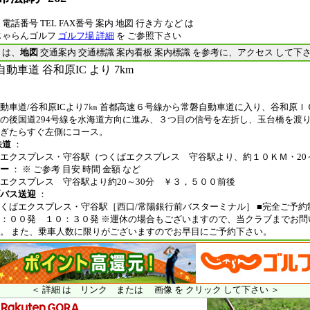
電話番号 TEL FAX番号 案内 地図 行き方 など は
じゃらんゴルフ
ゴルフ場 詳細
を ご参照下さい
は、
地図
交通案内 交通標識 案内看板 案内標識 を参考に、アクセス して下
動車道 谷和原IC より 7km
動車道/谷和原ICより7㎞ 首都高速６号線から常磐自動車道に入り、谷和原Ｉ
の後国道294号線を水海道方向に進み、３つ目の信号を左折し、玉台橋を渡
ぎたらすぐ左側にコース。
鉄道
：
エクスプレス・守谷駅（つくばエクスプレス 守谷駅より、約１０ＫＭ・20～
ー
： ※ ご参考 目安 時間 金額 など
エクスプレス 守谷駅より約20～30分 ￥３，５００前後
バス送迎
：
くばエクスプレス・守谷駅［西口/常陽銀行前バスターミナル］ ■完全ご予約制
：００発 １０：３０発 ※運休の場合もございますので、当クラブまでお問
。 また、乗車人数に限りがございますのでお早目にご予約下さい。
＜ 詳細 は リンク または 画像 を クリック して下さい ＞