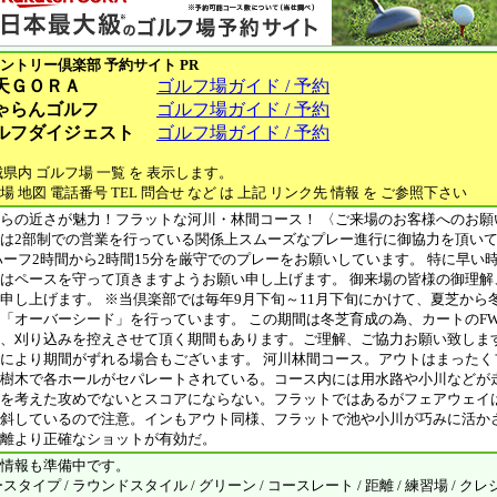
ントリー倶楽部
予約サイト PR
天ＧＯＲＡ
ゴルフ場ガイド / 予約
ゃらんゴルフ
ゴルフ場ガイド / 予約
ルフダイジェスト
ゴルフ場ガイド / 予約
城県内 ゴルフ場 一覧 を 表示します。
場 地図 電話番号 TEL 問合せ など は 上記 リンク先 情報 を ご参照下さい
らの近さが魅力！フラットな河川・林間コース！ 〈ご来場のお客様へのお願
は2部制での営業を行っている関係上スムーズなプレー進行に御協力を頂い
ハーフ2時間から2時間15分を厳守でのプレーをお願いしています。 特に早い
はペースを守って頂きますようお願い申し上げます。 御来場の皆様の御理解
申し上げます。 ※当倶楽部では毎年9月下旬～11月下旬にかけて、夏芝から
「オーバーシード」を行っています。 この期間は冬芝育成の為、カートのF
、刈り込みを控えさせて頂く期間もあります。ご理解、ご協力お願い致しま
により期間がずれる場合もございます。 河川林間コース。アウトはまったく
樹木で各ホールがセパレートされている。コース内には用水路や小川などが
を考えた攻めでないとスコアにならない。フラットではあるがフェアウェイ
斜しているので注意。インもアウト同様、フラットで池や小川が巧みに活か
離より正確なショットが有効だ。
情報も準備中です。
タイプ / ラウンドスタイル / グリーン / コースレート / 距離 / 練習場 / クレ