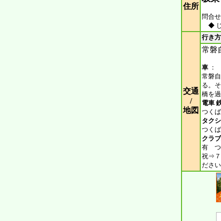
住所
問合せ 
◆ 
行き方
常磐自
車
：
常磐自
る。そ
交通
橋を過
/
電車 
地図
つくば
タクシ
つくば
クラブ
有 つ
祝⇒７
ださい