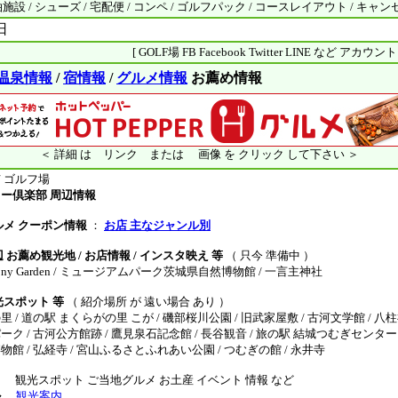
設 / シューズ / 宅配便 / コンペ / ゴルフパック / コースレイアウト / キャ
日
[ GOLF場 FB Facebook Twitter LINE など アカウ
温泉情報
/
宿情報
/
グルメ情報
お薦め情報
＜ 詳細 は リンク または 画像 を クリック して下さい ＞
 ゴルフ場
ー倶楽部 周辺情報
ルメ クーポン情報
：
お店 主なジャンル別
 お薦め観光地 / お店情報 / インスタ映え 等
（ 只今 準備中 ）
mony Garden / ミュージアムパーク茨城県自然博物館 / 一言主神社
光スポット 等
（ 紹介場所 が 遠い場合 あり ）
/ 道の駅 まくらがの里 こが / 磯部桜川公園 / 旧武家屋敷 / 古河文学館 / 八柱
 / 古河公方館跡 / 鷹見泉石記念館 / 長谷観音 / 旅の駅 結城つむぎセンター 
 / 弘経寺 / 宮山ふるさとふれあい公園 / つむぎの館 / 永井寺
観光スポット ご当地グルメ お土産 イベント 情報 など
ル
観光案内