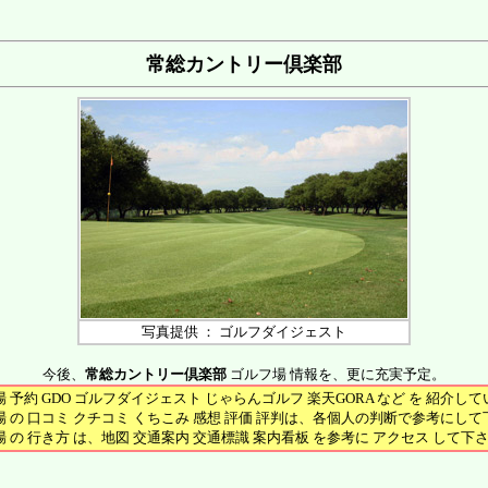
常総カントリー倶楽部
写真提供 ： ゴルフダイジェスト
今後、
常総カントリー倶楽部
ゴルフ場 情報を、更に充実予定。
 予約 GDO ゴルフダイジェスト じゃらんゴルフ 楽天GORA など を 紹介し
 の 口コミ クチコミ くちこみ 感想 評価 評判は、各個人の判断で参考にし
 の 行き方 は、地図 交通案内 交通標識 案内看板 を参考に アクセス して下