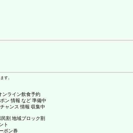
います。
 オンライン飲食予約
ポン 情報 など 準備中
 チャンス 情報 収集中
県民割 地域ブロック割
ント
ーポン券