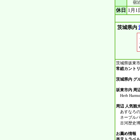
宿泊施
休日
1月1
茨城県内
茨城県坂東市
常総カントリ
茨城県内 グ
坂東市内 周辺
Herb Har
周辺 人気観
あすなろの里 
ネーブルパーク
古河歴史博物館
お薦め情報
楽天トラベ