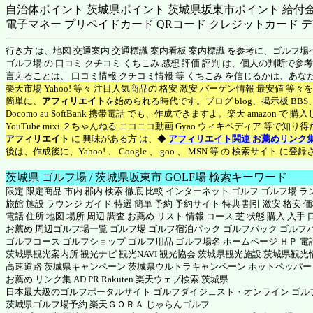
自治体ポイント 茨城県ポイント 茨城県坂東市ポイント 給付金
電子マネー プリペイドカード QRコード クレジットカード デ
行き方 は、地図 交通案内 交通標識 案内看板 案内標識 を参考に、ゴルフ
ゴルフ場 の 口コミ クチコミ くちこみ 感想 評価 評判 は、個人の判断で
言えることは、 口コミ情報 クチコミ情報 等 くちこみ を信じるかは、あ
楽天市場 Yahoo! 等々 注目人気商品の 格安 激安 バーゲン情報 最安値 等
簡単に、
アフィリエイト
を始められる時代です。ブログ blog、掲示板 BB
Docomo au SoftBank 携帯電話 でも、作成できますよ。楽天 amazon 
YouTube mixi ２ちゃんねる ニコニコ動画 Gyao ウィキペディア 等で
アフィリエイト
に 興味がある方 は、◆
アフィリエイト関連 お薦めリンク
後は、作成後に、Yahoo! 、 Google 、 goo 、 MSN 等 の 検索サイト 
茨城県 ゴルフ場 / 茨城県坂東市 GOLF場 検索キーワード
限定 限定商品 市内 郡内 検索 徹底 比較 インターネット ゴルフ ゴルフ場 
旅館 施設 ラウンジ ガイド 特選 簡単 予約 予約サイト 特典 割引 激安 格安 
電話 住所 地図 場所 周辺 調査 お薦め リスト 情報 コース 芝 状態 購入 入
お薦め 周辺ゴルフ場一覧 ゴルフ場 ゴルフ宿泊パック ゴルフパック ゴルフ
ゴルフコース ゴルフショップ ゴルフ用品 ゴルフ場名 ホームページ ＨＰ 電話番
茨城県観光案内所 観光ナビ 観光NAVI 観光協会 茨城県観光施設 茨城県観光
高速道路 茨城県キャンペーン 茨城県ウルトラキャンペーン
ホットペッパー
お薦め リンク集 AD PR Rakuten 楽天ウェブ検索 茨城県
日本最大級のゴルフポータルサイト ゴルフダイジェスト・オンライン ゴルフ
茨城県ゴルフ場予約
楽天ＧＯＲＡ
じゃらんゴルフ