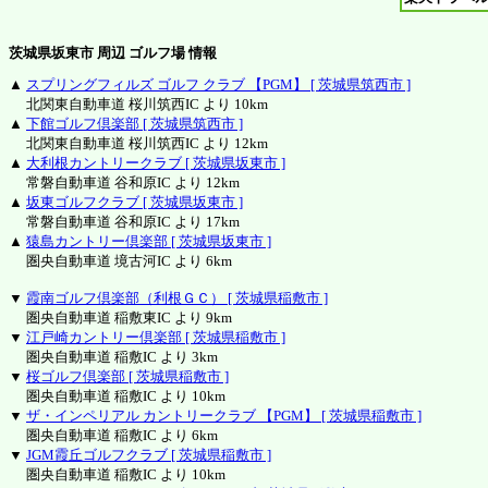
茨城県坂東市 周辺 ゴルフ場 情報
▲
スプリングフィルズ ゴルフ クラブ 【PGM】 [ 茨城県筑西市 ]
北関東自動車道 桜川筑西IC より 10km
▲
下館ゴルフ倶楽部 [ 茨城県筑西市 ]
北関東自動車道 桜川筑西IC より 12km
▲
大利根カントリークラブ [ 茨城県坂東市 ]
常磐自動車道 谷和原IC より 12km
▲
坂東ゴルフクラブ [ 茨城県坂東市 ]
常磐自動車道 谷和原IC より 17km
▲
猿島カントリー倶楽部 [ 茨城県坂東市 ]
圏央自動車道 境古河IC より 6km
▼
霞南ゴルフ倶楽部（利根ＧＣ） [ 茨城県稲敷市 ]
圏央自動車道 稲敷東IC より 9km
▼
江戸崎カントリー倶楽部 [ 茨城県稲敷市 ]
圏央自動車道 稲敷IC より 3km
▼
桜ゴルフ倶楽部 [ 茨城県稲敷市 ]
圏央自動車道 稲敷IC より 10km
▼
ザ・インペリアル カントリークラブ 【PGM】 [ 茨城県稲敷市 ]
圏央自動車道 稲敷IC より 6km
▼
JGM霞丘ゴルフクラブ [ 茨城県稲敷市 ]
圏央自動車道 稲敷IC より 10km