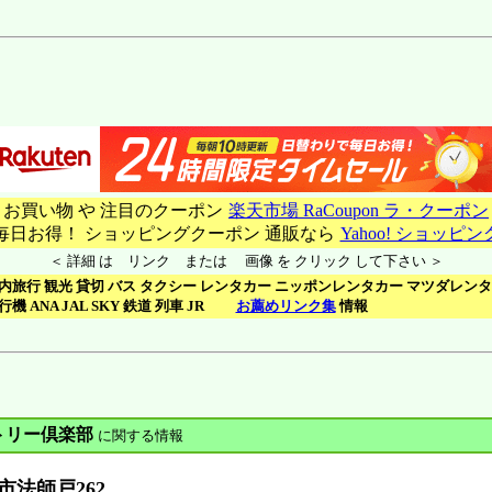
□ お買い物 や 注目のクーポン
楽天市場 RaCoupon ラ・クーポン
 毎日お得！ ショッピングクーポン 通販なら
Yahoo! ショッピン
＜ 詳細 は リンク または 画像 を クリック して下さい ＞
内旅行 観光 貸切 バス タクシー レンタカー ニッポンレンタカー マツダレン
行機 ANA JAL SKY 鉄道 列車 JR
お薦めリンク集
情報
トリー倶楽部
に関する情報
市法師戸262