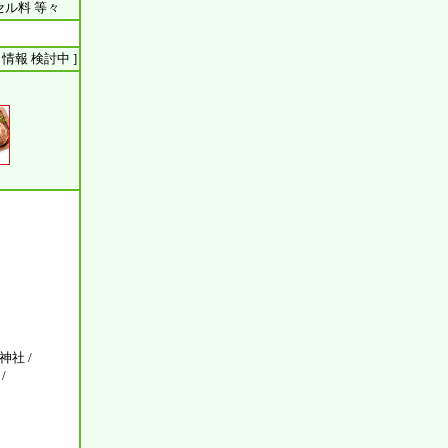
ンセル料 等々
ント 情報 検討中 ]
神社 /
/