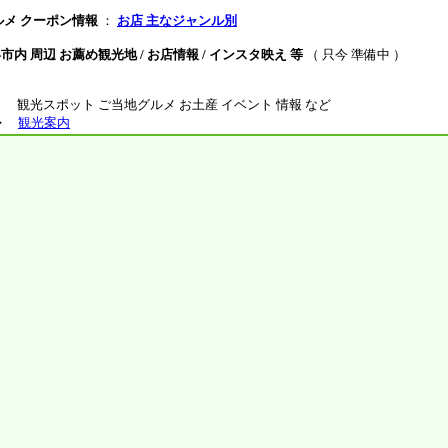
ルメ クーポン情報
：
お店 主なジャンル別
内 周辺 お薦め観光地 / お店情報 / インスタ映え 等
（ 只今 準備中 ）
観光スポット ご当地グルメ お土産 イベント 情報 など
ル
観光案内