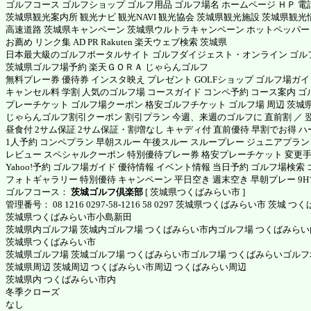
ゴルフコース ゴルフショップ ゴルフ用品 ゴルフ場名 ホームページ ＨＰ 電話番
茨城県観光案内所 観光ナビ 観光NAVI 観光協会 茨城県観光施設 茨城県観光
高速道路 茨城県キャンペーン 茨城県ウルトラキャンペーン
ホットペッパー
お薦め リンク集 AD PR Rakuten 楽天ウェブ検索 茨城県
日本最大級のゴルフポータルサイト ゴルフダイジェスト・オンライン ゴルフ
茨城県ゴルフ場予約
楽天ＧＯＲＡ
じゃらんゴルフ
無料プレー券 優待券 インスタ映え プレゼント GOLFショップ ゴルフ場ガイド
キャンセル料 学割 人気のゴルフ場 コースガイド コンペ予約 コース案内 
プレーチケット ゴルフ場クーポン 格安ゴルフチケット ゴルフ場 周辺 茨城県
じゃらんゴルフ割引クーポン 割引プラン 今週、来週のゴルフに 直前割 ／ 翌月
昼食付 2サム保証 2サム保証・割増なし キャディ付 直前優待 早割でお得 
1人予約 コンペプラン 早朝スルー 午後スルー スループレー ジュニアプラン
レビュー スペシャルクーポン 特別優待プレー券 格安プレーチケット 変更手続
Yahoo!予約 ゴルフ場ガイド 優待情報 イベント情報 当日予約 ゴルフ場検
フォトギャラリー 特別優待 キャンペーン 平日空き 週末空き 早朝プレー 9
ゴルフコース：
茨城ゴルフ倶楽部
[ 茨城県つくばみらい市 ]
管理番号： 08 1216 0297-58-1216 58 0297 茨城県つくばみらい市 茨城 つくば
茨城県つくばみらい市小島新田
茨城県内ゴルフ場 茨城内ゴルフ場 つくばみらい市内ゴルフ場 つくばみら
茨城県つくばみらい市
茨城県ゴルフ場 茨城ゴルフ場 つくばみらい市ゴルフ場 つくばみらいゴルフ
茨城県周辺 茨城周辺 つくばみらい市周辺 つくばみらい周辺
茨城県内 つくばみらい市内
冬季クローズ
なし