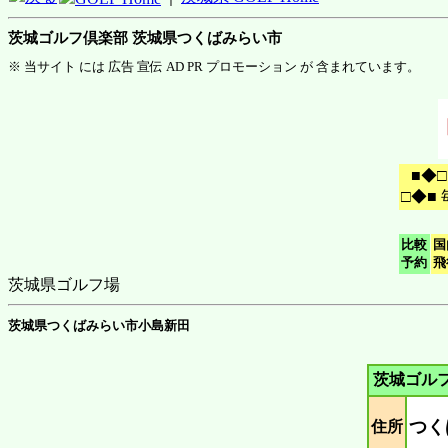
茨城ゴルフ倶楽部 茨城県つくばみらい市
※ 当サイト には 広告 宣伝 AD PR プロモーション が 含まれています。
■◆
□◆■
比較
国
予約
飛
茨城県ゴルフ場
茨城県つくばみらい市小島新田
茨城ゴル
つく
住所