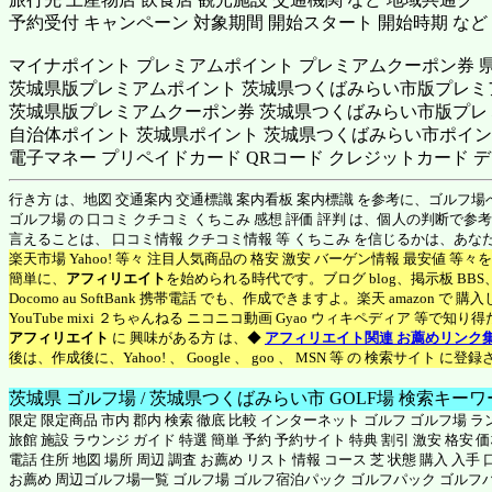
予約受付 キャンペーン 対象期間 開始スタート 開始時期 など
マイナポイント プレミアムポイント プレミアムクーポン券 
茨城県版プレミアムポイント 茨城県つくばみらい市版プレミ
茨城県版プレミアムクーポン券 茨城県つくばみらい市版プレ
自治体ポイント 茨城県ポイント 茨城県つくばみらい市ポイント
電子マネー プリペイドカード QRコード クレジットカード デ
行き方 は、地図 交通案内 交通標識 案内看板 案内標識 を参考に、ゴルフ
ゴルフ場 の 口コミ クチコミ くちこみ 感想 評価 評判 は、個人の判断で
言えることは、 口コミ情報 クチコミ情報 等 くちこみ を信じるかは、あ
楽天市場 Yahoo! 等々 注目人気商品の 格安 激安 バーゲン情報 最安値 等
簡単に、
アフィリエイト
を始められる時代です。ブログ blog、掲示板 BB
Docomo au SoftBank 携帯電話 でも、作成できますよ。楽天 amazon 
YouTube mixi ２ちゃんねる ニコニコ動画 Gyao ウィキペディア 等で
アフィリエイト
に 興味がある方 は、◆
アフィリエイト関連 お薦めリンク
後は、作成後に、Yahoo! 、 Google 、 goo 、 MSN 等 の 検索サイト 
茨城県 ゴルフ場 / 茨城県つくばみらい市 GOLF場 検索キー
限定 限定商品 市内 郡内 検索 徹底 比較 インターネット ゴルフ ゴルフ場 
旅館 施設 ラウンジ ガイド 特選 簡単 予約 予約サイト 特典 割引 激安 格安 
電話 住所 地図 場所 周辺 調査 お薦め リスト 情報 コース 芝 状態 購入 入
お薦め 周辺ゴルフ場一覧 ゴルフ場 ゴルフ宿泊パック ゴルフパック ゴルフ