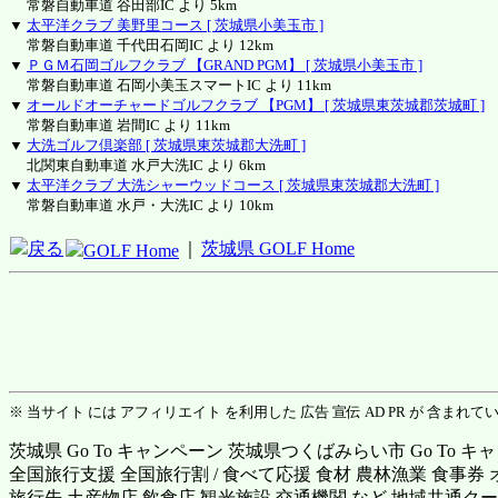
常磐自動車道 谷田部IC より 5km
▼
太平洋クラブ 美野里コース [ 茨城県小美玉市 ]
常磐自動車道 千代田石岡IC より 12km
▼
ＰＧＭ石岡ゴルフクラブ 【GRAND PGM】 [ 茨城県小美玉市 ]
常磐自動車道 石岡小美玉スマートIC より 11km
▼
オールドオーチャードゴルフクラブ 【PGM】 [ 茨城県東茨城郡茨城町 ]
常磐自動車道 岩間IC より 11km
▼
大洗ゴルフ倶楽部 [ 茨城県東茨城郡大洗町 ]
北関東自動車道 水戸大洗IC より 6km
▼
太平洋クラブ 大洗シャーウッドコース [ 茨城県東茨城郡大洗町 ]
常磐自動車道 水戸・大洗IC より 10km
戻る
｜
茨城県 GOLF Home
GOLF Home
※ 当サイト には アフィリエイト を利用した 広告 宣伝 AD PR が 含まれて
茨城県 Go To キャンペーン 茨城県つくばみらい市 Go To キ
全国旅行支援 全国旅行割 / 食べて応援 食材 農林漁業 食事券
旅行先 土産物店 飲食店 観光施設 交通機関 など 地域共通クー