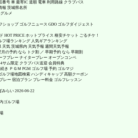
号 車 最寄IC 道順 電車 利用路線 クラブバス
情報 茨城県名所
 グルメ
ショップ ゴルフニュース GDO ゴルフダイジェスト
 HOT PRICE ホットプライス 格安チケット ごるチケ！
ゴルフ場ランキング 人気ギアランキング
 天気 茨城県内 天気予報 週間天気予報
の予約 なら トク割 ／ 早期予約 なら 早期割
ハーフプレー ナイタープレー オープンコンペ
 4サム限定 クラブバス送迎 会員特典
き ＰＧＭ PGM ゴルフ場 予約 ゴルマジ
索 ゴルフ場地図検索 ハンディキャップ 高額クーポン
Hプレー 宿泊プラン プレー料金 ゴルフレッスン
みらい 2026-06-22
い内ゴルフ場
場