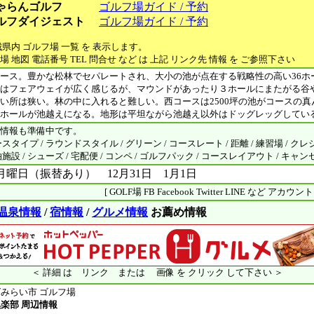
ゃらんゴルフ
ゴルフ場ガイド / 予約
ルフダイジェスト
ゴルフ場ガイド / 予約
城県内 ゴルフ場 一覧 を 表示します。
場 地図 電話番号 TEL 問合せ など は 上記 リンク先 情報 を ご参照下さい
ース。豊かな松林でセパレートされ、大小の池が点在する戦略性の高い36ホ
はフェアウェイが広く感じるが、マウンドがあったり３ホールにまたがる谷
い所は狭い。林の中に入れると難しい。西コースは2500坪の池がコースの真
ホールが池越えになる。地形は平坦ながら池越え以外はドッグレッグしてい
情報も準備中です。
タイプ / ラウンドスタイル / グリーン / コースレート / 距離 / 練習場 / クレ
設 / シューズ / 宅配便 / コンペ / ゴルフパック / コースレイアウト / キャ
月曜日（振替あり） 12月31日 1月1日
[ GOLF場 FB Facebook Twitter LINE など アカウ
温泉情報
/
宿情報
/
グルメ情報
お薦め情報
＜ 詳細 は リンク または 画像 を クリック して下さい ＞
みらい市 ゴルフ場
楽部 周辺情報