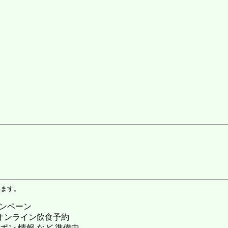
います。
ャンペーン
 オンライン飲食予約
ポン 情報 など 準備中