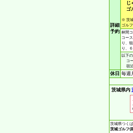
じ
ゴ
※ 茨
詳細
ゴルフ
予約
林間コ
コース
り、狙
り、６
以下の
コース
宿泊施
休日
毎週
茨城県内
茨城県つくば
茨城ゴルフ倶