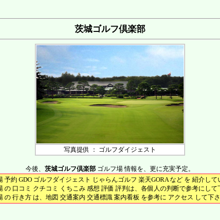
茨城ゴルフ倶楽部
写真提供 ： ゴルフダイジェスト
今後、
茨城ゴルフ倶楽部
ゴルフ場 情報を、更に充実予定。
 予約 GDO ゴルフダイジェスト じゃらんゴルフ 楽天GORA など を 紹介し
 の 口コミ クチコミ くちこみ 感想 評価 評判は、各個人の判断で参考にし
 の 行き方 は、地図 交通案内 交通標識 案内看板 を参考に アクセス して下