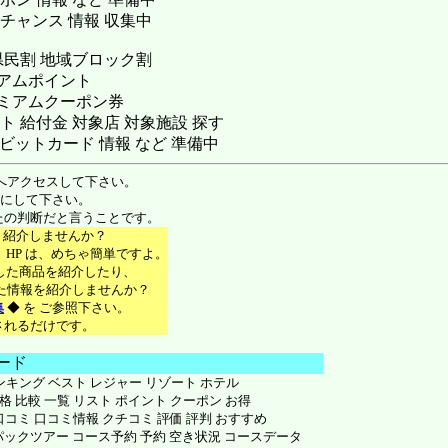
 チャンス 情報 収集中
県民割 地域ブロック割
アムポイント
ミアムクーポン券
 給付金 対象店 対象施設 探す
ビットカード 情報 など 準備中
場へアクセスして下さい。
参考にして下さい。
なたの判断だと言うことです。
々を 紹介しませんか？
S、HP は、めちゃ簡単ですよ。
で 購入した商品を紹介したり、
知り得た情報を紹介しませんか？
集
◆ を ご参照下さい。
に登録されるだけです。
ワード
ランキング ベスト レジャー リゾート ホテル
価格 比較 一覧 リスト ポイント クーポン お得
手 口コミ 口コミ情報 クチコミ 評価 評判 おすすめ
パックツアー コース予約 予約 空き状況 コースデータ