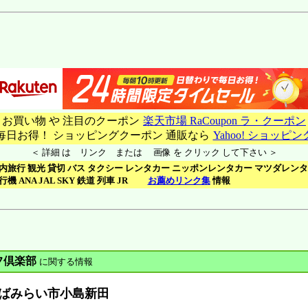
□ お買い物 や 注目のクーポン
楽天市場 RaCoupon ラ・クーポン
 毎日お得！ ショッピングクーポン 通販なら
Yahoo! ショッピン
＜ 詳細 は リンク または 画像 を クリック して下さい ＞
内旅行 観光 貸切 バス タクシー レンタカー ニッポンレンタカー マツダレン
行機 ANA JAL SKY 鉄道 列車 JR
お薦めリンク集
情報
フ倶楽部
に関する情報
ばみらい市小島新田