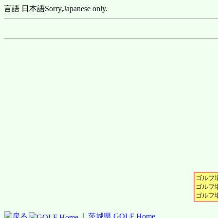
言語 日本語
Sorry,Japanese only.
ゴルフ場
ゴルフ場
ゴルフ場
戻る
｜
茨城県 GOLF Home
GOLF Home