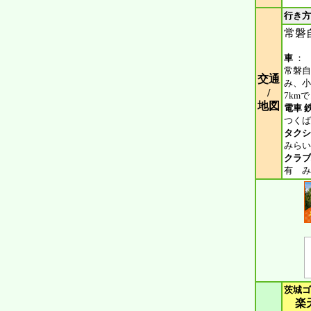
行き方
常磐自
車
：
常磐自
交通
み、小
/
7km
地図
電車 
つくば
タクシ
みらい
クラブ
有 み
茨城ゴ
楽