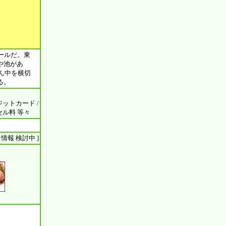
ールだ。東
や池があ
ん中を横切
る。
ジットカード /
ンセル料 等々
ント 情報 検討中 ]