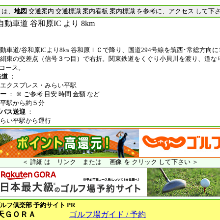
は、
地図
交通案内 交通標識 案内看板 案内標識 を参考に、アクセス して下
動車道 谷和原IC より 8km
動車道/谷和原ICより8㎞ 谷和原ＩＣで降り、国道294号線を筑西･常総方向に
絹東の交差点（信号３つ目）で右折。関東鉄道をくぐり小貝川を渡り、道な
でコース。
鉄道
：
エクスプレス・みらい平駅
ー
： ※ ご参考 目安 時間 金額 など
平駅から約５分
バス送迎
：
らい平駅から運行
＜ 詳細 は リンク または 画像 を クリック して下さい ＞
ルフ倶楽部
予約サイト PR
天ＧＯＲＡ
ゴルフ場ガイド / 予約