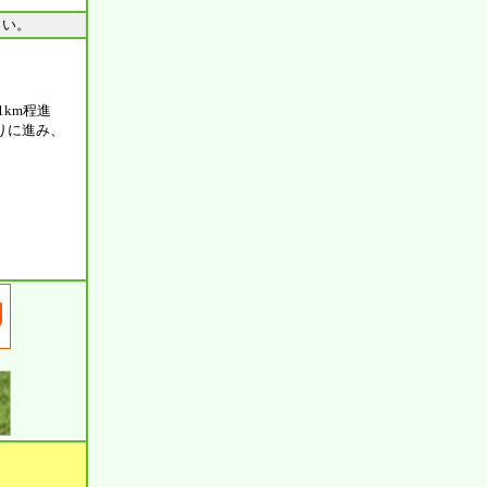
さい。
1km程進
りに進み、