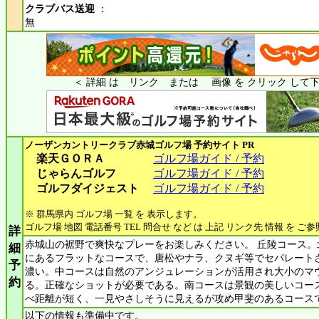
クラブバス送迎
：
無
＜ 詳細 は リンク または 画像 を クリック して下
ノーザンカントリークラブ赤城ゴルフ場
予約サイト PR
楽天ＧＯＲＡ
ゴルフ場ガイド / 予約
じゃらんゴルフ
ゴルフ場ガイド / 予約
ゴルフダイジェスト
ゴルフ場ガイド / 予約
※ 群馬県内 ゴルフ場 一覧 を 表示します。
ゴルフ場 地図 電話番号 TEL 問合せ など は 上記 リンク先 情報 を ご
詳
赤城山の裾野で爽快なプレーをお楽しみください。 丘陵コース。北
細
にあるフラットなコースで、唐松やナラ、クヌギ等でセパレート
予
濃い。中コースは自然のアンジュレーションが活用され大小のマ
約
る。正確なショットが必要である。南コースは景観の美しいコー
べ距離が短く、一見やさしそうに見えるが攻め甲斐のあるコース
以下の情報も準備中です。