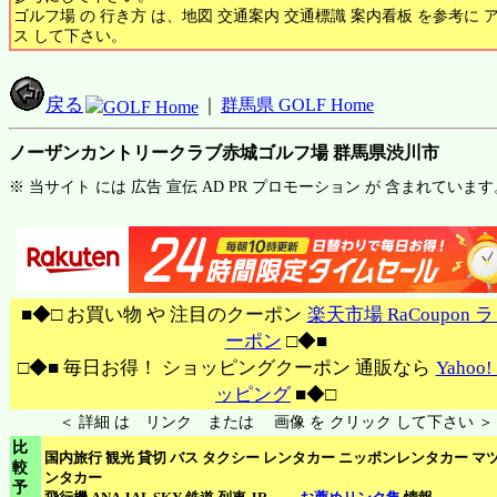
ゴルフ場 の 行き方 は、地図 交通案内 交通標識 案内看板 を参考に 
ス して下さい。
戻る
｜
群馬県 GOLF Home
GOLF Home
ノーザンカントリークラブ赤城ゴルフ場 群馬県渋川市
※ 当サイト には 広告 宣伝 AD PR プロモーション が 含まれています
■◆□ お買い物 や 注目のクーポン
楽天市場 RaCoupon 
ーポン
□◆■
□◆■ 毎日お得！ ショッピングクーポン 通販なら
Yahoo
ッピング
■◆□
＜ 詳細 は リンク または 画像 を クリック して下さい ＞
比
国内旅行 観光 貸切 バス タクシー レンタカー ニッポンレンタカー マ
較
ンタカー
予