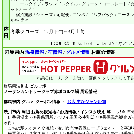
コースタイプ / ラウンドスタイル / グリーン / コースレート / 距離
ットカード /
宿泊施設 / シューズ / 宅配便 / コンペ / ゴルフパック / コース
ル料 等々
休
冬季クローズ 12月下旬～3月上旬
日
[ GOLF場 FB Facebook Twitter LINE 
群馬県内
温泉情報
/
宿情報
/
グルメ情報
お薦め情報
＜ 詳細 は リンク または 画像 を クリック して下さ
群馬県渋川市 ゴルフ場
ノーザンカントリークラブ赤城ゴルフ場 周辺情報
群馬県内 グルメ クーポン情報
：
お店 主なジャンル別
渋川市内 周辺 お薦め観光地 / お店情報 / インスタ映え 等
（ 只今 準
伊香保温泉 / 伊香保関所 / ハワイ王国公使別邸 / 伊香保温泉観光ガ
段街 /
まちの駅ふるさと交流館 / 渋川市営伊香保ロープウェイ / 一文字通り 
徳冨蘆花記念文学館 / 小間口 / 伊香保保科美術館 / 竹久夢二伊香