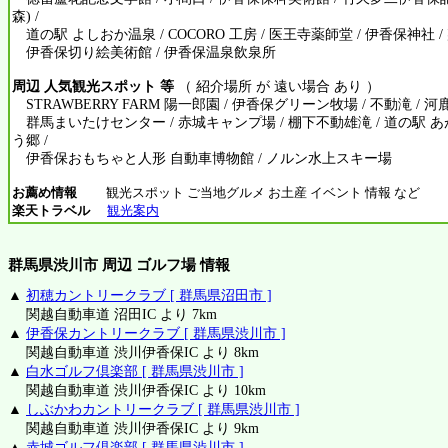
森) /
道の駅 よしおか温泉 / COCORO 工房 / 医王寺薬師堂 / 伊香保神社 /
伊香保切り絵美術館 / 伊香保温泉飲泉所
周辺 人気観光スポット 等
（ 紹介場所 が 遠い場合 あり ）
STRAWBERRY FARM 陽一郎園 / 伊香保グリーン牧場 / 不動滝 / 河鹿
群馬まいたけセンター / 赤城キャンプ場 / 棚下不動雄滝 / 道の駅 あ
う郷 /
伊香保おもちゃと人形 自動車博物館 / ノルン水上スキー場
お薦め情報
観光スポット ご当地グルメ お土産 イベント 情報 など
楽天トラベル
観光案内
群馬県渋川市 周辺 ゴルフ場 情報
▲
初穂カントリークラブ [ 群馬県沼田市 ]
関越自動車道 沼田IC より 7km
▲
伊香保カントリークラブ [ 群馬県渋川市 ]
関越自動車道 渋川伊香保IC より 8km
▲
白水ゴルフ倶楽部 [ 群馬県渋川市 ]
関越自動車道 渋川伊香保IC より 10km
▲
しぶかわカントリークラブ [ 群馬県渋川市 ]
関越自動車道 渋川伊香保IC より 9km
▲
赤城ゴルフ倶楽部 [ 群馬県渋川市 ]