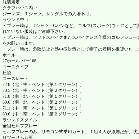
服装規定
クラブハウス内 ：
ジーンズ、Ｔシャツ、サンダルでの入場不可。
ラウンド中 ：
・プレー時は、Tシャツ・Gパンなど、ゴルフ(スポーツ)ウェアとして
れていない服装はご遠慮下さい。
・プレー時は、ソフトスパイクまたスパイクレス仕様のゴルフシュー
をお願いします。
・プレー時は、危険防止と熱中症対策として帽子の着用を推奨いたし
ホール
27ホール パー108
コースタイプ
丘陵
コースレート
72.0（北・中・ベント（第１グリーン））
70.5（北・中・ベント（第２グリーン））
71.0（南・北・ベント（第１グリーン））
69.6（南・北・ベント（第２グリーン））
71.1（中・南・ベント（第１グリーン））
69.6（中・南・ベント（第２グリーン））
ラウンドスタイル
全組セルフプレー
セルフプレーのみ。リモコン式乗用カート。１組４人が原則だが、状
りツーサムも可。