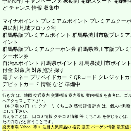
予約受付 キャンペーン 対象期間 開始スタート 開始時
ど チャンス 情報 収集中
マイナポイント プレミアムポイント プレミアムクー
県民割 地域ブロック割
群馬県版プレミアムポイント 群馬県渋川市版プレミア
イント
群馬県版プレミアムクーポン券 群馬県渋川市版プレミ
クーポン券
自治体ポイント 群馬県ポイント 群馬県渋川市ポイント
付金 対象店 対象施設 探す
電子マネー プリペイドカード QRコード クレジットカ
デビットカード 情報 など 準備中
行き方 は、地図 交通案内 交通標識 案内看板 案内標識 を参考に、ゴ
へアクセスして下さい。
ゴルフ場 の 口コミ クチコミ くちこみ 感想 評価 評判 は、個人の判
にして下さい。
言えることは、 口コミ情報 クチコミ情報 等 くちこみ を信じるかは
たの判断だと言うことです。
楽天市場 Yahoo! 等々 注目人気商品の 格安 激安 バーゲン情報 最安値