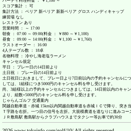
パーティ料理料金 ： ￥1,100 ～
スコア集計 ： 可
集計方法 ： ペリア 新ペリア 新新ペリア グロス ハンディキャップ
練習場 なし
レストラン あり
営業時間 ： ～ 17:00
朝食 ： 07:00 ～ 09:00(料金 ： ￥880 ～￥1,100)
昼食 ： 09:00 ～ 14:00(料金 ： ￥1,100 ～￥1,760)
ラストオーダー ： 16:00
4人テーブル数 ： 18卓
名物料理 ： 冷やし海老塩ラーメン
キャンセル規定
平日 ： プレー日の14日前より
土日祝 ： プレー日の14日前より
土日祝日におきまして、プレー日より7日前以内の予約キャンセルに
しては、1組様につき5000円のキャンセル料を申し受けます。
尚、3組様以上の予約キャンセルにつきましては、14日前以内のキャ
より、組数×5000円のキャンセル料を申し受けます。
じゃらんゴルフ 交通案内
関越自動車道・赤城 15km以内関越自動車道を赤城ＩＣで降り、突き
Ｔ字路を右折。一つ目の信号を左折。大規模農道を道なりに進みコー
ＪＲ敷島駅 敷島駅からクラブハウスまでタクシー等お車で約30分
2026 www.tokuinfo.com/golf/10/ All rights reserved.