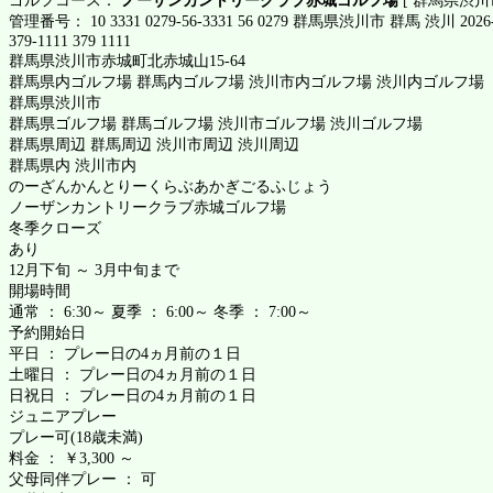
管理番号： 10 3331 0279-56-3331 56 0279 群馬県渋川市 群馬 渋川 2026-
379-1111 379 1111
群馬県渋川市赤城町北赤城山15-64
群馬県内ゴルフ場 群馬内ゴルフ場 渋川市内ゴルフ場 渋川内ゴルフ場
群馬県渋川市
群馬県ゴルフ場 群馬ゴルフ場 渋川市ゴルフ場 渋川ゴルフ場
群馬県周辺 群馬周辺 渋川市周辺 渋川周辺
群馬県内 渋川市内
のーざんかんとりーくらぶあかぎごるふじょう
ノーザンカントリークラブ赤城ゴルフ場
冬季クローズ
あり
12月下旬 ～ 3月中旬まで
開場時間
通常 ： 6:30～ 夏季 ： 6:00～ 冬季 ： 7:00～
予約開始日
平日 ： プレー日の4ヵ月前の１日
土曜日 ： プレー日の4ヵ月前の１日
日祝日 ： プレー日の4ヵ月前の１日
ジュニアプレー
プレー可(18歳未満)
料金 ： ￥3,300 ～
父母同伴プレー ： 可