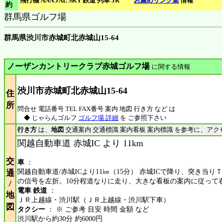
飛行機 ANA JAL SKY 鉄道 列車 JR
お薦めリンク集
情報
約
群馬県ゴルフ場
群馬県渋川市赤城町北赤城山15-64
ノーザンカントリークラブ赤城ゴルフ場
に関する情報
渋川市赤城町北赤城山15-64
住
所
問合せ 電話番号 TEL FAX番号 案内 地図 行き方 など は
◆ じゃらんゴルフ
ゴルフ場 詳細
を ご参照下さい
行き方
は、
地図
交通案内 交通標識 案内看板 案内標識 を参考に、アク
関越自動車道 赤城IC より 11km
交
車
：
関越自動車道/赤城ICより11㎞（15分） 赤城ICで降り、突き当
通
の信号を左折。10分程道なりに走り、大きな看板の案内に従って
/
電車 鉄道
：
地
ＪＲ上越線・渋川駅（ＪＲ上越線・渋川駅下車）
図
タクシー
： ※ ご参考 目安 時間 金額 など
渋川駅から約30分 約6000円