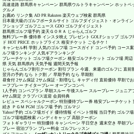
高速道路 群馬県キャンペーン 群馬県ウルトラキャンペーン
ホットペ
グルメ
お薦め リンク集 AD PR Rakuten 楽天ウェブ検索 群馬県
日本最大級のゴルフポータルサイト ゴルフダイジェスト・オンライン
フショップ ゴルフニュース GDO ゴルフダイジェスト
群馬県ゴルフ場予約
楽天ＧＯＲＡ
じゃらんゴルフ
無料プレー券 優待券 インスタ映え プレゼント GOLFショップ ゴル
ド HOT PRICE ホットプライス 格安チケット ごるチケ！
キャンセル料 学割 人気のゴルフ場 コースガイド コンペ予約 コース案
ルフ場ランキング 人気ギアランキング
プレーチケット ゴルフ場クーポン 格安ゴルフチケット ゴルフ場 周辺
県 天気 群馬県内 天気予報 週間天気予報
じゃらんゴルフ割引クーポン 割引プラン 今週、来週のゴルフに 直前割
翌月の予約 なら トク割 ／ 早期予約 なら 早期割
昼食付 2サム保証 2サム保証・割増なし キャディ付 直前優待 早割でお
ーフプレー ナイタープレー オープンコンペ
1人予約 コンペプラン 早朝スルー 午後スルー スループレー ジュニア
4サム限定 クラブバス送迎 会員特典
レビュー スペシャルクーポン 特別優待プレー券 格安プレーチケット 
続き ＰＧＭ PGM ゴルフ場 予約 ゴルマジ
Yahoo!予約 ゴルフ場ガイド 優待情報 イベント情報 当日予約 ゴルフ
ゴルフ場地図検索 ハンディキャップ 高額クーポン
フォトギャラリー 特別優待 キャンペーン 平日空き 週末空き 早朝プレー
プレー 宿泊プラン プレー料金 ゴルフレッスン
ゴルフコース：
ノーザンカントリークラブ赤城ゴルフ場
[ 群馬県渋川市