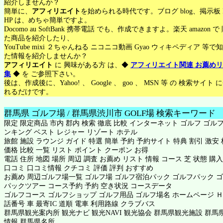
紹介しませんか？
簡単に、
アフィリエイト
を始められる時代です。ブログ blog、掲示板 
HP は、めちゃ簡単ですよ。
Docomo au SoftBank 携帯電話 でも、作成できますよ。楽天 amazon 
た商品を紹介したり、
YouTube mixi ２ちゃんねる ニコニコ動画 Gyao ウィキペディア 等で
た情報を紹介しませんか？
アフィリエイト
に 興味がある方 は、◆
アフィリエイト関連 お薦め
集
◆ を ご参照下さい。
後は、作成後に、Yahoo! 、 Google 、 goo 、 MSN 等 の 検索サイト
れるだけです。
群馬県 ゴルフ場 / 群馬県渋川市 GOLF場 検索キーワード
限定 限定商品 市内 郡内 検索 徹底 比較 インターネット ゴルフ ゴルフ
ンキング ベスト レジャー リゾート ホテル
旅館 施設 ラウンジ ガイド 特選 簡単 予約 予約サイト 特典 割引 激安
価格 比較 一覧 リスト ポイント クーポン お得
電話 住所 地図 場所 周辺 調査 お薦め リスト 情報 コース 芝 状態 購入
口コミ 口コミ情報 クチコミ 評価 評判 おすすめ
お薦め 周辺ゴルフ場一覧 ゴルフ場 ゴルフ宿泊パック ゴルフパック 
パックツアー コース予約 予約 空き状況 コースデータ
ゴルフコース ゴルフショップ ゴルフ用品 ゴルフ場名 ホームページ Ｈ
話番号 車 最寄IC 道順 電車 利用路線 クラブバス
群馬県観光案内所 観光ナビ 観光NAVI 観光協会 群馬県観光施設 群馬
情報 群馬県名所