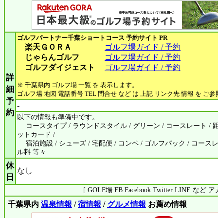
ゴルフパートナー千葉ショートコース
予約サイト PR
楽天ＧＯＲＡ
ゴルフ場ガイド / 予約
じゃらんゴルフ
ゴルフ場ガイド / 予約
ゴルフダイジェスト
ゴルフ場ガイド / 予約
詳
※ 千葉県内 ゴルフ場 一覧 を 表示します。
細
ゴルフ場 地図 電話番号 TEL 問合せ など は 上記 リンク先 情報 を ご
予
-
約
以下の情報も準備中です。
コースタイプ / ラウンドスタイル / グリーン / コースレート / 距離
ットカード /
宿泊施設 / シューズ / 宅配便 / コンペ / ゴルフパック / コース
ル料 等々
休
なし
日
[ GOLF場 FB Facebook Twitter LINE 
千葉県内
温泉情報
/
宿情報
/
グルメ情報
お薦め情報