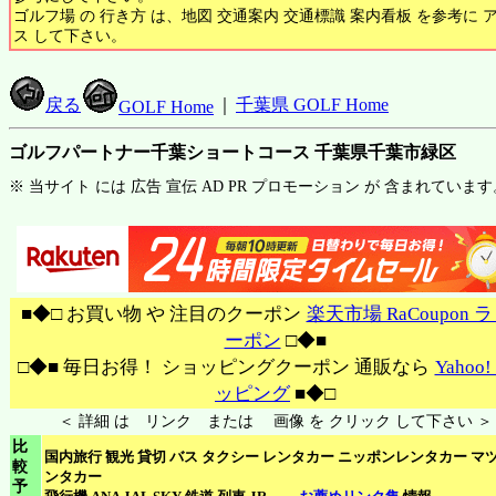
ゴルフ場 の 行き方 は、地図 交通案内 交通標識 案内看板 を参考に 
ス して下さい。
戻る
｜
千葉県 GOLF Home
GOLF Home
ゴルフパートナー千葉ショートコース 千葉県千葉市緑区
※ 当サイト には 広告 宣伝 AD PR プロモーション が 含まれています
■◆□ お買い物 や 注目のクーポン
楽天市場 RaCoupon 
ーポン
□◆■
□◆■ 毎日お得！ ショッピングクーポン 通販なら
Yahoo
ッピング
■◆□
＜ 詳細 は リンク または 画像 を クリック して下さい ＞
比
国内旅行 観光 貸切 バス タクシー レンタカー ニッポンレンタカー マ
較
ンタカー
予