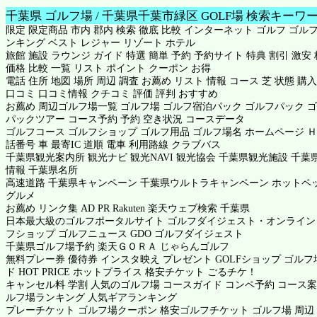
千葉県 ゴルフ場 / 千葉県千葉市緑区 GOLF場 検索キーワ
限定 限定商品 市内 郡内 検索 徹底 比較 インターネット ゴルフ ゴルフ
ンキング ベスト レジャー リゾート ホテル
旅館 施設 ラウンジ ガイド 特選 簡単 予約 予約サイト 特典 割引 激安
価格 比較 一覧 リスト ポイント クーポン お得
電話 住所 地図 場所 周辺 調査 お薦め リスト 情報 コース 芝 状態 購入
口コミ 口コミ情報 クチコミ 評価 評判 おすすめ
お薦め 周辺ゴルフ場一覧 ゴルフ場 ゴルフ宿泊パック ゴルフパック 
パックツアー コース予約 予約 空き状況 コースデータ
ゴルフコース ゴルフショップ ゴルフ用品 ゴルフ場名 ホームページ Ｈ
話番号 車 最寄IC 道順 電車 利用路線 クラブバス
千葉県観光案内所 観光ナビ 観光NAVI 観光協会 千葉県観光施設 千葉
情報 千葉県名所
高速道路 千葉県キャンペーン 千葉県ウルトラキャンペーン
ホットペ
グルメ
お薦め リンク集 AD PR Rakuten 楽天ウェブ検索 千葉県
日本最大級のゴルフポータルサイト ゴルフダイジェスト・オンライン
フショップ ゴルフニュース GDO ゴルフダイジェスト
千葉県ゴルフ場予約
楽天ＧＯＲＡ
じゃらんゴルフ
無料プレー券 優待券 インスタ映え プレゼント GOLFショップ ゴル
ド HOT PRICE ホットプライス 格安チケット ごるチケ！
キャンセル料 学割 人気のゴルフ場 コースガイド コンペ予約 コース案
ルフ場ランキング 人気ギアランキング
プレーチケット ゴルフ場クーポン 格安ゴルフチケット ゴルフ場 周辺