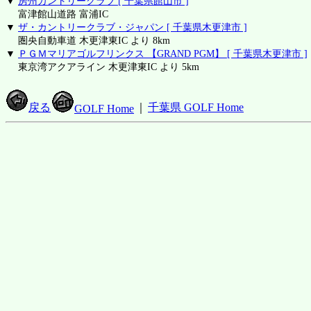
▼
房州カントリークラブ [ 千葉県館山市 ]
富津館山道路 富浦IC
▼
ザ・カントリークラブ・ジャパン [ 千葉県木更津市 ]
圏央自動車道 木更津東IC より 8km
▼
ＰＧＭマリアゴルフリンクス 【GRAND PGM】 [ 千葉県木更津市 ]
東京湾アクアライン 木更津東IC より 5km
戻る
｜
千葉県 GOLF Home
GOLF Home