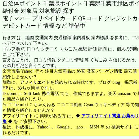
自治体ポイント 千葉県ポイント 千葉県千葉市緑区ポ
給付金 対象店 対象施設 探す
電子マネー プリペイドカード QRコード クレジットカ
デビットカード 情報 など 準備中
行き方 は、地図 交通案内 交通標識 案内看板 案内標識 を参考に、ゴ
へアクセスして下さい。
ゴルフ場 の 口コミ クチコミ くちこみ 感想 評価 評判 は、個人の判
にして下さい。
言えることは、 口コミ情報 クチコミ情報 等 くちこみ を信じるかは
たの判断だと言うことです。
楽天市場 Yahoo! 等々 注目人気商品の 格安 激安 バーゲン情報 最安値
紹介しませんか？
簡単に、
アフィリエイト
を始められる時代です。ブログ blog、掲示板 
HP は、めちゃ簡単ですよ。
Docomo au SoftBank 携帯電話 でも、作成できますよ。楽天 amazon 
た商品を紹介したり、
YouTube mixi ２ちゃんねる ニコニコ動画 Gyao ウィキペディア 等で
た情報を紹介しませんか？
アフィリエイト
に 興味がある方 は、◆
アフィリエイト関連 お薦め
集
◆ を ご参照下さい。
後は、作成後に、Yahoo! 、 Google 、 goo 、 MSN 等 の 検索サイト
れるだけです。