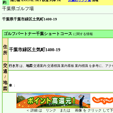
飛行機 ANA JAL SKY 鉄道 列車 JR
お薦めリンク集
情報
約
千葉県ゴルフ場
千葉県千葉市緑区土気町1400-19
ゴルフパートナー千葉ショートコース
に関する情報
住
千葉市緑区土気町1400-19
所
交
行き方
は、
地図
交通案内 交通標識 案内看板 案内標識 を参考に、アク
通
/
地
車
：
図
＜ 詳細 は リンク または 画像 を クリック して下