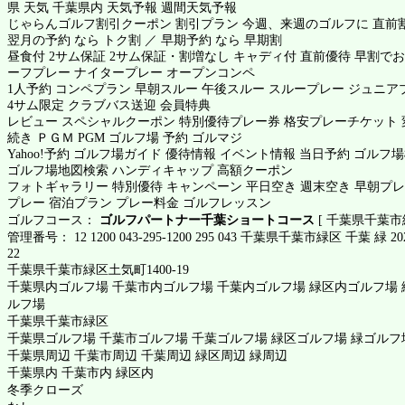
県 天気 千葉県内 天気予報 週間天気予報
じゃらんゴルフ割引クーポン 割引プラン 今週、来週のゴルフに 直前割
翌月の予約 なら トク割 ／ 早期予約 なら 早期割
昼食付 2サム保証 2サム保証・割増なし キャディ付 直前優待 早割でお
ーフプレー ナイタープレー オープンコンペ
1人予約 コンペプラン 早朝スルー 午後スルー スループレー ジュニア
4サム限定 クラブバス送迎 会員特典
レビュー スペシャルクーポン 特別優待プレー券 格安プレーチケット 
続き ＰＧＭ PGM ゴルフ場 予約 ゴルマジ
Yahoo!予約 ゴルフ場ガイド 優待情報 イベント情報 当日予約 ゴルフ
ゴルフ場地図検索 ハンディキャップ 高額クーポン
フォトギャラリー 特別優待 キャンペーン 平日空き 週末空き 早朝プレー
プレー 宿泊プラン プレー料金 ゴルフレッスン
ゴルフコース：
ゴルフパートナー千葉ショートコース
[ 千葉県千葉市
管理番号： 12 1200 043-295-1200 295 043 千葉県千葉市緑区 千葉 緑 202
22
千葉県千葉市緑区土気町1400-19
千葉県内ゴルフ場 千葉市内ゴルフ場 千葉内ゴルフ場 緑区内ゴルフ場 
ルフ場
千葉県千葉市緑区
千葉県ゴルフ場 千葉市ゴルフ場 千葉ゴルフ場 緑区ゴルフ場 緑ゴルフ
千葉県周辺 千葉市周辺 千葉周辺 緑区周辺 緑周辺
千葉県内 千葉市内 緑区内
冬季クローズ