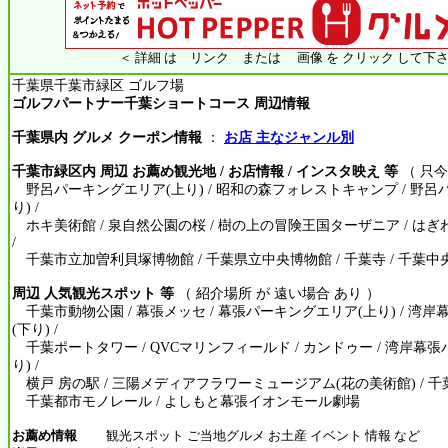
＜ 詳細 は リンク または 画像 を クリック して下さ
千葉県千葉市緑区 ゴルフ場
ゴルフパートナー千葉ショートコース 周辺情報
千葉県内 グルメ クーポン情報
：
お店 主なジャンル別
千葉市緑区内 周辺 お薦め観光地 / お店情報 / インスタ映え 等
（ 只今
野呂パーキングエリア(上り) / 昭和の森フォレストキャンプ / 野呂
り) /
ホキ美術館 / 泉自然公園の桜 / 樹の上の冒険王国ターザニア / はぎ
/
千葉市立加曽利貝塚博物館 / 千葉県立中央博物館 / 千葉寺 / 千葉
周辺 人気観光スポット 等
（ 紹介場所 が 遠い場合 あり ）
千葉市動物公園 / 幕張メッセ / 幕張パーキングエリア(上り) / 湾
(下り) /
千葉ポートタワー / QVCマリンフィールド / カンドゥー / 湾岸幕
り) /
横戸 房の駅 / 三陽メディアフラワーミュージアム(花の美術館) / 千
千葉都市モノレール / よしもと幕張イオンモール劇場
お薦め情報
観光スポット ご当地グルメ お土産 イベント 情報 など