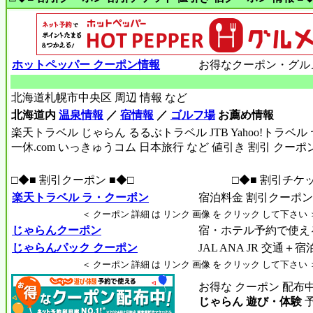
ホットペッパー クーポン情報
お得なクーポン・グル
北海道札幌市中央区 周辺 情報 など
北海道内
温泉情報
／
宿情報
／
ゴルフ場
お薦め情報
楽天トラベル じゃらん るるぶトラベル JTB Yahoo!トラベ
一休.com いっきゅうコム 日本旅行 など 値引き 割引 クーポ
□◆■ 割引クーポン ■◆□
□◆■ 割引チケッ
楽天トラベル ラ・クーポン
宿泊料金 割引クーポン R
＜ クーポン 詳細 は リンク 画像 を クリック して下さい 
じゃらんクーポン
宿・ホテル予約で使え
じゃらんパック クーポン
JAL ANA JR 交通＋
＜ クーポン 詳細 は リンク 画像 を クリック して下さい 
お得な クーポン 配布
じゃらん 遊び・体験