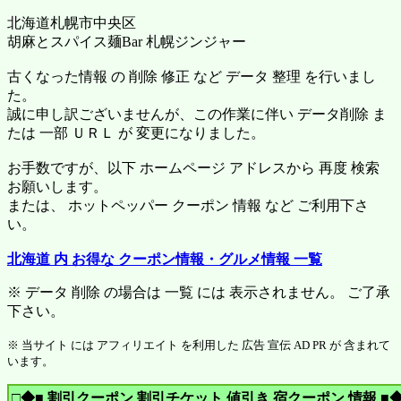
北海道札幌市中央区
胡麻とスパイス麺Bar 札幌ジンジャー
古くなった情報 の 削除 修正 など データ 整理 を行いまし
た。
誠に申し訳ございませんが、この作業に伴い データ削除 ま
たは 一部 ＵＲＬ が 変更になりました。
お手数ですが、以下 ホームページ アドレスから 再度 検索
お願いします。
または、 ホットペッパー クーポン 情報 など ご利用下さ
い。
北海道 内 お得な クーポン情報・グルメ情報 一覧
※ データ 削除 の場合は 一覧 には 表示されません。 ご了承
下さい。
※ 当サイト には アフィリエイト を利用した 広告 宣伝 AD PR が 含まれて
います。
□◆■ 割引クーポン 割引チケット 値引き 宿クーポン 情報 ■◆