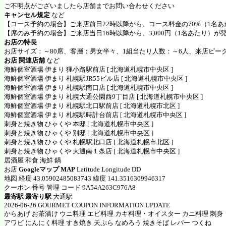
ご不明点がございましたら店舗までお問い合わせください
キャンセル規定
など
【コース予約の場合】ご来店前日22時以降から、コース料金の70%（1名
【席のみ予約の場合】ご来店当日16時以降から、3,000円（1名あたり）が
お店の特長
お店サイズ：～80席、客層：男女半々、1組当たり人数：～6人、来店ピーク
お店 関連店舗
など
海鮮個室酒場 伊まり 狸小路駅前店 [ 北海道札幌市中央区 ]
海鮮個室酒場 伊まり 札幌駅JR55ビル店 [ 北海道札幌市中央区 ]
海鮮個室酒場 伊まり 札幌駅南口店 [ 北海道札幌市中央区 ]
海鮮個室酒場 伊まり 札幌大通公園西9丁目店 [ 北海道札幌市中央区 ]
海鮮個室酒場 伊まり 札幌駅北口駅前店 [ 北海道札幌市北区 ]
海鮮個室酒場 伊まり 札幌駅時計台前店 [ 北海道札幌市中央区 ]
刺身と焼き物 ひゃくや 本邸 [ 北海道札幌市中央区 ]
刺身と焼き物 ひゃくや 別邸 [ 北海道札幌市中央区 ]
刺身と焼き物 ひゃくや 札幌駅北口店 [ 北海道札幌市北区 ]
刺身と焼き物 ひゃくや 大通南１条店 [ 北海道札幌市中央区 ]
居酒屋 和食 海鮮 鍋
お店
Googleマップ MAP
Latitude Longitude DD
地図 経度 43.05902485083743 緯度 141.3516309946317
クーポン 番号 管理 コード 9A54A263C976A8
最寄駅 最寄り駅
大通駅
2026-06-26 GOURMET COUPON INFORMATION UPDATE
からあげ お茶漬け ウニ料理 エビ料理 カキ料理・オイスター カニ料理 刺身
アワビ にんにく料理 すき焼き 天ぷら なめろう 焼きそば レバー つくね