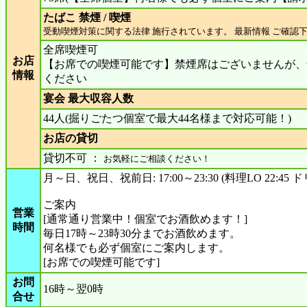
たばこ 禁煙 / 喫煙
受動喫煙対策に関する法律 施行されています。 最新情報 ご確認
全席喫煙可
お店
【お席での喫煙可能です】禁煙席はございませんが、
情報
ください
宴会 最大収容人数
44人(掘りごたつ個室で最大44名様まで対応可能！)
お店の貸切
貸切不可 ：
お気軽にご相談ください！
月～日、祝日、祝前日: 17:00～23:30 (料理LO 22:45 ドリ
ご案内
営業
[通常通り営業中！個室でお酒飲めます！]
時間
毎日17時～23時30分までお酒飲めます。
何名様でも必ず個室にご案内します。
[お席での喫煙可能です]
お問
16時～翌0時
合せ