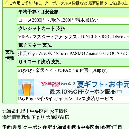
※ ご利用 ご予約 前に、クーポン グルメ情報 など 最新情報 を ご確認の
平均予算 / 目安金額
コース2980円～/飲放1200円/請求書払い
クレジットカード 支払
VISA / マスター / アメックス / DINERS / JCB / Discover
電子マネー 支払
支払
楽天Edy / WAON / Suica / PASMO / nanaco / ICOCA / iD
情報
ＱＲコード決済 支払
PayPay / 楽天ペイ / au PAY / 支付宝（Alipay）
PayPay ペイペイ
キャッシュレス決済サービス
北海道札幌市中央区内 お店情報
海鮮個室酒場 伊まり 大通駅前店
予約 割引 クーポン 住所 北海道札幌市中央区南1条西4丁目