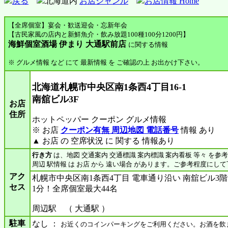
戻る
北海道内
お店ジャンル
お店情報 Home
【全席個室】宴会・歓送迎会・忘新年会
【古民家風の店内と新鮮魚介・飲み放題100種100分1200円】
海鮮個室酒場 伊まり 大通駅前店
に関する情報
※ グルメ情報 など にて 最新情報 を ご確認の上 お出かけ下さい。
北海道札幌市中央区南1条西4丁目16-1
南舘ビル3F
お店
住所
ホットペッパー クーポン グルメ情報
※ お店
クーポン有無 周辺地図 電話番号
情報 あり
▲ お店 の 空席状況 に 関する 情報あり
行き方
は、地図 交通案内 交通標識 案内標識 案内看板 等々 を参
周辺 駅情報 は お店 から 遠い場合 があります。ご参考程度にし
アク
札幌市中央区南1条西4丁目 電車通り沿い 南舘ビル3
セス
1分！全席個室最大44名
周辺駅 （ 大通駅 ）
駐車
なし ：
お近くのコインパーキングをご利用ください。お酒を飲