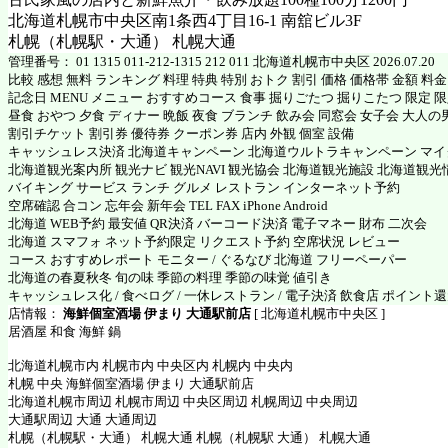
北海道札幌市中央区南1条西4丁目16-1 南舘ビル3F
札幌（札幌駅・大通） 札幌大通
管理番号： 01 1315 011-212-1315 212 011 北海道札幌市中央区 2026.07.20
比較 感想 無料 ランキング 料理 特典 特別 おトク 割引 価格 価格帯 金額 料
記念日 MENU メニュー おすすめコース 食事 掘りごたつ 掘りこたつ 限定 限定
昼食 おやつ 夕食 ディナー 晩飯 夜食 ブランチ 飲み会 同窓会 女子会 大人の
割引チケット 割引券 優待券 クーポン券 店内 外観 個室 設備
キャッシュレス決済 北海道キャンペーン 北海道ウルトラキャンペーン マ
北海道観光案内所 観光ナビ 観光NAVI 観光協会 北海道観光施設 北海道観光
バイキング サービス ランチ グルメ レストラン インターネット予約
空席確認 合コン 忘年会 新年会 TEL FAX iPhone Android
北海道 WEB予約 最安値 QR決済 バーコード決済 電子マネー 財布 二次会
北海道 スマフォ ネット予約限定 リクエスト予約 空席状況 レビュー
コース おすすめレポート モニター / ぐるなび 北海道 フリーペーパー
北海道の春夏秋冬 旬の味 季節の料理 季節の味覚 値引き
キャッシュレス化 / 食べログ / 一休レストラン / 電子決済 飲食店 ポイント
店情報：
海鮮個室酒場 伊まり 大通駅前店
[ 北海道札幌市中央区 ]
居酒屋 和食 海鮮 鍋
北海道札幌市内 札幌市内 中央区内 札幌内 中央内
札幌 中央 海鮮個室酒場 伊まり 大通駅前店
北海道札幌市周辺 札幌市周辺 中央区周辺 札幌周辺 中央周辺
大通駅周辺 大通 大通周辺
札幌（札幌駅・大通） 札幌大通 札幌（札幌駅 大通） 札幌大通