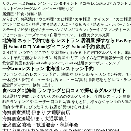
リクルートID Pontaポイント ポンタポイント ドコモ DoCoMo dアカウント
ホットペッパーグルメ
レビュー 情報 など
居酒屋 / 和食 / 海鮮 / 鍋
からあげ / お茶漬け / ウニ料理 / エビ料理 / カキ料理・オイスター / カニ料理 /
アワビ / にんにく料理 / すき焼き / 天ぷら / なめろう / 焼きそば / レバー / つ
ステーキ / ピザ / 餃子 / チャーハン / ジンギスカン / ケーキ / フレンチトースト
アヒージョ / チーズケーキ / 白湯ラーメン 。 お酒 カクテル充実
北海道 ネット予約できる レストラン 居酒屋 探すなら PayPa
旧 Yahoo!ロコ Yahoo!ダイニング Yahoo!予約 飲食店
２４時間 いつでも どこでも 空席情報 がわかる 予約専門グルメサイト。電
ネット予約可能な レストラン 居酒屋 の リアルタイムな空席情報が一発で
飲食店 何度もお得 GoGoキャンペーン GoGo値引きクーポン スタンプ
一休.comレストラン 北海道
レストラン予約
ワンランク上の レストラン予約。 地域 や ジャンル から カンタン検索、
一休だけの 限定メニュー や お店 メニュー 写真 利用者 感想など レストラ
記念日ディナー、接待に是非。
食べログ 北海道 ランキングと口コミで探せるグルメサイト
お店選びで失敗したくない人のためのグルメサイト。 全国 レストラン 飲
独自ランキング や ユーザー 口コミ 写真 をもとに、様々なジャンルの人気
目的 や 予算 に ぴったり の お店 が 見つけられます。
海鮮個室酒場 伊まり 大通駅前店
海鮮個室酒場伊まり大通駅前店
全席個室 宴会・歓送迎会・忘新年会
古民家風の店内と新鮮魚介・飲み放題100種100分1200円