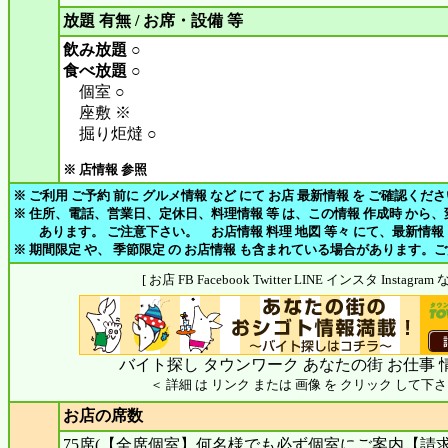
放題 有無 / お席・設備 等
飲み放題 ○
食べ放題 ○
個室 ○
座敷 ※
掘り炬燵 ○
※ 店情報 参照
※ ご利用 ご予約 前に グルメ情報 など にて お店 最新情報 を ご確認くだ
※ 住所、電話、営業日、定休日、料理情報 等 は、この情報 作成時 から
あります。 ご注意下さい。 お店情報 料理 地図 等々 にて、最新情報
※ 期間限定 や、 季節限定 の お店情報 も含まれている場合があります。
[ お店 FB Facebook Twitter LINE インスタ Insta
バイト探し タウンワーク あなたの街 お仕事 
＜ 詳細 は リンク または 画像 を クリック して下さ
お店の席数
75席(【全席個室】何名様でも必ず個室にご案内【請求