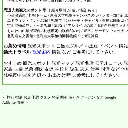
さっぽろテレビ塔 / 札幌市資料館 / 北海道立文学館
周辺 人気観光スポット 等
（ 紹介場所 が 遠い場合 あり ）
小金湯温泉 / 札幌ドーム / 東海大学札幌キャンパスのラベンダー畑 / 定山渓
エドウィン・ダン記念館 / 札幌ブランバーチ・チャペル / 有島武郎旧邸 / 
定山渓物産館 / さっぽろ湖 / 藻岩山 / アシリベツの滝 / 山荘自然塾ファミ
もいわ山山頂展望台 / 札幌市定山渓自然の村 / 豊平川サーモンウォッチング 
北海道立文書館 / 北海道大学植物園博物館 / 北海道神宮
お薦め情報
観光スポット ご当地グルメ お土産 イベント 情報
楽天トラベル
観光案内
情報 など ご参考にして下さい。
おすすめ 観光スポット 観光マップ 観光名所 モデルコース 観
家族 夫婦 兄弟 姉妹 友達 学校 同級生 恋人 仕事 同僚 など 
札幌市中央区 周辺 へ お出かけ時 ご参考にしてください。
＜ 旅行 宿泊 お店 予約 グルメ 料金 割引 値引き クーポン など Google
AdSense 情報 ＞