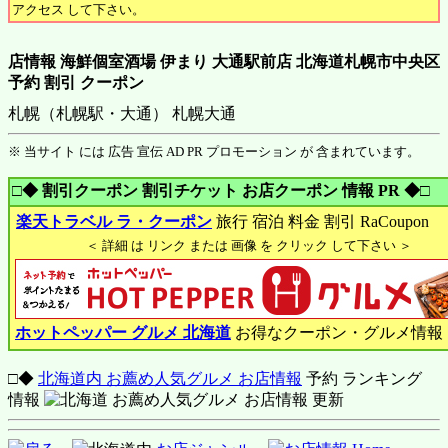
アクセス して下さい。
店情報 海鮮個室酒場 伊まり 大通駅前店 北海道札幌市中央区
予約 割引 クーポン
札幌（札幌駅・大通） 札幌大通
※ 当サイト には 広告 宣伝 AD PR プロモーション が 含まれています。
□◆ 割引クーポン 割引チケット お店クーポン 情報 PR ◆□
楽天トラベル ラ・クーポン
旅行 宿泊 料金 割引 RaCoupon
＜ 詳細 は リンク または 画像 を クリック して下さい ＞
ホットペッパー グルメ 北海道
お得なクーポン・グルメ情報
□◆
北海道内 お薦め人気グルメ お店情報
予約 ランキング
情報