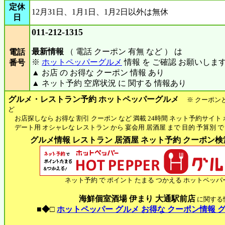
定休
12月31日、1月1日、1月2日以外は無休
日
011-212-1315
最新情報
（ 電話 クーポン 有無 など ） は
電話
※
ホットペッパーグルメ
情報 を ご確認 お願いしま
番号
▲ お店 の お得な クーポン 情報 あり
▲ ネット予約 空席状況 に 関する 情報あり
グルメ・レストラン予約 ホットペッパーグルメ
※ クーポン
ど
お店探しなら お得な 割引 クーポン など 満載 24時間 ネット予約サイト
デート用 オシャレな レストラン から 宴会用 居酒屋 まで 目的 予算別 で
グルメ情報 レストラン 居酒屋 ネット予約 クーポン検索 
ネット予約 で ポイント たまる つかえる ホットペッパ
海鮮個室酒場 伊まり 大通駅前店
に関する
■◆□
ホットペッパー グルメ お得な クーポン情報 