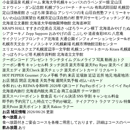
小金湯温泉 札幌ドーム 東海大学札幌キャンパスのラベンダー畑 定山渓
エドウィン・ダン記念館 札幌ブランバーチ・チャペル 有島武郎旧邸 札幌
定山渓物産館 さっぽろ湖 藻岩山 アシリベツの滝 山荘自然塾ファミリーキ
もいわ山山頂展望台 札幌市定山渓自然の村 豊平川サーモンウォッチング 
北海道立文書館 北海道大学植物園博物館 北海道神宮
KRAPS HALL すすきの交差点 元祖さっぽろラーメン横丁 北海道みやげ た
シアターキノ Zepp Sapporo おみやげの店 こぶしや 道産食彩HUG 八窓庵
サイクリングフロンティア北海道 大通公園インフォメーションセンター&
札幌市天文台 ディノスシネマズ札幌劇場 札幌市博物館活動センター
エリエールスクエア札幌渡辺淳一文学館 札幌コンサートホール Kitara 札
さっぽろテレビ塔 札幌市資料館 北海道立文学館
クーポンコード プレゼント ランチタイム グルメライフ 写真 動画 おトク
クーポン番号 キャンセル料 タッチ決済 楽天市場 楽天Pay Rpay 楽天ペイ 楽天
楽天エディ 楽天Check 楽天チェック 楽天ポイントカード リクルート
HOT PEPPER Gourmet グルメ手帳 予約 来店 近場旅 近辺 近所 地元 地産地
お店 開店 閉店 北海道 天気予報 週間天気予報 d払い dカード
令和 れいわ REIWA 令和8年 2026年 QRコード PayPayポイント ペイペイ PayP
北海道内旅行 北海道内観光 商工会 商工会議所 テーマ旅行
楽天スーパーポイント 飲食店 モバイル決済 SNS 学割 キャンセル料金
即予約 予約完了した時点でご予約が確定。 テイクアウト ラクマ フリル 特
楽天Point 楽天ポイント 楽天 Rakoo ラクー
お店 補足情報
2026/06/26 更新
食べ放題
あり
食べ放題付きご宴会コースを各種ご用意しております。詳細はコースのペ
飲み放題
あり