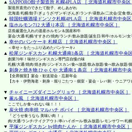
▲
SAPPORO餃子製造所 札幌4PLA店 ［ 北海道札幌市中央区
製造所直売のできたて餃子、めしあがれ
北海道/札幌/餃子/ぎょうざ/ザンギ/ざんぎ/ランチ/昼飲み/二次会/定食/飲
▲
韓国牡蠣酒場ドンソク札幌4PLA店 ［ 北海道札幌市中央区
▲
塩ホルモン712 大通り本店 ［ 北海道札幌市中央区 ］
店長厳選仕入れの道産ホルモン＆国産和牛
宴会/大通/札幌/すすきの/焼肉/ランチ/飲み放題/誕生日/和牛/ホルモン/女
▲
幸せのパンケーキ 札幌店 ［ 北海道札幌市中央区 ］
＜幸せ＞をたっぷり込めたパンケーキ♪
▲
松尾ジンギスカン 札幌大通南1条店 ［ 北海道札幌市中央区
創業70年！味付ジンギスカン専門店自慢の味
札幌/大通/焼肉/焼き肉/ジンギスカン/食べ放題/飲み放題/食べ飲み放題/個
▲
刺身と焼き物 ひゃくや 大通南１条店 ［ 北海道札幌市中央
【全席個室】宴会・歓送迎会・忘新年会
【カキ・伊勢海老・刺身・堀りごたつ・個室・宴会・レバ刺・ウニアワ
▼
チャイニーズダイニングリョウ ［ 北海道札幌市中央区 ］
▼
薫ル風 ［ 北海道札幌市中央区 ］
ここでしか食べれない味！！！
▼
炭火焼 肉串焼 マルハチ ポパイ ［ 北海道札幌市中央区 ］
『 どうせ食うなら 美味い肉 ！ 』
肉/大通/ランチ/テイクアウト/串/ハイボール/飲み放題/レモンサワー/札幌
▼
平塚ジンギスカン by焼肉たんか ［ 北海道札幌市中央区 ］