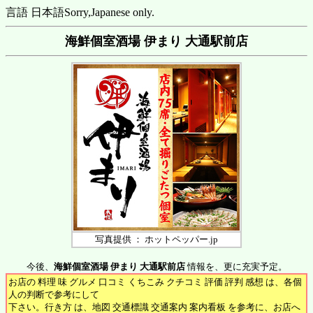
言語 日本語
Sorry,Japanese only.
海鮮個室酒場 伊まり 大通駅前店
写真提供 ： ホットペッパー.jp
今後、
海鮮個室酒場 伊まり 大通駅前店
情報を、更に充実予定。
お店の 料理 味 グルメ 口コミ くちこみ クチコミ 評価 評判 感想 は、各個
人の判断で参考にして
下さい。行き方 は、地図 交通標識 交通案内 案内看板 を参考に、お店へ