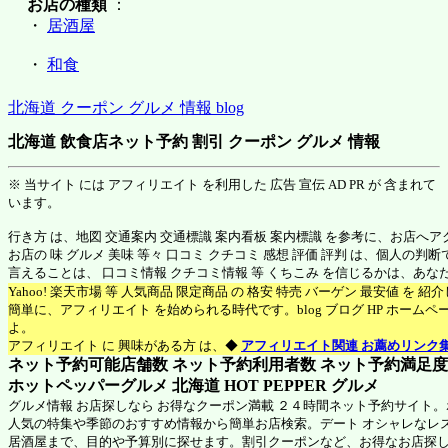
お店の種類
：
・
居酒屋
・
和食
北海道 クーポン グルメ 情報 blog
北海道 飲食店ネット予約 割引 クーポン グルメ 情報
※ 当サイト には アフィリエイト を利用した 広告 宣伝 AD PR が 含まれて
います。
行き方 は、地図 交通案内 交通標識 案内看板 案内標識 を参考に、お店へ
お店の 味 グルメ 美味 等々 口コミ クチコミ 感想 評価 評判 は、個人の
言えることは、 口コミ情報 クチコミ情報 等 くちこみ を信じるかは、あ
Yahoo! 楽天市場 等 人気商品 限定商品 の 格安 特売 バーゲン 最安値 を 
簡単に、アフィリエイト を始められる時代です。blog ブログ HP ホーム
よ。
アフィリエイト に 興味がある方 は、◆
アフィリエイト関連 お薦めリンク
ネット予約可能店舗数 ネット予約利用者数 ネット予約満足度 N
ホットペッパーグルメ 北海道
HOT PEPPER グルメ
グルメ情報 お店探しなら お得なクーポン満載 ２４時間ネット予約サイト
人気の特集や季節のおすすめ情報から簡単お店検索。デート オシャレなレ
居酒屋まで、目的や予算別に探せます。割引クーポンなど、お得なお店探