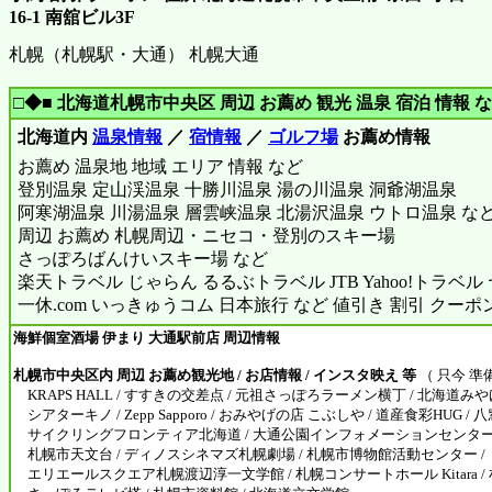
16-1 南舘ビル3F
札幌（札幌駅・大通） 札幌大通
□◆■ 北海道札幌市中央区 周辺 お薦め 観光 温泉 宿泊 情報 な
北海道内
温泉情報
／
宿情報
／
ゴルフ場
お薦め情報
お薦め 温泉地 地域 エリア 情報 など
登別温泉 定山渓温泉 十勝川温泉 湯の川温泉 洞爺湖温泉
阿寒湖温泉 川湯温泉 層雲峡温泉 北湯沢温泉 ウトロ温泉 な
周辺 お薦め 札幌周辺・ニセコ・登別のスキー場
さっぽろばんけいスキー場 など
楽天トラベル じゃらん るるぶトラベル JTB Yahoo!トラベ
一休.com いっきゅうコム 日本旅行 など 値引き 割引 クーポ
海鮮個室酒場 伊まり 大通駅前店 周辺情報
札幌市中央区内 周辺 お薦め観光地 / お店情報 / インスタ映え 等
（ 只今 準
KRAPS HALL / すすきの交差点 / 元祖さっぽろラーメン横丁 / 北海道みや
シアターキノ / Zepp Sapporo / おみやげの店 こぶしや / 道産食彩HUG / 八
サイクリングフロンティア北海道 / 大通公園インフォメーションセンター
札幌市天文台 / ディノスシネマズ札幌劇場 / 札幌市博物館活動センター /
エリエールスクエア札幌渡辺淳一文学館 / 札幌コンサートホール Kitara / 