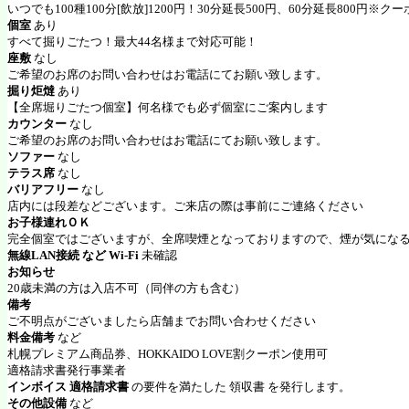
いつでも100種100分[飲放]1200円！30分延長500円、60分延長800円
個室
あり
すべて掘りごたつ！最大44名様まで対応可能！
座敷
なし
ご希望のお席のお問い合わせはお電話にてお願い致します。
掘り炬燵
あり
【全席堀りごたつ個室】何名様でも必ず個室にご案内します
カウンター
なし
ご希望のお席のお問い合わせはお電話にてお願い致します。
ソファー
なし
テラス席
なし
バリアフリー
なし
店内には段差などございます。ご来店の際は事前にご連絡ください
お子様連れＯＫ
完全個室ではございますが、全席喫煙となっておりますので、煙が気にな
無線LAN接続 など Wi-Fi
未確認
お知らせ
20歳未満の方は入店不可（同伴の方も含む）
備考
ご不明点がございましたら店舗までお問い合わせください
料金備考
など
札幌プレミアム商品券、HOKKAIDO LOVE割クーポン使用可
適格請求書発行事業者
インボイス 適格請求書
の要件を満たした 領収書 を発行します。
その他設備
など