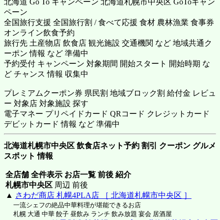
北海道 Go To キャンペーン 北海道札幌市中央区 GoToキャン
ペーン
全国旅行支援 全国旅行割 / 食べて応援 食材 農林漁業 食事券
オンライン飲食予約
旅行先 土産物店 飲食店 観光施設 交通機関 など 地域共通ク
ーポン 情報 など 準備中
予約受付 キャンペーン 対象期間 開始スタート 開始時期 な
ど チャンス 情報 収集中
プレミアムクーポン券 県民割 地域ブロック割 給付金 レビュ
ー 対象店 対象施設 探す
電子マネー プリペイドカード QRコード クレジットカード
デビットカード 情報 など 準備中
北海道札幌市中央区 飲食店ネット予約 割引 クーポン グルメ
スポット 情報
全店舗 全件表示 お店一覧 前後 紹介
札幌市中央区
周辺 前後
▲
さわだ商店 札幌4PLA店 ［ 北海道札幌市中央区 ］
一流シェフの絶品中華料理が堪能できるお店
札幌 大通 中華 餃子 昼飲み ランチ 飲み放題 宴会 居酒屋