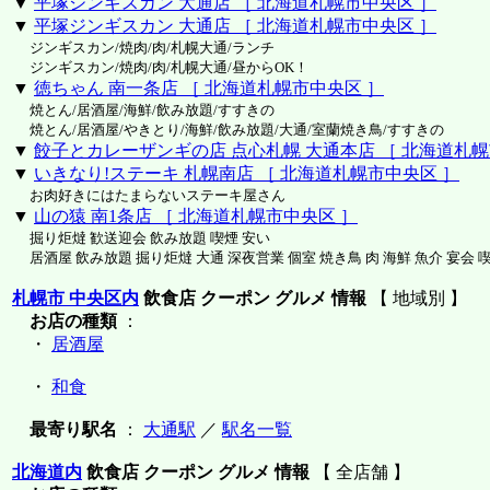
▼
平塚ジンギスカン 大通店 ［ 北海道札幌市中央区 ］
▼
平塚ジンギスカン 大通店 ［ 北海道札幌市中央区 ］
ジンギスカン/焼肉/肉/札幌大通/ランチ
ジンギスカン/焼肉/肉/札幌大通/昼からOK！
▼
徳ちゃん 南一条店 ［ 北海道札幌市中央区 ］
焼とん/居酒屋/海鮮/飲み放題/すすきの
焼とん/居酒屋/やきとり/海鮮/飲み放題/大通/室蘭焼き鳥/すすきの
▼
餃子とカレーザンギの店 点心札幌 大通本店 ［ 北海道札幌
▼
いきなり!ステーキ 札幌南店 ［ 北海道札幌市中央区 ］
お肉好きにはたまらないステーキ屋さん
▼
山の猿 南1条店 ［ 北海道札幌市中央区 ］
掘り炬燵 歓送迎会 飲み放題 喫煙 安い
居酒屋 飲み放題 掘り炬燵 大通 深夜営業 個室 焼き鳥 肉 海鮮 魚介 宴会 
札幌市 中央区内
飲食店 クーポン グルメ 情報
【 地域別 】
お店の種類
：
・
居酒屋
・
和食
最寄り駅名
：
大通駅
／
駅名一覧
北海道内
飲食店 クーポン グルメ 情報
【 全店舗 】