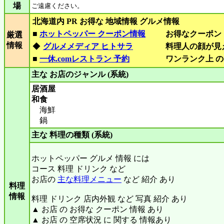
場
ご遠慮ください。
北海道内 PR お得な 地域情報 グルメ情報
■
ホットペッパー クーポン情報
お得なクーポン
厳選
情報
◆
グルメメディア ヒトサラ
料理人の顔が見
■
一休.comレストラン 予約
ワンランク上 の
主な お店のジャンル (系統)
居酒屋
和食
海鮮
鍋
主な 料理の種類 (系統)
ホットペッパー グルメ 情報 には
コース 料理 ドリンク など
お店の
主な料理メニュー
など 紹介 あり
料理
情報
料理 ドリンク 店内外観 など 写真 紹介 あり
▲ お店 の お得な クーポン 情報 あり
▲ お店 の 空席状況 に 関する 情報あり