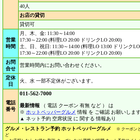
40人
お店の貸切
貸切可
月、木、金: 11:30～14:00
営業
17:30～22:00 (料理LO 20:00 ドリンクLO 20:00)
時間
土、日、祝日: 11:30～14:00 (料理LO 13:00 ドリンクLO 1
17:30～22:00 (料理LO 20:00 ドリンクLO 20:00)
お問
営業時間内にお問い合わせください。
合せ
定休
火、水 一部不定休がございます。
日
011-562-7000
電話
最新情報
（ 電話 クーポン 有無 など ） は
番号
※
ホットペッパーグルメ
情報 を ご確認 お願いしま
▲ ネット予約 空席状況 に 関する 情報あり
グルメ・レストラン予約 ホットペッパーグルメ
※ クーポン
ど