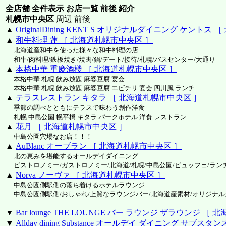
全店舗 全件表示 お店一覧 前後 紹介
札幌市中央区
周辺 前後
▲
OriginalDining KENT S オリジナルダイニング ケント
▲
和牛料理 蓮 ［ 北海道札幌市中央区 ］
北海道産和牛を使った様々な和牛料理の店
和牛/肉料理/鉄板焼き/焼肉/鍋/デート/接待/札幌/バスセンター/大通り
▲
本格中華 重慶酒楼 ［ 北海道札幌市中央区 ］
本格中華 札幌 飲み放題 麻婆豆腐 宴会
本格中華 札幌 飲み放題 麻婆豆腐 エビチリ 宴会 四川風 ランチ
▲
テラスレストラン キタラ ［ 北海道札幌市中央区 ］
季節の調べとともにテラスで味わう創作洋食
札幌 中島公園 幌平橋 キタラ パークホテル 洋食 レストラン
▲
花月 ［ 北海道札幌市中央区 ］
中島公園穴場なお店！！！
▲
AuBlanc オーブラン ［ 北海道札幌市中央区 ］
北の恵みを堪能するオールデイダイニング
ビストロノミー/ガストロノミー/北海道/札幌/中島公園/ビュッフェ/ラン
▲
Norva ノーヴァ ［ 北海道札幌市中央区 ］
中島公園側駅側の落ち着けるホテルラウンジ
中島公園側駅側/おしゃれ/上質なラウンジバー/北海道産素材/オリジナル
▼
Bar lounge THE LOUNGE バー ラウンジ ザラウンジ 
▼
Allday dining Substance オールデイ ダイニング サブ