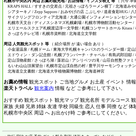
札幌市中央区内 周辺 お薦め観光地 / お店情報 / インスタ映え 等
（ 只今 準
KRAPS HALL / すすきの交差点 / 元祖さっぽろラーメン横丁 / 北海道みや
シアターキノ / Zepp Sapporo / おみやげの店 こぶしや / 道産食彩HUG / 八
サイクリングフロンティア北海道 / 大通公園インフォメーションセンター
札幌市天文台 / ディノスシネマズ札幌劇場 / 札幌市博物館活動センター /
エリエールスクエア札幌渡辺淳一文学館 / 札幌コンサートホール Kitara / 
さっぽろテレビ塔 / 札幌市資料館 / 北海道立文学館
周辺 人気観光スポット 等
（ 紹介場所 が 遠い場合 あり ）
小金湯温泉 / 札幌ドーム / 東海大学札幌キャンパスのラベンダー畑 / 定山渓
エドウィン・ダン記念館 / 札幌ブランバーチ・チャペル / 有島武郎旧邸 / 
定山渓物産館 / さっぽろ湖 / 藻岩山 / アシリベツの滝 / 山荘自然塾ファミ
もいわ山山頂展望台 / 札幌市定山渓自然の村 / 豊平川サーモンウォッチング 
北海道立文書館 / 北海道大学植物園博物館 / 北海道神宮
お薦め情報
観光スポット ご当地グルメ お土産 イベント 情報
楽天トラベル
観光案内
情報 など ご参考にして下さい。
おすすめ 観光スポット 観光マップ 観光名所 モデルコース 観
家族 夫婦 兄弟 姉妹 友達 学校 同級生 恋人 仕事 同僚 など 
札幌市中央区 周辺 へ お出かけ時 ご参考にしてください。