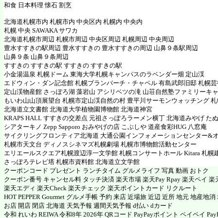
和食 日本料理 懐石 割烹
北海道札幌市内 札幌市内 中央区内 札幌内 中央内
札幌 中央 SAWAKA サワカ
北海道札幌市周辺 札幌市周辺 中央区周辺 札幌周辺 中央周辺
豊水すすきの駅周辺 豊水すすきの 豊水すすきの周辺 山鼻９条駅周辺
山鼻９条 山鼻９条周辺
すすきの すすきの駅 すすきの すすきの駅
小金湯温泉 札幌ドーム 東海大学札幌キャンパスのラベンダー畑 定山渓
エドウィン・ダン記念館 札幌ブランバーチ・チャペル 有島武郎旧邸 札幌
定山渓物産館 さっぽろ湖 藻岩山 アシリベツの滝 山荘自然塾ファミリーキ
もいわ山山頂展望台 札幌市定山渓自然の村 豊平川サーモンウォッチング 
北海道立文書館 北海道大学植物園博物館 北海道神宮
KRAPS HALL すすきの交差点 元祖さっぽろラーメン横丁 北海道みやげ た
シアターキノ Zepp Sapporo おみやげの店 こぶしや 道産食彩HUG 八窓庵
サイクリングフロンティア北海道 大通公園インフォメーションセンター&
札幌市天文台 ディノスシネマズ札幌劇場 札幌市博物館活動センター
エリエールスクエア札幌渡辺淳一文学館 札幌コンサートホール Kitara 札
さっぽろテレビ塔 札幌市資料館 北海道立文学館
クーポンコード プレゼント ランチタイム グルメライフ 写真 動画 おトク
クーポン番号 キャンセル料 タッチ決済 楽天市場 楽天Pay Rpay 楽天ペイ 楽天
楽天エディ 楽天Check 楽天チェック 楽天ポイントカード リクルート
HOT PEPPER Gourmet グルメ手帳 予約 来店 近場旅 近辺 近所 地元 地産地
お店 開店 閉店 北海道 天気予報 週間天気予報 d払い dカード
令和 れいわ REIWA 令和8年 2026年 QRコード PayPayポイント ペイペイ PayP