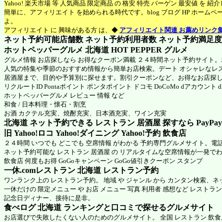
Yahoo! 楽天市場 等 人気商品 限定商品 の 格安 特売 バーゲン 最安値 を 
簡単に、アフィリエイト を始められる時代です。blog ブログ HP ホーム
よ。
アフィリエイト に 興味がある方 は、◆
アフィリエイト関連 お薦めリンク
ネット予約可能店舗数 ネット予約利用者数 ネット予約満足度 N
ホットペッパーグルメ 北海道
HOT PEPPER グルメ
グルメ情報 お店探しなら お得なクーポン満載 ２４時間ネット予約サイト
人気の特集や季節のおすすめ情報から簡単お店検索。デート オシャレなレ
居酒屋まで、目的や予算別に探せます。割引クーポンなど、お得なお店探
リクルートID Pontaポイント ポンタポイント ドコモ DoCoMo dアカウント
ホットペッパーグルメ
レビュー 情報 など
和食 / 日本料理・懐石・割烹
お酒 カクテル充実、焼酎充実、日本酒充実、ワイン充実
北海道 ネット予約できる レストラン 居酒屋 探すなら PayPa
旧 Yahoo!ロコ Yahoo!ダイニング Yahoo!予約 飲食店
２４時間 いつでも どこでも 空席情報 がわかる 予約専門グルメサイト。電
ネット予約可能な レストラン 居酒屋 の リアルタイムな空席情報が一発で
飲食店 何度もお得 GoGoキャンペーン GoGo値引きクーポン スタンプ
一休.comレストラン 北海道
レストラン予約
ワンランク上の レストラン予約。 地域 や ジャンル から カンタン検索、
一休だけの 限定メニュー や お店 メニュー 写真 利用者 感想など レストラ
記念日ディナー、接待に是非。
食べログ 北海道 ランキングと口コミで探せるグルメサイト
お店選びで失敗したくない人のためのグルメサイト。 全国 レストラン 飲