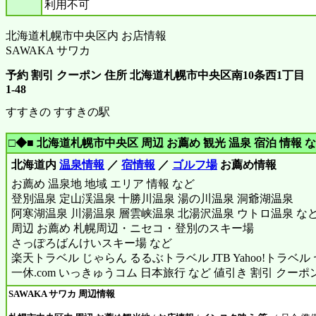
利用不可
北海道札幌市中央区内 お店情報
SAWAKA サワカ
予約 割引 クーポン 住所 北海道札幌市中央区南10条西1丁目
1-48
すすきの すすきの駅
□◆■ 北海道札幌市中央区 周辺 お薦め 観光 温泉 宿泊 情報 な
北海道内
温泉情報
／
宿情報
／
ゴルフ場
お薦め情報
お薦め 温泉地 地域 エリア 情報 など
登別温泉 定山渓温泉 十勝川温泉 湯の川温泉 洞爺湖温泉
阿寒湖温泉 川湯温泉 層雲峡温泉 北湯沢温泉 ウトロ温泉 な
周辺 お薦め 札幌周辺・ニセコ・登別のスキー場
さっぽろばんけいスキー場 など
楽天トラベル じゃらん るるぶトラベル JTB Yahoo!トラベ
一休.com いっきゅうコム 日本旅行 など 値引き 割引 クーポ
SAWAKA サワカ 周辺情報