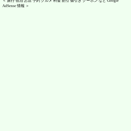
＜ 旅行 宿泊 お店 予約 グルメ 料金 割引 値引き クーポン など Google
AdSense 情報 ＞