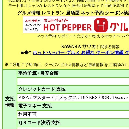
お店探しなら お得な 割引 クーポン など 満載 24時間 ネット予約サイト
デート用 オシャレな レストラン から 宴会用 居酒屋 まで 目的 予算別 で
グルメ情報 レストラン 居酒屋 ネット予約 クーポン検索 
ネット予約 で ポイント たまる つかえる ホットペッパ
SAWAKA サワカ
に関する情報
■◆□
ホットペッパー グルメ お得な クーポン情報 
※ ご利用 ご予約 前に、クーポン グルメ情報 など 最新情報 を ご確認の
平均予算 / 目安金額
-
クレジットカード 支払
VISA / マスター / アメックス / DINERS / JCB / Discove
支払
情報
電子マネー 支払
利用不可
ＱＲコード決済 支払