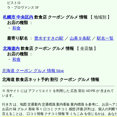
ビストロ
ラ・プロヴァンス 5F
札幌市 中央区内
飲食店 クーポン グルメ 情報
【 地域別 】
お店の種類
：
・
和食
最寄り駅名
：
豊水すすきの駅
／
山鼻９条駅
／
駅名一覧
北海道内
飲食店 クーポン グルメ 情報
【 全店舗 】
お店の種類
：
・
和食
北海道 クーポン グルメ 情報 blog
北海道 飲食店ネット予約 割引 クーポン グルメ 情報
※ 当サイト には アフィリエイト を利用した 広告 宣伝 AD PR が 含まれて
います。
行き方 は、地図 交通案内 交通標識 案内看板 案内標識 を参考に、お店へ
お店の 味 グルメ 美味 等々 口コミ クチコミ 感想 評価 評判 は、個人の
言えることは、 口コミ情報 クチコミ情報 等 くちこみ を信じるかは、あ