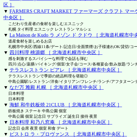
区 ］
▼
FARMERS CRAFT MARKET ファーマーズ クラフト 
中央区 ］
こだわり生産者の食材を楽しむエスニック
札幌 タイ料理 エスニック レストラン マルシェ
▼
La Maison de Kudo ラ メゾン ド クドウ ［ 北海道札幌市中
道産食材を楽しめるお店
札幌市中央区/西線11条/デート/記念日/全面禁煙/お子様連れOK/貸切/コ
▼
四川料理 桃源郷 ［ 北海道札幌市中央区 ］
感を刺激するスパイシーな料理で会話も弾む
四川/点心/薬膳/バイキング/個室/女子会/コース/各種宴会/飲み放題/ラン
▼
テラスレストラン ピアレ ［ 北海道札幌市中央区 ］
テラスレストランで季節の絶品料理を堪能◎
中島公園駅/レストラン/洋食/イタリアン/フレンチ/ランチ/アフタヌーン
▼
なだ万 雅殿 札幌 ［ 北海道札幌市中央区 ］
日本料理
日本料理
▼
海鮮 和牛鉄板焼 21CLUB ［ 北海道札幌市中央区 ］
鉄板焼き ステーキ 中島公園 個室
中島公園 個室 記念日 サプライズ 誕生日 接待 夜景
▼
日本料理 和乃八窓庵 ［ 北海道札幌市中央区 ］
記念日 会席 夜景 個室 和食 デート
▼
ビストロ ラ・プロヴァンス ［ 北海道札幌市中央区 ］