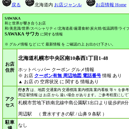
戻る
北海道内
お店ジャンル
お店情報 Home
SAWAKA
和と世界が響き合うお店
和/美意識/世界/スペシャリティ/北海道産/厳選食材/炭火焼/低温調理/ライ
SAWAKA サワカ
に関する情報
※ グルメ情報 など にて 最新情報 を ご確認の上 お出かけ下さい。
北海道札幌市中央区南10条西1丁目1-48
お店
ホットペッパー クーポン グルメ情報
住所
※ お店
クーポン有無 周辺地図 電話番号
情報 あり
▲ お店 の 空席状況 に 関する 情報あり
行き方
は、地図 交通案内 交通標識 案内標識 案内看板 等々 を参
周辺 駅情報 は お店 から 遠い場合 があります。ご参考程度にし
アク
札幌市営地下鉄南北線中島公園駅1出口より徒歩約8分
セス
周辺駅 （ 豊水すすきの駅 / 山鼻９条駅 ）
駐車
なし
場