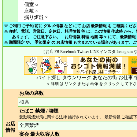
個室 ○
座敷 ×
掘り炬燵 ×
※ ご利用 ご予約 前に グルメ情報 など にて お店 最新情報 を ご確認くだ
※ 住所、電話、営業日、定休日、料理情報 等 は、この情報 作成時 から
あります。 ご注意下さい。 お店情報 料理 地図 等々 にて、最新情報
※ 期間限定 や、 季節限定 の お店情報 も含まれている場合があります。
[ お店 FB Facebook Twitter LINE インスタ Insta
バイト探し タウンワーク あなたの街 お仕事 
＜ 詳細 は リンク または 画像 を クリック して下さ
お店の席数
40席
たばこ 禁煙 / 喫煙
受動喫煙対策に関する法律 施行されています。 最新情報 ご確認
お店
全席禁煙
情報
宴会 最大収容人数