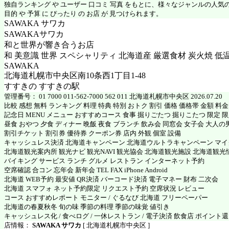
独自ランキング や ユーザー 口コミ 写真 をもとに、様々なジャンルの人気
目的 や 予算 に ぴったり の お店 が 見つけられます。
SAWAKA サワカ
SAWAKAサワカ
和と世界が響き合うお店
和 美意識 世界 スペシャリティ 北海道産 厳選食材 炭火焼 低
SAWAKA
北海道札幌市中央区南10条西1丁目1-48
すすきの すすきの駅
管理番号： 01 7000 011-562-7000 562 011 北海道札幌市中央区 2026.07.20
比較 感想 無料 ランキング 料理 特典 特別 おトク 割引 価格 価格帯 金額 料
記念日 MENU メニュー おすすめコース 食事 掘りごたつ 掘りこたつ 限定 限定
昼食 おやつ 夕食 ディナー 晩飯 夜食 ブランチ 飲み会 同窓会 女子会 大人の
割引チケット 割引券 優待券 クーポン券 店内 外観 個室 設備
キャッシュレス決済 北海道キャンペーン 北海道ウルトラキャンペーン マ
北海道観光案内所 観光ナビ 観光NAVI 観光協会 北海道観光施設 北海道観光
バイキング サービス ランチ グルメ レストラン インターネット予約
空席確認 合コン 忘年会 新年会 TEL FAX iPhone Android
北海道 WEB予約 最安値 QR決済 バーコード決済 電子マネー 財布 二次会
北海道 スマフォ ネット予約限定 リクエスト予約 空席状況 レビュー
コース おすすめレポート モニター / ぐるなび 北海道 フリーペーパー
北海道の春夏秋冬 旬の味 季節の料理 季節の味覚 値引き
キャッシュレス化 / 食べログ / 一休レストラン / 電子決済 飲食店 ポイント
店情報：
SAWAKA サワカ
[ 北海道札幌市中央区 ]