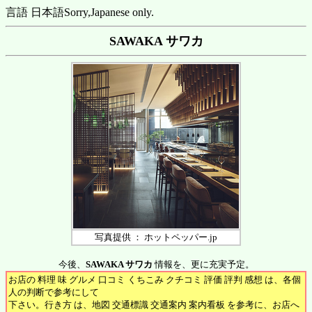
言語 日本語
Sorry,Japanese only.
SAWAKA サワカ
写真提供 ： ホットペッパー.jp
今後、
SAWAKA サワカ
情報を、更に充実予定。
お店の 料理 味 グルメ 口コミ くちこみ クチコミ 評価 評判 感想 は、各個
人の判断で参考にして
下さい。行き方 は、地図 交通標識 交通案内 案内看板 を参考に、お店へ