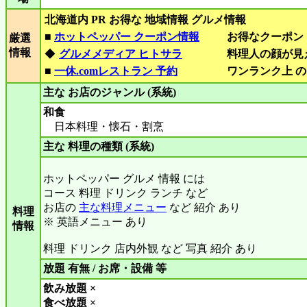
北海道内 PR お得な 地域情報 グルメ情報
■
ホットペッパー クーポン情報
お得なクーポン
厳選
情報
◆
グルメメディア ヒトサラ
料理人の顔が見
■
一休.comレストラン 予約
ワンランク上 の
主な お店のジャンル (系統)
和食
日本料理・懐石・割烹
主な 料理の種類 (系統)
ホットペッパー グルメ 情報 には
コース 料理 ドリンク ランチ など
お店の
主な料理メニュー
など 紹介 あり
料理
※ 英語メニュー あり
情報
料理 ドリンク 店内外観 など 写真 紹介 あり
放題 有無 / お席・設備 等
飲み放題 ×
食べ放題 ×