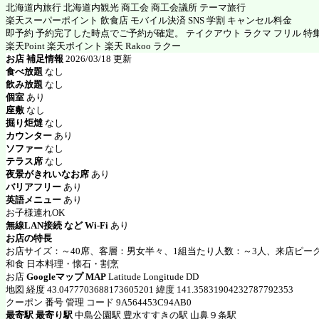
北海道内旅行 北海道内観光 商工会 商工会議所 テーマ旅行
楽天スーパーポイント 飲食店 モバイル決済 SNS 学割 キャンセル料金
即予約 予約完了した時点でご予約が確定。 テイクアウト ラクマ フリル 特
楽天Point 楽天ポイント 楽天 Rakoo ラクー
お店 補足情報
2026/03/18 更新
食べ放題
なし
飲み放題
なし
個室
あり
座敷
なし
掘り炬燵
なし
カウンター
あり
ソファー
なし
テラス席
なし
夜景がきれいなお席
あり
バリアフリー
あり
英語メニュー
あり
お子様連れOK
無線LAN接続 など Wi-Fi
あり
お店の特長
お店サイズ：～40席、客層：男女半々、1組当たり人数：～3人、来店ピーク
和食 日本料理・懐石・割烹
お店
Googleマップ MAP
Latitude Longitude DD
地図 経度 43.0477703688173605201 緯度 141.35831904232787792353
クーポン 番号 管理 コード 9A564453C94AB0
最寄駅 最寄り駅
中島公園駅 豊水すすきの駅 山鼻９条駅