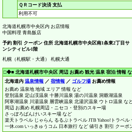
ＱＲコード決済 支払
利用不可
北海道札幌市中央区内 お店情報
中国料理 青島飯店
予約 割引 クーポン 住所 北海道札幌市中央区南1条東2丁目サ
ンシティビル1階
札幌（札幌駅・大通） 札幌大通
□◆■ 北海道札幌市中央区 周辺 お薦め 観光 温泉 宿泊 情報 な
北海道内
温泉情報
／
宿情報
／
ゴルフ場
お薦め情報
お薦め 温泉地 地域 エリア 情報 など
登別温泉 定山渓温泉 十勝川温泉 湯の川温泉 洞爺湖温泉
阿寒湖温泉 川湯温泉 層雲峡温泉 北湯沢温泉 ウトロ温泉 な
周辺 お薦め 札幌周辺・ニセコ・登別のスキー場
さっぽろばんけいスキー場 など
楽天トラベル じゃらん るるぶトラベル JTB Yahoo!トラベ
一休.com いっきゅうコム 日本旅行 など 値引き 割引 クーポ