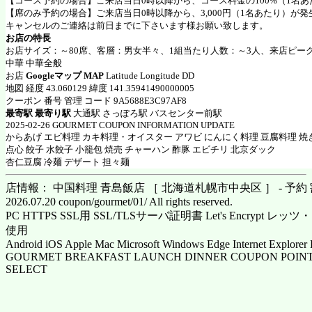
【コース予約の場合】ご来店当日0時以降から、コース料金の100%（1名
【席のみ予約の場合】ご来店当日0時以降から、3,000円（1名あたり）が
キャンセルのご連絡は前日までに下さいます様お願い致します。
お店の特長
お店サイズ：～80席、客層：男女半々、1組当たり人数：～3人、来店ピーク
中華 中華全般
お店
Googleマップ MAP
Latitude Longitude DD
地図 経度 43.060129 緯度 141.35941490000005
クーポン 番号 管理 コード 9A5688E3C97AF8
最寄駅 最寄り駅
大通駅 さっぽろ駅 バスセンター前駅
2025-02-26 GOURMET COUPON INFORMATION UPDATE
からあげ エビ料理 カキ料理・オイスター アワビ にんにく料理 豆腐料理 焼
点心 餃子 水餃子 小籠包 焼売 チャーハン 酢豚 エビチリ 北京ダック
杏仁豆腐 冷麺 デザート 担々麺
店情報： 中国料理 青島飯店 ［ 北海道札幌市中央区 ］ - 予約
2026.07.20 coupon/gourmet/01/ All rights reserved.
PC HTTPS SSL用 SSL/TLSサーバ証明書 Let's Encrypt
使用
Android iOS Apple Mac Microsoft Windows Edge Internet Explorer 
GOURMET BREAKFAST LAUNCH DINNER COUPON POINT
SELECT