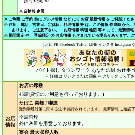
掘り炬燵 ※
※ 店情報 参照
※ ご利用 ご予約 前に グルメ情報 など にて お店 最新情報 を ご確認くだ
※ 住所、電話、営業日、定休日、料理情報 等 は、この情報 作成時 から
あります。 ご注意下さい。 お店情報 料理 地図 等々 にて、最新情報
※ 期間限定 や、 季節限定 の お店情報 も含まれている場合があります。
[ お店 FB Facebook Twitter LINE インスタ Insta
バイト探し タウンワーク あなたの街 お仕事 
＜ 詳細 は リンク または 画像 を クリック して下さ
お店の席数
45席(貸切のご用意も行っております。)
たばこ 禁煙 / 喫煙
受動喫煙対策に関する法律 施行されています。 最新情報 ご確認
全席禁煙
お店
外に灰皿を用意しております。
情報
宴会 最大収容人数