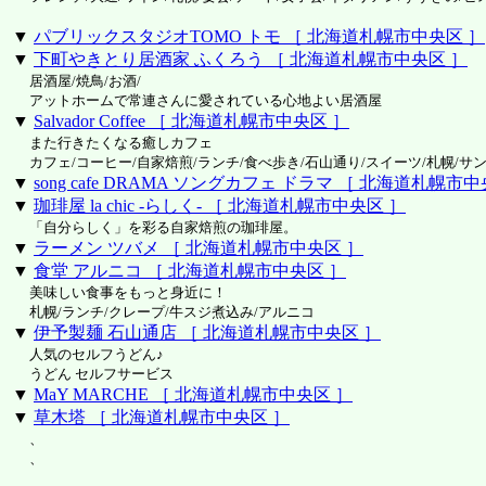
▼
パブリックスタジオTOMO トモ ［ 北海道札幌市中央区 ］
▼
下町やきとり居酒家 ふくろう ［ 北海道札幌市中央区 ］
居酒屋/焼鳥/お酒/
アットホームで常連さんに愛されている心地よい居酒屋
▼
Salvador Coffee ［ 北海道札幌市中央区 ］
また行きたくなる癒しカフェ
カフェ/コーヒー/自家焙煎/ランチ/食べ歩き/石山通り/スイーツ/札幌/サ
▼
song cafe DRAMA ソングカフェ ドラマ ［ 北海道札幌市
▼
珈琲屋 la chic -らしく- ［ 北海道札幌市中央区 ］
「自分らしく」を彩る自家焙煎の珈琲屋。
▼
ラーメン ツバメ ［ 北海道札幌市中央区 ］
▼
食堂 アルニコ ［ 北海道札幌市中央区 ］
美味しい食事をもっと身近に！
札幌/ランチ/クレープ/牛スジ煮込み/アルニコ
▼
伊予製麺 石山通店 ［ 北海道札幌市中央区 ］
人気のセルフうどん♪
うどん セルフサービス
▼
MaY MARCHE ［ 北海道札幌市中央区 ］
▼
草木塔 ［ 北海道札幌市中央区 ］
、
、