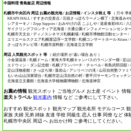
中国料理 青島飯店 周辺情報
札幌市中央区内 周辺 お薦め観光地 / お店情報 / インスタ映え 等
（ 只今 準
KRAPS HALL / すすきの交差点 / 元祖さっぽろラーメン横丁 / 北海道みや
シアターキノ / Zepp Sapporo / おみやげの店 こぶしや / 道産食彩HUG / 八
サイクリングフロンティア北海道 / 大通公園インフォメーションセンター
札幌市天文台 / ディノスシネマズ札幌劇場 / 札幌市博物館活動センター /
エリエールスクエア札幌渡辺淳一文学館 / 札幌コンサートホール Kitara / 
さっぽろテレビ塔 / 札幌市資料館 / 北海道立文学館
周辺 人気観光スポット 等
（ 紹介場所 が 遠い場合 あり ）
小金湯温泉 / 札幌ドーム / 東海大学札幌キャンパスのラベンダー畑 / 定山渓
エドウィン・ダン記念館 / 札幌ブランバーチ・チャペル / 有島武郎旧邸 / 
定山渓物産館 / さっぽろ湖 / 藻岩山 / アシリベツの滝 / 山荘自然塾ファミ
もいわ山山頂展望台 / 札幌市定山渓自然の村 / 豊平川サーモンウォッチング 
北海道立文書館 / 北海道大学植物園博物館 / 北海道神宮
お薦め情報
観光スポット ご当地グルメ お土産 イベント 情報
楽天トラベル
観光案内
情報 など ご参考にして下さい。
おすすめ 観光スポット 観光マップ 観光名所 モデルコース 観
家族 夫婦 兄弟 姉妹 友達 学校 同級生 恋人 仕事 同僚 など 
札幌市中央区 周辺 へ お出かけ時 ご参考にしてください。