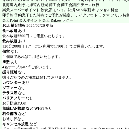
北海道内旅行 北海道内観光 商工会 商工会議所 テーマ旅行
楽天スーパーポイント 飲食店 モバイル決済 SNS 学割 キャンセル料金
即予約 予約完了した時点でご予約が確定。 テイクアウト ラクマ フリル 特
楽天Point 楽天ポイント 楽天 Rakoo ラクー
お店 補足情報
2025/02/26 更新
食べ放題
あり
食べ放題5500円～ご用意いたします。
飲み放題
あり
120分2000円（クーポン利用で1700円）でご用意いたします。
個室
なし
半個室であればご用意いたします。
座敷
あり
4名テーブル×2卓ございます。
掘り炬燵
なし
掘りごたつのご用意は致しておりません。
カウンター
あり
ソファー
なし
テラス席
なし
バリアフリー
なし
お子様連れOK
無線LAN接続 など Wi-Fi
あり
料金備考
など
お通し代なし
キャンセル規定
など