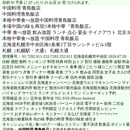
目的 や 予算 に ぴったり の お店 が 見つけられます。
中国料理 青島飯店
中国料理青島飯店
本格中華食べ放題中国料理青島飯店
本場中国の味を再現!!本格中華『青島飯店』
中華 食べ放題 飲み放題 ランチ 点心 宴会 テイクアウト 北京
本格中華食べ放題 中国料理 青島飯店
北海道札幌市中央区南1条東2丁目サンシティビル1階
札幌（札幌駅・大通） 札幌大通
管理番号： 01 7292 011-252-7292 252 011 北海道札幌市中央区 2026.07.20
比較 感想 無料 ランキング 料理 特典 特別 おトク 割引 価格 価格帯 金額 料
記念日 MENU メニュー おすすめコース 食事 掘りごたつ 掘りこたつ 限定 限定
昼食 おやつ 夕食 ディナー 晩飯 夜食 ブランチ 飲み会 同窓会 女子会 大人の
割引チケット 割引券 優待券 クーポン券 店内 外観 個室 設備
キャッシュレス決済 北海道キャンペーン 北海道ウルトラキャンペーン マ
北海道観光案内所 観光ナビ 観光NAVI 観光協会 北海道観光施設 北海道観光
バイキング サービス ランチ グルメ レストラン インターネット予約
空席確認 合コン 忘年会 新年会 TEL FAX iPhone Android
北海道 WEB予約 最安値 QR決済 バーコード決済 電子マネー 財布 二次会
北海道 スマフォ ネット予約限定 リクエスト予約 空席状況 レビュー
コース おすすめレポート モニター / ぐるなび 北海道 フリーペーパー
北海道の春夏秋冬 旬の味 季節の料理 季節の味覚 値引き
キャッシュレス化 / 食べログ / 一休レストラン / 電子決済 飲食店 ポイント
店情報：
中国料理 青島飯店
[ 北海道札幌市中央区 ]