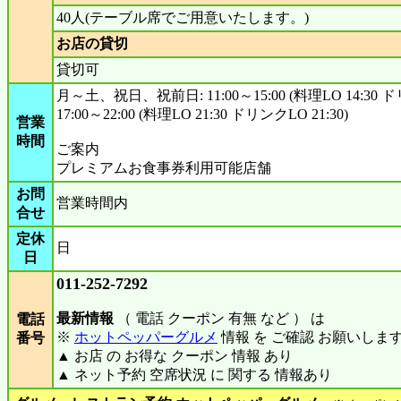
40人(テーブル席でご用意いたします。)
お店の貸切
貸切可
月～土、祝日、祝前日: 11:00～15:00 (料理LO 14:30 ドリ
17:00～22:00 (料理LO 21:30 ドリンクLO 21:30)
営業
時間
ご案内
プレミアムお食事券利用可能店舗
お問
営業時間内
合せ
定休
日
日
011-252-7292
最新情報
（ 電話 クーポン 有無 など ） は
電話
※
ホットペッパーグルメ
情報 を ご確認 お願いしま
番号
▲ お店 の お得な クーポン 情報 あり
▲ ネット予約 空席状況 に 関する 情報あり