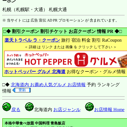
ーポン
札幌（札幌駅・大通） 札幌大通
※ 当サイト には 広告 宣伝 AD PR プロモーション が 含まれています。
□◆ 割引クーポン 割引チケット お店クーポン 情報 PR ◆□
楽天トラベル ラ・クーポン
旅行 宿泊 料金 割引 RaCoupon
＜ 詳細 は リンク または 画像 を クリック して下さい ＞
ホットペッパー グルメ 北海道
お得なクーポン・グルメ情報
□◆
北海道内 お薦め人気グルメ お店情報
予約 ランキング
情報
戻る
北海道内
お店ジャンル
お店情報 Home
本格中華食べ放題 中国料理 青島飯店