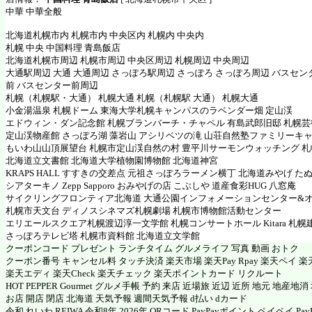
中華 中華全般
北海道札幌市内 札幌市内 中央区内 札幌内 中央内
札幌 中央 中国料理 青島飯店
北海道札幌市周辺 札幌市周辺 中央区周辺 札幌周辺 中央周辺
大通駅周辺 大通 大通周辺 さっぽろ駅周辺 さっぽろ さっぽろ周辺 バスセ
前 バスセンター前周辺
札幌（札幌駅・大通） 札幌大通 札幌（札幌駅 大通） 札幌大通
小金湯温泉 札幌ドーム 東海大学札幌キャンパスのラベンダー畑 定山渓
エドウィン・ダン記念館 札幌ブランバーチ・チャペル 有島武郎旧邸 札幌
定山渓物産館 さっぽろ湖 藻岩山 アシリベツの滝 山荘自然塾ファミリーキ
もいわ山山頂展望台 札幌市定山渓自然の村 豊平川サーモンウォッチング 
北海道立文書館 北海道大学植物園博物館 北海道神宮
KRAPS HALL すすきの交差点 元祖さっぽろラーメン横丁 北海道みやげ た
シアターキノ Zepp Sapporo おみやげの店 こぶしや 道産食彩HUG 八窓庵
サイクリングフロンティア北海道 大通公園インフォメーションセンター&
札幌市天文台 ディノスシネマズ札幌劇場 札幌市博物館活動センター
エリエールスクエア札幌渡辺淳一文学館 札幌コンサートホール Kitara 札
さっぽろテレビ塔 札幌市資料館 北海道立文学館
クーポンコード プレゼント ランチタイム グルメライフ 写真 動画 おトク
クーポン番号 キャンセル料 タッチ決済 楽天市場 楽天Pay Rpay 楽天ペイ 楽天
楽天エディ 楽天Check 楽天チェック 楽天ポイントカード リクルート
HOT PEPPER Gourmet グルメ手帳 予約 来店 近場旅 近辺 近所 地元 地産地
お店 開店 閉店 北海道 天気予報 週間天気予報 d払い dカード
令和 れいわ REIWA 令和8年 2026年 QRコード PayPayポイント ペイペイ PayP