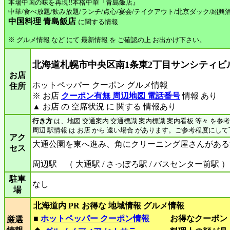
本場中国の味を再現!!本格中華『青島飯店』
中華/食べ放題/飲み放題/ランチ/点心/宴会/テイクアウト/北京ダック/紹興酒
中国料理 青島飯店
に関する情報
※ グルメ情報 など にて 最新情報 を ご確認の上 お出かけ下さい。
北海道札幌市中央区南1条東2丁目サンシティビ
お店
ホットペッパー クーポン グルメ情報
住所
※ お店
クーポン有無 周辺地図 電話番号
情報 あり
▲ お店 の 空席状況 に 関する 情報あり
行き方
は、地図 交通案内 交通標識 案内標識 案内看板 等々 を参
周辺 駅情報 は お店 から 遠い場合 があります。ご参考程度にし
アク
大通公園を東へ進み、角にクリーニング屋さんがある
セス
周辺駅 （ 大通駅 / さっぽろ駅 / バスセンター前駅 ）
駐車
なし
場
北海道内 PR お得な 地域情報 グルメ情報
■
ホットペッパー クーポン情報
お得なクーポン
厳選