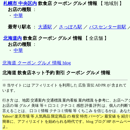
札幌市 中央区内
飲食店 クーポン グルメ 情報
【 地域別 】
お店の種類
：
・
中華
最寄り駅名
：
大通駅
／
さっぽろ駅
／
バスセンター前駅
北海道内
飲食店 クーポン グルメ 情報
【 全店舗 】
お店の種類
：
・
中華
北海道 クーポン グルメ 情報 blog
北海道 飲食店ネット予約 割引 クーポン グルメ 情報
※ 当サイト には アフィリエイト を利用した 広告 宣伝 AD PR が 含まれて
います。
行き方 は、地図 交通案内 交通標識 案内看板 案内標識 を参考に、お店へ
お店の 味 グルメ 美味 等々 口コミ クチコミ 感想 評価 評判 は、個人の
言えることは、 口コミ情報 クチコミ情報 等 くちこみ を信じるかは、あ
Yahoo! 楽天市場 等 人気商品 限定商品 の 格安 特売 バーゲン 最安値 を 
簡単に、アフィリエイト を始められる時代です。blog ブログ HP ホーム
よ。