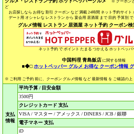
グルメ・レストラン予約 ホットペッパーグルメ
※ クーポン
ど
お店探しなら お得な 割引 クーポン など 満載 24時間 ネット予約サイト
デート用 オシャレな レストラン から 宴会用 居酒屋 まで 目的 予算別 で
グルメ情報 レストラン 居酒屋 ネット予約 クーポン検索 
ネット予約 で ポイント たまる つかえる ホットペッパ
中国料理 青島飯店
に関する情報
■◆□
ホットペッパー グルメ お得な クーポン情報 
※ ご利用 ご予約 前に、クーポン グルメ情報 など 最新情報 を ご確認の
平均予算 / 目安金額
3500円
クレジットカード 支払
VISA / マスター / アメックス / DINERS / JCB / 銀聯
支払
情報
電子マネー 支払
iD