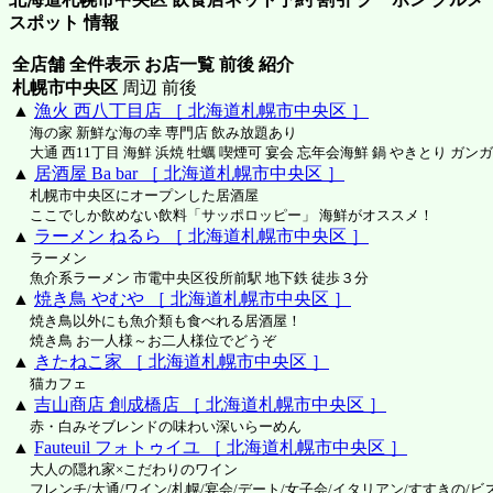
スポット 情報
全店舗 全件表示 お店一覧 前後 紹介
札幌市中央区
周辺 前後
▲
漁火 西八丁目店 ［ 北海道札幌市中央区 ］
海の家 新鮮な海の幸 専門店 飲み放題あり
大通 西11丁目 海鮮 浜焼 牡蠣 喫煙可 宴会 忘年会海鮮 鍋 やきとり ガン
▲
居酒屋 Ba bar ［ 北海道札幌市中央区 ］
札幌市中央区にオープンした居酒屋
ここでしか飲めない飲料「サッポロッピー」 海鮮がオススメ！
▲
ラーメン ねるら ［ 北海道札幌市中央区 ］
ラーメン
魚介系ラーメン 市電中央区役所前駅 地下鉄 徒歩３分
▲
焼き鳥 やむや ［ 北海道札幌市中央区 ］
焼き鳥以外にも魚介類も食べれる居酒屋！
焼き鳥 お一人様～お二人様位でどうぞ
▲
きたねこ家 ［ 北海道札幌市中央区 ］
猫カフェ
▲
吉山商店 創成橋店 ［ 北海道札幌市中央区 ］
赤・白みそブレンドの味わい深いらーめん
▲
Fauteuil フォトゥイユ ［ 北海道札幌市中央区 ］
大人の隠れ家×こだわりのワイン
フレンチ/大通/ワイン/札幌/宴会/デート/女子会/イタリアン/すすきの/ビ