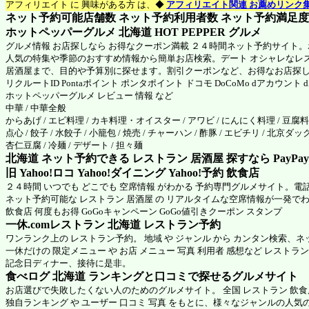
アフィリエイト に 興味がある方 は、◆
アフィリエイト関連 お薦めリンク
ネット予約可能店舗数 ネット予約利用者数 ネット予約満足度 N
ホットペッパーグルメ 北海道
HOT PEPPER グルメ
グルメ情報 お店探しなら お得なクーポン満載 ２４時間ネット予約サイト
人気の特集や季節のおすすめ情報から簡単お店検索。デート オシャレなレ
居酒屋まで、目的や予算別に探せます。割引クーポンなど、お得なお店探
リクルートID Pontaポイント ポンタポイント ドコモ DoCoMo dアカウント
ホットペッパーグルメ
レビュー 情報 など
中華 / 中華全般
からあげ / エビ料理 / カキ料理・オイスター / アワビ / にんにく料理 / 豆腐料理
点心 / 餃子 / 水餃子 / 小籠包 / 焼売 / チャーハン / 酢豚 / エビチリ / 北京ダック
杏仁豆腐 / 冷麺 / デザート / 担々麺
北海道 ネット予約できる レストラン 居酒屋 探すなら PayPa
旧 Yahoo!ロコ Yahoo!ダイニング Yahoo!予約 飲食店
２４時間 いつでも どこでも 空席情報 がわかる 予約専門グルメサイト。電
ネット予約可能な レストラン 居酒屋 の リアルタイムな空席情報が一発で
飲食店 何度もお得 GoGoキャンペーン GoGo値引きクーポン スタンプ
一休.comレストラン 北海道
レストラン予約
ワンランク上の レストラン予約。 地域 や ジャンル から カンタン検索、
一休だけの 限定メニュー や お店 メニュー 写真 利用者 感想など レストラ
記念日ディナー、接待に是非。
食べログ 北海道 ランキングと口コミで探せるグルメサイト
お店選びで失敗したくない人のためのグルメサイト。 全国 レストラン 飲
独自ランキング や ユーザー 口コミ 写真 をもとに、様々なジャンルの人気