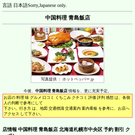
言語 日本語
Sorry,Japanese only.
中国料理 青島飯店
写真提供 ： ホットペッパー.jp
今後、
中国料理 青島飯店
情報を、更に充実予定。
お店の 料理 味 グルメ 口コミ くちこみ クチコミ 評価 評判 感想 は、各個
人の判断で参考にして
下さい。行き方 は、地図 交通標識 交通案内 案内看板 を参考に、お店へ
アクセス して下さい。
店情報 中国料理 青島飯店 北海道札幌市中央区 予約 割引 ク