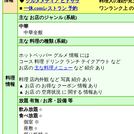
情報
◆
グルメメディア ヒトサラ
料理人の顔が見
■
一休.comレストラン 予約
ワンランク上 の
主な お店のジャンル (系統)
中華
中華全般
主な 料理の種類 (系統)
ホットペッパー グルメ 情報 には
コース 料理 ドリンク ランチ テイクアウト など
お店の
主な料理メニュー
など 紹介 あり
料理
料理 店内外観 など 写真 紹介 あり
情報
▲ お店 の お得な クーポン 情報 あり
▲ お店 の 空席状況 に 関する 情報あり
放題 有無 / お席・設備 等
飲み放題 ○
食べ放題 ○
個室 ※
座敷 ○