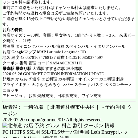
ャンセル料を請求致します。
事前にご連絡をいただければキャンセル料金は請求いたしません。
ご予約時間から遅れる場合は必ずご連絡お願いいたします。
ご連絡が無く15分以上ご来店がない場合はキャンセルとさせていただきま
す。
お店の特長
お店サイズ：～80席、客層：男女半々、1組当たり人数：～3人、来店ピー
ク時間：～21時
居酒屋 ダイニングバー・バル 海鮮 スペインバル・イタリアンバール
お店
Googleマップ MAP
Latitude Longitude DD
地図 経度 43.05781674768137 緯度 141.35160350274597
クーポン 番号 管理 コード 9A54A0C3C971F1
最寄駅 最寄り駅
大通駅 すすきの駅 狸小路駅
2026-06-26 GOURMET COUPON INFORMATION UPDATE
卵焼き からあげ 塩辛 エビ料理 カキ料理・オイスター カニ料理 刺身
フライドポテト 天ぷら なめろう レバー ステーキ パスタ ペペロンチーノ
ニョッキ
アヒージョ 。 お酒 焼酎充実、日本酒充実、ワイン充実
店情報： 一鱗酒場 ［ 北海道札幌市中央区 ］ - 予約 割引 ク
ーポン
2026.07.20 coupon/gourmet/01/ All rights reserved.
PC HTTPS SSL用 SSL/TLSサーバ証明書 Let's Encrypt レッ