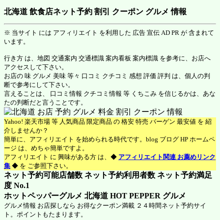
北海道 飲食店ネット予約 割引 クーポン グルメ 情報
※ 当サイト には アフィリエイト を利用した 広告 宣伝 AD PR が 含まれて
います。
行き方 は、地図 交通案内 交通標識 案内看板 案内標識 を参考に、お店へ
アクセスして下さい。
お店の 味 グルメ 美味 等々 口コミ クチコミ 感想 評価 評判 は、個人の判
断で参考にして下さい。
言えることは、 口コミ情報 クチコミ情報 等 くちこみ を信じるかは、あな
たの判断だと言うことです。
Yahoo! 楽天市場 等 人気商品 限定商品 の 格安 特売 バーゲン 最安値 を 紹
介しませんか？
簡単に、アフィリエイト を始められる時代です。blog ブログ HP ホームペ
ージ は、めちゃ簡単ですよ。
アフィリエイト に 興味がある方 は、◆
アフィリエイト関連 お薦めリンク
集
◆ を ご参照下さい。
ネット予約可能店舗数 ネット予約利用者数 ネット予約満足
度 No.1
ホットペッパーグルメ 北海道
HOT PEPPER グルメ
グルメ情報 お店探しなら お得なクーポン満載 ２４時間ネット予約サイ
ト。ポイントもたまります。