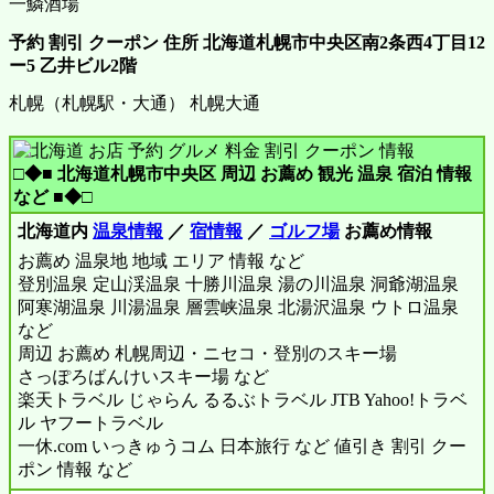
一鱗酒場
予約 割引 クーポン 住所 北海道札幌市中央区南2条西4丁目12
ー5 乙井ビル2階
札幌（札幌駅・大通） 札幌大通
□◆■ 北海道札幌市中央区 周辺 お薦め 観光 温泉 宿泊 情報
など ■◆□
北海道内
温泉情報
／
宿情報
／
ゴルフ場
お薦め情報
お薦め 温泉地 地域 エリア 情報 など
登別温泉 定山渓温泉 十勝川温泉 湯の川温泉 洞爺湖温泉
阿寒湖温泉 川湯温泉 層雲峡温泉 北湯沢温泉 ウトロ温泉
など
周辺 お薦め 札幌周辺・ニセコ・登別のスキー場
さっぽろばんけいスキー場 など
楽天トラベル じゃらん るるぶトラベル JTB Yahoo!トラベ
ル ヤフートラベル
一休.com いっきゅうコム 日本旅行 など 値引き 割引 クー
ポン 情報 など