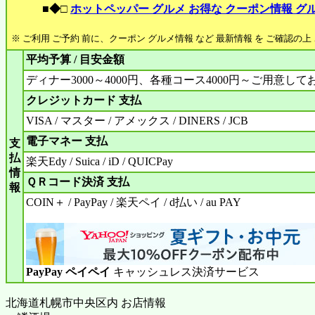
■◆□
ホットペッパー グルメ お得な クーポン情報 グ
※ ご利用 ご予約 前に、クーポン グルメ情報 など 最新情報 を ご確認の
平均予算 / 目安金額
ディナー3000～4000円、各種コース4000円～ご用意し
クレジットカード 支払
VISA / マスター / アメックス / DINERS / JCB
電子マネー 支払
支
払
楽天Edy / Suica / iD / QUICPay
情
ＱＲコード決済 支払
報
COIN＋ / PayPay / 楽天ペイ / d払い / au PAY
PayPay ペイペイ
キャッシュレス決済サービス
北海道札幌市中央区内 お店情報