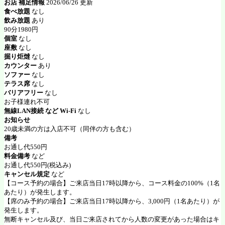
お店 補足情報
2026/06/26 更新
食べ放題
なし
飲み放題
あり
90分1980円
個室
なし
座敷
なし
掘り炬燵
なし
カウンター
あり
ソファー
なし
テラス席
なし
バリアフリー
なし
お子様連れ不可
無線LAN接続 など Wi-Fi
なし
お知らせ
20歳未満の方は入店不可（同伴の方も含む）
備考
お通し代550円
料金備考
など
お通し代550円(税込み)
キャンセル規定
など
【コース予約の場合】ご来店当日17時以降から、コース料金の100%（1名
あたり）が発生します。
【席のみ予約の場合】ご来店当日17時以降から、3,000円（1名あたり）が
発生します。
無断キャンセル及び、当日ご来店されてから人数の変更があった場合はキ