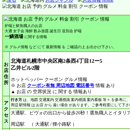
戻る
北海道内
お店ジャンル
お店情報 Home
炉端と鮮魚職人のお店
大通 女子会 海鮮 飲み放題 誕生日 送別会 炉端
一鱗酒場
に関する情報
※ グルメ情報 など にて 最新情報 を ご確認の上 お出かけ下さい。
北海道札幌市中央区南2条西4丁目12ー5
お
乙井ビル2階
店
住
ホットペッパー クーポン グルメ情報
所
※ お店
クーポン有無 周辺地図 電話番号
情報 あり
▲ お店 の 空席状況 に 関する 情報あり
行き方
は、地図 交通案内 交通標識 案内標識 案内看板 等々 を参考に
ア
周辺 駅情報 は お店 から 遠い場合 があります。ご参考程度にして下さ
ク
大通駅、ピヴォの出口から徒歩20秒！選魚職人とイタリ
セ
ス
周辺駅 （ 大通駅 / 狸小路駅 ）