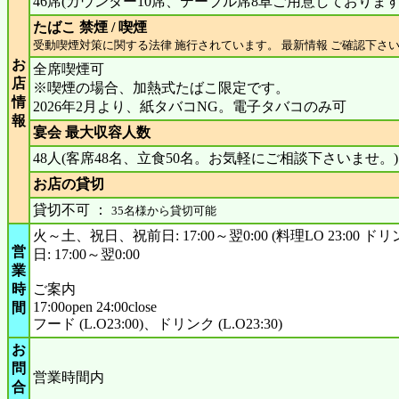
46席(カウンター10席、テーブル席8卓ご用意しております
たばこ 禁煙 / 喫煙
受動喫煙対策に関する法律 施行されています。 最新情報 ご確認下さ
お
全席喫煙可
店
※喫煙の場合、加熱式たばこ限定です。
情
2026年2月より、紙タバコNG。電子タバコのみ可
報
宴会 最大収容人数
48人(客席48名、立食50名。お気軽にご相談下さいませ。)
お店の貸切
貸切不可 ：
35名様から貸切可能
火～土、祝日、祝前日: 17:00～翌0:00 (料理LO 23:00 ドリンク
営
日: 17:00～翌0:00
業
時
ご案内
17:00open 24:00close
間
フード (L.O23:00)、ドリンク (L.O23:30)
お
問
営業時間内
合