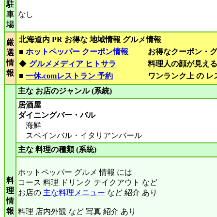
駐
車
なし
場
北海道内 PR お得な 地域情報 グルメ情報
厳
■
ホットペッパー クーポン情報
お得なクーポン・
選
情
◆
グルメメディア ヒトサラ
料理人の顔が見え
報
■
一休.comレストラン 予約
ワンランク上 の 
主な お店のジャンル (系統)
居酒屋
ダイニングバー・バル
海鮮
スペインバル・イタリアンバール
主な 料理の種類 (系統)
ホットペッパー グルメ 情報 には
料
コース 料理 ドリンク テイクアウト など
理
お店の
主な料理メニュー
など 紹介 あり
情
報
料理 店内外観 など 写真 紹介 あり