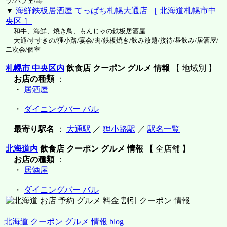
ツ/パフェ/苺
▼
海鮮鉄板居酒屋 てっぱち札幌大通店 ［ 北海道札幌市中
央区 ］
和牛、海鮮、焼き鳥、もんじゃの鉄板居酒屋
大通/すすきの/狸小路/宴会/肉/鉄板焼き/飲み放題/接待/昼飲み/居酒屋/
二次会/個室
札幌市 中央区内
飲食店 クーポン グルメ 情報
【 地域別 】
お店の種類
：
・
居酒屋
・
ダイニングバー バル
最寄り駅名
：
大通駅
／
狸小路駅
／
駅名一覧
北海道内
飲食店 クーポン グルメ 情報
【 全店舗 】
お店の種類
：
・
居酒屋
・
ダイニングバー バル
北海道 クーポン グルメ 情報 blog