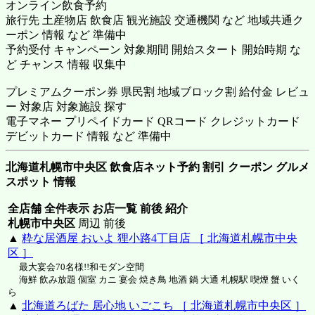
オンライン飲食予約
旅行先 土産物店 飲食店 観光施設 交通機関 など 地域共通ク
ーポン 情報 など 準備中
予約受付 キャンペーン 対象期間 開始スタート 開始時期 な
ど チャンス 情報 収集中
プレミアムクーポン券 県民割 地域ブロック割 給付金 レビュ
ー 対象店 対象施設 探す
電子マネー プリペイドカード QRコード クレジットカード
デビットカード 情報 など 準備中
北海道札幌市中央区 飲食店ネット予約 割引 クーポン グルメ
スポット 情報
全店舗 全件表示 お店一覧 前後 紹介
札幌市中央区
周辺 前後
▲
粋な居酒屋 おいよ 狸小路4丁目店 ［ 北海道札幌市中央
区 ］
最大宴会70名様!!和モダン空間
海鮮 飲み放題 個室 カニ 宴会 焼き鳥 地酒 鍋 大通 札幌駅 喫煙 蟹 いく
ら
▲
北海道ろばた 居心地 いごこち ［ 北海道札幌市中央区 ］