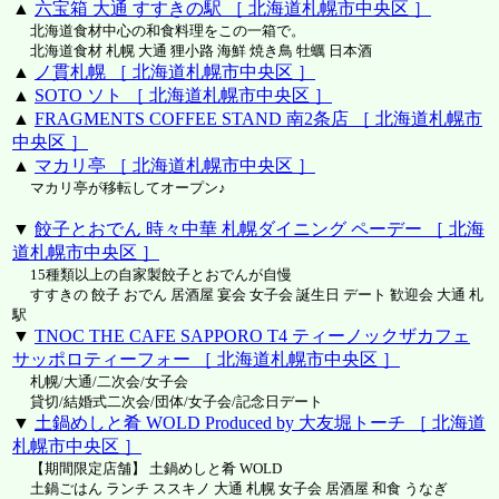
▲
六宝箱 大通 すすきの駅 ［ 北海道札幌市中央区 ］
北海道食材中心の和食料理をこの一箱で。
北海道食材 札幌 大通 狸小路 海鮮 焼き鳥 牡蠣 日本酒
▲
ノ貫札幌 ［ 北海道札幌市中央区 ］
▲
SOTO ソト ［ 北海道札幌市中央区 ］
▲
FRAGMENTS COFFEE STAND 南2条店 ［ 北海道札幌市
中央区 ］
▲
マカリ亭 ［ 北海道札幌市中央区 ］
マカリ亭が移転してオープン♪
▼
餃子とおでん 時々中華 札幌ダイニング ペーデー ［ 北海
道札幌市中央区 ］
15種類以上の自家製餃子とおでんが自慢
すすきの 餃子 おでん 居酒屋 宴会 女子会 誕生日 デート 歓迎会 大通 札
駅
▼
TNOC THE CAFE SAPPORO T4 ティーノックザカフェ
サッポロティーフォー ［ 北海道札幌市中央区 ］
札幌/大通/二次会/女子会
貸切/結婚式二次会/団体/女子会/記念日デート
▼
土鍋めしと肴 WOLD Produced by 大友堀トーチ ［ 北海道
札幌市中央区 ］
【期間限定店舗】 土鍋めしと肴 WOLD
土鍋ごはん ランチ ススキノ 大通 札幌 女子会 居酒屋 和食 うなぎ