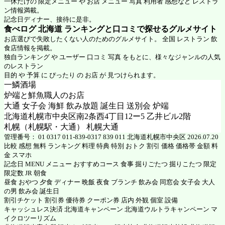
一休だけの 限定メニュー や お店 メニュー 写真 利用者 感想など レストラ
ン情報満載。
記念日ディナー、接待に是非。
食べログ 北海道 ランキングと口コミで探せるグルメサイト
お店選びで失敗したくない人のためのグルメサイト。 全国 レストラン 飲
食店情報を掲載。
独自ランキング や ユーザー 口コミ 写真 をもとに、様々なジャンルの人気
のレストラン
目的 や 予算 に ぴったり の お店 が 見つけられます。
一鱗酒場
炉端と鮮魚職人のお店
大通 女子会 海鮮 飲み放題 誕生日 送別会 炉端
北海道札幌市中央区南2条西4丁目12ー5 乙井ビル2階
札幌（札幌駅・大通） 札幌大通
管理番号： 01 0317 011-839-0317 839 011 北海道札幌市中央区 2026.07.20
比較 感想 無料 ランキング 料理 特典 特別 おトク 割引 価格 価格帯 金額 料
金 スマホ
記念日 MENU メニュー おすすめコース 食事 掘りごたつ 掘りこたつ 限定
限定数 JR 朝食
昼食 おやつ 夕食 ディナー 晩飯 夜食 ブランチ 飲み会 同窓会 女子会 大人
の男 飲み会 誕生日
割引チケット 割引券 優待券 クーポン券 店内 外観 個室 設備
キャッシュレス決済 北海道キャンペーン 北海道ウルトラキャンペーン マ
イクロツーリズム