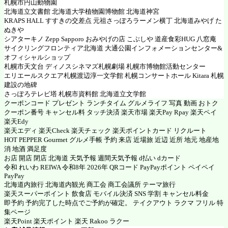
札幌市円山動物園
北海道立文書館 北海道大学植物園博物館 北海道神宮
KRAPS HALL すすきの交差点 元祖さっぽろラーメン横丁 北海道みやげ た
ぬきや
シアターキノ Zepp Sapporo おみやげの店 こぶしや 道産食彩HUG 八窓庵
サイクリングフロンティア北海道 大通公園インフォメーションセンター&
オフィシャルショップ
札幌市天文台 ディノスシネマズ札幌劇場 札幌市博物館活動センター
エリエールスクエア札幌渡辺淳一文学館 札幌コンサートホール Kitara 札幌
建設の地碑
さっぽろテレビ塔 札幌市資料館 北海道立文学館
クーポンコード プレゼント ランチタイム グルメライフ 写真 動画 おトク
クーポン番号 キャンセル料 タッチ決済 楽天市場 楽天Pay Rpay 楽天ペイ
楽天Edy
楽天エディ 楽天Check 楽天チェック 楽天ポイントカード リクルート
HOT PEPPER Gourmet グルメ手帳 予約 来店 近場旅 近辺 近所 地元 地産地
消 地酒 満足度
お店 開店 閉店 北海道 天気予報 週間天気予報 d払い dカード
令和 れいわ REIWA 令和8年 2026年 QRコード PayPayポイント ペイペイ
PayPay
北海道内旅行 北海道内観光 商工会 商工会議所 テーマ旅行
楽天スーパーポイント 飲食店 モバイル決済 SNS 学割 キャンセル料金
即予約 予約完了した時点でご予約が確定。 テイクアウト ラクマ フリル 特
集ページ
楽天Point 楽天ポイント 楽天 Rakoo ラクー