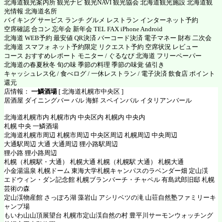
北海道観光案内所 観光ナビ 観光NAVI 観光協会 北海道観光施設 北海道観
光情報 北海道名所
バイキング サービス ランチ グルメ レストラン インターネット予約
空席確認 合コン 忘年会 新年会 TEL FAX iPhone Android
北海道 WEB予約 最安値 QR決済 バーコード決済 電子マネー 財布 二次会
北海道 スマフォ ネット予約限定 リクエスト予約 空席状況 レビュー
コース おすすめレポート モニター / ぐるなび 北海道 フリーペーパー
北海道の春夏秋冬 旬の味 季節の料理 季節の味覚 値引き
キャッシュレス化 / 食べログ / 一休レストラン / 電子決済 飲食店 ポイント
還元
店情報：
一鱗酒場
[ 北海道札幌市中央区 ]
居酒屋 ダイニングバー バル 海鮮 スペインバル イタリアンバール
北海道札幌市内 札幌市内 中央区内 札幌内 中央内
札幌 中央 一鱗酒場
北海道札幌市周辺 札幌市周辺 中央区周辺 札幌周辺 中央周辺
大通駅周辺 大通 大通周辺 狸小路駅周辺
狸小路 狸小路周辺
札幌（札幌駅・大通） 札幌大通 札幌（札幌駅 大通） 札幌大通
小金湯温泉 札幌ドーム 東海大学札幌キャンパスのラベンダー畑 定山渓
エドウィン・ダン記念館 札幌ブランバーチ・チャペル 有島武郎旧邸 札幌
芸術の森
定山渓物産館 さっぽろ湖 藻岩山 アシリベツの滝 山荘自然塾ファミリーキ
ャンプ場
もいわ山山頂展望台 札幌市定山渓自然の村 豊平川サーモンウォッチング