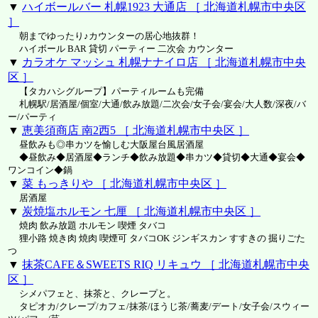
▼
ハイボールバー 札幌1923 大通店 ［ 北海道札幌市中央区
］
朝までゆったり♪カウンターの居心地抜群！
ハイボール BAR 貸切 パーティー 二次会 カウンター
▼
カラオケ マッシュ 札幌ナナイロ店 ［ 北海道札幌市中央
区 ］
【タカハシグループ】パーティルームも完備
札幌駅/居酒屋/個室/大通/飲み放題/二次会/女子会/宴会/大人数/深夜/バ
ー/パーティ
▼
恵美須商店 南2西5 ［ 北海道札幌市中央区 ］
昼飲みも◎串カツを愉しむ大阪屋台風居酒屋
◆昼飲み◆居酒屋◆ランチ◆飲み放題◆串カツ◆貸切◆大通◆宴会◆
ワンコイン◆鍋
▼
菜 もっきりや ［ 北海道札幌市中央区 ］
居酒屋
▼
炭焼塩ホルモン 七厘 ［ 北海道札幌市中央区 ］
焼肉 飲み放題 ホルモン 喫煙 タバコ
狸小路 焼き肉 焼肉 喫煙可 タバコOK ジンギスカン すすきの 掘りごた
つ
▼
抹茶CAFE＆SWEETS RIQ リキュウ ［ 北海道札幌市中央
区 ］
シメパフェと、抹茶と、クレープと。
タピオカ/クレープ/カフェ/抹茶/ほうじ茶/蕎麦/デート/女子会/スウィー