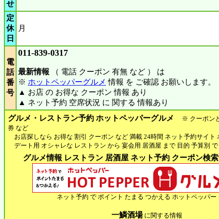
せ
定
休
月
日
011-839-0317
電
最新情報
（ 電話 クーポン 有無 など ） は
話
※
ホットペッパーグルメ
情報 を ご確認 お願いします。
番
▲ お店 の お得な クーポン 情報 あり
号
▲ ネット予約 空席状況 に 関する 情報あり
グルメ・レストラン予約 ホットペッパーグルメ
※ クーポン
券 など
お店探しなら お得な 割引 クーポン など 満載 24時間 ネット予約サイト
デート用 オシャレな レストラン から 宴会用 居酒屋 まで 目的 予算別 で
グルメ情報 レストラン 居酒屋 ネット予約 クーポン検索 H
ネット予約 で ポイント たまる つかえる ホットペッパー
一鱗酒場
に関する情報