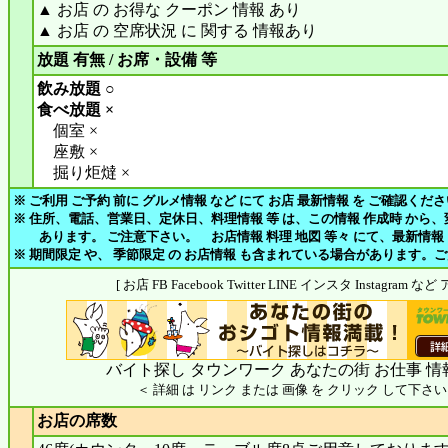
▲ お店 の お得な クーポン 情報 あり
▲ お店 の 空席状況 に 関する 情報あり
放題 有無 / お席・設備 等
飲み放題 ○
食べ放題 ×
個室 ×
座敷 ×
掘り炬燵 ×
※ ご利用 ご予約 前に グルメ情報 など にて お店 最新情報 を ご確認くだ
※ 住所、電話、営業日、定休日、料理情報 等 は、この情報 作成時 から
あります。 ご注意下さい。 お店情報 料理 地図 等々 にて、最新情報
※ 期間限定 や、 季節限定 の お店情報 も含まれている場合があります。
[ お店 FB Facebook Twitter LINE インスタ Instagram
バイト探し タウンワーク あなたの街 お仕事 情
＜ 詳細 は リンク または 画像 を クリック して下さい
お店の席数