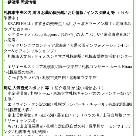
一鱗酒場 周辺情報
札幌市中央区内 周辺 お薦め観光地 / お店情報 / インスタ映え 等
（ 只今
準備中 ）
KRAPS HALL / すすきの交差点 / 元祖さっぽろラーメン横丁 / 北海道み
やげ たぬきや /
シアターキノ / Zepp Sapporo / おみやげの店 こぶしや / 道産食彩HUG /
八窓庵 /
サイクリングフロンティア北海道 / 大通公園インフォメーションセン
ター&オフィシャルショップ /
札幌市天文台 / ディノスシネマズ札幌劇場 / 札幌市博物館活動センター
/
エリエールスクエア札幌渡辺淳一文学館 / 札幌コンサートホール Kitara
/ 札幌建設の地碑 /
さっぽろテレビ塔 / 札幌市資料館 / 北海道立文学館
周辺 人気観光スポット 等
（ 紹介場所 が 遠い場合 あり ）
小金湯温泉 / 札幌ドーム / 東海大学札幌キャンパスのラベンダー畑 / 定
山渓 /
エドウィン・ダン記念館 / 札幌ブランバーチ・チャペル / 有島武郎旧邸
/ 札幌芸術の森 /
定山渓物産館 / さっぽろ湖 / 藻岩山 / アシリベツの滝 / 山荘自然塾ファ
ミリーキャンプ場 /
もいわ山山頂展望台 / 札幌市定山渓自然の村 / 豊平川サーモンウォッチ
ング / 札幌市円山動物園 /