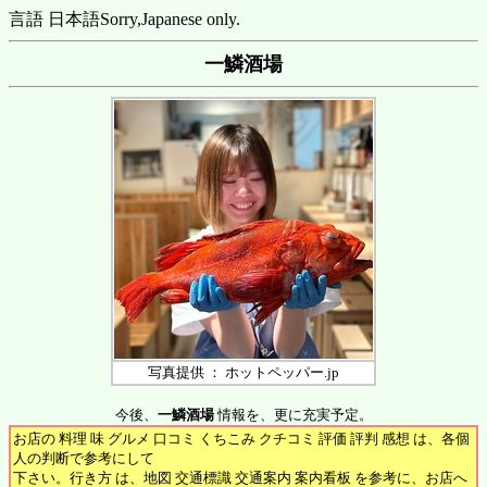
言語 日本語
Sorry,Japanese only.
一鱗酒場
写真提供 ： ホットペッパー.jp
今後、
一鱗酒場
情報を、更に充実予定。
お店の 料理 味 グルメ 口コミ くちこみ クチコミ 評価 評判 感想 は、各個
人の判断で参考にして
下さい。行き方 は、地図 交通標識 交通案内 案内看板 を参考に、お店へ