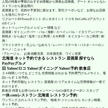
人気の特集や季節のおすすめ情報から簡単お店検索。デート オシャレなレ
ストランから宴会用の
居酒屋まで、目的や予算別に探せます。割引クーポンなど、お得なお店探
しを強力にサポート。
リクルートID Pontaポイント ポンタポイント ドコモ DoCoMo dアカウント
dポイント
ホットペッパーグルメ
レビュー 情報 など
居酒屋 / ダイニングバー・バル / 海鮮 / スペインバル・イタリアンバール
卵焼き / からあげ / 塩辛 / エビ料理 / カキ料理・オイスター / カニ料理 / 刺
身 /
フライドポテト / 天ぷら / なめろう / レバー / ステーキ / パスタ / ペペロン
チーノ / ニョッキ
/ アヒージョ 。 お酒 焼酎充実、日本酒充実、ワイン充実
北海道 ネット予約できる レストラン 居酒屋 探すなら
PayPayグルメ
旧 Yahoo!ロコ Yahoo!ダイニング Yahoo!予約 飲食店
２４時間 いつでも どこでも 空席情報 がわかる 予約専門グルメサイト。電
話いらず １分予約。
ネット予約可能な レストラン 居酒屋 の リアルタイムな空席情報が一発で
わかります。
飲食店 何度もお得 GoGoキャンペーン GoGo値引きクーポン スタンプ
一休.comレストラン 北海道
レストラン予約
ワンランク上の レストラン予約。 地域 や ジャンル から カンタン検索、
ネット予約。