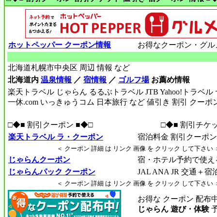
ホットペッパー クーポン情報
お得なクーポン・グル
北海道札幌市中央区 周辺 情報 など
北海道内
温泉情報
／
宿情報
／
ゴルフ場
お薦め情報
楽天トラベル じゃらん るるぶトラベル JTB Yahoo!トラベ
一休.com いっきゅうコム 日本旅行 など 値引き 割引 クーポ
□◆■ 割引クーポン ■◆□
□◆■ 割引チケッ
楽天トラベル ラ・クーポン
宿泊料金 割引クーポン R
＜ クーポン 詳細 は リンク 画像 を クリック して下さい 
じゃらんクーポン
宿・ホテル予約で使え
じゃらんパック クーポン
JAL ANA JR 交通＋
＜ クーポン 詳細 は リンク 画像 を クリック して下さい 
お得な クーポン 配布
じゃらん 遊び・体験