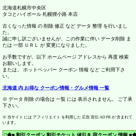
北海道札幌市中央区
タコとハイボール 札幌狸小路 本店
古くなった情報 の 削除 修正 など データ 整理 を行いまし
た。
誠に申し訳ございませんが、この作業に伴い データ削除 ま
たは 一部 ＵＲＬ が 変更になりました。
お手数ですが、以下 ホームページ アドレスから 再度 検索
お願いします。
または、 ホットペッパー クーポン 情報 など ご利用下さ
い。
北海道 内 お得な クーポン情報・グルメ情報 一覧
※ データ 削除 の場合は 一覧 には 表示されません。 ご了承
下さい。
※ 当サイト には アフィリエイト を利用した 広告 宣伝 AD PR が 含まれて
います。
□◆■ 割引クーポン 割引チケット 値引き 宿クーポン 情報 ■◆