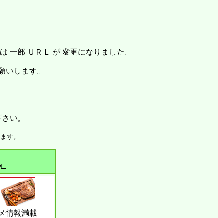
。
 一部 ＵＲＬ が 変更になりました。
お願いします。
下さい。
います。
□
メ情報満載