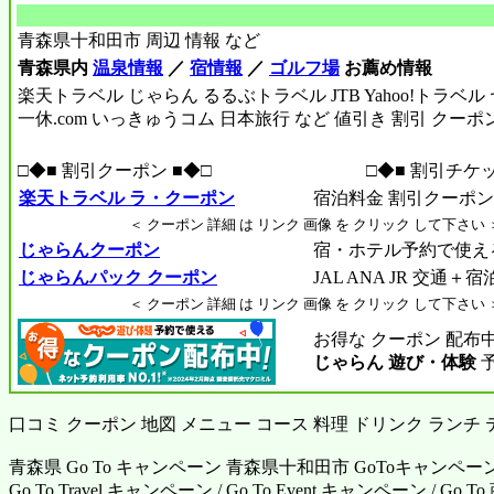
青森県十和田市 周辺 情報 など
青森県内
温泉情報
／
宿情報
／
ゴルフ場
お薦め情報
楽天トラベル じゃらん るるぶトラベル JTB Yahoo!トラベ
一休.com いっきゅうコム 日本旅行 など 値引き 割引 クーポ
□◆■ 割引クーポン ■◆□
□◆■ 割引チケッ
楽天トラベル ラ・クーポン
宿泊料金 割引クーポン R
＜ クーポン 詳細 は リンク 画像 を クリック して下さい 
じゃらんクーポン
宿・ホテル予約で使え
じゃらんパック クーポン
JAL ANA JR 交通＋
＜ クーポン 詳細 は リンク 画像 を クリック して下さい 
お得な クーポン 配布
じゃらん 遊び・体験
口コミ クーポン 地図 メニュー コース 料理 ドリンク ランチ
青森県 Go To キャンペーン 青森県十和田市 GoToキャンペー
Go To Travel キャンペーン / Go To Event キャンペーン / G