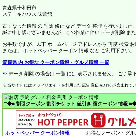
青森県十和田市
ステーキハウス 味蕾館
古くなった情報 の 削除 修正 など データ 整理 を行いました
誠に申し訳ございませんが、この作業に伴い データ削除 または
お手数ですが、以下 ホームページ アドレスから 再度 検索 
または、 ホットペッパー クーポン 情報 など ご利用下さい。
青森県 内 お得な クーポン情報・グルメ情報 一覧
※ データ 削除 の場合は 一覧 には 表示されません。 ご了承
※ 当サイト には アフィリエイト を利用した 広告 宣伝 AD PR が 含まれて
□◆■ 割引クーポン 割引チケット 値引き 宿クーポン 情報 ■◆
ホットペッパー クーポン情報
お得なクーポン・グル