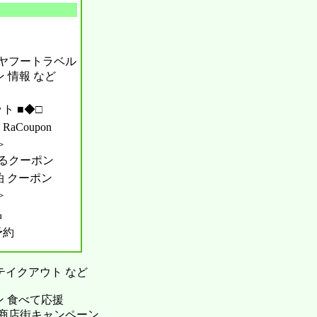
ル ヤフートラベル
ン 情報 など
ト ■◆□
aCoupon
＞
るクーポン
宿泊 クーポン
＞
中
予約
 テイクアウト など
ン 食べて応援
o To 商店街キャンペーン