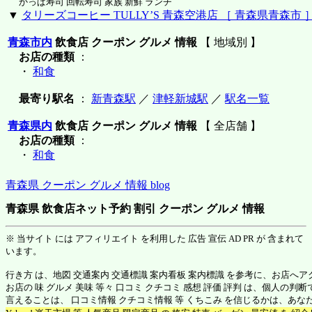
かっぱ寿司 回転寿司 家族 新鮮 ランチ
▼
タリーズコーヒー TULLY’S 青森空港店 ［ 青森県青森市 
青森市内
飲食店 クーポン グルメ 情報
【 地域別 】
お店の種類
：
・
和食
最寄り駅名
：
新青森駅
／
津軽新城駅
／
駅名一覧
青森県内
飲食店 クーポン グルメ 情報
【 全店舗 】
お店の種類
：
・
和食
青森県 クーポン グルメ 情報 blog
青森県 飲食店ネット予約 割引 クーポン グルメ 情報
※ 当サイト には アフィリエイト を利用した 広告 宣伝 AD PR が 含まれて
います。
行き方 は、地図 交通案内 交通標識 案内看板 案内標識 を参考に、お店へ
お店の 味 グルメ 美味 等々 口コミ クチコミ 感想 評価 評判 は、個人の
言えることは、 口コミ情報 クチコミ情報 等 くちこみ を信じるかは、あ