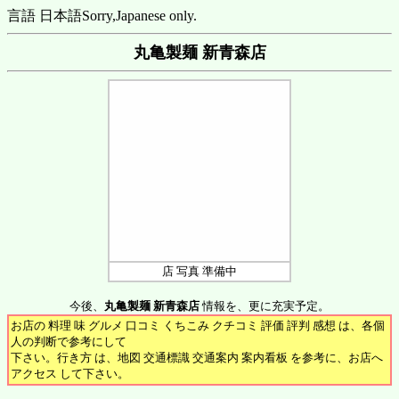
言語 日本語
Sorry,Japanese only.
丸亀製麺 新青森店
店 写真 準備中
今後、
丸亀製麺 新青森店
情報を、更に充実予定。
お店の 料理 味 グルメ 口コミ くちこみ クチコミ 評価 評判 感想 は、各個
人の判断で参考にして
下さい。行き方 は、地図 交通標識 交通案内 案内看板 を参考に、お店へ
アクセス して下さい。