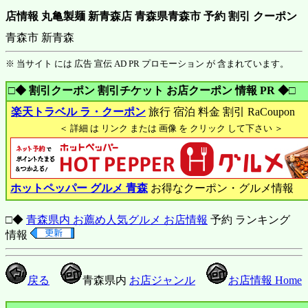
店情報 丸亀製麺 新青森店 青森県青森市 予約 割引 クーポン
青森市 新青森
※ 当サイト には 広告 宣伝 AD PR プロモーション が 含まれています。
□◆ 割引クーポン 割引チケット お店クーポン 情報 PR ◆□
楽天トラベル ラ・クーポン
旅行 宿泊 料金 割引 RaCoupon
＜ 詳細 は リンク または 画像 を クリック して下さい ＞
ホットペッパー グルメ 青森
お得なクーポン・グルメ情報
□◆
青森県内 お薦め人気グルメ お店情報
予約 ランキング
情報
戻る
青森県内
お店ジャンル
お店情報 Home