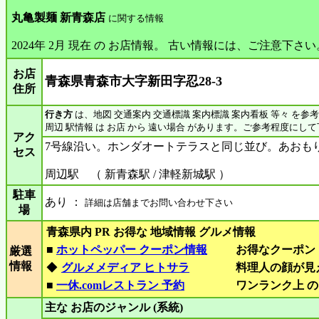
丸亀製麺 新青森店
に関する情報
2024年 2月 現在 の お店情報。 古い情報には、ご注意下さい
お店
青森県青森市大字新田字忍28-3
住所
行き方
は、地図 交通案内 交通標識 案内標識 案内看板 等々 を参
周辺 駅情報 は お店 から 遠い場合 があります。ご参考程度にし
アク
7号線沿い。ホンダオートテラスと同じ並び。あおも
セス
周辺駅 （ 新青森駅 / 津軽新城駅 ）
駐車
あり ：
詳細は店舗までお問い合わせ下さい
場
青森県内 PR お得な 地域情報 グルメ情報
■
ホットペッパー クーポン情報
お得なクーポン
厳選
情報
◆
グルメメディア ヒトサラ
料理人の顔が見
■
一休.comレストラン 予約
ワンランク上 の
主な お店のジャンル (系統)