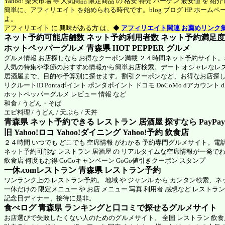
Yahoo! 楽天市場 等 人気商品 限定商品 の 格安 特売 バーゲン 最安値 を 
簡単に、アフィリエイト を始められる時代です。blog ブログ HP ホーム
よ。
アフィリエイト に 興味がある方 は、◆
アフィリエイト関連 お薦めリンク
ネット予約可能店舗数 ネット予約利用者数 ネット予約満足度 N
ホットペッパーグルメ 青森県
HOT PEPPER グルメ
グルメ情報 お店探しなら お得なクーポン満載 ２４時間ネット予約サイト
人気の特集や季節のおすすめ情報から簡単お店検索。デート オシャレなレ
居酒屋まで、目的や予算別に探せます。割引クーポンなど、お得なお店探
リクルートID Pontaポイント ポンタポイント ドコモ DoCoMo dアカウント
ホットペッパーグルメ
レビュー 情報 など
和食 / うどん・そば
エビ料理 / うどん / 天ぷら / 天丼
青森県 ネット予約できる レストラン 居酒屋 探すなら PayPa
旧 Yahoo!ロコ Yahoo!ダイニング Yahoo!予約 飲食店
２４時間 いつでも どこでも 空席情報 がわかる 予約専門グルメサイト。電
ネット予約可能な レストラン 居酒屋 の リアルタイムな空席情報が一発で
飲食店 何度もお得 GoGoキャンペーン GoGo値引きクーポン スタンプ
一休.comレストラン 青森県
レストラン予約
ワンランク上の レストラン予約。 地域 や ジャンル から カンタン検索、
一休だけの 限定メニュー や お店 メニュー 写真 利用者 感想など レストラ
記念日ディナー、接待に是非。
食べログ 青森県 ランキングと口コミで探せるグルメサイト
お店選びで失敗したくない人のためのグルメサイト。 全国 レストラン 飲