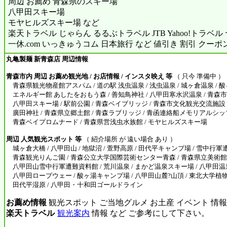
周辺 お薦め 青森県のスキー場
八甲田スキー場
モヤヒルズスキー場 など
楽天トラベル じゃらん るるぶトラベル JTB Yahoo!トラベ
一休.com いっきゅうコム 日本旅行 など 値引き 割引 クーポ
丸亀製麺 新青森店 周辺情報
青森市内 周辺 お薦め観光地 / お店情報 / インスタ映え 等
（ 只今 準備中 ）
青森県観光物産館アスパム / 道の駅 浅虫温泉 / 浅虫温泉 / 城ヶ倉温泉 / 酸
エネルギー館 あしたをおもう森 / 善知鳥神社 / 八甲田寒水沢温泉 / 青森
八甲田スキー場 / 駅前公園 / 青森ベイブリッジ / 青森市文化観光交流施設 
廣田神社 / 青森県立郷土館 / 青森ラブリッジ / 青函連絡船メモリアルシッ
青森ベイプロムナード / 青森県営浅虫水族館 / モヤヒルズスキー場
周辺 人気観光スポット 等
（ 紹介場所 が 遠い場合 あり ）
城ヶ倉大橋 / 八甲田山 / 地獄沼 / 萱野高原 / 田代平キャンプ場 / 雪中行軍
青森観光りんご園 / 青森公立大学国際芸術センター青森 / 青森県立美術館 
八甲田山雪中行軍遭難資料館 / 荒川温泉 / まかど温泉スキー場 / 八甲田温泉
八甲田ロープウェー / 酸ヶ湯キャンプ場 / 八甲田山麓?山頂 / 東北大学植
田代平湿原 / 八甲田・十和田ゴールドライン
お薦め情報
観光スポット ご当地グルメ お土産 イベント 情報
楽天トラベル
観光案内
情報 など ご参考にして下さい。