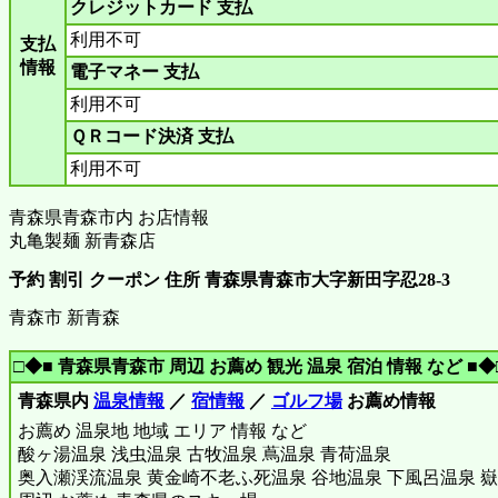
クレジットカード 支払
利用不可
支払
情報
電子マネー 支払
利用不可
ＱＲコード決済 支払
利用不可
青森県青森市内 お店情報
丸亀製麺 新青森店
予約 割引 クーポン 住所 青森県青森市大字新田字忍28-3
青森市 新青森
□◆■ 青森県青森市 周辺 お薦め 観光 温泉 宿泊 情報 など ■◆
青森県内
温泉情報
／
宿情報
／
ゴルフ場
お薦め情報
お薦め 温泉地 地域 エリア 情報 など
酸ヶ湯温泉 浅虫温泉 古牧温泉 蔦温泉 青荷温泉
奥入瀬渓流温泉 黄金崎不老ふ死温泉 谷地温泉 下風呂温泉 嶽