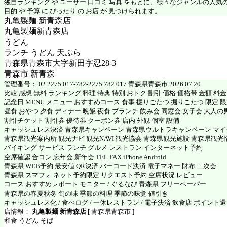
独自ランキング や ユーザー 口コミ 写真 をもとに、様々なジャンルの人気
目的 や 予算 に ぴったり の お店 が 見つけられます。
丸亀製麺 新青森店
丸亀製麺新青森店
うどん
ランチ うどん 天ぷら
青森県青森市大字新田字忍28-3
青森市 新青森
管理番号： 02 2275 017-782-2275 782 017 青森県青森市 2026.07.20
比較 感想 無料 ランキング 料理 特典 特別 おトク 割引 価格 価格帯 金額 料
記念日 MENU メニュー おすすめコース 食事 掘りごたつ 掘りこたつ 限定 限定
昼食 おやつ 夕食 ディナー 晩飯 夜食 ブランチ 飲み会 同窓会 女子会 大人の
割引チケット 割引券 優待券 クーポン券 店内 外観 個室 設備
キャッシュレス決済 青森県キャンペーン 青森県ウルトラキャンペーン マ
青森県観光案内所 観光ナビ 観光NAVI 観光協会 青森県観光施設 青森県観光
バイキング サービス ランチ グルメ レストラン インターネット予約
空席確認 合コン 忘年会 新年会 TEL FAX iPhone Android
青森県 WEB予約 最安値 QR決済 バーコード決済 電子マネー 財布 二次会
青森県 スマフォ ネット予約限定 リクエスト予約 空席状況 レビュー
コース おすすめレポート モニター / ぐるなび 青森県 フリーペーパー
青森県の春夏秋冬 旬の味 季節の料理 季節の味覚 値引き
キャッシュレス化 / 食べログ / 一休レストラン / 電子決済 飲食店 ポイント
店情報：
丸亀製麺 新青森店
[ 青森県青森市 ]
和食 うどん そば