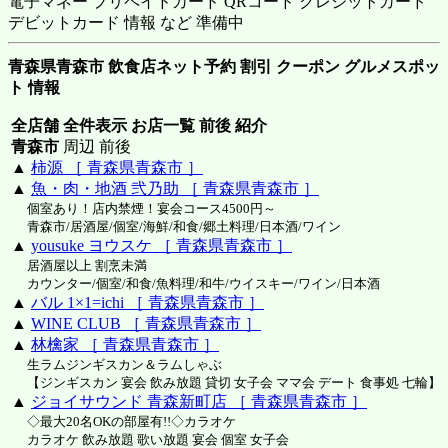
電子マネー プリペイドカード QRコード クレジットカード
デビットカード 情報 など 準備中
青森県青森市 飲食店ネット予約 割引 クーポン グルメスポッ
ト 情報
全店舗 全件表示 お店一覧 前後 紹介
青森市
周辺 前後
▲
柿源 ［ 青森県青森市 ］
▲
魚・肉・地酒 弐乃助 ［ 青森県青森市 ］
個室あり！店内禁煙！宴会コース4500円～
青森市/居酒屋/個室/海鮮/和食/郷土料理/日本酒/ワイン
▲
yousuke ヨウスケ ［ 青森県青森市 ］
居酒屋以上 割烹未満
カウンター/個室/和食/魚料理/和牛/ウイスキー/ワイン/日本酒
▲
バル 1×1=ichi ［ 青森県青森市 ］
▲
WINE CLUB ［ 青森県青森市 ］
▲
林檎家 ［ 青森県青森市 ］
生ラムジンギスカン＆ラムしゃぶ
【ジンギスカン 宴会 飲み放題 貸切 女子会 ママ会 デート 食事処 七輪】
▲
ジョイサウンド 青森新町店 ［ 青森県青森市 ］
◇最大20名OKの部屋有!!◇カラオケ
カラオケ 飲み放題 歌い放題 宴会 個室 女子会