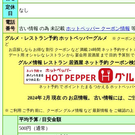
定休
なし
日
電話
番号
古い情報 の為 未記載
ホットペッパー クーポン情報
等
グルメ・レストラン予約 ホットペッパーグルメ
※ クーポン
ど
お店探しなら お得な 割引 クーポン など 満載 24時間 ネット予約サイト
デート用 オシャレな レストラン から 宴会用 居酒屋 まで 目的 予算別 で
グルメ情報 レストラン 居酒屋 ネット予約 クーポン検索 
ネット予約 で ポイント たまる つかえる ホットペッパ
2024年 2月 現在 の お店情報。 古い情報には、
※ ご利用 ご予約 前に、クーポン グルメ情報 など 最新情報 を ご確認の
平均予算 / 目安金額
500円（通常）