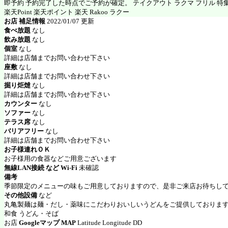
即予約 予約完了した時点でご予約が確定。 テイクアウト ラクマ フリル 特
楽天Point 楽天ポイント 楽天 Rakoo ラクー
お店 補足情報
2022/01/07 更新
食べ放題
なし
飲み放題
なし
個室
なし
詳細は店舗までお問い合わせ下さい
座敷
なし
詳細は店舗までお問い合わせ下さい
掘り炬燵
なし
詳細は店舗までお問い合わせ下さい
カウンター
なし
ソファー
なし
テラス席
なし
バリアフリー
なし
詳細は店舗までお問い合わせ下さい
お子様連れＯＫ
お子様用の食器などご用意ございます
無線LAN接続 など Wi-Fi
未確認
備考
季節限定のメニューの味もご用意しておりますので、是非ご来店お待ちし
その他設備
など
丸亀製麺は麺・だし・薬味にこだわりおいしいうどんをご提供しておりま
和食 うどん・そば
お店
Googleマップ MAP
Latitude Longitude DD