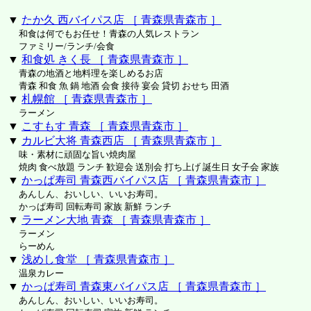
▼
たか久 西バイパス店 ［ 青森県青森市 ］
和食は何でもお任せ！青森の人気レストラン
ファミリー/ランチ/会食
▼
和食処 きく長 ［ 青森県青森市 ］
青森の地酒と地料理を楽しめるお店
青森 和食 魚 鍋 地酒 会食 接待 宴会 貸切 おせち 田酒
▼
札幌館 ［ 青森県青森市 ］
ラーメン
▼
こすもす 青森 ［ 青森県青森市 ］
▼
カルビ大将 青森西店 ［ 青森県青森市 ］
味・素材に頑固な旨い焼肉屋
焼肉 食べ放題 ランチ 歓迎会 送別会 打ち上げ 誕生日 女子会 家族
▼
かっぱ寿司 青森西バイパス店 ［ 青森県青森市 ］
あんしん、おいしい、いいお寿司。
かっぱ寿司 回転寿司 家族 新鮮 ランチ
▼
ラーメン大地 青森 ［ 青森県青森市 ］
ラーメン
らーめん
▼
浅めし食堂 ［ 青森県青森市 ］
温泉カレー
▼
かっぱ寿司 青森東バイパス店 ［ 青森県青森市 ］
あんしん、おいしい、いいお寿司。