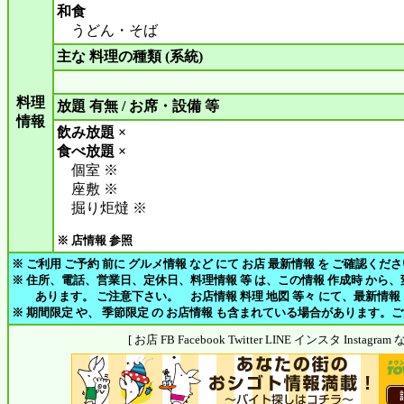
和食
うどん・そば
主な 料理の種類 (系統)
料理
放題 有無 / お席・設備 等
情報
飲み放題 ×
食べ放題 ×
個室 ※
座敷 ※
掘り炬燵 ※
※ 店情報 参照
※ ご利用 ご予約 前に グルメ情報 など にて お店 最新情報 を ご確認くだ
※ 住所、電話、営業日、定休日、料理情報 等 は、この情報 作成時 から
あります。 ご注意下さい。 お店情報 料理 地図 等々 にて、最新情報
※ 期間限定 や、 季節限定 の お店情報 も含まれている場合があります。
[ お店 FB Facebook Twitter LINE インスタ Insta