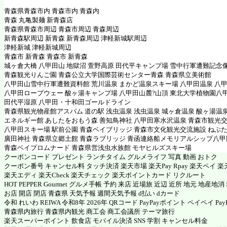
青森県青森市内 青森市内 青森内
青森 丸亀製麺 新青森店
青森県青森市周辺 青森市周辺 青森周辺
新青森駅周辺 新青森 新青森周辺 津軽新城駅周辺
津軽新城 津軽新城周辺
青森市 新青森 青森市 新青森
城ヶ倉大橋 八甲田山 地獄沼 萱野高原 田代平キャンプ場 雪中行軍遭難記念
青森観光りんご園 青森公立大学国際芸術センター青森 青森県立美術館
八甲田山雪中行軍遭難資料館 荒川温泉 まかど温泉スキー場 八甲田温泉 八
八甲田ロープウェー 酸ヶ湯キャンプ場 八甲田山麓?山頂 東北大学植物園八
田代平湿原 八甲田・十和田ゴールドライン
青森県観光物産館アスパム 道の駅 浅虫温泉 浅虫温泉 城ヶ倉温泉 酸ヶ湯温
エネルギー館 あしたをおもう森 善知鳥神社 八甲田寒水沢温泉 青森市観光
八甲田スキー場 駅前公園 青森ベイブリッジ 青森市文化観光交流施設 ねぶた
廣田神社 青森県立郷土館 青森ラブリッジ 青函連絡船メモリアルシップ八甲
青森ベイプロムナード 青森県営浅虫水族館 モヤヒルズスキー場
クーポンコード プレゼント ランチタイム グルメライフ 写真 動画 おトク
クーポン番号 キャンセル料 タッチ決済 楽天市場 楽天Pay Rpay 楽天ペイ 楽天
楽天エディ 楽天Check 楽天チェック 楽天ポイントカード リクルート
HOT PEPPER Gourmet グルメ手帳 予約 来店 近場旅 近辺 近所 地元 地産地
お店 開店 閉店 青森県 天気予報 週間天気予報 d払い dカード
令和 れいわ REIWA 令和8年 2026年 QRコード PayPayポイント ペイペイ PayP
青森県内旅行 青森県内観光 商工会 商工会議所 テーマ旅行
楽天スーパーポイント 飲食店 モバイル決済 SNS 学割 キャンセル料金