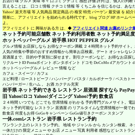
お店の 味 グルメ 美味 等々 口コミ クチコミ 感想 評価 評判 は、個人の
言えることは、 口コミ情報 クチコミ情報 等 くちこみ を信じるかは、あ
Yahoo! 楽天市場 等 人気商品 限定商品 の 格安 特売 バーゲン 最安値 を 
簡単に、アフィリエイト を始められる時代です。blog ブログ HP ホーム
よ。
アフィリエイト に 興味がある方 は、◆
アフィリエイト関連 お薦めリンク
ネット予約可能店舗数 ネット予約利用者数 ネット予約満足度 N
ホットペッパーグルメ 岩手県
HOT PEPPER グルメ
グルメ情報 お店探しなら お得なクーポン満載 ２４時間ネット予約サイト
人気の特集や季節のおすすめ情報から簡単お店検索。デート オシャレなレ
居酒屋まで、目的や予算別に探せます。割引クーポンなど、お得なお店探
リクルートID Pontaポイント ポンタポイント ドコモ DoCoMo dアカウント
ホットペッパーグルメ
レビュー 情報 など
カフェ・スイーツ / カフェ
エビ料理 / ローストビーフ / ハンバーグ / パスタ / カルボナーラ / ペスカトーレ
ハンバーガー / 生ハム 。 お酒 カクテル充実
岩手県 ネット予約できる レストラン 居酒屋 探すなら PayPa
旧 Yahoo!ロコ Yahoo!ダイニング Yahoo!予約 飲食店
２４時間 いつでも どこでも 空席情報 がわかる 予約専門グルメサイト。電
ネット予約可能な レストラン 居酒屋 の リアルタイムな空席情報が一発で
飲食店 何度もお得 GoGoキャンペーン GoGo値引きクーポン スタンプ
一休.comレストラン 岩手県
レストラン予約
ワンランク上の レストラン予約。 地域 や ジャンル から カンタン検索、
一休だけの 限定メニュー や お店 メニュー 写真 利用者 感想など レストラ