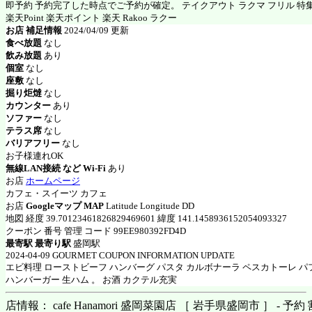
即予約 予約完了した時点でご予約が確定。 テイクアウト ラクマ フリル 特
楽天Point 楽天ポイント 楽天 Rakoo ラクー
お店 補足情報
2024/04/09 更新
食べ放題
なし
飲み放題
あり
個室
なし
座敷
なし
掘り炬燵
なし
カウンター
あり
ソファー
なし
テラス席
なし
バリアフリー
なし
お子様連れOK
無線LAN接続 など Wi-Fi
あり
お店
ホームページ
カフェ・スイーツ カフェ
お店
Googleマップ MAP
Latitude Longitude DD
地図 経度 39.70123461826829469601 緯度 141.1458936152054093327
クーポン 番号 管理 コード 99EE980392FD4D
最寄駅 最寄り駅
盛岡駅
2024-04-09 GOURMET COUPON INFORMATION UPDATE
エビ料理 ローストビーフ ハンバーグ パスタ カルボナーラ ペスカトーレ パ
ハンバーガー 生ハム 。 お酒 カクテル充実
店情報： cafe Hanamori 盛岡菜園店 ［ 岩手県盛岡市 ］ - 予