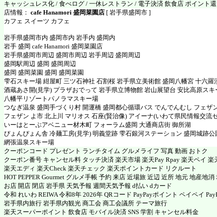
キャッシュレス化 / 食べログ / 一休レストラン / 電子決済 飲食店 ポイント
店情報：
cafe Hanamori 盛岡菜園店
[ 岩手県盛岡市 ]
カフェ スイーツ カフェ
岩手県盛岡市内 盛岡市内 岩手内 盛岡内
岩手 盛岡 cafe Hanamori 盛岡菜園店
岩手県盛岡市周辺 盛岡市周辺 岩手周辺 盛岡周辺
盛岡駅周辺 盛岡 盛岡周辺
盛岡 盛岡菜園 盛岡 盛岡菜園
雫石スキー場 紺屋町 三ツ石神社 石割桜 岩手県立美術館 盛岡八幡宮 十六羅
酒蔵あさ開(見学) プラザおでって 岩手県立博物館 岩山展望台 安比高原スキ
八幡平リゾートパノラマスキー場
つなぎ温泉 盛岡手づくり村 開運橋 盛岡都心循環バス でんでんむし フェザ
フェザン よ市 北上川 マリオス 石座(賢治像) アイーナ(いわて県民情報交流
いーはとーぶアベニュー材木町 フォーラム盛岡 大通商店街 御所湖
ぴょんぴょん舎 冷麺工房(見学) 明義堂跡 雫石銀河ステーション 盛岡城跡公
網張温泉スキー場
クーポンコード プレゼント ランチタイム グルメライフ 写真 動画 おトク
クーポン番号 キャンセル料 タッチ決済 楽天市場 楽天Pay Rpay 楽天ペイ 楽天
楽天エディ 楽天Check 楽天チェック 楽天ポイントカード リクルート
HOT PEPPER Gourmet グルメ手帳 予約 来店 近場旅 近辺 近所 地元 地産地
お店 開店 閉店 岩手県 天気予報 週間天気予報 d払い dカード
令和 れいわ REIWA 令和8年 2026年 QRコード PayPayポイント ペイペイ PayP
岩手県内旅行 岩手県内観光 商工会 商工会議所 テーマ旅行
楽天スーパーポイント 飲食店 モバイル決済 SNS 学割 キャンセル料金