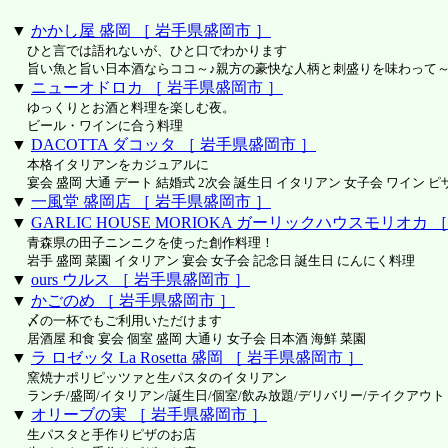
▼
かかし屋 盛岡 ［ 岩手県盛岡市 ］
ひと言では語れないが、ひと口でわかります
旨い魚と旨い日本酒ならココ～♪親方の豪快な人柄と刺盛りを味わって
▼
ニューオドロカ ［ 岩手県盛岡市 ］
ゆっくりとお酒と料理を楽しむ夜。
ビール・ワインに合う料理
▼
DACOTTA ダコッタ ［ 岩手県盛岡市 ］
本格イタリアンをカジュアルに
宴会 盛岡 大通 デート 結婚式 2次会 誕生日 イタリアン 女子会 ワイン ピ
▼
一風堂 盛岡店 ［ 岩手県盛岡市 ］
▼
GARLIC HOUSE MORIOKA ガーリックハウスモリオカ 
青森県の田子ニンニクを使った創作料理！
岩手 盛岡 菜園 イタリアン 宴会 女子会 記念日 誕生日 にんにく料理
▼
ours ウルス ［ 岩手県盛岡市 ］
▼
かごのめ ［ 岩手県盛岡市 ］
〆の一杯でもご利用いただけます
居酒屋 和食 宴会 個室 盛岡 大通り 女子会 日本酒 海鮮 菜園
▼
ラ ロゼッタ La Rosetta 盛岡 ［ 岩手県盛岡市 ］
窯焼ナポリピッツァと生パスタのイタリアン
ランチ/盛岡/イタリアン/誕生日/個室/飲み放題/デリバリー/テイクアウト
▼
オリーブの実 ［ 岩手県盛岡市 ］
生パスタと手作りピザのお店