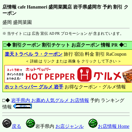
店情報 cafe Hanamori 盛岡菜園店 岩手県盛岡市 予約 割引 ク
ーポン
盛岡 盛岡菜園
※ 当サイト には 広告 宣伝 AD PR プロモーション が 含まれています。
□◆ 割引クーポン 割引チケット お店クーポン 情報 PR ◆□
楽天トラベル ラ・クーポン
旅行 宿泊 料金 割引 RaCoupon
＜ 詳細 は リンク または 画像 を クリック して下さい ＞
ホットペッパー グルメ 岩手
お得なクーポン・グルメ情報
□◆
岩手県内 お薦め人気グルメ お店情報
予約 ランキング
情報
戻る
岩手県内
お店ジャンル
お店情報 Home