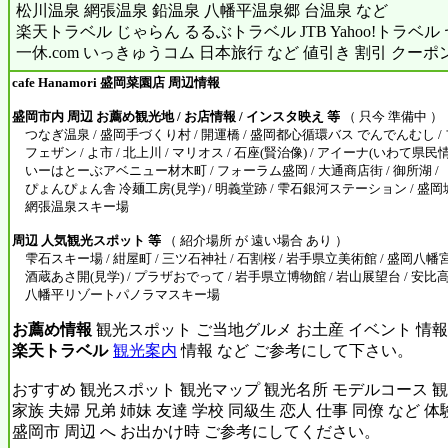
松川温泉 網張温泉 鉛温泉 八幡平温泉郷 台温泉 など
楽天トラベル じゃらん るるぶトラベル JTB Yahoo!トラベ
一休.com いっきゅうコム 日本旅行 など 値引き 割引 クーポ
cafe Hanamori 盛岡菜園店 周辺情報
盛岡市内 周辺 お薦め観光地 / お店情報 / インスタ映え 等
（ 只今 準備中 ）
つなぎ温泉 / 盛岡手づくり村 / 開運橋 / 盛岡都心循環バス でんでんむし /
フェザン / よ市 / 北上川 / マリオス / 石座(賢治像) / アイーナ(いわて県民
いーはとーぶアベニュー材木町 / フォーラム盛岡 / 大通商店街 / 御所湖 /
ぴょんぴょん舎 冷麺工房(見学) / 明義堂跡 / 雫石銀河ステーション / 盛岡城
網張温泉スキー場
周辺 人気観光スポット 等
（ 紹介場所 が 遠い場合 あり ）
雫石スキー場 / 紺屋町 / 三ツ石神社 / 石割桜 / 岩手県立美術館 / 盛岡八幡宮 
酒蔵あさ開(見学) / プラザおでって / 岩手県立博物館 / 岩山展望台 / 安比
八幡平リゾートパノラマスキー場
お薦め情報
観光スポット ご当地グルメ お土産 イベント 情報
楽天トラベル
観光案内
情報 など ご参考にして下さい。
おすすめ 観光スポット 観光マップ 観光名所 モデルコース 観
家族 夫婦 兄弟 姉妹 友達 学校 同級生 恋人 仕事 同僚 など 
盛岡市 周辺 へ お出かけ時 ご参考にしてください。