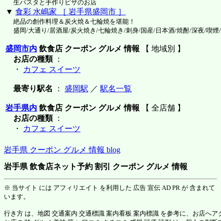
生パスタと手作りピザのお店
▼
食彩 水嶋家 ［ 岩手県盛岡市 ］
絶品の創作料理＆炭火焼＆七輪焼を堪能！
盛岡/大通り/居酒屋/炭火焼き/七輪焼き/刺身/国産/日本酒/焼酎/深夜/喫煙
盛岡市内
飲食店 クーポン グルメ 情報
【 地域別 】
お店の種類
：
・
カフェ スイーツ
最寄り駅名
：
盛岡駅
／
駅名一覧
岩手県内
飲食店 クーポン グルメ 情報
【 全店舗 】
お店の種類
：
・
カフェ スイーツ
岩手県 クーポン グルメ 情報 blog
岩手県 飲食店ネット予約 割引 クーポン グルメ 情報
※ 当サイト には アフィリエイト を利用した 広告 宣伝 AD PR が 含まれて
います。
行き方 は、地図 交通案内 交通標識 案内看板 案内標識 を参考に、お店へ