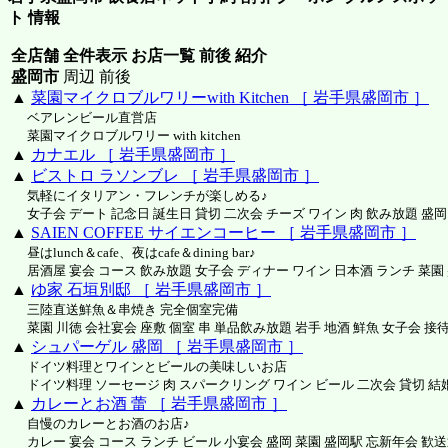
ト 情報
全店舗 全件表示 お店一覧 前後 紹介
盛岡市
周辺 前後
▲
菜園マイクロブルワリーwith Kitchen ［ 岩手県盛岡市 ］
ベアレンビール直営店
菜園マイクロブルワリー with kitchen
▲
カナエル ［ 岩手県盛岡市 ］
▲
ビストロ ラソンブレ ［ 岩手県盛岡市 ］
気軽にイタリアン・フレンチが楽しめる♪
女子会 デート 記念日 誕生日 貸切 二次会 チーズ ワイン 肉 飲み放題 盛岡
▲
SAIEN COFFEE サイエンコーヒー ［ 岩手県盛岡市 ］
昼はlunch＆cafe、夜はcafe＆dining bar♪
居酒屋 宴会 コース 飲み放題 女子会 ディナー ワイン 日本酒 ランチ 菜園
▲
ゆ家 石垣別邸 ［ 岩手県盛岡市 ］
三陸直送鮮魚＆串焼き 完全個室完備
菜園 川徳 会社宴会 座敷 個室 串 単品飲み放題 岩手 地酒 鮮魚 女子会 接待
▲
シュパーゲル 盛岡 ［ 岩手県盛岡市 ］
ドイツ料理とワインとビールの美味しいお店
ドイツ料理 ソーセージ 肉 スパークリング ワイン ビール 二次会 貸切 結
▲
カレーとお酒 蕾 ［ 岩手県盛岡市 ］
自慢のカレーとお酒のお店♪
カレー 宴会 コース ランチ ビール 小宴会 盛岡 菜園 盛岡駅 忘新年会 歓