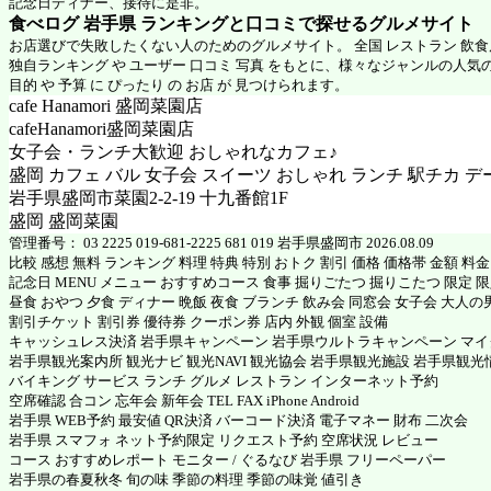
記念日ディナー、接待に是非。
食べログ 岩手県 ランキングと口コミで探せるグルメサイト
お店選びで失敗したくない人のためのグルメサイト。 全国 レストラン 飲
独自ランキング や ユーザー 口コミ 写真 をもとに、様々なジャンルの人気
目的 や 予算 に ぴったり の お店 が 見つけられます。
cafe Hanamori 盛岡菜園店
cafeHanamori盛岡菜園店
女子会・ランチ大歓迎 おしゃれなカフェ♪
盛岡 カフェ バル 女子会 スイーツ おしゃれ ランチ 駅チカ デ
岩手県盛岡市菜園2-2-19 十九番館1F
盛岡 盛岡菜園
管理番号： 03 2225 019-681-2225 681 019 岩手県盛岡市 2026.08.09
比較 感想 無料 ランキング 料理 特典 特別 おトク 割引 価格 価格帯 金額 料
記念日 MENU メニュー おすすめコース 食事 掘りごたつ 掘りこたつ 限定 限定
昼食 おやつ 夕食 ディナー 晩飯 夜食 ブランチ 飲み会 同窓会 女子会 大人の
割引チケット 割引券 優待券 クーポン券 店内 外観 個室 設備
キャッシュレス決済 岩手県キャンペーン 岩手県ウルトラキャンペーン マ
岩手県観光案内所 観光ナビ 観光NAVI 観光協会 岩手県観光施設 岩手県観光
バイキング サービス ランチ グルメ レストラン インターネット予約
空席確認 合コン 忘年会 新年会 TEL FAX iPhone Android
岩手県 WEB予約 最安値 QR決済 バーコード決済 電子マネー 財布 二次会
岩手県 スマフォ ネット予約限定 リクエスト予約 空席状況 レビュー
コース おすすめレポート モニター / ぐるなび 岩手県 フリーペーパー
岩手県の春夏秋冬 旬の味 季節の料理 季節の味覚 値引き