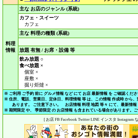
主な お店のジャンル (系統)
カフェ・スイーツ
カフェ
主な 料理の種類 (系統)
料理
情報
放題 有無 / お席・設備 等
飲み放題 ○
食べ放題 ×
個室 ×
座敷 ×
掘り炬燵 ×
※ ご利用 ご予約 前に グルメ情報 など にて お店 最新情報 を ご確認くだ
※ 住所、電話、営業日、定休日、料理情報 等 は、この情報 作成時 から
あります。 ご注意下さい。 お店情報 料理 地図 等々 にて、最新情報
※ 期間限定 や、 季節限定 の お店情報 も含まれている場合があります。
[ お店 FB Facebook Twitter LINE インスタ Insta