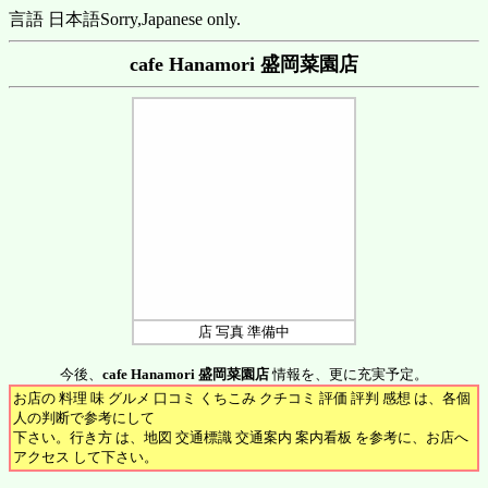
言語 日本語
Sorry,Japanese only.
cafe Hanamori 盛岡菜園店
店 写真 準備中
今後、
cafe Hanamori 盛岡菜園店
情報を、更に充実予定。
お店の 料理 味 グルメ 口コミ くちこみ クチコミ 評価 評判 感想 は、各個
人の判断で参考にして
下さい。行き方 は、地図 交通標識 交通案内 案内看板 を参考に、お店へ
アクセス して下さい。