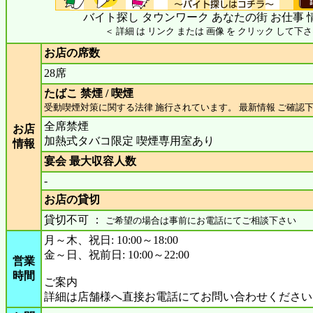
バイト探し タウンワーク あなたの街 お仕事 
＜ 詳細 は リンク または 画像 を クリック して下さ
お店の席数
28席
たばこ 禁煙 / 喫煙
受動喫煙対策に関する法律 施行されています。 最新情報 ご確認
全席禁煙
お店
加熱式タバコ限定 喫煙専用室あり
情報
宴会 最大収容人数
-
お店の貸切
貸切不可 ：
ご希望の場合は事前にお電話にてご相談下さい
月～木、祝日: 10:00～18:00
金～日、祝前日: 10:00～22:00
営業
時間
ご案内
詳細は店舗様へ直接お電話にてお問い合わせください