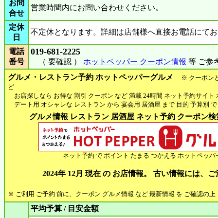
お問
営業時間内にお問い合わせください。
合せ
定休
不定休となります。詳細は店舗様へ直接お電話にてお
日
019-681-2225
電話
番号
（ 要確認 ）
ホットペッパー クーポン情報
等 ご参
グルメ・レストラン予約 ホットペッパーグルメ
※ クーポン
ど
お店探しなら お得な 割引 クーポン など 満載 24時間 ネット予約サイト
デート用 オシャレな レストラン から 宴会用 居酒屋 まで 目的 予算別 で
グルメ情報 レストラン 居酒屋 ネット予約 クーポン検索 
ネット予約 で ポイント たまる つかえる ホットペッパ
2024年 12月 現在 の お店情報。 古い情報には
※ ご利用 ご予約 前に、クーポン グルメ情報 など 最新情報 を ご確認の
平均予算 / 目安金額