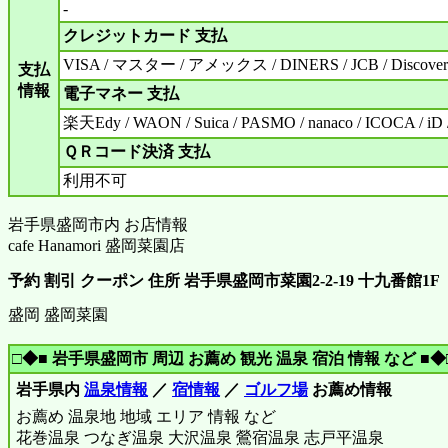
-
クレジットカード 支払
VISA / マスター / アメックス / DINERS / JCB / Discover
支払
情報
電子マネー 支払
楽天Edy / WAON / Suica / PASMO / nanaco / ICOCA / iD
ＱＲコード決済 支払
利用不可
岩手県盛岡市内 お店情報
cafe Hanamori 盛岡菜園店
予約 割引 クーポン 住所 岩手県盛岡市菜園2-2-19 十九番館1F
盛岡 盛岡菜園
□◆■ 岩手県盛岡市 周辺 お薦め 観光 温泉 宿泊 情報 など ■◆
岩手県内
温泉情報
／
宿情報
／
ゴルフ場
お薦め情報
お薦め 温泉地 地域 エリア 情報 など
花巻温泉 つなぎ温泉 大沢温泉 鶯宿温泉 志戸平温泉