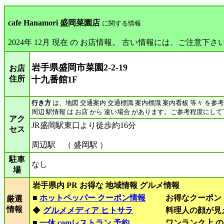
cafe Hanamori 盛岡菜園店
に関する情報
2024年 12月 現在 の お店情報。 古い情報には、ご注意下さ
岩手県盛岡市菜園2-2-19
お店
住所
十九番館1F
行き方
は、地図 交通案内 交通標識 案内標識 案内看板 等々 を参
周辺 駅情報 は お店 から 遠い場合 があります。ご参考程度にし
アク
JR盛岡駅東口より徒歩約16分
セス
周辺駅 （ 盛岡駅 ）
駐車
なし
場
岩手県内 PR お得な 地域情報 グルメ情報
■
ホットペッパー クーポン情報
お得なクーポン
厳選
情報
◆
グルメメディア ヒトサラ
料理人の顔が見
■
一休.comレストラン 予約
ワンランク上 の