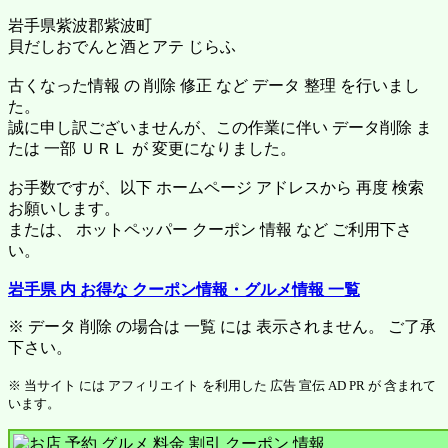
岩手県紫波郡紫波町
貝だしおでんと酒とアテ じらふ
古くなった情報 の 削除 修正 など データ 整理 を行いまし
た。
誠に申し訳ございませんが、この作業に伴い データ削除 ま
たは 一部 ＵＲＬ が 変更になりました。
お手数ですが、以下 ホームページ アドレスから 再度 検索
お願いします。
または、 ホットペッパー クーポン 情報 など ご利用下さ
い。
岩手県 内 お得な クーポン情報・グルメ情報 一覧
※ データ 削除 の場合は 一覧 には 表示されません。 ご了承
下さい。
※ 当サイト には アフィリエイト を利用した 広告 宣伝 AD PR が 含まれて
います。