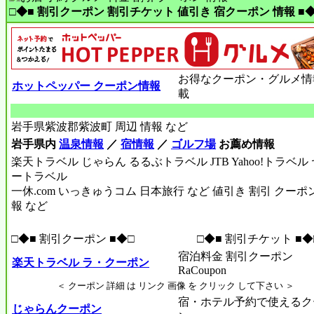
□◆■ 割引クーポン 割引チケット 値引き 宿クーポン 情報 ■◆
お得なクーポン・グルメ情
ホットペッパー クーポン情報
載
岩手県紫波郡紫波町 周辺 情報 など
岩手県内
温泉情報
／
宿情報
／
ゴルフ場
お薦め情報
楽天トラベル じゃらん るるぶトラベル JTB Yahoo!トラベル
ートラベル
一休.com いっきゅうコム 日本旅行 など 値引き 割引 クーポ
報 など
□◆■ 割引クーポン ■◆□
□◆■ 割引チケット ■◆
宿泊料金 割引クーポン
楽天トラベル ラ・クーポン
RaCoupon
＜ クーポン 詳細 は リンク 画像 を クリック して下さい ＞
宿・ホテル予約で使えるク
じゃらんクーポン