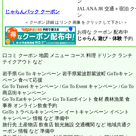
ン
JAL ANA JR 交通＋宿泊 
じゃらんパック クーポン
ン
＜ クーポン 詳細 は リンク 画像 を クリック して下さい ＞
お得な クーポン 配布中
じゃらん 遊び・体験
予約
口コミ クーポン 地図 メニュー コース 料理 ドリンク ランチ
テイクアウト など
岩手県 Go To キャンペーン 岩手県紫波郡紫波町 GoToキャン
ペーン 食べて応援
Go To Travel キャンペーン / Go To Event キャンペーン / Go To
商店街キャンペーン
Go To Eatキャンペーン Go To Eatポイント 食材 農林漁業 食
事券 オンライン飲食予約
GoTo トラベルキャンペーン イートキャンペーン イベント
キャンペーン 情報 など 準備中
旅行先 土産物店 飲食店 観光施設 交通機関 など 地域共通ク
ーポン 情報 など 準備中