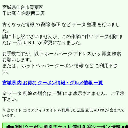
宮城県仙台市青葉区
千の庭 仙台駅西口店
古くなった情報 の 削除 修正 など データ 整理 を行いまし
た。
誠に申し訳ございませんが、この作業に伴い データ削除 ま
たは 一部 ＵＲＬ が 変更になりました。
お手数ですが、以下 ホームページ アドレスから 再度 検索
お願いします。
または、 ホットペッパー クーポン 情報 など ご利用下さ
い。
宮城県 内 お得な クーポン情報・グルメ情報 一覧
※ データ 削除 の場合は 一覧 には 表示されません。 ご了承
下さい。
※ 当サイト には アフィリエイト を利用した 広告 宣伝 AD PR が 含まれて
います。
□◆■ 割引クーポン 割引チケット 値引き 宿クーポン 情報 ■◆