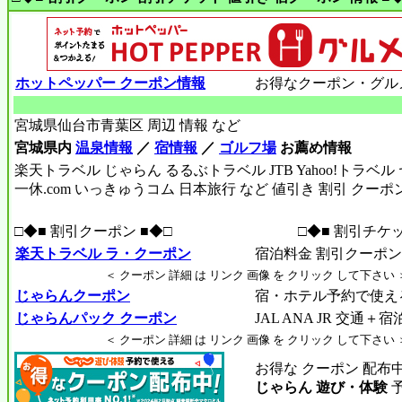
ホットペッパー クーポン情報
お得なクーポン・グル
宮城県仙台市青葉区 周辺 情報 など
宮城県内
温泉情報
／
宿情報
／
ゴルフ場
お薦め情報
楽天トラベル じゃらん るるぶトラベル JTB Yahoo!トラベ
一休.com いっきゅうコム 日本旅行 など 値引き 割引 クーポ
□◆■ 割引クーポン ■◆□
□◆■ 割引チケッ
楽天トラベル ラ・クーポン
宿泊料金 割引クーポン R
＜ クーポン 詳細 は リンク 画像 を クリック して下さい 
じゃらんクーポン
宿・ホテル予約で使え
じゃらんパック クーポン
JAL ANA JR 交通＋
＜ クーポン 詳細 は リンク 画像 を クリック して下さい 
お得な クーポン 配布
じゃらん 遊び・体験