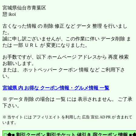
宮城県仙台市青葉区
憩 ikoi
古くなった情報 の 削除 修正 など データ 整理 を行いまし
た。
誠に申し訳ございませんが、この作業に伴い データ削除 ま
たは 一部 ＵＲＬ が 変更になりました。
お手数ですが、以下 ホームページ アドレスから 再度 検索
お願いします。
または、 ホットペッパー クーポン 情報 など ご利用下さ
い。
宮城県 内 お得な クーポン情報・グルメ情報 一覧
※ データ 削除 の場合は 一覧 には 表示されません。 ご了承
下さい。
※ 当サイト には アフィリエイト を利用した 広告 宣伝 AD PR が 含まれて
います。
□◆■ 割引クーポン 割引チケット 値引き 宿クーポン 情報 ■◆