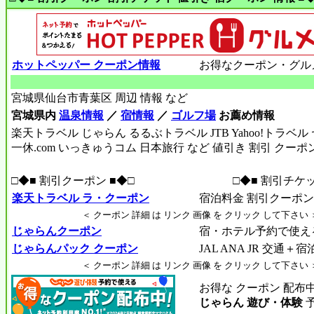
ホットペッパー クーポン情報
お得なクーポン・グル
宮城県仙台市青葉区 周辺 情報 など
宮城県内
温泉情報
／
宿情報
／
ゴルフ場
お薦め情報
楽天トラベル じゃらん るるぶトラベル JTB Yahoo!トラベ
一休.com いっきゅうコム 日本旅行 など 値引き 割引 クーポ
□◆■ 割引クーポン ■◆□
□◆■ 割引チケッ
楽天トラベル ラ・クーポン
宿泊料金 割引クーポン R
＜ クーポン 詳細 は リンク 画像 を クリック して下さい 
じゃらんクーポン
宿・ホテル予約で使え
じゃらんパック クーポン
JAL ANA JR 交通＋
＜ クーポン 詳細 は リンク 画像 を クリック して下さい 
お得な クーポン 配布
じゃらん 遊び・体験