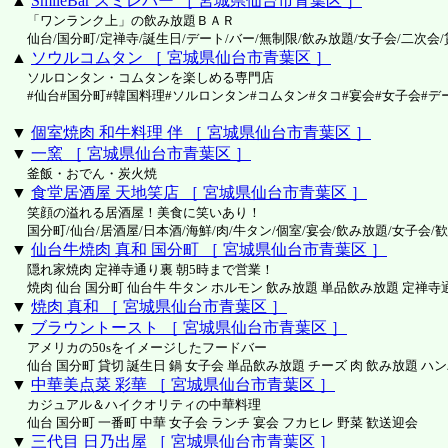
▲
SmileBar スミレバー ［ 宮城県仙台市青葉区 ］
「ワンランク上」の飲み放題ＢＡＲ
仙台/国分町/定禅寺/誕生日/デート/バー/無制限/飲み放題/女子会/二次会/
▲
ソウルコムタン ［ 宮城県仙台市青葉区 ］
ソルロンタン・コムタンを楽しめる専門店
#仙台#国分町#韓国料理#ソルロンタン#コムタン#タコ#宴会#女子会#デ
▼
個室焼肉 和牛料理 伴 ［ 宮城県仙台市青葉区 ］
▼
一窯 ［ 宮城県仙台市青葉区 ］
釜飯・おでん・炭火焼
▼
食堂居酒屋 天地笑店 ［ 宮城県仙台市青葉区 ］
笑顔の溢れる居酒屋！美食に笑いあり！
国分町/仙台/居酒屋/日本酒/海鮮/肉/牛タン/個室/宴会/飲み放題/女子会/
▼
仙台牛焼肉 真和 国分町 ［ 宮城県仙台市青葉区 ］
隠れ家焼肉 定禅寺通り裏 朝5時まで営業！
焼肉 仙台 国分町 仙台牛 牛タン ホルモン 飲み放題 単品飲み放題 定禅寺
▼
焼肉 真和 ［ 宮城県仙台市青葉区 ］
▼
ブラウントースト ［ 宮城県仙台市青葉区 ］
アメリカの50sをイメージしたフードバー
仙台 国分町 貸切 誕生日 鍋 女子会 単品飲み放題 チーズ 肉 飲み放題 ハ
▼
中華美点菜 彩華 ［ 宮城県仙台市青葉区 ］
カジュアル＆ハイクオリティの中華料理
仙台 国分町 一番町 中華 女子会 ランチ 宴会 フカヒレ 野菜 歓送迎会
▼
三代目 日乃出屋 ［ 宮城県仙台市青葉区 ］