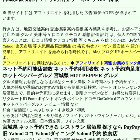
※ 当サイト には アフィリエイト を利用した 広告 宣伝 AD PR が 含まれて
います。
行き方 は、地図 交通案内 交通標識 案内看板 案内標識 を参考に、お店へ
お店の 味 グルメ 美味 等々 口コミ クチコミ 感想 評価 評判 は、個人の
言えることは、 口コミ情報 クチコミ情報 等 くちこみ を信じるかは、あ
Yahoo! 楽天市場 等 人気商品 限定商品 の 格安 特売 バーゲン 最安値 を 
簡単に、アフィリエイト を始められる時代です。blog ブログ HP ホーム
よ。
アフィリエイト に 興味がある方 は、◆
アフィリエイト関連 お薦めリンク
ネット予約可能店舗数 ネット予約利用者数 ネット予約満足度 N
ホットペッパーグルメ 宮城県
HOT PEPPER グルメ
グルメ情報 お店探しなら お得なクーポン満載 ２４時間ネット予約サイト
人気の特集や季節のおすすめ情報から簡単お店検索。デート オシャレなレ
居酒屋まで、目的や予算別に探せます。割引クーポンなど、お得なお店探
リクルートID Pontaポイント ポンタポイント ドコモ DoCoMo dアカウント
ホットペッパーグルメ
レビュー 情報 など
和食 / 居酒屋 / しゃぶしゃぶ・すき焼き / 和風
からあげ / 炉ばた焼き・炙り焼き / フライドポテト / ウインナー / しゃぶしゃ
お酒 カクテル充実、日本酒充実、ワイン充実
宮城県 ネット予約できる レストラン 居酒屋 探すなら PayPa
旧 Yahoo!ロコ Yahoo!ダイニング Yahoo!予約 飲食店
２４時間 いつでも どこでも 空席情報 がわかる 予約専門グルメサイト。電