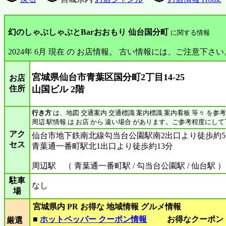
幻のしゃぶしゃぶとBarおおもり 仙台国分町
に関する情報
2024年 6月 現在 の お店情報。 古い情報には、ご注意下さい
宮城県仙台市青葉区国分町2丁目14-25
お店
住所
山国ビル 2階
行き方
は、地図 交通案内 交通標識 案内標識 案内看板 等々 を参
周辺 駅情報 は お店 から 遠い場合 があります。ご参考程度にし
アク
仙台市地下鉄南北線勾当台公園駅南2出口より徒歩約5
セス
青葉通一番町駅北1出口より徒歩約13分
周辺駅 （ 青葉通一番町駅 / 勾当台公園駅 / 仙台駅 ）
駐車
なし
場
宮城県内 PR お得な 地域情報 グルメ情報
■
ホットペッパー クーポン情報
お得なクーポン
厳選