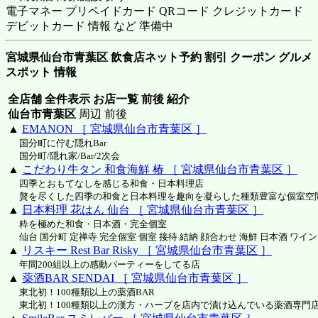
電子マネー プリペイドカード QRコード クレジットカード
デビットカード 情報 など 準備中
宮城県仙台市青葉区 飲食店ネット予約 割引 クーポン グルメ
スポット 情報
全店舗 全件表示 お店一覧 前後 紹介
仙台市青葉区
周辺 前後
▲
EMANON ［ 宮城県仙台市青葉区 ］
国分町に佇む隠れBar
国分町/隠れ家/Bar/2次会
▲
こだわり牛タン 和食海鮮 椿 ［ 宮城県仙台市青葉区 ］
四季とおもてなしを感じる和食・日本料理店
贅を尽くした四季の和食と日本料理を趣向を凝らした種類豊富な個室空
▲
日本料理 花はん 仙台 ［ 宮城県仙台市青葉区 ］
粋を極めた和食・日本酒・完全個室
仙台 国分町 定禅寺 完全個室 個室 接待 結納 顔合わせ 海鮮 日本酒 ワイン
▲
リスキー Rest Bar Risky ［ 宮城県仙台市青葉区 ］
年間200組以上の感動パーティーをしてる店
▲
薬酒BAR SENDAI ［ 宮城県仙台市青葉区 ］
東北初！100種類以上の薬酒BAR
東北初！100種類以上の漢方・ハーブを店内で漬け込んでいる薬酒専門