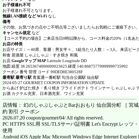
お子様連れ不可
お子様連れ不可となります。
無線LAN接続 など Wi-Fi
なし
備考
その他、お気づきの点やご不明点等ございましたらお気軽にご連絡下さい
キャンセル規定
など
【コース予約の場合】ご来店当日0時以降から、コース料金の20%（1名あ
お店の特長
お店サイズ：～40席、客層：男女半々、1組当たり人数：～3人、来店ピーク
和食 居酒屋 しゃぶしゃぶ・すき焼き 和風
お店
Googleマップ MAP
Latitude Longitude DD
地図 経度 38.2653674000000023625 緯度 140.86875779999999735992
クーポン 番号 管理 コード 99DED0E380528F
最寄駅 最寄り駅
青葉通一番町駅 勾当台公園駅 仙台駅
2024-05-27 GOURMET COUPON INFORMATION UPDATE
からあげ 炉ばた焼き・炙り焼き フライドポテト ウインナー しゃぶしゃぶ 
お酒 カクテル充実、日本酒充実、ワイン充実
店情報： 幻のしゃぶしゃぶとBarおおもり 仙台国分町 ［ 宮城県
約 割引 クーポン
2026.07.20 coupon/gourmet/04/ All rights reserved.
PC HTTPS SSL用 SSL/TLSサーバ証明書 Let's Encrypt
使用
Android iOS Apple Mac Microsoft Windows Edge Internet Explorer 