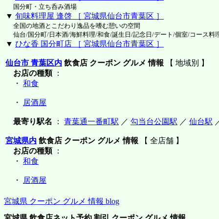
国分町・立ち呑み酒場
▼
旬味料理屋 逢啓 ［ 宮城県仙台市青葉区 ］
全国の地酒とこだわり逸品を嗜む憩いの空間
仙台/国分町/日本酒/海鮮料理/和食/誕生日/記念日/デート/個室/コース料
▼
ひな香 国分町店 ［ 宮城県仙台市青葉区 ］
仙台市 青葉区内
飲食店 クーポン グルメ 情報
【 地域別 】
お店の種類
：
・
和食
・
居酒屋
最寄り駅名
：
青葉通一番町駅
／
勾当台公園駅
／
仙台駅
宮城県内
飲食店 クーポン グルメ 情報
【 全店舗 】
お店の種類
：
・
和食
・
居酒屋
宮城県 クーポン グルメ 情報 blog
宮城県 飲食店ネット予約 割引 クーポン グルメ 情報