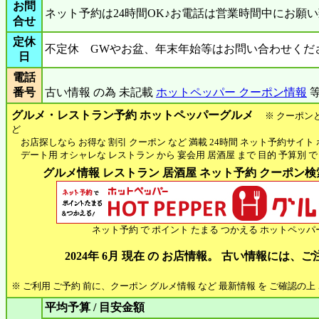
お問
ネット予約は24時間OK♪お電話は営業時間中にお願
合せ
定休
不定休 GWやお盆、年末年始等はお問い合わせくだ
日
電話
番号
古い情報 の為 未記載
ホットペッパー クーポン情報
等
グルメ・レストラン予約 ホットペッパーグルメ
※ クーポン
ど
お店探しなら お得な 割引 クーポン など 満載 24時間 ネット予約サイト
デート用 オシャレな レストラン から 宴会用 居酒屋 まで 目的 予算別 で
グルメ情報 レストラン 居酒屋 ネット予約 クーポン検索 
ネット予約 で ポイント たまる つかえる ホットペッパ
2024年 6月 現在 の お店情報。 古い情報には、
※ ご利用 ご予約 前に、クーポン グルメ情報 など 最新情報 を ご確認の
平均予算 / 目安金額