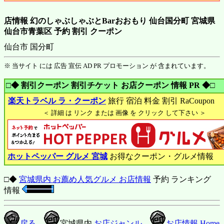
店情報 幻のしゃぶしゃぶとBarおおもり 仙台国分町 宮城県
仙台市青葉区 予約 割引 クーポン
仙台市 国分町
※ 当サイト には 広告 宣伝 AD PR プロモーション が 含まれています。
□◆ 割引クーポン 割引チケット お店クーポン 情報 PR ◆□
楽天トラベル ラ・クーポン
旅行 宿泊 料金 割引 RaCoupon
＜ 詳細 は リンク または 画像 を クリック して下さい ＞
ホットペッパー グルメ 宮城
お得なクーポン・グルメ情報
□◆
宮城県内 お薦め人気グルメ お店情報
予約 ランキング
情報
戻る
宮城県内
お店ジャンル
お店情報 Home