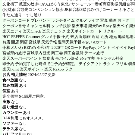
文化横丁 芭蕉の辻 絆?がんばろう東北? サンモール一番町商店街振興組合事
(公財)仙台観光コンベンション協会 JR仙台駅3階おみやげコーナー ふるさと
牛たん通り・すし通り
クーポンコード プレゼント ランチタイム グルメライフ 写真 動画 おトク
クーポン番号 キャンセル料 タッチ決済 楽天市場 楽天Pay Rpay 楽天ペイ 楽天
楽天エディ 楽天Check 楽天チェック 楽天ポイントカード リクルート
HOT PEPPER Gourmet グルメ手帳 予約 来店 近場旅 近辺 近所 地元 地産地
お店 開店 閉店 宮城県 天気予報 週間天気予報 d払い dカード
令和 れいわ REIWA 令和8年 2026年 QRコード PayPayポイント ペイペイ PayP
宮城県内旅行 宮城県内観光 商工会 商工会議所 テーマ旅行
楽天スーパーポイント 飲食店 モバイル決済 SNS 学割 キャンセル料金
即予約 予約完了した時点でご予約が確定。 テイクアウト ラクマ フリル 特
楽天Point 楽天ポイント 楽天 Rakoo ラクー
お店 補足情報
2024/05/27 更新
食べ放題
なし
飲み放題
あり
個室
あり
完全個室を1部屋ご用意。
座敷
なし
掘り炬燵
なし
カウンター
あり
BAR利用にもオススメ。
ソファー
なし
テラス席
なし
バリアフリー
なし