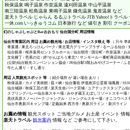
秋保温泉 鳴子温泉 作並温泉 遠刈田温泉 中山平温泉
南三陸温泉 松島温泉 東鳴子温泉 鎌先温泉 鬼首温泉 など
楽天トラベル じゃらん るるぶトラベル JTB Yahoo!トラベ
一休.com いっきゅうコム 日本旅行 など 値引き 割引 クーポ
幻のしゃぶしゃぶとBarおおもり 仙台国分町 周辺情報
仙台市青葉区内 周辺 お薦め観光地 / お店情報 / インスタ映え 等
（ 只今 準
青葉通 / 東北ろっけんパーク / 東北電力グリーンプラザ / るーぷる仙台 / 東
仙台銀座 / 桜井薬局セントラルホール / 仙台朝市 / 国分町 / 作並温泉 / 
文化横丁 / 芭蕉の辻 / 絆?がんばろう東北? / サンモール一番町商店街振興
(公財)仙台観光コンベンション協会 / JR仙台駅3階おみやげコーナー / ふる
牛たん通り・すし通り
周辺 人気観光スポット 等
（ 紹介場所 が 遠い場合 あり ）
秋保温泉 / カメイ美術館 / 磊々峡 / 仙台藩祖 伊達政宗公霊屋 瑞鳳殿 / SS30 
仙台城跡 / 秋保工芸の里 / 楽天生命パーク宮城 / ユアテックスタジアム仙台 /
スプリングバレー仙台泉スキー場 / みやぎ蔵王えぼしリゾートスキー場 /
黒伏高原スノーパーク ジャングル・ジャングルスキー場 / オニコウベスキー
仙台市奥新川キャンプ場 / 定義如来 西方寺 / 奥新川ライン・新川ライン
お薦め情報
観光スポット ご当地グルメ お土産 イベント 情報
楽天トラベル
観光案内
情報 など ご参考にして下さい。