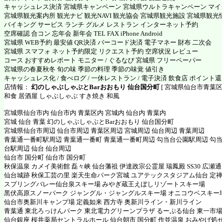
キャッシュレス決済 宮城県キャンペーン 宮城県ウルトラキャンペーン マ
宮城県観光案内所 観光ナビ 観光NAVI 観光協会 宮城県観光施設 宮城県観光
バイキング サービス ランチ グルメ レストラン インターネット予約
空席確認 合コン 忘年会 新年会 TEL FAX iPhone Android
宮城県 WEB予約 最安値 QR決済 バーコード決済 電子マネー 財布 二次会
宮城県 スマフォ ネット予約限定 リクエスト予約 空席状況 レビュー
コース おすすめレポート モニター / ぐるなび 宮城県 フリーペーパー
宮城県の春夏秋冬 旬の味 季節の料理 季節の味覚 値引き
キャッシュレス化 / 食べログ / 一休レストラン / 電子決済 飲食店 ポイント
店情報：
幻のしゃぶしゃぶとBarおおもり 仙台国分町
[ 宮城県仙台市青葉区 
和食 居酒屋 しゃぶしゃぶ すき焼き 和風
宮城県仙台市内 仙台市内 青葉区内 宮城内 仙台内 青葉内
宮城 仙台 青葉 幻のしゃぶしゃぶとBarおおもり 仙台国分町
宮城県仙台市周辺 仙台市周辺 青葉区周辺 宮城周辺 仙台周辺 青葉周辺
青葉通一番町駅周辺 青葉通一番町 青葉通一番町周辺 勾当台公園駅周辺 勾当
台駅周辺 仙台 仙台周辺
仙台市 国分町 仙台市 国分町
秋保温泉 カメイ美術館 磊々峡 仙台藩祖 伊達政宗公霊屋 瑞鳳殿 SS30 広瀬
仙台城跡 秋保工芸の里 楽天生命パーク宮城 ユアテックスタジアム仙台 定禅
スプリングバレー仙台泉スキー場 みやぎ蔵王えぼしリゾートスキー場
黒伏高原スノーパーク ジャングル・ジャングルスキー場 オニコウベスキー
仙台市奥新川キャンプ場 定義如来 西方寺 奥新川ライン・新川ライン
青葉通 東北ろっけんパーク 東北電力グリーンプラザ るーぷる仙台 東一市場
仙台銀座 桜井薬局セントラルホール 仙台朝市 国分町 作並温泉 おみやげ処