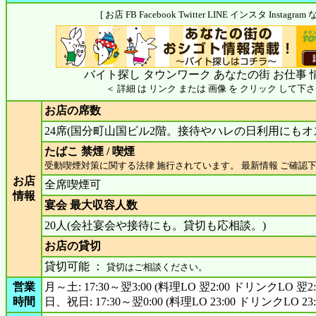
[ お店 FB Facebook Twitter LINE インスタ Insta
バイト探し タウンワーク あなたの街 お仕事 
＜ 詳細 は リンク または 画像 を クリック して下さ
お店の席数
24席(国分町山国ビル2階。接待やハレの日利用にもオ
たばこ 禁煙 / 喫煙
受動喫煙対策に関する法律 施行されています。 最新情報 ご確認
お店
全席喫煙可
情報
宴会 最大収容人数
20人(会社宴会や接待にも。貸切も応相談。)
お店の貸切
貸切可能 ：
貸切はご相談ください。
営業
月～土: 17:30～翌3:00 (料理LO 翌2:00 ドリンクLO 翌2:
時間
日、祝日: 17:30～翌0:00 (料理LO 23:00 ドリンクLO 23: