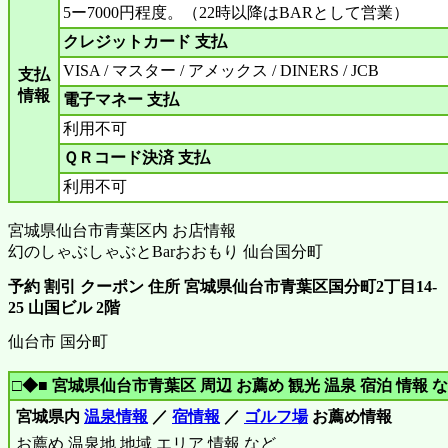
5ー7000円程度。（22時以降はBARとして営業）
クレジットカード 支払
VISA / マスター / アメックス / DINERS / JCB
支払
情報
電子マネー 支払
利用不可
ＱＲコード決済 支払
利用不可
宮城県仙台市青葉区内 お店情報
幻のしゃぶしゃぶとBarおおもり 仙台国分町
予約 割引 クーポン 住所 宮城県仙台市青葉区国分町2丁目14-
25 山国ビル 2階
仙台市 国分町
□◆■ 宮城県仙台市青葉区 周辺 お薦め 観光 温泉 宿泊 情報 な
宮城県内
温泉情報
／
宿情報
／
ゴルフ場
お薦め情報
お薦め 温泉地 地域 エリア 情報 など