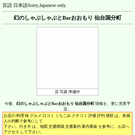
言語 日本語
Sorry,Japanese only.
幻のしゃぶしゃぶとBarおおもり 仙台国分町
店 写真 準備中
今後、
幻のしゃぶしゃぶとBarおおもり 仙台国分町
情報を、更に充実予
定。
お店の 料理 味 グルメ 口コミ くちこみ クチコミ 評価 評判 感想 は、各個
人の判断で参考にして
下さい。行き方 は、地図 交通標識 交通案内 案内看板 を参考に、お店へ
アクセス して下さい。