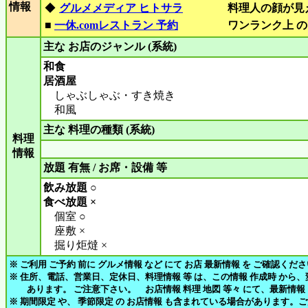
情報
◆
グルメメディア ヒトサラ
料理人の顔が見
■
一休.comレストラン 予約
ワンランク上 の
主な お店のジャンル (系統)
和食
居酒屋
しゃぶしゃぶ・すき焼き
和風
主な 料理の種類 (系統)
料理
情報
放題 有無 / お席・設備 等
飲み放題 ○
食べ放題 ×
個室 ○
座敷 ×
掘り炬燵 ×
※ ご利用 ご予約 前に グルメ情報 など にて お店 最新情報 を ご確認くだ
※ 住所、電話、営業日、定休日、料理情報 等 は、この情報 作成時 から
あります。 ご注意下さい。 お店情報 料理 地図 等々 にて、最新情報
※ 期間限定 や、 季節限定 の お店情報 も含まれている場合があります。