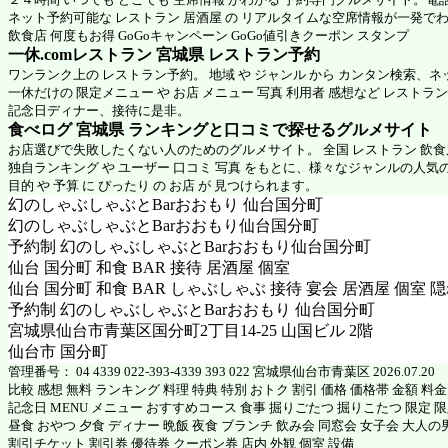
ネット予約可能な レストラン 居酒屋 の リアルタイムな空席情報が一発で
飲食店 何度もお得 GoGoキャンペーン GoGo値引きクーポン スタンプ
一休.comレストラン 宮城県
レストラン予約
ワンランク上の レストラン予約。 地域 や ジャンル から カンタン検索、
一休だけの 限定メニュー や お店 メニュー 写真 利用者 感想など レストラ
記念日ディナー、接待に是非。
食べログ 宮城県 ランキングと口コミで探せるグルメサイト
お店選びで失敗したくない人のためのグルメサイト。 全国 レストラン 飲
独自ランキング や ユーザー 口コミ 写真 をもとに、様々なジャンルの人気
目的 や 予算 に ぴったり の お店 が 見つけられます。
幻のしゃぶしゃぶとBarおおもり 仙台国分町
幻のしゃぶしゃぶとBarおおもり仙台国分町
予約制 幻のしゃぶしゃぶとBarおおもり仙台国分町
仙台 国分町 和食 BAR 接待 居酒屋 個室
仙台 国分町 和食 BAR しゃぶしゃぶ 接待 宴会 居酒屋 個室 
予約制 幻のしゃぶしゃぶとBarおおもり 仙台国分町
宮城県仙台市青葉区国分町2丁目14-25 山国ビル 2階
仙台市 国分町
管理番号： 04 4339 022-393-4339 393 022 宮城県仙台市青葉区 2026.07.20
比較 感想 無料 ランキング 料理 特典 特別 おトク 割引 価格 価格帯 金額 料
記念日 MENU メニュー おすすめコース 食事 掘りごたつ 掘りこたつ 限定 限定
昼食 おやつ 夕食 ディナー 晩飯 夜食 ブランチ 飲み会 同窓会 女子会 大人の
割引チケット 割引券 優待券 クーポン券 店内 外観 個室 設備