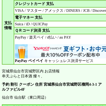
クレジットカード 支払
VISA / マスター / アメックス / DINERS / JCB / Discover
電子マネー 支払
支払
Suica / iD / QUICPay
情報
ＱＲコード決済 支払
PayPay / 楽天ペイ / d払い / au PAY
PayPay ペイペイ
キャッシュレス決済サービス
宮城県仙台市宮城野区内 お店情報
串天ぷらと日本酒 燦々、
予約 割引 クーポン 住所 宮城県仙台市宮城野区榴岡4-3-1 ア
ルファビル4F
仙台市 仙台駅（東口周辺）