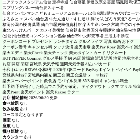
ユアテックスタジアム仙台 定禅寺通 仙台藩祖 伊達政宗公霊屋 瑞鳳殿 秋保
スプリングバレー仙台泉スキー場
仙台アンパンマンこどもミュージアム&モール JR仙台駅3階おみやげコーナ
ふるさと エスパル仙台店 牛たん通り・すし通り 絆?がんばろう東北? るー
榴岡公園の桜 青葉通 仙台市歴史民俗資料館 楽天生命パーク宮城 苦竹のイ
東北ろっけんパーク カメイ美術館 仙台朝市 陸奥国分寺薬師堂 仙台駐屯地 
(公財)仙台観光コンベンション協会 仙台市中央卸売市場 三瀧山不動院
クーポンコード プレゼント ランチタイム グルメライフ 写真 動画 おトク
クーポン番号 キャンセル料 タッチ決済 楽天市場 楽天Pay Rpay 楽天ペイ 楽天
楽天エディ 楽天Check 楽天チェック 楽天ポイントカード リクルート
HOT PEPPER Gourmet グルメ手帳 予約 来店 近場旅 近辺 近所 地元 地産地
お店 開店 閉店 宮城県 天気予報 週間天気予報 d払い dカード
令和 れいわ REIWA 令和8年 2026年 QRコード PayPayポイント ペイペイ PayP
宮城県内旅行 宮城県内観光 商工会 商工会議所 テーマ旅行
楽天スーパーポイント 飲食店 モバイル決済 SNS 学割 キャンセル料金
即予約 予約完了した時点でご予約が確定。 テイクアウト ラクマ フリル 特
楽天Point 楽天ポイント 楽天 Rakoo ラクー
お店 補足情報
2026/06/30 更新
食べ放題
なし
飲み放題
あり
コース限定となります
個室
なし
座敷
なし
掘り炬燵
なし
カウンター
あり