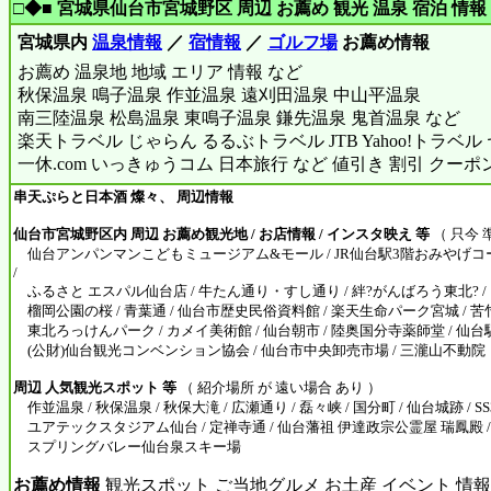
□◆■ 宮城県仙台市宮城野区 周辺 お薦め 観光 温泉 宿泊 情報 
宮城県内
温泉情報
／
宿情報
／
ゴルフ場
お薦め情報
お薦め 温泉地 地域 エリア 情報 など
秋保温泉 鳴子温泉 作並温泉 遠刈田温泉 中山平温泉
南三陸温泉 松島温泉 東鳴子温泉 鎌先温泉 鬼首温泉 など
楽天トラベル じゃらん るるぶトラベル JTB Yahoo!トラベ
一休.com いっきゅうコム 日本旅行 など 値引き 割引 クーポ
串天ぷらと日本酒 燦々、 周辺情報
仙台市宮城野区内 周辺 お薦め観光地 / お店情報 / インスタ映え 等
（ 只今 
仙台アンパンマンこどもミュージアム&モール / JR仙台駅3階おみやげコー
/
ふるさと エスパル仙台店 / 牛たん通り・すし通り / 絆?がんばろう東北? / 
榴岡公園の桜 / 青葉通 / 仙台市歴史民俗資料館 / 楽天生命パーク宮城 / 苦
東北ろっけんパーク / カメイ美術館 / 仙台朝市 / 陸奥国分寺薬師堂 / 仙台駐
(公財)仙台観光コンベンション協会 / 仙台市中央卸売市場 / 三瀧山不動院
周辺 人気観光スポット 等
（ 紹介場所 が 遠い場合 あり ）
作並温泉 / 秋保温泉 / 秋保大滝 / 広瀬通り / 磊々峡 / 国分町 / 仙台城跡 / SS3
ユアテックスタジアム仙台 / 定禅寺通 / 仙台藩祖 伊達政宗公霊屋 瑞鳳殿 /
スプリングバレー仙台泉スキー場
お薦め情報
観光スポット ご当地グルメ お土産 イベント 情報