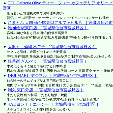
▲
TFU Cafeteria Olive ティーエフユー カフェテリア オ
野区 ］
落ち着いた雰囲気の中でお料理を満喫♪
貸切/コース料理/ディナー/ランチ/フレンチ/イベント/コンサート/仙台
▲
焼きとん 大国 仙台駅東口アルファビル店 ［ 宮城県仙台市
▲
雅 仙台駅東口店 ［ 宮城県仙台市宮城野区 ］
宮城の旬な食材と日本酒×仙台個室居酒屋
仙台/仙台駅/個室/鍋/居酒屋/飲み放題/海鮮/寿司/もつ鍋/せり鍋/牛タン/
▼
大衆すし酒場 不二子 ［ 宮城県仙台市宮城野区 ］
サクッと気軽に寿司がつまめる大衆酒場
寿司/海鮮/焼鳥/居酒屋/飲み放題/仙台駅東口/日本酒/焼魚/楽天戦/せいろ
▼
銀兵衛 ぎんべえ ［ 宮城県仙台市宮城野区 ］
木のぬくもりに包まれ堪能する日本料理
日本食 和食 海鮮 厳選 素材 四季 飲み放題 コース 貸切 宴会 デート 接待 
▼
DEJI-MARU デジマル ［ 宮城県仙台市宮城野区 ］
仙台唯一のサムギョプサル専門店が東口に！
焼肉 サムギョプサル 韓国 仙台駅 東口 女子会 宴会 スイーツ 誕生日 歓迎
▼
利久 東口分店 ［ 宮城県仙台市宮城野区 ］
牛たん炭焼 創作料理 こだわり地酒・焼酎
牛たん炭焼/仙台駅/宴会/ランチ/忘年会/お肉/牛たん/日本酒/魚介
▼
47ag ヨンナナエージー ［ 宮城県仙台市宮城野区 ］
ナチュラルワインと創作料理を楽しめるバル