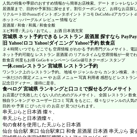
人気の特集や季節のおすすめ情報から簡単お店検索。デート オシャレなレ
居酒屋まで、目的や予算別に探せます。割引クーポンなど、お得なお店探
リクルートID Pontaポイント ポンタポイント ドコモ DoCoMo dアカウント
ホットペッパーグルメ
レビュー 情報 など
居酒屋 / 和食 / 和風 / 和食全般
エビ料理 / 天ぷら / おでん 。 お酒 日本酒充実
宮城県 ネット予約できる レストラン 居酒屋 探すなら PayPa
旧 Yahoo!ロコ Yahoo!ダイニング Yahoo!予約 飲食店
２４時間 いつでも どこでも 空席情報 がわかる 予約専門グルメサイト。電
ネット予約可能な レストラン 居酒屋 の リアルタイムな空席情報が一発で
飲食店 何度もお得 GoGoキャンペーン GoGo値引きクーポン スタンプ
一休.comレストラン 宮城県
レストラン予約
ワンランク上の レストラン予約。 地域 や ジャンル から カンタン検索、
一休だけの 限定メニュー や お店 メニュー 写真 利用者 感想など レストラ
記念日ディナー、接待に是非。
食べログ 宮城県 ランキングと口コミで探せるグルメサイト
お店選びで失敗したくない人のためのグルメサイト。 全国 レストラン 飲
独自ランキング や ユーザー 口コミ 写真 をもとに、様々なジャンルの人気
目的 や 予算 に ぴったり の お店 が 見つけられます。
串天ぷらと日本酒 燦々、
串天ぷらと日本酒燦々、
旬の食材を使用した天ぷらと日本酒
仙台 仙台駅 東口 仙台駅東口 和食 居酒屋 日本酒 串天ぷら 宴