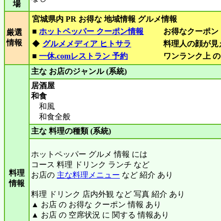
場
宮城県内 PR お得な 地域情報 グルメ情報
■
ホットペッパー クーポン情報
お得なクーポン
厳選
情報
◆
グルメメディア ヒトサラ
料理人の顔が見
■
一休.comレストラン 予約
ワンランク上 の
主な お店のジャンル (系統)
居酒屋
和食
和風
和食全般
主な 料理の種類 (系統)
ホットペッパー グルメ 情報 には
コース 料理 ドリンク ランチ など
料理
お店の
主な料理メニュー
など 紹介 あり
情報
料理 ドリンク 店内外観 など 写真 紹介 あり
▲ お店 の お得な クーポン 情報 あり
▲ お店 の 空席状況 に 関する 情報あり