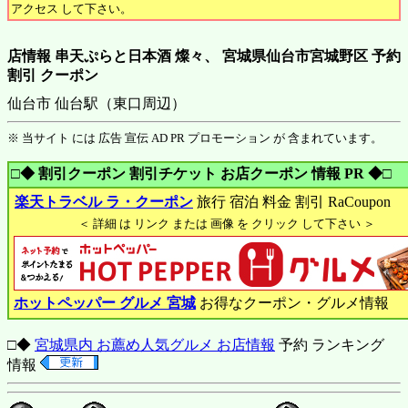
アクセス して下さい。
店情報 串天ぷらと日本酒 燦々、 宮城県仙台市宮城野区 予約
割引 クーポン
仙台市 仙台駅（東口周辺）
※ 当サイト には 広告 宣伝 AD PR プロモーション が 含まれています。
□◆ 割引クーポン 割引チケット お店クーポン 情報 PR ◆□
楽天トラベル ラ・クーポン
旅行 宿泊 料金 割引 RaCoupon
＜ 詳細 は リンク または 画像 を クリック して下さい ＞
ホットペッパー グルメ 宮城
お得なクーポン・グルメ情報
□◆
宮城県内 お薦め人気グルメ お店情報
予約 ランキング
情報