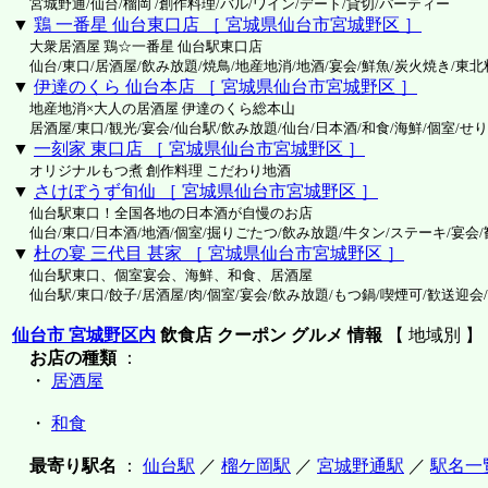
宮城野通/仙台/榴岡 /創作料理/バル/ワイン/デート/貸切/パーティー
▼
鶏 一番星 仙台東口店 ［ 宮城県仙台市宮城野区 ］
大衆居酒屋 鶏☆一番星 仙台駅東口店
仙台/東口/居酒屋/飲み放題/焼鳥/地産地消/地酒/宴会/鮮魚/炭火焼き/東北
▼
伊達のくら 仙台本店 ［ 宮城県仙台市宮城野区 ］
地産地消×大人の居酒屋 伊達のくら総本山
居酒屋/東口/観光/宴会/仙台駅/飲み放題/仙台/日本酒/和食/海鮮/個室/せ
▼
一刻家 東口店 ［ 宮城県仙台市宮城野区 ］
オリジナルもつ煮 創作料理 こだわり地酒
▼
さけぼうず旬仙 ［ 宮城県仙台市宮城野区 ］
仙台駅東口！全国各地の日本酒が自慢のお店
仙台/東口/日本酒/地酒/個室/掘りごたつ/飲み放題/牛タン/ステーキ/宴会
▼
杜の宴 三代目 甚家 ［ 宮城県仙台市宮城野区 ］
仙台駅東口、個室宴会、海鮮、和食、居酒屋
仙台駅/東口/餃子/居酒屋/肉/個室/宴会/飲み放題/もつ鍋/喫煙可/歓送迎会
仙台市 宮城野区内
飲食店 クーポン グルメ 情報
【 地域別 】
お店の種類
：
・
居酒屋
・
和食
最寄り駅名
：
仙台駅
／
榴ケ岡駅
／
宮城野通駅
／
駅名一