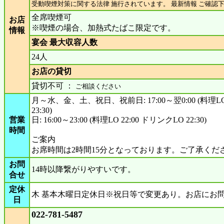
受動喫煙対策に関する法律 施行されています。 最新情報 ご確認
全席喫煙可
お店
※喫煙の場合、加熱式たばこ限定です。
情報
宴会 最大収容人数
24人
お店の貸切
貸切不可 ：
ご相談ください
月～水、金、土、祝日、祝前日: 17:00～翌0:00 (料理LO
23:30)
営業
日: 16:00～23:00 (料理LO 22:00 ドリンクLO 22:30)
時間
ご案内
お席時間は2時間15分となっております。ご了承くだ
お問
14時以降繋がりやすいです。
合せ
定休
木 基本木曜日定休日※祝日等で変更あり。お店にお
日
022-781-5487