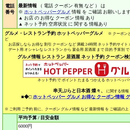
最新情報
（ 電話 クーポン 有無 など ） は
電話
※
ホットペッパーグルメ
情報 を ご確認 お願いしま
番号
▲ お店 の お得な クーポン 情報 あり
▲ ネット予約 空席状況 に 関する 情報あり
グルメ・レストラン予約 ホットペッパーグルメ
※ クーポン
ど
お店探しなら お得な 割引 クーポン など 満載 24時間 ネット予約サイト
デート用 オシャレな レストラン から 宴会用 居酒屋 まで 目的 予算別 で
グルメ情報 レストラン 居酒屋 ネット予約 クーポン検索 
ネット予約 で ポイント たまる つかえる ホットペッパ
串天ぷらと日本酒 燦々、
に関する情報
■◆□
ホットペッパー グルメ お得な クーポン情報 
※ ご利用 ご予約 前に、クーポン グルメ情報 など 最新情報 を ご確認の
平均予算 / 目安金額
6000円