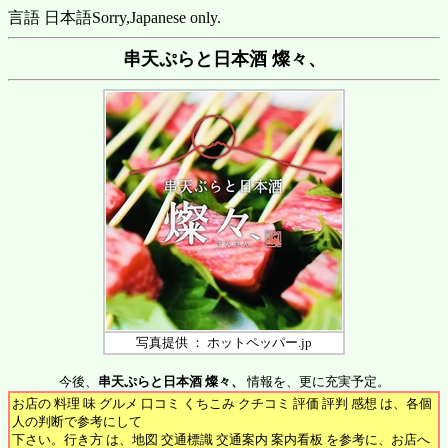
言語 日本語
Sorry,Japanese only.
串天ぷらと日本酒 燦々、
写真提供 ： ホットペッパー.jp
今後、
串天ぷらと日本酒 燦々、
情報を、更に充実予定。
お店の 料理 味 グルメ 口コミ くちこみ クチコミ 評価 評判 感想 は、各個
人の判断で参考にして
下さい。行き方 は、地図 交通標識 交通案内 案内看板 を参考に、お店へ