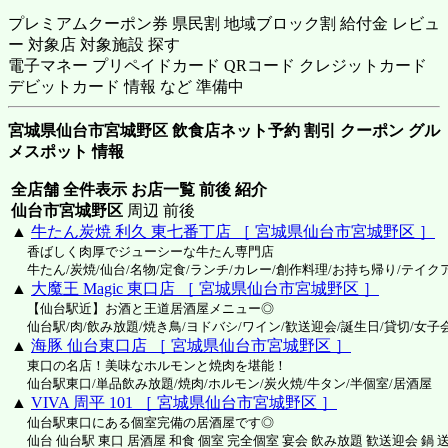
プレミアムクーポン券 県民割 地域ブロック割 給付金 レビュ
ー 対象店 対象施設 探す
電子マネー プリペイドカード QRコード クレジットカード
デビットカード 情報 など 準備中
宮城県仙台市宮城野区 飲食店ネット予約 割引 クーポン グル
メスポット 情報
全店舗 全件表示 お店一覧 前後 紹介
仙台市宮城野区
周辺 前後
▲
牛たん炭焼 利久 東七番丁店 ［ 宮城県仙台市宮城野区 ］
香ばしく肉厚でジューシーな牛たん専門店
牛たん/炭焼/仙台/名物/定食/ランチ/カレー/創作料理/お持ち帰り/テイク
▲
大魔王 Magic 東口店 ［ 宮城県仙台市宮城野区 ］
【仙台駅近】お酒と王道居酒屋メニュー◎
仙台駅/肉/飲み放題/焼き鳥/ヨドバシ/ワイン/歓送迎会/誕生日/貸切/女子会
▲
海豚 仙台東口店 ［ 宮城県仙台市宮城野区 ］
東口の名店！美味なホルモンと焼肉を堪能！
仙台駅東口/単品飲み放題/焼肉/ホルモン/炭火焼/牛タン/半個室/居酒屋
▲
VIVA 周平 101 ［ 宮城県仙台市宮城野区 ］
仙台駅東口にある個室完備の居酒屋です◎
仙台 仙台駅 東口 居酒屋 和食 個室 完全個室 宴会 飲み放題 歓送迎会 鍋 