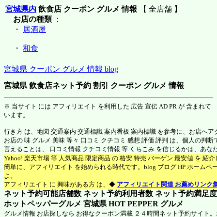
宮城県内
飲食店 クーポン グルメ 情報
【 全店舗 】
お店の種類
：
・
居酒屋
・
和食
宮城県 クーポン グルメ 情報 blog
宮城県 飲食店ネット予約 割引 クーポン グルメ 情報
※ 当サイト には アフィリエイト を利用した 広告 宣伝 AD PR が 含まれて
います。
行き方 は、地図 交通案内 交通標識 案内看板 案内標識 を参考に、お店へ
お店の 味 グルメ 美味 等々 口コミ クチコミ 感想 評価 評判 は、個人の
言えることは、 口コミ情報 クチコミ情報 等 くちこみ を信じるかは、あ
Yahoo! 楽天市場 等 人気商品 限定商品 の 格安 特売 バーゲン 最安値 を 
簡単に、アフィリエイト を始められる時代です。blog ブログ HP ホーム
よ。
アフィリエイト に 興味がある方 は、◆
アフィリエイト関連 お薦めリンク
ネット予約可能店舗数 ネット予約利用者数 ネット予約満足度 N
ホットペッパーグルメ 宮城県
HOT PEPPER グルメ
グルメ情報 お店探しなら お得なクーポン満載 ２４時間ネット予約サイト