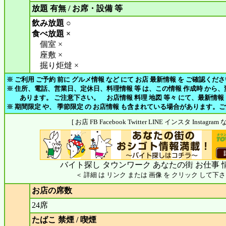
放題 有無 / お席・設備 等
飲み放題 ○
食べ放題 ×
個室 ×
座敷 ×
掘り炬燵 ×
※ ご利用 ご予約 前に グルメ情報 など にて お店 最新情報 を ご確認くだ
※ 住所、電話、営業日、定休日、料理情報 等 は、この情報 作成時 から
あります。 ご注意下さい。 お店情報 料理 地図 等々 にて、最新情報
※ 期間限定 や、 季節限定 の お店情報 も含まれている場合があります。
[ お店 FB Facebook Twitter LINE インスタ Insta
バイト探し タウンワーク あなたの街 お仕事 
＜ 詳細 は リンク または 画像 を クリック して下さ
お店の席数
24席
たばこ 禁煙 / 喫煙