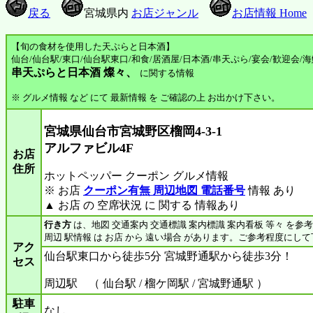
戻る
宮城県内
お店ジャンル
お店情報 Home
【旬の食材を使用した天ぷらと日本酒】
仙台/仙台駅/東口/仙台駅東口/和食/居酒屋/日本酒/串天ぷら/宴会/歓迎会/
串天ぷらと日本酒 燦々、
に関する情報
※ グルメ情報 など にて 最新情報 を ご確認の上 お出かけ下さい。
宮城県仙台市宮城野区榴岡4-3-1
アルファビル4F
お店
住所
ホットペッパー クーポン グルメ情報
※ お店
クーポン有無 周辺地図 電話番号
情報 あり
▲ お店 の 空席状況 に 関する 情報あり
行き方
は、地図 交通案内 交通標識 案内標識 案内看板 等々 を参
周辺 駅情報 は お店 から 遠い場合 があります。ご参考程度にし
アク
仙台駅東口から徒歩5分 宮城野通駅から徒歩3分！
セス
周辺駅 （ 仙台駅 / 榴ケ岡駅 / 宮城野通駅 ）
駐車
なし