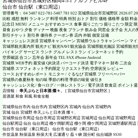
宮城県仙台市宮城野区榴岡4-3-1 アルファビル4F
仙台市 仙台駅（東口周辺）
管理番号： 04 5487 022-781-5487 781 022 宮城県仙台市宮城野区 2026.07.20
比較 感想 無料 ランキング 料理 特典 特別 おトク 割引 価格 価格帯 金額 料
記念日 MENU メニュー おすすめコース 食事 掘りごたつ 掘りこたつ 限定 限定
昼食 おやつ 夕食 ディナー 晩飯 夜食 ブランチ 飲み会 同窓会 女子会 大人の
割引チケット 割引券 優待券 クーポン券 店内 外観 個室 設備
キャッシュレス決済 宮城県キャンペーン 宮城県ウルトラキャンペーン マ
宮城県観光案内所 観光ナビ 観光NAVI 観光協会 宮城県観光施設 宮城県観光
バイキング サービス ランチ グルメ レストラン インターネット予約
空席確認 合コン 忘年会 新年会 TEL FAX iPhone Android
宮城県 WEB予約 最安値 QR決済 バーコード決済 電子マネー 財布 二次会
宮城県 スマフォ ネット予約限定 リクエスト予約 空席状況 レビュー
コース おすすめレポート モニター / ぐるなび 宮城県 フリーペーパー
宮城県の春夏秋冬 旬の味 季節の料理 季節の味覚 値引き
キャッシュレス化 / 食べログ / 一休レストラン / 電子決済 飲食店 ポイント
店情報：
串天ぷらと日本酒 燦々、
[ 宮城県仙台市宮城野区 ]
居酒屋 和食 和風 和食全般
宮城県仙台市内 仙台市内 宮城野区内 宮城内 仙台内 宮城野内
宮城 仙台 宮城野 串天ぷらと日本酒 燦々、
宮城県仙台市周辺 仙台市周辺 宮城野区周辺 宮城周辺 仙台周辺 宮城野周辺
仙台駅周辺 仙台 仙台周辺 榴ケ岡駅周辺 榴ケ岡 榴ケ岡周辺 宮城野通駅周辺
仙台市 仙台駅（東口周辺） 仙台市 仙台駅（東口周辺）
作並温泉 秋保温泉 秋保大滝 広瀬通り 磊々峡 国分町 仙台城跡 SS30