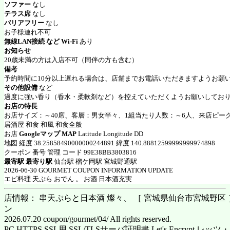
ソファー
なし
テラス席
なし
バリアフリー
なし
お子様連れ不可
無線LAN接続 など Wi-Fi
あり
お知らせ
20歳未満の方は入店不可（同伴の方も含む）
備考
予約時間に10分以上遅れる場合は、店舗までお電話いただきますようお願
その他設備
など
過度に強い香り（香水・柔軟剤など）を控えていただくようお願いしてお
お店の特長
お店サイズ：～40席、客層：男女半々、1組当たり人数：～6人、来店ピーク
居酒屋 和食 和風 和食全般
お店
Googleマップ MAP
Latitude Longitude DD
地図 経度 38.25858490000000244891 緯度 140.88812599999999974898
クーポン 番号 管理 コード 99E38BB3803816
最寄駅 最寄り駅
仙台駅 榴ケ岡駅 宮城野通駅
2026-06-30 GOURMET COUPON INFORMATION UPDATE
エビ料理 天ぷら おでん 。 お酒 日本酒充実
店情報： 串天ぷらと日本酒 燦々、 ［ 宮城県仙台市宮城野区 ］ 
ン
2026.07.20 coupon/gourmet/04/ All rights reserved.
PC HTTPS SSL用 SSL/TLSサーバ証明書 Let's Encrypt