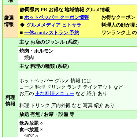
場
静岡県内 PR お得な 地域情報 グルメ情報
■
ホットペッパー クーポン情報
お得なクーポン
厳選
情報
◆
グルメメディア ヒトサラ
料理人の顔が見
■
一休.comレストラン 予約
ワンランク上 の
主な お店のジャンル (系統)
焼肉・ホルモン
焼肉
主な 料理の種類 (系統)
ホットペッパー グルメ 情報 には
コース 料理 ドリンク ランチ テイクアウト など
お店の
主な料理メニュー
など 紹介 あり
料理
情報
料理 ドリンク 店内外観 など 写真 紹介 あり
放題 有無 / お席・設備 等
飲み放題 ○
食べ放題 ×
個室 ○