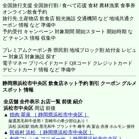
全国旅行支援 全国旅行割 / 食べて応援 食材 農林漁業 食事券
オンライン飲食予約
旅行先 土産物店 飲食店 観光施設 交通機関 など 地域共通ク
ーポン 情報 など 準備中
予約受付 キャンペーン 対象期間 開始スタート 開始時期 な
ど チャンス 情報 収集中
プレミアムクーポン券 県民割 地域ブロック割 給付金 レビュ
ー 対象店 対象施設 探す
電子マネー プリペイドカード QRコード クレジットカード
デビットカード 情報 など 準備中
静岡県浜松市中央区 飲食店ネット予約 割引 クーポン グルメ
スポット 情報
全店舗 全件表示 お店一覧 前後 紹介
浜松市中央区
周辺 前後
▲
焼肉 翠泉 ［ 静岡県浜松市中央区 ］
厳選黒毛和牛使用！宮崎牛の希少部位あり！
浜松 浜松駅 焼肉 黒毛和牛 ブランド牛 雌牛 肉 宴会 赤身 ホルモン 接待
▲
民俗村 浜松 ［ 静岡県浜松市中央区 ］
▲
創作フレンチ マリポーサ ［ 静岡県浜松市中央区 ］