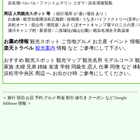
浜名湖パルパル / ファントムマリン コダマ / 浜名湖遊覧船
周辺 人気観光スポット 等
（ 紹介場所 が 遠い場合 あり ）
白倉峡 / 航空自衛隊浜松広報館 / 佐鳴湖 / うなぎパイファクトリー(見学) /
浜松オート / 舘山寺 / 潮見坂 / みさくぼオートキャンプ場マロニエの里 / 
浦川キャンプ村 / 新居宿 / 二俣城址(城山公園) / 南浜名湖弁天島温泉
お薦め情報
観光スポット ご当地グルメ お土産 イベント 情報
楽天トラベル
観光案内
情報 など ご参考にして下さい。
おすすめ 観光スポット 観光マップ 観光名所 モデルコース 観
家族 夫婦 兄弟 姉妹 友達 学校 同級生 恋人 仕事 同僚 など 
浜松市中央区 周辺 へ お出かけ時 ご参考にしてください。
＜ 旅行 宿泊 お店 予約 グルメ 料金 割引 値引き クーポン など Google
AdSense 情報 ＞