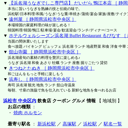
▼
【浜名湖うなぎでしこ専門店】 だいだら 鴨江本店 ［ 静
本当に旨いうなぎを熟練の技と伝統の味で。
浜松駅/日本料理/和風/うなぎ/うな重/串焼き/蒲焼/宴会/家族/座敷/テイ
▼
遠州屋 ［ 静岡県浜松市中央区 ］
本場韓国の家庭料理の味が楽しめる！
韓国料理/韓国/鴨江/駐車場/宴会/歓送迎会/ランチ/ディナー/コース
▼
ホテルウェルシーズン浜名湖 Buffet Restaurant るぴなす
当面の間休業いたします
食べ放題 バイキング ビュッフェ 浜名湖 ランチ 地産野菜 和食 洋食 中華
▼
舘山寺園 ［ 静岡県浜松市中央区 ］
浜名湖産旬の素材の料理を贅沢に楽しめる♪
うなぎ 浜名湖 和食 あさり 牡蠣 ランチ 座敷 掘りごたつ 貸切
▼
きつねとたぬき ［ 静岡県浜松市中央区 ］
和ごはんをもっと手軽に楽しもう
▼
浜寿し ［ 静岡県浜松市中央区 ］
寿司 浜名湖 観光 地魚 ランチ 舘山寺温泉
毎朝、寸座の漁協で魚を仕入れている 新鮮な地魚を食べれるお店
浜松市 中央区内
飲食店 クーポン グルメ 情報
【 地域別 】
お店の種類
：
・
焼肉 ホルモン
最寄り駅名
：
新浜松駅
／
高塚駅
／
浜松駅
／
駅名一覧