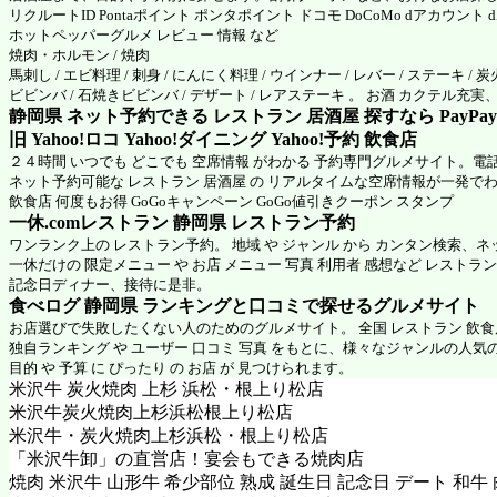
リクルートID Pontaポイント ポンタポイント ドコモ DoCoMo dアカウント
ホットペッパーグルメ
レビュー 情報 など
焼肉・ホルモン / 焼肉
馬刺し / エビ料理 / 刺身 / にんにく料理 / ウインナー / レバー / ステーキ / 炭火
ビビンバ / 石焼きビビンバ / デザート / レアステーキ 。 お酒 カクテル充
静岡県 ネット予約できる レストラン 居酒屋 探すなら PayPa
旧 Yahoo!ロコ Yahoo!ダイニング Yahoo!予約 飲食店
２４時間 いつでも どこでも 空席情報 がわかる 予約専門グルメサイト。電
ネット予約可能な レストラン 居酒屋 の リアルタイムな空席情報が一発で
飲食店 何度もお得 GoGoキャンペーン GoGo値引きクーポン スタンプ
一休.comレストラン 静岡県
レストラン予約
ワンランク上の レストラン予約。 地域 や ジャンル から カンタン検索、
一休だけの 限定メニュー や お店 メニュー 写真 利用者 感想など レストラ
記念日ディナー、接待に是非。
食べログ 静岡県 ランキングと口コミで探せるグルメサイト
お店選びで失敗したくない人のためのグルメサイト。 全国 レストラン 飲
独自ランキング や ユーザー 口コミ 写真 をもとに、様々なジャンルの人気
目的 や 予算 に ぴったり の お店 が 見つけられます。
米沢牛 炭火焼肉 上杉 浜松・根上り松店
米沢牛炭火焼肉上杉浜松根上り松店
米沢牛・炭火焼肉上杉浜松・根上り松店
「米沢牛卸」の直営店！宴会もできる焼肉店
焼肉 米沢牛 山形牛 希少部位 熟成 誕生日 記念日 デート 和牛 