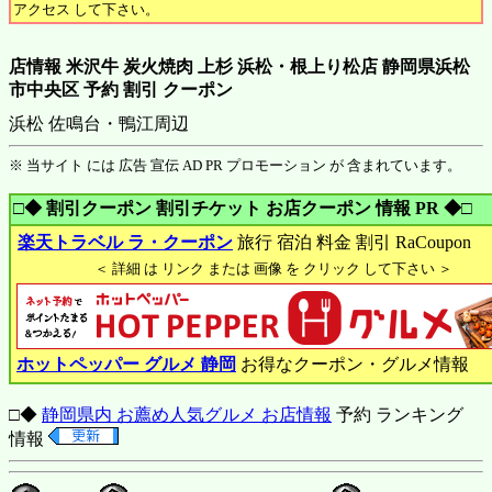
アクセス して下さい。
店情報 米沢牛 炭火焼肉 上杉 浜松・根上り松店 静岡県浜松
市中央区 予約 割引 クーポン
浜松 佐鳴台・鴨江周辺
※ 当サイト には 広告 宣伝 AD PR プロモーション が 含まれています。
□◆ 割引クーポン 割引チケット お店クーポン 情報 PR ◆□
楽天トラベル ラ・クーポン
旅行 宿泊 料金 割引 RaCoupon
＜ 詳細 は リンク または 画像 を クリック して下さい ＞
ホットペッパー グルメ 静岡
お得なクーポン・グルメ情報
□◆
静岡県内 お薦め人気グルメ お店情報
予約 ランキング
情報