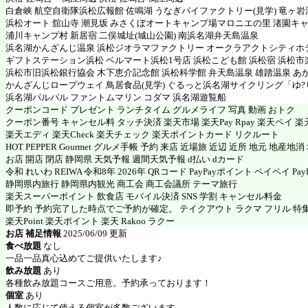
白倉峡 航空自衛隊浜松広報館 佐鳴湖 うなぎパイファクトリー(見学) 竜ヶ岩
浜松オート 舘山寺 潮見坂 みさくぼオートキャンプ場マロニエの里 渚園キ
浦川キャンプ村 新居宿 二俣城址(城山公園) 南浜名湖弁天島温泉
浜名湖かんざんじ温泉 浜松ジオラマファクトリー オークラアクトシティホ
ギフトステーション浜松 ベルマート浜松1号店 浜松こども館 浜松宿 浜松
浜松市旧浜松銀行協会 木下恵介記念館 浜松科学館 弁天島温泉 雄踏温泉 あ
かんざんじロープウェイ 鳥居食品(見学) ぐるっと浜名湖サイクリング「ゆ?
浜名湖パルパル ファントムマリン コダマ 浜名湖遊覧船
クーポンコード プレゼント ランチタイム グルメライフ 写真 動画 おトク
クーポン番号 キャンセル料 タッチ決済 楽天市場 楽天Pay Rpay 楽天ペイ 楽天
楽天エディ 楽天Check 楽天チェック 楽天ポイントカード リクルート
HOT PEPPER Gourmet グルメ手帳 予約 来店 近場旅 近辺 近所 地元 地産地
お店 開店 閉店 静岡県 天気予報 週間天気予報 d払い dカード
令和 れいわ REIWA 令和8年 2026年 QRコード PayPayポイント ペイペイ PayP
静岡県内旅行 静岡県内観光 商工会 商工会議所 テーマ旅行
楽天スーパーポイント 飲食店 モバイル決済 SNS 学割 キャンセル料金
即予約 予約完了した時点でご予約が確定。 テイクアウト ラクマ フリル 特
楽天Point 楽天ポイント 楽天 Rakoo ラクー
お店 補足情報
2025/06/09 更新
食べ放題
なし
一品一品真心込めてご提供いたします♪
飲み放題
あり
各種飲み放題コースご用意。予約承っております！
個室
あり
人数に応じて使える個室が多数ございます。