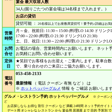
宴会 最大収容人数
34人(掘りごたつの宴会場は34名様まで入れます。)
お店の貸切
貸切可能 ：
20名様以上でお座敷席貸切可！要予約♪詳細はお
月～金、祝前日: 11:30～15:00 (料理LO 14:30 ドリンクLO
営業
17:00～22:00 (料理LO 21:30 ドリンクLO 21:30)
時間
土、日、祝日: 11:30～22:00 (料理LO 21:30 ドリンクLO 2
お問
お電話の場合、営業時間内にお願いします。 ネット予
合せ
お気軽にお問い合わせ願います。
定休
★笑顔でお客様をお出迎え・ご案内します。駐車台数
日
で、乗り合わせのご来店にご協力お願いします。
053-458-2133
電話
最新情報
（ 電話 クーポン 有無 など ） は
番号
※
ホットペッパーグルメ
情報 を ご確認 お願いしま
グルメ・レストラン予約 ホットペッパーグルメ
※ クーポン
ど
お店探しなら お得な 割引 クーポン など 満載 24時間 ネット予約サイト
デート用 オシャレな レストラン から 宴会用 居酒屋 まで 目的 予算別 で