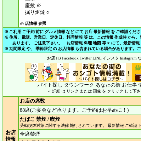
座敷 ※
掘り炬燵 ○
※ 店情報 参照
※ ご利用 ご予約 前に グルメ情報 など にて お店 最新情報 を ご確認くだ
※ 住所、電話、営業日、定休日、料理情報 等 は、この情報 作成時 から
あります。 ご注意下さい。 お店情報 料理 地図 等々 にて、最新情報
※ 期間限定 や、 季節限定 の お店情報 も含まれている場合があります。
[ お店 FB Facebook Twitter LINE インスタ Insta
バイト探し タウンワーク あなたの街 お仕事 
＜ 詳細 は リンク または 画像 を クリック して下さ
お店の席数
88席(ご宴会など承ります。ご予約はお早めに！)
たばこ 禁煙 / 喫煙
受動喫煙対策に関する法律 施行されています。 最新情報 ご確認
お店
全席禁煙
情報