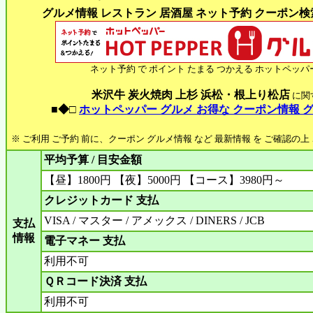
グルメ情報 レストラン 居酒屋 ネット予約 クーポン検索 
ネット予約 で ポイント たまる つかえる ホットペッパ
米沢牛 炭火焼肉 上杉 浜松・根上り松店
に関
■◆□
ホットペッパー グルメ お得な クーポン情報 
※ ご利用 ご予約 前に、クーポン グルメ情報 など 最新情報 を ご確認の
平均予算 / 目安金額
【昼】1800円 【夜】5000円 【コース】3980円～
クレジットカード 支払
VISA / マスター / アメックス / DINERS / JCB
支払
情報
電子マネー 支払
利用不可
ＱＲコード決済 支払
利用不可