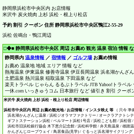
静岡県浜松市中央区内 お店情報
米沢牛 炭火焼肉 上杉 浜松・根上り松店
予約 割引 クーポン 住所 静岡県浜松市中央区鴨江2-55-29
浜松 佐鳴台・鴨江周辺
□◆■ 静岡県浜松市中央区 周辺 お薦め 観光 温泉 宿泊 情報 な
静岡県内
温泉情報
／
宿情報
／
ゴルフ場
お薦め情報
お薦め 温泉地 地域 エリア 情報 など
熱海温泉 伊東温泉 修善寺温泉 伊豆長岡温泉 浜名湖かんざ
土肥温泉 熱川温泉 稲取温泉 下田温泉 など
楽天トラベル じゃらん るるぶトラベル JTB Yahoo!トラベ
一休.com いっきゅうコム 日本旅行 など 値引き 割引 クーポ
米沢牛 炭火焼肉 上杉 浜松・根上り松店 周辺情報
浜松市中央区内 周辺 お薦め観光地 / お店情報 / インスタ映え 等
（ 只今 準
浜名湖かんざんじ温泉 / 浜松ジオラマファクトリー / オークラアクトシテ
ギフトステーション浜松 / ベルマート浜松1号店 / 浜松こども館 / 浜松宿 /
浜松市旧浜松銀行協会 木下恵介記念館 / 浜松科学館 / 弁天島温泉 / 雄踏温泉 /
かんざんじロープウェイ / 鳥居食品(見学) / ぐるっと浜名湖サイクリング「