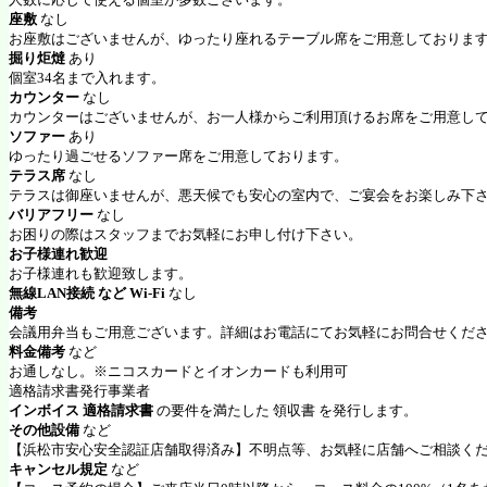
座敷
なし
お座敷はございませんが、ゆったり座れるテーブル席をご用意しておりま
掘り炬燵
あり
個室34名まで入れます。
カウンター
なし
カウンターはございませんが、お一人様からご利用頂けるお席をご用意し
ソファー
あり
ゆったり過ごせるソファー席をご用意しております。
テラス席
なし
テラスは御座いませんが、悪天候でも安心の室内で、ご宴会をお楽しみ下
バリアフリー
なし
お困りの際はスタッフまでお気軽にお申し付け下さい。
お子様連れ歓迎
お子様連れも歓迎致します。
無線LAN接続 など Wi-Fi
なし
備考
会議用弁当もご用意ございます。詳細はお電話にてお気軽にお問合せくだ
料金備考
など
お通しなし。※ニコスカードとイオンカードも利用可
適格請求書発行事業者
インボイス 適格請求書
の要件を満たした 領収書 を発行します。
その他設備
など
【浜松市安心安全認証店舗取得済み】不明点等、お気軽に店舗へご相談く
キャンセル規定
など