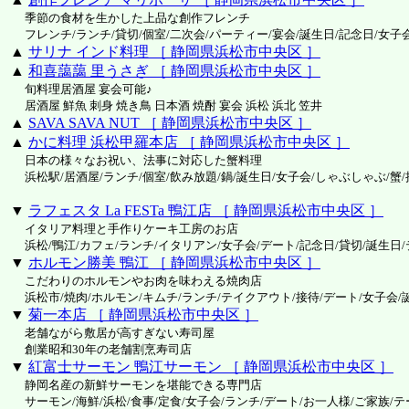
季節の食材を生かした上品な創作フレンチ
フレンチ/ランチ/貸切/個室/二次会/パーティー/宴会/誕生日/記念日/女子
▲
サリナ インド料理 ［ 静岡県浜松市中央区 ］
▲
和喜藹藹 里うさぎ ［ 静岡県浜松市中央区 ］
旬料理居酒屋 宴会可能♪
居酒屋 鮮魚 刺身 焼き鳥 日本酒 焼酎 宴会 浜松 浜北 笠井
▲
SAVA SAVA NUT ［ 静岡県浜松市中央区 ］
▲
かに料理 浜松甲羅本店 ［ 静岡県浜松市中央区 ］
日本の様々なお祝い、法事に対応した蟹料理
浜松駅/居酒屋/ランチ/個室/飲み放題/鍋/誕生日/女子会/しゃぶしゃぶ/蟹/
▼
ラフェスタ La FESTa 鴨江店 ［ 静岡県浜松市中央区 ］
イタリア料理と手作りケーキ工房のお店
浜松/鴨江/カフェ/ランチ/イタリアン/女子会/デート/記念日/貸切/誕生日/
▼
ホルモン勝美 鴨江 ［ 静岡県浜松市中央区 ］
こだわりのホルモンやお肉を味わえる焼肉店
浜松市/焼肉/ホルモン/キムチ/ランチ/テイクアウト/接待/デート/女子会/
▼
菊一本店 ［ 静岡県浜松市中央区 ］
老舗ながら敷居が高すぎない寿司屋
創業昭和30年の老舗割烹寿司店
▼
紅富士サーモン 鴨江サーモン ［ 静岡県浜松市中央区 ］
静岡名産の新鮮サーモンを堪能できる専門店
サーモン/海鮮/浜松/食事/定食/女子会/ランチ/デート/お一人様/ご家族/