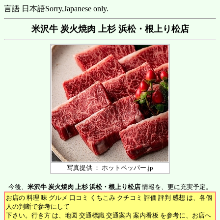
言語 日本語
Sorry,Japanese only.
米沢牛 炭火焼肉 上杉 浜松・根上り松店
写真提供 ： ホットペッパー.jp
今後、
米沢牛 炭火焼肉 上杉 浜松・根上り松店
情報を、更に充実予定。
お店の 料理 味 グルメ 口コミ くちこみ クチコミ 評価 評判 感想 は、各個
人の判断で参考にして
下さい。行き方 は、地図 交通標識 交通案内 案内看板 を参考に、お店へ