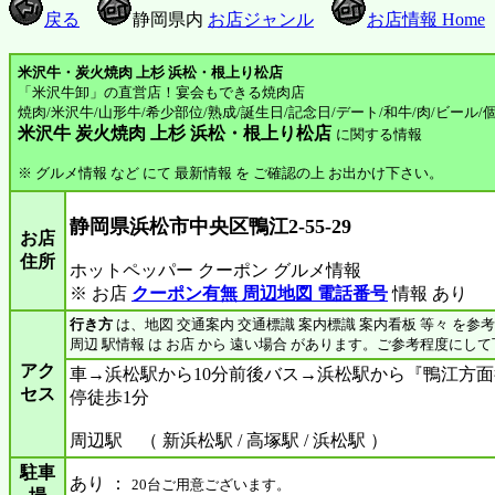
戻る
静岡県内
お店ジャンル
お店情報 Home
米沢牛・炭火焼肉 上杉 浜松・根上り松店
「米沢牛卸」の直営店！宴会もできる焼肉店
焼肉/米沢牛/山形牛/希少部位/熟成/誕生日/記念日/デート/和牛/肉/ビール/
米沢牛 炭火焼肉 上杉 浜松・根上り松店
に関する情報
※ グルメ情報 など にて 最新情報 を ご確認の上 お出かけ下さい。
静岡県浜松市中央区鴨江2-55-29
お店
住所
ホットペッパー クーポン グルメ情報
※ お店
クーポン有無 周辺地図 電話番号
情報 あり
行き方
は、地図 交通案内 交通標識 案内標識 案内看板 等々 を参
周辺 駅情報 は お店 から 遠い場合 があります。ご参考程度にし
アク
車→浜松駅から10分前後バス→浜松駅から『鴨江方
セス
停徒歩1分
周辺駅 （ 新浜松駅 / 高塚駅 / 浜松駅 ）
駐車
あり ：
20台ご用意ございます。