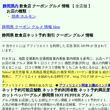
静岡県内
飲食店 クーポン グルメ 情報
【 全店舗 】
お店の種類
：
・
焼肉 ホルモン
静岡県 クーポン グルメ 情報 blog
静岡県 飲食店ネット予約 割引 クーポン グルメ 情報
※ 当サイト には アフィリエイト を利用した 広告 宣伝 AD PR が 含まれて
います。
行き方 は、地図 交通案内 交通標識 案内看板 案内標識 を参考に、お店へ
お店の 味 グルメ 美味 等々 口コミ クチコミ 感想 評価 評判 は、個人の
言えることは、 口コミ情報 クチコミ情報 等 くちこみ を信じるかは、あ
Yahoo! 楽天市場 等 人気商品 限定商品 の 格安 特売 バーゲン 最安値 を 
簡単に、アフィリエイト を始められる時代です。blog ブログ HP ホーム
よ。
アフィリエイト に 興味がある方 は、◆
アフィリエイト関連 お薦めリンク
ネット予約可能店舗数 ネット予約利用者数 ネット予約満足度 N
ホットペッパーグルメ 静岡県
HOT PEPPER グルメ
グルメ情報 お店探しなら お得なクーポン満載 ２４時間ネット予約サイト
人気の特集や季節のおすすめ情報から簡単お店検索。デート オシャレなレ
居酒屋まで、目的や予算別に探せます。割引クーポンなど、お得なお店探