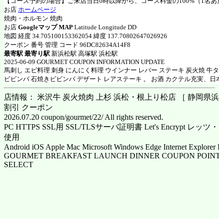
【コース予約の場合】ご来店当日0時以降から、コース料金の100%（1名
お店
ホームページ
焼肉・ホルモン 焼肉
お店
Googleマップ MAP
Latitude Longitude DD
地図 経度 34.705100153362054 緯度 137.70802647026926
クーポン 番号 管理 コード 96DC82634A14F8
最寄駅 最寄り駅
新浜松駅 高塚駅 浜松駅
2025-06-09 GOURMET COUPON INFORMATION UPDATE
馬刺し エビ料理 刺身 にんにく料理 ウインナー レバー ステーキ 炭火焼 牛
ビビンバ 石焼きビビンバ デザート レアステーキ 。 お酒 カクテル充実、日
店情報： 米沢牛 炭火焼肉 上杉 浜松・根上り松店 ［ 静岡県浜松
割引 クーポン
2026.07.20 coupon/gourmet/22/ All rights reserved.
PC HTTPS SSL用 SSL/TLSサーバ証明書 Let's Encrypt
使用
Android iOS Apple Mac Microsoft Windows Edge Internet Explorer 
GOURMET BREAKFAST LAUNCH DINNER COUPON POINT
SELECT