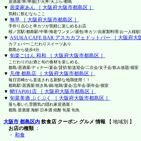
居酒屋/串/串揚げ/天丼/天ぷら/都島
▼
居楽家あん ［ 大阪府大阪市都島区 ］
気軽に飲むならここ
▼
無早 ［ 大阪府大阪市都島区 ］
手作り点心と串カツが気軽に楽しめるお店
桜ノ宮駅/都島駅/中華/海老ワンタン/湯包/串カツ/自家製料理/お一人様歓
▼
ASUKA CAFE BAR アスカカフェドットバー ［ 大阪府
カフェバー/こだわりスイーツあり
都島から徒歩4分
▼
旬楽ごはん 和和 ［ 大阪府大阪市都島区 ］
こだわりのお酒と旬の食材を楽しめる。
都島/居酒屋/ディナー/宴会/貸切/歓送迎会/二次会/女子会/飲み放題/個室
▼
凡僧 都島店 ［ 大阪府大阪市都島区 ］
毎日宮崎から直送される新鮮な地鶏使用！！
都島駅/居酒屋/焼き鳥/鍋/地鶏/宴会/忘年会/新年会/個室
▼
蛸TAP001店 ［ 大阪府大阪市都島区 ］
▼
旬菜美酒 ぷくぷく ［ 大阪府大阪市都島区 ］
落ち着いた雰囲気の隠れ家居酒屋！
都島 居酒屋 海鮮 日本酒 焼酎 旬菜 旬魚
大阪市 都島区内
飲食店 クーポン グルメ 情報
【 地域別 】
お店の種類
：
・
和食