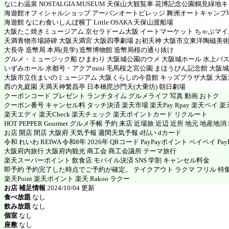
なにわ温泉 NOSTALGIA MUSEUM 天保山大観覧車 花博記念公園鶴見緑地
海遊館オフィシャルショップ アーバンオートビレッジ 舞洲オートキャンプ
海遊館 なにわ食いしんぼ横丁 Little OSAKA 天保山渡船場
大阪たこ焼きミュージアム 京セラドーム大阪 イートマーケット ちゃぶマイ
天満青物市場跡碑 大阪天満宮 大阪四季劇場 お初天神 大阪市立東洋陶磁美
大長寺 造幣局 本局(見学) 造幣博物館 造幣局桜の通り抜け
グルメ・ミュージック船 ひまわり 大阪城公園のウメ 大阪城ホール 水上バス
いずみホール 水都号・アクアmini 毛馬桜之宮公園 まほうびん記念館 大阪
大阪市立住まいのミュージアム 大阪くらしの今昔館 キッズプラザ大阪 大
西の丸庭園 天満天神繁昌亭 日本橋毘沙門天(大乗坊) 朝日劇場
クーポンコード プレゼント ランチタイム グルメライフ 写真 動画 おトク
クーポン番号 キャンセル料 タッチ決済 楽天市場 楽天Pay Rpay 楽天ペイ 楽天
楽天エディ 楽天Check 楽天チェック 楽天ポイントカード リクルート
HOT PEPPER Gourmet グルメ手帳 予約 来店 近場旅 近辺 近所 地元 地産地
お店 開店 閉店 大阪府 天気予報 週間天気予報 d払い dカード
令和 れいわ REIWA 令和8年 2026年 QRコード PayPayポイント ペイペイ PayP
大阪府内旅行 大阪府内観光 商工会 商工会議所 テーマ旅行
楽天スーパーポイント 飲食店 モバイル決済 SNS 学割 キャンセル料金
即予約 予約完了した時点でご予約が確定。 テイクアウト ラクマ フリル 特
楽天Point 楽天ポイント 楽天 Rakoo ラクー
お店 補足情報
2024/10/04 更新
食べ放題
なし
飲み放題
なし
個室
なし
座敷
なし