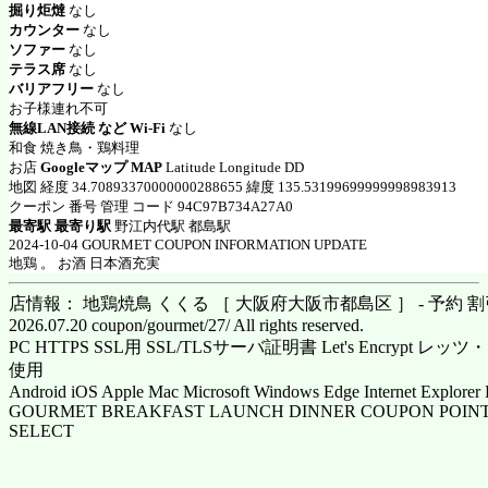
掘り炬燵
なし
カウンター
なし
ソファー
なし
テラス席
なし
バリアフリー
なし
お子様連れ不可
無線LAN接続 など Wi-Fi
なし
和食 焼き鳥・鶏料理
お店
Googleマップ MAP
Latitude Longitude DD
地図 経度 34.70893370000000288655 緯度 135.53199699999998983913
クーポン 番号 管理 コード 94C97B734A27A0
最寄駅 最寄り駅
野江内代駅 都島駅
2024-10-04 GOURMET COUPON INFORMATION UPDATE
地鶏 。 お酒 日本酒充実
店情報： 地鶏焼鳥 くくる ［ 大阪府大阪市都島区 ］ - 予約 
2026.07.20 coupon/gourmet/27/ All rights reserved.
PC HTTPS SSL用 SSL/TLSサーバ証明書 Let's Encrypt
使用
Android iOS Apple Mac Microsoft Windows Edge Internet Explorer 
GOURMET BREAKFAST LAUNCH DINNER COUPON POINT
SELECT