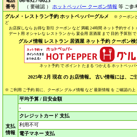
06-6927-0023
電話
番号
（ 要確認 ）
ホットペッパー クーポン情報
等 ご参
グルメ・レストラン予約 ホットペッパーグルメ
※ クーポン
ど
お店探しなら お得な 割引 クーポン など 満載 24時間 ネット予約サイト
デート用 オシャレな レストラン から 宴会用 居酒屋 まで 目的 予算別 で
グルメ情報 レストラン 居酒屋 ネット予約 クーポン検索 
ネット予約 で ポイント たまる つかえる ホットペッパ
2025年 2月 現在 の お店情報。 古い情報には、
※ ご利用 ご予約 前に、クーポン グルメ情報 など 最新情報 を ご確認の
平均予算 / 目安金額
-
クレジットカード 支払
利用不可
支払
情報
電子マネー 支払