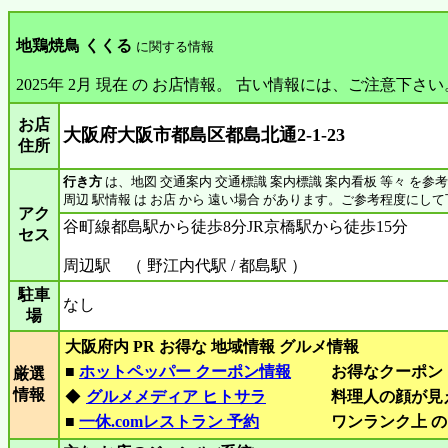
地鶏焼鳥 くくる
に関する情報
2025年 2月 現在 の お店情報。 古い情報には、ご注意下さい
お店
大阪府大阪市都島区都島北通2‐1‐23
住所
行き方
は、地図 交通案内 交通標識 案内標識 案内看板 等々 を参
周辺 駅情報 は お店 から 遠い場合 があります。ご参考程度にし
アク
谷町線都島駅から徒歩8分JR京橋駅から徒歩15分
セス
周辺駅 （ 野江内代駅 / 都島駅 ）
駐車
なし
場
大阪府内 PR お得な 地域情報 グルメ情報
■
ホットペッパー クーポン情報
お得なクーポン
厳選
情報
◆
グルメメディア ヒトサラ
料理人の顔が見
■
一休.comレストラン 予約
ワンランク上 の