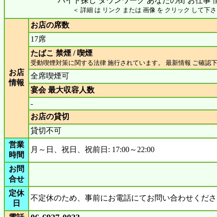
バイト探し タウンワーク あなたの街 お仕事 
＜ 詳細 は リンク または 画像 を クリック して下さ
お店の席数
17席
たばこ 禁煙 / 喫煙
受動喫煙対策に関する法律 施行されています。 最新情報 ご確認
お店
全席喫煙可
情報
宴会 最大収容人数
-
お店の貸切
貸切不可
営業
月～日、祝日、祝前日: 17:00～22:00
時間
お問
合せ
定休
不定休のため、事前にお電話にてお問い合わせくださ
日