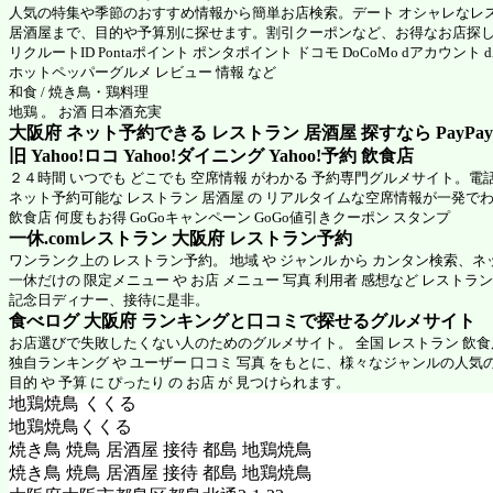
人気の特集や季節のおすすめ情報から簡単お店検索。デート オシャレなレ
居酒屋まで、目的や予算別に探せます。割引クーポンなど、お得なお店探
リクルートID Pontaポイント ポンタポイント ドコモ DoCoMo dアカウント
ホットペッパーグルメ
レビュー 情報 など
和食 / 焼き鳥・鶏料理
地鶏 。 お酒 日本酒充実
大阪府 ネット予約できる レストラン 居酒屋 探すなら PayPa
旧 Yahoo!ロコ Yahoo!ダイニング Yahoo!予約 飲食店
２４時間 いつでも どこでも 空席情報 がわかる 予約専門グルメサイト。電
ネット予約可能な レストラン 居酒屋 の リアルタイムな空席情報が一発で
飲食店 何度もお得 GoGoキャンペーン GoGo値引きクーポン スタンプ
一休.comレストラン 大阪府
レストラン予約
ワンランク上の レストラン予約。 地域 や ジャンル から カンタン検索、
一休だけの 限定メニュー や お店 メニュー 写真 利用者 感想など レストラ
記念日ディナー、接待に是非。
食べログ 大阪府 ランキングと口コミで探せるグルメサイト
お店選びで失敗したくない人のためのグルメサイト。 全国 レストラン 飲
独自ランキング や ユーザー 口コミ 写真 をもとに、様々なジャンルの人気
目的 や 予算 に ぴったり の お店 が 見つけられます。
地鶏焼鳥 くくる
地鶏焼鳥くくる
焼き鳥 焼鳥 居酒屋 接待 都島 地鶏焼鳥
焼き鳥 焼鳥 居酒屋 接待 都島 地鶏焼鳥