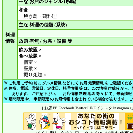
主な お店のジャンル (系統)
和食
焼き鳥・鶏料理
主な 料理の種類 (系統)
料理
情報
放題 有無 / お席・設備 等
飲み放題 ×
食べ放題 ×
個室 ×
座敷 ×
掘り炬燵 ×
※ ご利用 ご予約 前に グルメ情報 など にて お店 最新情報 を ご確認くだ
※ 住所、電話、営業日、定休日、料理情報 等 は、この情報 作成時 から
あります。 ご注意下さい。 お店情報 料理 地図 等々 にて、最新情報
※ 期間限定 や、 季節限定 の お店情報 も含まれている場合があります。
[ お店 FB Facebook Twitter LINE インスタ Insta