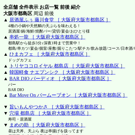
全店舗 全件表示 お店一覧 前後 紹介
大阪市都島区
周辺 前後
▲
居酒屋ふぅ 藤川食堂 ［ 大阪府大阪市都島区 ］
4種の小鍋や天然鯛の天ぷらを味わえる！
居酒屋/鍋/海鮮/焼酎バー/貸切/宴会/おひとり様
▲
串処一龍 ［ 大阪府大阪市都島区 ］
都島駅から徒歩3分♪深夜1時まで営業中！
都島/串カツ/宴会/個室/座敷/掘りこたつ/駅チカ/飲み放題/コース/日本酒
▲
ひまカフェ ［ 大阪府大阪市都島区 ］
ドッグカフェ
▲
トリヤココロイヤル 都島店 ［ 大阪府大阪市都島区 ］
▲
韓国軽食 ナエプンシク ［ 大阪府大阪市都島区 ］
▲
BAR DIO バーディオ ［ 大阪府大阪市都島区 ］
バー
BAR DIO
▲
Bar Move On バームーブオン ［ 大阪府大阪市都島区 ］
▼
旨いもんやつかさ ［ 大阪府大阪市都島区 ］
▼
穴場 都島店 ［ 大阪府大阪市都島区 ］
寿司・居酒屋
▼
まめの助 ［ 大阪府大阪市都島区 ］
昼は天丼、天ぷら 夜は串揚げを扱ってます