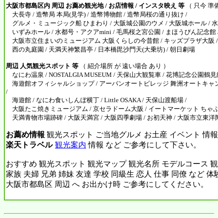
大阪市都島区内 周辺 お薦め観光地 / お店情報 / インスタ映え 等
（ 只今 準
大長寺 / 造幣局 本局(見学) / 造幣博物館 / 造幣局桜の通り抜け /
グルメ・ミュージック船 ひまわり / 大阪城公園のウメ / 大阪城ホール / 水
いずみホール / 水都号・アクアmini / 毛馬桜之宮公園 / まほうびん記念館 /
大阪市立住まいのミュージアム 大阪くらしの今昔館 / キッズプラザ大阪 / 
西の丸庭園 / 天満天神繁昌亭 / 日本橋毘沙門天(大乗坊) / 朝日劇場
周辺 人気観光スポット 等
（ 紹介場所 が 遠い場合 あり ）
なにわ温泉 / NOSTALGIA MUSEUM / 天保山大観覧車 / 花博記念公園鶴
海遊館オフィシャルショップ / アーバンオートビレッジ 舞洲オートキャン
/
海遊館 / なにわ食いしんぼ横丁 / Little OSAKA / 天保山渡船場 /
大阪たこ焼きミュージアム / 京セラドーム大阪 / イートマーケット ちゃぶマ
天満青物市場跡碑 / 大阪天満宮 / 大阪四季劇場 / お初天神 / 大阪市立東
お薦め情報
観光スポット ご当地グルメ お土産 イベント 情報
楽天トラベル
観光案内
情報 など ご参考にして下さい。
おすすめ 観光スポット 観光マップ 観光名所 モデルコース 観
家族 夫婦 兄弟 姉妹 友達 学校 同級生 恋人 仕事 同僚 など 
大阪市都島区 周辺 へ お出かけ時 ご参考にしてください。