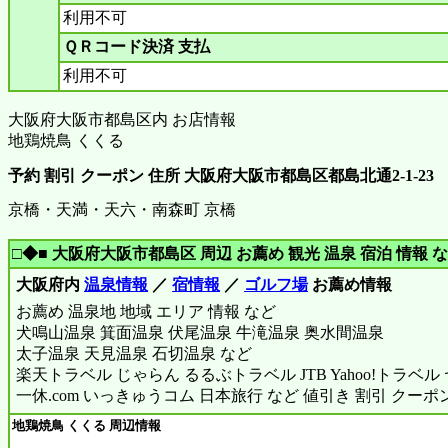
利用不可
ＱＲコード決済 支払
利用不可
大阪府大阪市都島区内 お店情報
地鶏焼鳥 くくる
予約 割引 クーポン 住所 大阪府大阪市都島区都島北通2‐1‐23
京橋・天満・天六・南森町 京橋
□◆■ 大阪府大阪市都島区 周辺 お薦め 観光 温泉 宿泊 情報 な
大阪府内
温泉情報
／
宿情報
／
ゴルフ場
お薦め情報
お薦め 温泉地 地域 エリア 情報 など
犬鳴山温泉 箕面温泉 伏尾温泉 牛滝温泉 奥水間温泉
太子温泉 天見温泉 石切温泉 など
楽天トラベル じゃらん るるぶトラベル JTB Yahoo!トラベ
一休.com いっきゅうコム 日本旅行 など 値引き 割引 クーポ
地鶏焼鳥 くくる 周辺情報