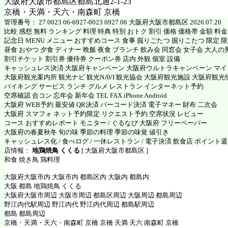
大阪府大阪市都島区都島北通2‐1‐23
京橋・天満・天六・南森町 京橋
管理番号： 27 0023 06-6927-0023 6927 06 大阪府大阪市都島区 2026.07.20
比較 感想 無料 ランキング 料理 特典 特別 おトク 割引 価格 価格帯 金額 料
記念日 MENU メニュー おすすめコース 食事 掘りごたつ 掘りこたつ 限定 限定
昼食 おやつ 夕食 ディナー 晩飯 夜食 ブランチ 飲み会 同窓会 女子会 大人の
割引チケット 割引券 優待券 クーポン券 店内 外観 個室 設備
キャッシュレス決済 大阪府キャンペーン 大阪府ウルトラキャンペーン マ
大阪府観光案内所 観光ナビ 観光NAVI 観光協会 大阪府観光施設 大阪府観光
バイキング サービス ランチ グルメ レストラン インターネット予約
空席確認 合コン 忘年会 新年会 TEL FAX iPhone Android
大阪府 WEB予約 最安値 QR決済 バーコード決済 電子マネー 財布 二次会
大阪府 スマフォ ネット予約限定 リクエスト予約 空席状況 レビュー
コース おすすめレポート モニター / ぐるなび 大阪府 フリーペーパー
大阪府の春夏秋冬 旬の味 季節の料理 季節の味覚 値引き
キャッシュレス化 / 食べログ / 一休レストラン / 電子決済 飲食店 ポイント
店情報：
地鶏焼鳥 くくる
[ 大阪府大阪市都島区 ]
和食 焼き鳥 鶏料理
大阪府大阪市内 大阪市内 都島区内 大阪内 都島内
大阪 都島 地鶏焼鳥 くくる
大阪府大阪市周辺 大阪市周辺 都島区周辺 大阪周辺 都島周辺
野江内代駅周辺 野江内代 野江内代周辺 都島駅周辺
都島 都島周辺
京橋・天満・天六・南森町 京橋 京橋 天満 天六 南森町 京橋