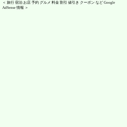
＜ 旅行 宿泊 お店 予約 グルメ 料金 割引 値引き クーポン など Google
AdSense 情報 ＞