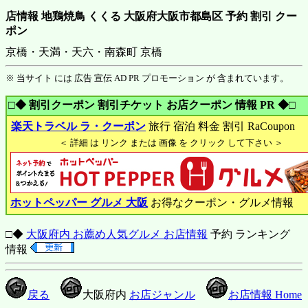
店情報 地鶏焼鳥 くくる 大阪府大阪市都島区 予約 割引 クー
ポン
京橋・天満・天六・南森町 京橋
※ 当サイト には 広告 宣伝 AD PR プロモーション が 含まれています。
□◆ 割引クーポン 割引チケット お店クーポン 情報 PR ◆□
楽天トラベル ラ・クーポン
旅行 宿泊 料金 割引 RaCoupon
＜ 詳細 は リンク または 画像 を クリック して下さい ＞
ホットペッパー グルメ 大阪
お得なクーポン・グルメ情報
□◆
大阪府内 お薦め人気グルメ お店情報
予約 ランキング
情報
戻る
大阪府内
お店ジャンル
お店情報 Home