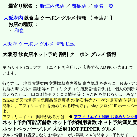
最寄り駅名
：
野江内代駅
／
都島駅
／
駅名一覧
大阪府内
飲食店 クーポン グルメ 情報
【 全店舗 】
お店の種類
：
・
和食
大阪府 クーポン グルメ 情報 blog
大阪府 飲食店ネット予約 割引 クーポン グルメ 情報
※ 当サイト には アフィリエイト を利用した 広告 宣伝 AD PR が 含まれて
います。
行き方 は、地図 交通案内 交通標識 案内看板 案内標識 を参考に、お店へ
お店の 味 グルメ 美味 等々 口コミ クチコミ 感想 評価 評判 は、個人の
言えることは、 口コミ情報 クチコミ情報 等 くちこみ を信じるかは、あ
Yahoo! 楽天市場 等 人気商品 限定商品 の 格安 特売 バーゲン 最安値 を 
簡単に、アフィリエイト を始められる時代です。blog ブログ HP ホーム
よ。
アフィリエイト に 興味がある方 は、◆
アフィリエイト関連 お薦めリンク
ネット予約可能店舗数 ネット予約利用者数 ネット予約満足度 N
ホットペッパーグルメ 大阪府
HOT PEPPER グルメ
グルメ情報 お店探しなら お得なクーポン満載 ２４時間ネット予約サイト