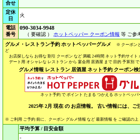
合せ
定休
火
日
090-3034-9948
電話
番号
（ 要確認 ）
ホットペッパー クーポン情報
等 ご参
グルメ・レストラン予約 ホットペッパーグルメ
※ クーポン
ど
お店探しなら お得な 割引 クーポン など 満載 24時間 ネット予約サイト
デート用 オシャレな レストラン から 宴会用 居酒屋 まで 目的 予算別 で
グルメ情報 レストラン 居酒屋 ネット予約 クーポン検索 
ネット予約 で ポイント たまる つかえる ホットペッパ
2025年 2月 現在 の お店情報。 古い情報には、
※ ご利用 ご予約 前に、クーポン グルメ情報 など 最新情報 を ご確認の
平均予算 / 目安金額
-