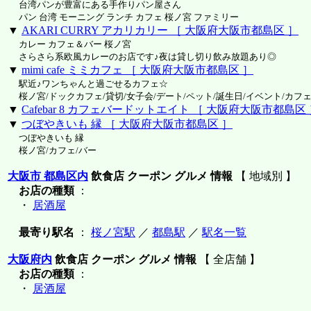
台湾パンが豊富にある手作りパン屋さん
パン 台湾 モーニング ランチ カフェ 桜ノ宮 ファミリー
▼
AKARI CURRY アカリカリー ［ 大阪府大阪市都島区 ］
カレー カフェ＆バー 桜ノ宮
さらさら系欧風カレーのお店です♪夜は貸し切り飲み放題あり◎
▼
mimi cafe ミミカフェ ［ 大阪府大阪市都島区 ］
駅近♪ワンちゃんと過ごせるカフェ☆
桜ノ宮/ドックカフェ/貸切/女子会/デート/ペット/誕生日/イベント/カフェ
▼
Cafebar 8 カフェバードットエイト ［ 大阪府大阪市都島区
▼
つぼやきいも 縁 ［ 大阪府大阪市都島区 ］
つぼやきいも 縁
桜ノ宮/カフェ/バー
大阪市 都島区内
飲食店 クーポン グルメ 情報
【 地域別 】
お店の種類
：
・
居酒屋
最寄り駅名
：
桜ノ宮駅
／
都島駅
／
駅名一覧
大阪府内
飲食店 クーポン グルメ 情報
【 全店舗 】
お店の種類
：
・
居酒屋