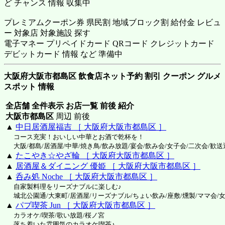
ど チャンス 情報 収集中
プレミアムクーポン券 県民割 地域ブロック割 給付金 レビュ
ー 対象店 対象施設 探す
電子マネー プリペイドカード QRコード クレジットカード
デビットカード 情報 など 準備中
大阪府大阪市都島区 飲食店ネット予約 割引 クーポン グルメ
スポット 情報
全店舗 全件表示 お店一覧 前後 紹介
大阪市都島区
周辺 前後
▲
中日居酒屋福吉 ［ 大阪府大阪市都島区 ］
コース充実！おいしい中華とお酒で乾杯を！
大阪/都島/居酒屋/中華/焼き鳥/飲み放題/宴会/飲み会/女子会/二次会/歓送
▲
たこやき☆やざ輪 ［ 大阪府大阪市都島区 ］
▲
居酒屋＆ダイニング 優姫 ［ 大阪府大阪市都島区 ］
▲
呑み処 Noche ［ 大阪府大阪市都島区 ］
自家製料理をリーズナブルに楽しむ♪
城北公園通/大東町/居酒屋/リーズナブル/ちょい飲み/座敷/燻製/ママ会/
▲
パブ喫茶 Jun ［ 大阪府大阪市都島区 ］
カラオケ/喫茶/歌い放題/桜ノ宮
落ち着いた雰囲気のカラオケ喫茶♪