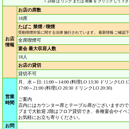
＜ 詳細 は リンク または 画像 を クリック して下さ
お店の席数
18席
たばこ 禁煙 / 喫煙
受動喫煙対策に関する法律 施行されています。 最新情報 ご確認
お店
全席喫煙可
情報
宴会 最大収容人数
18人
お店の貸切
貸切不可
月、水～日: 11:00～14:00 (料理LO 13:30 ドリンクLO 13
17:00～21:00 (料理LO 20:30 ドリンクLO 20:30)
営業
ご案内
時間
店内にはカウンター席とテーブル席がございますので
プまで大歓迎 2階はフロア貸切でき、各種宴会やイ
お気軽にお立ち寄りください。
お問