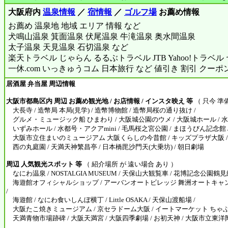
大阪府内
温泉情報
／
宿情報
／
ゴルフ場
お薦め情報
お薦め 温泉地 地域 エリア 情報 など
犬鳴山温泉 箕面温泉 伏尾温泉 牛滝温泉 奥水間温泉
太子温泉 天見温泉 石切温泉 など
楽天トラベル じゃらん るるぶトラベル JTB Yahoo!トラベ
一休.com いっきゅうコム 日本旅行 など 値引き 割引 クーポ
居酒屋 弁当屋 周辺情報
大阪市都島区内 周辺 お薦め観光地 / お店情報 / インスタ映え 等
（ 只今 準
大長寺 / 造幣局 本局(見学) / 造幣博物館 / 造幣局桜の通り抜け /
グルメ・ミュージック船 ひまわり / 大阪城公園のウメ / 大阪城ホール / 水
いずみホール / 水都号・アクアmini / 毛馬桜之宮公園 / まほうびん記念館 /
大阪市立住まいのミュージアム 大阪くらしの今昔館 / キッズプラザ大阪 / 
西の丸庭園 / 天満天神繁昌亭 / 日本橋毘沙門天(大乗坊) / 朝日劇場
周辺 人気観光スポット 等
（ 紹介場所 が 遠い場合 あり ）
なにわ温泉 / NOSTALGIA MUSEUM / 天保山大観覧車 / 花博記念公園鶴
海遊館オフィシャルショップ / アーバンオートビレッジ 舞洲オートキャン
/
海遊館 / なにわ食いしんぼ横丁 / Little OSAKA / 天保山渡船場 /
大阪たこ焼きミュージアム / 京セラドーム大阪 / イートマーケット ちゃぶマ
天満青物市場跡碑 / 大阪天満宮 / 大阪四季劇場 / お初天神 / 大阪市立東