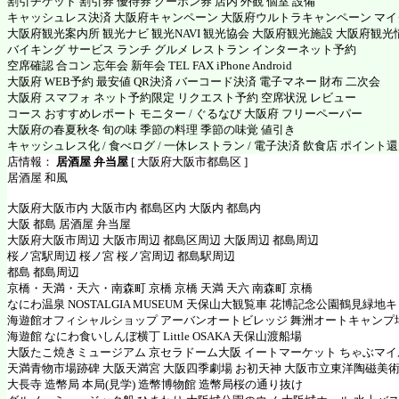
割引チケット 割引券 優待券 クーポン券 店内 外観 個室 設備
キャッシュレス決済 大阪府キャンペーン 大阪府ウルトラキャンペーン マ
大阪府観光案内所 観光ナビ 観光NAVI 観光協会 大阪府観光施設 大阪府観光
バイキング サービス ランチ グルメ レストラン インターネット予約
空席確認 合コン 忘年会 新年会 TEL FAX iPhone Android
大阪府 WEB予約 最安値 QR決済 バーコード決済 電子マネー 財布 二次会
大阪府 スマフォ ネット予約限定 リクエスト予約 空席状況 レビュー
コース おすすめレポート モニター / ぐるなび 大阪府 フリーペーパー
大阪府の春夏秋冬 旬の味 季節の料理 季節の味覚 値引き
キャッシュレス化 / 食べログ / 一休レストラン / 電子決済 飲食店 ポイント
店情報：
居酒屋 弁当屋
[ 大阪府大阪市都島区 ]
居酒屋 和風
大阪府大阪市内 大阪市内 都島区内 大阪内 都島内
大阪 都島 居酒屋 弁当屋
大阪府大阪市周辺 大阪市周辺 都島区周辺 大阪周辺 都島周辺
桜ノ宮駅周辺 桜ノ宮 桜ノ宮周辺 都島駅周辺
都島 都島周辺
京橋・天満・天六・南森町 京橋 京橋 天満 天六 南森町 京橋
なにわ温泉 NOSTALGIA MUSEUM 天保山大観覧車 花博記念公園鶴見緑地
海遊館オフィシャルショップ アーバンオートビレッジ 舞洲オートキャンプ
海遊館 なにわ食いしんぼ横丁 Little OSAKA 天保山渡船場
大阪たこ焼きミュージアム 京セラドーム大阪 イートマーケット ちゃぶマイ
天満青物市場跡碑 大阪天満宮 大阪四季劇場 お初天神 大阪市立東洋陶磁美
大長寺 造幣局 本局(見学) 造幣博物館 造幣局桜の通り抜け