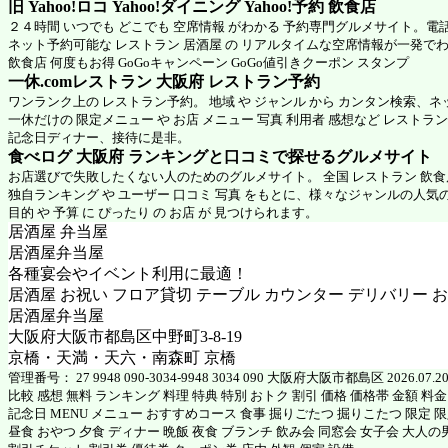
旧 Yahoo!ロコ Yahoo!ダイニング Yahoo!予約 飲食店
２４時間 いつでも どこでも 空席情報 がわかる 予約専門グルメサイト。電
ネット予約可能な レストラン 居酒屋 の リアルタイムな空席情報が一発で
飲食店 何度もお得 GoGoキャンペーン GoGo値引きクーポン スタンプ
一休.comレストラン 大阪府
レストラン予約
ワンランク上の レストラン予約。 地域 や ジャンル から カンタン検索、
一休だけの 限定メニュー や お店 メニュー 写真 利用者 感想など レストラ
記念日ディナー、接待に是非。
食べログ 大阪府 ランキングと口コミで探せるグルメサイト
お店選びで失敗したくない人のためのグルメサイト。 全国 レストラン 飲
独自ランキング や ユーザー 口コミ 写真 をもとに、様々なジャンルの人気
目的 や 予算 に ぴったり の お店 が 見つけられます。
居酒屋 弁当屋
居酒屋弁当屋
各種宴会やイベント利用に最適！
居酒屋 お祝い フロア貸切 テーブル カウンター デリバリー 
居酒屋弁当屋
大阪府大阪市都島区中野町3-8-19
京橋・天満・天六・南森町 京橋
管理番号： 27 9948 090-3034-9948 3034 090 大阪府大阪市都島区 2026.07.2
比較 感想 無料 ランキング 料理 特典 特別 おトク 割引 価格 価格帯 金額 料
記念日 MENU メニュー おすすめコース 食事 掘りごたつ 掘りこたつ 限定 限定
昼食 おやつ 夕食 ディナー 晩飯 夜食 ブランチ 飲み会 同窓会 女子会 大人の