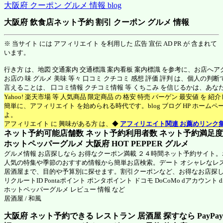
大阪府 クーポン グルメ 情報 blog
大阪府 飲食店ネット予約 割引 クーポン グルメ 情報
※ 当サイト には アフィリエイト を利用した 広告 宣伝 AD PR が 含まれて
います。
行き方 は、地図 交通案内 交通標識 案内看板 案内標識 を参考に、お店へ
お店の 味 グルメ 美味 等々 口コミ クチコミ 感想 評価 評判 は、個人の
言えることは、 口コミ情報 クチコミ情報 等 くちこみ を信じるかは、あ
Yahoo! 楽天市場 等 人気商品 限定商品 の 格安 特売 バーゲン 最安値 を 
簡単に、アフィリエイト を始められる時代です。blog ブログ HP ホーム
よ。
アフィリエイト に 興味がある方 は、◆
アフィリエイト関連 お薦めリンク
ネット予約可能店舗数 ネット予約利用者数 ネット予約満足度 N
ホットペッパーグルメ 大阪府
HOT PEPPER グルメ
グルメ情報 お店探しなら お得なクーポン満載 ２４時間ネット予約サイト
人気の特集や季節のおすすめ情報から簡単お店検索。デート オシャレなレ
居酒屋まで、目的や予算別に探せます。割引クーポンなど、お得なお店探
リクルートID Pontaポイント ポンタポイント ドコモ DoCoMo dアカウント
ホットペッパーグルメ
レビュー 情報 など
居酒屋 / 和風
大阪府 ネット予約できる レストラン 居酒屋 探すなら PayPa