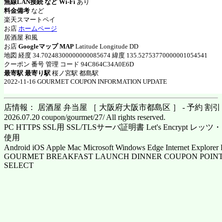
無線LAN接続 など Wi-Fi
あり
料金備考
など
楽天スマートペイ
お店
ホームページ
居酒屋 和風
お店
Googleマップ MAP
Latitude Longitude DD
地図 経度 34.70248300000000085674 緯度 135.52753770000001054541
クーポン 番号 管理 コード 94C864C34A0E6D
最寄駅 最寄り駅
桜ノ宮駅 都島駅
2022-11-16 GOURMET COUPON INFORMATION UPDATE
店情報： 居酒屋 弁当屋 ［ 大阪府大阪市都島区 ］ - 予約 割
2026.07.20 coupon/gourmet/27/ All rights reserved.
PC HTTPS SSL用 SSL/TLSサーバ証明書 Let's Encrypt
使用
Android iOS Apple Mac Microsoft Windows Edge Internet Explorer 
GOURMET BREAKFAST LAUNCH DINNER COUPON POINT
SELECT