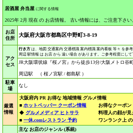
居酒屋 弁当屋
に関する情報
2025年 2月 現在 の お店情報。 古い情報には、ご注意下さい
お店
大阪府大阪市都島区中野町3-8-19
住所
行き方
は、地図 交通案内 交通標識 案内標識 案内看板 等々 を参
周辺 駅情報 は お店 から 遠い場合 があります。ご参考程度にし
アク
JR大阪環状線『桜ノ宮』から徒歩13分/大阪メトロ谷
セス
周辺駅 （ 桜ノ宮駅 / 都島駅 ）
駐車
なし
場
大阪府内 PR お得な 地域情報 グルメ情報
■
ホットペッパー クーポン情報
お得なクーポン
厳選
情報
◆
グルメメディア ヒトサラ
料理人の顔が見
■
一休.comレストラン 予約
ワンランク上 の
主な お店のジャンル (系統)