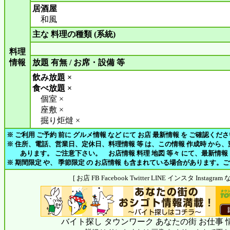
居酒屋
和風
主な 料理の種類 (系統)
料理
情報
放題 有無 / お席・設備 等
飲み放題 ×
食べ放題 ×
個室 ×
座敷 ×
掘り炬燵 ×
※ ご利用 ご予約 前に グルメ情報 など にて お店 最新情報 を ご確認くだ
※ 住所、電話、営業日、定休日、料理情報 等 は、この情報 作成時 から
あります。 ご注意下さい。 お店情報 料理 地図 等々 にて、最新情報
※ 期間限定 や、 季節限定 の お店情報 も含まれている場合があります。
[ お店 FB Facebook Twitter LINE インスタ Insta
バイト探し タウンワーク あなたの街 お仕事 