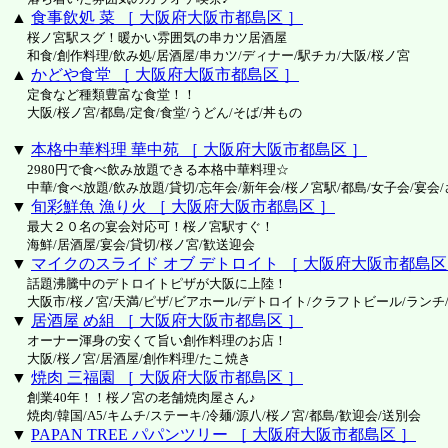
▲
食事飲処 菜 ［ 大阪府大阪市都島区 ］
桜ノ宮駅スグ！暖かい雰囲気の串カツ居酒屋
和食/創作料理/飲み処/居酒屋/串カツ/ディナー/駅チカ/大阪/桜ノ宮
▲
かどや食堂 ［ 大阪府大阪市都島区 ］
定食など種類豊富な食堂！！
大阪/桜ノ宮/都島/定食/食堂/うどん/そば/丼もの
▼
本格中華料理 華中苑 ［ 大阪府大阪市都島区 ］
2980円で食べ飲み放題できる本格中華料理☆
中華/食べ放題/飲み放題/貸切/忘年会/新年会/桜ノ宮駅/都島/女子会/宴会
▼
旬彩鮮魚 漁り火 ［ 大阪府大阪市都島区 ］
最大２０名の宴会対応可！桜ノ宮駅すぐ！
海鮮/居酒屋/宴会/貸切/桜ノ宮/歓送迎会
▼
マイクのスライド オブ デトロイト ［ 大阪府大阪市都島区
話題沸騰中のデトロイトピザが大阪に上陸！
大阪市/桜ノ宮/天満/ピザ/ビアホール/デトロイト/クラフトビール/ランチ
▼
居酒屋 め組 ［ 大阪府大阪市都島区 ］
オーナー渾身の安くて旨い創作料理のお店！
大阪/桜ノ宮/居酒屋/創作料理/たこ焼き
▼
焼肉 三福園 ［ 大阪府大阪市都島区 ］
創業40年！！桜ノ宮の老舗焼肉屋さん♪
焼肉/韓国/A5/キムチ/ステーキ/冷麺/源八/桜ノ宮/都島/歓迎会/送別会
▼
PAPAN TREE パパンツリー ［ 大阪府大阪市都島区 ］