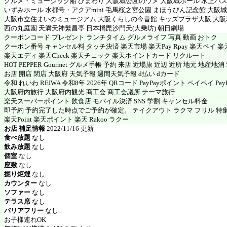
グルメ・ミュージック船 ひまわり 大阪城公園のウメ 大阪城ホール 水上バス
いずみホール 水都号・アクアmini 毛馬桜之宮公園 まほうびん記念館 大阪
大阪市立住まいのミュージアム 大阪くらしの今昔館 キッズプラザ大阪 大
西の丸庭園 天満天神繁昌亭 日本橋毘沙門天(大乗坊) 朝日劇場
クーポンコード プレゼント ランチタイム グルメライフ 写真 動画 おトク
クーポン番号 キャンセル料 タッチ決済 楽天市場 楽天Pay Rpay 楽天ペイ 楽天
楽天エディ 楽天Check 楽天チェック 楽天ポイントカード リクルート
HOT PEPPER Gourmet グルメ手帳 予約 来店 近場旅 近辺 近所 地元 地産地
お店 開店 閉店 大阪府 天気予報 週間天気予報 d払い dカード
令和 れいわ REIWA 令和8年 2026年 QRコード PayPayポイント ペイペイ PayP
大阪府内旅行 大阪府内観光 商工会 商工会議所 テーマ旅行
楽天スーパーポイント 飲食店 モバイル決済 SNS 学割 キャンセル料金
即予約 予約完了した時点でご予約が確定。 テイクアウト ラクマ フリル 特
楽天Point 楽天ポイント 楽天 Rakoo ラクー
お店 補足情報
2022/11/16 更新
食べ放題
なし
飲み放題
なし
個室
なし
座敷
なし
掘り炬燵
なし
カウンター
なし
ソファー
なし
テラス席
なし
バリアフリー
なし
お子様連れOK