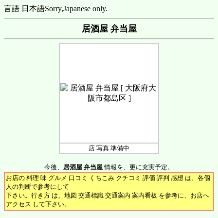
言語 日本語
Sorry,Japanese only.
居酒屋 弁当屋
店 写真 準備中
今後、
居酒屋 弁当屋
情報を、更に充実予定。
お店の 料理 味 グルメ 口コミ くちこみ クチコミ 評価 評判 感想 は、各個
人の判断で参考にして
下さい。行き方 は、地図 交通標識 交通案内 案内看板 を参考に、お店へ
アクセス して下さい。