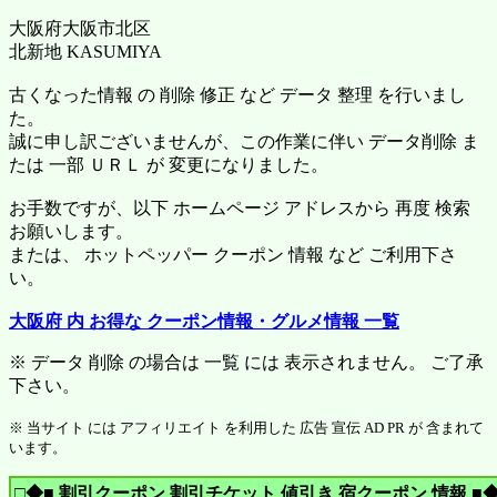
大阪府大阪市北区
北新地 KASUMIYA
古くなった情報 の 削除 修正 など データ 整理 を行いまし
た。
誠に申し訳ございませんが、この作業に伴い データ削除 ま
たは 一部 ＵＲＬ が 変更になりました。
お手数ですが、以下 ホームページ アドレスから 再度 検索
お願いします。
または、 ホットペッパー クーポン 情報 など ご利用下さ
い。
大阪府 内 お得な クーポン情報・グルメ情報 一覧
※ データ 削除 の場合は 一覧 には 表示されません。 ご了承
下さい。
※ 当サイト には アフィリエイト を利用した 広告 宣伝 AD PR が 含まれて
います。
□◆■ 割引クーポン 割引チケット 値引き 宿クーポン 情報 ■◆