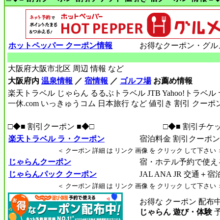
ホットペッパー クーポン情報
お得なクーポン・グル
大阪府大阪市北区 周辺 情報 など
大阪府内
温泉情報
／
宿情報
／
ゴルフ場
お薦め情報
楽天トラベル じゃらん るるぶトラベル JTB Yahoo!トラベ
一休.com いっきゅうコム 日本旅行 など 値引き 割引 クーポ
□◆■ 割引クーポン ■◆□
□◆■ 割引チケッ
楽天トラベル ラ・クーポン
宿泊料金 割引クーポン R
＜ クーポン 詳細 は リンク 画像 を クリック して下さい 
じゃらんクーポン
宿・ホテル予約で使え
じゃらんパック クーポン
JAL ANA JR 交通＋
＜ クーポン 詳細 は リンク 画像 を クリック して下さい 
お得な クーポン 配布
じゃらん 遊び・体験