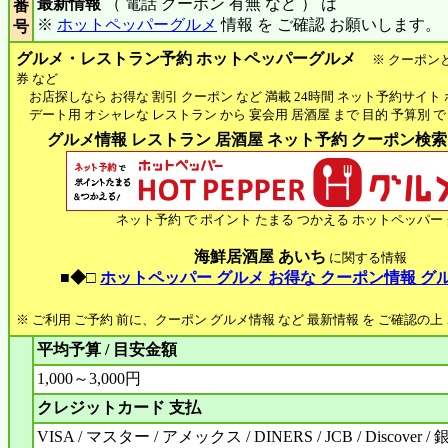
最新情報
（ 電話 クーポン 有無 など ） は
番
※
ホットペッパーグルメ
情報 を ご確認 お願いします。
号
グルメ・レストラン予約 ホットペッパーグルメ
※ クーポン
券 など
お店探しなら お得な 割引 クーポン など 満載 24時間 ネット予約サイト
デート用 オシャレな レストラン から 宴会用 居酒屋 まで 目的 予算別 で
グルメ情報 レストラン 居酒屋 ネット予約 クーポン検索 H
ネット予約 で ポイント たまる つかえる ホットペッパー
海鮮居酒屋 あいち
に関する情報
■◆□
ホットペッパー グルメ お得な クーポン情報 グ
※ ご利用 ご予約 前に、クーポン グルメ情報 など 最新情報 を ご確認の
平均予算 / 目安金額
1,000～3,000円
クレジットカード 支払
VISA / マスター / アメックス / DINERS / JCB / Discover /