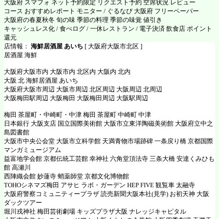
大阪府 スマフォ ネット予約限定 リクエスト予約 空席状況 レビュー
コース おすすめレポート モニター / ぐるなび 大阪府 フリーペーパー
大阪府の春夏秋冬 旬の味 季節の料理 季節の味覚 値引き
キャッシュレス化 / 食べログ / 一休レストラン / 電子決済 飲食店 ポイント
還元
店情報：
海鮮居酒屋 あいち
[ 大阪府大阪市北区 ]
居酒屋 海鮮
大阪府大阪市内 大阪市内 北区内 大阪内 北内
大阪 北 海鮮居酒屋 あいち
大阪府大阪市周辺 大阪市周辺 北区周辺 大阪周辺 北周辺
大阪梅田駅周辺 大阪梅田 大阪梅田周辺 大阪駅周辺
梅田 茶屋町・中崎町・中津 梅田 茶屋町 中崎町 中津
日本銀行 大阪支店 国立国際美術館 大阪市立東洋陶磁美術館 大阪府立中之
島図書館
大阪市中央公会堂 大阪市立科学館 天満青物市場跡碑 一条戻り橋 京都国際
マンガミュージアム
益富地学会館 京都伝統工芸館 幸神社 六角堂頂法寺 三条大橋 安達くみひも
館 高瀬川
西陣織会館 妙蓮寺 蛸薬師堂 京都文化博物館
TOHOシネマズ梅田 アサヒ ラボ・ガーデン HEP FIVE 観覧車 太融寺
大阪府警察コミュニティープラザ 読売新聞大阪本社(見学) お初天神 大阪
ダックツアー
堀川戎神社 梅田芸術劇場 キッズプラザ大阪 ナレッジキャピタル