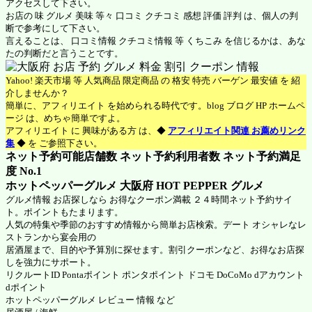
アクセスして下さい。
お店の 味 グルメ 美味 等々 口コミ クチコミ 感想 評価 評判 は、個人の判
断で参考にして下さい。
言えることは、 口コミ情報 クチコミ情報 等 くちこみ を信じるかは、あな
たの判断だと言うことです。
Yahoo! 楽天市場 等 人気商品 限定商品 の 格安 特売 バーゲン 最安値 を 紹
介しませんか？
簡単に、アフィリエイト を始められる時代です。blog ブログ HP ホームペ
ージ は、めちゃ簡単ですよ。
アフィリエイト に 興味がある方 は、◆
アフィリエイト関連 お薦めリンク
集
◆ を ご参照下さい。
ネット予約可能店舗数 ネット予約利用者数 ネット予約満足
度 No.1
ホットペッパーグルメ 大阪府
HOT PEPPER グルメ
グルメ情報 お店探しなら お得なクーポン満載 ２４時間ネット予約サイ
ト。ポイントもたまります。
人気の特集や季節のおすすめ情報から簡単お店検索。デート オシャレなレ
ストランから宴会用の
居酒屋まで、目的や予算別に探せます。割引クーポンなど、お得なお店探
しを強力にサポート。
リクルートID Pontaポイント ポンタポイント ドコモ DoCoMo dアカウント
dポイント
ホットペッパーグルメ
レビュー 情報 など