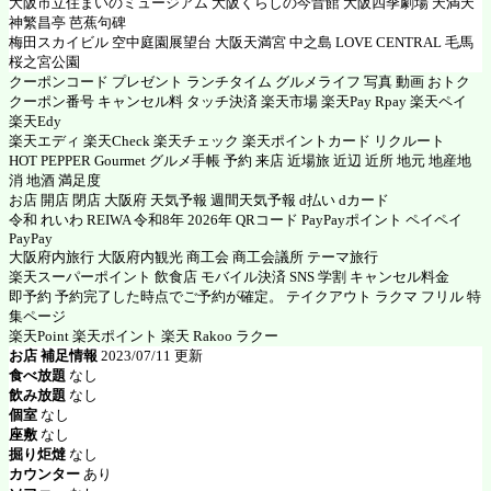
大阪市立住まいのミュージアム 大阪くらしの今昔館 大阪四季劇場 天満天
神繁昌亭 芭蕉句碑
梅田スカイビル 空中庭園展望台 大阪天満宮 中之島 LOVE CENTRAL 毛馬
桜之宮公園
クーポンコード プレゼント ランチタイム グルメライフ 写真 動画 おトク
クーポン番号 キャンセル料 タッチ決済 楽天市場 楽天Pay Rpay 楽天ペイ
楽天Edy
楽天エディ 楽天Check 楽天チェック 楽天ポイントカード リクルート
HOT PEPPER Gourmet グルメ手帳 予約 来店 近場旅 近辺 近所 地元 地産地
消 地酒 満足度
お店 開店 閉店 大阪府 天気予報 週間天気予報 d払い dカード
令和 れいわ REIWA 令和8年 2026年 QRコード PayPayポイント ペイペイ
PayPay
大阪府内旅行 大阪府内観光 商工会 商工会議所 テーマ旅行
楽天スーパーポイント 飲食店 モバイル決済 SNS 学割 キャンセル料金
即予約 予約完了した時点でご予約が確定。 テイクアウト ラクマ フリル 特
集ページ
楽天Point 楽天ポイント 楽天 Rakoo ラクー
お店 補足情報
2023/07/11 更新
食べ放題
なし
飲み放題
なし
個室
なし
座敷
なし
掘り炬燵
なし
カウンター
あり