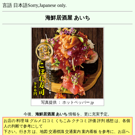
言語 日本語
Sorry,Japanese only.
海鮮居酒屋 あいち
写真提供 ： ホットペッパー.jp
今後、
海鮮居酒屋 あいち
情報を、更に充実予定。
お店の 料理 味 グルメ 口コミ くちこみ クチコミ 評価 評判 感想 は、各個
人の判断で参考にして
下さい。行き方 は、地図 交通標識 交通案内 案内看板 を参考に、お店へ