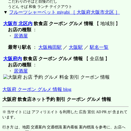
こだわりのそばと自慢のだし
うどん そば 和食 ランチ テイクアウト
▼
フルーツシャーベット miyabi ［ 大阪府大阪市北区 ］
大阪市 北区内
飲食店 クーポン グルメ 情報
【 地域別 】
お店の種類
：
・
居酒屋
最寄り駅名
：
大阪梅田駅
／
大阪駅
／
駅名一覧
大阪府内
飲食店 クーポン グルメ 情報
【 全店舗 】
お店の種類
：
・
居酒屋
大阪府 クーポン グルメ 情報 blog
大阪府 飲食店ネット予約 割引 クーポン グルメ 情報
※ 当サイト には アフィリエイト を利用した 広告 宣伝 AD PR が 含まれて
います。
行き方 は、地図 交通案内 交通標識 案内看板 案内標識 を参考に、お店へ