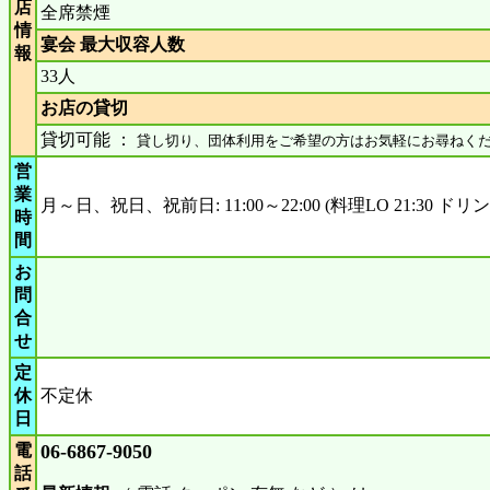
店
全席禁煙
情
宴会 最大収容人数
報
33人
お店の貸切
貸切可能 ：
貸し切り、団体利用をご希望の方はお気軽にお尋ねく
営
業
月～日、祝日、祝前日: 11:00～22:00 (料理LO 21:30 ドリンク
時
間
お
問
合
せ
定
休
不定休
日
電
06-6867-9050
話