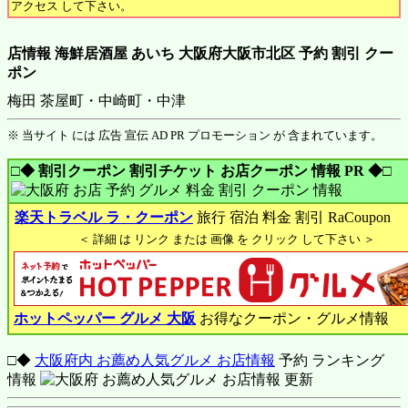
アクセス して下さい。
店情報 海鮮居酒屋 あいち 大阪府大阪市北区 予約 割引 クー
ポン
梅田 茶屋町・中崎町・中津
※ 当サイト には 広告 宣伝 AD PR プロモーション が 含まれています。
□◆ 割引クーポン 割引チケット お店クーポン 情報 PR ◆□
楽天トラベル ラ・クーポン
旅行 宿泊 料金 割引 RaCoupon
＜ 詳細 は リンク または 画像 を クリック して下さい ＞
ホットペッパー グルメ 大阪
お得なクーポン・グルメ情報
□◆
大阪府内 お薦め人気グルメ お店情報
予約 ランキング
情報