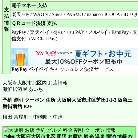
電子マネー 支払
支
楽天Edy / WAON / Suica / PASMO / nanaco / ICOCA / iD / QU
払
情
ＱＲコード決済 支払
報
PayPay / 楽天ペイ / d払い / au PAY / メルペイ / FamiPay /
信支付（WeChat Pay）
PayPay ペイペイ
キャッシュレス決済サービス
大阪府大阪市北区内 お店情報
海鮮居酒屋 あいち
予約 割引 クーポン 住所 大阪府大阪市北区芝田1-1-3 阪急三
番街南館 B2F
梅田 茶屋町・中崎町・中津
□◆■ 大阪府大阪市北区 周辺 お薦め 観光 温泉 宿泊 情報 な