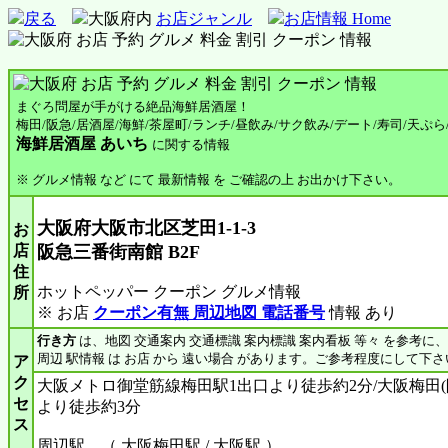
戻る
大阪府内
お店ジャンル
お店情報 Home
まぐろ問屋が手がける絶品海鮮居酒屋！
梅田/阪急/居酒屋/海鮮/茶屋町/ランチ/昼飲み/サク飲み/デート/寿司/天ぷら
海鮮居酒屋 あいち
に関する情報
※ グルメ情報 など にて 最新情報 を ご確認の上 お出かけ下さい。
大阪府大阪市北区芝田1-1-3
お
店
阪急三番街南館 B2F
住
ホットペッパー クーポン グルメ情報
所
※ お店
クーポン有無 周辺地図 電話番号
情報 あり
行き方
は、地図 交通案内 交通標識 案内標識 案内看板 等々 を参考に
周辺 駅情報 は お店 から 遠い場合 があります。ご参考程度にして下さ
ア
ク
大阪メトロ御堂筋線梅田駅1出口より徒歩約2分/大阪梅田(
セ
より徒歩約3分
ス
周辺駅 （ 大阪梅田駅 / 大阪駅 ）