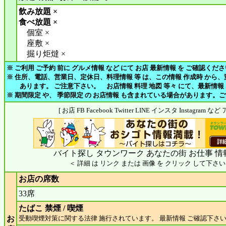
飲み放題 ×
食べ放題 ×
個室 ×
座敷 ×
掘り炬燵 ×
※ ご利用 ご予約 前に グルメ情報 など にて お店 最新情報 を ご確認くだ
※ 住所、電話、営業日、定休日、料理情報 等 は、この情報 作成時 から
あります。 ご注意下さい。 お店情報 料理 地図 等々 にて、最新情報
※ 期間限定 や、 季節限定 の お店情報 も含まれている場合があります。
[ お店 FB Facebook Twitter LINE インスタ Instagram
バイト探し タウンワーク あなたの街 お仕事 情
＜ 詳細 は リンク または 画像 を クリック して下さい
お店の席数
33席
たばこ 禁煙 / 喫煙
お
受動喫煙対策に関する法律 施行されています。 最新情報 ご確認下さ