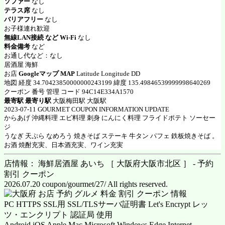
ソファー
なし
テラス席
なし
バリアフリー
なし
お子様連れ歓迎
無線LAN接続 など Wi-Fi
なし
料金備考
など
お通し代など：なし
居酒屋 海鮮
お店
Googleマップ MAP
Latitude Longitude DD
地図 経度 34.70423850000000243199 緯度 135.49846539999998640269
クーポン 番号 管理 コード 94C14E334A1570
最寄駅 最寄り駅
大阪梅田駅 大阪駅
2023-07-11 GOURMET COUPON INFORMATION UPDATE
からあげ 沖縄料理 エビ料理 刺身 にんにく料理 フライドポテト ソーセー
ジ
うなぎ 天ぷら なめろう 焼きそば ステーキ 牛タン パフェ 鉄板焼きそば 。
お酒 焼酎充実、日本酒充実、ワイン充実
店情報： 海鮮居酒屋 あいち ［ 大阪府大阪市北区 ］ - 予約
割引 クーポン
2026.07.20 coupon/gourmet/27/ All rights reserved.
PC HTTPS SSL用 SSL/TLSサーバ証明書 Let's Encrypt レッ
ツ・エンクリプト 認証局 使用
Android iOS Apple Mac Microsoft Windows Edge Internet