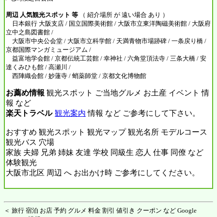
周辺 人気観光スポット 等
（ 紹介場所 が 遠い場合 あり ）
日本銀行 大阪支店 / 国立国際美術館 / 大阪市立東洋陶磁美術館 / 大阪府
立中之島図書館 /
大阪市中央公会堂 / 大阪市立科学館 / 天満青物市場跡碑 / 一条戻り橋 /
京都国際マンガミュージアム /
益富地学会館 / 京都伝統工芸館 / 幸神社 / 六角堂頂法寺 / 三条大橋 / 安
達くみひも館 / 高瀬川 /
西陣織会館 / 妙蓮寺 / 蛸薬師堂 / 京都文化博物館
お薦め情報
観光スポット ご当地グルメ お土産 イベント 情
報 など
楽天トラベル
観光案内
情報 など ご参考にして下さい。
おすすめ 観光スポット 観光マップ 観光名所 モデルコース
観光バス 穴場
家族 夫婦 兄弟 姉妹 友達 学校 同級生 恋人 仕事 同僚 など
体験観光
大阪市北区 周辺 へ お出かけ時 ご参考にしてください。
＜ 旅行 宿泊 お店 予約 グルメ 料金 割引 値引き クーポン など Google