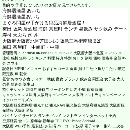
目的 や 予算 に ぴったり の お店 が 見つけられます。
海鮮居酒屋 あいち
海鮮居酒屋あいち
まぐろ問屋が手がける絶品海鮮居酒屋！
梅田 阪急 居酒屋 海鮮 茶屋町 ランチ 昼飲み サク飲み デート
寿司 天ぷら 肉 丼
大阪府大阪市北区芝田1-1-3 阪急三番街南館 B2F
梅田 茶屋町・中崎町・中津
管理番号： 27 9050 06-6867-9050 6867 06 大阪府大阪市北区 2026.07.20
比較 感想 無料 ランキング 料理 特典 特別 おトク 割引 価格 価格帯 金額 料
金 スマホ
記念日 MENU メニュー おすすめコース 食事 掘りごたつ 掘りこたつ 限定
限定数 JR 朝食
昼食 おやつ 夕食 ディナー 晩飯 夜食 ブランチ 飲み会 同窓会 女子会 大人
の男 飲み会 誕生日
割引チケット 割引券 優待券 クーポン券 店内 外観 個室 設備
キャッシュレス決済 大阪府キャンペーン 大阪府ウルトラキャンペーン マ
イクロツーリズム
大阪府観光案内所 観光ナビ 観光NAVI 観光協会 大阪府観光施設 大阪府観
光情報 大阪府名所
バイキング サービス ランチ グルメ レストラン インターネット予約
空席確認 合コン 忘年会 新年会 TEL FAX iPhone Android
大阪府 WEB予約 最安値 QR決済 バーコード決済 電子マネー 財布 二次会