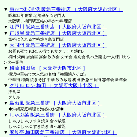
▼
串かつ料理 活 阪急三番街店 ［ 大阪府大阪市北区 ］
昭和35年創業 老舗串かつ専門店
大阪駅、梅田駅直結の串かつ料理店
▼
江戸川 阪急三番街店 ［ 大阪府大阪市北区 ］
▼
正起屋 阪急三番街店 ［ 大阪府大阪市北区 ］
気軽に入れる本格焼き鳥専門店
▼
大同門 阪急三番街店 ［ 大阪府大阪市北区 ］
お昼も夜でもお1人様でもサクッ！と焼肉♪
梅田 焼肉 居酒屋 宴会 飲み会 女子会 送別会 食べ放題 お一人様用カウ
ンタ―完備
▼
梅蘭 梅田店 ［ 大阪府大阪市北区 ］
横浜中華街で大人気の名物「梅蘭焼きそば」
中華街 梅蘭 焼きそば 中華 飲み放題 梅田 阪急三番街 忘年会 新年会
▼
グリル ロン 梅田 ［ 大阪府大阪市北区 ］
洋食屋
グリル
▼
島ぬ風 阪急三番街 ［ 大阪府大阪市北区 ］
◆沖縄家庭料理と泡盛のお店◆
▼
しゃぶ菜 阪急三番街 ［ 大阪府大阪市北区 ］
しゃぶしゃぶ すき焼き 食べ放題
しゃぶしゃぶ すき焼き 食べ放題
▼
家族亭 梅田阪急三番街店 ［ 大阪府大阪市北区 ］