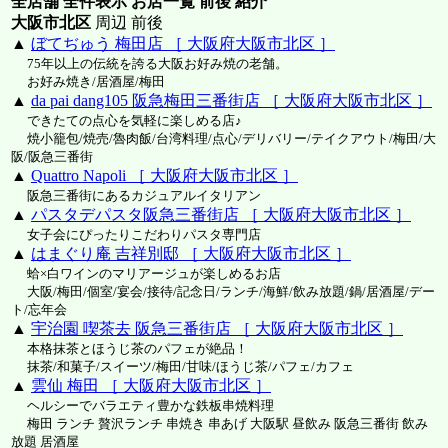
全店舗 全件表示 お店一覧 前後 紹介
大阪市北区
周辺 前後
▲
ぼてぢゅう 梅田店 ［ 大阪府大阪市北区 ］
75年以上の伝統を誇る大阪お好み焼の老舗。
お好み焼き/居酒屋/梅田
▲
da pai dang105 阪急梅田三番街店 ［ 大阪府大阪市北区 ］
できたての点心を気軽に楽しめる店♪
焼小籠包/焼売/魯肉飯/台湾料理/点心/デリバリー/テイクアウト/梅田/大
阪/阪急三番街
▲
Quattro Napoli ［ 大阪府大阪市北区 ］
阪急三番街にあるカジュアルイタリアン
▲
パスタデパスタ阪急三番街店 ［ 大阪府大阪市北区 ］
女子会にぴったりこだわりパスタ専門店
▲
はまぐり庵 吉祥別邸 ［ 大阪府大阪市北区 ］
蛤×白ワインのマリアージュが楽しめるお店
大阪/梅田/個室/宴会/接待/記念日/ランチ/海鮮/飲み放題/鍋/居酒屋/デー
ト/忘年会
▲
宇治園 喫茶去 阪急三番街店 ［ 大阪府大阪市北区 ］
本格抹茶とほうじ茶のパフェが絶品！
抹茶/和菓子/スイーツ/梅田/甘味/ほうじ茶/パフェ/カフェ
▲
雲仙 梅田 ［ 大阪府大阪市北区 ］
ヘルシーでバラエティ豊かな鉄板串焼料理
梅田 ランチ 贅沢ランチ 串焼き 串あげ 大阪駅 昼飲み 阪急三番街 飲み
放題 居酒屋