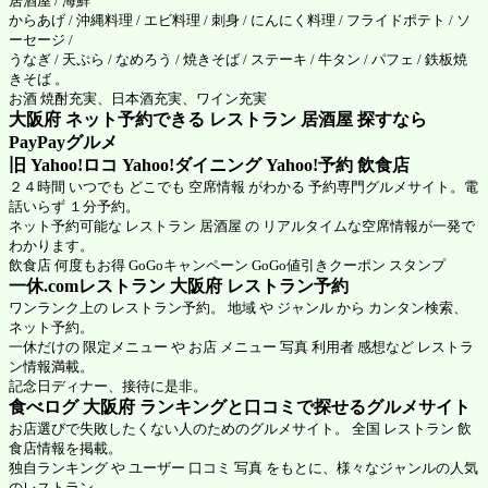
居酒屋 / 海鮮
からあげ / 沖縄料理 / エビ料理 / 刺身 / にんにく料理 / フライドポテト / ソ
ーセージ /
うなぎ / 天ぷら / なめろう / 焼きそば / ステーキ / 牛タン / パフェ / 鉄板焼
きそば 。
お酒 焼酎充実、日本酒充実、ワイン充実
大阪府 ネット予約できる レストラン 居酒屋 探すなら
PayPayグルメ
旧 Yahoo!ロコ Yahoo!ダイニング Yahoo!予約 飲食店
２４時間 いつでも どこでも 空席情報 がわかる 予約専門グルメサイト。電
話いらず １分予約。
ネット予約可能な レストラン 居酒屋 の リアルタイムな空席情報が一発で
わかります。
飲食店 何度もお得 GoGoキャンペーン GoGo値引きクーポン スタンプ
一休.comレストラン 大阪府
レストラン予約
ワンランク上の レストラン予約。 地域 や ジャンル から カンタン検索、
ネット予約。
一休だけの 限定メニュー や お店 メニュー 写真 利用者 感想など レストラ
ン情報満載。
記念日ディナー、接待に是非。
食べログ 大阪府 ランキングと口コミで探せるグルメサイト
お店選びで失敗したくない人のためのグルメサイト。 全国 レストラン 飲
食店情報を掲載。
独自ランキング や ユーザー 口コミ 写真 をもとに、様々なジャンルの人気
のレストラン