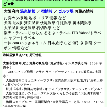
ど ■◆□
大阪府内
温泉情報
／
宿情報
／
ゴルフ場
お薦め情報
お薦め 温泉地 地域 エリア 情報 など
犬鳴山温泉 箕面温泉 伏尾温泉 牛滝温泉 奥水間温泉
太子温泉 天見温泉 石切温泉 など
楽天トラベル じゃらん るるぶトラベル JTB Yahoo!トラベ
ル ヤフートラベル
一休.com いっきゅうコム 日本旅行 など 値引き 割引 クー
ポン 情報 など
海鮮居酒屋 あいち 周辺情報
大阪市北区内 周辺 お薦め観光地 / お店情報 / インスタ映え 等
（ 只今 準
備中 ）
TOHOシネマズ梅田 / アサヒ ラボ・ガーデン / HEP FIVE 観覧車 / 太融
寺 /
大阪府警察コミュニティープラザ / 読売新聞大阪本社(見学) / お初天神
/ 大阪ダックツアー /
堀川戎神社 / 梅田芸術劇場 / キッズプラザ大阪 / ナレッジキャピタル /
大阪市立住まいのミュージアム 大阪くらしの今昔館 / 大阪四季劇場 /
天満天神繁昌亭 / 芭蕉句碑 /
梅田スカイビル 空中庭園展望台 / 大阪天満宮 / 中之島 LOVE CENTRAL
/ 毛馬桜之宮公園