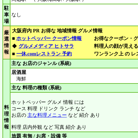
駐
車
なし
場
大阪府内 PR お得な 地域情報 グルメ情報
厳
■
ホットペッパー クーポン情報
お得なクーポン・
選
情
◆
グルメメディア ヒトサラ
料理人の顔が見え
報
■
一休.comレストラン 予約
ワンランク上 の 
主な お店のジャンル (系統)
居酒屋
海鮮
主な 料理の種類 (系統)
ホットペッパー グルメ 情報 には
料
コース 料理 ドリンク ランチ など
理
お店の
主な料理メニュー
など 紹介 あり
情
報
料理 店内外観 など 写真 紹介 あり
放題 有無 / お席・設備 等