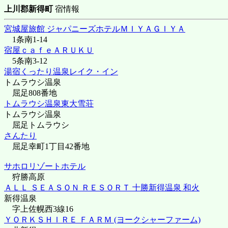
上川郡新得町
宿情報
宮城屋旅館 ジャパニーズホテルＭＩＹＡＧＩＹＡ
1条南1-14
宿屋ｃａｆｅＡＲＵＫＵ
5条南3-12
湯宿くったり温泉レイク・イン
トムラウシ温泉
屈足808番地
トムラウシ温泉東大雪荘
トムラウシ温泉
屈足トムラウシ
さんたり
屈足幸町1丁目42番地
サホロリゾートホテル
狩勝高原
ＡＬＬ ＳＥＡＳＯＮ ＲＥＳＯＲＴ 十勝新得温泉 和火
新得温泉
字上佐幌西3線16
ＹＯＲＫＳＨＩＲＥ ＦＡＲＭ (ヨークシャーファーム)