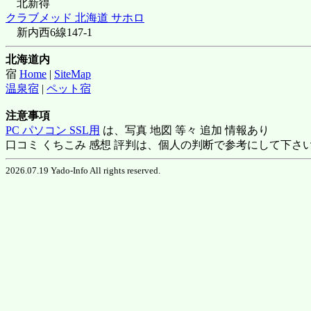
北新得
クラブメッド 北海道 サホロ
新内西6線147-1
北海道内
宿
Home
|
SiteMap
温泉宿
|
ペット宿
注意事項
PC パソコン SSL用
は、写真 地図 等々 追加 情報あり
口コミ くちこみ 感想 評判は、個人の判断で参考にして下さ
2026.07.19 Yado-Info All rights reserved.