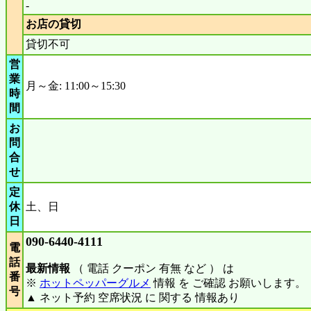
-
お店の貸切
貸切不可
営
業
月～金: 11:00～15:30
時
間
お
問
合
せ
定
休
土、日
日
090-6440-4111
電
話
最新情報
（ 電話 クーポン 有無 など ） は
番
※
ホットペッパーグルメ
情報 を ご確認 お願いします。
号
▲ ネット予約 空席状況 に 関する 情報あり