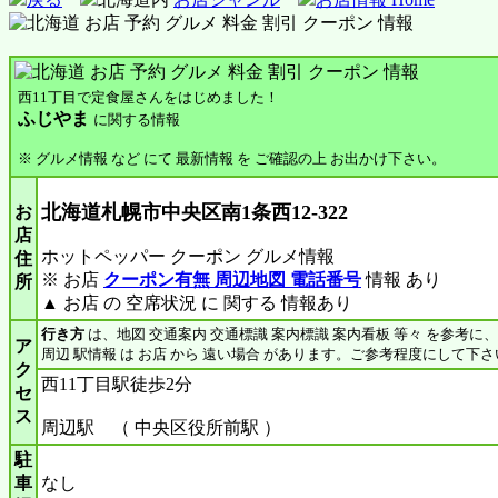
西11丁目で定食屋さんをはじめました！
ふじやま
に関する情報
※ グルメ情報 など にて 最新情報 を ご確認の上 お出かけ下さい。
北海道札幌市中央区南1条西12-322
お
店
ホットペッパー クーポン グルメ情報
住
※ お店
クーポン有無 周辺地図 電話番号
情報 あり
所
▲ お店 の 空席状況 に 関する 情報あり
行き方
は、地図 交通案内 交通標識 案内標識 案内看板 等々 を参考に
ア
周辺 駅情報 は お店 から 遠い場合 があります。ご参考程度にして下さ
ク
西11丁目駅徒歩2分
セ
ス
周辺駅 （ 中央区役所前駅 ）
駐
車
なし