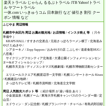
楽天トラベル じゃらん るるぶトラベル JTB Yahoo!トラベ
ル ヤフートラベル
一休.com いっきゅうコム 日本旅行 など 値引き 割引 クー
ポン 情報 など
ふじやま 周辺情報
札幌市中央区内 周辺 お薦め観光地 / お店情報 / インスタ映え 等
（ 只今
準備中 ）
KRAPS HALL / すすきの交差点 / 元祖さっぽろラーメン横丁 / 北海道み
やげ たぬきや /
シアターキノ / Zepp Sapporo / おみやげの店 こぶしや / 道産食彩HUG /
八窓庵 /
サイクリングフロンティア北海道 / 大通公園インフォメーションセン
ター&オフィシャルショップ /
札幌市天文台 / ディノスシネマズ札幌劇場 / 札幌市博物館活動センター
/
エリエールスクエア札幌渡辺淳一文学館 / 札幌コンサートホール Kitara
/ 札幌建設の地碑 /
さっぽろテレビ塔 / 札幌市資料館 / 北海道立文学館
周辺 人気観光スポット 等
（ 紹介場所 が 遠い場合 あり ）
小金湯温泉 / 札幌ドーム / 東海大学札幌キャンパスのラベンダー畑 / 定
山渓 /
エドウィン・ダン記念館 / 札幌ブランバーチ・チャペル / 有島武郎旧邸