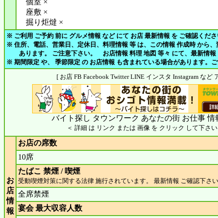
個室 ×
座敷 ×
掘り炬燵 ×
※ ご利用 ご予約 前に グルメ情報 など にて お店 最新情報 を ご確認くだ
※ 住所、電話、営業日、定休日、料理情報 等 は、この情報 作成時 から
あります。 ご注意下さい。 お店情報 料理 地図 等々 にて、最新情報
※ 期間限定 や、 季節限定 の お店情報 も含まれている場合があります。
[ お店 FB Facebook Twitter LINE インスタ Instagram
バイト探し タウンワーク あなたの街 お仕事 情
＜ 詳細 は リンク または 画像 を クリック して下さい
お店の席数
10席
たばこ 禁煙 / 喫煙
お
受動喫煙対策に関する法律 施行されています。 最新情報 ご確認下さ
店
全席禁煙
情
宴会 最大収容人数
報