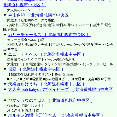
北海道札幌市中央区 ］
大人気のバインミー！！
▼
やまさ和 ［ 北海道札幌市中央区 ］
厳選された地鶏をコースで堪能
札幌/中央区役所前/焼き鳥/地鶏/肉/日本酒/ワイン/デート/誕生日/記念
日/居酒屋
▼
カリーチャールズ ［ 北海道札幌市中央区 ］
カレーと洋食バルのお店
札幌/大通り/観光/ランチ/西11丁目/カレー/バー/バル/洋食/デート/女子
会/ママ会
▼
ニューチャベス ［ 北海道札幌市中央区 ］
自然派ワインとクラフトビールが飲めるお店
大通/西11丁目/居酒屋/イタリアン/日本酒/焼酎/ワイン/クラフトビール
▼
塩豆 ［ 北海道札幌市中央区 ］
【創業35年隠れ家イタリアン】Beer ＆ Pasta
■パスタ ■ピザ ■居酒屋 ■飲み放題 ■ビール ■大通 ■二次会 ■西18丁目
▼
天婦羅たけうち ［ 北海道札幌市中央区 ］
▼
大人座 bub babys バブベイビーズ ［ 北海道札幌市中央区
］
▼
ヤマショウのごはん ［ 北海道札幌市中央区 ］
心を込めて提供します！
おにぎり お惣菜 汁物
▼
ホルモン酒場 虎乃門 本店 ［ 北海道札幌市中央区 ］