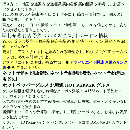
行き方 は、地図 交通案内 交通標識 案内看板 案内標識 を参考に、お店へ
アクセスして下さい。
お店の 味 グルメ 美味 等々 口コミ クチコミ 感想 評価 評判 は、個人の判
断で参考にして下さい。
言えることは、 口コミ情報 クチコミ情報 等 くちこみ を信じるかは、あな
たの判断だと言うことです。
Yahoo! 楽天市場 等 人気商品 限定商品 の 格安 特売 バーゲン 最安値 を 紹
介しませんか？
簡単に、アフィリエイト を始められる時代です。blog ブログ HP ホームペ
ージ は、めちゃ簡単ですよ。
アフィリエイト に 興味がある方 は、◆
アフィリエイト関連 お薦めリンク
集
◆ を ご参照下さい。
ネット予約可能店舗数 ネット予約利用者数 ネット予約満足
度 No.1
ホットペッパーグルメ 北海道
HOT PEPPER グルメ
グルメ情報 お店探しなら お得なクーポン満載 ２４時間ネット予約サイ
ト。ポイントもたまります。
人気の特集や季節のおすすめ情報から簡単お店検索。デート オシャレなレ
ストランから宴会用の
居酒屋まで、目的や予算別に探せます。割引クーポンなど、お得なお店探
しを強力にサポート。
リクルートID Pontaポイント ポンタポイント ドコモ DoCoMo dアカウント
dポイント