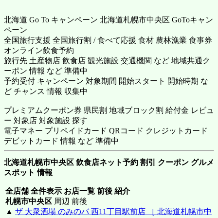
北海道 Go To キャンペーン 北海道札幌市中央区 GoToキャン
ペーン
全国旅行支援 全国旅行割 / 食べて応援 食材 農林漁業 食事券
オンライン飲食予約
旅行先 土産物店 飲食店 観光施設 交通機関 など 地域共通ク
ーポン 情報 など 準備中
予約受付 キャンペーン 対象期間 開始スタート 開始時期 な
ど チャンス 情報 収集中
プレミアムクーポン券 県民割 地域ブロック割 給付金 レビュ
ー 対象店 対象施設 探す
電子マネー プリペイドカード QRコード クレジットカード
デビットカード 情報 など 準備中
北海道札幌市中央区 飲食店ネット予約 割引 クーポン グルメ
スポット 情報
全店舗 全件表示 お店一覧 前後 紹介
札幌市中央区
周辺 前後
▲
ザ 大衆酒場 のみのバ 西11丁目駅前店 ［ 北海道札幌市中