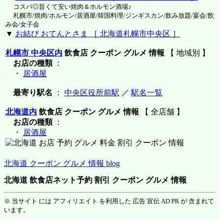
コスパ◎旨くて安い焼肉＆ホルモン酒場♪
札幌市/焼肉/ホルモン/居酒屋/韓国料理/ジンギスカン/飲み放題/宴会/飲
み会/女子会
▼
お結び おてんとさま ［ 北海道札幌市中央区 ］
札幌市 中央区内
飲食店 クーポン グルメ 情報
【 地域別 】
お店の種類
：
・
居酒屋
最寄り駅名
：
中央区役所前駅
／
駅名一覧
北海道内
飲食店 クーポン グルメ 情報
【 全店舗 】
お店の種類
：
・
居酒屋
北海道 クーポン グルメ 情報 blog
北海道 飲食店ネット予約 割引 クーポン グルメ 情報
※ 当サイト には アフィリエイト を利用した 広告 宣伝 AD PR が 含まれて
います。