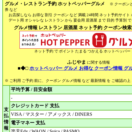
グルメ・レストラン予約 ホットペッパーグルメ
※ クーポン
券 など
お店探しなら お得な 割引 クーポン など 満載 24時間 ネット予約サイト
デート用 オシャレな レストラン から 宴会用 居酒屋 まで 目的 予算別 で
グルメ情報 レストラン 居酒屋 ネット予約 クーポン検索 H
ネット予約 で ポイント たまる つかえる ホットペッパー
ふじやま
に関する情報
■◆□
ホットペッパー グルメ お得な クーポン情報 グ
※ ご利用 ご予約 前に、クーポン グルメ情報 など 最新情報 を ご確認の
平均予算 / 目安金額
-
クレジットカード 支払
支
VISA / マスター / アメックス / DINERS
払
情
電子マネー 支払
報
楽天Edy / WAON / Suica / PASMO