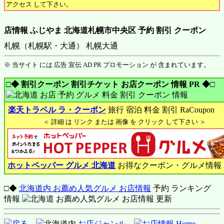
アクセス して下さい。
店情報 ふじやま 北海道札幌市中央区 予約 割引 クーポン
札幌（札幌駅・大通） 札幌大通
※ 当サイト には 広告 宣伝 AD PR プロモーション が 含まれています。
□◆ 割引クーポン 割引チケット お店クーポン 情報 PR ◆□
楽天トラベル ラ・クーポン
旅行 宿泊 料金 割引 RaCoupon
＜ 詳細 は リンク または 画像 を クリック して下さい ＞
ホットペッパー グルメ 北海道
お得なクーポン・グルメ情報
□◆
北海道内 お薦め人気グルメ お店情報
予約 ランキング
情報
戻る
北海道内
お店ジャンル
お店情報 Home