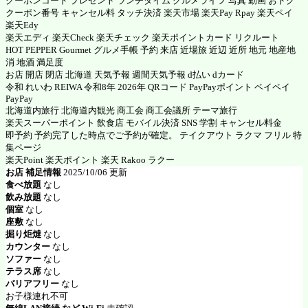
クーポンコード プレゼント ランチタイム グルメライフ 写真 動画 おトク
クーポン番号 キャンセル料 タッチ決済 楽天市場 楽天Pay Rpay 楽天ペイ
楽天Edy
楽天エディ 楽天Check 楽天チェック 楽天ポイントカード リクルート
HOT PEPPER Gourmet グルメ手帳 予約 来店 近場旅 近辺 近所 地元 地産地
消 地酒 満足度
お店 開店 閉店 北海道 天気予報 週間天気予報 d払い dカード
令和 れいわ REIWA 令和8年 2026年 QRコード PayPayポイント ペイペイ
PayPay
北海道内旅行 北海道内観光 商工会 商工会議所 テーマ旅行
楽天スーパーポイント 飲食店 モバイル決済 SNS 学割 キャンセル料金
即予約 予約完了した時点でご予約が確定。 テイクアウト ラクマ フリル 特
集ページ
楽天Point 楽天ポイント 楽天 Rakoo ラクー
お店 補足情報
2025/10/06 更新
食べ放題
なし
飲み放題
なし
個室
なし
座敷
なし
掘り炬燵
なし
カウンター
なし
ソファー
なし
テラス席
なし
バリアフリー
なし
お子様連れ不可