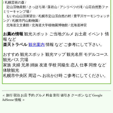
/ 札幌芸術の森 /
定山渓物産館 / さっぽろ湖 / 藻岩山 / アシリベツの滝 / 山荘自然塾ファ
ミリーキャンプ場 /
もいわ山山頂展望台 / 札幌市定山渓自然の村 / 豊平川サーモンウォッチ
ング / 札幌市円山動物園 /
北海道立文書館 / 北海道大学植物園博物館 / 北海道神宮
お薦め情報
観光スポット ご当地グルメ お土産 イベント 情
報 など
楽天トラベル
観光案内
情報 など ご参考にして下さい。
おすすめ 観光スポット 観光マップ 観光名所 モデルコース
観光バス 穴場
家族 夫婦 兄弟 姉妹 友達 学校 同級生 恋人 仕事 同僚 など
体験観光
札幌市中央区 周辺 へ お出かけ時 ご参考にしてください。
＜ 旅行 宿泊 お店 予約 グルメ 料金 割引 値引き クーポン など Google
AdSense 情報 ＞