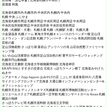
店情報：
ふじやま
[ 北海道札幌市中央区 ]
居酒屋 和風
北海道札幌市内 札幌市内 中央区内 札幌内 中央内
札幌 中央 ふじやま
北海道札幌市周辺 札幌市周辺 中央区周辺 札幌周辺 中央周辺
中央区役所前駅周辺 中央区役所前 中央区役所前周辺
札幌（札幌駅・大通） 札幌大通 札幌（札幌駅 大通） 札幌大通
小金湯温泉 札幌ドーム 東海大学札幌キャンパスのラベンダー畑 定山渓
エドウィン・ダン記念館 札幌ブランバーチ・チャペル 有島武郎旧邸 札幌
芸術の森
定山渓物産館 さっぽろ湖 藻岩山 アシリベツの滝 山荘自然塾ファミリーキ
ャンプ場
もいわ山山頂展望台 札幌市定山渓自然の村 豊平川サーモンウォッチング
札幌市円山動物園
北海道立文書館 北海道大学植物園博物館 北海道神宮
KRAPS HALL すすきの交差点 元祖さっぽろラーメン横丁 北海道みやげ た
ぬきや
シアターキノ Zepp Sapporo おみやげの店 こぶしや 道産食彩HUG 八窓庵
サイクリングフロンティア北海道 大通公園インフォメーションセンター&
オフィシャルショップ
札幌市天文台 ディノスシネマズ札幌劇場 札幌市博物館活動センター
エリエールスクエア札幌渡辺淳一文学館 札幌コンサートホール Kitara 札幌
建設の地碑
さっぽろテレビ塔 札幌市資料館 北海道立文学館