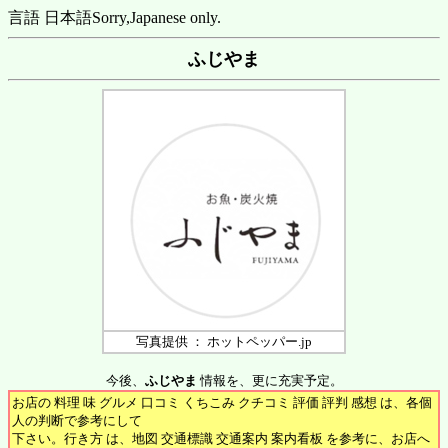
言語 日本語
Sorry,Japanese only.
ふじやま
写真提供 ： ホットペッパー.jp
今後、
ふじやま
情報を、更に充実予定。
お店の 料理 味 グルメ 口コミ くちこみ クチコミ 評価 評判 感想 は、各個
人の判断で参考にして
下さい。行き方 は、地図 交通標識 交通案内 案内看板 を参考に、お店へ