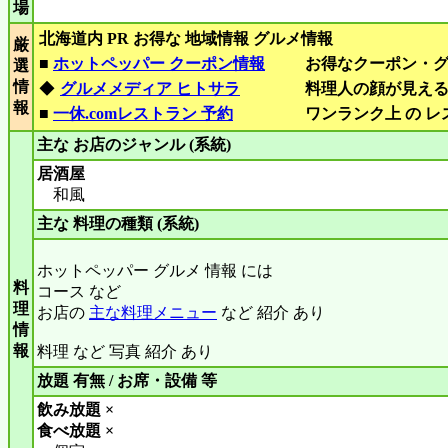
場
北海道内 PR お得な 地域情報 グルメ情報
厳
■
ホットペッパー クーポン情報
お得なクーポン・
選
情
◆
グルメメディア ヒトサラ
料理人の顔が見え
報
■
一休.comレストラン 予約
ワンランク上 の 
主な お店のジャンル (系統)
居酒屋
和風
主な 料理の種類 (系統)
ホットペッパー グルメ 情報 には
料
コース など
理
お店の
主な料理メニュー
など 紹介 あり
情
報
料理 など 写真 紹介 あり
放題 有無 / お席・設備 等
飲み放題 ×
食べ放題 ×