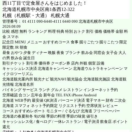
西11丁目で定食屋さんをはじめました！
北海道札幌市中央区南1条西12-322
札幌（札幌駅・大通） 札幌大通
管理番号： 01 4111 090-6440-4111 6440 090 北海道札幌市中央区
2026.08.09
比較 感想 無料 ランキング 料理 特典 特別 おトク 割引 価格 価格帯 金額 料
金 スマホ
記念日 MENU メニュー おすすめコース 食事 掘りごたつ 掘りこたつ 限定
限定数 JR 朝食
昼食 おやつ 夕食 ディナー 晩飯 夜食 ブランチ 飲み会 同窓会 女子会 大人
の男 飲み会 誕生日
割引チケット 割引券 優待券 クーポン券 店内 外観 個室 設備
キャッシュレス決済 北海道キャンペーン 北海道ウルトラキャンペーン マ
イクロツーリズム
北海道観光案内所 観光ナビ 観光NAVI 観光協会 北海道観光施設 北海道観
光情報 北海道名所
バイキング サービス ランチ グルメ レストラン インターネット予約
空席確認 合コン 忘年会 新年会 TEL FAX iPhone Android
北海道 WEB予約 最安値 QR決済 バーコード決済 電子マネー 財布 二次会
北海道 スマフォ ネット予約限定 リクエスト予約 空席状況 レビュー
コース おすすめレポート モニター / ぐるなび 北海道 フリーペーパー
北海道の春夏秋冬 旬の味 季節の料理 季節の味覚 値引き
キャッシュレス化 / 食べログ / 一休レストラン / 電子決済 飲食店 ポイント
還元