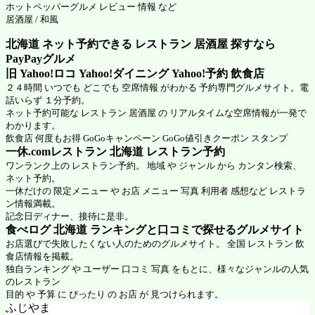
ホットペッパーグルメ
レビュー 情報 など
居酒屋 / 和風
北海道 ネット予約できる レストラン 居酒屋 探すなら
PayPayグルメ
旧 Yahoo!ロコ Yahoo!ダイニング Yahoo!予約 飲食店
２４時間 いつでも どこでも 空席情報 がわかる 予約専門グルメサイト。電
話いらず １分予約。
ネット予約可能な レストラン 居酒屋 の リアルタイムな空席情報が一発で
わかります。
飲食店 何度もお得 GoGoキャンペーン GoGo値引きクーポン スタンプ
一休.comレストラン 北海道
レストラン予約
ワンランク上の レストラン予約。 地域 や ジャンル から カンタン検索、
ネット予約。
一休だけの 限定メニュー や お店 メニュー 写真 利用者 感想など レストラ
ン情報満載。
記念日ディナー、接待に是非。
食べログ 北海道 ランキングと口コミで探せるグルメサイト
お店選びで失敗したくない人のためのグルメサイト。 全国 レストラン 飲
食店情報を掲載。
独自ランキング や ユーザー 口コミ 写真 をもとに、様々なジャンルの人気
のレストラン
目的 や 予算 に ぴったり の お店 が 見つけられます。
ふじやま