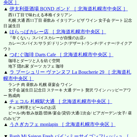
央区 ］
▲
伊太利亜酒場 BOND ボンド ［ 北海道札幌市中央区 ］
西11丁目で味わえる本格イタリアン
札幌 大通 西11丁目 昼飲み イタリアン ピザ ワイン 女子会 デート 記念
日 誕生日
▲
はらっぱカレー店 ［ 北海道札幌市中央区 ］
『辛くない』スパイスカレーが自慢のお店♪
カレー/スパイス/サラダ/ドリンク/デザート/ランチ/ディナー/テイクア
ウト
▲
つむぐ珈琲 Darts Cafe ［ 北海道札幌市中央区 ］
珈琲とダーツと人を紡ぐ空間
地下 隠れ家 ダーツ カフェ 珈琲
▲
ラ ブーシュリー ヴァンヌフ La Boucherie 29 ［ 北海道札
幌市中央区 ］
ランチ 肉 昼飲み 札幌 昼宴会 ワイン
女子会 誕生日 記念日 ステーキ 大通 デート 贅沢 ワイン ハッピーアワ
ー 熟成肉
▲
チェコル 札幌駅大通 ［ 北海道札幌市中央区 ］
チェコ料理とビールのお店
ビール/肉/飲み放題/団体/宴会/貸切/大通/2次会/ ビアガーデン/女子/ 昼
のみ/ビア
▲
うさぎカフェ monlapin ［ 北海道札幌市中央区 ］
▼
Banh Mi Saigon Fresh バインミーサイゴンフレッシュ ［