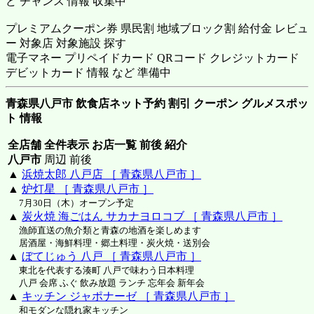
ど チャンス 情報 収集中
プレミアムクーポン券 県民割 地域ブロック割 給付金 レビュ
ー 対象店 対象施設 探す
電子マネー プリペイドカード QRコード クレジットカード
デビットカード 情報 など 準備中
青森県八戸市 飲食店ネット予約 割引 クーポン グルメスポッ
ト 情報
全店舗 全件表示 お店一覧 前後 紹介
八戸市
周辺 前後
▲
浜焼太郎 八戸店 ［ 青森県八戸市 ］
▲
炉灯星 ［ 青森県八戸市 ］
7月30日（木）オープン予定
▲
炭火焼 海ごはん サカナヨロコブ ［ 青森県八戸市 ］
漁師直送の魚介類と青森の地酒を楽しめます
居酒屋・海鮮料理・郷土料理・炭火焼・送別会
▲
ぼてじゅう 八戸 ［ 青森県八戸市 ］
東北を代表する湊町 八戸で味わう日本料理
八戸 会席 ふぐ 飲み放題 ランチ 忘年会 新年会
▲
キッチン ジャポナーゼ ［ 青森県八戸市 ］
和モダンな隠れ家キッチン