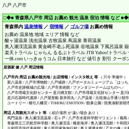
八戸 八戸市
□◆■ 青森県八戸市 周辺 お薦め 観光 温泉 宿泊 情報 など ■◆
青森県内
温泉情報
／
宿情報
／
ゴルフ場
お薦め情報
お薦め 温泉地 地域 エリア 情報 など
酸ヶ湯温泉 浅虫温泉 古牧温泉 蔦温泉 青荷温泉
奥入瀬渓流温泉 黄金崎不老ふ死温泉 谷地温泉 下風呂温泉 嶽
楽天トラベル じゃらん るるぶトラベル JTB Yahoo!トラベ
一休.com いっきゅうコム 日本旅行 など 値引き 割引 クーポ
居酒家 健 八戸 周辺情報
八戸市内 周辺 お薦め観光地 / お店情報 / インスタ映え 等
（ 只今 準備中 ）
新八温泉 / 八戸市博物館 / 八戸城跡 / 八戸ポータルミュージアム「はっち」
八戸市史跡根城の広場 / 八戸市美術館 / ファンタジードームはちのへ /
八戸市埋蔵文化財センター 是川縄文館 / 八戸市埋蔵文化財センター 是川縄
是川石器時代遺跡 / 八戸屋形船 新井田丸 / 八戸温泉 / 元祖湊山手通り朝市 
ユートリー / 櫛引八幡宮 / TOHOKU EMOTION / 館鼻公園 / 陸奥湊駅前朝
周辺 人気観光スポット 等
（ 紹介場所 が 遠い場合 あり ）
馬門温泉 / 奥入瀬渓流温泉 / 石ヶ戸 / 八戸市水産科学館マリエント / 蕪島 
青森県立三沢航空科学館 / 奥入瀬渓流 / 種差海岸 / 奥入瀬渓流館 / 十和田湖
十和田市現代美術館 / 東八甲田家族旅行村 / 奥入瀬湧水館 / 乙女の像 /