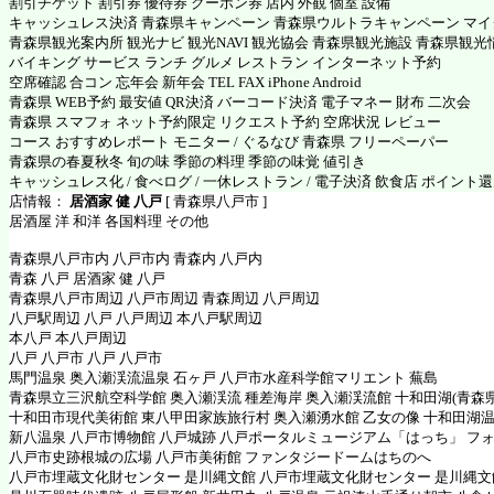
割引チケット 割引券 優待券 クーポン券 店内 外観 個室 設備
キャッシュレス決済 青森県キャンペーン 青森県ウルトラキャンペーン マ
青森県観光案内所 観光ナビ 観光NAVI 観光協会 青森県観光施設 青森県観光
バイキング サービス ランチ グルメ レストラン インターネット予約
空席確認 合コン 忘年会 新年会 TEL FAX iPhone Android
青森県 WEB予約 最安値 QR決済 バーコード決済 電子マネー 財布 二次会
青森県 スマフォ ネット予約限定 リクエスト予約 空席状況 レビュー
コース おすすめレポート モニター / ぐるなび 青森県 フリーペーパー
青森県の春夏秋冬 旬の味 季節の料理 季節の味覚 値引き
キャッシュレス化 / 食べログ / 一休レストラン / 電子決済 飲食店 ポイント
店情報：
居酒家 健 八戸
[ 青森県八戸市 ]
居酒屋 洋 和洋 各国料理 その他
青森県八戸市内 八戸市内 青森内 八戸内
青森 八戸 居酒家 健 八戸
青森県八戸市周辺 八戸市周辺 青森周辺 八戸周辺
八戸駅周辺 八戸 八戸周辺 本八戸駅周辺
本八戸 本八戸周辺
八戸 八戸市 八戸 八戸市
馬門温泉 奥入瀬渓流温泉 石ヶ戸 八戸市水産科学館マリエント 蕪島
青森県立三沢航空科学館 奥入瀬渓流 種差海岸 奥入瀬渓流館 十和田湖(青森県
十和田市現代美術館 東八甲田家族旅行村 奥入瀬湧水館 乙女の像 十和田湖
新八温泉 八戸市博物館 八戸城跡 八戸ポータルミュージアム「はっち」 フ
八戸市史跡根城の広場 八戸市美術館 ファンタジードームはちのへ
八戸市埋蔵文化財センター 是川縄文館 八戸市埋蔵文化財センター 是川縄