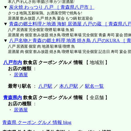
本八戸/れんさ街/串揚げ/串カツ/居酒屋/
▼
炭火焼 わっつり 八戸 ［ 青森県八戸市 ］
さつま地鶏,五穀味鶏。お洒落空間で焼鳥を!
居酒屋 飲み放題 八戸 焼き鳥 宴会 もつ鍋 歓送迎会
▼
青森の郷土料理と地酒 海鮮 居酒屋 八戸の蔵 ［ 青森県八戸
八戸 居酒屋 完全個室 喫煙 駐車場 魚 鯖
居酒屋 肉 個室 飲み放題 焼き鳥 喫煙 駐車場 完全個室 青森 寿司 宴会 団体
▼
八戸名物と青森の郷土料理 地酒 焼き鳥 八戸のKURA ［ 
八戸 居酒屋 個室 肉 地酒 駐車場 喫煙 魚
居酒屋 肉 個室 飲み放題 焼き鳥 喫煙 駐車場 完全個室 記念日 寿司 宴会 
八戸市内
飲食店 クーポン グルメ 情報
【 地域別 】
お店の種類
：
・
居酒屋
最寄り駅名
：
八戸駅
／
本八戸駅
／
駅名一覧
青森県内
飲食店 クーポン グルメ 情報
【 全店舗 】
お店の種類
：
・
居酒屋
青森県 クーポン グルメ 情報 blog