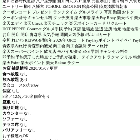
是川石器時代遺跡 八戸屋形船 新井田丸 八戸温泉 元祖湊山手通り朝市 八食
ユートリー 櫛引八幡宮 TOHOKU EMOTION 館鼻公園 陸奥湊駅前朝市
クーポンコード プレゼント ランチタイム グルメライフ 写真 動画 おトク
クーポン番号 キャンセル料 タッチ決済 楽天市場 楽天Pay Rpay 楽天ペイ 楽天
楽天エディ 楽天Check 楽天チェック 楽天ポイントカード リクルート
HOT PEPPER Gourmet グルメ手帳 予約 来店 近場旅 近辺 近所 地元 地産地
お店 開店 閉店 青森県 天気予報 週間天気予報 d払い dカード
令和 れいわ REIWA 令和8年 2026年 QRコード PayPayポイント ペイペイ PayP
青森県内旅行 青森県内観光 商工会 商工会議所 テーマ旅行
楽天スーパーポイント 飲食店 モバイル決済 SNS 学割 キャンセル料金
即予約 予約完了した時点でご予約が確定。 テイクアウト ラクマ フリル 特
楽天Point 楽天ポイント 楽天 Rakoo ラクー
お店 補足情報
2020/01/07 更新
食べ放題
なし
飲み放題
あり
宴会コースの方のみ
個室
なし
8名／12名／20名個室有り
座敷
なし
掘り炬燵
なし
カウンター
なし
ソファー
なし
テラス席
なし
バリアフリー
なし
お子様連れOK