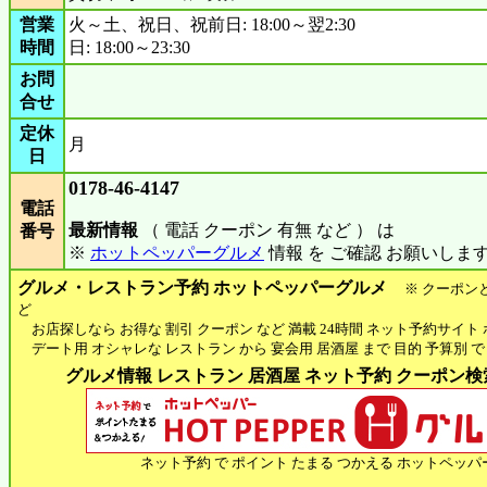
営業
火～土、祝日、祝前日: 18:00～翌2:30
時間
日: 18:00～23:30
お問
合せ
定休
月
日
0178-46-4147
電話
最新情報
（ 電話 クーポン 有無 など ） は
番号
※
ホットペッパーグルメ
情報 を ご確認 お願いしま
グルメ・レストラン予約 ホットペッパーグルメ
※ クーポン
ど
お店探しなら お得な 割引 クーポン など 満載 24時間 ネット予約サイト
デート用 オシャレな レストラン から 宴会用 居酒屋 まで 目的 予算別 で
グルメ情報 レストラン 居酒屋 ネット予約 クーポン検索 
ネット予約 で ポイント たまる つかえる ホットペッパ