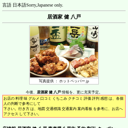
言語 日本語
Sorry,Japanese only.
居酒家 健 八戸
写真提供 ： ホットペッパー.jp
今後、
居酒家 健 八戸
情報を、更に充実予定。
お店の 料理 味 グルメ 口コミ くちこみ クチコミ 評価 評判 感想 は、各個
人の判断で参考にして
下さい。行き方 は、地図 交通標識 交通案内 案内看板 を参考に、お店へ
アクセス して下さい。