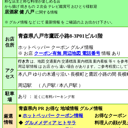
粋な店主と粋な料理が楽しめる店
から揚げ 焼きもの ２次会 テレビ鑑賞可 おひとり様歓迎
居酒家 健 八戸
に関する情報
※ グルメ情報 など にて 最新情報 を ご確認の上 お出かけ下さい。
青森県八戸市鷹匠小路8-3P01ビル1階
お店
住所
ホットペッパー クーポン グルメ情報
※ お店
クーポン有無 周辺地図 電話番号
情報 あり
行き方
は、地図 交通案内 交通標識 案内標識 案内看板 等々 を参
周辺 駅情報 は お店 から 遠い場合 があります。ご参考程度にし
アク
本八戸 ゆりの木通り沿い 長横町と鷹匠小路の間 長
セス
周辺駅 （ 八戸駅 / 本八戸駅 ）
駐車
あり ：
近くに有料パーキング有
場
青森県内 PR お得な 地域情報 グルメ情報
■
ホットペッパー クーポン情報
お得なクーポン
厳選
情報
◆
グルメメディア ヒトサラ
料理人の顔が見