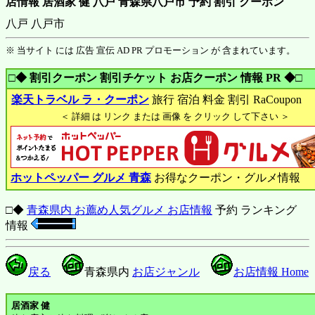
店情報 居酒家 健 八戸 青森県八戸市 予約 割引 クーポン
八戸 八戸市
※ 当サイト には 広告 宣伝 AD PR プロモーション が 含まれています。
□◆ 割引クーポン 割引チケット お店クーポン 情報 PR ◆□
楽天トラベル ラ・クーポン
旅行 宿泊 料金 割引 RaCoupon
＜ 詳細 は リンク または 画像 を クリック して下さい ＞
ホットペッパー グルメ 青森
お得なクーポン・グルメ情報
□◆
青森県内 お薦め人気グルメ お店情報
予約 ランキング
情報
戻る
青森県内
お店ジャンル
お店情報 Home
居酒家 健