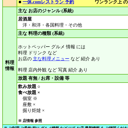
■
一休.comレストラン 予約
ワンランク上 の
主な お店のジャンル (系統)
居酒屋
洋・和洋・各国料理・その他
主な 料理の種類 (系統)
ホットペッパー グルメ 情報 には
料理 ドリンク など
お店の
主な料理メニュー
など 紹介 あり
料理
情報
料理 店内外観 など 写真 紹介 あり
放題 有無 / お席・設備 等
飲み放題 ○
食べ放題 ×
個室 ※
座敷 ×
掘り炬燵 ×
※ 店情報 参照