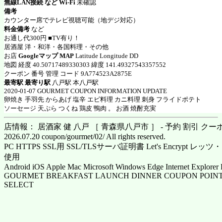
無線LAN接続 など Wi-Fi
未確認
備考
カウンター席でテレビ視聴可能（地デジ対応）
料金備考
など
お通し代300円 ■TV有り！
居酒屋 洋・和洋・各国料理・その他
お店
Googleマップ MAP
Latitude Longitude DD
地図 経度 40.50717489330303 緯度 141.49327543357552
クーポン 番号 管理 コード 9A774523A2875E
最寄駅 最寄り駅
八戸駅 本八戸駅
2020-01-07 GOURMET COUPON INFORMATION UPDATE
卵焼き 手羽先 からあげ 塩辛 エビ料理 カニ料理 刺身 フライドポテト
ソーセージ 天ぷら つくね 鶏皮 鴨肉 。 お酒 焼酎充実
店情報： 居酒家 健 八戸 ［ 青森県八戸市 ］ - 予約 割引 クー
2026.07.20 coupon/gourmet/02/ All rights reserved.
PC HTTPS SSL用 SSL/TLSサーバ証明書 Let's Encrypt
使用
Android iOS Apple Mac Microsoft Windows Edge Internet Explorer 
GOURMET BREAKFAST LAUNCH DINNER COUPON POINT
SELECT