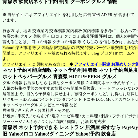
青森県 飲食店ネット予約 割引 クーポン グルメ 情報
※ 当サイト には アフィリエイト を利用した 広告 宣伝 AD PR が 含まれて
います。
行き方 は、地図 交通案内 交通標識 案内看板 案内標識 を参考に、お店へ
お店の 味 グルメ 美味 等々 口コミ クチコミ 感想 評価 評判 は、個人の
言えることは、 口コミ情報 クチコミ情報 等 くちこみ を信じるかは、あ
Yahoo! 楽天市場 等 人気商品 限定商品 の 格安 特売 バーゲン 最安値 を 
簡単に、アフィリエイト を始められる時代です。blog ブログ HP ホーム
よ。
アフィリエイト に 興味がある方 は、◆
アフィリエイト関連 お薦めリンク
ネット予約可能店舗数 ネット予約利用者数 ネット予約満足度 N
ホットペッパーグルメ 青森県
HOT PEPPER グルメ
グルメ情報 お店探しなら お得なクーポン満載 ２４時間ネット予約サイト
人気の特集や季節のおすすめ情報から簡単お店検索。デート オシャレなレ
居酒屋まで、目的や予算別に探せます。割引クーポンなど、お得なお店探
リクルートID Pontaポイント ポンタポイント ドコモ DoCoMo dアカウント
ホットペッパーグルメ
レビュー 情報 など
居酒屋 / 洋・和洋・各国料理・その他
卵焼き / 手羽先 / からあげ / 塩辛 / エビ料理 / カニ料理 / 刺身 / フライドポテト
ソーセージ / 天ぷら / つくね / 鶏皮 / 鴨肉 。 お酒 焼酎充実
青森県 ネット予約できる レストラン 居酒屋 探すなら PayPa
旧 Yahoo!ロコ Yahoo!ダイニング Yahoo!予約 飲食店