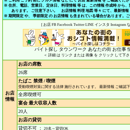
※ ご利用 ご予約 前に グルメ情報 など にて お店 最新情報 を ご確認くだ
※ 住所、電話、営業日、定休日、料理情報 等 は、この情報 作成時 から
あります。 ご注意下さい。 お店情報 料理 地図 等々 にて、最新情報
※ 期間限定 や、 季節限定 の お店情報 も含まれている場合があります。
[ お店 FB Facebook Twitter LINE インスタ Insta
バイト探し タウンワーク あなたの街 お仕事 
＜ 詳細 は リンク または 画像 を クリック して下さ
お店の席数
26席
たばこ 禁煙 / 喫煙
受動喫煙対策に関する法律 施行されています。 最新情報 ご確認
お店
全席喫煙可
情報
宴会 最大収容人数
20人
お店の貸切
貸切不可 ：
20名～貸切OK