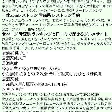
２４時間 いつでも どこでも 空席情報 がわかる 予約専門グルメサイト。電
ネット予約可能な レストラン 居酒屋 の リアルタイムな空席情報が一発で
飲食店 何度もお得 GoGoキャンペーン GoGo値引きクーポン スタンプ
一休.comレストラン 青森県
レストラン予約
ワンランク上の レストラン予約。 地域 や ジャンル から カンタン検索、
一休だけの 限定メニュー や お店 メニュー 写真 利用者 感想など レストラ
記念日ディナー、接待に是非。
食べログ 青森県 ランキングと口コミで探せるグルメサイト
お店選びで失敗したくない人のためのグルメサイト。 全国 レストラン 飲
独自ランキング や ユーザー 口コミ 写真 をもとに、様々なジャンルの人気
目的 や 予算 に ぴったり の お店 が 見つけられます。
居酒家 健 八戸
居酒家健八戸
居酒家健
粋な店主と粋な料理が楽しめる店
から揚げ 焼きもの ２次会 テレビ鑑賞可 おひとり様歓迎
居酒家 健
青森県八戸市鷹匠小路8-3P01ビル1階
八戸 八戸市
管理番号： 02 4147 0178-46-4147 46 0178 青森県八戸市 2026.07.20
比較 感想 無料 ランキング 料理 特典 特別 おトク 割引 価格 価格帯 金額 料
記念日 MENU メニュー おすすめコース 食事 掘りごたつ 掘りこたつ 限定 限定
昼食 おやつ 夕食 ディナー 晩飯 夜食 ブランチ 飲み会 同窓会 女子会 大人の