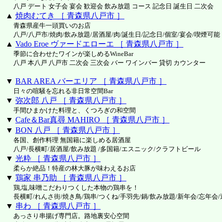
八戸 デート 女子会 宴会 歓迎会 飲み放題 コース 記念日 誕生日 二次会
▲
焼肉むてき ［ 青森県八戸市 ］
青森県産牛一頭買いのお店
八戸/八戸市/焼肉/飲み放題/居酒屋/肉/誕生日/記念日/個室/宴会/喫煙可能
▲
Vado Eroe ヴァードエローエ ［ 青森県八戸市 ］
季節に合わせたワインが楽しめるWineBar
八戸 本八戸 八戸市 二次会 三次会 バー ワインバー 貸切 カウンター
▼
BAR AREA バーエリア ［ 青森県八戸市 ］
日々の喧騒を忘れる非日常空間Bar
▼
弥次郎 八戸 ［ 青森県八戸市 ］
手間ひまかけた料理と、くつろぎの和空間
▼
Cafe＆Bar真尋 MAHIRO ［ 青森県八戸市 ］
▼
BON 八戸 ［ 青森県八戸市 ］
各国、創作料理 無国籍に楽しめる居酒屋
八戸/長横町/居酒屋/飲み放題 /多国籍/エスニック/クラフトビール
▼
光粋 ［ 青森県八戸市 ］
柔らか絶品！特産の林大豚が味わえるお店
▼
鶏家 串乃助 ［ 青森県八戸市 ］
鶏,塩,味噌こだわりつくした本物の鶏串を！
長横町/れんさ街/焼き鳥/鶏串/つくね/手羽先/鍋/飲み放題/新年会/忘年会
▼
串わ ［ 青森県八戸市 ］
あっさり串揚げ専門店。路地裏安心空間