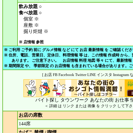
飲み放題 ○
食べ放題 ○
個室 ※
座敷 ※
掘り炬燵 ※
※ 店情報 参照
※ ご利用 ご予約 前に グルメ情報 など にて お店 最新情報 を ご確認くだ
※ 住所、電話、営業日、定休日、料理情報 等 は、この情報 作成時 から
あります。 ご注意下さい。 お店情報 料理 地図 等々 にて、最新情報
※ 期間限定 や、 季節限定 の お店情報 も含まれている場合があります。
[ お店 FB Facebook Twitter LINE インスタ Insta
バイト探し タウンワーク あなたの街 お仕事 
＜ 詳細 は リンク または 画像 を クリック して下さ
お店の席数
144席
たばこ 禁煙 / 喫煙