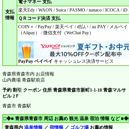
電子マネー 支払
楽天Edy / WAON / Suica / PASMO / nanaco / ICOCA / iD 
支払
情報
ＱＲコード決済 支払
COIN＋ / PayPay / 楽天ペイ / d払い / au PAY / メルペイ 
（Alipay） / 微信支付（WeChat Pay）
PayPay ペイペイ
キャッシュレス決済サービス
青森県青森市内 お店情報
山内農場 青森駅前店
予約 割引 クーポン 住所 青森県青森市新町1-1-18 青森マルサ
ビル 2Ｆ
青森市 青森駅
□◆■ 青森県青森市 周辺 お薦め 観光 温泉 宿泊 情報 など ■◆
青森県内
温泉情報
／
宿情報
／
ゴルフ場
お薦め情報