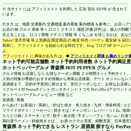
※ 当サイト には アフィリエイト を利用した 広告 宣伝 AD PR が 含まれて
います。
行き方 は、地図 交通案内 交通標識 案内看板 案内標識 を参考に、お店へ
お店の 味 グルメ 美味 等々 口コミ クチコミ 感想 評価 評判 は、個人の
言えることは、 口コミ情報 クチコミ情報 等 くちこみ を信じるかは、あ
Yahoo! 楽天市場 等 人気商品 限定商品 の 格安 特売 バーゲン 最安値 を 
簡単に、アフィリエイト を始められる時代です。blog ブログ HP ホーム
よ。
アフィリエイト に 興味がある方 は、◆
アフィリエイト関連 お薦めリンク
ネット予約可能店舗数 ネット予約利用者数 ネット予約満足度 N
ホットペッパーグルメ 青森県
HOT PEPPER グルメ
グルメ情報 お店探しなら お得なクーポン満載 ２４時間ネット予約サイト
人気の特集や季節のおすすめ情報から簡単お店検索。デート オシャレなレ
居酒屋まで、目的や予算別に探せます。割引クーポンなど、お得なお店探
リクルートID Pontaポイント ポンタポイント ドコモ DoCoMo dアカウント
ホットペッパーグルメ
レビュー 情報 など
居酒屋 / 和風
からあげ / お茶漬け / 馬刺し / 炉ばた焼き・炙り焼き / 九州・博多料理 / エビ料
フライドポテト / ソーセージ / 焼きそば / チャンポン / レバー / つくね / 地鶏 /
ちりとり鍋 / ステーキ / ピザ / 餃子 / 炭火焼 / 牛タン / パフェ / 生ハム / 白湯
鶏白湯ラーメン / 鉄板焼きそば 。 お酒 カクテル充実、焼酎充実、日本酒
青森県 ネット予約できる レストラン 居酒屋 探すなら PayPa