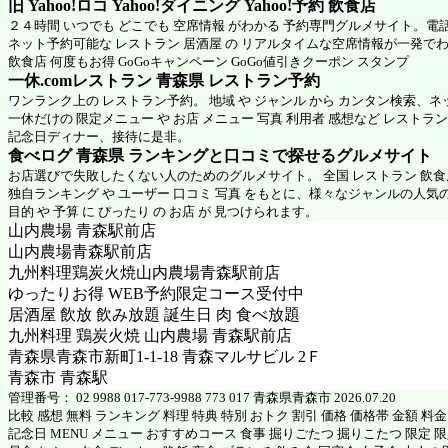
旧 Yahoo!ロコ Yahoo!ダイニング Yahoo!予約 飲食店
２４時間 いつでも どこでも 空席情報 がわかる 予約専門グルメサイト。電
ネット予約可能な レストラン 居酒屋 の リアルタイムな空席情報が一発で
飲食店 何度もお得 GoGoキャンペーン GoGo値引きクーポン スタンプ
一休.comレストラン 青森県
レストラン予約
ワンランク上の レストラン予約。 地域 や ジャンル から カンタン検索、
一休だけの 限定メニュー や お店 メニュー 写真 利用者 感想など レストラ
記念日ディナー、接待に是非。
食べログ 青森県 ランキングと口コミで探せるグルメサイト
お店選びで失敗したくない人のためのグルメサイト。 全国 レストラン 飲
独自ランキング や ユーザー 口コミ 写真 をもとに、様々なジャンルの人気
目的 や 予算 に ぴったり の お店 が 見つけられます。
山内農場 青森駅前店
山内農場青森駅前店
九州料理鶏炭火焼山内農場青森駅前店
ゆったりお得 WEB予約限定コース受付中
居酒屋 飲放 飲み放題 誕生日 肉 食べ放題
九州料理 鶏炭火焼 山内農場 青森駅前店
青森県青森市新町1-1-18 青森マルサビル 2Ｆ
青森市 青森駅
管理番号： 02 9988 017-773-9988 773 017 青森県青森市 2026.07.20
比較 感想 無料 ランキング 料理 特典 特別 おトク 割引 価格 価格帯 金額 料
記念日 MENU メニュー おすすめコース 食事 掘りごたつ 掘りこたつ 限定 限定