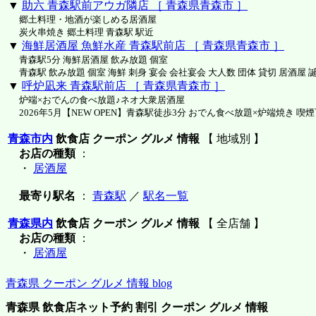
▼
助六 青森駅前アウガ隣店 ［ 青森県青森市 ］
郷土料理・地酒が楽しめる居酒屋
炭火串焼き 郷土料理 青森駅 駅近
▼
海鮮居酒屋 魚鮮水産 青森駅前店 ［ 青森県青森市 ］
青森駅5分 海鮮居酒屋 飲み放題 個室
青森駅 飲み放題 個室 海鮮 刺身 宴会 会社宴会 大人数 団体 貸切 居酒屋 
▼
呼炉凪来 青森駅前店 ［ 青森県青森市 ］
炉端×おでんの食べ放題♪ネオ大衆居酒屋
2026年5月【NEW OPEN】青森駅徒歩3分 おでん食べ放題×炉端焼き 喫
青森市内
飲食店 クーポン グルメ 情報
【 地域別 】
お店の種類
：
・
居酒屋
最寄り駅名
：
青森駅
／
駅名一覧
青森県内
飲食店 クーポン グルメ 情報
【 全店舗 】
お店の種類
：
・
居酒屋
青森県 クーポン グルメ 情報 blog
青森県 飲食店ネット予約 割引 クーポン グルメ 情報