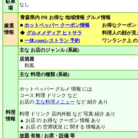
駐車
なし
場
青森県内 PR お得な 地域情報 グルメ情報
■
ホットペッパー クーポン情報
お得なクーポン
厳選
情報
◆
グルメメディア ヒトサラ
料理人の顔が見
■
一休.comレストラン 予約
ワンランク上 の
主な お店のジャンル (系統)
居酒屋
和風
主な 料理の種類 (系統)
ホットペッパー グルメ 情報 には
コース 料理 ドリンク など
お店の
主な料理メニュー
など 紹介 あり
料理
料理 ドリンク 店内外観 など 写真 紹介 あり
情報
▲ お店 の お得な クーポン 情報 あり
▲ お店 の 空席状況 に 関する 情報あり
放題 有無 / お席・設備 等