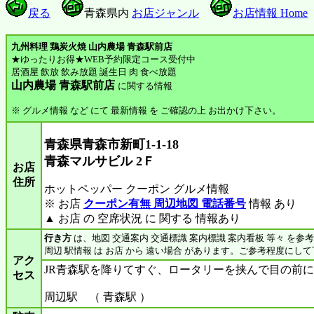
戻る
青森県内
お店ジャンル
お店情報 Home
九州料理 鶏炭火焼 山内農場 青森駅前店
★ゆったりお得★WEB予約限定コース受付中
居酒屋 飲放 飲み放題 誕生日 肉 食べ放題
山内農場 青森駅前店
に関する情報
※ グルメ情報 など にて 最新情報 を ご確認の上 お出かけ下さい。
青森県青森市新町1-1-18
青森マルサビル 2Ｆ
お店
住所
ホットペッパー クーポン グルメ情報
※ お店
クーポン有無 周辺地図 電話番号
情報 あり
▲ お店 の 空席状況 に 関する 情報あり
行き方
は、地図 交通案内 交通標識 案内標識 案内看板 等々 を参
周辺 駅情報 は お店 から 遠い場合 があります。ご参考程度にし
アク
JR青森駅を降りてすぐ、ロータリーを挟んで目の前
セス
周辺駅 （ 青森駅 ）