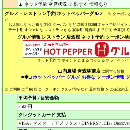
▲ ネット予約 空席状況 に 関する 情報あり
グルメ・レストラン予約 ホットペッパーグルメ
※ クーポン
ど
お店探しなら お得な 割引 クーポン など 満載 24時間 ネット予約サイト
デート用 オシャレな レストラン から 宴会用 居酒屋 まで 目的 予算別 で
グルメ情報 レストラン 居酒屋 ネット予約 クーポン検索 
ネット予約 で ポイント たまる つかえる ホットペッパ
山内農場 青森駅前店
に関する情報
■◆□
ホットペッパー グルメ お得な クーポン情報 
※ ご利用 ご予約 前に、クーポン グルメ情報 など 最新情報 を ご確認の
平均予算 / 目安金額
3500円
クレジットカード 支払
VISA / マスター / アメックス / DINERS / JCB / Discove