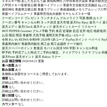
エネルギー館 あしたをおもう森 善知鳥神社 八甲田寒水沢温泉 青森市観光
八甲田スキー場 駅前公園 青森ベイブリッジ 青森市文化観光交流施設 ねぶた
廣田神社 青森県立郷土館 青森ラブリッジ 青函連絡船メモリアルシップ八甲
青森ベイプロムナード 青森県営浅虫水族館 モヤヒルズスキー場
クーポンコード プレゼント ランチタイム グルメライフ 写真 動画 おトク
クーポン番号 キャンセル料 タッチ決済 楽天市場 楽天Pay Rpay 楽天ペイ 楽天
楽天エディ 楽天Check 楽天チェック 楽天ポイントカード リクルート
HOT PEPPER Gourmet グルメ手帳 予約 来店 近場旅 近辺 近所 地元 地産地
お店 開店 閉店 青森県 天気予報 週間天気予報 d払い dカード
令和 れいわ REIWA 令和8年 2026年 QRコード PayPayポイント ペイペイ PayP
青森県内旅行 青森県内観光 商工会 商工会議所 テーマ旅行
楽天スーパーポイント 飲食店 モバイル決済 SNS 学割 キャンセル料金
即予約 予約完了した時点でご予約が確定。 テイクアウト ラクマ フリル 特
楽天Point 楽天ポイント 楽天 Rakoo ラクー
お店 補足情報
2026/04/23 更新
食べ放題
あり
飲み放題
あり
各種飲み放題付きコースをご用意しております。
個室
なし
詳細はお問い合わせください。
座敷
なし
詳細はお問い合わせください。
掘り炬燵
なし
詳細はお問い合わせください。
カウンター
なし