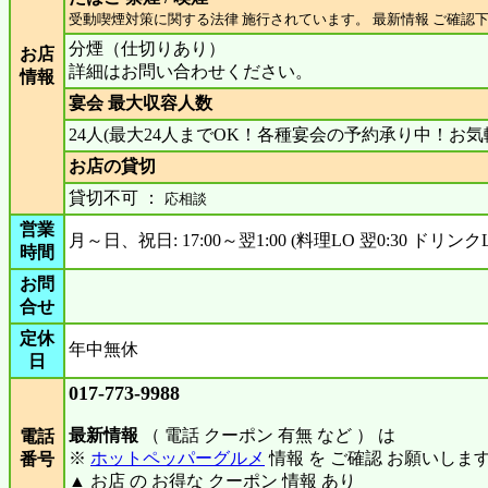
受動喫煙対策に関する法律 施行されています。 最新情報 ご確認
分煙（仕切りあり）
お店
詳細はお問い合わせください。
情報
宴会 最大収容人数
24人(最大24人までOK！各種宴会の予約承り中！お
お店の貸切
貸切不可 ：
応相談
営業
月～日、祝日: 17:00～翌1:00 (料理LO 翌0:30 ドリンクLO
時間
お問
合せ
定休
年中無休
日
017-773-9988
最新情報
（ 電話 クーポン 有無 など ） は
電話
※
ホットペッパーグルメ
情報 を ご確認 お願いしま
番号
▲ お店 の お得な クーポン 情報 あり