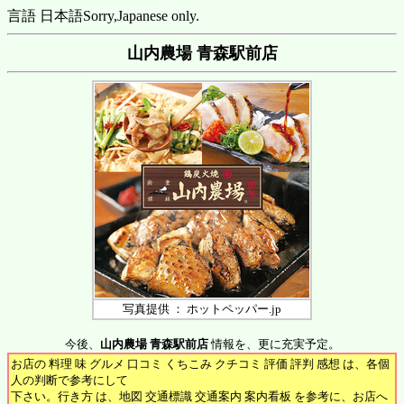
言語 日本語
Sorry,Japanese only.
山内農場 青森駅前店
写真提供 ： ホットペッパー.jp
今後、
山内農場 青森駅前店
情報を、更に充実予定。
お店の 料理 味 グルメ 口コミ くちこみ クチコミ 評価 評判 感想 は、各個
人の判断で参考にして
下さい。行き方 は、地図 交通標識 交通案内 案内看板 を参考に、お店へ