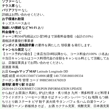
ソファー
なし
テラス席
なし
バリアフリー
なし
詳細はお問い合わせください。
お子様連れ歓迎
キッズスペースあり
無線LAN接続 など Wi-Fi
あり
料金備考
など
チャージ料504円(税込)/22-翌5時まで深夜料金徴収（会計の10%）
適格請求書発行事業者
インボイス 適格請求書
の要件を満たした 領収書 を発行します。
キャンセル規定
など
【コース予約の場合】ご来店当日0時以降から、コース料金の100%（1名
※当日キャンセルはコース料理代金の全額をキャンセル料として頂戴して
は、店舗従業員までお問い合わせください。
居酒屋 和風
お店
Googleマップ MAP
Latitude Longitude DD
地図 経度 40.828135607154906 緯度 140.73581860109334
クーポン 番号 管理 コード 99BE5803A76D1D
最寄駅 最寄り駅
青森駅
2026-04-23 GOURMET COUPON INFORMATION UPDATE
からあげ お茶漬け 馬刺し 炉ばた焼き・炙り焼き 九州・博多料理 エビ料理 
フライドポテト ソーセージ 焼きそば チャンポン レバー つくね 地鶏 もつ鍋
ちりとり鍋 ステーキ ピザ 餃子 炭火焼 牛タン パフェ 生ハム 白湯ラーメン
鶏白湯ラーメン 鉄板焼きそば 。 お酒 カクテル充実、焼酎充実、日本酒充