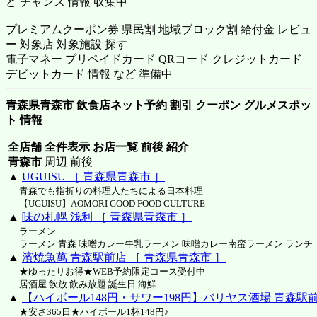
ど チャンス 情報 収集中
プレミアムクーポン券 県民割 地域ブロック割 給付金 レビュ
ー 対象店 対象施設 探す
電子マネー プリペイドカード QRコード クレジットカード
デビットカード 情報 など 準備中
青森県青森市 飲食店ネット予約 割引 クーポン グルメスポッ
ト 情報
全店舗 全件表示 お店一覧 前後 紹介
青森市
周辺 前後
▲
UGUISU ［ 青森県青森市 ］
青森でも指折りの料理人たちによる日本料理
【UGUISU】AOMORI GOOD FOOD CULTURE
▲
味の札幌 浅利 ［ 青森県青森市 ］
ラーメン
ラーメン 青森 味噌カレー牛乳ラーメン 味噌カレー南蛮ラーメン ランチ
▲
濱焼魚萬 青森駅前店 ［ 青森県青森市 ］
★ゆったりお得★WEB予約限定コース受付中
居酒屋 飲放 飲み放題 誕生日 海鮮
▲
【ハイボール148円・サワー198円】バリヤス酒場 青森駅前
★安さ365日★ハイボール1杯148円♪