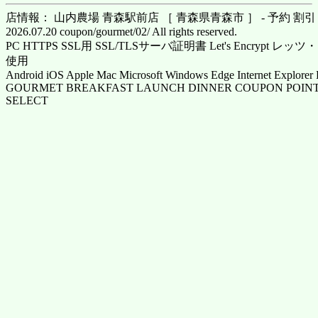
店情報： 山内農場 青森駅前店 ［ 青森県青森市 ］ - 予約 割
2026.07.20 coupon/gourmet/02/ All rights reserved.
PC HTTPS SSL用 SSL/TLSサーバ証明書 Let's Encrypt
使用
Android iOS Apple Mac Microsoft Windows Edge Internet Explorer 
GOURMET BREAKFAST LAUNCH DINNER COUPON POINT
SELECT