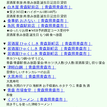
居酒屋 飲放 肉 飲み放題 誕生日 記念日 貸切
▲
白木屋 青森駅前店 ［ 青森県青森市 ］
★安さ365日★ハイボール1杯148円♪
居酒屋 飲放 肉 飲み放題 誕生日 記念日 貸切
▲
食事処 おさない ［ 青森県青森市 ］
▲
魚民 青森駅前店 ［ 青森県青森市 ］
★ゆったりお得★WEB予約限定コース受付中
居酒屋 飲み放題 誕生日 もつ鍋 食べ放題
▼
居酒屋 ひゃくしき 青森新町店 ［ 青森県青森市 ］
▼
居酒屋ひゃくしき 青森新町店 ［ 青森県青森市 ］
▼
居酒屋ひゃくしき 青森新町店 ［ 青森県青森市 ］
串カツ×もつ鍋×かすうどん
青森/青森駅/飲み放題/宴会/串カツ/大人数/少人数/居酒屋/貸し切り/宴会
▼
津軽白鋼 ［ 青森県青森市 ］
昔懐かしいチキンカレーのお店
▼
大黒寿司 ［ 青森県青森市 ］
大黒寿司
県魚 大間のマグロ 海鮮丼 お子様連れ ホタテ ウニ 青森 魚 酒
▼
青森 市場食堂 ［ 青森県青森市 ］
和食
▼
くどうラーメン ［ 青森県青森市 ］
焼き干しを使った津軽ラーメン！