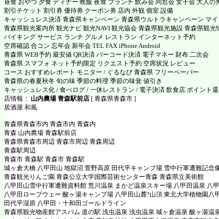
昼食 おやつ 夕食 ディナー 晩飯 夜食 ブランチ 飲み会 同窓会 女子会 大人の
割引チケット 割引券 優待券 クーポン券 店内 外観 個室 設備
キャッシュレス決済 青森県キャンペーン 青森県ウルトラキャンペーン マ
青森県観光案内所 観光ナビ 観光NAVI 観光協会 青森県観光施設 青森県観光
バイキング サービス ランチ グルメ レストラン インターネット予約
空席確認 合コン 忘年会 新年会 TEL FAX iPhone Android
青森県 WEB予約 最安値 QR決済 バーコード決済 電子マネー 財布 二次会
青森県 スマフォ ネット予約限定 リクエスト予約 空席状況 レビュー
コース おすすめレポート モニター / ぐるなび 青森県 フリーペーパー
青森県の春夏秋冬 旬の味 季節の料理 季節の味覚 値引き
キャッシュレス化 / 食べログ / 一休レストラン / 電子決済 飲食店 ポイント
店情報：
山内農場 青森駅前店
[ 青森県青森市 ]
居酒屋 和風
青森県青森市内 青森市内 青森内
青森 山内農場 青森駅前店
青森県青森市周辺 青森市周辺 青森周辺
青森駅周辺
青森市 青森駅 青森市 青森駅
城ヶ倉大橋 八甲田山 地獄沼 萱野高原 田代平キャンプ場 雪中行軍遭難記念
青森観光りんご園 青森公立大学国際芸術センター青森 青森県立美術館
八甲田山雪中行軍遭難資料館 荒川温泉 まかど温泉スキー場 八甲田温泉 八
八甲田ロープウェー 酸ヶ湯キャンプ場 八甲田山麓?山頂 東北大学植物園八
田代平湿原 八甲田・十和田ゴールドライン
青森県観光物産館アスパム 道の駅 浅虫温泉 浅虫温泉 城ヶ倉温泉 酸ヶ湯温