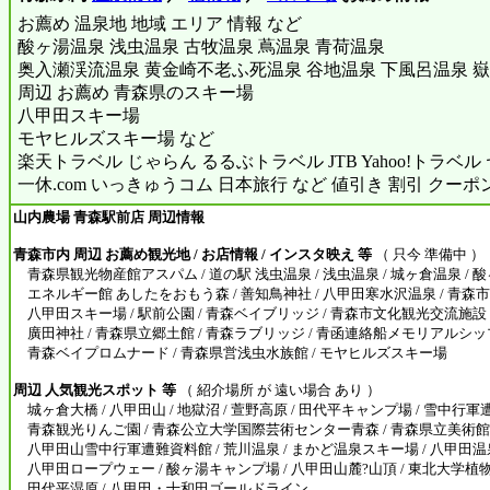
お薦め 温泉地 地域 エリア 情報 など
酸ヶ湯温泉 浅虫温泉 古牧温泉 蔦温泉 青荷温泉
奥入瀬渓流温泉 黄金崎不老ふ死温泉 谷地温泉 下風呂温泉 嶽
周辺 お薦め 青森県のスキー場
八甲田スキー場
モヤヒルズスキー場 など
楽天トラベル じゃらん るるぶトラベル JTB Yahoo!トラベ
一休.com いっきゅうコム 日本旅行 など 値引き 割引 クーポ
山内農場 青森駅前店 周辺情報
青森市内 周辺 お薦め観光地 / お店情報 / インスタ映え 等
（ 只今 準備中 ）
青森県観光物産館アスパム / 道の駅 浅虫温泉 / 浅虫温泉 / 城ヶ倉温泉 / 酸
エネルギー館 あしたをおもう森 / 善知鳥神社 / 八甲田寒水沢温泉 / 青森
八甲田スキー場 / 駅前公園 / 青森ベイブリッジ / 青森市文化観光交流施設 
廣田神社 / 青森県立郷土館 / 青森ラブリッジ / 青函連絡船メモリアルシッ
青森ベイプロムナード / 青森県営浅虫水族館 / モヤヒルズスキー場
周辺 人気観光スポット 等
（ 紹介場所 が 遠い場合 あり ）
城ヶ倉大橋 / 八甲田山 / 地獄沼 / 萱野高原 / 田代平キャンプ場 / 雪中行軍
青森観光りんご園 / 青森公立大学国際芸術センター青森 / 青森県立美術館 
八甲田山雪中行軍遭難資料館 / 荒川温泉 / まかど温泉スキー場 / 八甲田温泉
八甲田ロープウェー / 酸ヶ湯キャンプ場 / 八甲田山麓?山頂 / 東北大学植
田代平湿原 / 八甲田・十和田ゴールドライン