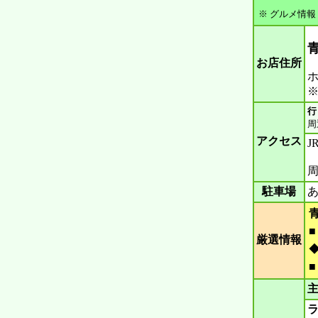
※ グルメ情報
青
お店住所
ホ
※
行
周
アクセス
J
周
駐車場
厳選情報
主