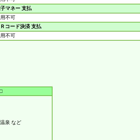
子マネー 支払
利用不可
Ｒコード決済 支払
利用不可
□
温泉 など