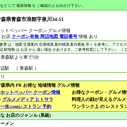
 など にて 最新情報 を ご確認の上 お出かけ下さい。
森県青森市浪館字泉川34‐51
ットペッパー クーポン グルメ情報
 お店
クーポン有無 周辺地図 電話番号
情報 あり
き方
は、地図 交通案内 交通標識 案内標識 案内看板 等々 を参考に、アクセ
辺 駅情報 は お店 から 遠い場合 があります。ご参考程度にして下さい。 （
R青森駅より車で5分
辺駅 （ 青森駅 ）
あり
青森県内 PR お得な 地域情報 グルメ情報
■
ホットペッパー クーポン情報
お得なクーポン・グルメ情
◆
グルメメディア ヒトサラ
料理人の顔が見えるグルメ
■
一休.comレストラン 予約
ワンランク上 の レストラ
な お店のジャンル (系統)
ラーメン