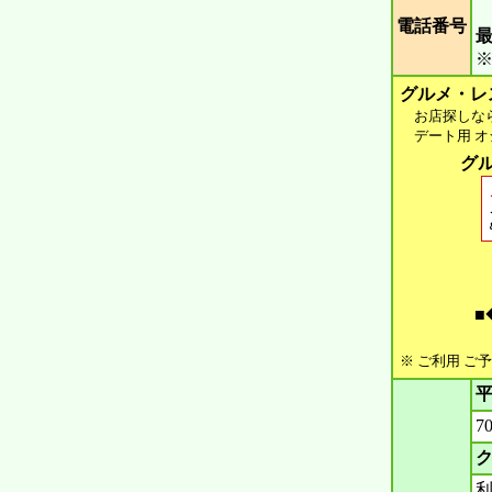
電話番号
グルメ・レ
お店探しなら 
デート用 オシ
グル
■
※ ご利用 ご
平
7
ク