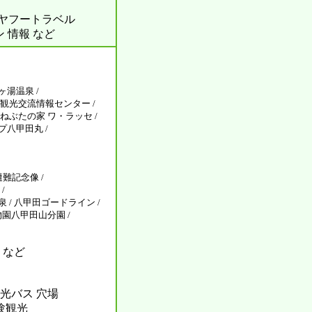
ル ヤフートラベル
ン 情報 など
ヶ湯温泉 /
市観光交流情報センター /
ねぶたの家 ワ・ラッセ /
プ八甲田丸 /
遭難記念像 /
/
 / 八甲田ゴードライン /
物園八甲田山分園 /
 など
光バス 穴場
体験観光