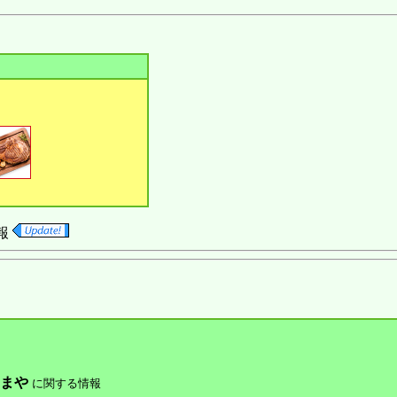
報
たまや
に関する情報