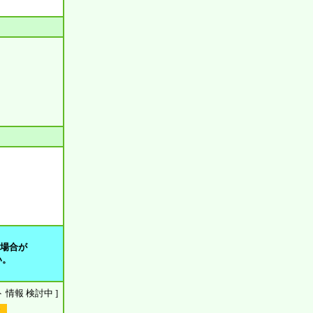
る場合が
い。
ウント 情報 検討中 ]