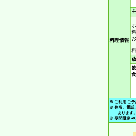
主
ホ
料
料理情報
料
放
飲
食
※ ご利用 ご予
※ 住所、電話
あります。 ご
※ 期間限定 