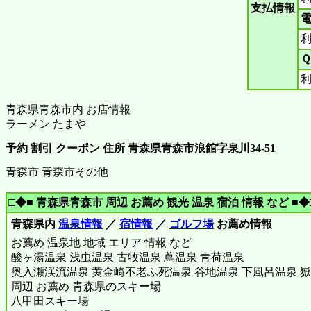
支払情報
電
Ｑ
青森県青森市内 お店情報
ラーメン たまや
予約 割引 クーポン 住所 青森県青森市浪館字泉川34‐51
青森市 青森市その他
□◆■ 青森県青森市 周辺 お薦め 観光 温泉 宿泊 情報 など ■◆
青森県内
温泉情報
／
宿情報
／
ゴルフ場
お薦め情報
お薦め 温泉地 地域 エリア 情報 など
酸ヶ湯温泉 浅虫温泉 古牧温泉 蔦温泉 青荷温泉
奥入瀬渓流温泉 黄金崎不老ふ死温泉 谷地温泉 下風呂温泉 嶽
周辺 お薦め 青森県のスキー場
八甲田スキー場