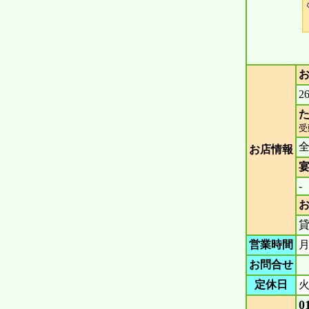
2
た
受
お店情報
宴
-
営業時間
月
お問合せ
定休日
0