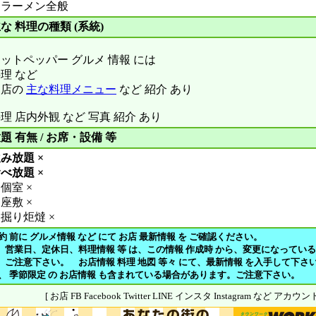
ラーメン全般
な 料理の種類 (系統)
ットペッパー グルメ 情報 には
理 など
お店の
主な料理メニュー
など 紹介 あり
理 店内外観 など 写真 紹介 あり
題 有無 / お席・設備 等
み放題 ×
べ放題 ×
個室 ×
座敷 ×
掘り炬燵 ×
約 前に グルメ情報 など にて お店 最新情報 を ご確認ください。
、営業日、定休日、料理情報 等 は、この情報 作成時 から、変更になってい
注意下さい。 お店情報 料理 地図 等々 にて、最新情報 を入手して下さ
や、 季節限定 の お店情報 も含まれている場合があります。ご注意下さい。
[ お店 FB Facebook Twitter LINE インスタ Instagram など アカ