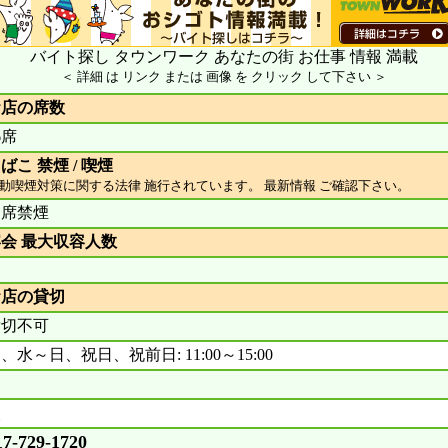
バイト探し タウンワーク あなたの街 お仕事 情報 満載
＜ 詳細 は リンク または 画像 を クリック して下さい ＞
お店の席数
6席
ばこ 禁煙 / 喫煙
動喫煙対策に関する法律 施行されています。 最新情報 ご確認下さい。
全席禁煙
会 最大収容人数
お店の貸切
貸切不可
、水～日、祝日、祝前日: 11:00～15:00
火
17-729-1720