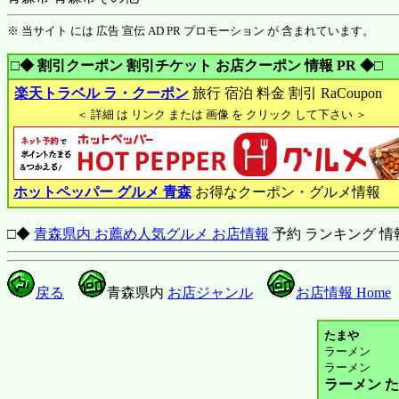
※ 当サイト には 広告 宣伝 AD PR プロモーション が 含まれています。
□◆ 割引クーポン 割引チケット お店クーポン 情報 PR ◆□
楽天トラベル ラ・クーポン
旅行 宿泊 料金 割引 RaCoupon
＜ 詳細 は リンク または 画像 を クリック して下さい ＞
ホットペッパー グルメ 青森
お得なクーポン・グルメ情報
□◆
青森県内 お薦め人気グルメ お店情報
予約 ランキング 情
戻る
青森県内
お店ジャンル
お店情報 Home
たまや
ラーメン
ラーメン
ラーメン 