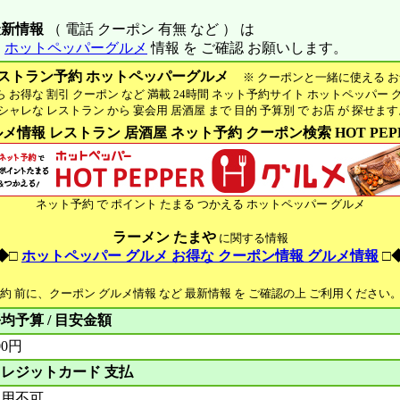
最新情報
（ 電話 クーポン 有無 など ） は
※
ホットペッパーグルメ
情報 を ご確認 お願いします。
ストラン予約 ホットペッパーグルメ
※ クーポンと一緒に使える お
お得な 割引 クーポン など 満載 24時間 ネット予約サイト ホットペッパー 
ャレな レストラン から 宴会用 居酒屋 まで 目的 予算別 で お店 が 探せま
メ情報 レストラン 居酒屋 ネット予約 クーポン検索 HOT PEP
ネット予約 で ポイント たまる つかえる ホットペッパー グルメ
ラーメン たまや
に関する情報
◆□
ホットペッパー グルメ お得な クーポン情報 グルメ情報
□
予約 前に、クーポン グルメ情報 など 最新情報 を ご確認の上 ご利用ください
均予算 / 目安金額
00円
レジットカード 支払
利用不可