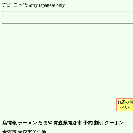
言語 日本語
Sorry,Japanese only.
お店の 
下さい。
店情報 ラーメン たまや 青森県青森市 予約 割引 クーポン
青森市 青森市その他