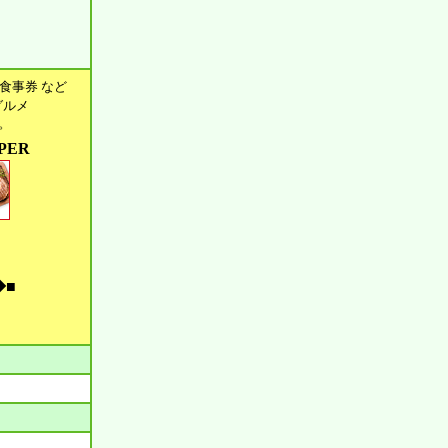
食事券 など
グルメ
す。
PER
◆■
。