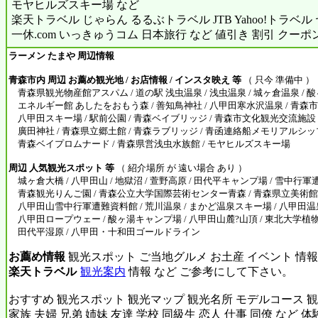
モヤヒルズスキー場 など
楽天トラベル じゃらん るるぶトラベル JTB Yahoo!トラベ
一休.com いっきゅうコム 日本旅行 など 値引き 割引 クーポ
ラーメン たまや 周辺情報
青森市内 周辺 お薦め観光地 / お店情報 / インスタ映え 等
（ 只今 準備中 ）
青森県観光物産館アスパム / 道の駅 浅虫温泉 / 浅虫温泉 / 城ヶ倉温泉 / 酸
エネルギー館 あしたをおもう森 / 善知鳥神社 / 八甲田寒水沢温泉 / 青森
八甲田スキー場 / 駅前公園 / 青森ベイブリッジ / 青森市文化観光交流施設 
廣田神社 / 青森県立郷土館 / 青森ラブリッジ / 青函連絡船メモリアルシッ
青森ベイプロムナード / 青森県営浅虫水族館 / モヤヒルズスキー場
周辺 人気観光スポット 等
（ 紹介場所 が 遠い場合 あり ）
城ヶ倉大橋 / 八甲田山 / 地獄沼 / 萱野高原 / 田代平キャンプ場 / 雪中行軍
青森観光りんご園 / 青森公立大学国際芸術センター青森 / 青森県立美術館 
八甲田山雪中行軍遭難資料館 / 荒川温泉 / まかど温泉スキー場 / 八甲田温泉
八甲田ロープウェー / 酸ヶ湯キャンプ場 / 八甲田山麓?山頂 / 東北大学植
田代平湿原 / 八甲田・十和田ゴールドライン
お薦め情報
観光スポット ご当地グルメ お土産 イベント 情報
楽天トラベル
観光案内
情報 など ご参考にして下さい。
おすすめ 観光スポット 観光マップ 観光名所 モデルコース 観
家族 夫婦 兄弟 姉妹 友達 学校 同級生 恋人 仕事 同僚 など 