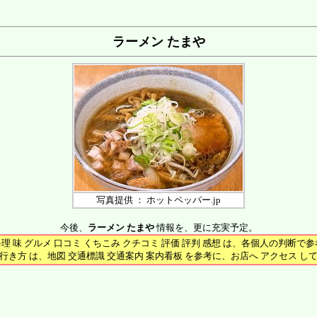
ラーメン たまや
写真提供 ： ホットペッパー.jp
今後、
ラーメン たまや
情報を、更に充実予定。
料理 味 グルメ 口コミ くちこみ クチコミ 評価 評判 感想 は、各個人の判断で
行き方 は、地図 交通標識 交通案内 案内看板 を参考に、お店へ アクセス し