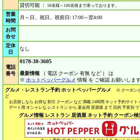
貸切可能 ：
50名様～100名様まで承っております。
営業
月～日、祝日、祝前日: 17:00～翌4:00
時間
お問
合せ
定休
なし
日
0178-38-3605
電話
最新情報
（ 電話 クーポン 有無 など ） は
番号
※
ホットペッパーグルメ
情報 を ご確認 お願いしま
グルメ・レストラン予約 ホットペッパーグルメ
※ クーポン
ど
お店探しなら お得な 割引 クーポン など 満載 24時間 ネット予約サイト
デート用 オシャレな レストラン から 宴会用 居酒屋 まで 目的 予算別 で
グルメ情報 レストラン 居酒屋 ネット予約 クーポン検索 