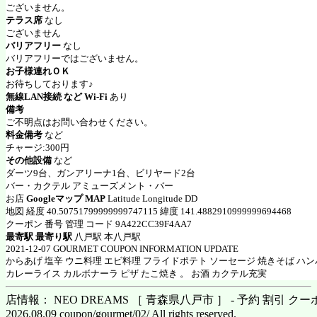
ございません。
テラス席
なし
ございません
バリアフリー
なし
バリアフリーではございません。
お子様連れＯＫ
お待ちしております♪
無線LAN接続 など Wi-Fi
あり
備考
ご不明点はお問い合わせください。
料金備考
など
チャージ:300円
その他設備
など
ダーツ9台、ガンアリーナ1台、ビリヤード2台
バー・カクテル アミューズメント・バー
お店
Googleマップ MAP
Latitude Longitude DD
地図 経度 40.50751799999999747115 緯度 141.4882910999999694468
クーポン 番号 管理 コード 9A422CC39F4AA7
最寄駅 最寄り駅
八戸駅 本八戸駅
2021-12-07 GOURMET COUPON INFORMATION UPDATE
からあげ 塩辛 ウニ料理 エビ料理 フライドポテト ソーセージ 焼きそば ハ
カレーライス カルボナーラ ピザ たこ焼き 。 お酒 カクテル充実
店情報： NEO DREAMS ［ 青森県八戸市 ］ - 予約 割引 クー
2026.08.09 coupon/gourmet/02/ All rights reserved.