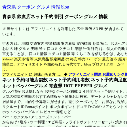
青森県 クーポン グルメ 情報 blog
青森県 飲食店ネット予約 割引 クーポン グルメ 情報
※ 当サイト には アフィリエイト を利用した 広告 宣伝 AD PR が 含まれて
います。
行き方 は、地図 交通案内 交通標識 案内看板 案内標識 を参考に、お店へ
お店の 味 グルメ 美味 等々 口コミ クチコミ 感想 評価 評判 は、個人の
言えることは、 口コミ情報 クチコミ情報 等 くちこみ を信じるかは、あ
Yahoo! 楽天市場 等 人気商品 限定商品 の 格安 特売 バーゲン 最安値 を 
簡単に、アフィリエイト を始められる時代です。blog ブログ HP ホーム
よ。
アフィリエイト に 興味がある方 は、◆
アフィリエイト関連 お薦めリンク
ネット予約可能店舗数 ネット予約利用者数 ネット予約満足度 N
ホットペッパーグルメ 青森県
HOT PEPPER グルメ
グルメ情報 お店探しなら お得なクーポン満載 ２４時間ネット予約サイト
人気の特集や季節のおすすめ情報から簡単お店検索。デート オシャレなレ
居酒屋まで、目的や予算別に探せます。割引クーポンなど、お得なお店探
リクルートID Pontaポイント ポンタポイント ドコモ DoCoMo dアカウント
ホットペッパーグルメ
レビュー 情報 など
バー・カクテル / アミューズメント・バー
からあげ / 塩辛 / ウニ料理 / エビ料理 / フライドポテト / ソーセージ / 焼き