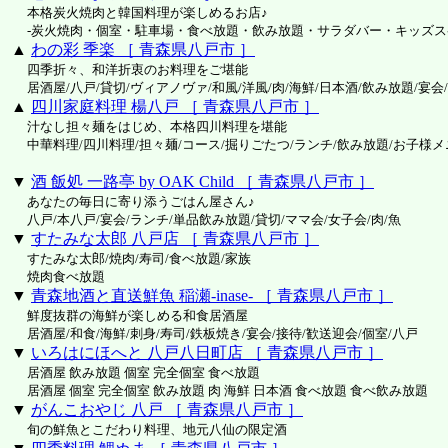
本格炭火焼肉と韓国料理が楽しめるお店♪
-炭火焼肉・個室・駐車場・食べ放題・飲み放題・サラダバー・キッズス
▲
わの彩 季楽 ［ 青森県八戸市 ］
四季折々、和洋折衷のお料理をご堪能
居酒屋/八戸/貸切/ヴィアノヴァ/和風/洋風/肉/海鮮/日本酒/飲み放題/宴会
▲
四川家庭料理 楊八戸 ［ 青森県八戸市 ］
汁なし担々麺をはじめ、本格四川料理を堪能
中華料理/四川料理/担々麺/コース/掘りごたつ/ランチ/飲み放題/お子様
▼
酒 飯処 一路亭 by OAK Child ［ 青森県八戸市 ］
あなたの毎日に寄り添うごはん屋さん♪
八戸/本八戸/宴会/ランチ/単品飲み放題/貸切/ママ会/女子会/肉/魚
▼
すたみな太郎 八戸店 ［ 青森県八戸市 ］
すたみな太郎/焼肉/寿司/食べ放題/家族
焼肉食べ放題
▼
青森地酒と直送鮮魚 稲瀬-inase- ［ 青森県八戸市 ］
鮮度抜群の海鮮が楽しめる和食居酒屋
居酒屋/和食/海鮮/刺身/寿司/鉄板焼き/宴会/接待/歓送迎会/個室/八戸
▼
いろはにほへと 八戸八日町店 ［ 青森県八戸市 ］
居酒屋 飲み放題 個室 完全個室 食べ放題
居酒屋 個室 完全個室 飲み放題 肉 海鮮 日本酒 食べ放題 食べ飲み放題
▼
がんこおやじ 八戸 ［ 青森県八戸市 ］
旬の鮮魚とこだわり料理、地元八仙の限定酒