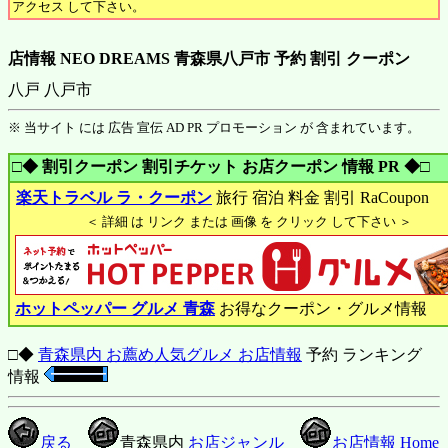
アクセス して下さい。
店情報 NEO DREAMS 青森県八戸市 予約 割引 クーポン
八戸 八戸市
※ 当サイト には 広告 宣伝 AD PR プロモーション が 含まれています。
□◆ 割引クーポン 割引チケット お店クーポン 情報 PR ◆□
楽天トラベル ラ・クーポン
旅行 宿泊 料金 割引 RaCoupon
＜ 詳細 は リンク または 画像 を クリック して下さい ＞
ホットペッパー グルメ 青森
お得なクーポン・グルメ情報
□◆
青森県内 お薦め人気グルメ お店情報
予約 ランキング
情報
戻る
青森県内
お店ジャンル
お店情報 Home