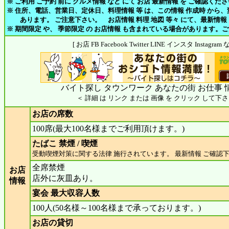
※ ご利用 ご予約 前に グルメ情報 など にて お店 最新情報 を ご確認くだ
※ 住所、電話、営業日、定休日、料理情報 等 は、この情報 作成時 から
あります。 ご注意下さい。 お店情報 料理 地図 等々 にて、最新情報
※ 期間限定 や、 季節限定 の お店情報 も含まれている場合があります。
[ お店 FB Facebook Twitter LINE インスタ Insta
バイト探し タウンワーク あなたの街 お仕事 
＜ 詳細 は リンク または 画像 を クリック して下さ
お店の席数
100席(最大100名様までご利用頂けます。)
たばこ 禁煙 / 喫煙
受動喫煙対策に関する法律 施行されています。 最新情報 ご確認
全席禁煙
お店
店外に灰皿あり。
情報
宴会 最大収容人数
100人(50名様～100名様まで承っております。)
お店の貸切