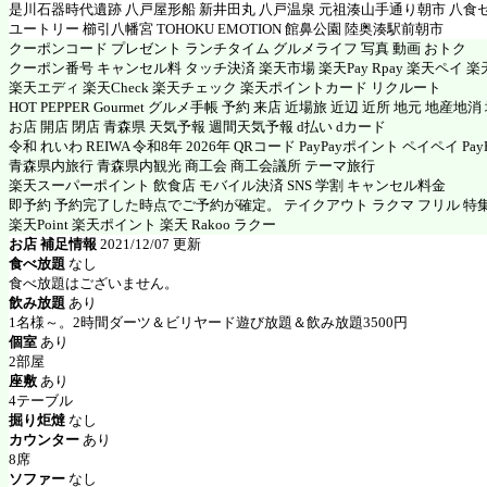
是川石器時代遺跡 八戸屋形船 新井田丸 八戸温泉 元祖湊山手通り朝市 八食
ユートリー 櫛引八幡宮 TOHOKU EMOTION 館鼻公園 陸奥湊駅前朝市
クーポンコード プレゼント ランチタイム グルメライフ 写真 動画 おトク
クーポン番号 キャンセル料 タッチ決済 楽天市場 楽天Pay Rpay 楽天ペイ 楽天
楽天エディ 楽天Check 楽天チェック 楽天ポイントカード リクルート
HOT PEPPER Gourmet グルメ手帳 予約 来店 近場旅 近辺 近所 地元 地産地
お店 開店 閉店 青森県 天気予報 週間天気予報 d払い dカード
令和 れいわ REIWA 令和8年 2026年 QRコード PayPayポイント ペイペイ PayP
青森県内旅行 青森県内観光 商工会 商工会議所 テーマ旅行
楽天スーパーポイント 飲食店 モバイル決済 SNS 学割 キャンセル料金
即予約 予約完了した時点でご予約が確定。 テイクアウト ラクマ フリル 特
楽天Point 楽天ポイント 楽天 Rakoo ラクー
お店 補足情報
2021/12/07 更新
食べ放題
なし
食べ放題はございません。
飲み放題
あり
1名様～。2時間ダーツ＆ビリヤード遊び放題＆飲み放題3500円
個室
あり
2部屋
座敷
あり
4テーブル
掘り炬燵
なし
カウンター
あり
8席
ソファー
なし