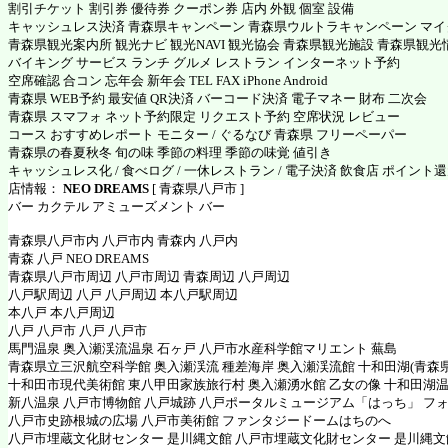
割引チケット 割引券 優待券 クーポン券 店内 外観 個室 設備
キャッシュレス決済 青森県キャンペーン 青森県ウルトラキャンペーン マ
青森県観光案内所 観光ナビ 観光NAVI 観光協会 青森県観光施設 青森県観光
バイキング サービス ランチ グルメ レストラン インターネット予約
空席確認 合コン 忘年会 新年会 TEL FAX iPhone Android
青森県 WEB予約 最安値 QR決済 バーコード決済 電子マネー 財布 二次会
青森県 スマフォ ネット予約限定 リクエスト予約 空席状況 レビュー
コース おすすめレポート モニター / ぐるなび 青森県 フリーペーパー
青森県の春夏秋冬 旬の味 季節の料理 季節の味覚 値引き
キャッシュレス化 / 食べログ / 一休レストラン / 電子決済 飲食店 ポイント
店情報：
NEO DREAMS
[ 青森県八戸市 ]
バー カクテル アミューズメント バー
青森県八戸市内 八戸市内 青森内 八戸内
青森 八戸 NEO DREAMS
青森県八戸市周辺 八戸市周辺 青森周辺 八戸周辺
八戸駅周辺 八戸 八戸周辺 本八戸駅周辺
本八戸 本八戸周辺
八戸 八戸市 八戸 八戸市
馬門温泉 奥入瀬渓流温泉 石ヶ戸 八戸市水産科学館マリエント 蕪島
青森県立三沢航空科学館 奥入瀬渓流 種差海岸 奥入瀬渓流館 十和田湖(青森県
十和田市現代美術館 東八甲田家族旅行村 奥入瀬湧水館 乙女の像 十和田湖
新八温泉 八戸市博物館 八戸城跡 八戸ポータルミュージアム「はっち」 フ
八戸市史跡根城の広場 八戸市美術館 ファンタジードームはちのへ
八戸市埋蔵文化財センター 是川縄文館 八戸市埋蔵文化財センター 是川縄