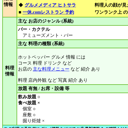
情報
◆
グルメメディア ヒトサラ
料理人の顔が見
■
一休.comレストラン 予約
ワンランク上 の
主な お店のジャンル (系統)
バー・カクテル
アミューズメント・バー
主な 料理の種類 (系統)
ホットペッパー グルメ 情報 には
コース 料理 ドリンク など
料理
お店の
主な料理メニュー
など 紹介 あり
情報
料理 店内外観 など 写真 紹介 あり
放題 有無 / お席・設備 等
飲み放題 ○
食べ放題 ×
個室 ○
座敷 ○
掘り炬燵 ×