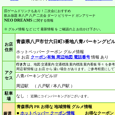
罰ゲームドリンクもあり！二次会におすすめ
飲み放題 本八戸 八戸 二次会 ダーツ ビリヤード ガンアリーナ
NEO DREAMS
に関する情報
※ グルメ情報 など にて 最新情報 を ご確認の上 お出かけ下さい。
青森県八戸市廿六日町3番地八青パーキングビル
お店
住所
ホットペッパー クーポン グルメ情報
※ お店
クーポン有無 周辺地図 電話番号
情報 あり
行き方
は、地図 交通案内 交通標識 案内標識 案内看板 等々 を参
周辺 駅情報 は お店 から 遠い場合 があります。ご参考程度にし
アク
八青パーキングビル1F
セス
周辺駅 （ 八戸駅 / 本八戸駅 ）
駐車
なし ：
近隣にコインパーキングがございます。
場
青森県内 PR お得な 地域情報 グルメ情報
■
ホットペッパー クーポン情報
お得なクーポン
厳選