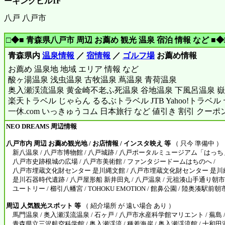
ーキングビル1F
八戸 八戸市
□◆■ 青森県八戸市 周辺 お薦め 観光 温泉 宿泊 情報 など ■◆
青森県内
温泉情報
／
宿情報
／
ゴルフ場
お薦め情報
お薦め 温泉地 地域 エリア 情報 など
酸ヶ湯温泉 浅虫温泉 古牧温泉 蔦温泉 青荷温泉
奥入瀬渓流温泉 黄金崎不老ふ死温泉 谷地温泉 下風呂温泉 嶽
楽天トラベル じゃらん るるぶトラベル JTB Yahoo!トラベ
一休.com いっきゅうコム 日本旅行 など 値引き 割引 クーポ
NEO DREAMS 周辺情報
八戸市内 周辺 お薦め観光地 / お店情報 / インスタ映え 等
（ 只今 準備中 ）
新八温泉 / 八戸市博物館 / 八戸城跡 / 八戸ポータルミュージアム「はっち」
八戸市史跡根城の広場 / 八戸市美術館 / ファンタジードームはちのへ /
八戸市埋蔵文化財センター 是川縄文館 / 八戸市埋蔵文化財センター 是川縄
是川石器時代遺跡 / 八戸屋形船 新井田丸 / 八戸温泉 / 元祖湊山手通り朝市 
ユートリー / 櫛引八幡宮 / TOHOKU EMOTION / 館鼻公園 / 陸奥湊駅前朝
周辺 人気観光スポット 等
（ 紹介場所 が 遠い場合 あり ）
馬門温泉 / 奥入瀬渓流温泉 / 石ヶ戸 / 八戸市水産科学館マリエント / 蕪島 
青森県立三沢航空科学館 / 奥入瀬渓流 / 種差海岸 / 奥入瀬渓流館 / 十和田湖