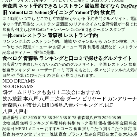
/ カレーライス / カルボナーラ / ピザ / たこ焼き 。 お酒 カクテル充実
青森県 ネット予約できる レストラン 居酒屋 探すなら PayPa
旧 Yahoo!ロコ Yahoo!ダイニング Yahoo!予約 飲食店
２４時間 いつでも どこでも 空席情報 がわかる 予約専門グルメサイト。電
ネット予約可能な レストラン 居酒屋 の リアルタイムな空席情報が一発で
飲食店 何度もお得 GoGoキャンペーン GoGo値引きクーポン スタンプ
一休.comレストラン 青森県
レストラン予約
ワンランク上の レストラン予約。 地域 や ジャンル から カンタン検索、
一休だけの 限定メニュー や お店 メニュー 写真 利用者 感想など レストラ
記念日ディナー、接待に是非。
食べログ 青森県 ランキングと口コミで探せるグルメサイト
お店選びで失敗したくない人のためのグルメサイト。 全国 レストラン 飲
独自ランキング や ユーザー 口コミ 写真 をもとに、様々なジャンルの人気
目的 や 予算 に ぴったり の お店 が 見つけられます。
NEO DREAMS
NEODREAMS
罰ゲームドリンクもあり！二次会におすすめ
飲み放題 本八戸 八戸 二次会 ダーツ ビリヤード ガンアリーナ
青森県八戸市廿六日町3番地八青パーキングビル1F
八戸 八戸市
管理番号： 02 3605 0178-38-3605 38 0178 青森県八戸市 2026.08.09
比較 感想 無料 ランキング 料理 特典 特別 おトク 割引 価格 価格帯 金額 料
記念日 MENU メニュー おすすめコース 食事 掘りごたつ 掘りこたつ 限定 限定
昼食 おやつ 夕食 ディナー 晩飯 夜食 ブランチ 飲み会 同窓会 女子会 大人の