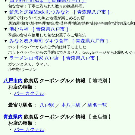
▼
四季料理 鯉ぬま ［ 青森県八戸市 ］
旬な食材！丁寧に彩られた数々の絶品料理。
▼
鮮魚と炉端Mock むつみなと ［ 青森県八戸市 ］
港町で味わう♪旬の魚と地酒が楽しめるお店
居酒屋/和食/創作料理/鮮魚/野菜料理/地酒/焼酎/刺身/半個室/貸切/隠れ
▼
港むら福 ［ 青森県八戸市 ］
季節の食材を使用した旬なお菓子をご堪能☆
▼
みなと巻き寿司 ツキウ食堂 ［ 青森県八戸市 ］
ホットペッパーからのご予約は終了しました
ホットペッパーからの予約はできません。Googleページからお願いいた
▼
ラーメン山岡家 八戸店 ［ 青森県八戸市 ］
ガツンと来て、ウマい。
小中野/ラーメン
八戸市内
飲食店 クーポン グルメ 情報
【 地域別 】
お店の種類
：
・
バー カクテル
最寄り駅名
：
八戸駅
／
本八戸駅
／
駅名一覧
青森県内
飲食店 クーポン グルメ 情報
【 全店舗 】
お店の種類
：
・
バー カクテル