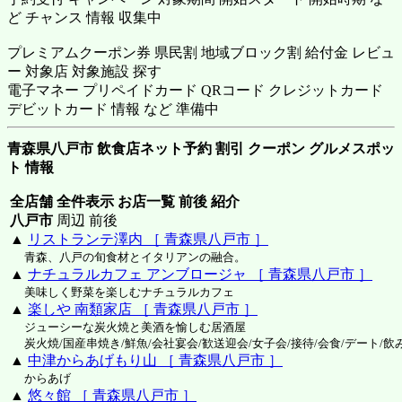
ど チャンス 情報 収集中
プレミアムクーポン券 県民割 地域ブロック割 給付金 レビュ
ー 対象店 対象施設 探す
電子マネー プリペイドカード QRコード クレジットカード
デビットカード 情報 など 準備中
青森県八戸市 飲食店ネット予約 割引 クーポン グルメスポッ
ト 情報
全店舗 全件表示 お店一覧 前後 紹介
八戸市
周辺 前後
▲
リストランテ澤内 ［ 青森県八戸市 ］
青森、八戸の旬食材とイタリアンの融合。
▲
ナチュラルカフェ アンブロージャ ［ 青森県八戸市 ］
美味しく野菜を楽しむナチュラルカフェ
▲
楽しや 南類家店 ［ 青森県八戸市 ］
ジューシーな炭火焼と美酒を愉しむ居酒屋
炭火焼/国産串焼き/鮮魚/会社宴会/歓送迎会/女子会/接待/会食/デート/飲
▲
中津からあげもり山 ［ 青森県八戸市 ］
からあげ
▲
悠々館 ［ 青森県八戸市 ］