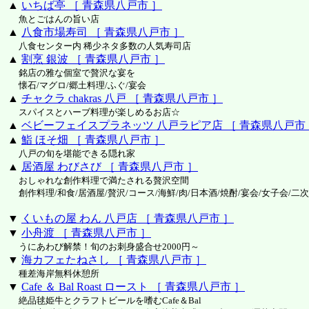
▲
いちば亭 ［ 青森県八戸市 ］
魚とごはんの旨い店
▲
八食市場寿司 ［ 青森県八戸市 ］
八食センター内 稀少ネタ多数の人気寿司店
▲
割烹 銀波 ［ 青森県八戸市 ］
銘店の雅な個室で贅沢な宴を
懐石/マグロ/郷土料理/ふぐ/宴会
▲
チャクラ chakras 八戸 ［ 青森県八戸市 ］
スパイスとハーブ料理が楽しめるお店☆
▲
ベビーフェイスプラネッツ 八戸ラピア店 ［ 青森県八戸市
▲
鮨 ほそ畑 ［ 青森県八戸市 ］
八戸の旬を堪能できる隠れ家
▲
居酒屋 わびさび ［ 青森県八戸市 ］
おしゃれな創作料理で満たされる贅沢空間
創作料理/和食/居酒屋/贅沢/コース/海鮮/肉/日本酒/焼酎/宴会/女子会/二
▼
くいもの屋 わん 八戸店 ［ 青森県八戸市 ］
▼
小舟渡 ［ 青森県八戸市 ］
うにあわび解禁！旬のお刺身盛合せ2000円～
▼
海カフェたねさし ［ 青森県八戸市 ］
種差海岸無料休憩所
▼
Cafe ＆ Bal Roast ロースト ［ 青森県八戸市 ］
絶品毬姫牛とクラフトビールを嗜むCafe＆Bal