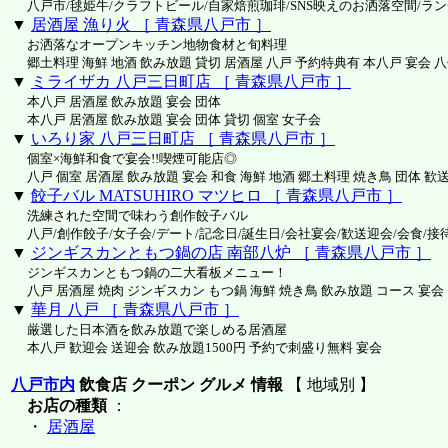
八戸市/毬姫牛/クラフトビール/自家焙煎珈琲/SNS映えのお洒落空間/ラン
▼
居酒屋 漁り火 ［ 青森県八戸市 ］
お洒落なオープンキッチン地物食材と旬料理
郷土料理 海鮮 地酒 飲み放題 貸切 居酒屋 八戸 予約特典有 本八戸 宴会 
▼
ミライザカ 八戸三日町店 ［ 青森県八戸市 ］
本八戸 居酒屋 飲み放題 宴会 団体
本八戸 居酒屋 飲み放題 宴会 団体 貸切 個室 女子会
▼
いろり家 八戸三日町店 ［ 青森県八戸市 ］
個室×海鮮和食で宴会!!喫煙可能店◎
八戸 個室 居酒屋 飲み放題 宴会 和食 海鮮 地酒 郷土料理 焼き鳥 団体 歓
▼
餃子バル MATSUHIRO マツヒロ ［ 青森県八戸市 ］
洗練された空間で味わう創作餃子バル
八戸/創作餃子/女子会/デート/記念日/誕生日/会社宴会/歓送迎会/会食/接
▼
ジンギスカンともつ鍋の店 南部八炉 ［ 青森県八戸市 ］
ジンギスカンともつ鍋の二大看板メニュー！
八戸 居酒屋 焼肉 ジンギスカン もつ鍋 海鮮 焼き鳥 飲み放題 コース 宴会
▼
華月 八戸 ［ 青森県八戸市 ］
厳選した日本酒を飲み放題で楽しめる居酒屋
本八戸 歓迎会 送迎会 飲み放題1500円 予約で刺盛り無料 宴会
八戸市内
飲食店 クーポン グルメ 情報
【 地域別 】
お店の種類
：
・
居酒屋