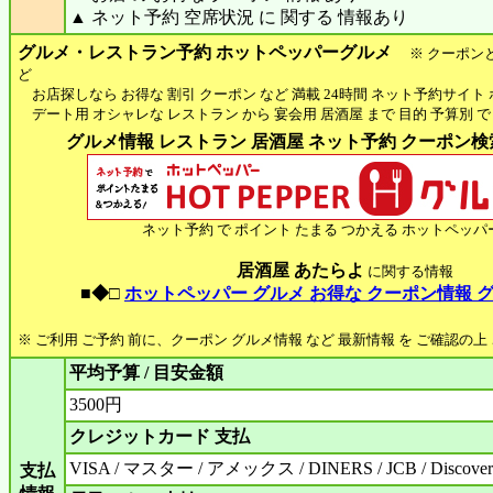
▲ ネット予約 空席状況 に 関する 情報あり
グルメ・レストラン予約 ホットペッパーグルメ
※ クーポン
ど
お店探しなら お得な 割引 クーポン など 満載 24時間 ネット予約サイト
デート用 オシャレな レストラン から 宴会用 居酒屋 まで 目的 予算別 で
グルメ情報 レストラン 居酒屋 ネット予約 クーポン検索 
ネット予約 で ポイント たまる つかえる ホットペッパ
居酒屋 あたらよ
に関する情報
■◆□
ホットペッパー グルメ お得な クーポン情報 
※ ご利用 ご予約 前に、クーポン グルメ情報 など 最新情報 を ご確認の
平均予算 / 目安金額
3500円
クレジットカード 支払
VISA / マスター / アメックス / DINERS / JCB / Discove
支払