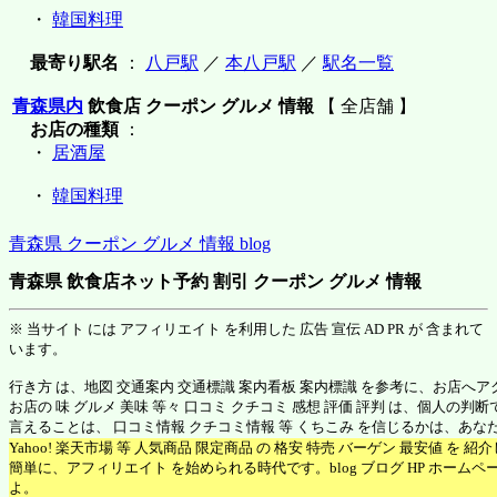
・
韓国料理
最寄り駅名
：
八戸駅
／
本八戸駅
／
駅名一覧
青森県内
飲食店 クーポン グルメ 情報
【 全店舗 】
お店の種類
：
・
居酒屋
・
韓国料理
青森県 クーポン グルメ 情報 blog
青森県 飲食店ネット予約 割引 クーポン グルメ 情報
※ 当サイト には アフィリエイト を利用した 広告 宣伝 AD PR が 含まれて
います。
行き方 は、地図 交通案内 交通標識 案内看板 案内標識 を参考に、お店へ
お店の 味 グルメ 美味 等々 口コミ クチコミ 感想 評価 評判 は、個人の
言えることは、 口コミ情報 クチコミ情報 等 くちこみ を信じるかは、あ
Yahoo! 楽天市場 等 人気商品 限定商品 の 格安 特売 バーゲン 最安値 を 
簡単に、アフィリエイト を始められる時代です。blog ブログ HP ホーム
よ。