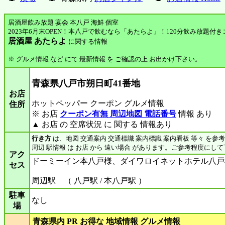
居酒屋飲み放題 宴会 本八戸 海鮮 個室
2023年6月末OPEN！本八戸で飲むなら「あたらよ」！120分飲み放題付き
居酒屋 あたらよ
に関する情報
※ グルメ情報 など にて 最新情報 を ご確認の上 お出かけ下さい。
青森県八戸市朔日町41番地
お店
ホットペッパー クーポン グルメ情報
住所
※ お店
クーポン有無 周辺地図 電話番号
情報 あり
▲ お店 の 空席状況 に 関する 情報あり
行き方
は、地図 交通案内 交通標識 案内標識 案内看板 等々 を参
周辺 駅情報 は お店 から 遠い場合 があります。ご参考程度にし
アク
ドーミーイン本八戸様、ダイワロイネットホテル八戸
セス
周辺駅 （ 八戸駅 / 本八戸駅 ）
駐車
なし
場
青森県内 PR お得な 地域情報 グルメ情報