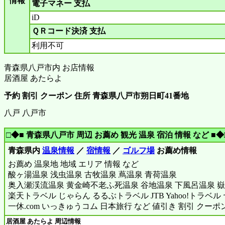
情報
電子マネー 支払
iD
ＱＲコード決済 支払
利用不可
青森県八戸市内 お店情報
居酒屋 あたらよ
予約 割引 クーポン 住所 青森県八戸市朔日町41番地
八戸 八戸市
□◆■ 青森県八戸市 周辺 お薦め 観光 温泉 宿泊 情報 など ■◆
青森県内
温泉情報
／
宿情報
／
ゴルフ場
お薦め情報
お薦め 温泉地 地域 エリア 情報 など
酸ヶ湯温泉 浅虫温泉 古牧温泉 蔦温泉 青荷温泉
奥入瀬渓流温泉 黄金崎不老ふ死温泉 谷地温泉 下風呂温泉 嶽
楽天トラベル じゃらん るるぶトラベル JTB Yahoo!トラベ
一休.com いっきゅうコム 日本旅行 など 値引き 割引 クーポ
居酒屋 あたらよ 周辺情報