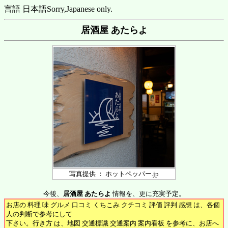
言語 日本語
Sorry,Japanese only.
居酒屋 あたらよ
写真提供 ： ホットペッパー.jp
今後、
居酒屋 あたらよ
情報を、更に充実予定。
お店の 料理 味 グルメ 口コミ くちこみ クチコミ 評価 評判 感想 は、各個
人の判断で参考にして
下さい。行き方 は、地図 交通標識 交通案内 案内看板 を参考に、お店へ