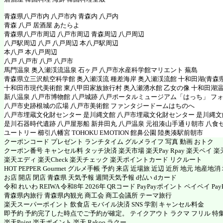
青森県八戸市内 八戸市内 青森内 八戸内
青森 八戸 居酒屋 あたらよ
青森県八戸市周辺 八戸市周辺 青森周辺 八戸周辺
八戸駅周辺 八戸 八戸周辺 本八戸駅周辺
本八戸 本八戸周辺
八戸 八戸市 八戸 八戸市
馬門温泉 奥入瀬渓流温泉 石ヶ戸 八戸市水産科学館マリエント 蕪島
青森県立三沢航空科学館 奥入瀬渓流 種差海岸 奥入瀬渓流館 十和田湖(青森県
十和田市現代美術館 東八甲田家族旅行村 奥入瀬湧水館 乙女の像 十和田湖
新八温泉 八戸市博物館 八戸城跡 八戸ポータルミュージアム「はっち」 フ
八戸市史跡根城の広場 八戸市美術館 ファンタジードームはちのへ
八戸市埋蔵文化財センター 是川縄文館 八戸市埋蔵文化財センター 是川縄
是川石器時代遺跡 八戸屋形船 新井田丸 八戸温泉 元祖湊山手通り朝市 八食
ユートリー 櫛引八幡宮 TOHOKU EMOTION 館鼻公園 陸奥湊駅前朝市
クーポンコード プレゼント ランチタイム グルメライフ 写真 動画 おトク
クーポン番号 キャンセル料 タッチ決済 楽天市場 楽天Pay Rpay 楽天ペイ 楽天
楽天エディ 楽天Check 楽天チェック 楽天ポイントカード リクルート
HOT PEPPER Gourmet グルメ手帳 予約 来店 近場旅 近辺 近所 地元 地産地
お店 開店 閉店 青森県 天気予報 週間天気予報 d払い dカード
令和 れいわ REIWA 令和8年 2026年 QRコード PayPayポイント ペイペイ PayP
青森県内旅行 青森県内観光 商工会 商工会議所 テーマ旅行
楽天スーパーポイント 飲食店 モバイル決済 SNS 学割 キャンセル料金
即予約 予約完了した時点でご予約が確定。 テイクアウト ラクマ フリル 特
楽天Point 楽天ポイント 楽天 Rakoo ラクー