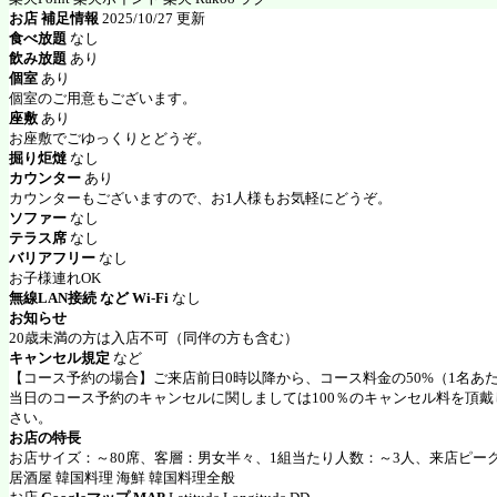
お店 補足情報
2025/10/27 更新
食べ放題
なし
飲み放題
あり
個室
あり
個室のご用意もございます。
座敷
あり
お座敷でごゆっくりとどうぞ。
掘り炬燵
なし
カウンター
あり
カウンターもございますので、お1人様もお気軽にどうぞ。
ソファー
なし
テラス席
なし
バリアフリー
なし
お子様連れOK
無線LAN接続 など Wi-Fi
なし
お知らせ
20歳未満の方は入店不可（同伴の方も含む）
キャンセル規定
など
【コース予約の場合】ご来店前日0時以降から、コース料金の50%（1名あ
当日のコース予約のキャンセルに関しましては100％のキャンセル料を頂
さい。
お店の特長
お店サイズ：～80席、客層：男女半々、1組当たり人数：～3人、来店ピーク
居酒屋 韓国料理 海鮮 韓国料理全般