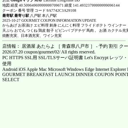
お店
Googleマップ MAP
Latitude Longitude DD
地図 経度 40.50964969999999709671 緯度 141.49323799999999096144
クーポン 番号 管理 コード 9A7742C3A29108
最寄駅 最寄り駅
八戸駅 本八戸駅
2025-10-27 GOURMET COUPON INFORMATION UPDATE
からあげ お茶漬け エビ料理 刺身 にんにく料理 フライドポテト ウインナー
天ぷら おでん つくね 鶏皮 餃子 ビビンバ プデチゲ 馬肉 。 お酒 カクテル充
焼酎充実、日本酒充実、ワイン充実
店情報： 居酒屋 あたらよ ［ 青森県八戸市 ］ - 予約 割引 ク
2026.07.20 coupon/gourmet/02/ All rights reserved.
PC HTTPS SSL用 SSL/TLSサーバ証明書 Let's Encrypt
使用
Android iOS Apple Mac Microsoft Windows Edge Internet Explorer 
GOURMET BREAKFAST LAUNCH DINNER COUPON POINT
SELECT