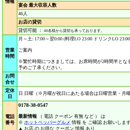
情報
宴会 最大収容人数
46人
お店の貸切
貸切可能 ：
40名様から貸切も承っております。
月～土: 17:00～翌0:00 (料理LO 23:00 ドリンクLO 23:00
営業
ご案内
時間
※繁忙時期につきましては、お席時間が2時間半とな
予めご了承ください。
お問
合せ
定休
日 日曜（※月曜が祝日にあたる場合は日曜営業・月
日
0178-38-0547
最新情報
（ 電話 クーポン 有無 など ） は
電話
※
ホットペッパーグルメ
情報 を ご確認 お願いしま
番号
▲ お店 の お得な クーポン 情報 あり