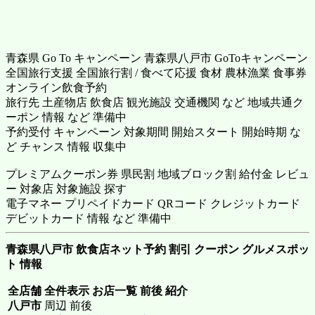
青森県 Go To キャンペーン 青森県八戸市 GoToキャンペーン
全国旅行支援 全国旅行割 / 食べて応援 食材 農林漁業 食事券
オンライン飲食予約
旅行先 土産物店 飲食店 観光施設 交通機関 など 地域共通ク
ーポン 情報 など 準備中
予約受付 キャンペーン 対象期間 開始スタート 開始時期 な
ど チャンス 情報 収集中
プレミアムクーポン券 県民割 地域ブロック割 給付金 レビュ
ー 対象店 対象施設 探す
電子マネー プリペイドカード QRコード クレジットカード
デビットカード 情報 など 準備中
青森県八戸市 飲食店ネット予約 割引 クーポン グルメスポッ
ト 情報
全店舗 全件表示 お店一覧 前後 紹介
八戸市
周辺 前後