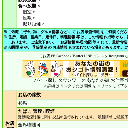
食べ放題 ×
個室 ○
座敷 ○
掘り炬燵 ×
※ ご利用 ご予約 前に グルメ情報 など にて お店 最新情報 を ご確認くだ
※ 住所、電話、営業日、定休日、料理情報 等 は、この情報 作成時 から
あります。 ご注意下さい。 お店情報 料理 地図 等々 にて、最新情報
※ 期間限定 や、 季節限定 の お店情報 も含まれている場合があります。
[ お店 FB Facebook Twitter LINE インスタ Insta
バイト探し タウンワーク あなたの街 お仕事 
＜ 詳細 は リンク または 画像 を クリック して下さ
お店の席数
46席
たばこ 禁煙 / 喫煙
受動喫煙対策に関する法律 施行されています。 最新情報 ご確認
お店
全席喫煙可