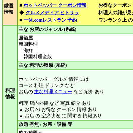
■
ホットペッパー クーポン情報
お得なクーポン
厳選
情報
◆
グルメメディア ヒトサラ
料理人の顔が見
■
一休.comレストラン 予約
ワンランク上 の
主な お店のジャンル (系統)
居酒屋
韓国料理
海鮮
韓国料理全般
主な 料理の種類 (系統)
ホットペッパー グルメ 情報 には
コース 料理 ドリンク など
料理
お店の
主な料理メニュー
など 紹介 あり
情報
料理 店内外観 など 写真 紹介 あり
▲ お店 の お得な クーポン 情報 あり
▲ お店 の 空席状況 に 関する 情報あり
放題 有無 / お席・設備 等
飲み放題 ○