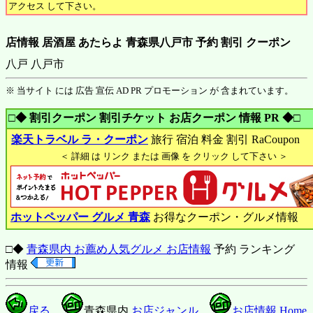
アクセス して下さい。
店情報 居酒屋 あたらよ 青森県八戸市 予約 割引 クーポン
八戸 八戸市
※ 当サイト には 広告 宣伝 AD PR プロモーション が 含まれています。
□◆ 割引クーポン 割引チケット お店クーポン 情報 PR ◆□
楽天トラベル ラ・クーポン
旅行 宿泊 料金 割引 RaCoupon
＜ 詳細 は リンク または 画像 を クリック して下さい ＞
ホットペッパー グルメ 青森
お得なクーポン・グルメ情報
□◆
青森県内 お薦め人気グルメ お店情報
予約 ランキング
情報
戻る
青森県内
お店ジャンル
お店情報 Home