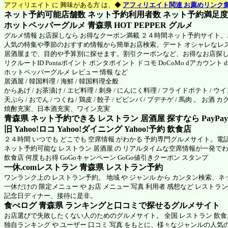
アフィリエイト に 興味がある方 は、◆
アフィリエイト関連 お薦めリンク
ネット予約可能店舗数 ネット予約利用者数 ネット予約満足度 N
ホットペッパーグルメ 青森県
HOT PEPPER グルメ
グルメ情報 お店探しなら お得なクーポン満載 ２４時間ネット予約サイト
人気の特集や季節のおすすめ情報から簡単お店検索。デート オシャレなレ
居酒屋まで、目的や予算別に探せます。割引クーポンなど、お得なお店探
リクルートID Pontaポイント ポンタポイント ドコモ DoCoMo dアカウント
ホットペッパーグルメ
レビュー 情報 など
居酒屋 / 韓国料理 / 海鮮 / 韓国料理全般
からあげ / お茶漬け / エビ料理 / 刺身 / にんにく料理 / フライドポテト / ウイ
天ぷら / おでん / つくね / 鶏皮 / 餃子 / ビビンバ / プデチゲ / 馬肉 。 お酒
焼酎充実、日本酒充実、ワイン充実
青森県 ネット予約できる レストラン 居酒屋 探すなら PayPa
旧 Yahoo!ロコ Yahoo!ダイニング Yahoo!予約 飲食店
２４時間 いつでも どこでも 空席情報 がわかる 予約専門グルメサイト。電
ネット予約可能な レストラン 居酒屋 の リアルタイムな空席情報が一発で
飲食店 何度もお得 GoGoキャンペーン GoGo値引きクーポン スタンプ
一休.comレストラン 青森県
レストラン予約
ワンランク上の レストラン予約。 地域 や ジャンル から カンタン検索、
一休だけの 限定メニュー や お店 メニュー 写真 利用者 感想など レストラ
記念日ディナー、接待に是非。
食べログ 青森県 ランキングと口コミで探せるグルメサイト
お店選びで失敗したくない人のためのグルメサイト。 全国 レストラン 飲
独自ランキング や ユーザー 口コミ 写真 をもとに、様々なジャンルの人気