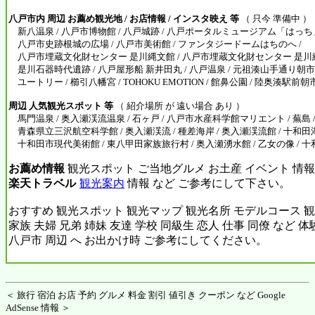
八戸市内 周辺 お薦め観光地 / お店情報 / インスタ映え 等
（ 只今 準備中 ）
新八温泉 / 八戸市博物館 / 八戸城跡 / 八戸ポータルミュージアム「はっち」
八戸市史跡根城の広場 / 八戸市美術館 / ファンタジードームはちのへ /
八戸市埋蔵文化財センター 是川縄文館 / 八戸市埋蔵文化財センター 是川縄
是川石器時代遺跡 / 八戸屋形船 新井田丸 / 八戸温泉 / 元祖湊山手通り朝市 
ユートリー / 櫛引八幡宮 / TOHOKU EMOTION / 館鼻公園 / 陸奥湊駅前朝
周辺 人気観光スポット 等
（ 紹介場所 が 遠い場合 あり ）
馬門温泉 / 奥入瀬渓流温泉 / 石ヶ戸 / 八戸市水産科学館マリエント / 蕪島 
青森県立三沢航空科学館 / 奥入瀬渓流 / 種差海岸 / 奥入瀬渓流館 / 十和田湖
十和田市現代美術館 / 東八甲田家族旅行村 / 奥入瀬湧水館 / 乙女の像 /
お薦め情報
観光スポット ご当地グルメ お土産 イベント 情報
楽天トラベル
観光案内
情報 など ご参考にして下さい。
おすすめ 観光スポット 観光マップ 観光名所 モデルコース 観
家族 夫婦 兄弟 姉妹 友達 学校 同級生 恋人 仕事 同僚 など 
八戸市 周辺 へ お出かけ時 ご参考にしてください。
＜ 旅行 宿泊 お店 予約 グルメ 料金 割引 値引き クーポン など Google
AdSense 情報 ＞