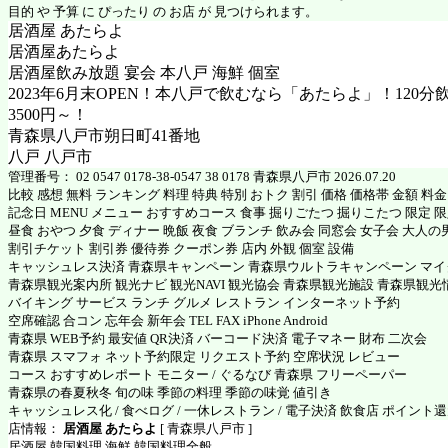
目的 や 予算 に ぴったり の お店 が 見つけられます。
居酒屋 あたらよ
居酒屋あたらよ
居酒屋飲み放題 宴会 本八戸 海鮮 個室
2023年6月末OPEN！本八戸で飲むなら「あたらよ」！120
3500円～！
青森県八戸市朔日町41番地
八戸 八戸市
管理番号： 02 0547 0178-38-0547 38 0178 青森県八戸市 2026.07.20
比較 感想 無料 ランキング 料理 特典 特別 おトク 割引 価格 価格帯 金額 料
記念日 MENU メニュー おすすめコース 食事 掘りごたつ 掘りこたつ 限定 限定
昼食 おやつ 夕食 ディナー 晩飯 夜食 ブランチ 飲み会 同窓会 女子会 大人の
割引チケット 割引券 優待券 クーポン券 店内 外観 個室 設備
キャッシュレス決済 青森県キャンペーン 青森県ウルトラキャンペーン マ
青森県観光案内所 観光ナビ 観光NAVI 観光協会 青森県観光施設 青森県観光
バイキング サービス ランチ グルメ レストラン インターネット予約
空席確認 合コン 忘年会 新年会 TEL FAX iPhone Android
青森県 WEB予約 最安値 QR決済 バーコード決済 電子マネー 財布 二次会
青森県 スマフォ ネット予約限定 リクエスト予約 空席状況 レビュー
コース おすすめレポート モニター / ぐるなび 青森県 フリーペーパー
青森県の春夏秋冬 旬の味 季節の料理 季節の味覚 値引き
キャッシュレス化 / 食べログ / 一休レストラン / 電子決済 飲食店 ポイント
店情報：
居酒屋 あたらよ
[ 青森県八戸市 ]
居酒屋 韓国料理 海鮮 韓国料理全般