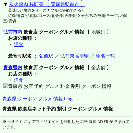
▼
炭火焼肉 粋匠苑 ［ 青森県弘前市 ］
美味しい焼肉をリーズナブルに堪能できる♪
焼肉/青森/弘前駅/コース/宴会/歓送迎会/女子会/飲み放題/テーブル/個
室/貸切
弘前市内
飲食店 クーポン グルメ 情報
【 地域別 】
お店の種類
：
・
洋食
最寄り駅名
：
弘前駅
／
弘前東高前駅
／
駅名一覧
青森県内
飲食店 クーポン グルメ 情報
【 全店舗 】
お店の種類
：
・
洋食
青森県 クーポン グルメ 情報 blog
青森県 飲食店ネット予約 割引 クーポン グルメ 情報
※ 当サイト には アフィリエイト を利用した 広告 宣伝 AD PR が 含まれて
います。