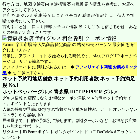
行き方 は、地図 交通案内 交通標識 案内看板 案内標識 を参考に、お店へ
アクセスして下さい。
お店の 味 グルメ 美味 等々 口コミ クチコミ 感想 評価 評判 は、個人の判
断で参考にして下さい。
言えることは、 口コミ情報 クチコミ情報 等 くちこみ を信じるかは、あな
たの判断だと言うことです。
Yahoo! 楽天市場 等 人気商品 限定商品 の 格安 特売 バーゲン 最安値 を 紹
介しませんか？
簡単に、アフィリエイト を始められる時代です。blog ブログ HP ホームペ
ージ は、めちゃ簡単ですよ。
アフィリエイト に 興味がある方 は、◆
アフィリエイト関連 お薦めリンク
集
◆ を ご参照下さい。
ネット予約可能店舗数 ネット予約利用者数 ネット予約満足
度 No.1
ホットペッパーグルメ 青森県
HOT PEPPER グルメ
グルメ情報 お店探しなら お得なクーポン満載 ２４時間ネット予約サイ
ト。ポイントもたまります。
人気の特集や季節のおすすめ情報から簡単お店検索。デート オシャレなレ
ストランから宴会用の
居酒屋まで、目的や予算別に探せます。割引クーポンなど、お得なお店探
しを強力にサポート。
リクルートID Pontaポイント ポンタポイント ドコモ DoCoMo dアカウント
dポイント