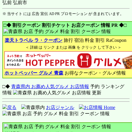
弘前 弘前市
※ 当サイト には 広告 宣伝 AD PR プロモーション が 含まれています。
□◆ 割引クーポン 割引チケット お店クーポン 情報 PR ◆□
楽天トラベル ラ・クーポン
旅行 宿泊 料金 割引 RaCoupon
＜ 詳細 は リンク または 画像 を クリック して下さい ＞
ホットペッパー グルメ 青森
お得なクーポン・グルメ情報
□◆
青森県内 お薦め人気グルメ お店情報
予約 ランキング
情報
戻る
青森県内
お店ジャンル
お店情報 Home