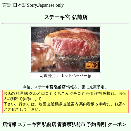
言語 日本語
Sorry,Japanese only.
ステーキ宮 弘前店
写真提供 ： ホットペッパー.jp
今後、
ステーキ宮 弘前店
情報を、更に充実予定。
お店の 料理 味 グルメ 口コミ くちこみ クチコミ 評価 評判 感想 は、各個
人の判断で参考にして
下さい。行き方 は、地図 交通標識 交通案内 案内看板 を参考に、お店へ
アクセス して下さい。
店情報 ステーキ宮 弘前店 青森県弘前市 予約 割引 クーポン