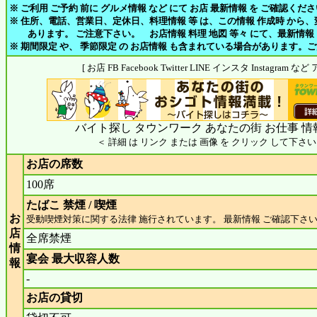
※ ご利用 ご予約 前に グルメ情報 など にて お店 最新情報 を ご確認くだ
※ 住所、電話、営業日、定休日、料理情報 等 は、この情報 作成時 から
あります。 ご注意下さい。 お店情報 料理 地図 等々 にて、最新情報
※ 期間限定 や、 季節限定 の お店情報 も含まれている場合があります。
[ お店 FB Facebook Twitter LINE インスタ Instagram
バイト探し タウンワーク あなたの街 お仕事 情
＜ 詳細 は リンク または 画像 を クリック して下さい
お店の席数
100席
たばこ 禁煙 / 喫煙
お
受動喫煙対策に関する法律 施行されています。 最新情報 ご確認下さ
店
全席禁煙
情
宴会 最大収容人数
報
-
お店の貸切