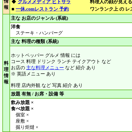
情
◆
グルメメディア ヒトサラ
料理人の顔が見え
報
■
一休.comレストラン 予約
ワンランク上 の 
主な お店のジャンル (系統)
洋食
ステーキ・ハンバーグ
主な 料理の種類 (系統)
ホットペッパー グルメ 情報 には
コース 料理 ドリンク ランチ テイクアウト など
料
お店の
主な料理メニュー
など 紹介 あり
理
※ 英語メニュー あり
情
報
料理 店内外観 など 写真 紹介 あり
放題 有無 / お席・設備 等
飲み放題 ×
食べ放題 ×
個室 ×
座敷 ×
掘り炬燵 ×