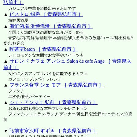
弘前市 ］
カジュアル中華を堪能出来るお店です
▲
ビストロ 鮨勝 ［ 青森県弘前市 ］
海鮮居酒屋
▲
海鮮酒場 浜焼漁港 ［ 青森県弘前市 ］
全国より漁師直送の新鮮な魚介が楽しめる
青森/弘前/海鮮/居酒屋/日本酒/鍛治町/接待/飲み放題/コース/郷土料理//
宴会/歓迎会
▲
喫茶室baton ［ 青森県弘前市 ］
レトロモダンな空間でお食事やスイーツも
▲
サロンド カフェ アンジュ Salon de cafe Ange ［ 青森県弘
前市 ］
女性に人気アップルパイを堪能できるカフェ
カフェ アップルパイ フレンチ
▲
フランス食堂 シェ モア ［ 青森県弘前市 ］
フレンチ
二次会/宴会/パーティー
▲
シェ・アンジュ 弘前 ［ 青森県弘前市 ］
お魚もお肉も贅沢な本格フレンチレストラン
フレンチ/レストラン/ランチ/ディナー/誕生日/記念日/ウェディング/貸
切
▼
弘前市寒沢町 すずき ［ 青森県弘前市 ］
1日1組様のみ！贅沢懐石料理が堪能できる！