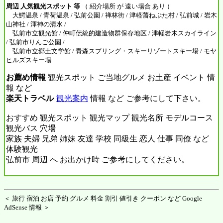
周辺 人気観光スポット 等
（ 紹介場所 が 遠い場合 あり ）
大鰐温泉 / 青荷温泉 / 弘前公園 / 禅林街 / 津軽藩ねぷた村 / 弘前城 / 岩木
山神社 / 渾神の清水 /
弘前市立観光館 / 仲町伝統的建造物群保存地区 / 津軽岩木スカイライン
/ 弘前市りんご公園 /
弘前市立郷土文学館 / 青森スプリング・スキーリゾートスキー場 / モヤ
ヒルズスキー場
お薦め情報
観光スポット ご当地グルメ お土産 イベント 情
報 など
楽天トラベル
観光案内
情報 など ご参考にして下さい。
おすすめ 観光スポット 観光マップ 観光名所 モデルコース
観光バス 穴場
家族 夫婦 兄弟 姉妹 友達 学校 同級生 恋人 仕事 同僚 など
体験観光
弘前市 周辺 へ お出かけ時 ご参考にしてください。
＜ 旅行 宿泊 お店 予約 グルメ 料金 割引 値引き クーポン など Google
AdSense 情報 ＞