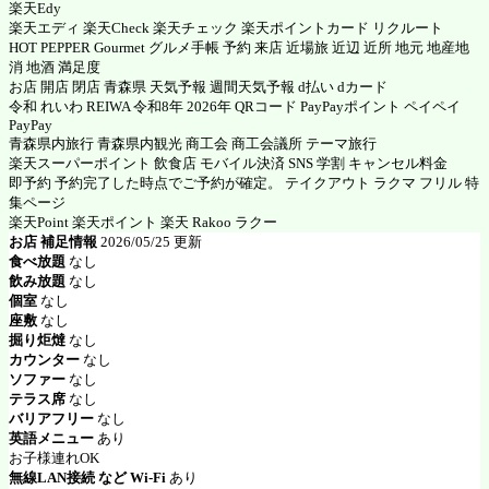
楽天Edy
楽天エディ 楽天Check 楽天チェック 楽天ポイントカード リクルート
HOT PEPPER Gourmet グルメ手帳 予約 来店 近場旅 近辺 近所 地元 地産地
消 地酒 満足度
お店 開店 閉店 青森県 天気予報 週間天気予報 d払い dカード
令和 れいわ REIWA 令和8年 2026年 QRコード PayPayポイント ペイペイ
PayPay
青森県内旅行 青森県内観光 商工会 商工会議所 テーマ旅行
楽天スーパーポイント 飲食店 モバイル決済 SNS 学割 キャンセル料金
即予約 予約完了した時点でご予約が確定。 テイクアウト ラクマ フリル 特
集ページ
楽天Point 楽天ポイント 楽天 Rakoo ラクー
お店 補足情報
2026/05/25 更新
食べ放題
なし
飲み放題
なし
個室
なし
座敷
なし
掘り炬燵
なし
カウンター
なし
ソファー
なし
テラス席
なし
バリアフリー
なし
英語メニュー
あり
お子様連れOK
無線LAN接続 など Wi-Fi
あり