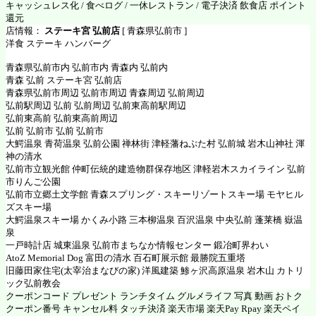
キャッシュレス化 / 食べログ / 一休レストラン / 電子決済 飲食店 ポイント
還元
店情報：
ステーキ宮 弘前店
[ 青森県弘前市 ]
洋食 ステーキ ハンバーグ
青森県弘前市内 弘前市内 青森内 弘前内
青森 弘前 ステーキ宮 弘前店
青森県弘前市周辺 弘前市周辺 青森周辺 弘前周辺
弘前駅周辺 弘前 弘前周辺 弘前東高前駅周辺
弘前東高前 弘前東高前周辺
弘前 弘前市 弘前 弘前市
大鰐温泉 青荷温泉 弘前公園 禅林街 津軽藩ねぷた村 弘前城 岩木山神社 渾
神の清水
弘前市立観光館 仲町伝統的建造物群保存地区 津軽岩木スカイライン 弘前
市りんご公園
弘前市立郷土文学館 青森スプリング・スキーリゾートスキー場 モヤヒル
ズスキー場
大鰐温泉スキー場 かくみ小路 三本柳温泉 百沢温泉 中央弘前 蓬莱橋 嶽温
泉
一戸時計店 城東温泉 弘前市まちなか情報センター 鍛冶町界わい
AtoZ Memorial Dog 富田の清水 百石町展示館 最勝院五重塔
旧藤田家住宅(太宰治まなびの家) 洋風建築 鯵ヶ沢高原温泉 岩木山 カトリ
ック弘前教会
クーポンコード プレゼント ランチタイム グルメライフ 写真 動画 おトク
クーポン番号 キャンセル料 タッチ決済 楽天市場 楽天Pay Rpay 楽天ペイ