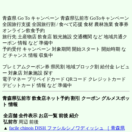
青森県 Go To キャンペーン 青森県弘前市 GoToキャンペーン
全国旅行支援 全国旅行割 / 食べて応援 食材 農林漁業 食事券
オンライン飲食予約
旅行先 土産物店 飲食店 観光施設 交通機関 など 地域共通ク
ーポン 情報 など 準備中
予約受付 キャンペーン 対象期間 開始スタート 開始時期 な
ど チャンス 情報 収集中
プレミアムクーポン券 県民割 地域ブロック割 給付金 レビュ
ー 対象店 対象施設 探す
電子マネー プリペイドカード QRコード クレジットカード
デビットカード 情報 など 準備中
青森県弘前市 飲食店ネット予約 割引 クーポン グルメスポッ
ト 情報
全店舗 全件表示 お店一覧 前後 紹介
弘前市
周辺 前後
▲
facile chinois DISH ファシルシノワディッシュ ［ 青森県