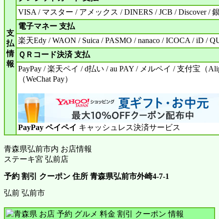
VISA / マスター / アメックス / DINERS / JCB / Discover /
電子マネー 支払
支
楽天Edy / WAON / Suica / PASMO / nanaco / ICOCA / iD / QU
払
情
ＱＲコード決済 支払
報
PayPay / 楽天ペイ / d払い / au PAY / メルペイ / 支付宝（A
（WeChat Pay）
PayPay ペイペイ
キャッシュレス決済サービス
青森県弘前市内 お店情報
ステーキ宮 弘前店
予約 割引 クーポン 住所 青森県弘前市外崎4-7-1
弘前 弘前市