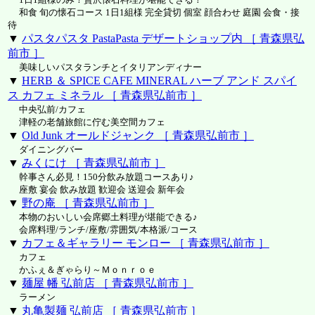
和食 旬の懐石コース 1日1組様 完全貸切 個室 顔合わせ 庭園 会食・接
待
▼
パスタパスタ PastaPasta デザートショップ内 ［ 青森県弘
前市 ］
美味しいパスタランチとイタリアンディナー
▼
HERB ＆ SPICE CAFE MINERAL ハーブ アンド スパイ
ス カフェ ミネラル ［ 青森県弘前市 ］
中央弘前/カフェ
津軽の老舗旅館に佇む美空間カフェ
▼
Old Junk オールドジャンク ［ 青森県弘前市 ］
ダイニングバー
▼
みくにけ ［ 青森県弘前市 ］
幹事さん必見！150分飲み放題コースあり♪
座敷 宴会 飲み放題 歓迎会 送迎会 新年会
▼
野の庵 ［ 青森県弘前市 ］
本物のおいしい会席郷土料理が堪能できる♪
会席料理/ランチ/座敷/雰囲気/本格派/コース
▼
カフェ＆ギャラリー モンロー ［ 青森県弘前市 ］
カフェ
かふぇ＆ぎゃらり～Ｍｏｎｒｏｅ
▼
麺屋 幡 弘前店 ［ 青森県弘前市 ］
ラーメン
▼
丸亀製麺 弘前店 ［ 青森県弘前市 ］