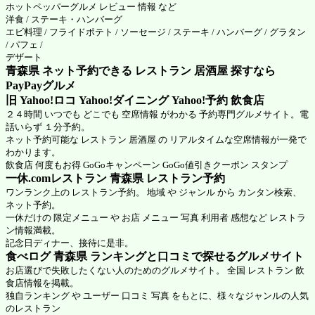
ホットペッパーグルメ
レビュー 情報 など
洋食 / ステーキ・ハンバーグ
エビ料理 / フライドポテト / ソーセージ / ステーキ / ハンバーグ / グラタン
/ パフェ /
デザート
青森県 ネット予約できる レストラン 居酒屋 探すなら
PayPayグルメ
旧 Yahoo!ロコ Yahoo!ダイニング Yahoo!予約 飲食店
２４時間 いつでも どこでも 空席情報 がわかる 予約専門グルメサイト。電
話いらず １分予約。
ネット予約可能な レストラン 居酒屋 の リアルタイムな空席情報が一発で
わかります。
飲食店 何度もお得 GoGoキャンペーン GoGo値引きクーポン スタンプ
一休.comレストラン 青森県
レストラン予約
ワンランク上の レストラン予約。 地域 や ジャンル から カンタン検索、
ネット予約。
一休だけの 限定メニュー や お店 メニュー 写真 利用者 感想など レストラ
ン情報満載。
記念日ディナー、接待に是非。
食べログ 青森県 ランキングと口コミで探せるグルメサイト
お店選びで失敗したくない人のためのグルメサイト。 全国 レストラン 飲
食店情報を掲載。
独自ランキング や ユーザー 口コミ 写真 をもとに、様々なジャンルの人気
のレストラン