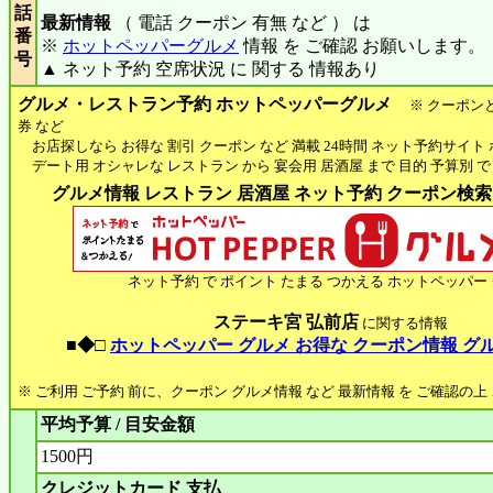
話
最新情報
（ 電話 クーポン 有無 など ） は
番
※
ホットペッパーグルメ
情報 を ご確認 お願いします。
号
▲ ネット予約 空席状況 に 関する 情報あり
グルメ・レストラン予約 ホットペッパーグルメ
※ クーポン
券 など
お店探しなら お得な 割引 クーポン など 満載 24時間 ネット予約サイト
デート用 オシャレな レストラン から 宴会用 居酒屋 まで 目的 予算別 で
グルメ情報 レストラン 居酒屋 ネット予約 クーポン検索 H
ネット予約 で ポイント たまる つかえる ホットペッパー
ステーキ宮 弘前店
に関する情報
■◆□
ホットペッパー グルメ お得な クーポン情報 グ
※ ご利用 ご予約 前に、クーポン グルメ情報 など 最新情報 を ご確認の
平均予算 / 目安金額
1500円
クレジットカード 支払