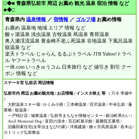
□◆■ 青森県弘前市 周辺 お薦め 観光 温泉 宿泊 情報 など
■◆□
青森県内
温泉情報
／
宿情報
／
ゴルフ場
お薦め情報
お薦め 温泉地 地域 エリア 情報 など
酸ヶ湯温泉 浅虫温泉 古牧温泉 蔦温泉 青荷温泉
奥入瀬渓流温泉 黄金崎不老ふ死温泉 谷地温泉 下風呂温泉
嶽温泉 など
楽天トラベル じゃらん るるぶトラベル JTB Yahoo!トラベ
ル ヤフートラベル
一休.com いっきゅうコム 日本旅行 など 値引き 割引 クー
ポン 情報 など
ステーキ宮 弘前店 周辺情報
弘前市内 周辺 お薦め観光地 / お店情報 / インスタ映え 等
（ 只今 準備中
）
大鰐温泉スキー場 / かくみ小路 / 三本柳温泉 / 百沢温泉 / 中央弘前 / 蓬
莱橋 / 嶽温泉 /
一戸時計店 / 城東温泉 / 弘前市まちなか情報センター / 鍛冶町界わい /
AtoZ Memorial Dog / 富田の清水 / 百石町展示館 / 最勝院五重塔 /
旧藤田家住宅(太宰治まなびの家) / 洋風建築 / 鯵ヶ沢高原温泉 / 岩木山 /
カトリック弘前教会