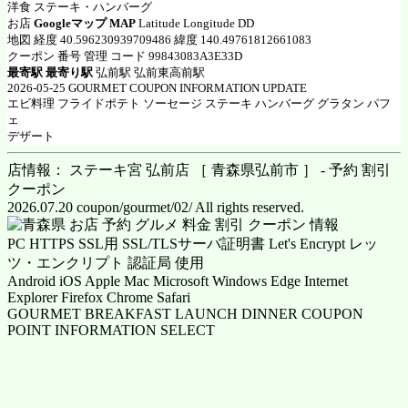
洋食 ステーキ・ハンバーグ
お店
Googleマップ MAP
Latitude Longitude DD
地図 経度 40.596230939709486 緯度 140.49761812661083
クーポン 番号 管理 コード 99843083A3E33D
最寄駅 最寄り駅
弘前駅 弘前東高前駅
2026-05-25 GOURMET COUPON INFORMATION UPDATE
エビ料理 フライドポテト ソーセージ ステーキ ハンバーグ グラタン パフ
ェ
デザート
店情報： ステーキ宮 弘前店 ［ 青森県弘前市 ］ - 予約 割引
クーポン
2026.07.20 coupon/gourmet/02/ All rights reserved.
PC HTTPS SSL用 SSL/TLSサーバ証明書 Let's Encrypt レッ
ツ・エンクリプト 認証局 使用
Android iOS Apple Mac Microsoft Windows Edge Internet
Explorer Firefox Chrome Safari
GOURMET BREAKFAST LAUNCH DINNER COUPON
POINT INFORMATION SELECT