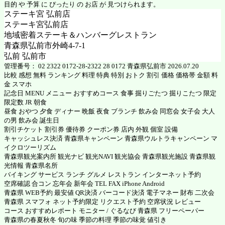
目的 や 予算 に ぴったり の お店 が 見つけられます。
ステーキ宮 弘前店
ステーキ宮弘前店
地域密着ステーキ＆ハンバーグレストラン
青森県弘前市外崎4-7-1
弘前 弘前市
管理番号： 02 2322 0172-28-2322 28 0172 青森県弘前市 2026.07.20
比較 感想 無料 ランキング 料理 特典 特別 おトク 割引 価格 価格帯 金額 料
金 スマホ
記念日 MENU メニュー おすすめコース 食事 掘りごたつ 掘りこたつ 限定
限定数 JR 朝食
昼食 おやつ 夕食 ディナー 晩飯 夜食 ブランチ 飲み会 同窓会 女子会 大人
の男 飲み会 誕生日
割引チケット 割引券 優待券 クーポン券 店内 外観 個室 設備
キャッシュレス決済 青森県キャンペーン 青森県ウルトラキャンペーン マ
イクロツーリズム
青森県観光案内所 観光ナビ 観光NAVI 観光協会 青森県観光施設 青森県観
光情報 青森県名所
バイキング サービス ランチ グルメ レストラン インターネット予約
空席確認 合コン 忘年会 新年会 TEL FAX iPhone Android
青森県 WEB予約 最安値 QR決済 バーコード決済 電子マネー 財布 二次会
青森県 スマフォ ネット予約限定 リクエスト予約 空席状況 レビュー
コース おすすめレポート モニター / ぐるなび 青森県 フリーペーパー
青森県の春夏秋冬 旬の味 季節の料理 季節の味覚 値引き