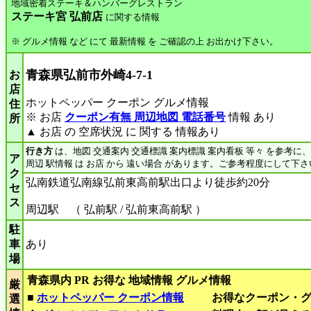
地域密着ステーキ＆ハンバーグレストラン
ステーキ宮 弘前店
に関する情報
※ グルメ情報 など にて 最新情報 を ご確認の上 お出かけ下さい。
青森県弘前市外崎4-7-1
お
店
ホットペッパー クーポン グルメ情報
住
※ お店
クーポン有無 周辺地図 電話番号
情報 あり
所
▲ お店 の 空席状況 に 関する 情報あり
行き方
は、地図 交通案内 交通標識 案内標識 案内看板 等々 を参考に
ア
周辺 駅情報 は お店 から 遠い場合 があります。ご参考程度にして下さ
ク
弘南鉄道弘南線弘前東高前駅出口より徒歩約20分
セ
ス
周辺駅 （ 弘前駅 / 弘前東高前駅 ）
駐
車
あり
場
青森県内 PR お得な 地域情報 グルメ情報
厳
■
ホットペッパー クーポン情報
お得なクーポン・
選