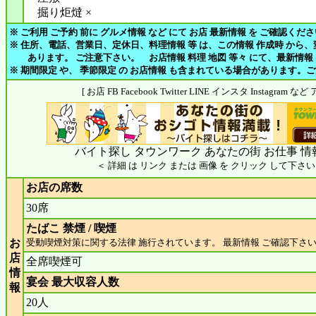
掘り炬燵 ×
※ ご利用 ご予約 前に グルメ情報 など にて お店 最新情報 を ご確認くだ
※ 住所、電話、営業日、定休日、料理情報 等 は、この情報 作成時 から
あります。 ご注意下さい。 お店情報 料理 地図 等々 にて、最新情報
※ 期間限定 や、 季節限定 の お店情報 も含まれている場合があります。
[ お店 FB Facebook Twitter LINE インスタ Instagram
バイト探し タウンワーク あなたの街 お仕事 情
＜ 詳細 は リンク または 画像 を クリック して下さい
お店の席数
30席
たばこ 禁煙 / 喫煙
お
受動喫煙対策に関する法律 施行されています。 最新情報 ご確認下さ
店
全席喫煙可
情
宴会 最大収容人数
報
20人