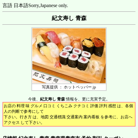
言語 日本語
Sorry,Japanese only.
紀文寿し 青森
写真提供 ： ホットペッパー.jp
今後、
紀文寿し 青森
情報を、更に充実予定。
お店の 料理 味 グルメ 口コミ くちこみ クチコミ 評価 評判 感想 は、各個
人の判断で参考にして
下さい。行き方 は、地図 交通標識 交通案内 案内看板 を参考に、お店へ
アクセス して下さい。