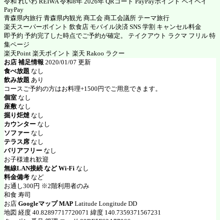
令和 れいわ REIWA 令和8年 2026年 QRコード PayPayポイント ペイペイ
PayPay
青森県内旅行 青森県内観光 商工会 商工会議所 テーマ旅行
楽天スーパーポイント 飲食店 モバイル決済 SNS 学割 キャンセル料金
即予約 予約完了した時点でご予約が確定。 テイクアウト ラクマ フリル 特
集ページ
楽天Point 楽天ポイント 楽天 Rakoo ラクー
お店 補足情報
2020/01/07 更新
食べ放題
なし
飲み放題
あり
コースご予約の方はお料理+1500円でご用意できます。
個室
なし
座敷
なし
掘り炬燵
なし
カウンター
なし
ソファー
なし
テラス席
なし
バリアフリー
なし
お子様連れ歓迎
無線LAN接続 など Wi-Fi
なし
料金備考
など
お通し300円 ※2階利用者のみ
和食 寿司
お店
Googleマップ MAP
Latitude Longitude DD
地図 経度 40.82897717720071 緯度 140.7359371567231