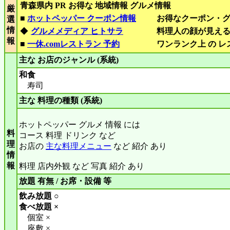
青森県内 PR お得な 地域情報 グルメ情報
厳
■
ホットペッパー クーポン情報
お得なクーポン・
選
情
◆
グルメメディア ヒトサラ
料理人の顔が見え
報
■
一休.comレストラン 予約
ワンランク上 の 
主な お店のジャンル (系統)
和食
寿司
主な 料理の種類 (系統)
ホットペッパー グルメ 情報 には
料
コース 料理 ドリンク など
理
お店の
主な料理メニュー
など 紹介 あり
情
報
料理 店内外観 など 写真 紹介 あり
放題 有無 / お席・設備 等
飲み放題 ○
食べ放題 ×
個室 ×
座敷 ×