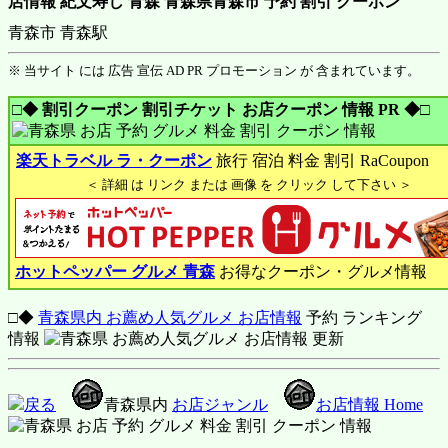
店情報 紀文寿し 青森 青森県青森市 予約 割引 クーポン
青森市 青森駅
※ 当サイト には 広告 宣伝 AD PR プロモーション が 含まれています。
□◆ 割引クーポン 割引チケット お店クーポン 情報 PR ◆□
楽天トラベル ラ・クーポン
旅行 宿泊 料金 割引 RaCoupon
＜ 詳細 は リンク または 画像 を クリック して下さい ＞
ホットペッパー グルメ 青森
お得なクーポン・グルメ情報
□◆
青森県内 お薦め人気グルメ お店情報
予約 ランキング
情報
戻る
青森県内
お店ジャンル
お店情報 Home