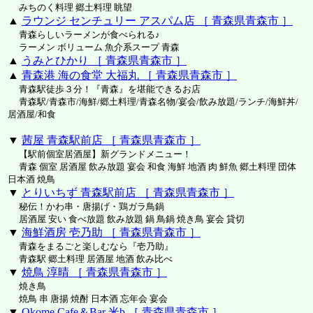
みちのく料理 郷土料理 眺望
▲
ラウンジ センチュリー アスパム店 ［ 青森県青森市 ］
青森らしいラーメンが食べられる♪
ラーメン ボリューム 魚介系スープ 青森
▲
うみとひかり ［ 青森県青森市 ］
▲
青森港 海の食堂 大福丸 ［ 青森県青森市 ］
青森駅徒歩３分！『青森』を堪能できるお店
青森駅/青森市/海鮮/郷土料理/青森名物/宴会/飲み放題/ランチ/海鮮丼/
居酒屋/和食
▼
茜屋 青森駅前店 ［ 青森県青森市 ］
【駅前個室居酒屋】新グランドメニュー！
青森 個室 居酒屋 飲み放題 宴会 和食 海鮮 地酒 肉 鮮魚 郷土料理 団体
日本酒 焼鳥
▼
とりいちず 青森駅前店 ［ 青森県青森市 ］
秘伝！かわ串・唐揚げ・鶏ガラ鳥鍋
居酒屋 安い 食べ放題 飲み放題 鍋 鳥鍋 焼き鳥 宴会 貸切
▼
海鮮酒房 壱乃助 ［ 青森県青森市 ］
青森をまるごと楽しむなら『壱乃助』
青森駅 郷土料理 居酒屋 地酒 飲み比べ
▼
焼鳥 淳晴 ［ 青森県青森市 ］
焼き鳥
焼鳥 串 唐揚 焼酎 日本酒 忘年会 宴会
▼
Okome Cafe＆Bar 米b ［ 青森県青森市 ］