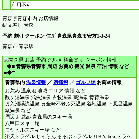
利用不可
青森県青森市内 お店情報
紀文寿し 青森
予約 割引 クーポン 住所 青森県青森市安方1‐3‐24
青森市 青森駅
□◆■ 青森県青森市 周辺 お薦め 観光 温泉 宿泊 情報 など
■◆□
青森県内
温泉情報
／
宿情報
／
ゴルフ場
お薦め情報
お薦め 温泉地 地域 エリア 情報 など
酸ヶ湯温泉 浅虫温泉 古牧温泉 蔦温泉 青荷温泉
奥入瀬渓流温泉 黄金崎不老ふ死温泉 谷地温泉 下風呂温泉
嶽温泉 など
周辺 お薦め 青森県のスキー場
八甲田スキー場
モヤヒルズスキー場 など
楽天トラベル じゃらん るるぶトラベル JTB Yahoo!トラベ