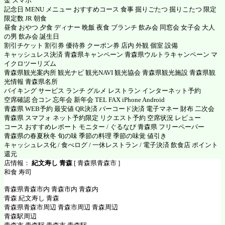
金 スマホ
記念日 MENU メニュー おすすめコース 食事 掘りごたつ 掘りこたつ 限定
限定数 JR 朝食
昼食 おやつ 夕食 ディナー 晩飯 夜食 ブランチ 飲み会 同窓会 女子会 大人
の男 飲み会 誕生日
割引チケット 割引券 優待券 クーポン券 店内 外観 個室 設備
キャッシュレス決済 青森県キャンペーン 青森県ウルトラキャンペーン マ
イクロツーリズム
青森県観光案内所 観光ナビ 観光NAVI 観光協会 青森県観光施設 青森県観
光情報 青森県名所
バイキング サービス ランチ グルメ レストラン インターネット予約
空席確認 合コン 忘年会 新年会 TEL FAX iPhone Android
青森県 WEB予約 最安値 QR決済 バーコード決済 電子マネー 財布 二次会
青森県 スマフォ ネット予約限定 リクエスト予約 空席状況 レビュー
コース おすすめレポート モニター / ぐるなび 青森県 フリーペーパー
青森県の春夏秋冬 旬の味 季節の料理 季節の味覚 値引き
キャッシュレス化 / 食べログ / 一休レストラン / 電子決済 飲食店 ポイント
還元
店情報：
紀文寿し 青森
[ 青森県青森市 ]
和食 寿司
青森県青森市内 青森市内 青森内
青森 紀文寿し 青森
青森県青森市周辺 青森市周辺 青森周辺
青森駅周辺