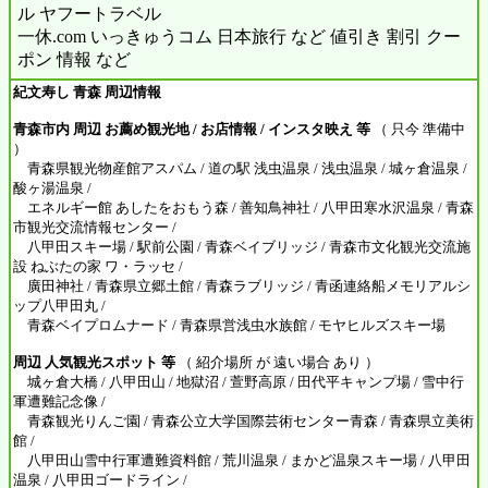
ル ヤフートラベル
一休.com いっきゅうコム 日本旅行 など 値引き 割引 クー
ポン 情報 など
紀文寿し 青森 周辺情報
青森市内 周辺 お薦め観光地 / お店情報 / インスタ映え 等
（ 只今 準備中
）
青森県観光物産館アスパム / 道の駅 浅虫温泉 / 浅虫温泉 / 城ヶ倉温泉 /
酸ヶ湯温泉 /
エネルギー館 あしたをおもう森 / 善知鳥神社 / 八甲田寒水沢温泉 / 青森
市観光交流情報センター /
八甲田スキー場 / 駅前公園 / 青森ベイブリッジ / 青森市文化観光交流施
設 ねぶたの家 ワ・ラッセ /
廣田神社 / 青森県立郷土館 / 青森ラブリッジ / 青函連絡船メモリアルシ
ップ八甲田丸 /
青森ベイプロムナード / 青森県営浅虫水族館 / モヤヒルズスキー場
周辺 人気観光スポット 等
（ 紹介場所 が 遠い場合 あり ）
城ヶ倉大橋 / 八甲田山 / 地獄沼 / 萱野高原 / 田代平キャンプ場 / 雪中行
軍遭難記念像 /
青森観光りんご園 / 青森公立大学国際芸術センター青森 / 青森県立美術
館 /
八甲田山雪中行軍遭難資料館 / 荒川温泉 / まかど温泉スキー場 / 八甲田
温泉 / 八甲田ゴードライン /