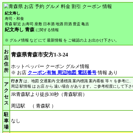
紀文寿し
寿司・和食
青森 駅近 お寿司 座敷 日本酒 地酒 田酒 豊盃 亀吉
紀文寿し 青森
に関する情報
※ グルメ情報 など にて 最新情報 を ご確認の上 お出かけ下さい。
お
青森県青森市安方1‐3‐24
店
住
ホットペッパー クーポン グルメ情報
所
※ お店
クーポン有無 周辺地図 電話番号
情報 あり
行き方
は、地図 交通案内 交通標識 案内標識 案内看板 等々 を参考に
ア
周辺 駅情報 は お店 から 遠い場合 があります。ご参考程度にして下さ
ク
JR青森駅より徒歩30秒（青森駅前）
セ
ス
周辺駅 （ 青森駅 ）
駐
車
なし
場