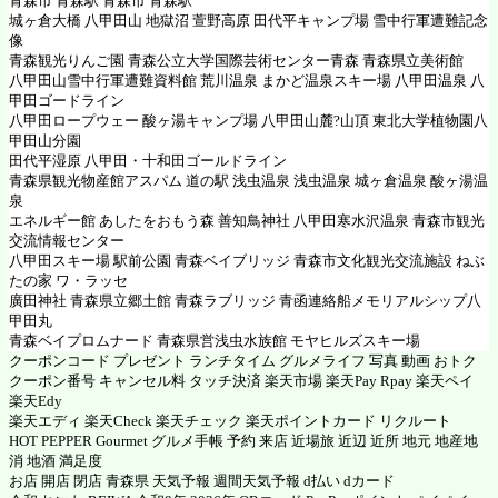
青森市 青森駅 青森市 青森駅
城ヶ倉大橋 八甲田山 地獄沼 萱野高原 田代平キャンプ場 雪中行軍遭難記念
像
青森観光りんご園 青森公立大学国際芸術センター青森 青森県立美術館
八甲田山雪中行軍遭難資料館 荒川温泉 まかど温泉スキー場 八甲田温泉 八
甲田ゴードライン
八甲田ロープウェー 酸ヶ湯キャンプ場 八甲田山麓?山頂 東北大学植物園八
甲田山分園
田代平湿原 八甲田・十和田ゴールドライン
青森県観光物産館アスパム 道の駅 浅虫温泉 浅虫温泉 城ヶ倉温泉 酸ヶ湯温
泉
エネルギー館 あしたをおもう森 善知鳥神社 八甲田寒水沢温泉 青森市観光
交流情報センター
八甲田スキー場 駅前公園 青森ベイブリッジ 青森市文化観光交流施設 ねぶ
たの家 ワ・ラッセ
廣田神社 青森県立郷土館 青森ラブリッジ 青函連絡船メモリアルシップ八
甲田丸
青森ベイプロムナード 青森県営浅虫水族館 モヤヒルズスキー場
クーポンコード プレゼント ランチタイム グルメライフ 写真 動画 おトク
クーポン番号 キャンセル料 タッチ決済 楽天市場 楽天Pay Rpay 楽天ペイ
楽天Edy
楽天エディ 楽天Check 楽天チェック 楽天ポイントカード リクルート
HOT PEPPER Gourmet グルメ手帳 予約 来店 近場旅 近辺 近所 地元 地産地
消 地酒 満足度
お店 開店 閉店 青森県 天気予報 週間天気予報 d払い dカード