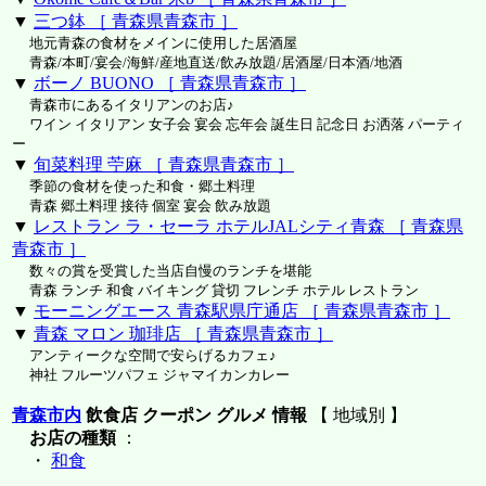
▼
三つ鉢 ［ 青森県青森市 ］
地元青森の食材をメインに使用した居酒屋
青森/本町/宴会/海鮮/産地直送/飲み放題/居酒屋/日本酒/地酒
▼
ボーノ BUONO ［ 青森県青森市 ］
青森市にあるイタリアンのお店♪
ワイン イタリアン 女子会 宴会 忘年会 誕生日 記念日 お洒落 パーティ
ー
▼
旬菜料理 苧麻 ［ 青森県青森市 ］
季節の食材を使った和食・郷土料理
青森 郷土料理 接待 個室 宴会 飲み放題
▼
レストラン ラ・セーラ ホテルJALシティ青森 ［ 青森県
青森市 ］
数々の賞を受賞した当店自慢のランチを堪能
青森 ランチ 和食 バイキング 貸切 フレンチ ホテル レストラン
▼
モーニングエース 青森駅県庁通店 ［ 青森県青森市 ］
▼
青森 マロン 珈琲店 ［ 青森県青森市 ］
アンティークな空間で安らげるカフェ♪
神社 フルーツパフェ ジャマイカンカレー
青森市内
飲食店 クーポン グルメ 情報
【 地域別 】
お店の種類
：
・
和食