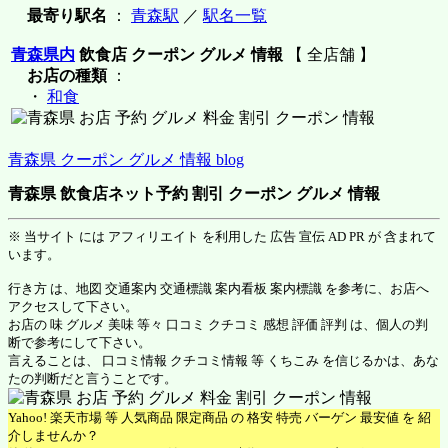
最寄り駅名
：
青森駅
／
駅名一覧
青森県内
飲食店 クーポン グルメ 情報
【 全店舗 】
お店の種類
：
・
和食
青森県 クーポン グルメ 情報 blog
青森県 飲食店ネット予約 割引 クーポン グルメ 情報
※ 当サイト には アフィリエイト を利用した 広告 宣伝 AD PR が 含まれて
います。
行き方 は、地図 交通案内 交通標識 案内看板 案内標識 を参考に、お店へ
アクセスして下さい。
お店の 味 グルメ 美味 等々 口コミ クチコミ 感想 評価 評判 は、個人の判
断で参考にして下さい。
言えることは、 口コミ情報 クチコミ情報 等 くちこみ を信じるかは、あな
たの判断だと言うことです。
Yahoo! 楽天市場 等 人気商品 限定商品 の 格安 特売 バーゲン 最安値 を 紹
介しませんか？