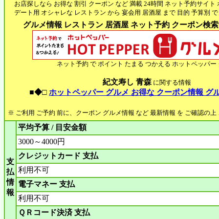
お店探しなら お得な 割引 クーポン など 満載 24時間 ネット予約サイト
デート用 オシャレな レストラン から 宴会用 居酒屋 まで 目的 予算別 で
グルメ情報 レストラン 居酒屋 ネット予約 クーポン検索 H
ネット予約 で ポイント たまる つかえる ホットペッパー
紀文寿し 青森
に関する情報
■◆□
ホットペッパー グルメ お得な クーポン情報 グ
※ ご利用 ご予約 前に、クーポン グルメ情報 など 最新情報 を ご確認の
平均予算 / 目安金額
3000～4000円
クレジットカード 支払
支
利用不可
払
情
電子マネー 支払
報
利用不可
ＱＲコード決済 支払