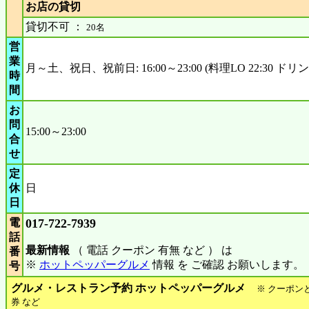
お店の貸切
貸切不可 ：
20名
営
業
月～土、祝日、祝前日: 16:00～23:00 (料理LO 22:30 ドリンク
時
間
お
問
15:00～23:00
合
せ
定
休
日
日
電
017-722-7939
話
最新情報
（ 電話 クーポン 有無 など ） は
番
※
ホットペッパーグルメ
情報 を ご確認 お願いします。
号
グルメ・レストラン予約 ホットペッパーグルメ
※ クーポン
券 など