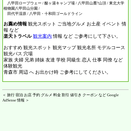
八甲田ロープウェー / 酸ヶ湯キャンプ場 / 八甲田山麓?山頂 / 東北大学
植物園八甲田山分園 /
田代平湿原 / 八甲田・十和田ゴールドライン
お薦め情報
観光スポット ご当地グルメ お土産 イベント 情
報 など
楽天トラベル
観光案内
情報 など ご参考にして下さい。
おすすめ 観光スポット 観光マップ 観光名所 モデルコース
観光バス 穴場
家族 夫婦 兄弟 姉妹 友達 学校 同級生 恋人 仕事 同僚 など
体験観光
青森市 周辺 へ お出かけ時 ご参考にしてください。
＜ 旅行 宿泊 お店 予約 グルメ 料金 割引 値引き クーポン など Google
AdSense 情報 ＞