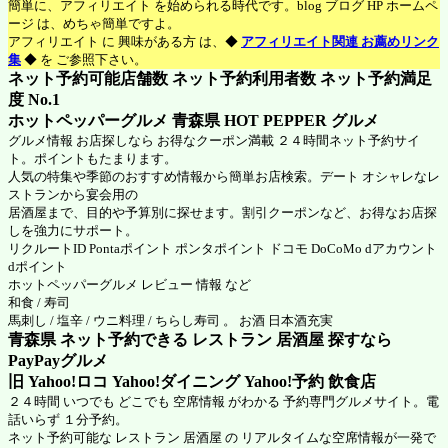
簡単に、アフィリエイト を始められる時代です。blog ブログ HP ホームペ
ージ は、めちゃ簡単ですよ。
アフィリエイト に 興味がある方 は、◆
アフィリエイト関連 お薦めリンク
集
◆ を ご参照下さい。
ネット予約可能店舗数 ネット予約利用者数 ネット予約満足
度 No.1
ホットペッパーグルメ 青森県
HOT PEPPER グルメ
グルメ情報 お店探しなら お得なクーポン満載 ２４時間ネット予約サイ
ト。ポイントもたまります。
人気の特集や季節のおすすめ情報から簡単お店検索。デート オシャレなレ
ストランから宴会用の
居酒屋まで、目的や予算別に探せます。割引クーポンなど、お得なお店探
しを強力にサポート。
リクルートID Pontaポイント ポンタポイント ドコモ DoCoMo dアカウント
dポイント
ホットペッパーグルメ
レビュー 情報 など
和食 / 寿司
馬刺し / 塩辛 / ウニ料理 / ちらし寿司 。 お酒 日本酒充実
青森県 ネット予約できる レストラン 居酒屋 探すなら
PayPayグルメ
旧 Yahoo!ロコ Yahoo!ダイニング Yahoo!予約 飲食店
２４時間 いつでも どこでも 空席情報 がわかる 予約専門グルメサイト。電
話いらず １分予約。
ネット予約可能な レストラン 居酒屋 の リアルタイムな空席情報が一発で