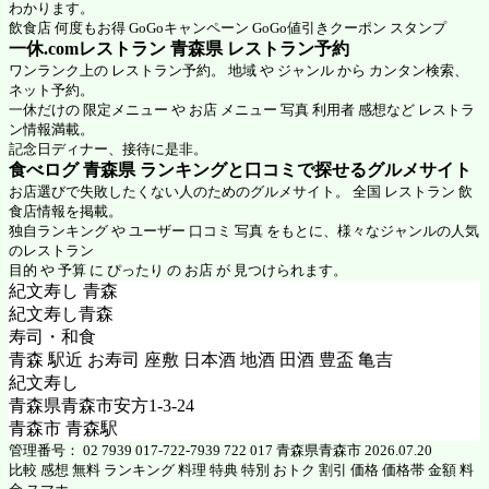
わかります。
飲食店 何度もお得 GoGoキャンペーン GoGo値引きクーポン スタンプ
一休.comレストラン 青森県
レストラン予約
ワンランク上の レストラン予約。 地域 や ジャンル から カンタン検索、
ネット予約。
一休だけの 限定メニュー や お店 メニュー 写真 利用者 感想など レストラ
ン情報満載。
記念日ディナー、接待に是非。
食べログ 青森県 ランキングと口コミで探せるグルメサイト
お店選びで失敗したくない人のためのグルメサイト。 全国 レストラン 飲
食店情報を掲載。
独自ランキング や ユーザー 口コミ 写真 をもとに、様々なジャンルの人気
のレストラン
目的 や 予算 に ぴったり の お店 が 見つけられます。
紀文寿し 青森
紀文寿し青森
寿司・和食
青森 駅近 お寿司 座敷 日本酒 地酒 田酒 豊盃 亀吉
紀文寿し
青森県青森市安方1‐3‐24
青森市 青森駅
管理番号： 02 7939 017-722-7939 722 017 青森県青森市 2026.07.20
比較 感想 無料 ランキング 料理 特典 特別 おトク 割引 価格 価格帯 金額 料