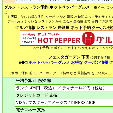
グルメ・レストラン予約 ホットペッパーグルメ
※ クーポン
ど
お店探しなら お得な 割引 クーポン など 満載 24時間 ネット予約サイト
デート用 オシャレな レストラン から 宴会用 居酒屋 まで 目的 予算別 で
グルメ情報 レストラン 居酒屋 ネット予約 クーポン検索 
ネット予約 で ポイント たまる つかえる ホットペッパ
フェスタガーデン 下田
に関する情報
■◆□
ホットペッパー グルメ お得な クーポン情報 
※ ご利用 ご予約 前に、クーポン グルメ情報 など 最新情報 を ご確認の
平均予算 / 目安金額
ランチ1429円（税込） ／ ディナー1429円（税込）
クレジットカード 支払
VISA / マスター / アメックス / DINERS / JCB
電子マネー 支払