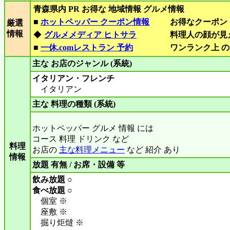
青森県内 PR お得な 地域情報 グルメ情報
■
ホットペッパー クーポン情報
お得なクーポン
厳選
情報
◆
グルメメディア ヒトサラ
料理人の顔が見
■
一休.comレストラン 予約
ワンランク上 の
主な お店のジャンル (系統)
イタリアン・フレンチ
イタリアン
主な 料理の種類 (系統)
ホットペッパー グルメ 情報 には
コース 料理 ドリンク など
料理
お店の
主な料理メニュー
など 紹介 あり
情報
放題 有無 / お席・設備 等
飲み放題 ○
食べ放題 ○
個室 ※
座敷 ※
掘り炬燵 ※