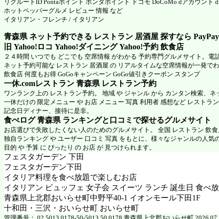
リクルートID Pontaポイント ポンタポイント ドコモ DoCoMo dアカウント
ホットペッパーグルメ
レビュー 情報 など
イタリアン・フレンチ / イタリアン
青森県 ネット予約できる レストラン 居酒屋 探すなら PayPa
旧 Yahoo!ロコ Yahoo!ダイニング Yahoo!予約 飲食店
２４時間 いつでも どこでも 空席情報 がわかる 予約専門グルメサイト。電
ネット予約可能な レストラン 居酒屋 の リアルタイムな空席情報が一発で
飲食店 何度もお得 GoGoキャンペーン GoGo値引きクーポン スタンプ
一休.comレストラン 青森県
レストラン予約
ワンランク上の レストラン予約。 地域 や ジャンル から カンタン検索、
一休だけの 限定メニュー や お店 メニュー 写真 利用者 感想など レストラ
記念日ディナー、接待に是非。
食べログ 青森県 ランキングと口コミで探せるグルメサイト
お店選びで失敗したくない人のためのグルメサイト。 全国 レストラン 飲
独自ランキング や ユーザー 口コミ 写真 をもとに、様々なジャンルの人気
目的 や 予算 に ぴったり の お店 が 見つけられます。
フェスタガーデン 下田
フェスタガーデン下田
イタリア料理を食べ放題で楽しむお店
イタリアン ビュッフェ 女子会 スイーツ ランチ 誕生日 食べ放
青森県上北郡おいらせ町中野平40‐1 イオンモール下田1F
十和田・三沢・おいらせ町 おいらせ町
管理番号： 02 5013 0178-50-5013 50 0178 青森県上北郡おいらせ町 2026.07.