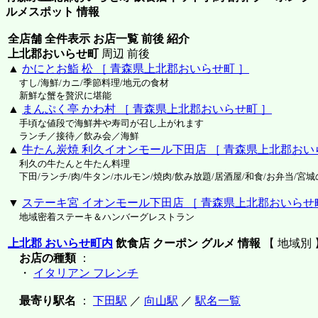
ルメスポット 情報
全店舗 全件表示 お店一覧 前後 紹介
上北郡おいらせ町
周辺 前後
▲
かにとお鮨 松 ［ 青森県上北郡おいらせ町 ］
すし/海鮮/カニ/季節料理/地元の食材
新鮮な蟹を贅沢に堪能
▲
まんぷく亭 かわ村 ［ 青森県上北郡おいらせ町 ］
手頃な値段で海鮮丼や寿司が召し上がれます
ランチ／接待／飲み会／海鮮
▲
牛たん炭焼 利久イオンモール下田店 ［ 青森県上北郡おい
利久の牛たんと牛たん料理
下田/ランチ/肉/牛タン/ホルモン/焼肉/飲み放題/居酒屋/和食/お弁当/宮
▼
ステーキ宮 イオンモール下田店 ［ 青森県上北郡おいらせ
地域密着ステーキ＆ハンバーグレストラン
上北郡 おいらせ町内
飲食店 クーポン グルメ 情報
【 地域別 
お店の種類
：
・
イタリアン フレンチ
最寄り駅名
：
下田駅
／
向山駅
／
駅名一覧