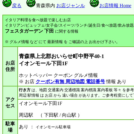
戻る
青森県内
お店ジャンル
お店情報 Home
イタリア料理を食べ放題で楽しむお店
イタリアン/ビュッフェ/女子会/スイーツ/ランチ/誕生日/食べ放題/飲み放題
フェスタガーデン 下田
に関する情報
※ グルメ情報 など にて 最新情報 を ご確認の上 お出かけ下さい。
青森県上北郡おいらせ町中野平40‐1
お店
イオンモール下田1F
住所
ホットペッパー クーポン グルメ情報
※ お店
クーポン有無 周辺地図 電話番号
情報 あり
行き方
は、地図 交通案内 交通標識 案内標識 案内看板 等々 を参
周辺 駅情報 は お店 から 遠い場合 があります。ご参考程度にし
アク
イオンモール下田1F
セス
周辺駅 （ 下田駅 / 向山駅 ）
駐車
あり ：
イオンモール駐車場
場