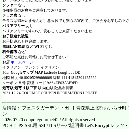
ソファー
なし
多種多様のお席をご用意しております。
テラス席
なし
テラスは御座いませんが、悪天候でも安心の室内で、ご宴会をお楽しみ下
バリアフリー
あり
バリアフリーですので、安心してご来店くださいませ
お子様連れ歓迎
お子様連れも歓迎致します。
無線LAN接続 など Wi-Fi
なし
料金備考
など
ご不明な点はお気軽にお問合せ下さい！
お店
ホームページ
イタリアン・フレンチ イタリアン
お店
Googleマップ MAP
Latitude Longitude DD
地図 経度 40.60205299666009 緯度 141.41815204425222
クーポン 番号 管理 コード 9A64EE03A3F9FD
最寄駅 最寄り駅
下田駅 向山駅 陸奥市川駅
2021-12-24 GOURMET COUPON INFORMATION UPDATE
店情報： フェスタガーデン 下田 ［ 青森県上北郡おいらせ町 ］ 
ン
2026.07.20 coupon/gourmet/02/ All rights reserved.
PC HTTPS SSL用 SSL/TLSサーバ証明書 Let's Encrypt