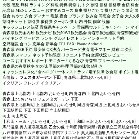
比較 感想 無料 ランキング 料理 特典 特別 おトク 割引 価格 価格帯 金額 料
記念日 MENU メニュー おすすめコース 食事 掘りごたつ 掘りこたつ 限定 限定
昼食 おやつ 夕食 ディナー 晩飯 夜食 ブランチ 飲み会 同窓会 女子会 大人の
割引チケット 割引券 優待券 クーポン券 店内 外観 個室 設備
キャッシュレス決済 青森県キャンペーン 青森県ウルトラキャンペーン マ
青森県観光案内所 観光ナビ 観光NAVI 観光協会 青森県観光施設 青森県観光
バイキング サービス ランチ グルメ レストラン インターネット予約
空席確認 合コン 忘年会 新年会 TEL FAX iPhone Android
青森県 WEB予約 最安値 QR決済 バーコード決済 電子マネー 財布 二次会
青森県 スマフォ ネット予約限定 リクエスト予約 空席状況 レビュー
コース おすすめレポート モニター / ぐるなび 青森県 フリーペーパー
青森県の春夏秋冬 旬の味 季節の料理 季節の味覚 値引き
キャッシュレス化 / 食べログ / 一休レストラン / 電子決済 飲食店 ポイント
店情報：
フェスタガーデン 下田
[ 青森県上北郡おいらせ町 ]
イタリアン フレンチ イタリアン
青森県上北郡内 上北郡内 おいらせ町内 青森内 上北内 おいらせ内
青森 上北 おいらせ フェスタガーデン 下田
青森県上北郡周辺 上北郡周辺 おいらせ町周辺 青森周辺 上北周辺 おいらせ
下田駅周辺 下田 下田周辺 向山駅周辺
向山 向山周辺
十和田・三沢・おいらせ町 おいらせ町 十和田 三沢 おいらせ町 おいらせ町
馬門温泉 奥入瀬渓流温泉 乙女の像 十和田湖(青森県) 青森県立三沢航空科学
八戸市博物館 八戸市水産科学館マリエント 奥入瀬渓流館 八食センター 奥
種差海岸 奥入瀬渓流 蕪島 十和田市現代美術館 石ヶ戸 東八甲田家族旅行村