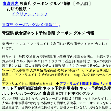
青森県内
飲食店 クーポン グルメ 情報
【 全店舗 】
お店の種類
：
・
イタリアン フレンチ
青森県 クーポン グルメ 情報 blog
青森県 飲食店ネット予約 割引 クーポン グルメ 情報
※ 当サイト には アフィリエイト を利用した 広告 宣伝 AD PR が 含まれて
います。
行き方 は、地図 交通案内 交通標識 案内看板 案内標識 を参考に、お店へ
お店の 味 グルメ 美味 等々 口コミ クチコミ 感想 評価 評判 は、個人の
言えることは、 口コミ情報 クチコミ情報 等 くちこみ を信じるかは、あ
Yahoo! 楽天市場 等 人気商品 限定商品 の 格安 特売 バーゲン 最安値 を 
簡単に、アフィリエイト を始められる時代です。blog ブログ HP ホーム
よ。
アフィリエイト に 興味がある方 は、◆
アフィリエイト関連 お薦めリンク
ネット予約可能店舗数 ネット予約利用者数 ネット予約満足度 N
ホットペッパーグルメ 青森県
HOT PEPPER グルメ
グルメ情報 お店探しなら お得なクーポン満載 ２４時間ネット予約サイト
人気の特集や季節のおすすめ情報から簡単お店検索。デート オシャレなレ
居酒屋まで、目的や予算別に探せます。割引クーポンなど、お得なお店探