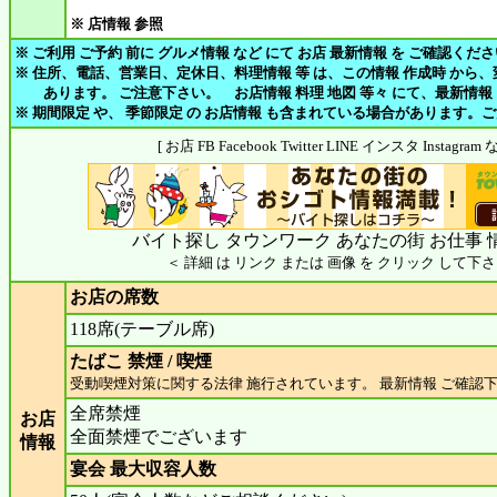
※ 店情報 参照
※ ご利用 ご予約 前に グルメ情報 など にて お店 最新情報 を ご確認くだ
※ 住所、電話、営業日、定休日、料理情報 等 は、この情報 作成時 から
あります。 ご注意下さい。 お店情報 料理 地図 等々 にて、最新情報
※ 期間限定 や、 季節限定 の お店情報 も含まれている場合があります。
[ お店 FB Facebook Twitter LINE インスタ Insta
バイト探し タウンワーク あなたの街 お仕事 
＜ 詳細 は リンク または 画像 を クリック して下さ
お店の席数
118席(テーブル席)
たばこ 禁煙 / 喫煙
受動喫煙対策に関する法律 施行されています。 最新情報 ご確認
全席禁煙
お店
全面禁煙でございます
情報
宴会 最大収容人数