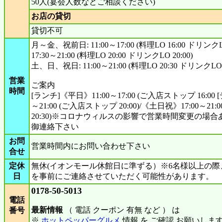
50人(宴会人数などご相談ください)
お店の貸切
貸切不可
月～金、祝前日: 11:00～17:00 (料理LO 16:00 ドリンクLO
17:30～21:00 (料理LO 20:00 ドリンクLO 20:00)
土、日、祝日: 11:00～21:00 (料理LO 20:30 ドリンクLO 2
営業
ご案内
時間
[ランチ]《平日》11:00～17:00 (ご入店ストップ 16:00
～21:00 (ご入店ストップ 20:00)/《土日祝》17:00～21
20:30)※コロナウィルスの影響で営業時間変更の場
御連絡下さい
お問
営業時間内にお問い合わせ下さい
合せ
定休
無休(イオンモール休館日に準ずる）※6名様以上の
日
を事前にご連絡させていただく可能性があります。
0178-50-5013
電話
最新情報
（ 電話 クーポン 有無 など ） は
番号
※
ホットペッパーグルメ
情報 を ご確認 お願いしま