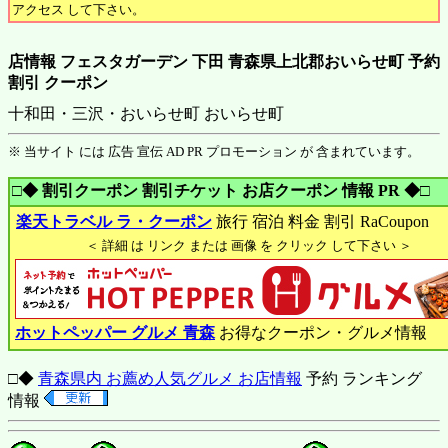
アクセス して下さい。
店情報 フェスタガーデン 下田 青森県上北郡おいらせ町 予約
割引 クーポン
十和田・三沢・おいらせ町 おいらせ町
※ 当サイト には 広告 宣伝 AD PR プロモーション が 含まれています。
□◆ 割引クーポン 割引チケット お店クーポン 情報 PR ◆□
楽天トラベル ラ・クーポン
旅行 宿泊 料金 割引 RaCoupon
＜ 詳細 は リンク または 画像 を クリック して下さい ＞
ホットペッパー グルメ 青森
お得なクーポン・グルメ情報
□◆
青森県内 お薦め人気グルメ お店情報
予約 ランキング
情報