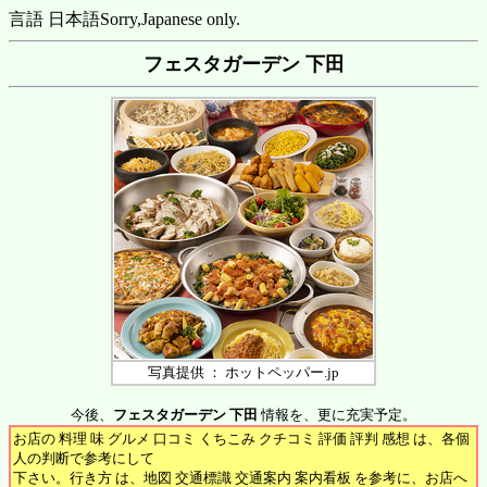
言語 日本語
Sorry,Japanese only.
フェスタガーデン 下田
写真提供 ： ホットペッパー.jp
今後、
フェスタガーデン 下田
情報を、更に充実予定。
お店の 料理 味 グルメ 口コミ くちこみ クチコミ 評価 評判 感想 は、各個
人の判断で参考にして
下さい。行き方 は、地図 交通標識 交通案内 案内看板 を参考に、お店へ