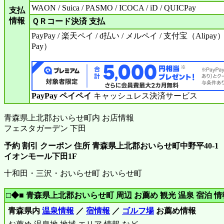
WAON / Suica / PASMO / ICOCA / iD / QUICPay
支払
情報
ＱＲコード決済 支払
PayPay / 楽天ペイ / d払い / メルペイ / 支付宝（Alipay
Pay）
PayPay ペイペイ
キャッシュレス決済サービス
青森県上北郡おいらせ町内 お店情報
フェスタガーデン 下田
予約 割引 クーポン 住所 青森県上北郡おいらせ町中野平40‐1
イオンモール下田1F
十和田・三沢・おいらせ町 おいらせ町
□◆■ 青森県上北郡おいらせ町 周辺 お薦め 観光 温泉 宿泊 情報
青森県内
温泉情報
／
宿情報
／
ゴルフ場
お薦め情報