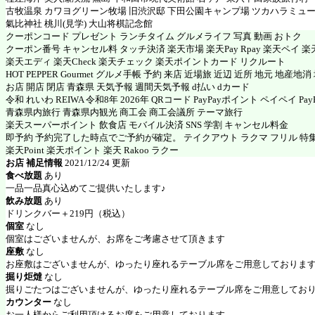
古牧温泉 カワヨグリーン牧場 旧渋沢邸 下田公園キャンプ場 ツカハラミュ
氣比神社 桃川(見学) 大山将棋記念館
クーポンコード プレゼント ランチタイム グルメライフ 写真 動画 おトク
クーポン番号 キャンセル料 タッチ決済 楽天市場 楽天Pay Rpay 楽天ペイ 楽天
楽天エディ 楽天Check 楽天チェック 楽天ポイントカード リクルート
HOT PEPPER Gourmet グルメ手帳 予約 来店 近場旅 近辺 近所 地元 地産地
お店 開店 閉店 青森県 天気予報 週間天気予報 d払い dカード
令和 れいわ REIWA 令和8年 2026年 QRコード PayPayポイント ペイペイ PayP
青森県内旅行 青森県内観光 商工会 商工会議所 テーマ旅行
楽天スーパーポイント 飲食店 モバイル決済 SNS 学割 キャンセル料金
即予約 予約完了した時点でご予約が確定。 テイクアウト ラクマ フリル 特
楽天Point 楽天ポイント 楽天 Rakoo ラクー
お店 補足情報
2021/12/24 更新
食べ放題
あり
一品一品真心込めてご提供いたします♪
飲み放題
あり
ドリンクバー＋219円（税込）
個室
なし
個室はございませんが、お席をご考慮させて頂きます
座敷
なし
お座敷はございませんが、ゆったり座れるテーブル席をご用意しておりま
掘り炬燵
なし
掘りごたつはございませんが、ゆったり座れるテーブル席をご用意してお
カウンター
なし
お一人様からご利用頂けるお席をご用意しております