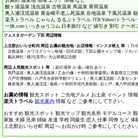
お薦め 温泉地 地域 エリア 情報 など
酸ヶ湯温泉 浅虫温泉 古牧温泉 蔦温泉 青荷温泉
奥入瀬渓流温泉 黄金崎不老ふ死温泉 谷地温泉 下風呂温泉 嶽
楽天トラベル じゃらん るるぶトラベル JTB Yahoo!トラベ
一休.com いっきゅうコム 日本旅行 など 値引き 割引 クーポ
フェスタガーデン 下田 周辺情報
上北郡おいらせ町内 周辺 お薦め観光地 / お店情報 / インスタ映え 等
（ 只今
古牧温泉 / カワヨグリーン牧場 / 旧渋沢邸 / 下田公園キャンプ場 / ツカハ
氣比神社 / 桃川(見学) / 大山将棋記念館
周辺 人気観光スポット 等
（ 紹介場所 が 遠い場合 あり ）
馬門温泉 / 奥入瀬渓流温泉 / 乙女の像 / 十和田湖(青森県) / 青森県立三沢
八戸市博物館 / 八戸市水産科学館マリエント / 奥入瀬渓流館 / 八食センター 
種差海岸 / 奥入瀬渓流 / 蕪島 / 十和田市現代美術館 / 石ヶ戸 / 東八甲田
お薦め情報
観光スポット ご当地グルメ お土産 イベント 情報
楽天トラベル
観光案内
情報 など ご参考にして下さい。
おすすめ 観光スポット 観光マップ 観光名所 モデルコース 観
家族 夫婦 兄弟 姉妹 友達 学校 同級生 恋人 仕事 同僚 など 
上北郡おいらせ町 周辺 へ お出かけ時 ご参考にしてください