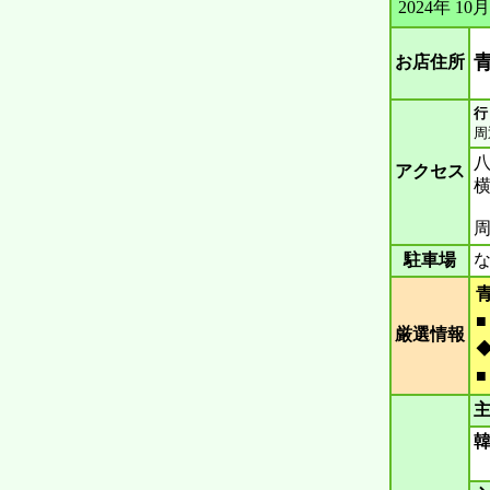
2024年 
お店住所
行
周
アクセス
周
駐車場
厳選情報
主