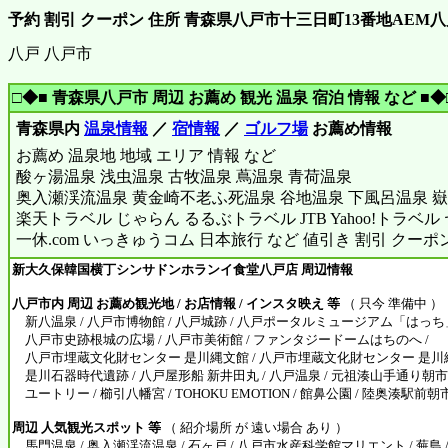
予約 割引 クーポン 住所 青森県八戸市十三日町13番地AEM
八戸 八戸市
□◆■ 青森県八戸市 周辺 お薦め 観光 温泉 宿泊 情報 など ■◆
青森県内
温泉情報
／
宿情報
／
ゴルフ場
お薦め情報
お薦め 温泉地 地域 エリア 情報 など
酸ヶ湯温泉 浅虫温泉 古牧温泉 蔦温泉 青荷温泉
奥入瀬渓流温泉 黄金崎不老ふ死温泉 谷地温泉 下風呂温泉 嶽
楽天トラベル じゃらん るるぶトラベル JTB Yahoo!トラベ
一休.com いっきゅうコム 日本旅行 など 値引き 割引 クーポ
新大久保韓国横丁シンサドンホランイ食堂八戸店 周辺情報
八戸市内 周辺 お薦め観光地 / お店情報 / インスタ映え 等
（ 只今 準備中 ）
新八温泉 / 八戸市博物館 / 八戸城跡 / 八戸ポータルミュージアム「はっち」
八戸市史跡根城の広場 / 八戸市美術館 / ファンタジードームはちのへ /
八戸市埋蔵文化財センター 是川縄文館 / 八戸市埋蔵文化財センター 是川縄
是川石器時代遺跡 / 八戸屋形船 新井田丸 / 八戸温泉 / 元祖湊山手通り朝市 
ユートリー / 櫛引八幡宮 / TOHOKU EMOTION / 館鼻公園 / 陸奥湊駅前朝
周辺 人気観光スポット 等
（ 紹介場所 が 遠い場合 あり ）
馬門温泉 / 奥入瀬渓流温泉 / 石ヶ戸 / 八戸市水産科学館マリエント / 蕪島 