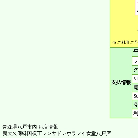
※ ご利用 ご
平
ラ
ク
V
支払情報
電
Su
Ｑ
青森県八戸市内 お店情報
新大久保韓国横丁シンサドンホランイ食堂八戸店