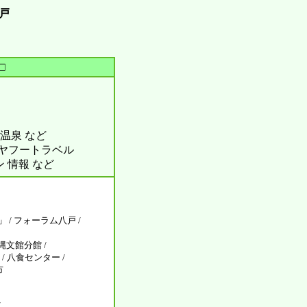
八戸
□
温泉 など
ル ヤフートラベル
ン 情報 など
 / フォーラム八戸 /
文館分館 /
/ 八食センター /
市
/