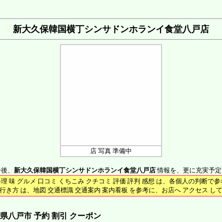
新大久保韓国横丁シンサドンホランイ食堂八戸店
店 写真 準備中
今後、
新大久保韓国横丁シンサドンホランイ食堂八戸店
情報を、更に充実予定
料理 味 グルメ 口コミ くちこみ クチコミ 評価 評判 感想 は、各個人の判断で
行き方 は、地図 交通標識 交通案内 案内看板 を参考に、お店へ アクセス し
八戸市 予約 割引 クーポン