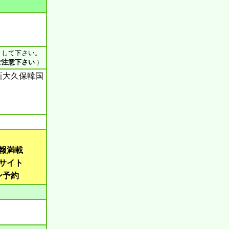
ス して下さい。
ご注意下さい
）
新大久保韓国
報満載
サイト
ン予約