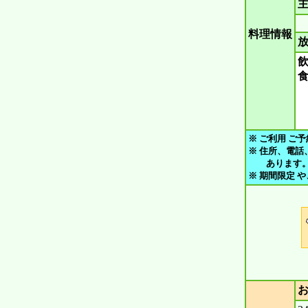
主
料理情報
放
飲
食
※ ご利用 ご予
※ 住所、電話
あります。 ご
※ 期間限定 