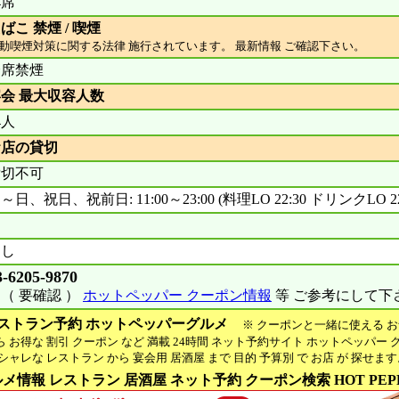
4席
ばこ 禁煙 / 喫煙
動喫煙対策に関する法律 施行されています。 最新情報 ご確認下さい。
全席禁煙
会 最大収容人数
4人
お店の貸切
貸切不可
～日、祝日、祝前日: 11:00～23:00 (料理LO 22:30 ドリンクLO 22
なし
3-6205-9870
（ 要確認 ）
ホットペッパー クーポン情報
等 ご参考にして下
ストラン予約 ホットペッパーグルメ
※ クーポンと一緒に使える お
お得な 割引 クーポン など 満載 24時間 ネット予約サイト ホットペッパー 
ャレな レストラン から 宴会用 居酒屋 まで 目的 予算別 で お店 が 探せま
メ情報 レストラン 居酒屋 ネット予約 クーポン検索 HOT PEP