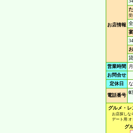
3
た
受
お店情報
宴
3
営業時間
月
お問合せ
定休日
0
電話番号
グルメ・レ
お店探しなら 
デート用 オシ
グル