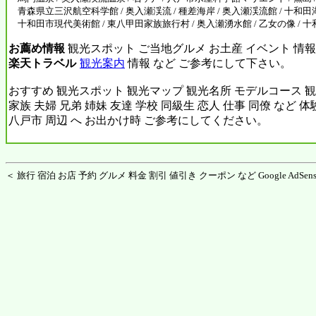
青森県立三沢航空科学館 / 奥入瀬渓流 / 種差海岸 / 奥入瀬渓流館 / 十和田湖
十和田市現代美術館 / 東八甲田家族旅行村 / 奥入瀬湧水館 / 乙女の像 /
お薦め情報
観光スポット ご当地グルメ お土産 イベント 情報
楽天トラベル
観光案内
情報 など ご参考にして下さい。
おすすめ 観光スポット 観光マップ 観光名所 モデルコース 観
家族 夫婦 兄弟 姉妹 友達 学校 同級生 恋人 仕事 同僚 など 
八戸市 周辺 へ お出かけ時 ご参考にしてください。
＜ 旅行 宿泊 お店 予約 グルメ 料金 割引 値引き クーポン など Google AdSens