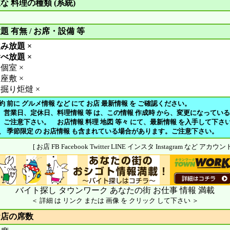
な 料理の種類 (系統)
題 有無 / お席・設備 等
み放題 ×
べ放題 ×
個室 ×
座敷 ×
掘り炬燵 ×
約 前に グルメ情報 など にて お店 最新情報 を ご確認ください。
、営業日、定休日、料理情報 等 は、この情報 作成時 から、変更になってい
注意下さい。 お店情報 料理 地図 等々 にて、最新情報 を入手して下さ
や、 季節限定 の お店情報 も含まれている場合があります。ご注意下さい。
[ お店 FB Facebook Twitter LINE インスタ Instagram など アカ
バイト探し タウンワーク あなたの街 お仕事 情報 満載
＜ 詳細 は リンク または 画像 を クリック して下さい ＞
お店の席数