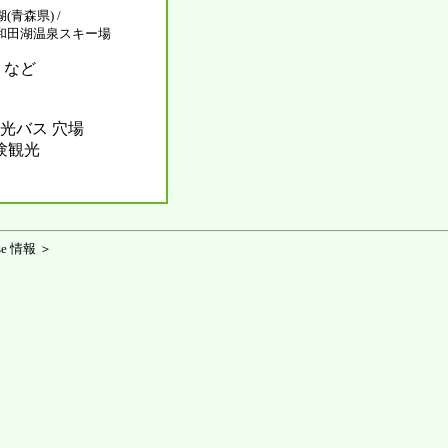
(青森県) /
 十和田湖温泉スキー場
 など
光バス 穴場
体験観光
e 情報 ＞