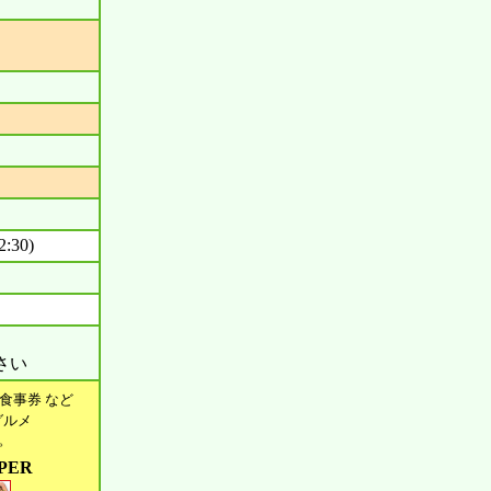
:30)
さい
食事券 など
グルメ
す。
PER