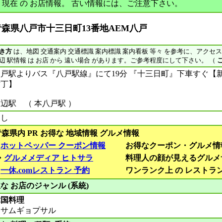
10月 現在 の お店情報。 古い情報には、ご注意下さい。
青森県八戸市十三日町13番地AEM八戸
き方
は、地図 交通案内 交通標識 案内標識 案内看板 等々 を参考に、アクセ
辺 駅情報 は お店 から 遠い場合 があります。ご参考程度にして下さい。 （
八戸駅よりバス『八戸駅線』にて19分 『十三日町』下車すぐ【
横丁】
辺駅 （ 本八戸駅 ）
なし
青森県内 PR お得な 地域情報 グルメ情報
■
ホットペッパー クーポン情報
お得なクーポン・グルメ情
◆
グルメメディア ヒトサラ
料理人の顔が見えるグルメ
■
一休.comレストラン 予約
ワンランク上 の レストラ
な お店のジャンル (系統)
韓国料理
サムギョプサル