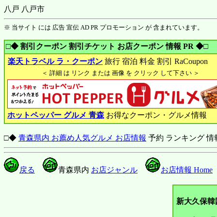
八戸 八戸市
※ 当サイト には 広告 宣伝 AD PR プロモーション が 含まれています。
□◆ 割引クーポン 割引チケット お店クーポン 情報 PR ◆□
楽天トラベル ラ・クーポン
旅行 宿泊 料金 割引 RaCoupon
＜ 詳細 は リンク または 画像 を クリック して下さい ＞
ホットペッパー グルメ 青森
お得なクーポン・グルメ情報
□◆
青森県内 お薦め人気グルメ お店情報
予約 ランキング 情
戻る
青森県内
お店ジャンル
お店情報 Home
新大久保韓