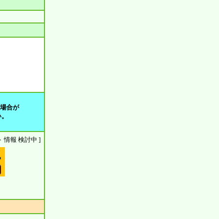
る場合が
い。
ウント 情報 検討中 ]