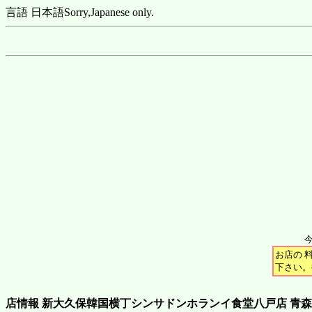
言語 日本語
Sorry,Japanese only.
お店の 
下さい。
店情報 新大久保韓国横丁シンサドンホランイ食堂八戸店 青森県