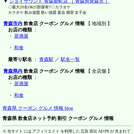
▼
ジョイサウンド 青森新町店 ［ 青森県青森市 ］
◇最大20名OKの部屋有!!◇カラオケ
カラオケ 飲み放題 歌い放題 宴会 個室 女子会
青森市内
飲食店 クーポン グルメ 情報
【 地域別 】
お店の種類
：
・
居酒屋
・
和食
最寄り駅名
：
青森駅
／
駅名一覧
青森県内
飲食店 クーポン グルメ 情報
【 全店舗 】
お店の種類
：
・
居酒屋
・
和食
青森県 クーポン グルメ 情報 blog
青森県 飲食店ネット予約 割引 クーポン グルメ 情報
※ 当サイト には アフィリエイト を利用した 広告 宣伝 AD PR が 含まれて