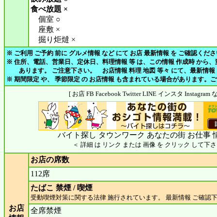
食べ放題 ×
個室 ○
座敷 ×
掘り炬燵 ×
※ ご利用 ご予約 前に グルメ情報 など にて お店 最新情報 を ご確認くだ
※ 住所、電話、営業日、定休日、料理情報 等 は、この情報 作成時 から
あります。 ご注意下さい。 お店情報 料理 地図 等々 にて、最新情報
※ 期間限定 や、 季節限定 の お店情報 も含まれている場合があります。
[ お店 FB Facebook Twitter LINE インスタ Insta
バイト探し タウンワーク あなたの街 お仕事 
＜ 詳細 は リンク または 画像 を クリック して下さ
お店の席数
112席
たばこ 禁煙 / 喫煙
受動喫煙対策に関する法律 施行されています。 最新情報 ご確認
お店
全席禁煙