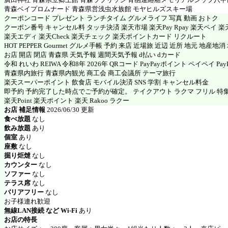
青森ベイプロムナード 青森県営浅虫水族館 モヤヒルズスキー場
クーポンコード プレゼント ランチタイム グルメライフ 写真 動画 おトク
クーポン番号 キャンセル料 タッチ決済 楽天市場 楽天Pay Rpay 楽天ペイ 楽天
楽天エディ 楽天Check 楽天チェック 楽天ポイントカード リクルート
HOT PEPPER Gourmet グルメ手帳 予約 来店 近場旅 近辺 近所 地元 地産地
お店 開店 閉店 青森県 天気予報 週間天気予報 d払い dカード
令和 れいわ REIWA 令和8年 2026年 QRコード PayPayポイント ペイペイ PayP
青森県内旅行 青森県内観光 商工会 商工会議所 テーマ旅行
楽天スーパーポイント 飲食店 モバイル決済 SNS 学割 キャンセル料金
即予約 予約完了した時点でご予約が確定。 テイクアウト ラクマ フリル 特
楽天Point 楽天ポイント 楽天 Rakoo ラクー
お店 補足情報
2026/06/30 更新
食べ放題
なし
飲み放題
あり
個室
あり
座敷
なし
掘り炬燵
なし
カウンター
なし
ソファー
なし
テラス席
なし
バリアフリー
なし
お子様連れ歓迎
無線LAN接続 など Wi-Fi
あり
お店の特長