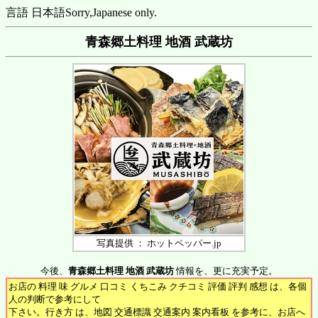
言語 日本語
Sorry,Japanese only.
青森郷土料理 地酒 武蔵坊
写真提供 ： ホットペッパー.jp
今後、
青森郷土料理 地酒 武蔵坊
情報を、更に充実予定。
お店の 料理 味 グルメ 口コミ くちこみ クチコミ 評価 評判 感想 は、各個
人の判断で参考にして
下さい。行き方 は、地図 交通標識 交通案内 案内看板 を参考に、お店へ