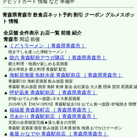
デビットカード 情報 など 準備中
青森県青森市 飲食店ネット予約 割引 クーポン グルメスポッ
ト 情報
全店舗 全件表示 お店一覧 前後 紹介
青森市
周辺 前後
▲
くどうラーメン ［ 青森県青森市 ］
焼き干しを使った津軽ラーメン！
▲
助六 青森駅前アウガ隣店 ［ 青森県青森市 ］
郷土料理・地酒が楽しめる居酒屋
炭火串焼き 郷土料理 青森駅 駅近
▲
海鮮居酒屋 魚鮮水産 青森駅前店 ［ 青森県青森市 ］
青森駅5分 海鮮居酒屋 飲み放題 個室
青森駅 飲み放題 個室 海鮮 刺身 宴会 会社宴会 大人数 団体 貸切 居酒屋 
▲
呼炉凪来 青森駅前店 ［ 青森県青森市 ］
炉端×おでんの食べ放題♪ネオ大衆居酒屋
2026年5月【NEW OPEN】青森駅徒歩3分 おでん食べ放題×炉端焼き 喫
▲
福福屋 青森新町店 ［ 青森県青森市 ］
▲
月あかり 青森駅前店 ［ 青森県青森市 ］
充実の全席個室完備★落ち着きの空間
青森駅 居酒屋 個室 飲み放題 日本酒 鮮魚 地酒 おでかけクーポン
▲
奏屋 かなでや 青森駅前店 ［ 青森県青森市 ］