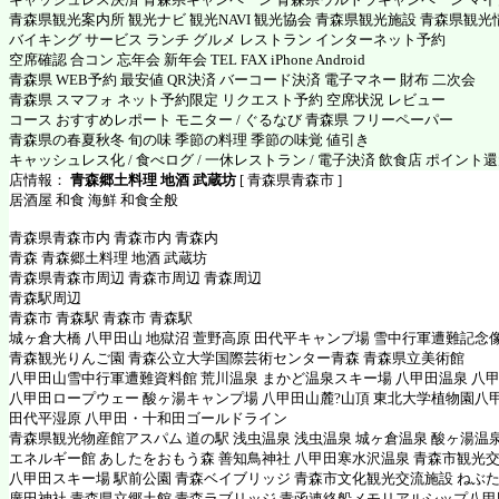
青森県観光案内所 観光ナビ 観光NAVI 観光協会 青森県観光施設 青森県観光
バイキング サービス ランチ グルメ レストラン インターネット予約
空席確認 合コン 忘年会 新年会 TEL FAX iPhone Android
青森県 WEB予約 最安値 QR決済 バーコード決済 電子マネー 財布 二次会
青森県 スマフォ ネット予約限定 リクエスト予約 空席状況 レビュー
コース おすすめレポート モニター / ぐるなび 青森県 フリーペーパー
青森県の春夏秋冬 旬の味 季節の料理 季節の味覚 値引き
キャッシュレス化 / 食べログ / 一休レストラン / 電子決済 飲食店 ポイント
店情報：
青森郷土料理 地酒 武蔵坊
[ 青森県青森市 ]
居酒屋 和食 海鮮 和食全般
青森県青森市内 青森市内 青森内
青森 青森郷土料理 地酒 武蔵坊
青森県青森市周辺 青森市周辺 青森周辺
青森駅周辺
青森市 青森駅 青森市 青森駅
城ヶ倉大橋 八甲田山 地獄沼 萱野高原 田代平キャンプ場 雪中行軍遭難記念
青森観光りんご園 青森公立大学国際芸術センター青森 青森県立美術館
八甲田山雪中行軍遭難資料館 荒川温泉 まかど温泉スキー場 八甲田温泉 八
八甲田ロープウェー 酸ヶ湯キャンプ場 八甲田山麓?山頂 東北大学植物園八
田代平湿原 八甲田・十和田ゴールドライン
青森県観光物産館アスパム 道の駅 浅虫温泉 浅虫温泉 城ヶ倉温泉 酸ヶ湯温
エネルギー館 あしたをおもう森 善知鳥神社 八甲田寒水沢温泉 青森市観光
八甲田スキー場 駅前公園 青森ベイブリッジ 青森市文化観光交流施設 ねぶた
廣田神社 青森県立郷土館 青森ラブリッジ 青函連絡船メモリアルシップ八甲