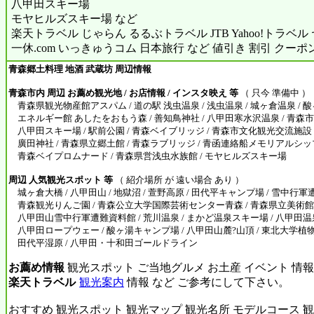
八甲田スキー場
モヤヒルズスキー場 など
楽天トラベル じゃらん るるぶトラベル JTB Yahoo!トラベ
一休.com いっきゅうコム 日本旅行 など 値引き 割引 クーポ
青森郷土料理 地酒 武蔵坊 周辺情報
青森市内 周辺 お薦め観光地 / お店情報 / インスタ映え 等
（ 只今 準備中 ）
青森県観光物産館アスパム / 道の駅 浅虫温泉 / 浅虫温泉 / 城ヶ倉温泉 / 酸
エネルギー館 あしたをおもう森 / 善知鳥神社 / 八甲田寒水沢温泉 / 青森
八甲田スキー場 / 駅前公園 / 青森ベイブリッジ / 青森市文化観光交流施設 
廣田神社 / 青森県立郷土館 / 青森ラブリッジ / 青函連絡船メモリアルシッ
青森ベイプロムナード / 青森県営浅虫水族館 / モヤヒルズスキー場
周辺 人気観光スポット 等
（ 紹介場所 が 遠い場合 あり ）
城ヶ倉大橋 / 八甲田山 / 地獄沼 / 萱野高原 / 田代平キャンプ場 / 雪中行軍
青森観光りんご園 / 青森公立大学国際芸術センター青森 / 青森県立美術館 
八甲田山雪中行軍遭難資料館 / 荒川温泉 / まかど温泉スキー場 / 八甲田温泉
八甲田ロープウェー / 酸ヶ湯キャンプ場 / 八甲田山麓?山頂 / 東北大学植
田代平湿原 / 八甲田・十和田ゴールドライン
お薦め情報
観光スポット ご当地グルメ お土産 イベント 情報
楽天トラベル
観光案内
情報 など ご参考にして下さい。
おすすめ 観光スポット 観光マップ 観光名所 モデルコース 観