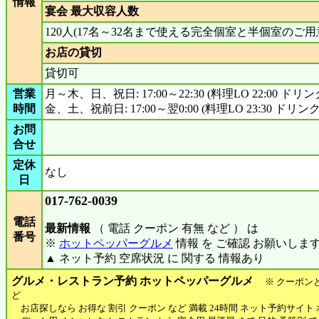
情報
宴会 最大収容人数
120人(17名～32名まで使える完全個室と半個室のご
お店の貸切
貸切可
営業
月～木、日、祝日: 17:00～22:30 (料理LO 22:00 ドリンクL
時間
金、土、祝前日: 17:00～翌0:00 (料理LO 23:30 ドリンクLO
お問
合せ
定休
なし
日
017-762-0039
電話
最新情報
（ 電話 クーポン 有無 など ） は
番号
※
ホットペッパーグルメ
情報 を ご確認 お願いしま
▲ ネット予約 空席状況 に 関する 情報あり
グルメ・レストラン予約 ホットペッパーグルメ
※ クーポン
ど
お店探しなら お得な 割引 クーポン など 満載 24時間 ネット予約サイト