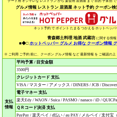
デート用 オシャレな レストラン から 宴会用 居酒屋 まで 目的 予算別 で
グルメ情報 レストラン 居酒屋 ネット予約 クーポン検索 
ネット予約 で ポイント たまる つかえる ホットペッパ
青森郷土料理 地酒 武蔵坊
に関する情報
■◆□
ホットペッパー グルメ お得な クーポン情報 
※ ご利用 ご予約 前に、クーポン グルメ情報 など 最新情報 を ご確認の
平均予算 / 目安金額
3500円
クレジットカード 支払
VISA / マスター / アメックス / DINERS / JCB / Discover
電子マネー 支払
楽天Edy / WAON / Suica / PASMO / nanaco / iD / QUICPa
支払
情報
ＱＲコード決済 支払
PayPay / 楽天ペイ / d払い / au PAY / メルペイ / 支付宝