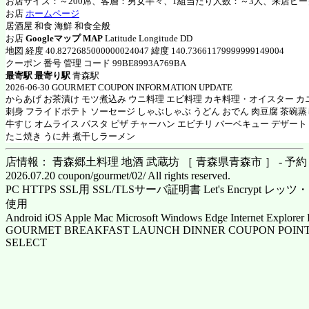
お店サイズ：～200席、客層：男女半々、1組当たり人数：～3人、来店ピー
お店
ホームページ
居酒屋 和食 海鮮 和食全般
お店
Googleマップ MAP
Latitude Longitude DD
地図 経度 40.8272685000000024047 緯度 140.73661179999999149004
クーポン 番号 管理 コード 99BE8993A769BA
最寄駅 最寄り駅
青森駅
2026-06-30 GOURMET COUPON INFORMATION UPDATE
からあげ お茶漬け モツ煮込み ウニ料理 エビ料理 カキ料理・オイスター カ
刺身 フライドポテト ソーセージ しゃぶしゃぶ うどん おでん 肉豆腐 茶碗蒸
牛すじ オムライス パスタ ピザ チャーハン エビチリ バーベキュー デザート
たこ焼き うに丼 煮干しラーメン
店情報： 青森郷土料理 地酒 武蔵坊 ［ 青森県青森市 ］ - 予約
2026.07.20 coupon/gourmet/02/ All rights reserved.
PC HTTPS SSL用 SSL/TLSサーバ証明書 Let's Encrypt
使用
Android iOS Apple Mac Microsoft Windows Edge Internet Explorer 
GOURMET BREAKFAST LAUNCH DINNER COUPON POINT
SELECT