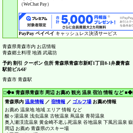
（WeChat Pay）
PayPay ペイペイ
キャッシュレス決済サービス
青森県青森市内 お店情報
青森郷土料理 地酒 武蔵坊
予約 割引 クーポン 住所 青森県青森市新町1丁目8-1弁慶青森
駅前ビル6F
青森市 青森駅
□◆■ 青森県青森市 周辺 お薦め 観光 温泉 宿泊 情報 など ■◆
青森県内
温泉情報
／
宿情報
／
ゴルフ場
お薦め情報
お薦め 温泉地 地域 エリア 情報 など
酸ヶ湯温泉 浅虫温泉 古牧温泉 蔦温泉 青荷温泉
奥入瀬渓流温泉 黄金崎不老ふ死温泉 谷地温泉 下風呂温泉 嶽
周辺 お薦め 青森県のスキー場