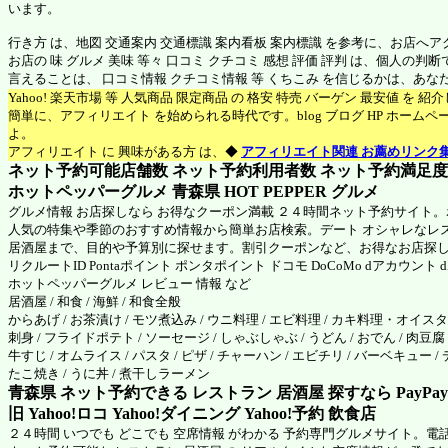
います。
行き方 は、地図 交通案内 交通標識 案内看板 案内標識 を参考に、お店へ
お店の 味 グルメ 美味 等々 口コミ クチコミ 感想 評価 評判 は、個人の
言えることは、 口コミ情報 クチコミ情報 等 くちこみ を信じるかは、あ
Yahoo! 楽天市場 等 人気商品 限定商品 の 格安 特売 バーゲン 最安値 を 
簡単に、アフィリエイト を始められる時代です。blog ブログ HP ホーム
よ。
アフィリエイト に 興味がある方 は、◆
アフィリエイト関連 お薦めリンク
ネット予約可能店舗数 ネット予約利用者数 ネット予約満足度 N
ホットペッパーグルメ 青森県
HOT PEPPER グルメ
グルメ情報 お店探しなら お得なクーポン満載 ２４時間ネット予約サイト
人気の特集や季節のおすすめ情報から簡単お店検索。デート オシャレなレ
居酒屋まで、目的や予算別に探せます。割引クーポンなど、お得なお店探
リクルートID Pontaポイント ポンタポイント ドコモ DoCoMo dアカウント
ホットペッパーグルメ
レビュー 情報 など
居酒屋 / 和食 / 海鮮 / 和食全般
からあげ / お茶漬け / モツ煮込み / ウニ料理 / エビ料理 / カキ料理・オイスター
刺身 / フライドポテト / ソーセージ / しゃぶしゃぶ / うどん / おでん / 肉豆腐 
牛すじ / オムライス / パスタ / ピザ / チャーハン / エビチリ / バーベキュー / 
たこ焼き / うに丼 / 煮干しラーメン
青森県 ネット予約できる レストラン 居酒屋 探すなら PayPa
旧 Yahoo!ロコ Yahoo!ダイニング Yahoo!予約 飲食店
２４時間 いつでも どこでも 空席情報 がわかる 予約専門グルメサイト。電