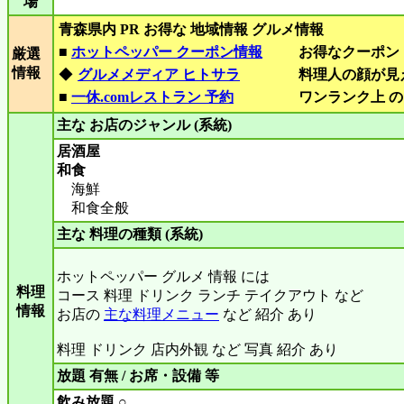
場
青森県内 PR お得な 地域情報 グルメ情報
■
ホットペッパー クーポン情報
お得なクーポン
厳選
情報
◆
グルメメディア ヒトサラ
料理人の顔が見
■
一休.comレストラン 予約
ワンランク上 の
主な お店のジャンル (系統)
居酒屋
和食
海鮮
和食全般
主な 料理の種類 (系統)
ホットペッパー グルメ 情報 には
料理
コース 料理 ドリンク ランチ テイクアウト など
情報
お店の
主な料理メニュー
など 紹介 あり
料理 ドリンク 店内外観 など 写真 紹介 あり
放題 有無 / お席・設備 等
飲み放題 ○