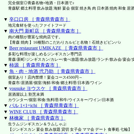
完全個室◎青森名物×地酒・日本酒で♪
青森駅 郷土料理 飲み放題 海鮮 宴会 個室 焼き鳥 肉 日本酒 焼肉 和食 居
▼
辛口口房 ［ 青森県青森市 ］
地元食材を使ったファイトフード
▼
南大門 新町店 ［ 青森県青森市 ］
肉の種類が豊富な焼肉店です。
【青森 焼肉 】16種類のこだわりカルビと名物！石焼きビビンバ♪
▼
Beer restaurant UMIKAZE ［ 青森県青森市 ］
多彩な料理が楽しめるジンギスカン専門店
青森/新町/ジンギスカン/カレー/食べ放題/飲み放題/ランチ/飲み会/宴会/
▼
柿源 ［ 青森県青森市 ］
▼
魚・肉・地酒 弐乃助 ［ 青森県青森市 ］
個室あり！店内禁煙！宴会コース4500円～
青森市/居酒屋/個室/海鮮/和食/郷土料理/日本酒/ワイン
▼
yousuke ヨウスケ ［ 青森県青森市 ］
居酒屋以上 割烹未満
カウンター/個室/和食/魚料理/和牛/ウイスキー/ワイン/日本酒
▼
バル 1×1=ichi ［ 青森県青森市 ］
▼
WINE CLUB ［ 青森県青森市 ］
▼
林檎家 ［ 青森県青森市 ］
生ラムジンギスカン＆ラムしゃぶ
【ジンギスカン 宴会 飲み放題 貸切 女子会 ママ会 デート 食事処 七輪】