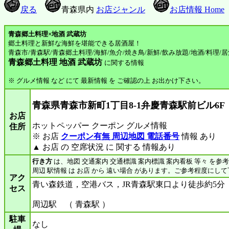
戻る
青森県内
お店ジャンル
お店情報 Home
青森郷土料理×地酒 武蔵坊
郷土料理と新鮮な海鮮を堪能できる居酒屋！
青森市/青森駅/青森郷土料理/海鮮/魚介/焼き鳥/新鮮/飲み放題/地酒/料理/
青森郷土料理 地酒 武蔵坊
に関する情報
※ グルメ情報 など にて 最新情報 を ご確認の上 お出かけ下さい。
青森県青森市新町1丁目8-1弁慶青森駅前ビル6F
お店
ホットペッパー クーポン グルメ情報
住所
※ お店
クーポン有無 周辺地図 電話番号
情報 あり
▲ お店 の 空席状況 に 関する 情報あり
行き方
は、地図 交通案内 交通標識 案内標識 案内看板 等々 を参
周辺 駅情報 は お店 から 遠い場合 があります。ご参考程度にし
アク
青い森鉄道，空港バス，JR青森駅東口より徒歩約5分
セス
周辺駅 （ 青森駅 ）
駐車
なし