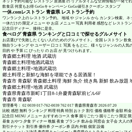
ネット予約可能な レストラン 居酒屋 の リアルタイムな空席情報が一発で
飲食店 何度もお得 GoGoキャンペーン GoGo値引きクーポン スタンプ
一休.comレストラン 青森県
レストラン予約
ワンランク上の レストラン予約。 地域 や ジャンル から カンタン検索、
一休だけの 限定メニュー や お店 メニュー 写真 利用者 感想など レストラ
記念日ディナー、接待に是非。
食べログ 青森県 ランキングと口コミで探せるグルメサイト
お店選びで失敗したくない人のためのグルメサイト。 全国 レストラン 飲
独自ランキング や ユーザー 口コミ 写真 をもとに、様々なジャンルの人気
目的 や 予算 に ぴったり の お店 が 見つけられます。
青森郷土料理 地酒 武蔵坊
青森郷土料理地酒武蔵坊
青森郷土料理×地酒武蔵坊
郷土料理と新鮮な海鮮を堪能できる居酒屋！
青森市 青森駅 青森郷土料理 海鮮 魚介 焼き鳥 新鮮 飲み放題 
青森郷土料理×地酒 武蔵坊
青森県青森市新町1丁目8-1弁慶青森駅前ビル6F
青森市 青森駅
管理番号： 02 0039 017-762-0039 762 017 青森県青森市 2026.07.20
比較 感想 無料 ランキング 料理 特典 特別 おトク 割引 価格 価格帯 金額 料
記念日 MENU メニュー おすすめコース 食事 掘りごたつ 掘りこたつ 限定 限定
昼食 おやつ 夕食 ディナー 晩飯 夜食 ブランチ 飲み会 同窓会 女子会 大人の
割引チケット 割引券 優待券 クーポン券 店内 外観 個室 設備
キャッシュレス決済 青森県キャンペーン 青森県ウルトラキャンペーン マ