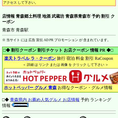
アクセス して下さい。
店情報 青森郷土料理 地酒 武蔵坊 青森県青森市 予約 割引 ク
ーポン
青森市 青森駅
※ 当サイト には 広告 宣伝 AD PR プロモーション が 含まれています。
□◆ 割引クーポン 割引チケット お店クーポン 情報 PR ◆□
楽天トラベル ラ・クーポン
旅行 宿泊 料金 割引 RaCoupon
＜ 詳細 は リンク または 画像 を クリック して下さい ＞
ホットペッパー グルメ 青森
お得なクーポン・グルメ情報
□◆
青森県内 お薦め人気グルメ お店情報
予約 ランキング
情報