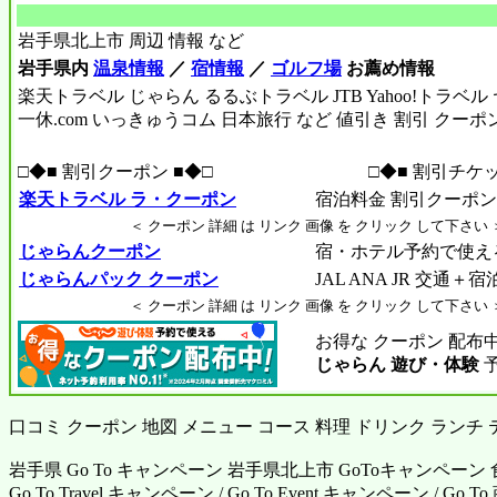
岩手県北上市 周辺 情報 など
岩手県内
温泉情報
／
宿情報
／
ゴルフ場
お薦め情報
楽天トラベル じゃらん るるぶトラベル JTB Yahoo!トラベ
一休.com いっきゅうコム 日本旅行 など 値引き 割引 クーポ
□◆■ 割引クーポン ■◆□
□◆■ 割引チケッ
楽天トラベル ラ・クーポン
宿泊料金 割引クーポン R
＜ クーポン 詳細 は リンク 画像 を クリック して下さい 
じゃらんクーポン
宿・ホテル予約で使え
じゃらんパック クーポン
JAL ANA JR 交通＋
＜ クーポン 詳細 は リンク 画像 を クリック して下さい 
お得な クーポン 配布
じゃらん 遊び・体験
口コミ クーポン 地図 メニュー コース 料理 ドリンク ランチ
岩手県 Go To キャンペーン 岩手県北上市 GoToキャンペーン
Go To Travel キャンペーン / Go To Event キャンペーン / G