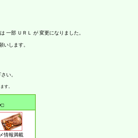
。
 一部 ＵＲＬ が 変更になりました。
お願いします。
下さい。
います。
□
メ情報満載