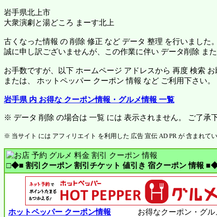
岩手県北上市
大衆演劇と湯どころ まーす北上
古くなった情報 の 削除 修正 など データ 整理 を行いました
誠に申し訳ございませんが、この作業に伴い データ削除 または
お手数ですが、以下 ホームページ アドレスから 再度 検索 
または、 ホットペッパー クーポン 情報 など ご利用下さい。
岩手県 内 お得な クーポン情報・グルメ情報 一覧
※ データ 削除 の場合は 一覧 には 表示されません。 ご了承
※ 当サイト には アフィリエイト を利用した 広告 宣伝 AD PR が 含まれて
□◆■ 割引クーポン 割引チケット 値引き 宿クーポン 情報 ■◆
ホットペッパー クーポン情報
お得なクーポン・グル