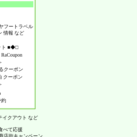
ル ヤフートラベル
ン 情報 など
ト ■◆□
aCoupon
＞
るクーポン
宿泊 クーポン
＞
中
予約
 テイクアウト など
 食べて応援
o To 商店街キャンペーン