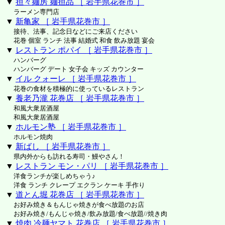
▼
担々麺房 麺担品 ［ 岩手県花巻市 ］
ラーメン専門店
▼
新亀家 ［ 岩手県花巻市 ］
接待、法事、記念日などにご来店ください
花巻 個室 ランチ 法事 結婚式 和食 飲み放題 宴会
▼
レストラン ポパイ ［ 岩手県花巻市 ］
ハンバーグ
ハンバーグ デート 女子会 キッズ カウンター
▼
イル クォーレ ［ 岩手県花巻市 ］
花巻の食材を積極的に使っているレストラン
▼
養老乃瀧 花巻店 ［ 岩手県花巻市 ］
和風大衆居酒屋
和風大衆居酒屋
▼
ホルモン塾 ［ 岩手県花巻市 ］
ホルモン焼肉
▼
新ばし ［ 岩手県花巻市 ］
県内外からも訪れる寿司・鰻やさん！
▼
レストラン モン・パリ ［ 岩手県花巻市 ］
洋食ランチが楽しめちゃう♪
洋食 ランチ クレープ エクラン ケーキ 手作り
▼
道とん堀 花巻店 ［ 岩手県花巻市 ］
お好み焼き＆もんじゃ焼きが食べ放題のお店
お好み焼き/もんじゃ焼き/飲み放題/食べ放題//焼き肉
▼
焼肉 冷麺ヤマト 花巻店 ［ 岩手県花巻市 ］