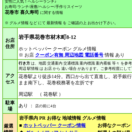
女性に人気！ヘルシーランチ♪
お寿司/ランチ/座敷/ヘルシー/手作りスイーツ
花巻市 喜久寿司
に関する情報
※ グルメ情報 など にて 最新情報 を ご確認の上 お出かけ下さい。
岩手県花巻市材木町8-12
お店
住所
ホットペッパー クーポン グルメ情報
※ お店
クーポン有無 周辺地図 電話番号
情報 あり
行き方
は、地図 交通案内 交通標識 案内標識 案内看板 等々 を参
周辺 駅情報 は お店 から 遠い場合 があります。ご参考程度にし
アク
花巻駅より徒歩14分。西口から出て直進し、岩手銀
セス
まま南下し、花巻税務署を左折です
周辺駅 （ 花巻駅 ）
駐車
あり ：
店の前に4台
場
岩手県内 PR お得な 地域情報 グルメ情報
■
ホットペッパー クーポン情報
お得なクーポン
厳選