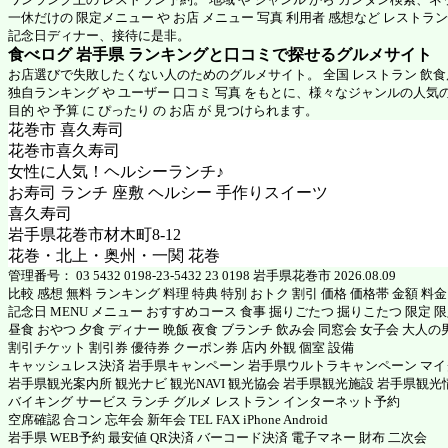
一休だけの 限定メニュー や お店 メニュー 写真 利用者 感想など レストラ
記念日ディナー、接待に是非。
食べログ 岩手県 ランキングと口コミで探せるグルメサイト
お店選びで失敗したくない人のためのグルメサイト。 全国 レストラン 飲
独自ランキング や ユーザー 口コミ 写真 をもとに、様々なジャンルの人気
目的 や 予算 に ぴったり の お店 が 見つけられます。
花巻市 喜久寿司
花巻市喜久寿司
女性に人気！ヘルシーランチ♪
お寿司 ランチ 座敷 ヘルシー 手作りスイーツ
喜久寿司
岩手県花巻市材木町8-12
花巻・北上・奥州・一関 花巻
管理番号： 03 5432 0198-23-5432 23 0198 岩手県花巻市 2026.08.09
比較 感想 無料 ランキング 料理 特典 特別 おトク 割引 価格 価格帯 金額 料
記念日 MENU メニュー おすすめコース 食事 掘りごたつ 掘りこたつ 限定 限定
昼食 おやつ 夕食 ディナー 晩飯 夜食 ブランチ 飲み会 同窓会 女子会 大人の
割引チケット 割引券 優待券 クーポン券 店内 外観 個室 設備
キャッシュレス決済 岩手県キャンペーン 岩手県ウルトラキャンペーン マ
岩手県観光案内所 観光ナビ 観光NAVI 観光協会 岩手県観光施設 岩手県観光
バイキング サービス ランチ グルメ レストラン インターネット予約
空席確認 合コン 忘年会 新年会 TEL FAX iPhone Android
岩手県 WEB予約 最安値 QR決済 バーコード決済 電子マネー 財布 二次会