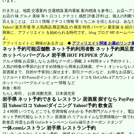
います。
行き方 は、地図 交通案内 交通標識 案内看板 案内標識 を参考に、お店へ
お店の 味 グルメ 美味 等々 口コミ クチコミ 感想 評価 評判 は、個人の
言えることは、 口コミ情報 クチコミ情報 等 くちこみ を信じるかは、あ
Yahoo! 楽天市場 等 人気商品 限定商品 の 格安 特売 バーゲン 最安値 を 
簡単に、アフィリエイト を始められる時代です。blog ブログ HP ホーム
よ。
アフィリエイト に 興味がある方 は、◆
アフィリエイト関連 お薦めリンク
ネット予約可能店舗数 ネット予約利用者数 ネット予約満足度 N
ホットペッパーグルメ 岩手県
HOT PEPPER グルメ
グルメ情報 お店探しなら お得なクーポン満載 ２４時間ネット予約サイト
人気の特集や季節のおすすめ情報から簡単お店検索。デート オシャレなレ
居酒屋まで、目的や予算別に探せます。割引クーポンなど、お得なお店探
リクルートID Pontaポイント ポンタポイント ドコモ DoCoMo dアカウント
ホットペッパーグルメ
レビュー 情報 など
和食 / 寿司
ちらし寿司 。 お酒 焼酎充実、日本酒充実
岩手県 ネット予約できる レストラン 居酒屋 探すなら PayPa
旧 Yahoo!ロコ Yahoo!ダイニング Yahoo!予約 飲食店
２４時間 いつでも どこでも 空席情報 がわかる 予約専門グルメサイト。電
ネット予約可能な レストラン 居酒屋 の リアルタイムな空席情報が一発で
飲食店 何度もお得 GoGoキャンペーン GoGo値引きクーポン スタンプ
一休.comレストラン 岩手県
レストラン予約
ワンランク上の レストラン予約。 地域 や ジャンル から カンタン検索、