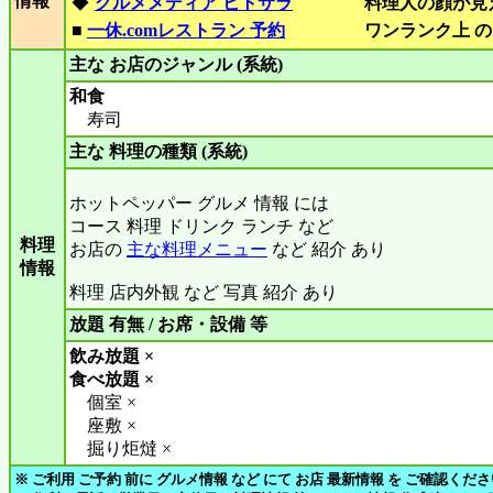
情報
◆
グルメメディア ヒトサラ
料理人の顔が見
■
一休.comレストラン 予約
ワンランク上 の
主な お店のジャンル (系統)
和食
寿司
主な 料理の種類 (系統)
ホットペッパー グルメ 情報 には
コース 料理 ドリンク ランチ など
料理
お店の
主な料理メニュー
など 紹介 あり
情報
料理 店内外観 など 写真 紹介 あり
放題 有無 / お席・設備 等
飲み放題 ×
食べ放題 ×
個室 ×
座敷 ×
掘り炬燵 ×
※ ご利用 ご予約 前に グルメ情報 など にて お店 最新情報 を ご確認くだ