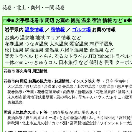
花巻・北上・奥州・一関 花巻
□◆■ 岩手県花巻市 周辺 お薦め 観光 温泉 宿泊 情報 など ■◆
岩手県内
温泉情報
／
宿情報
／
ゴルフ場
お薦め情報
お薦め 温泉地 地域 エリア 情報 など
花巻温泉 つなぎ温泉 大沢温泉 鶯宿温泉 志戸平温泉
松川温泉 網張温泉 鉛温泉 八幡平温泉郷 台温泉 など
楽天トラベル じゃらん るるぶトラベル JTB Yahoo!トラベ
一休.com いっきゅうコム 日本旅行 など 値引き 割引 クーポ
花巻市 喜久寿司 周辺情報
花巻市内 周辺 お薦め観光地 / お店情報 / インスタ映え 等
（ 只今 準備中 ）
大沢温泉 / 渡り温泉 / 台温泉 / 金矢温泉 / 山の神温泉 / 花巻温泉 / 志戸平温
花巻温泉バラ園 / 花巻南温泉峡 / 鉛温泉 / 新鉛温泉 / 花巻温泉郷 / 釜淵の滝
未来都市銀河地球鉄道壁画 / 風の鳴る林 / 母ちゃんハウス だぁすこ / 銀河ポ
東和温泉
周辺 人気観光スポット 等
（ 紹介場所 が 遠い場合 あり ）
夏油温泉 / 夏油高原スキー場 / とおの物語の館 / みちのく民俗村 / 宮沢賢
錦秋湖 / 北上市立鬼の館 / カッパ淵 / 宮沢賢治記念館 / ワインシャトー大