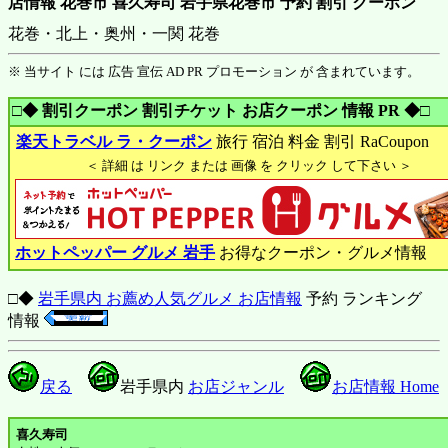
店情報 花巻市 喜久寿司 岩手県花巻市 予約 割引 クーポン
花巻・北上・奥州・一関 花巻
※ 当サイト には 広告 宣伝 AD PR プロモーション が 含まれています。
□◆ 割引クーポン 割引チケット お店クーポン 情報 PR ◆□
楽天トラベル ラ・クーポン
旅行 宿泊 料金 割引 RaCoupon
＜ 詳細 は リンク または 画像 を クリック して下さい ＞
ホットペッパー グルメ 岩手
お得なクーポン・グルメ情報
□◆
岩手県内 お薦め人気グルメ お店情報
予約 ランキング
情報
戻る
岩手県内
お店ジャンル
お店情報 Home
喜久寿司