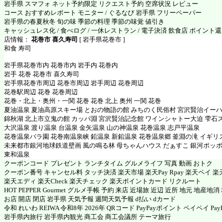
岩手県 スマフォ ネット予約限定 リクエスト予約 空席状況 レビュー
コース おすすめレポート モニター / ぐるなび 岩手県 フリーペーパー
岩手県の春夏秋冬 旬の味 季節の料理 季節の味覚 値引き
キャッシュレス化 / 食べログ / 一休レストラン / 電子決済 飲食店 ポイント
店情報：
花巻市 喜久寿司
[ 岩手県花巻市 ]
和食 寿司
岩手県花巻市内 花巻市内 岩手内 花巻内
岩手 花巻 花巻市 喜久寿司
岩手県花巻市周辺 花巻市周辺 岩手周辺 花巻周辺
花巻駅周辺 花巻 花巻周辺
花巻・北上・奥州・一関 花巻 花巻 北上 奥州 一関 花巻
夏油温泉 夏油高原スキー場 とおの物語の館 みちのく民俗村 宮沢賢治イー
錦秋湖 北上市立鬼の館 カッパ淵 宮沢賢治記念館 ワインシャトー大迫 雫石
大沢温泉 渡り温泉 台温泉 金矢温泉 山の神温泉 花巻温泉 志戸平温泉
花巻温泉バラ園 花巻南温泉峡 鉛温泉 新鉛温泉 花巻温泉郷 釜淵の滝 イギリ
未来都市銀河地球鉄道壁画 風の鳴る林 母ちゃんハウス だぁすこ 銀河ポッポ
東和温泉
クーポンコード プレゼント ランチタイム グルメライフ 写真 動画 おトク
クーポン番号 キャンセル料 タッチ決済 楽天市場 楽天Pay Rpay 楽天ペイ 楽天
楽天エディ 楽天Check 楽天チェック 楽天ポイントカード リクルート
HOT PEPPER Gourmet グルメ手帳 予約 来店 近場旅 近辺 近所 地元 地産地
お店 開店 閉店 岩手県 天気予報 週間天気予報 d払い dカード
令和 れいわ REIWA 令和8年 2026年 QRコード PayPayポイント ペイペイ PayP
岩手県内旅行 岩手県内観光 商工会 商工会議所 テーマ旅行