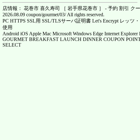
店情報： 花巻市 喜久寿司 ［ 岩手県花巻市 ］ - 予約 割引 ク
2026.08.09 coupon/gourmet/03/ All rights reserved.
PC HTTPS SSL用 SSL/TLSサーバ証明書 Let's Encrypt
使用
Android iOS Apple Mac Microsoft Windows Edge Internet Explorer 
GOURMET BREAKFAST LAUNCH DINNER COUPON POINT
SELECT