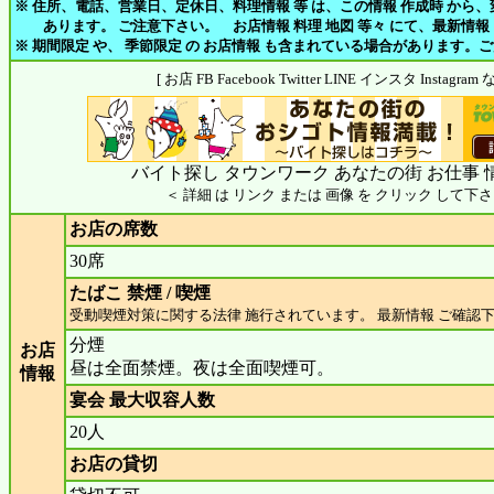
※ 住所、電話、営業日、定休日、料理情報 等 は、この情報 作成時 から
あります。 ご注意下さい。 お店情報 料理 地図 等々 にて、最新情報
※ 期間限定 や、 季節限定 の お店情報 も含まれている場合があります。
[ お店 FB Facebook Twitter LINE インスタ Insta
バイト探し タウンワーク あなたの街 お仕事 
＜ 詳細 は リンク または 画像 を クリック して下さ
お店の席数
30席
たばこ 禁煙 / 喫煙
受動喫煙対策に関する法律 施行されています。 最新情報 ご確認
分煙
お店
昼は全面禁煙。夜は全面喫煙可。
情報
宴会 最大収容人数
20人
お店の貸切