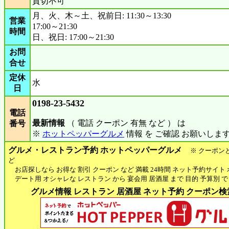
貸切不可
月、火、木～土、祝前日: 11:30～13:30
営業
17:00～21:30
時間
日、祝日: 17:00～21:30
お問
合せ
定休
水
日
0198-23-5432
電話
最新情報
（ 電話 クーポン 有無 など ） は
番号
※
ホットペッパーグルメ
情報 を ご確認 お願いしま
グルメ・レストラン予約 ホットペッパーグルメ
※ クーポン
ど
お店探しなら お得な 割引 クーポン など 満載 24時間 ネット予約サイト
デート用 オシャレな レストラン から 宴会用 居酒屋 まで 目的 予算別 で
グルメ情報 レストラン 居酒屋 ネット予約 クーポン検索 