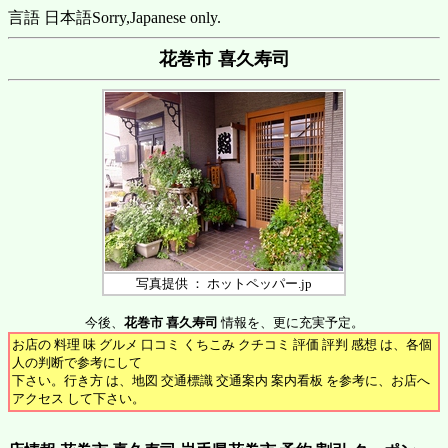
言語 日本語
Sorry,Japanese only.
花巻市 喜久寿司
写真提供 ： ホットペッパー.jp
今後、
花巻市 喜久寿司
情報を、更に充実予定。
お店の 料理 味 グルメ 口コミ くちこみ クチコミ 評価 評判 感想 は、各個
人の判断で参考にして
下さい。行き方 は、地図 交通標識 交通案内 案内看板 を参考に、お店へ
アクセス して下さい。