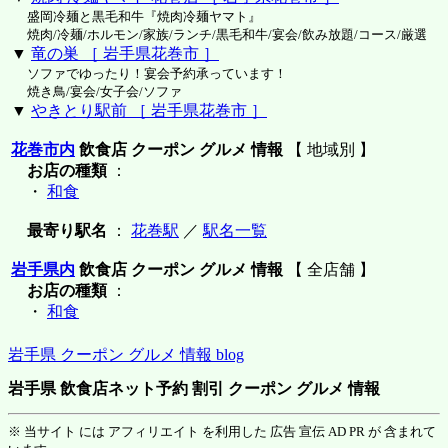
盛岡冷麺と黒毛和牛『焼肉冷麺ヤマト』
焼肉/冷麺/ホルモン/家族/ランチ/黒毛和牛/宴会/飲み放題/コース/厳選
▼
竜の巣 ［ 岩手県花巻市 ］
ソファでゆったり！宴会予約承っています！
焼き鳥/宴会/女子会/ソファ
▼
やきとり駅前 ［ 岩手県花巻市 ］
花巻市内
飲食店 クーポン グルメ 情報
【 地域別 】
お店の種類
：
・
和食
最寄り駅名
：
花巻駅
／
駅名一覧
岩手県内
飲食店 クーポン グルメ 情報
【 全店舗 】
お店の種類
：
・
和食
岩手県 クーポン グルメ 情報 blog
岩手県 飲食店ネット予約 割引 クーポン グルメ 情報
※ 当サイト には アフィリエイト を利用した 広告 宣伝 AD PR が 含まれて