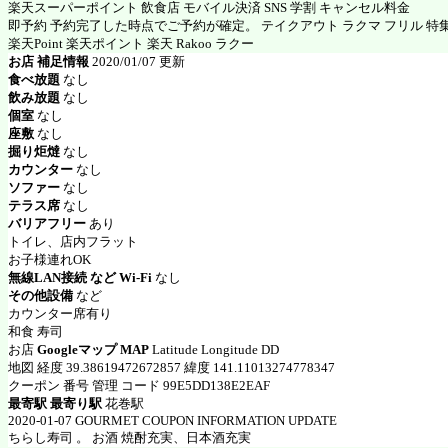
楽天スーパーポイント 飲食店 モバイル決済 SNS 学割 キャンセル料金
即予約 予約完了した時点でご予約が確定。 テイクアウト ラクマ フリル 特
楽天Point 楽天ポイント 楽天 Rakoo ラクー
お店 補足情報
2020/01/07 更新
食べ放題
なし
飲み放題
なし
個室
なし
座敷
なし
掘り炬燵
なし
カウンター
なし
ソファー
なし
テラス席
なし
バリアフリー
あり
トイレ、店内フラット
お子様連れOK
無線LAN接続 など Wi-Fi
なし
その他設備
など
カウンター席有り
和食 寿司
お店
Googleマップ MAP
Latitude Longitude DD
地図 経度 39.38619472672857 緯度 141.11013274778347
クーポン 番号 管理 コード 99E5DD138E2EAF
最寄駅 最寄り駅
花巻駅
2020-01-07 GOURMET COUPON INFORMATION UPDATE
ちらし寿司 。 お酒 焼酎充実、日本酒充実