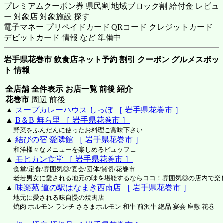
プレミアムクーポン券 県民割 地域ブロック割 給付金 レビュ
ー 対象店 対象施設 探す
電子マネー プリペイドカード QRコード クレジットカード
デビットカード 情報 など 準備中
岩手県花巻市 飲食店ネット予約 割引 クーポン グルメスポッ
ト 情報
全店舗 全件表示 お店一覧 前後 紹介
花巻市
周辺 前後
▲
スープカレーハウス しっぽ ［ 岩手県花巻市 ］
▲
B＆B 無ら里 ［ 岩手県花巻市 ］
野菜をふんだんに使ったお料理ご賞味下さい
▲
結びの宿 愛隣館 ［ 岩手県花巻市 ］
和洋様々なメニューを楽しめるビュッフェ
▲
モヒカン食堂 ［ 岩手県花巻市 ］
食堂/定食/雰囲気◎/宴会/団体/貸切/花巻市
老若男女に愛される地元の味を堪能するならココ！雰囲気◎の店内で楽
▲
味楽苑 道の駅はなまき西南店 ［ 岩手県花巻市 ］
地元に愛される味自慢の焼肉店
焼肉 ホルモン ランチ ささまホルモン 和牛 前沢牛 絶品 宴会 座敷 花巻