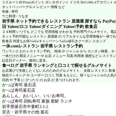
リクルートID Pontaポイント ポンタポイント ドコモ DoCoMo dアカウント
ホットペッパーグルメ
レビュー 情報 など
和食 / 寿司
ウニ料理 / うなぎ
岩手県 ネット予約できる レストラン 居酒屋 探すなら PayPa
旧 Yahoo!ロコ Yahoo!ダイニング Yahoo!予約 飲食店
２４時間 いつでも どこでも 空席情報 がわかる 予約専門グルメサイト。電
ネット予約可能な レストラン 居酒屋 の リアルタイムな空席情報が一発で
飲食店 何度もお得 GoGoキャンペーン GoGo値引きクーポン スタンプ
一休.comレストラン 岩手県
レストラン予約
ワンランク上の レストラン予約。 地域 や ジャンル から カンタン検索、
一休だけの 限定メニュー や お店 メニュー 写真 利用者 感想など レストラ
記念日ディナー、接待に是非。
食べログ 岩手県 ランキングと口コミで探せるグルメサイト
お店選びで失敗したくない人のためのグルメサイト。 全国 レストラン 飲
独自ランキング や ユーザー 口コミ 写真 をもとに、様々なジャンルの人気
目的 や 予算 に ぴったり の お店 が 見つけられます。
かっぱ寿司 釜石店
かっぱ寿司釜石店
あんしん、おいしい、いいお寿司。
かっぱ寿司 回転寿司 家族 新鮮 ランチ
岩手県釜石市中妻町2-1-2
宮古・岩手県その他 釜石