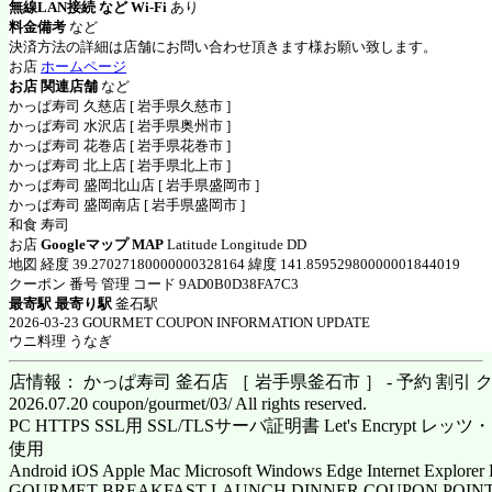
無線LAN接続 など Wi-Fi
あり
料金備考
など
決済方法の詳細は店舗にお問い合わせ頂きます様お願い致します。
お店
ホームページ
お店 関連店舗
など
かっぱ寿司 久慈店 [ 岩手県久慈市 ]
かっぱ寿司 水沢店 [ 岩手県奥州市 ]
かっぱ寿司 花巻店 [ 岩手県花巻市 ]
かっぱ寿司 北上店 [ 岩手県北上市 ]
かっぱ寿司 盛岡北山店 [ 岩手県盛岡市 ]
かっぱ寿司 盛岡南店 [ 岩手県盛岡市 ]
和食 寿司
お店
Googleマップ MAP
Latitude Longitude DD
地図 経度 39.27027180000000328164 緯度 141.85952980000001844019
クーポン 番号 管理 コード 9AD0B0D38FA7C3
最寄駅 最寄り駅
釜石駅
2026-03-23 GOURMET COUPON INFORMATION UPDATE
ウニ料理 うなぎ
店情報： かっぱ寿司 釜石店 ［ 岩手県釜石市 ］ - 予約 割引 
2026.07.20 coupon/gourmet/03/ All rights reserved.
PC HTTPS SSL用 SSL/TLSサーバ証明書 Let's Encrypt
使用
Android iOS Apple Mac Microsoft Windows Edge Internet Explorer 
GOURMET BREAKFAST LAUNCH DINNER COUPON POINT