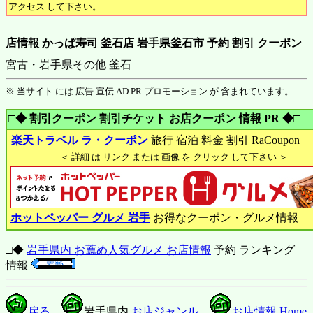
アクセス して下さい。
店情報 かっぱ寿司 釜石店 岩手県釜石市 予約 割引 クーポン
宮古・岩手県その他 釜石
※ 当サイト には 広告 宣伝 AD PR プロモーション が 含まれています。
□◆ 割引クーポン 割引チケット お店クーポン 情報 PR ◆□
楽天トラベル ラ・クーポン
旅行 宿泊 料金 割引 RaCoupon
＜ 詳細 は リンク または 画像 を クリック して下さい ＞
ホットペッパー グルメ 岩手
お得なクーポン・グルメ情報
□◆
岩手県内 お薦め人気グルメ お店情報
予約 ランキング
情報
戻る
岩手県内
お店ジャンル
お店情報 Home