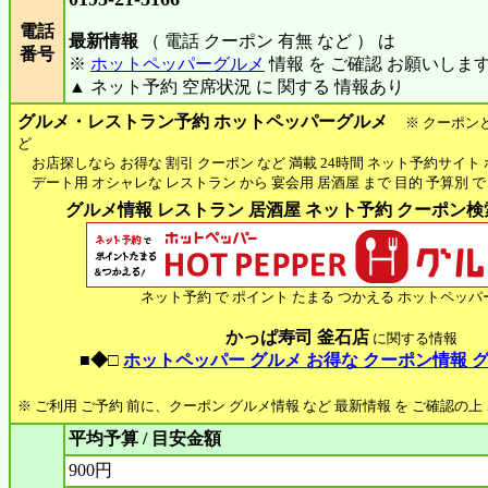
電話
最新情報
（ 電話 クーポン 有無 など ） は
番号
※
ホットペッパーグルメ
情報 を ご確認 お願いしま
▲ ネット予約 空席状況 に 関する 情報あり
グルメ・レストラン予約 ホットペッパーグルメ
※ クーポン
ど
お店探しなら お得な 割引 クーポン など 満載 24時間 ネット予約サイト
デート用 オシャレな レストラン から 宴会用 居酒屋 まで 目的 予算別 で
グルメ情報 レストラン 居酒屋 ネット予約 クーポン検索 
ネット予約 で ポイント たまる つかえる ホットペッパ
かっぱ寿司 釜石店
に関する情報
■◆□
ホットペッパー グルメ お得な クーポン情報 
※ ご利用 ご予約 前に、クーポン グルメ情報 など 最新情報 を ご確認の
平均予算 / 目安金額
900円