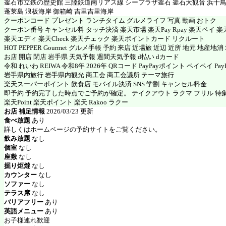
釜石市立鉄の歴史館 三陸鉄道南リアス線 シープラザ釜石 釜石大観音 浜千鳥
蓬莱島 浪板海岸 御箱崎 吉里吉里海岸
クーポンコード プレゼント ランチタイム グルメライフ 写真 動画 おトク
クーポン番号 キャンセル料 タッチ決済 楽天市場 楽天Pay Rpay 楽天ペイ 楽天
楽天エディ 楽天Check 楽天チェック 楽天ポイントカード リクルート
HOT PEPPER Gourmet グルメ手帳 予約 来店 近場旅 近辺 近所 地元 地産地
お店 開店 閉店 岩手県 天気予報 週間天気予報 d払い dカード
令和 れいわ REIWA 令和8年 2026年 QRコード PayPayポイント ペイペイ PayP
岩手県内旅行 岩手県内観光 商工会 商工会議所 テーマ旅行
楽天スーパーポイント 飲食店 モバイル決済 SNS 学割 キャンセル料金
即予約 予約完了した時点でご予約が確定。 テイクアウト ラクマ フリル 特
楽天Point 楽天ポイント 楽天 Rakoo ラクー
お店 補足情報
2026/03/23 更新
食べ放題
あり
詳しくはホームページの予約サイトをご覧ください。
飲み放題
なし
個室
なし
座敷
なし
掘り炬燵
なし
カウンター
なし
ソファー
なし
テラス席
なし
バリアフリー
あり
英語メニュー
あり
お子様連れ歓迎