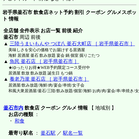
岩手県釜石市 飲食店ネット予約 割引 クーポン グルメスポッ
ト 情報
全店舗 全件表示 お店一覧 前後 紹介
釜石市
周辺 前後
▲
三陸うまいもんや つぼ八 釜石大町店 ［ 岩手県釜石市 ］
美味しさを安心の価格でお届けする居酒屋
海鮮 居酒屋 釜石 飲み放題 宴会 鍋 個室 掘りごたつ
▲
魚民 釜石店 ［ 岩手県釜石市 ］
★ゆったりお得★WEB予約限定コース受付中
居酒屋 飲放 飲み放題 誕生日 もつ鍋
▲
養老乃瀧 釜石店 ［ 岩手県釜石市 ］
居酒屋/飲み放題/海鮮/肉/宴会/串焼/女子会
和風大衆居酒屋/釜石/三陸/飲み放題/個室/海鮮/お肉/肉/宴会/串/串焼き/
釜石市内
飲食店 クーポン グルメ 情報
【 地域別 】
お店の種類
：
・
和食
最寄り駅名
：
釜石駅
／
駅名一覧