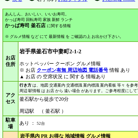
あんしん、おいしい、いいお寿司。
かっぱ寿司 回転寿司 家族 新鮮 ランチ
かっぱ寿司 釜石店
に関する情報
※ グルメ情報 など にて 最新情報 を ご確認の上 お出かけ下さい。
岩手県釜石市中妻町2-1-2
お店
ホットペッパー クーポン グルメ情報
住所
※ お店
クーポン有無 周辺地図 電話番号
情報 あり
▲ お店 の 空席状況 に 関する 情報あり
行き方
は、地図 交通案内 交通標識 案内標識 案内看板 等々 を参
周辺 駅情報 は お店 から 遠い場合 があります。ご参考程度にし
アク
釜石駅から徒歩で20分
セス
周辺駅 （ 釜石駅 ）
駐車
あり ：
52台
場
岩手県内 PR お得な 地域情報 グルメ情報