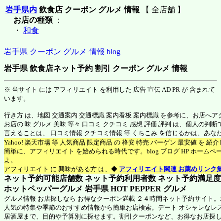
岩手県内
飲食店 クーポン グルメ 情報
【 全店舗 】
お店の種類
：
・
和食
岩手県 クーポン グルメ 情報 blog
岩手県 飲食店ネット予約 割引 クーポン グルメ 情報
※ 当サイト には アフィリエイト を利用した 広告 宣伝 AD PR が 含まれて
います。
行き方 は、地図 交通案内 交通標識 案内看板 案内標識 を参考に、お店へ
お店の 味 グルメ 美味 等々 口コミ クチコミ 感想 評価 評判 は、個人の
言えることは、 口コミ情報 クチコミ情報 等 くちこみ を信じるかは、あ
Yahoo! 楽天市場 等 人気商品 限定商品 の 格安 特売 バーゲン 最安値 を 
簡単に、アフィリエイト を始められる時代です。blog ブログ HP ホーム
よ。
アフィリエイト に 興味がある方 は、◆
アフィリエイト関連 お薦めリンク
ネット予約可能店舗数 ネット予約利用者数 ネット予約満足度 N
ホットペッパーグルメ 岩手県
HOT PEPPER グルメ
グルメ情報 お店探しなら お得なクーポン満載 ２４時間ネット予約サイト
人気の特集や季節のおすすめ情報から簡単お店検索。デート オシャレなレ
居酒屋まで、目的や予算別に探せます。割引クーポンなど、お得なお店探