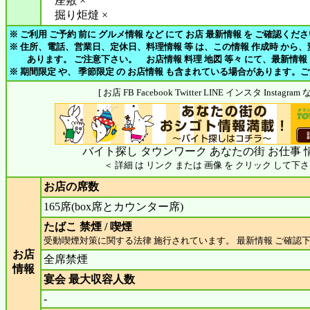
座敷 ×
掘り炬燵 ×
※ ご利用 ご予約 前に グルメ情報 など にて お店 最新情報 を ご確認くだ
※ 住所、電話、営業日、定休日、料理情報 等 は、この情報 作成時 から
あります。 ご注意下さい。 お店情報 料理 地図 等々 にて、最新情報
※ 期間限定 や、 季節限定 の お店情報 も含まれている場合があります。
[ お店 FB Facebook Twitter LINE インスタ Insta
バイト探し タウンワーク あなたの街 お仕事 
＜ 詳細 は リンク または 画像 を クリック して下さ
お店の席数
165席(box席とカウンター席)
たばこ 禁煙 / 喫煙
受動喫煙対策に関する法律 施行されています。 最新情報 ご確認
お店
全席禁煙
情報
宴会 最大収容人数
-