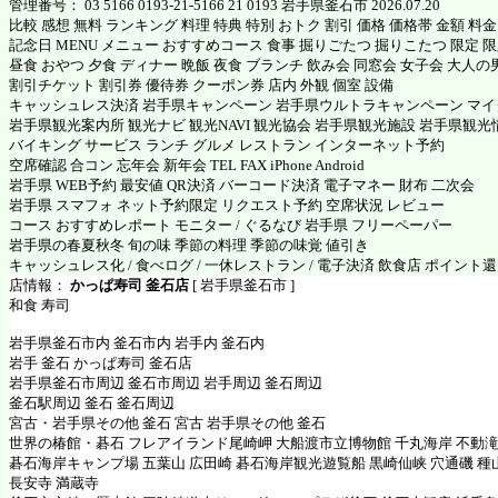
管理番号： 03 5166 0193-21-5166 21 0193 岩手県釜石市 2026.07.20
比較 感想 無料 ランキング 料理 特典 特別 おトク 割引 価格 価格帯 金額 料
記念日 MENU メニュー おすすめコース 食事 掘りごたつ 掘りこたつ 限定 限定
昼食 おやつ 夕食 ディナー 晩飯 夜食 ブランチ 飲み会 同窓会 女子会 大人の
割引チケット 割引券 優待券 クーポン券 店内 外観 個室 設備
キャッシュレス決済 岩手県キャンペーン 岩手県ウルトラキャンペーン マ
岩手県観光案内所 観光ナビ 観光NAVI 観光協会 岩手県観光施設 岩手県観光
バイキング サービス ランチ グルメ レストラン インターネット予約
空席確認 合コン 忘年会 新年会 TEL FAX iPhone Android
岩手県 WEB予約 最安値 QR決済 バーコード決済 電子マネー 財布 二次会
岩手県 スマフォ ネット予約限定 リクエスト予約 空席状況 レビュー
コース おすすめレポート モニター / ぐるなび 岩手県 フリーペーパー
岩手県の春夏秋冬 旬の味 季節の料理 季節の味覚 値引き
キャッシュレス化 / 食べログ / 一休レストラン / 電子決済 飲食店 ポイント
店情報：
かっぱ寿司 釜石店
[ 岩手県釜石市 ]
和食 寿司
岩手県釜石市内 釜石市内 岩手内 釜石内
岩手 釜石 かっぱ寿司 釜石店
岩手県釜石市周辺 釜石市周辺 岩手周辺 釜石周辺
釜石駅周辺 釜石 釜石周辺
宮古・岩手県その他 釜石 宮古 岩手県その他 釜石
世界の椿館・碁石 フレアイランド尾崎岬 大船渡市立博物館 千丸海岸 不動滝
碁石海岸キャンプ場 五葉山 広田崎 碁石海岸観光遊覧船 黒崎仙峡 穴通磯 種
長安寺 満蔵寺