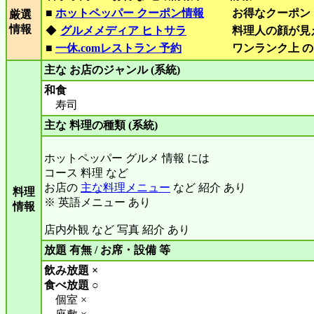
■
ホットペッパー クーポン情報
お得なクーポン
厳選
情報
◆
グルメメディア ヒトサラ
料理人の顔が見
■
一休.comレストラン 予約
ワンランク上 の
主な お店のジャンル (系統)
和食
寿司
主な 料理の種類 (系統)
ホットペッパー グルメ 情報 には
コース 料理 など
お店の
主な料理メニュー
など 紹介 あり
料理
※ 英語メニュー あり
情報
店内外観 など 写真 紹介 あり
放題 有無 / お席・設備 等
飲み放題 ×
食べ放題 ○
個室 ×