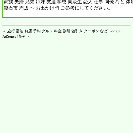
家族 夫婦 兄弟 姉妹 友達 学校 同級生 恋人 仕事 同僚 など 
釜石市 周辺 へ お出かけ時 ご参考にしてください。
＜ 旅行 宿泊 お店 予約 グルメ 料金 割引 値引き クーポン など Google
AdSense 情報 ＞