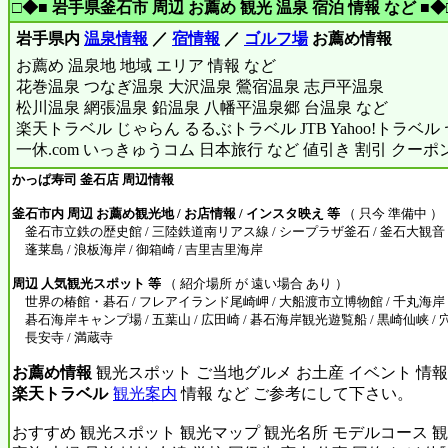
□◆■ 岩手県釜石市 周辺 お薦め 観光 温泉 宿泊 情報 など ■◆
岩手県内
温泉情報
／
宿情報
／
ゴルフ場
お薦め情報
お薦め 温泉地 地域 エリア 情報 など
花巻温泉 つなぎ温泉 大沢温泉 鶯宿温泉 志戸平温泉
松川温泉 網張温泉 鉛温泉 八幡平温泉郷 台温泉 など
楽天トラベル じゃらん るるぶトラベル JTB Yahoo!トラベ
一休.com いっきゅうコム 日本旅行 など 値引き 割引 クーポ
かっぱ寿司 釜石店 周辺情報
釜石市内 周辺 お薦め観光地 / お店情報 / インスタ映え 等
（ 只今 準備中 ）
釜石市立鉄の歴史館 / 三陸鉄道南リアス線 / シープラザ釜石 / 釜石大観音 / 
蓬莱島 / 浪板海岸 / 御箱崎 / 吉里吉里海岸
周辺 人気観光スポット 等
（ 紹介場所 が 遠い場合 あり ）
世界の椿館・碁石 / フレアイランド尾崎岬 / 大船渡市立博物館 / 千丸海岸 / 
碁石海岸キャンプ場 / 五葉山 / 広田崎 / 碁石海岸観光遊覧船 / 黒崎仙峡 / 穴
長安寺 / 満蔵寺
お薦め情報
観光スポット ご当地グルメ お土産 イベント 情報
楽天トラベル
観光案内
情報 など ご参考にして下さい。
おすすめ 観光スポット 観光マップ 観光名所 モデルコース 観