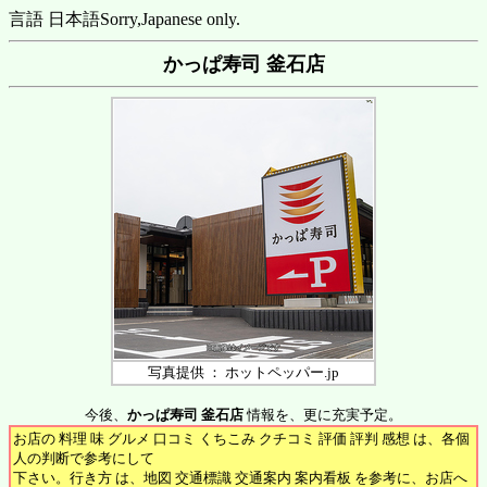
言語 日本語
Sorry,Japanese only.
かっぱ寿司 釜石店
写真提供 ： ホットペッパー.jp
今後、
かっぱ寿司 釜石店
情報を、更に充実予定。
お店の 料理 味 グルメ 口コミ くちこみ クチコミ 評価 評判 感想 は、各個
人の判断で参考にして
下さい。行き方 は、地図 交通標識 交通案内 案内看板 を参考に、お店へ