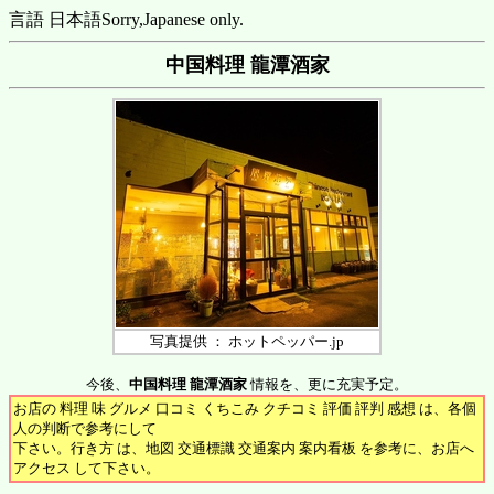
言語 日本語
Sorry,Japanese only.
中国料理 龍潭酒家
写真提供 ： ホットペッパー.jp
今後、
中国料理 龍潭酒家
情報を、更に充実予定。
お店の 料理 味 グルメ 口コミ くちこみ クチコミ 評価 評判 感想 は、各個
人の判断で参考にして
下さい。行き方 は、地図 交通標識 交通案内 案内看板 を参考に、お店へ
アクセス して下さい。