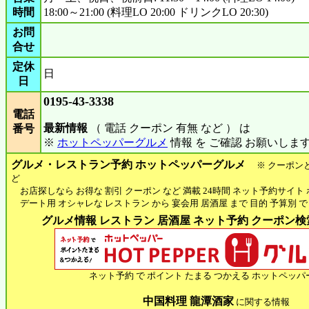
時間
18:00～21:00 (料理LO 20:00 ドリンクLO 20:30)
お問
合せ
定休
日
日
0195-43-3338
電話
最新情報
（ 電話 クーポン 有無 など ） は
番号
※
ホットペッパーグルメ
情報 を ご確認 お願いしま
グルメ・レストラン予約 ホットペッパーグルメ
※ クーポン
ど
お店探しなら お得な 割引 クーポン など 満載 24時間 ネット予約サイト
デート用 オシャレな レストラン から 宴会用 居酒屋 まで 目的 予算別 で
グルメ情報 レストラン 居酒屋 ネット予約 クーポン検索 
ネット予約 で ポイント たまる つかえる ホットペッパ
中国料理 龍潭酒家
に関する情報