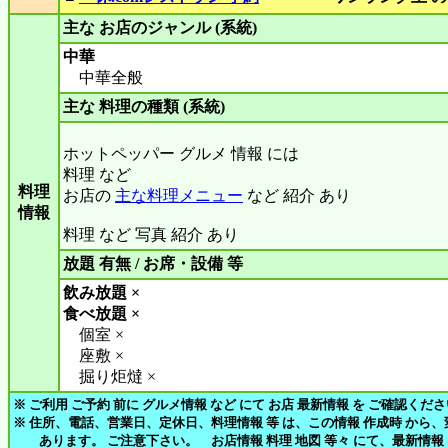
主な お店のジャンル (系統)
中華
中華全般
主な 料理の種類 (系統)
ホットペッパー グルメ 情報 には
料理 など
料理
お店の
主な料理メニュー
など 紹介 あり
情報
料理 など 写真 紹介 あり
放題 有無 / お席・設備 等
飲み放題 ×
食べ放題 ×
個室 ×
座敷 ×
掘り炬燵 ×
※ ご利用 ご予約 前に グルメ情報 など にて お店 最新情報 を ご確認くだ
※ 住所、電話、営業日、定休日、料理情報 等 は、この情報 作成時 から
あります。 ご注意下さい。 お店情報 料理 地図 等々 にて、最新情報