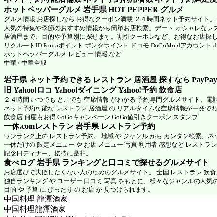
ホットペッパーグルメ 岩手県
HOT PEPPER グルメ
グルメ情報 お店探しなら お得なクーポン満載 ２４時間ネット予約サイト
人気の特集や季節のおすすめ情報から簡単お店検索。デート オシャレなレ
居酒屋まで、目的や予算別に探せます。割引クーポンなど、お得なお店探
リクルートID Pontaポイント ポンタポイント ドコモ DoCoMo dアカウント
ホットペッパーグルメ
レビュー 情報 など
中華 / 中華全般
岩手県 ネット予約できる レストラン 居酒屋 探すなら PayPa
旧 Yahoo!ロコ Yahoo!ダイニング Yahoo!予約 飲食店
２４時間 いつでも どこでも 空席情報 がわかる 予約専門グルメサイト。電
ネット予約可能な レストラン 居酒屋 の リアルタイムな空席情報が一発で
飲食店 何度もお得 GoGoキャンペーン GoGo値引きクーポン スタンプ
一休.comレストラン 岩手県
レストラン予約
ワンランク上の レストラン予約。 地域 や ジャンル から カンタン検索、
一休だけの 限定メニュー や お店 メニュー 写真 利用者 感想など レストラ
記念日ディナー、接待に是非。
食べログ 岩手県 ランキングと口コミで探せるグルメサイト
お店選びで失敗したくない人のためのグルメサイト。 全国 レストラン 飲
独自ランキング や ユーザー 口コミ 写真 をもとに、様々なジャンルの人気
目的 や 予算 に ぴったり の お店 が 見つけられます。
中国料理 龍潭酒家
中国料理龍潭酒家