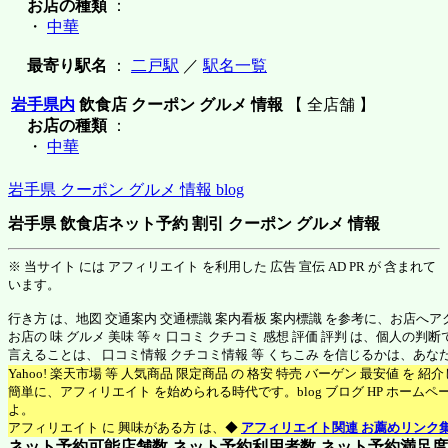
お店の種類
：
・
中華
最寄り駅名
：
二戸駅
／
駅名一覧
岩手県内
飲食店 クーポン グルメ 情報
【 全店舗 】
お店の種類
：
・
中華
岩手県 クーポン グルメ 情報 blog
岩手県 飲食店ネット予約 割引 クーポン グルメ 情報
※ 当サイト には アフィリエイト を利用した 広告 宣伝 AD PR が 含まれて
います。
行き方 は、地図 交通案内 交通標識 案内看板 案内標識 を参考に、お店へ
お店の 味 グルメ 美味 等々 口コミ クチコミ 感想 評価 評判 は、個人の
言えることは、 口コミ情報 クチコミ情報 等 くちこみ を信じるかは、あ
Yahoo! 楽天市場 等 人気商品 限定商品 の 格安 特売 バーゲン 最安値 を 
簡単に、アフィリエイト を始められる時代です。blog ブログ HP ホーム
よ。
アフィリエイト に 興味がある方 は、◆
アフィリエイト関連 お薦めリンク
ネット予約可能店舗数 ネット予約利用者数 ネット予約満足度 N