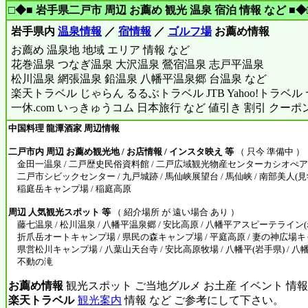
□◆■ 岩手県二戸市 周辺 お薦め 観光 温泉 宿泊 情報 など ■◆
岩手県内
温泉情報
／
宿情報
／
ゴルフ場
お薦め情報
お薦め 温泉地 地域 エリア 情報 など
花巻温泉 つなぎ温泉 大沢温泉 鶯宿温泉 志戸平温泉
松川温泉 網張温泉 鉛温泉 八幡平温泉郷 台温泉 など
楽天トラベル じゃらん るるぶトラベル JTB Yahoo!トラベ
一休.com いっきゅうコム 日本旅行 など 値引き 割引 クーポ
中国料理 龍潭酒家 周辺情報
二戸市内 周辺 お薦め観光地 / お店情報 / インスタ映え 等
（ 只今 準備中 ）
金田一温泉 / 二戸歴史民俗資料館 / 二戸広域観光物産センターカシオぺア
二戸市シビックセンター / 九戸城跡 / 馬仙峡展望台 / 馬仙峡 / 南部美人(見学
稲庭岳キャンプ場 / 稲庭高原
周辺 人気観光スポット 等
（ 紹介場所 が 遠い場合 あり ）
藤七温泉 / 松川温泉 / 八幡平温泉郷 / 安比高原 / 八幡平アスピーテライン(岩
折爪岳オートキャンプ場 / 県民の森キャンプ場 / 平庭高原 / 妻の神広場キ
県営松川キャンプ場 / 八葉山天台寺 / 安比高原牧場 / 八幡平(岩手県) / 八
不動の滝
お薦め情報
観光スポット ご当地グルメ お土産 イベント 情報
楽天トラベル
観光案内
情報 など ご参考にして下さい。