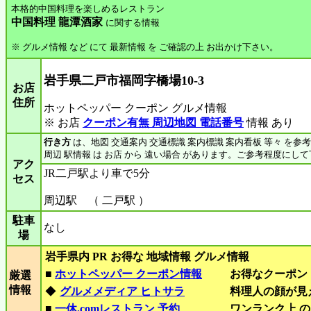
本格的中国料理を楽しめるレストラン
中国料理 龍潭酒家
に関する情報
※ グルメ情報 など にて 最新情報 を ご確認の上 お出かけ下さい。
岩手県二戸市福岡字橋場10-3
お店
住所
ホットペッパー クーポン グルメ情報
※ お店
クーポン有無 周辺地図 電話番号
情報 あり
行き方
は、地図 交通案内 交通標識 案内標識 案内看板 等々 を参
周辺 駅情報 は お店 から 遠い場合 があります。ご参考程度にし
アク
JR二戸駅より車で5分
セス
周辺駅 （ 二戸駅 ）
駐車
なし
場
岩手県内 PR お得な 地域情報 グルメ情報
■
ホットペッパー クーポン情報
お得なクーポン
厳選
情報
◆
グルメメディア ヒトサラ
料理人の顔が見
■
一休.comレストラン 予約
ワンランク上 の