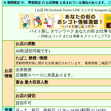
※ 期間限定 や、 季節限定 の お店情報 も含まれている場合があります。
[ お店 FB Facebook Twitter LINE インスタ Insta
バイト探し タウンワーク あなたの街 お仕事 
＜ 詳細 は リンク または 画像 を クリック して下さ
お店の席数
40席(貸切可能です)
たばこ 禁煙 / 喫煙
受動喫煙対策に関する法律 施行されています。 最新情報 ご確認
全席禁煙
お店
店舗横スペースに灰皿あります。
情報
宴会 最大収容人数
-
お店の貸切
貸切不可
営業
月～土、祝日、祝前日: 11:30～14:00 (料理LO 14:00)