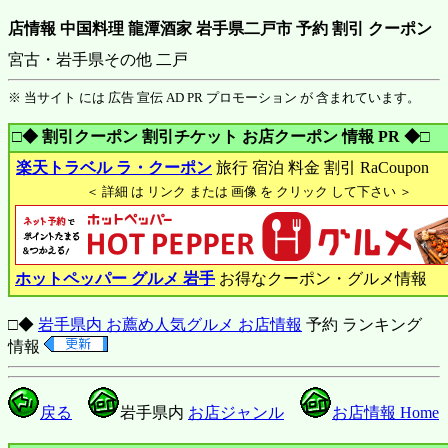
店情報 中国料理 龍潭酒家 岩手県二戸市 予約 割引 クーポン
宮古・岩手県その他 二戸
※ 当サイト には 広告 宣伝 AD PR プロモーション が 含まれています。
□◆ 割引クーポン 割引チケット お店クーポン 情報 PR ◆□
楽天トラベル ラ・クーポン
旅行 宿泊 料金 割引 RaCoupon
＜ 詳細 は リンク または 画像 を クリック して下さい ＞
ホットペッパー グルメ 岩手
お得なクーポン・グルメ情報
□◆
岩手県内 お薦め人気グルメ お店情報
予約 ランキング
情報
戻る
岩手県内
お店ジャンル
お店情報 Home