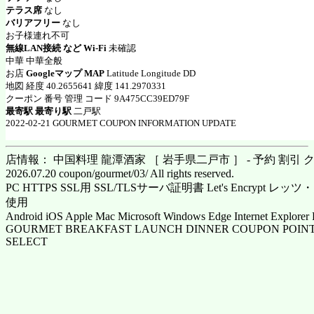
テラス席
なし
バリアフリー
なし
お子様連れ不可
無線LAN接続 など Wi-Fi
未確認
中華 中華全般
お店
Googleマップ MAP
Latitude Longitude DD
地図 経度 40.2655641 緯度 141.2970331
クーポン 番号 管理 コード 9A475CC39ED79F
最寄駅 最寄り駅
二戸駅
2022-02-21 GOURMET COUPON INFORMATION UPDATE
店情報： 中国料理 龍潭酒家 ［ 岩手県二戸市 ］ - 予約 割引 
2026.07.20 coupon/gourmet/03/ All rights reserved.
PC HTTPS SSL用 SSL/TLSサーバ証明書 Let's Encrypt
使用
Android iOS Apple Mac Microsoft Windows Edge Internet Explorer 
GOURMET BREAKFAST LAUNCH DINNER COUPON POINT
SELECT