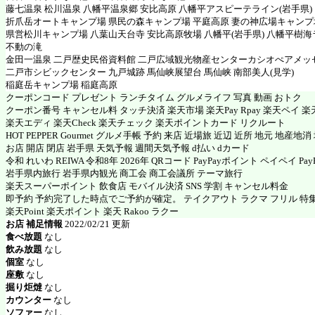
藤七温泉 松川温泉 八幡平温泉郷 安比高原 八幡平アスピーテライン(岩手県)
折爪岳オートキャンプ場 県民の森キャンプ場 平庭高原 妻の神広場キャンプ
県営松川キャンプ場 八葉山天台寺 安比高原牧場 八幡平(岩手県) 八幡平樹
不動の滝
金田一温泉 二戸歴史民俗資料館 二戸広域観光物産センターカシオぺアメッ
二戸市シビックセンター 九戸城跡 馬仙峡展望台 馬仙峡 南部美人(見学)
稲庭岳キャンプ場 稲庭高原
クーポンコード プレゼント ランチタイム グルメライフ 写真 動画 おトク
クーポン番号 キャンセル料 タッチ決済 楽天市場 楽天Pay Rpay 楽天ペイ 楽天
楽天エディ 楽天Check 楽天チェック 楽天ポイントカード リクルート
HOT PEPPER Gourmet グルメ手帳 予約 来店 近場旅 近辺 近所 地元 地産地
お店 開店 閉店 岩手県 天気予報 週間天気予報 d払い dカード
令和 れいわ REIWA 令和8年 2026年 QRコード PayPayポイント ペイペイ PayP
岩手県内旅行 岩手県内観光 商工会 商工会議所 テーマ旅行
楽天スーパーポイント 飲食店 モバイル決済 SNS 学割 キャンセル料金
即予約 予約完了した時点でご予約が確定。 テイクアウト ラクマ フリル 特
楽天Point 楽天ポイント 楽天 Rakoo ラクー
お店 補足情報
2022/02/21 更新
食べ放題
なし
飲み放題
なし
個室
なし
座敷
なし
掘り炬燵
なし
カウンター
なし
ソファー
なし