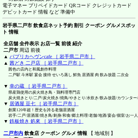
電子マネー プリペイドカード QRコード クレジットカード
デビットカード 情報 など 準備中
岩手県二戸市 飲食店ネット予約 割引 クーポン グルメスポッ
ト 情報
全店舗 全件表示 お店一覧 前後 紹介
二戸市
周辺 前後
▲
パプリカヘヴンcafe ［ 岩手県二戸市 ］
▲
茜どき 二戸店 ［ 岩手県二戸市 ］
茜色の店内と和風創作料理
二戸駅 斗米駅 宴会 接待 せいろ蒸し 鮮魚 居酒屋 肉 飲み放題 二次会
▼
幸の蔵 ［ 岩手県二戸市 ］
県産鶏使用の炭火焼き鳥・鶏料理専門店
炭火焼きとり/二戸/炭火焼き/焼鳥/やきとり/水炊き/飲み放題/カウンター/
▼
居酒屋 豆七 ［ 岩手県二戸市 ］
創業120年超！歴史を誇る老舗居酒屋
岩手/二戸/居酒屋/焼き鳥/刺身/和食/郷土料理/老舗/地酒/宴会/個室/お一
▼
鉄板焼き 処來 ［ 岩手県二戸市 ］
二戸市内
飲食店 クーポン グルメ 情報
【 地域別 】