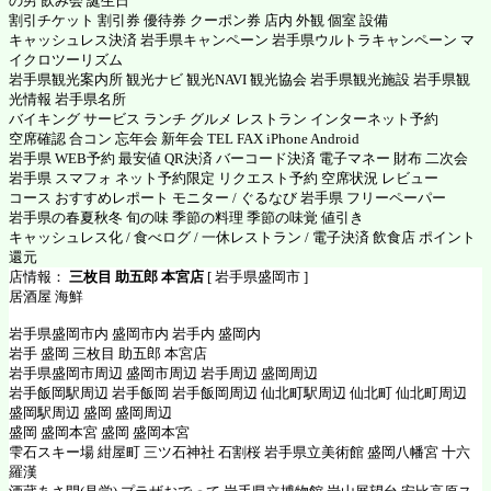
の男 飲み会 誕生日
割引チケット 割引券 優待券 クーポン券 店内 外観 個室 設備
キャッシュレス決済 岩手県キャンペーン 岩手県ウルトラキャンペーン マ
イクロツーリズム
岩手県観光案内所 観光ナビ 観光NAVI 観光協会 岩手県観光施設 岩手県観
光情報 岩手県名所
バイキング サービス ランチ グルメ レストラン インターネット予約
空席確認 合コン 忘年会 新年会 TEL FAX iPhone Android
岩手県 WEB予約 最安値 QR決済 バーコード決済 電子マネー 財布 二次会
岩手県 スマフォ ネット予約限定 リクエスト予約 空席状況 レビュー
コース おすすめレポート モニター / ぐるなび 岩手県 フリーペーパー
岩手県の春夏秋冬 旬の味 季節の料理 季節の味覚 値引き
キャッシュレス化 / 食べログ / 一休レストラン / 電子決済 飲食店 ポイント
還元
店情報：
三枚目 助五郎 本宮店
[ 岩手県盛岡市 ]
居酒屋 海鮮
岩手県盛岡市内 盛岡市内 岩手内 盛岡内
岩手 盛岡 三枚目 助五郎 本宮店
岩手県盛岡市周辺 盛岡市周辺 岩手周辺 盛岡周辺
岩手飯岡駅周辺 岩手飯岡 岩手飯岡周辺 仙北町駅周辺 仙北町 仙北町周辺
盛岡駅周辺 盛岡 盛岡周辺
盛岡 盛岡本宮 盛岡 盛岡本宮
雫石スキー場 紺屋町 三ツ石神社 石割桜 岩手県立美術館 盛岡八幡宮 十六
羅漢