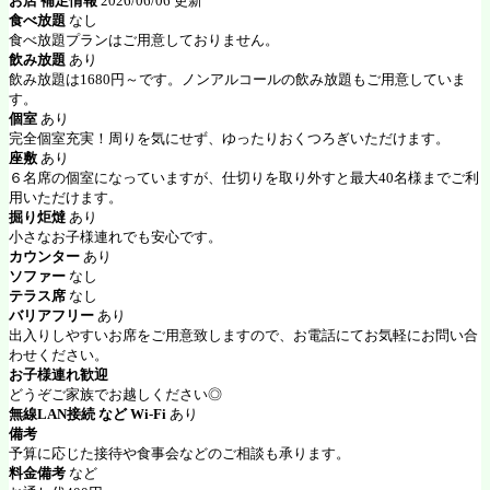
お店 補足情報
2026/06/06 更新
食べ放題
なし
食べ放題プランはご用意しておりません。
飲み放題
あり
飲み放題は1680円～です。ノンアルコールの飲み放題もご用意していま
す。
個室
あり
完全個室充実！周りを気にせず、ゆったりおくつろぎいただけます。
座敷
あり
６名席の個室になっていますが、仕切りを取り外すと最大40名様までご利
用いただけます。
掘り炬燵
あり
小さなお子様連れでも安心です。
カウンター
あり
ソファー
なし
テラス席
なし
バリアフリー
あり
出入りしやすいお席をご用意致しますので、お電話にてお気軽にお問い合
わせください。
お子様連れ歓迎
どうぞご家族でお越しください◎
無線LAN接続 など Wi-Fi
あり
備考
予算に応じた接待や食事会などのご相談も承ります。
料金備考
など