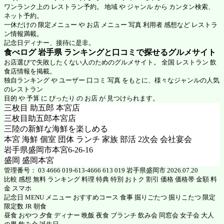
ワンランク上の レストラン予約。 地域 や ジャンル から カンタン検索、
ネット予約。
一休だけの 限定メニュー や お店 メニュー 写真 利用者 感想など レストラ
ン情報満載。
記念日ディナー、接待に是非。
食べログ 岩手県 ランキングと口コミで探せるグルメサイト
お店選びで失敗したくない人のためのグルメサイト。 全国 レストラン 飲
食店情報を掲載。
独自ランキング や ユーザー 口コミ 写真 をもとに、様々なジャンルの人気
のレストラン
目的 や 予算 に ぴったり の お店 が 見つけられます。
三枚目 助五郎 本宮店
三枚目助五郎本宮店
三陸の新鮮な海鮮を楽しめる
本宮 海鮮 個室 団体 ランチ 家族 部活 2次会 会社宴会
岩手県盛岡市本宮6-26-16
盛岡 盛岡本宮
管理番号： 03 4666 019-613-4666 613 019 岩手県盛岡市 2026.07.20
比較 感想 無料 ランキング 料理 特典 特別 おトク 割引 価格 価格帯 金額 料
金 スマホ
記念日 MENU メニュー おすすめコース 食事 掘りごたつ 掘りこたつ 限定
限定数 JR 朝食
昼食 おやつ 夕食 ディナー 晩飯 夜食 ブランチ 飲み会 同窓会 女子会 大人