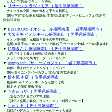
とんかつ/宴会/ボリューム満点
▲
リサージュ ラヴィモア ［ 岩手県盛岡市 ］
ナチュラル空間で旬の食材と手作り料理を
盛岡/本宮/宴会/飲み放題/団体/貸切/送迎/デザートビュッフェ/忘新年
会/歓送迎会
▼
BISTRO309 イオンモール盛岡南店 ［ 岩手県盛岡市 ］
▼
大阪王将 イオンモール盛岡南店 ［ 岩手県盛岡市 ］
イオン盛岡南！元祖焼き餃子の中華料理店
盛岡/大阪王将/イオンモール/中華/餃子/ラーメン/炒飯/ビール/家族連れ
▼
焼肉きんぐ 盛岡盛南店 ［ 岩手県盛岡市 ］
お席で注文！最大120種の焼肉食べ放題！
タッチパネルで焼肉オーダーバイキング！
▼
sunnys cafe（サニーズカフェ） ［ 岩手県盛岡市 ］
自然に囲まれたカフェ＆ダイニングバー
盛岡/ダイニングバー/カフェ/宴会/貸切/飲み放題/
▼
橋本屋 本店 ［ 岩手県盛岡市 ］
創業400年！アットホームな老舗そば店
日本そば 個室 座敷 宴会
▼
ちきゅうや ［ 岩手県盛岡市 ］
【宴会のできるアジア料理屋】
【貸切／盛岡／宴会／ランチ／アジア料理／カレー】
▼
しゅくる ［ 岩手県盛岡市 ］
似顔絵や好きなキャラクターのケーキ大好評