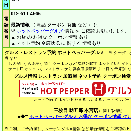
日
019-613-4666
電
最新情報
（ 電話 クーポン 有無 など ） は
話
※
ホットペッパーグルメ
情報 を ご確認 お願いします。
番
▲ お店 の お得な クーポン 情報 あり
号
▲ ネット予約 空席状況 に 関する 情報あり
グルメ・レストラン予約 ホットペッパーグルメ
※ クーポン
券 など
お店探しなら お得な 割引 クーポン など 満載 24時間 ネット予約サイト
デート用 オシャレな レストラン から 宴会用 居酒屋 まで 目的 予算別 で
グルメ情報 レストラン 居酒屋 ネット予約 クーポン検索 H
ネット予約 で ポイント たまる つかえる ホットペッパー
三枚目 助五郎 本宮店
に関する情報
■◆□
ホットペッパー グルメ お得な クーポン情報 グ
※ ご利用 ご予約 前に、クーポン グルメ情報 など 最新情報 を ご確認の