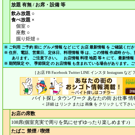
放題 有無 / お席・設備 等
飲み放題 ○
食べ放題 ×
個室 ○
座敷 ○
掘り炬燵 ○
※ ご利用 ご予約 前に グルメ情報 など にて お店 最新情報 を ご確認くだ
※ 住所、電話、営業日、定休日、料理情報 等 は、この情報 作成時 から
あります。 ご注意下さい。 お店情報 料理 地図 等々 にて、最新情報
※ 期間限定 や、 季節限定 の お店情報 も含まれている場合があります。
[ お店 FB Facebook Twitter LINE インスタ Instagram
バイト探し タウンワーク あなたの街 お仕事 情
＜ 詳細 は リンク または 画像 を クリック して下さい
お店の席数
108席(個室充実で周りを気にせずゆったり楽しめます♪)
たばこ 禁煙 / 喫煙