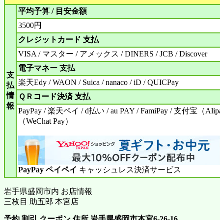
平均予算 / 目安金額
3500円
クレジットカード 支払
VISA / マスター / アメックス / DINERS / JCB / Discover
電子マネー 支払
支
楽天Edy / WAON / Suica / nanaco / iD / QUICPay
払
情
ＱＲコード決済 支払
報
PayPay / 楽天ペイ / d払い / au PAY / FamiPay / 支付宝（A
（WeChat Pay）
PayPay ペイペイ
キャッシュレス決済サービス
岩手県盛岡市内 お店情報
三枚目 助五郎 本宮店
予約 割引 クーポン 住所 岩手県盛岡市本宮6-26-16