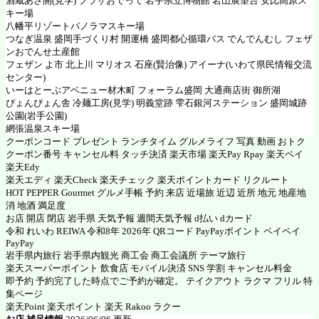
酒蔵あさ開(見学) プラザおでって 岩手県立博物館 岩山展望台 安比高原ス
キー場
八幡平リゾートパノラマスキー場
つなぎ温泉 盛岡手づくり村 開運橋 盛岡都心循環バス でんでんむし フェザ
ンおでんせ土産館
フェザン よ市 北上川 マリオス 石座(賢治像) アイーナ(いわて県民情報交流
センター)
いーはとーぶアベニュー材木町 フォーラム盛岡 大通商店街 御所湖
ぴょんぴょん舎 冷麺工房(見学) 明義堂跡 雫石銀河ステーション 盛岡城跡
公園(岩手公園)
網張温泉スキー場
クーポンコード プレゼント ランチタイム グルメライフ 写真 動画 おトク
クーポン番号 キャンセル料 タッチ決済 楽天市場 楽天Pay Rpay 楽天ペイ
楽天Edy
楽天エディ 楽天Check 楽天チェック 楽天ポイントカード リクルート
HOT PEPPER Gourmet グルメ手帳 予約 来店 近場旅 近辺 近所 地元 地産地
消 地酒 満足度
お店 開店 閉店 岩手県 天気予報 週間天気予報 d払い dカード
令和 れいわ REIWA 令和8年 2026年 QRコード PayPayポイント ペイペイ
PayPay
岩手県内旅行 岩手県内観光 商工会 商工会議所 テーマ旅行
楽天スーパーポイント 飲食店 モバイル決済 SNS 学割 キャンセル料金
即予約 予約完了した時点でご予約が確定。 テイクアウト ラクマ フリル 特
集ページ
楽天Point 楽天ポイント 楽天 Rakoo ラクー