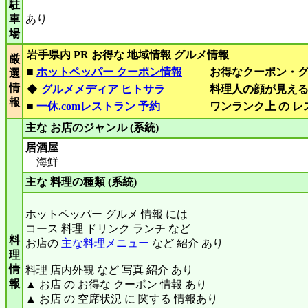
駐
車
あり
場
岩手県内 PR お得な 地域情報 グルメ情報
厳
■
ホットペッパー クーポン情報
お得なクーポン・
選
情
◆
グルメメディア ヒトサラ
料理人の顔が見え
報
■
一休.comレストラン 予約
ワンランク上 の 
主な お店のジャンル (系統)
居酒屋
海鮮
主な 料理の種類 (系統)
ホットペッパー グルメ 情報 には
コース 料理 ドリンク ランチ など
料
お店の
主な料理メニュー
など 紹介 あり
理
情
料理 店内外観 など 写真 紹介 あり
報
▲ お店 の お得な クーポン 情報 あり
▲ お店 の 空席状況 に 関する 情報あり