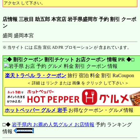
アクセス して下さい。
店情報 三枚目 助五郎 本宮店 岩手県盛岡市 予約 割引 クーポ
ン
盛岡 盛岡本宮
※ 当サイト には 広告 宣伝 AD PR プロモーション が 含まれています。
□◆ 割引クーポン 割引チケット お店クーポン 情報 PR ◆□
楽天トラベル ラ・クーポン
旅行 宿泊 料金 割引 RaCoupon
＜ 詳細 は リンク または 画像 を クリック して下さい ＞
ホットペッパー グルメ 岩手
お得なクーポン・グルメ情報
□◆
岩手県内 お薦め人気グルメ お店情報
予約 ランキング
情報