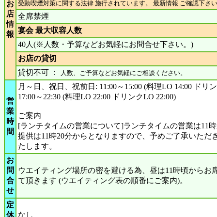
お
受動喫煙対策に関する法律 施行されています。 最新情報 ご確認下さ
店
全席禁煙
情
宴会 最大収容人数
報
40人(※人数・予算などお気軽にお問合せ下さい。)
お店の貸切
貸切不可 ：
人数、ご予算などお気軽にご相談ください。
月～日、祝日、祝前日: 11:00～15:00 (料理LO 14:00 ドリンク
17:00～22:30 (料理LO 22:00 ドリンクLO 22:00)
営
業
ご案内
時
[ランチタイムの営業について]ランチタイムの営業は11
間
提供は11時20分からとなりますので、予めご了承いただ
たします。
お
問
ウエイティング場所の密を避ける為、昼は11時頃からお
合
て頂きます (ウエイティング表の順番にご案内)。
せ
定
休
なし