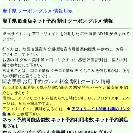
岩手県 クーポン グルメ 情報 blog
岩手県 飲食店ネット予約 割引 クーポン グルメ 情報
※ 当サイト には アフィリエイト を利用した 広告 宣伝 AD PR が 含まれて
います。
行き方 は、地図 交通案内 交通標識 案内看板 案内標識 を参考に、お店へ
アクセスして下さい。
お店の 味 グルメ 美味 等々 口コミ クチコミ 感想 評価 評判 は、個人の判
断で参考にして下さい。
言えることは、 口コミ情報 クチコミ情報 等 くちこみ を信じるかは、あな
たの判断だと言うことです。
Yahoo! 楽天市場 等 人気商品 限定商品 の 格安 特売 バーゲン 最安値 を 紹
介しませんか？
簡単に、アフィリエイト を始められる時代です。blog ブログ HP ホームペ
ージ は、めちゃ簡単ですよ。
アフィリエイト に 興味がある方 は、◆
アフィリエイト関連 お薦めリンク
集
◆ を ご参照下さい。
ネット予約可能店舗数 ネット予約利用者数 ネット予約満足
度 No.1
ホットペッパーグルメ 岩手県
HOT PEPPER グルメ