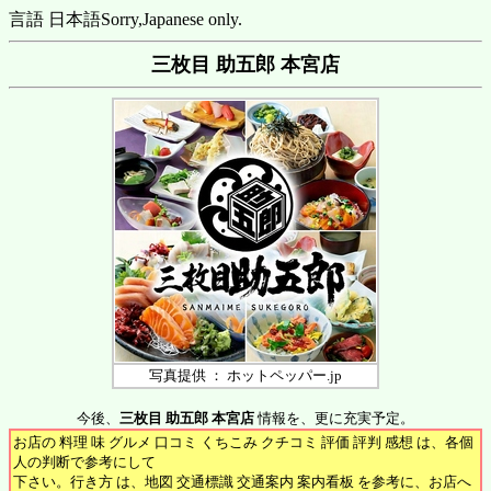
言語 日本語
Sorry,Japanese only.
三枚目 助五郎 本宮店
写真提供 ： ホットペッパー.jp
今後、
三枚目 助五郎 本宮店
情報を、更に充実予定。
お店の 料理 味 グルメ 口コミ くちこみ クチコミ 評価 評判 感想 は、各個
人の判断で参考にして
下さい。行き方 は、地図 交通標識 交通案内 案内看板 を参考に、お店へ