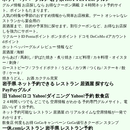
グルメ情報 お店探しなら お得なクーポン満載 ２４時間ネット予約サイ
ト。ポイントもたまります。
人気の特集や季節のおすすめ情報から簡単お店検索。デート オシャレなレ
ストランから宴会用の
居酒屋まで、目的や予算別に探せます。割引クーポンなど、お得なお店探
しを強力にサポート。
リクルートID Pontaポイント ポンタポイント ドコモ DoCoMo dアカウント
dポイント
ホットペッパーグルメ
レビュー 情報 など
居酒屋 / 海鮮
からあげ / 馬刺し / 炉ばた焼き・炙り焼き / エビ料理 / カキ料理・オイスタ
ー / 刺身 /
ローストビーフ / フライドポテト / うどん / カツ丼 / つくね / ステーキ / 餃
子 / ケーキ /
焼きうどん 。 お酒 カクテル充実
岩手県 ネット予約できる レストラン 居酒屋 探すなら
PayPayグルメ
旧 Yahoo!ロコ Yahoo!ダイニング Yahoo!予約 飲食店
２４時間 いつでも どこでも 空席情報 がわかる 予約専門グルメサイト。電
話いらず １分予約。
ネット予約可能な レストラン 居酒屋 の リアルタイムな空席情報が一発で
わかります。
飲食店 何度もお得 GoGoキャンペーン GoGo値引きクーポン スタンプ
一休.comレストラン 岩手県
レストラン予約