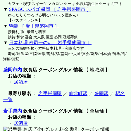
カフェ・喫茶 スイーツ マカロン ケーキ 似顔絵誕生日ケーキ ギフト
▼
SPAGO スパゴ 盛岡 ［ 岩手県盛岡市 ］
ゆったりくつろげる明るいパスタ屋さん♪
【パスタ／ランチ】
▼
駒龍 ［ 岩手県盛岡市 ］
接待利用に最適な料亭
接待 和食 宴会 大人数 個室 盛岡 冠婚葬祭
▼
日本料理 寿司一の○ ［ 岩手県盛岡市 ］
三陸の海鮮を扱う本格日本料理・和食店です
寿司/居酒屋/三陸/座敷/海鮮/鮨/盛岡/中央通/宴会/刺身/日本酒 /鮮魚/肉/
海鮮/貸切
盛岡市内
飲食店 クーポン グルメ 情報
【 地域別 】
お店の種類
：
・
居酒屋
最寄り駅名
：
岩手飯岡駅
／
仙北町駅
／
盛岡駅
／
駅名
一覧
岩手県内
飲食店 クーポン グルメ 情報
【 全店舗 】
お店の種類
：
・
居酒屋