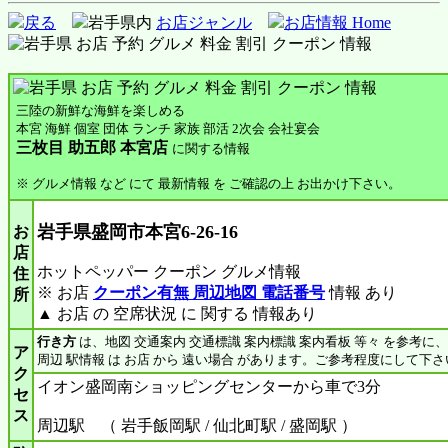
戻る
岩手県内
お店ジャンル
お店情報 Home
三陸の新鮮な海鮮を楽しめる
本宮 海鮮 個室 団体 ランチ 家族 部活 2次会 会社宴会
三枚目 助五郎 本宮店
に関する情報
※ グルメ情報 など にて 最新情報 を ご確認の上 お出かけ下さい。
岩手県盛岡市本宮6-26-16
お
店
ホットペッパー クーポン グルメ情報
住
※ お店
クーポン有無 周辺地図 電話番号
情報 あり
所
▲ お店 の 空席状況 に 関する 情報あり
行き方
は、地図 交通案内 交通標識 案内標識 案内看板 等々 を参考に
ア
周辺 駅情報 は お店 から 遠い場合 があります。ご参考程度にして下さ
ク
イオン盛岡南ショッピングセンターから車で3分
セ
ス
周辺駅 （ 岩手飯岡駅 / 仙北町駅 / 盛岡駅 ）