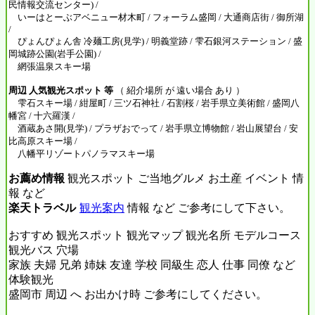
民情報交流センター) /
いーはとーぶアベニュー材木町 / フォーラム盛岡 / 大通商店街 / 御所湖
/
ぴょんぴょん舎 冷麺工房(見学) / 明義堂跡 / 雫石銀河ステーション / 盛
岡城跡公園(岩手公園) /
網張温泉スキー場
周辺 人気観光スポット 等
（ 紹介場所 が 遠い場合 あり ）
雫石スキー場 / 紺屋町 / 三ツ石神社 / 石割桜 / 岩手県立美術館 / 盛岡八
幡宮 / 十六羅漢 /
酒蔵あさ開(見学) / プラザおでって / 岩手県立博物館 / 岩山展望台 / 安
比高原スキー場 /
八幡平リゾートパノラマスキー場
お薦め情報
観光スポット ご当地グルメ お土産 イベント 情
報 など
楽天トラベル
観光案内
情報 など ご参考にして下さい。
おすすめ 観光スポット 観光マップ 観光名所 モデルコース
観光バス 穴場
家族 夫婦 兄弟 姉妹 友達 学校 同級生 恋人 仕事 同僚 など
体験観光
盛岡市 周辺 へ お出かけ時 ご参考にしてください。