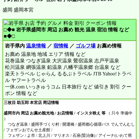
盛岡 盛岡本宮
□◆■ 岩手県盛岡市 周辺 お薦め 観光 温泉 宿泊 情報 など
■◆□
岩手県内
温泉情報
／
宿情報
／
ゴルフ場
お薦め情報
お薦め 温泉地 地域 エリア 情報 など
花巻温泉 つなぎ温泉 大沢温泉 鶯宿温泉 志戸平温泉
松川温泉 網張温泉 鉛温泉 八幡平温泉郷 台温泉 など
楽天トラベル じゃらん るるぶトラベル JTB Yahoo!トラベ
ル ヤフートラベル
一休.com いっきゅうコム 日本旅行 など 値引き 割引 クー
ポン 情報 など
三枚目 助五郎 本宮店 周辺情報
盛岡市内 周辺 お薦め観光地 / お店情報 / インスタ映え 等
（ 只今 準備中
）
つなぎ温泉 / 盛岡手づくり村 / 開運橋 / 盛岡都心循環バス でんでんむし
/ フェザンおでんせ土産館 /
フェザン / よ市 / 北上川 / マリオス / 石座(賢治像) / アイーナ(いわて県