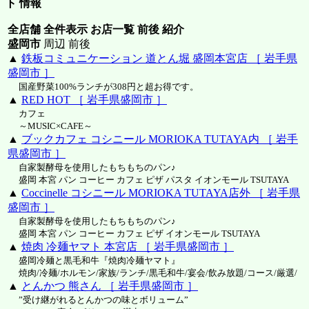
ト 情報
全店舗 全件表示 お店一覧 前後 紹介
盛岡市
周辺 前後
▲
鉄板コミュニケーション 道とん堀 盛岡本宮店 ［ 岩手県
盛岡市 ］
国産野菜100%ランチが308円と超お得です。
▲
RED HOT ［ 岩手県盛岡市 ］
カフェ
～MUSIC×CAFE～
▲
ブックカフェ コシニール MORIOKA TUTAYA内 ［ 岩手
県盛岡市 ］
自家製酵母を使用したもちもちのパン♪
盛岡 本宮 パン コーヒー カフェ ピザ パスタ イオンモール TSUTAYA
▲
Coccinelle コシニール MORIOKA TUTAYA店外 ［ 岩手県
盛岡市 ］
自家製酵母を使用したもちもちのパン♪
盛岡 本宮 パン コーヒー カフェ ピザ イオンモール TSUTAYA
▲
焼肉 冷麺ヤマト 本宮店 ［ 岩手県盛岡市 ］
盛岡冷麺と黒毛和牛『焼肉冷麺ヤマト』
焼肉/冷麺/ホルモン/家族/ランチ/黒毛和牛/宴会/飲み放題/コース/厳選/
▲
とんかつ 熊さん ［ 岩手県盛岡市 ］
”受け継がれるとんかつの味とボリューム”