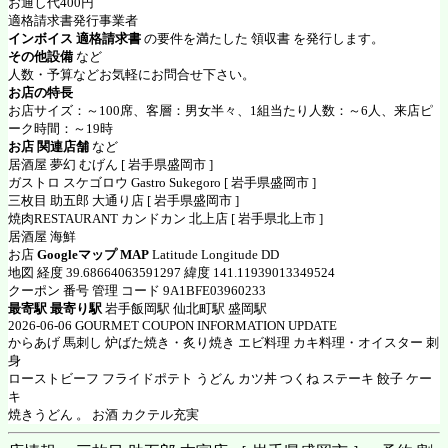
お通し代400円
適格請求書発行事業者
インボイス 適格請求書
の要件を満たした 領収書 を発行します。
その他設備
など
人数・予算などお気軽にお問合せ下さい。
お店の特長
お店サイズ：～100席、客層：男女半々、1組当たり人数：～6人、来店ピ
ーク時間：～19時
お店 関連店舗
など
居酒屋 夢幻 むげん [ 岩手県盛岡市 ]
ガストロ スケゴロウ Gastro Sukegoro [ 岩手県盛岡市 ]
三枚目 助五郎 大通り店 [ 岩手県盛岡市 ]
焼肉RESTAURANT カンドカン 北上店 [ 岩手県北上市 ]
居酒屋 海鮮
お店
Googleマップ MAP
Latitude Longitude DD
地図 経度 39.68664063591297 緯度 141.11939013349524
クーポン 番号 管理 コード 9A1BFE03960233
最寄駅 最寄り駅
岩手飯岡駅 仙北町駅 盛岡駅
2026-06-06 GOURMET COUPON INFORMATION UPDATE
からあげ 馬刺し 炉ばた焼き・炙り焼き エビ料理 カキ料理・オイスター 刺
身
ローストビーフ フライドポテト うどん カツ丼 つくね ステーキ 餃子 ケー
キ
焼きうどん 。 お酒 カクテル充実