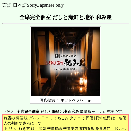
言語 日本語
Sorry,Japanese only.
全席完全個室 だしと海鮮と地酒 和み屋
写真提供 ： ホットペッパー.jp
今後、
全席完全個室 だしと海鮮と地酒 和み屋
情報を、更に充実予定。
お店の 料理 味 グルメ 口コミ くちこみ クチコミ 評価 評判 感想 は、各個
人の判断で参考にして
下さい。行き方 は、地図 交通標識 交通案内 案内看板 を参考に、お店へ