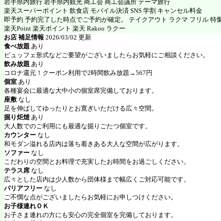
岩手県内旅行 岩手県内観光 商工会 商工会議所 テーマ旅行
楽天スーパーポイント 飲食店 モバイル決済 SNS 学割 キャンセル料金
即予約 予約完了した時点でご予約が確定。 テイクアウト ラクマ フリル 特
楽天Point 楽天ポイント 楽天 Rakoo ラクー
お店 補足情報
2026/03/02 更新
食べ放題
あり
ビュッフェ形式などご要望がございましたらお気軽にご相談ください。
飲み放題
あり
コロナ還元！クーポン利用で2時間飲み放題→567円
個室
あり
各種宴会に最適な大中小の個室席完備しております。
座敷
なし
足を伸ばしてゆったりとお寛ぎいただける広々空間。
掘り炬燵
あり
大人数でのご利用にも最適な掘りごたつ個室です。
カウンター
なし
和モダン溢れる店内は落ち着きある大人な空間が広がります。
ソファー
なし
こだわりの空間とお料理で充実したお時間をお過ごしください。
テラス席
なし
広々とした店内は少人数から団体様まで幅広くご対応可能です。
バリアフリー
なし
ご不憫な点がございましたらお気軽にお申しつけください。
お子様連れＯＫ
お子さま連れの方にも安心の完全個室を完備しております。