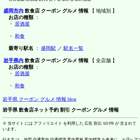
盛岡市内
飲食店 クーポン グルメ 情報
【 地域別 】
お店の種類
：
・
居酒屋
・
和食
最寄り駅名
：
盛岡駅
／
駅名一覧
岩手県内
飲食店 クーポン グルメ 情報
【 全店舗 】
お店の種類
：
・
居酒屋
・
和食
岩手県 クーポン グルメ 情報 blog
岩手県 飲食店ネット予約 割引 クーポン グルメ 情報
※ 当サイト には アフィリエイト を利用した 広告 宣伝 AD PR が 含まれて
います。
行き方 は、地図 交通案内 交通標識 案内看板 案内標識 を参考に、お店へ