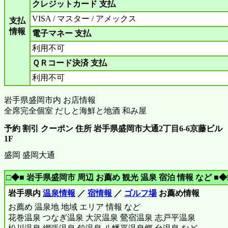
クレジットカード 支払
VISA / マスター / アメックス
支払
情報
電子マネー 支払
利用不可
ＱＲコード決済 支払
利用不可
岩手県盛岡市内 お店情報
全席完全個室 だしと海鮮と地酒 和み屋
予約 割引 クーポン 住所 岩手県盛岡市大通2丁目6-6京藤ビル
1F
盛岡 盛岡大通
□◆■ 岩手県盛岡市 周辺 お薦め 観光 温泉 宿泊 情報 など ■◆
岩手県内
温泉情報
／
宿情報
／
ゴルフ場
お薦め情報
お薦め 温泉地 地域 エリア 情報 など
花巻温泉 つなぎ温泉 大沢温泉 鶯宿温泉 志戸平温泉