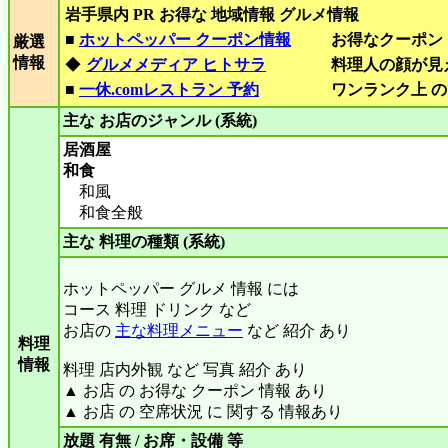
岩手県内 PR お得な 地域情報 グルメ情報
■
ホットペッパー クーポン情報
お得なクーポン
厳選
情報
◆
グルメメディア ヒトサラ
料理人の顔が見
■
一休.comレストラン 予約
ワンランク上 の
主な お店のジャンル (系統)
居酒屋
和食
和風
和食全般
主な 料理の種類 (系統)
ホットペッパー グルメ 情報 には
コース 料理 ドリンク など
お店の
主な料理メニュー
など 紹介 あり
料理
情報
料理 店内外観 など 写真 紹介 あり
▲ お店 の お得な クーポン 情報 あり
▲ お店 の 空席状況 に 関する 情報あり
放題 有無 / お席・設備 等