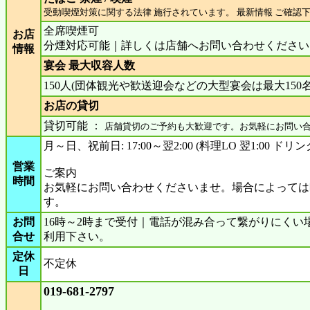
受動喫煙対策に関する法律 施行されています。 最新情報 ご確認
全席喫煙可
お店
分煙対応可能｜詳しくは店舗へお問い合わせください
情報
宴会 最大収容人数
150人(団体観光や歓送迎会などの大型宴会は最大150
お店の貸切
貸切可能 ：
店舗貸切のご予約も大歓迎です。お気軽にお問い
月～日、祝前日: 17:00～翌2:00 (料理LO 翌1:00 ドリンク
営業
ご案内
時間
お気軽にお問い合わせくださいませ。場合によっては
す。
お問
16時～2時まで受付｜電話が混み合って繋がりにくい場
合せ
利用下さい。
定休
不定休
日
019-681-2797