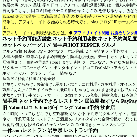
お店の 味 グルメ 美味 等々 口コミ クチコミ 感想 評価 評判 は、個人の
言えることは、 口コミ情報 クチコミ情報 等 くちこみ を信じるかは、あ
Yahoo! 楽天市場 等 人気商品 限定商品 の 格安 特売 バーゲン 最安値 を 
簡単に、アフィリエイト を始められる時代です。blog ブログ HP ホーム
よ。
アフィリエイト に 興味がある方 は、◆
アフィリエイト関連 お薦めリンク
ネット予約可能店舗数 ネット予約利用者数 ネット予約満足度 N
ホットペッパーグルメ 岩手県
HOT PEPPER グルメ
グルメ情報 お店探しなら お得なクーポン満載 ２４時間ネット予約サイト
人気の特集や季節のおすすめ情報から簡単お店検索。デート オシャレなレ
居酒屋まで、目的や予算別に探せます。割引クーポンなど、お得なお店探
リクルートID Pontaポイント ポンタポイント ドコモ DoCoMo dアカウント
ホットペッパーグルメ
レビュー 情報 など
居酒屋 / 和食 / 和風 / 和食全般
卵焼き / からあげ / お茶漬け / 馬刺し / 塩辛 / エビ料理 / カキ料理・オイスター
刺身 / あん肝 / フライドポテト / 海鮮丼 / しゃぶしゃぶ / すき焼き / おでん / 
水炊き / 餃子 / 牛タン / デザート 。 お酒 カクテル充実、焼酎充実、日本
岩手県 ネット予約できる レストラン 居酒屋 探すなら PayPa
旧 Yahoo!ロコ Yahoo!ダイニング Yahoo!予約 飲食店
２４時間 いつでも どこでも 空席情報 がわかる 予約専門グルメサイト。電
ネット予約可能な レストラン 居酒屋 の リアルタイムな空席情報が一発で
飲食店 何度もお得 GoGoキャンペーン GoGo値引きクーポン スタンプ
一休.comレストラン 岩手県
レストラン予約
ワンランク上の レストラン予約。 地域 や ジャンル から カンタン検索、