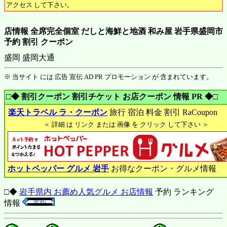
アクセス して下さい。
店情報 全席完全個室 だしと海鮮と地酒 和み屋 岩手県盛岡市
予約 割引 クーポン
盛岡 盛岡大通
※ 当サイト には 広告 宣伝 AD PR プロモーション が 含まれています。
□◆ 割引クーポン 割引チケット お店クーポン 情報 PR ◆□
楽天トラベル ラ・クーポン
旅行 宿泊 料金 割引 RaCoupon
＜ 詳細 は リンク または 画像 を クリック して下さい ＞
ホットペッパー グルメ 岩手
お得なクーポン・グルメ情報
□◆
岩手県内 お薦め人気グルメ お店情報
予約 ランキング
情報