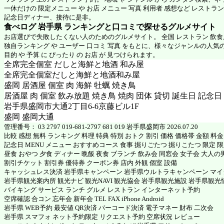
一休だけの 限定メニュー や お店 メニュー 写真 利用者 感想など レストラ
記念日ディナー、接待に是非。
食べログ 岩手県 ランキングと口コミで探せるグルメサイト
お店選びで失敗したくない人のためのグルメサイト。 全国 レストラン 飲
独自ランキング や ユーザー 口コミ 写真 をもとに、様々なジャンルの人気
目的 や 予算 に ぴったり の お店 が 見つけられます。
全席完全個室 だしと海鮮と地酒 和み屋
全席完全個室だしと海鮮と地酒和み屋
盛岡 居酒屋 個室 肉 海鮮 牡蠣 焼き鳥
居酒屋 肉 個室 飲み放題 焼き鳥 焼肉 団体 貸切 誕生日 記念日
岩手県盛岡市大通2丁目6-6京藤ビル1F
盛岡 盛岡大通
管理番号： 03 2797 019-681-2797 681 019 岩手県盛岡市 2026.07.20
比較 感想 無料 ランキング 料理 特典 特別 おトク 割引 価格 価格帯 金額 料
記念日 MENU メニュー おすすめコース 食事 掘りごたつ 掘りこたつ 限定 限定
昼食 おやつ 夕食 ディナー 晩飯 夜食 ブランチ 飲み会 同窓会 女子会 大人の
割引チケット 割引券 優待券 クーポン券 店内 外観 個室 設備
キャッシュレス決済 岩手県キャンペーン 岩手県ウルトラキャンペーン マ
岩手県観光案内所 観光ナビ 観光NAVI 観光協会 岩手県観光施設 岩手県観光
バイキング サービス ランチ グルメ レストラン インターネット予約
空席確認 合コン 忘年会 新年会 TEL FAX iPhone Android
岩手県 WEB予約 最安値 QR決済 バーコード決済 電子マネー 財布 二次会
岩手県 スマフォ ネット予約限定 リクエスト予約 空席状況 レビュー