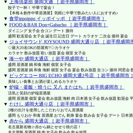
▼
上海倶楽部 盛岡大通 ［ 岩手県盛岡市 ］
餃子で一杯！ 中華で宴会！
【本格＆創作中華居酒屋】気軽に中華で飲みたい人におすすめ♪
▼
食堂ippoippo イッポイッポ ［ 岩手県盛岡市 ］
▼
FOOD＆BAR Don+Gabacho ［ 岩手県盛岡市 ］
ダイニング 女子会 合コン デート 接待
盛岡 歓送迎会 女子会 誕生日 記念日 デート カラオケ 二次会 接待 宴会
▼
ジョイサウンド JOYSOUND 盛岡大通り店 ［ 岩手県盛岡市
◇最大20名OKの部屋有!!◇カラオケ
カラオケ 飲み放題 歌い放題 宴会 個室 女子会
▼
湊一や 盛岡大通店 ［ 岩手県盛岡市 ］
盛岡 居酒屋 鍋 和食 海鮮 個室 女子会
盛岡 居酒屋 鍋 和食 海鮮 個室 女子会 宴会 飲み放題 合コン 接待 同窓会 
▼
ビッグエコー BIG ECHO 盛岡大通2号店 ［ 岩手県盛岡市 
美味しい食事とお酒が楽しめるカラオケ
▼
炉端・釜飯・焼うに 又八 またはち ［ 岩手県盛岡市 ］
活気と笑顔の炉端居酒屋
盛岡 居酒屋 個室 宴会 飲み放題 海鮮 肉 日本酒 女子会 飲み放題 歓迎会 
▼
たけし 盛岡大通り店 ［ 岩手県盛岡市 ］
2種の出汁を使用したこだわりおでん居酒屋
盛岡 もりおか 和食 居酒屋 おでん 刺身 宴会 飲み会 女子会 デート 日本酒
▼
赤から 盛岡大通店 ［ 岩手県盛岡市 ］
名古屋新名物☆赤から鍋とせせり焼の店！
名古屋飯 居酒屋 鍋 肉 女子会 飲み会 飲み放題