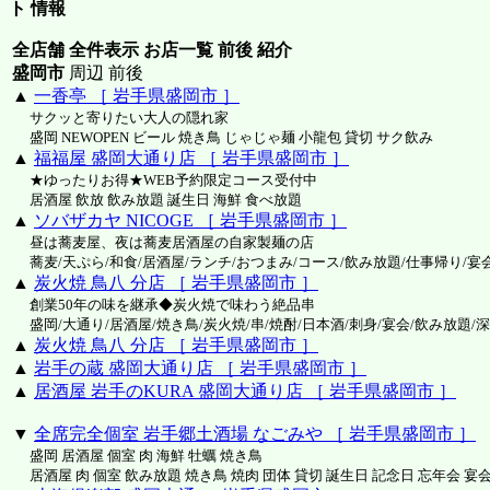
ト 情報
全店舗 全件表示 お店一覧 前後 紹介
盛岡市
周辺 前後
▲
一香亭 ［ 岩手県盛岡市 ］
サクッと寄りたい大人の隠れ家
盛岡 NEWOPEN ビール 焼き鳥 じゃじゃ麺 小龍包 貸切 サク飲み
▲
福福屋 盛岡大通り店 ［ 岩手県盛岡市 ］
★ゆったりお得★WEB予約限定コース受付中
居酒屋 飲放 飲み放題 誕生日 海鮮 食べ放題
▲
ソバザカヤ NICOGE ［ 岩手県盛岡市 ］
昼は蕎麦屋、夜は蕎麦居酒屋の自家製麺の店
蕎麦/天ぷら/和食/居酒屋/ランチ/おつまみ/コース/飲み放題/仕事帰り/宴
▲
炭火焼 鳥八 分店 ［ 岩手県盛岡市 ］
創業50年の味を継承◆炭火焼で味わう絶品串
盛岡/大通り/居酒屋/焼き鳥/炭火焼/串/焼酎/日本酒/刺身/宴会/飲み放題/深
▲
炭火焼 鳥八 分店 ［ 岩手県盛岡市 ］
▲
岩手の蔵 盛岡大通り店 ［ 岩手県盛岡市 ］
▲
居酒屋 岩手のKURA 盛岡大通り店 ［ 岩手県盛岡市 ］
▼
全席完全個室 岩手郷土酒場 なごみや ［ 岩手県盛岡市 ］
盛岡 居酒屋 個室 肉 海鮮 牡蠣 焼き鳥
居酒屋 肉 個室 飲み放題 焼き鳥 焼肉 団体 貸切 誕生日 記念日 忘年会 宴