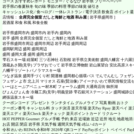
コース おすすめレポート モニター / ぐるなび 岩手県 フリーペーパー
岩手県の春夏秋冬 旬の味 季節の料理 季節の味覚 値引き
キャッシュレス化 / 食べログ / 一休レストラン / 電子決済 飲食店 ポイント
店情報：
全席完全個室 だしと海鮮と地酒 和み屋
[ 岩手県盛岡市 ]
居酒屋 和食 和風 和食全般
岩手県盛岡市内 盛岡市内 岩手内 盛岡内
岩手 盛岡 全席完全個室 だしと海鮮と地酒 和み屋
岩手県盛岡市周辺 盛岡市周辺 岩手周辺 盛岡周辺
盛岡駅周辺 盛岡 盛岡周辺
盛岡 盛岡大通 盛岡 盛岡大通
雫石スキー場 紺屋町 三ツ石神社 石割桜 岩手県立美術館 盛岡八幡宮 十六羅
酒蔵あさ開(見学) プラザおでって 岩手県立博物館 岩山展望台 安比高原スキ
八幡平リゾートパノラマスキー場
つなぎ温泉 盛岡手づくり村 開運橋 盛岡都心循環バス でんでんむし フェザ
フェザン よ市 北上川 マリオス 石座(賢治像) アイーナ(いわて県民情報交流
いーはとーぶアベニュー材木町 フォーラム盛岡 大通商店街 御所湖
ぴょんぴょん舎 冷麺工房(見学) 明義堂跡 雫石銀河ステーション 盛岡城跡公
網張温泉スキー場
クーポンコード プレゼント ランチタイム グルメライフ 写真 動画 おトク
クーポン番号 キャンセル料 タッチ決済 楽天市場 楽天Pay Rpay 楽天ペイ 楽天
楽天エディ 楽天Check 楽天チェック 楽天ポイントカード リクルート
HOT PEPPER Gourmet グルメ手帳 予約 来店 近場旅 近辺 近所 地元 地産地
お店 開店 閉店 岩手県 天気予報 週間天気予報 d払い dカード
令和 れいわ REIWA 令和8年 2026年 QRコード PayPayポイント ペイペイ PayP