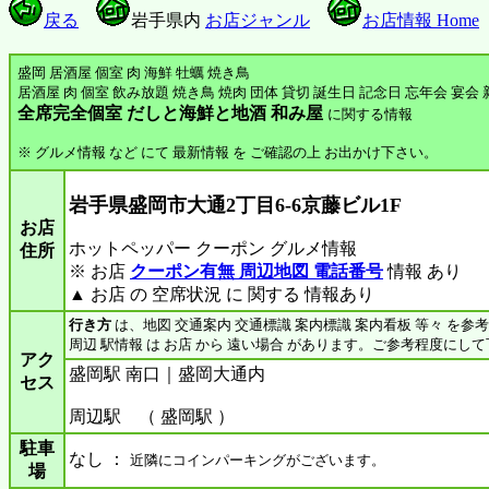
戻る
岩手県内
お店ジャンル
お店情報 Home
盛岡 居酒屋 個室 肉 海鮮 牡蠣 焼き鳥
居酒屋 肉 個室 飲み放題 焼き鳥 焼肉 団体 貸切 誕生日 記念日 忘年会 宴会
全席完全個室 だしと海鮮と地酒 和み屋
に関する情報
※ グルメ情報 など にて 最新情報 を ご確認の上 お出かけ下さい。
岩手県盛岡市大通2丁目6-6京藤ビル1F
お店
ホットペッパー クーポン グルメ情報
住所
※ お店
クーポン有無 周辺地図 電話番号
情報 あり
▲ お店 の 空席状況 に 関する 情報あり
行き方
は、地図 交通案内 交通標識 案内標識 案内看板 等々 を参
周辺 駅情報 は お店 から 遠い場合 があります。ご参考程度にし
アク
盛岡駅 南口｜盛岡大通内
セス
周辺駅 （ 盛岡駅 ）
駐車
なし ：
近隣にコインパーキングがございます。
場