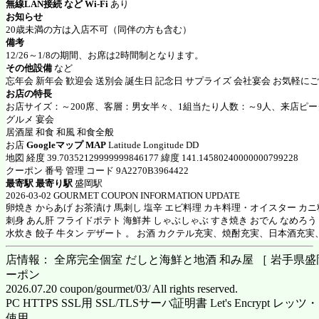
無線LAN接続 など Wi-Fi
あり
お知らせ
20歳未満の方は入店不可（同伴の方も含む）
備考
12/26～1/8の期間、お席は2時間制となります。
その他設備
など
忘年会 新年会 歓迎会 送別会 誕生日 記念日 サプライズ 会社宴会 お気軽に
お店の特長
お店サイズ：～200席、客層：男女半々、1組当たり人数：～9人、来店ピー
グルメ 宴会
居酒屋 和食 和風 和食全般
お店
Googleマップ MAP
Latitude Longitude DD
地図 経度 39.70352129999999846177 緯度 141.14580240000000799228
クーポン 番号 管理 コード 9A2270B3964422
最寄駅 最寄り駅
盛岡駅
2026-03-02 GOURMET COUPON INFORMATION UPDATE
卵焼き からあげ お茶漬け 馬刺し 塩辛 エビ料理 カキ料理・オイスター カ
刺身 あん肝 フライドポテト 海鮮丼 しゃぶしゃぶ すき焼き おでん なめろう
水炊き 餃子 牛タン デザート 。 お酒 カクテル充実、焼酎充実、日本酒充
店情報： 全席完全個室 だしと海鮮と地酒 和み屋 ［ 岩手県盛岡市
ーポン
2026.07.20 coupon/gourmet/03/ All rights reserved.
PC HTTPS SSL用 SSL/TLSサーバ証明書 Let's Encrypt
使用