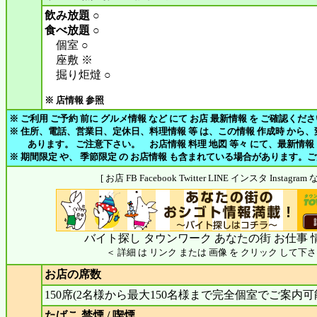
飲み放題 ○
食べ放題 ○
個室 ○
座敷 ※
掘り炬燵 ○
※ 店情報 参照
※ ご利用 ご予約 前に グルメ情報 など にて お店 最新情報 を ご確認くだ
※ 住所、電話、営業日、定休日、料理情報 等 は、この情報 作成時 から
あります。 ご注意下さい。 お店情報 料理 地図 等々 にて、最新情報
※ 期間限定 や、 季節限定 の お店情報 も含まれている場合があります。
[ お店 FB Facebook Twitter LINE インスタ Insta
バイト探し タウンワーク あなたの街 お仕事 
＜ 詳細 は リンク または 画像 を クリック して下さ
お店の席数
150席(2名様から最大150名様まで完全個室でご案内可
たばこ 禁煙 / 喫煙