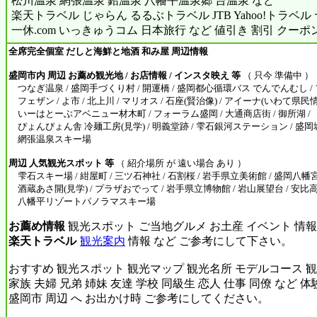
松川温泉 網張温泉 鉛温泉 八幡平温泉郷 台温泉 など
楽天トラベル じゃらん るるぶトラベル JTB Yahoo!トラベ
一休.com いっきゅうコム 日本旅行 など 値引き 割引 クーポ
全席完全個室 だしと海鮮と地酒 和み屋 周辺情報
盛岡市内 周辺 お薦め観光地 / お店情報 / インスタ映え 等
（ 只今 準備中 ）
つなぎ温泉 / 盛岡手づくり村 / 開運橋 / 盛岡都心循環バス でんでんむし /
フェザン / よ市 / 北上川 / マリオス / 石座(賢治像) / アイーナ(いわて県民
いーはとーぶアベニュー材木町 / フォーラム盛岡 / 大通商店街 / 御所湖 /
ぴょんぴょん舎 冷麺工房(見学) / 明義堂跡 / 雫石銀河ステーション / 盛岡城
網張温泉スキー場
周辺 人気観光スポット 等
（ 紹介場所 が 遠い場合 あり ）
雫石スキー場 / 紺屋町 / 三ツ石神社 / 石割桜 / 岩手県立美術館 / 盛岡八幡宮 
酒蔵あさ開(見学) / プラザおでって / 岩手県立博物館 / 岩山展望台 / 安比
八幡平リゾートパノラマスキー場
お薦め情報
観光スポット ご当地グルメ お土産 イベント 情報
楽天トラベル
観光案内
情報 など ご参考にして下さい。
おすすめ 観光スポット 観光マップ 観光名所 モデルコース 観
家族 夫婦 兄弟 姉妹 友達 学校 同級生 恋人 仕事 同僚 など 
盛岡市 周辺 へ お出かけ時 ご参考にしてください。