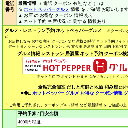
最新情報
（ 電話 クーポン 有無 など ） は
電話
※
ホットペッパーグルメ
情報 を ご確認 お願いしま
番号
▲ お店 の お得な クーポン 情報 あり
▲ ネット予約 空席状況 に 関する 情報あり
グルメ・レストラン予約 ホットペッパーグルメ
※ クーポン
ど
お店探しなら お得な 割引 クーポン など 満載 24時間 ネット予約サイト
デート用 オシャレな レストラン から 宴会用 居酒屋 まで 目的 予算別 で
グルメ情報 レストラン 居酒屋 ネット予約 クーポン検索 
ネット予約 で ポイント たまる つかえる ホットペッパ
全席完全個室 だしと海鮮と地酒 和み屋
に関
■◆□
ホットペッパー グルメ お得な クーポン情報 
※ ご利用 ご予約 前に、クーポン グルメ情報 など 最新情報 を ご確認の
平均予算 / 目安金額
4000円程度