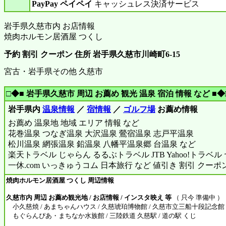
PayPay ペイペイ
キャッシュレス決済サービス
岩手県久慈市内 お店情報
焼肉ホルモン居酒屋 つくし
予約 割引 クーポン 住所 岩手県久慈市川崎町6-15
宮古・岩手県その他 久慈市
□◆■ 岩手県久慈市 周辺 お薦め 観光 温泉 宿泊 情報 など ■◆
岩手県内
温泉情報
／
宿情報
／
ゴルフ場
お薦め情報
お薦め 温泉地 地域 エリア 情報 など
花巻温泉 つなぎ温泉 大沢温泉 鶯宿温泉 志戸平温泉
松川温泉 網張温泉 鉛温泉 八幡平温泉郷 台温泉 など
楽天トラベル じゃらん るるぶトラベル JTB Yahoo!トラベ
一休.com いっきゅうコム 日本旅行 など 値引き 割引 クーポ
焼肉ホルモン居酒屋 つくし 周辺情報
久慈市内 周辺 お薦め観光地 / お店情報 / インスタ映え 等
（ 只今 準備中 ）
小久慈焼 / あまちゃんハウス / 久慈琥珀博物館 / 久慈市立三船十段記念館 
もぐらんぴあ・まちなか水族館 / 三陸鉄道 久慈駅 / 道の駅 くじ