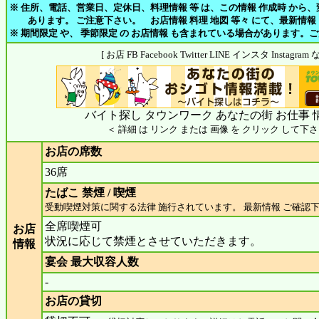
※ 住所、電話、営業日、定休日、料理情報 等 は、この情報 作成時 から
あります。 ご注意下さい。 お店情報 料理 地図 等々 にて、最新情報
※ 期間限定 や、 季節限定 の お店情報 も含まれている場合があります。
[ お店 FB Facebook Twitter LINE インスタ Insta
バイト探し タウンワーク あなたの街 お仕事 
＜ 詳細 は リンク または 画像 を クリック して下さ
お店の席数
36席
たばこ 禁煙 / 喫煙
受動喫煙対策に関する法律 施行されています。 最新情報 ご確認
全席喫煙可
お店
状況に応じて禁煙とさせていただきます。
情報
宴会 最大収容人数
-
お店の貸切