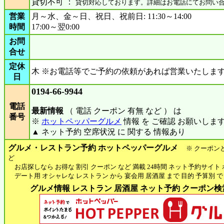
貸切不可 ：
貸切対応しております。詳細はお電話にてお問い
営業
月～水、金～日、祝日、祝前日: 11:30～14:00
時間
17:00～翌0:00
お問
合せ
定休
木 ※お電話等でご予約の依頼があれば営業いたしま
日
0194-66-9944
電話
最新情報
（ 電話 クーポン 有無 など ） は
番号
※
ホットペッパーグルメ
情報 を ご確認 お願いしま
▲ ネット予約 空席状況 に 関する 情報あり
グルメ・レストラン予約 ホットペッパーグルメ
※ クーポン
ど
お店探しなら お得な 割引 クーポン など 満載 24時間 ネット予約サイト
デート用 オシャレな レストラン から 宴会用 居酒屋 まで 目的 予算別 で
グルメ情報 レストラン 居酒屋 ネット予約 クーポン検索 