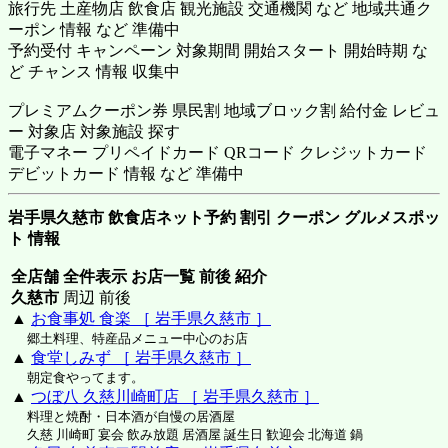
旅行先 土産物店 飲食店 観光施設 交通機関 など 地域共通ク
ーポン 情報 など 準備中
予約受付 キャンペーン 対象期間 開始スタート 開始時期 な
ど チャンス 情報 収集中
プレミアムクーポン券 県民割 地域ブロック割 給付金 レビュ
ー 対象店 対象施設 探す
電子マネー プリペイドカード QRコード クレジットカード
デビットカード 情報 など 準備中
岩手県久慈市 飲食店ネット予約 割引 クーポン グルメスポッ
ト 情報
全店舗 全件表示 お店一覧 前後 紹介
久慈市
周辺 前後
▲
お食事処 食楽 ［ 岩手県久慈市 ］
郷土料理、特産品メニュー中心のお店
▲
食堂しみず ［ 岩手県久慈市 ］
朝定食やってます。
▲
つぼ八 久慈川崎町店 ［ 岩手県久慈市 ］
料理と焼酎・日本酒が自慢の居酒屋
久慈 川崎町 宴会 飲み放題 居酒屋 誕生日 歓迎会 北海道 鍋