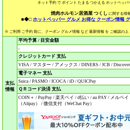
ネット予約 で ポイント たまる つかえる ホットペッパ
焼肉ホルモン居酒屋 つくし
に関する情
■◆□
ホットペッパー グルメ お得な クーポン情報 
※ ご利用 ご予約 前に、クーポン グルメ情報 など 最新情報 を ご確認の
平均予算 / 目安金額
-
クレジットカード 支払
VISA / マスター / アメックス / DINERS / JCB / Discove
電子マネー 支払
Suica / PASMO / ICOCA / iD / QUICPay
支払
ＱＲコード決済 支払
情報
COIN＋ / PayPay / 楽天ペイ / d払い / au PAY / メルペイ 
（Alipay） / 微信支付（WeChat Pay）