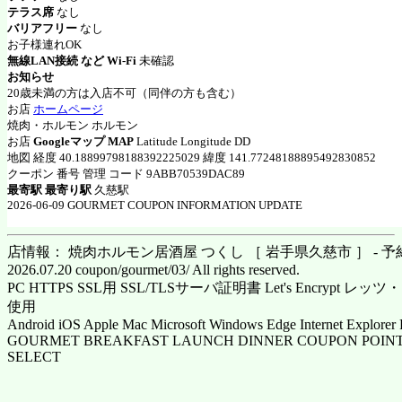
テラス席
なし
バリアフリー
なし
お子様連れOK
無線LAN接続 など Wi-Fi
未確認
お知らせ
20歳未満の方は入店不可（同伴の方も含む）
お店
ホームページ
焼肉・ホルモン ホルモン
お店
Googleマップ MAP
Latitude Longitude DD
地図 経度 40.18899798188392225029 緯度 141.77248188895492830852
クーポン 番号 管理 コード 9ABB70539DAC89
最寄駅 最寄り駅
久慈駅
2026-06-09 GOURMET COUPON INFORMATION UPDATE
店情報： 焼肉ホルモン居酒屋 つくし ［ 岩手県久慈市 ］ - 予
2026.07.20 coupon/gourmet/03/ All rights reserved.
PC HTTPS SSL用 SSL/TLSサーバ証明書 Let's Encrypt
使用
Android iOS Apple Mac Microsoft Windows Edge Internet Explorer 
GOURMET BREAKFAST LAUNCH DINNER COUPON POINT
SELECT