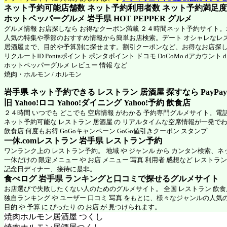
ネット予約可能店舗数 ネット予約利用者数 ネット予約満足度 N
ホットペッパーグルメ 岩手県
HOT PEPPER グルメ
グルメ情報 お店探しなら お得なクーポン満載 ２４時間ネット予約サイト
人気の特集や季節のおすすめ情報から簡単お店検索。デート オシャレなレ
居酒屋まで、目的や予算別に探せます。割引クーポンなど、お得なお店探
リクルートID Pontaポイント ポンタポイント ドコモ DoCoMo dアカウント
ホットペッパーグルメ
レビュー 情報 など
焼肉・ホルモン / ホルモン
岩手県 ネット予約できる レストラン 居酒屋 探すなら PayPa
旧 Yahoo!ロコ Yahoo!ダイニング Yahoo!予約 飲食店
２４時間 いつでも どこでも 空席情報 がわかる 予約専門グルメサイト。電
ネット予約可能な レストラン 居酒屋 の リアルタイムな空席情報が一発で
飲食店 何度もお得 GoGoキャンペーン GoGo値引きクーポン スタンプ
一休.comレストラン 岩手県
レストラン予約
ワンランク上の レストラン予約。 地域 や ジャンル から カンタン検索、
一休だけの 限定メニュー や お店 メニュー 写真 利用者 感想など レストラ
記念日ディナー、接待に是非。
食べログ 岩手県 ランキングと口コミで探せるグルメサイト
お店選びで失敗したくない人のためのグルメサイト。 全国 レストラン 飲
独自ランキング や ユーザー 口コミ 写真 をもとに、様々なジャンルの人気
目的 や 予算 に ぴったり の お店 が 見つけられます。
焼肉ホルモン居酒屋 つくし