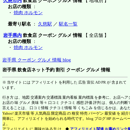
久慈市内
飲食店 クーポン グルメ 情報
【 地域別 】
お店の種類
：
・
焼肉 ホルモン
最寄り駅名
：
久慈駅
／
駅名一覧
岩手県内
飲食店 クーポン グルメ 情報
【 全店舗 】
お店の種類
：
・
焼肉 ホルモン
岩手県 クーポン グルメ 情報 blog
岩手県 飲食店ネット予約 割引 クーポン グルメ 情報
※ 当サイト には アフィリエイト を利用した 広告 宣伝 AD PR が 含まれて
います。
行き方 は、地図 交通案内 交通標識 案内看板 案内標識 を参考に、お店へ
お店の 味 グルメ 美味 等々 口コミ クチコミ 感想 評価 評判 は、個人の
言えることは、 口コミ情報 クチコミ情報 等 くちこみ を信じるかは、あ
Yahoo! 楽天市場 等 人気商品 限定商品 の 格安 特売 バーゲン 最安値 を 
簡単に、アフィリエイト を始められる時代です。blog ブログ HP ホーム
よ。
アフィリエイト に 興味がある方 は、◆
アフィリエイト関連 お薦めリンク