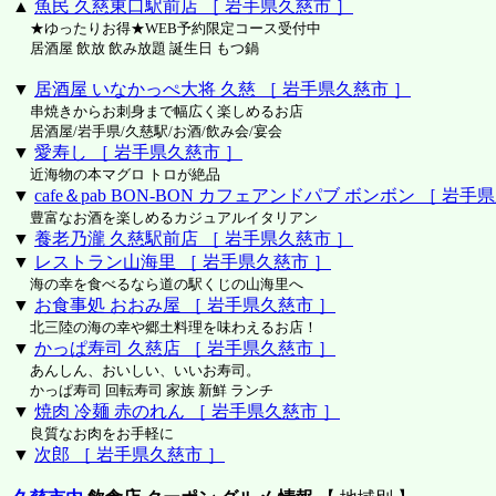
▲
魚民 久慈東口駅前店 ［ 岩手県久慈市 ］
★ゆったりお得★WEB予約限定コース受付中
居酒屋 飲放 飲み放題 誕生日 もつ鍋
▼
居酒屋 いなかっぺ大将 久慈 ［ 岩手県久慈市 ］
串焼きからお刺身まで幅広く楽しめるお店
居酒屋/岩手県/久慈駅/お酒/飲み会/宴会
▼
愛寿し ［ 岩手県久慈市 ］
近海物の本マグロ トロが絶品
▼
cafe＆pab BON-BON カフェアンドパブ ボンボン ［ 岩手
豊富なお酒を楽しめるカジュアルイタリアン
▼
養老乃瀧 久慈駅前店 ［ 岩手県久慈市 ］
▼
レストラン山海里 ［ 岩手県久慈市 ］
海の幸を食べるなら道の駅くじの山海里へ
▼
お食事処 おおみ屋 ［ 岩手県久慈市 ］
北三陸の海の幸や郷土料理を味わえるお店！
▼
かっぱ寿司 久慈店 ［ 岩手県久慈市 ］
あんしん、おいしい、いいお寿司。
かっぱ寿司 回転寿司 家族 新鮮 ランチ
▼
焼肉 冷麺 赤のれん ［ 岩手県久慈市 ］
良質なお肉をお手軽に
▼
次郎 ［ 岩手県久慈市 ］