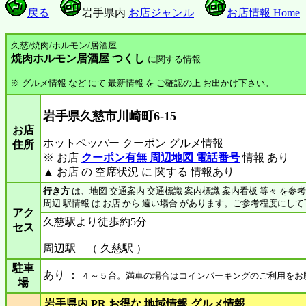
戻る
岩手県内
お店ジャンル
お店情報 Home
久慈/焼肉/ホルモン/居酒屋
焼肉ホルモン居酒屋 つくし
に関する情報
※ グルメ情報 など にて 最新情報 を ご確認の上 お出かけ下さい。
岩手県久慈市川崎町6-15
お店
ホットペッパー クーポン グルメ情報
住所
※ お店
クーポン有無 周辺地図 電話番号
情報 あり
▲ お店 の 空席状況 に 関する 情報あり
行き方
は、地図 交通案内 交通標識 案内標識 案内看板 等々 を参
周辺 駅情報 は お店 から 遠い場合 があります。ご参考程度にし
アク
久慈駅より徒歩約5分
セス
周辺駅 （ 久慈駅 ）
駐車
あり ：
４～５台。満車の場合はコインパーキングのご利用をお
場
岩手県内 PR お得な 地域情報 グルメ情報