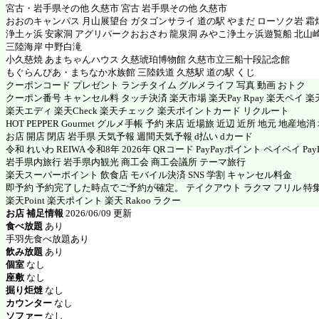
宮古・岩手県その他 久慈市 宮古 岩手県その他 久慈市
おおのキャンパス 月山展望台 ガタゴンサライ 道の駅 やまだ ローソク岩 霜
浄土ヶ浜 安家洞 アグリパークおおさわ 龍泉洞 みやこ浄土ヶ浜遊覧船 北山崎
三陸海岸 中野白滝
小久慈焼 あまちゃんハウス 久慈琥珀博物館 久慈市立三船十段記念館
もぐらんぴあ・まちなか水族館 三陸鉄道 久慈駅 道の駅 くじ
クーポンコード プレゼント ランチタイム グルメライフ 写真 動画 おトク
クーポン番号 キャンセル料 タッチ決済 楽天市場 楽天Pay Rpay 楽天ペイ 楽天
楽天エディ 楽天Check 楽天チェック 楽天ポイントカード リクルート
HOT PEPPER Gourmet グルメ手帳 予約 来店 近場旅 近辺 近所 地元 地産地
お店 開店 閉店 岩手県 天気予報 週間天気予報 d払い dカード
令和 れいわ REIWA 令和8年 2026年 QRコード PayPayポイント ペイペイ PayP
岩手県内旅行 岩手県内観光 商工会 商工会議所 テーマ旅行
楽天スーパーポイント 飲食店 モバイル決済 SNS 学割 キャンセル料金
即予約 予約完了した時点でご予約が確定。 テイクアウト ラクマ フリル 特
楽天Point 楽天ポイント 楽天 Rakoo ラクー
お店 補足情報
2026/06/09 更新
食べ放題
あり
手羽先食べ放題あり
飲み放題
あり
個室
なし
座敷
なし
掘り炬燵
なし
カウンター
なし
ソファー
なし