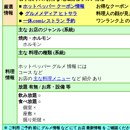
■
ホットペッパー クーポン情報
お得なクーポン
厳選
情報
◆
グルメメディア ヒトサラ
料理人の顔が見
■
一休.comレストラン 予約
ワンランク上 の
主な お店のジャンル (系統)
焼肉・ホルモン
ホルモン
主な 料理の種類 (系統)
ホットペッパー グルメ 情報 には
料理
コース など
情報
お店の
主な料理メニュー
など 紹介 あり
放題 有無 / お席・設備 等
飲み放題 ○
食べ放題 ○
個室 ×
座敷 ×
掘り炬燵 ×
※ ご利用 ご予約 前に グルメ情報 など にて お店 最新情報 を ご確認くだ