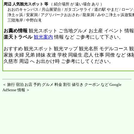
周辺 人気観光スポット 等
（ 紹介場所 が 遠い場合 あり ）
おおのキャンパス / 月山展望台 / ガタゴンサライ / 道の駅 やまだ / ローソク
浄土ヶ浜 / 安家洞 / アグリパークおおさわ / 龍泉洞 / みやこ浄土ヶ浜遊覧船 /
三陸海岸 / 中野白滝
お薦め情報
観光スポット ご当地グルメ お土産 イベント 情報
楽天トラベル
観光案内
情報 など ご参考にして下さい。
おすすめ 観光スポット 観光マップ 観光名所 モデルコース 観
家族 夫婦 兄弟 姉妹 友達 学校 同級生 恋人 仕事 同僚 など 
久慈市 周辺 へ お出かけ時 ご参考にしてください。
＜ 旅行 宿泊 お店 予約 グルメ 料金 割引 値引き クーポン など Google
AdSense 情報 ＞