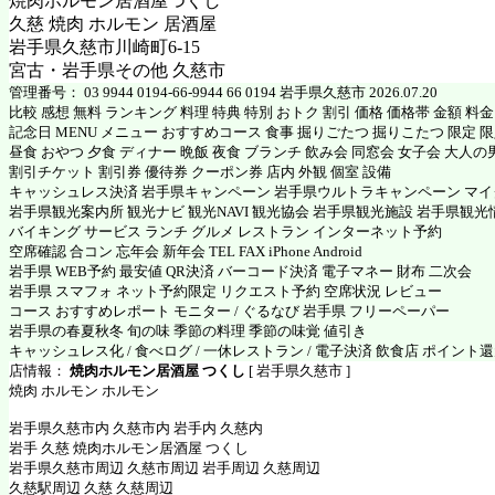
焼肉ホルモン居酒屋つくし
久慈 焼肉 ホルモン 居酒屋
岩手県久慈市川崎町6-15
宮古・岩手県その他 久慈市
管理番号： 03 9944 0194-66-9944 66 0194 岩手県久慈市 2026.07.20
比較 感想 無料 ランキング 料理 特典 特別 おトク 割引 価格 価格帯 金額 料
記念日 MENU メニュー おすすめコース 食事 掘りごたつ 掘りこたつ 限定 限定
昼食 おやつ 夕食 ディナー 晩飯 夜食 ブランチ 飲み会 同窓会 女子会 大人の
割引チケット 割引券 優待券 クーポン券 店内 外観 個室 設備
キャッシュレス決済 岩手県キャンペーン 岩手県ウルトラキャンペーン マ
岩手県観光案内所 観光ナビ 観光NAVI 観光協会 岩手県観光施設 岩手県観光
バイキング サービス ランチ グルメ レストラン インターネット予約
空席確認 合コン 忘年会 新年会 TEL FAX iPhone Android
岩手県 WEB予約 最安値 QR決済 バーコード決済 電子マネー 財布 二次会
岩手県 スマフォ ネット予約限定 リクエスト予約 空席状況 レビュー
コース おすすめレポート モニター / ぐるなび 岩手県 フリーペーパー
岩手県の春夏秋冬 旬の味 季節の料理 季節の味覚 値引き
キャッシュレス化 / 食べログ / 一休レストラン / 電子決済 飲食店 ポイント
店情報：
焼肉ホルモン居酒屋 つくし
[ 岩手県久慈市 ]
焼肉 ホルモン ホルモン
岩手県久慈市内 久慈市内 岩手内 久慈内
岩手 久慈 焼肉ホルモン居酒屋 つくし
岩手県久慈市周辺 久慈市周辺 岩手周辺 久慈周辺
久慈駅周辺 久慈 久慈周辺